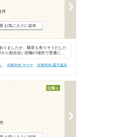
>
21件
お気に入りに追加
ありましたが、騒音も有りそうだした
町から割合近い距離の場所で普通に…
）
京都市内 サウナ
京都市内 露天風呂
日帰り
>
3件
お気に入りに追加