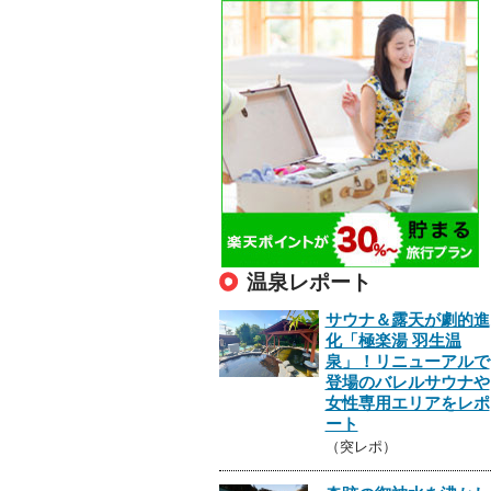
温泉レポート
サウナ＆露天が劇的進
化「極楽湯 羽生温
泉」！リニューアルで
登場のバレルサウナや
女性専用エリアをレポ
ート
（突レポ）