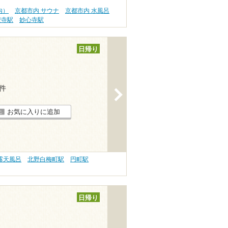
内）
京都市内 サウナ
京都市内 水風呂
安寺駅
妙心寺駅
日帰り
9件
>
お気に入りに追加
露天風呂
北野白梅町駅
円町駅
日帰り