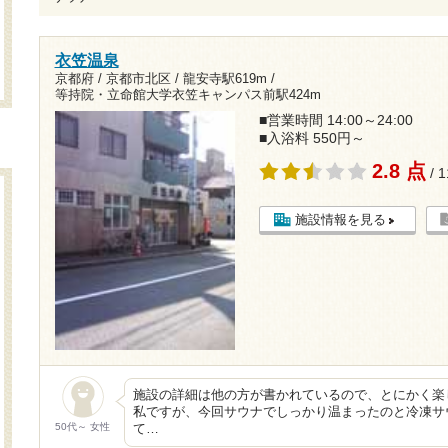
衣笠温泉
京都府 / 京都市北区 /
龍安寺駅619m
/
等持院・立命館大学衣笠キャンパス前駅424m
■営業時間 14:00～24:00
■入浴料 550円～
2.8 点
/ 
施設情報を見る
施設の詳細は他の方が書かれているので、とにかく楽
私ですが、今回サウナでしっかり温まったのと冷凍サ
50代～ 女性
て…