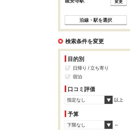
龍安寺駅
変更
沿線・駅を選択
検索条件を変更
目的別
日帰り / 立ち寄り
宿泊
口コミ評価
指定なし
以上
予算
下限なし
～