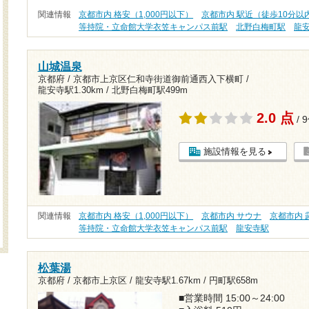
関連情報
京都市内 格安（1,000円以下）
京都市内 駅近（徒歩10分以
等持院・立命館大学衣笠キャンパス前駅
北野白梅町駅
龍
山城温泉
京都府 / 京都市上京区仁和寺街道御前通西入下横町 /
龍安寺駅1.30km
/
北野白梅町駅499m
2.0 点
/ 
施設情報を見る
関連情報
京都市内 格安（1,000円以下）
京都市内 サウナ
京都市内 
等持院・立命館大学衣笠キャンパス前駅
龍安寺駅
松葉湯
京都府 / 京都市上京区 /
龍安寺駅1.67km
/
円町駅658m
■営業時間 15:00～24:00