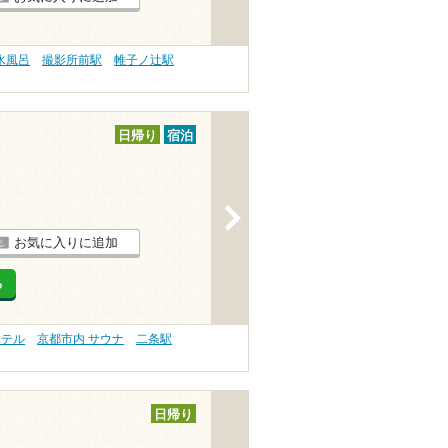
水風呂
撮影所前駅
帷子ノ辻駅
日帰り
宿泊
>
お気に入りに追加
る
ホテル
京都市内 サウナ
二条駅
日帰り