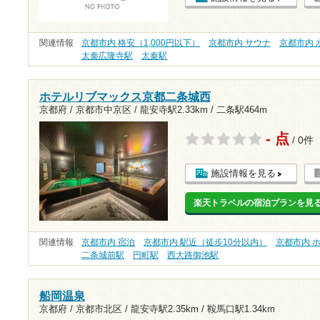
関連情報
京都市内 格安（1,000円以下）
京都市内 サウナ
京都市内 
太秦広隆寺駅
太秦駅
ホテルリブマックス京都二条城西
京都府 / 京都市中京区 /
龍安寺駅2.33km
/
二条駅464m
- 点
/ 0件
施設情報を見る
楽天トラベルの宿泊プランを見
関連情報
京都市内 宿泊
京都市内 駅近（徒歩10分以内）
京都市内 
二条城前駅
円町駅
西大路御池駅
船岡温泉
京都府 / 京都市北区 /
龍安寺駅2.35km
/
鞍馬口駅1.34km