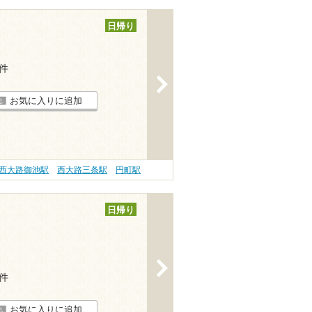
日帰り
4件
>
お気に入りに追加
西大路御池駅
西大路三条駅
円町駅
日帰り
>
3件
お気に入りに追加