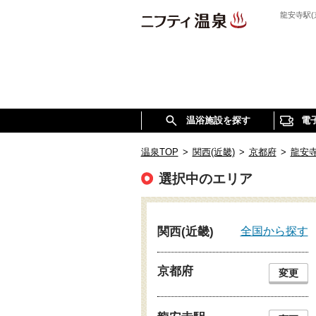
龍安寺駅
温浴施設を探す
電
温泉TOP
>
関西(近畿)
>
京都府
>
龍安
選択中のエリア
全国から探す
関西(近畿)
京都府
変更