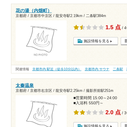
花の湯（内畑町）
京都府 / 京都市中京区 /
龍安寺駅2.19km
/
二条駅384m
1.5 点
/ 
施設情報を見る
関連情報
京都市内 駅近（徒歩10分以内）
京都市内 サウナ
二条駅
太秦温泉
京都府 / 京都市右京区 /
龍安寺駅2.25km
/
撮影所前駅251m
■営業時間 15:00～24:00
■入浴料 550円～
2.0 点
/ 
施設情報を見る