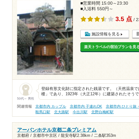
■営業時間 15:00～23:30
■入浴料 550円～
3.5 点
/ 
施設情報を見る
楽天トラベルの宿泊プランを見
登録有形文化財に指定された銭湯です。（天然温泉で
楼」であり、1923年（大正12年）に建築されたそうで
50代～ 男性
関連情報
京都市内 カップル
京都市内 子連れOK
京都市内 ひとり旅
鞍馬口駅
北大路駅
今出川駅
北野白梅町駅
アーバンホテル京都二条プレミアム
京都府 / 京都市中京区 /
龍安寺駅2.38km
/
二条駅353m