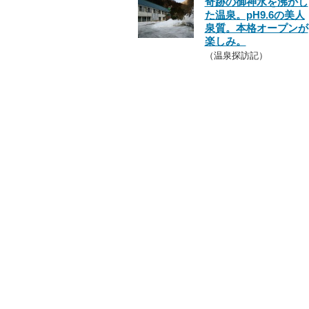
奇跡の御神水を沸かし
た温泉。pH9.6の美人
泉質。本格オープンが
楽しみ。
（温泉探訪記）