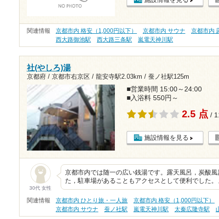
関連情報
京都市内 格安（1,000円以下）
京都市内 サウナ
京都市内 
西大路御池駅
西大路三条駅
嵐電天神川駅
社(やしろ)湯
京都府 / 京都市右京区 /
龍安寺駅2.03km
/
蚕ノ社駅125m
■営業時間 15:00～24:00
■入浴料 550円～
2.5 点
/ 
施設情報を見る
京都市内では随一の広い銭湯です。露天風呂，炭酸風
た，駐車場があることもアクセスとして便利でした。
30代 女性
関連情報
京都市内 ひとり旅・一人旅
京都市内 格安（1,000円以下）
京都市内 サウナ
蚕ノ社駅
嵐電天神川駅
太秦広隆寺駅