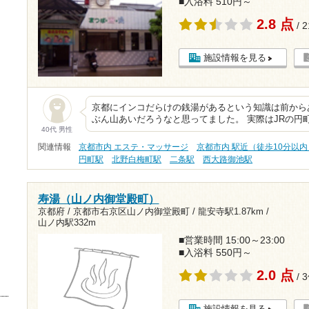
■入浴料 510円～
2.8 点
/ 
施設情報を見る
京都にインコだらけの銭湯があるという知識は前から
ぶん山あいだろうなと思ってました。 実際はJRの円
40代 男性
関連情報
京都市内 エステ・マッサージ
京都市内 駅近（徒歩10分以内
円町駅
北野白梅町駅
二条駅
西大路御池駅
寿湯（山ノ内御堂殿町）
京都府 / 京都市右京区山ノ内御堂殿町 /
龍安寺駅1.87km
/
山ノ内駅332m
■営業時間 15:00～23:00
■入浴料 550円～
2.0 点
/ 
施設情報を見る