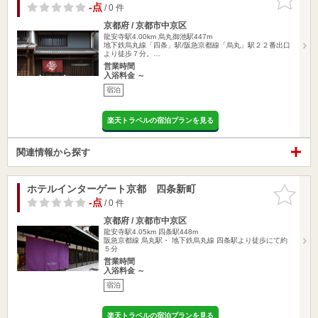
りに追加
-点
/ 0 件
京都府 / 京都市中京区
龍安寺駅4.00km
烏丸御池駅447m
地下鉄烏丸線「四条」駅/阪急京都線「烏丸」駅２２番出口
より徒歩７分。…
営業時間
入浴料金 ～
宿泊
楽天トラベルの宿泊プランを見る
関連情報から探す
ホテルインターゲート京都 四条新町
お気に入
りに追加
-点
/ 0 件
京都府 / 京都市中京区
龍安寺駅4.05km
四条駅448m
阪急京都線 烏丸駅・ 地下鉄烏丸線 四条駅より徒歩にて約
５分
営業時間
入浴料金 ～
宿泊
楽天トラベルの宿泊プランを見る