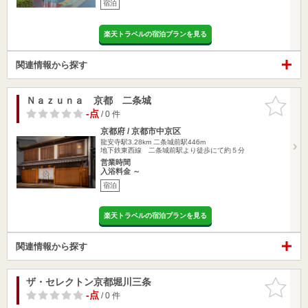
宿泊
楽天トラベルの宿泊プランを見る
関連情報から探す
Ｎａｚｕｎａ 京都 二条城
お気に入
りに追加
-点
/ 0 件
京都府 / 京都市中京区
龍安寺駅3.28km
二条城前駅446m
地下鉄東西線 二条城前駅より徒歩にて約５分
営業時間
入浴料金 ～
宿泊
楽天トラベルの宿泊プランを見る
関連情報から探す
ザ・セレクトン京都堀川三条
お気に入
りに追加
-点
/ 0 件