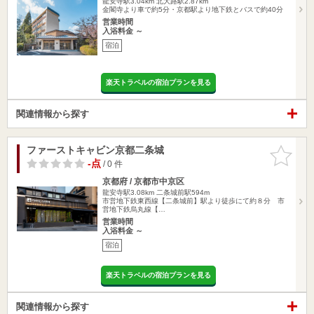
龍安寺駅3.04km
北大路駅2.87km
金閣寺より車で約5分・京都駅より地下鉄とバスで約40分
営業時間
入浴料金 ～
宿泊
楽天トラベルの宿泊プランを見る
関連情報から探す
ファーストキャビン京都二条城
お気に入
りに追加
-点
/ 0 件
京都府 / 京都市中京区
龍安寺駅3.08km
二条城前駅594m
市営地下鉄東西線【二条城前】駅より徒歩にて約８分 市
営地下鉄烏丸線【…
営業時間
入浴料金 ～
宿泊
楽天トラベルの宿泊プランを見る
関連情報から探す