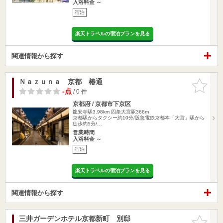
入浴料金 ～
宿泊
楽天トラベルの宿泊プランを見る
関連情報から探す
Ｎａｚｕｎａ 京都 椿通
お気に入
りに追加
-点
/ 0 件
京都府 / 京都市下京区
龍安寺駅3.98km
四条大宮駅366m
京都駅からタクシー約10分/阪急電鉄京都本「大宮」駅から
徒歩約5分/…
営業時間
入浴料金 ～
宿泊
楽天トラベルの宿泊プランを見る
関連情報から探す
三井ガーデンホテル京都新町 別邸
お気に入