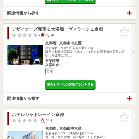
関連情報から探す
デザイナーズ和室＆大浴場 ヴィラージュ京都
お気に入
りに追加
-点
/ 0 件
京都府 / 京都市中京区
龍安寺駅3.59km
四条大宮駅108m
阪急京都線大宮駅より徒歩にて1分／京福電気鉄四条大宮
駅より徒歩にて1…
営業時間
入浴料金 ～
宿泊
楽天トラベルの宿泊プランを見る
関連情報から探す
ホテルシャトレーイン京都
お気に入
りに追加
-点
/ 0 件
京都府 / 京都市中京区
龍安寺駅3.67km
烏丸御池駅356m
地下鉄『烏丸御池』駅2番出口から徒歩4分。