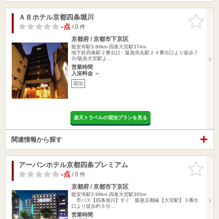
ＡＢホテル京都四条堀川
お気に入
りに追加
-点
/ 0 件
京都府 / 京都市下京区
龍安寺駅3.88km
四条大宮駅374m
地下鉄四条駅２番出口・阪急烏丸駅２４番出口より徒歩７
分/阪急大宮駅よ…
営業時間
入浴料金 ～
宿泊
楽天トラベルの宿泊プランを見る
関連情報から探す
アーバンホテル京都四条プレミアム
お気に入
りに追加
-点
/ 0 件
京都府 / 京都市下京区
龍安寺駅3.98km
四条大宮駅365m
市バス【四条堀川】すぐ 阪急京都線【大宮駅】３番出
口より徒歩約５分…
営業時間