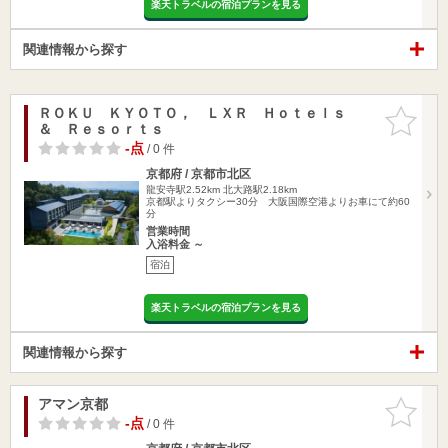
楽天トラベルの宿泊プランを見る
関連情報から探す
ＲＯＫＵ ＫＹＯＴＯ， ＬＸＲ Ｈｏｔｅｌｓ
お気に入
＆ Ｒｅｓｏｒｔｓ
りに追加
-点
/ 0 件
京都府 / 京都市北区
龍安寺駅2.52km
北大路駅2.18km
京都駅よりタクシー30分 大阪国際空港よりお車にて約60
分
営業時間
入浴料金 ～
宿泊
楽天トラベルの宿泊プランを見る
関連情報から探す
アマン京都
お気に入
りに追加
-点
/ 0 件