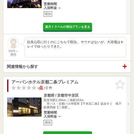
営業時間
入浴料金 ～
宿泊
楽天トラベルの宿泊プランを見る
比良山荘に行くのにこちらで宿泊。 サウナはないが、大浴場はキ
レイでゆったりできた。
50代～
男性
関連情報から探す
アーバンホテル京都二条プレミアム
お気に入
りに追加
-点
/ 0 件
京都府 / 京都市中京区
龍安寺駅2.38km
二条駅353m
市バス・京都バス停留所【千本旧二条】徒歩すぐ 地下
鉄東西線【二条駅…
営業時間
入浴料金 ～
宿泊