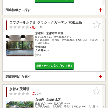
関連情報から探す
ロワジールホテル クラシックガーデン 京都三条
お気に入
りに追加
-点
/ 0 件
京都府 / 京都市中京区
龍安寺駅4.06km
烏丸御池駅223m
地下鉄烏丸線・東西線「烏丸御池駅」6番出口より徒歩1分
・阪急京都…
営業時間
入浴料金 ～
宿泊
楽天トラベルの宿泊プランを見る
関連情報から探す
京都加茂川荘
お気に入
りに追加
-点
/ 0 件
京都府 / 京都市北区
龍安寺駅4.06km
北大路駅215m
地下鉄烏丸線 北大路駅１番出口より徒歩２分 北大路バ