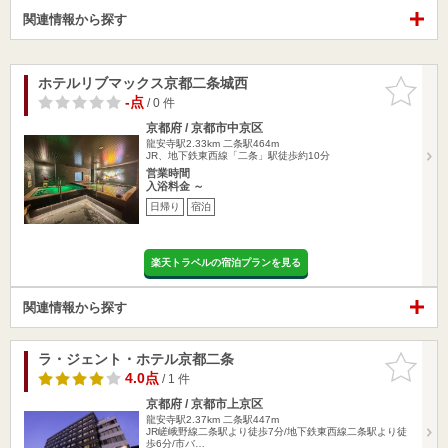
関連情報から探す
ホテルリブマックス京都二条城西
お気に入
りに追加
-点
/ 0 件
京都府 / 京都市中京区
龍安寺駅2.33km
二条駅464m
JR、地下鉄東西線「二条」駅徒歩約10分
営業時間
入浴料金 ～
日帰り
宿泊
楽天トラベルの宿泊プランを見る
関連情報から探す
ラ・ジェント・ホテル京都二条
お気に入
りに追加
4.0点
/ 1 件
京都府 / 京都市上京区
龍安寺駅2.37km
二条駅447m
JR嵯峨野線二条駅より徒歩7分/地下鉄東西線二条駅より徒
歩6分/市バ…