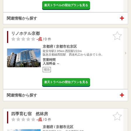
楽天トラベルの宿泊プランを見る
関連情報から探す
リノホテル京都
お気に入
りに追加
-点
/ 0 件
京都府 / 京都市右京区
龍安寺駅2.95km
西院駅222m
阪急京都線西院駅 西改札口から徒歩で１分。
営業時間
入浴料金 ～
宿泊
楽天トラベルの宿泊プランを見る
関連情報から探す
四季育む宿 然林房
お気に入
りに追加
-点
/ 0 件
京都府 / 京都市北区