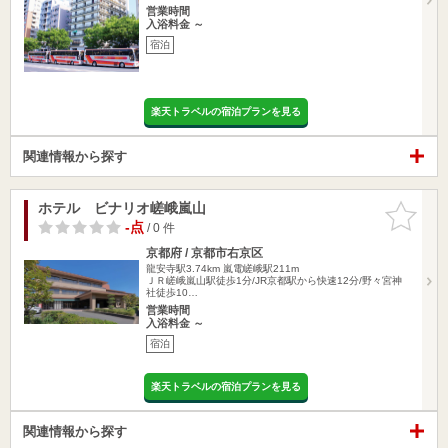
営業時間
入浴料金 ～
宿泊
楽天トラベルの宿泊プランを見る
関連情報から探す
ホテル ビナリオ嵯峨嵐山
お気に入
りに追加
-点
/ 0 件
京都府 / 京都市右京区
龍安寺駅3.74km
嵐電嵯峨駅211m
ＪＲ嵯峨嵐山駅徒歩1分/JR京都駅から快速12分/野々宮神
社徒歩10…
営業時間
入浴料金 ～
宿泊
楽天トラベルの宿泊プランを見る
関連情報から探す