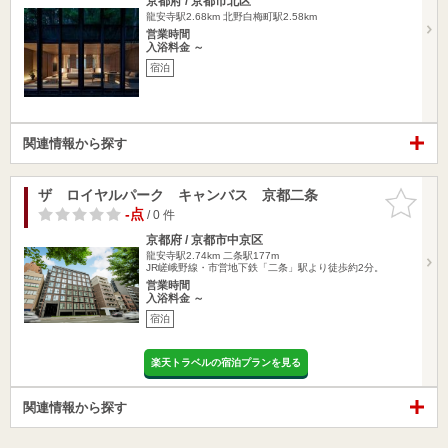
京都府 / 京都市北区
龍安寺駅2.68km
北野白梅町駅2.58km
営業時間
入浴料金 ～
宿泊
関連情報から探す
ザ ロイヤルパーク キャンバス 京都二条
お気に入
りに追加
-点
/ 0 件
京都府 / 京都市中京区
龍安寺駅2.74km
二条駅177m
JR嵯峨野線・市営地下鉄「二条」駅より徒歩約2分。
営業時間
入浴料金 ～
宿泊
楽天トラベルの宿泊プランを見る
関連情報から探す