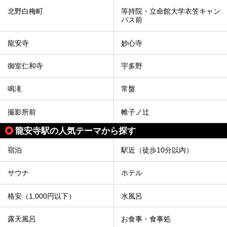
北野白梅町
等持院・立命館大学衣笠キャン
パス前
龍安寺
妙心寺
御室仁和寺
宇多野
鳴滝
常盤
撮影所前
帷子ノ辻
龍安寺駅の人気テーマから探す
宿泊
駅近（徒歩10分以内）
サウナ
ホテル
格安（1,000円以下）
水風呂
露天風呂
お食事・食事処