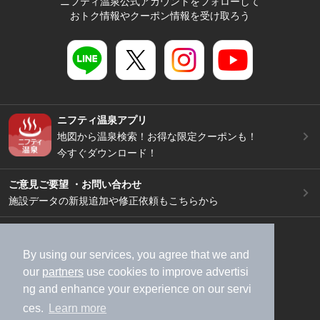
ニフティ温泉公式アカウントをフォローして
おトク情報やクーポン情報を受け取ろう
ニフティ温泉アプリ
地図から温泉検索！お得な限定クーポンも！
今すぐダウンロード！
ご意見ご要望 ・お問い合わせ
施設データの新規追加や修正依頼もこちらから
スマートフォン
/
PC
加盟店募集（資料請求）
広告出稿のご案内
By using our services, you agree that we and
our
partners
use cookies to improve advertisi
利用規約
ライフスタイルMEMBERS+規約
ng and enhance your experience on our servi
特定商取引法に基づく表記
ヘルプ
採用情報
ces.
Learn more
運営会社
個人情報保護ポリシー