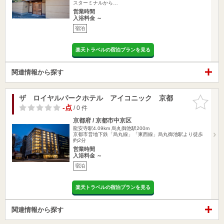
スターミナルから…
営業時間
入浴料金 ～
宿泊
楽天トラベルの宿泊プランを見る
関連情報から探す
ザ ロイヤルパークホテル アイコニック 京都
お気に入
りに追加
-点
/ 0 件
京都府 / 京都市中京区
龍安寺駅4.09km
烏丸御池駅200m
京都市営地下鉄「烏丸線」「東西線」烏丸御池駅より徒歩
約2分
営業時間
入浴料金 ～
宿泊
楽天トラベルの宿泊プランを見る
関連情報から探す