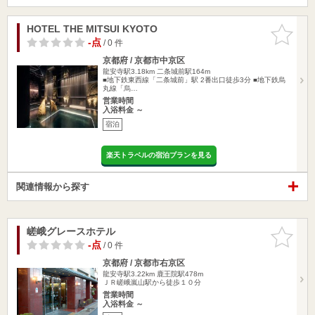
HOTEL THE MITSUI KYOTO
お気に入
りに追加
-点
/ 0 件
京都府 / 京都市中京区
龍安寺駅3.18km
二条城前駅164m
■地下鉄東西線「二条城前」駅 2番出口徒歩3分 ■地下鉄烏
丸線「烏…
営業時間
入浴料金 ～
宿泊
楽天トラベルの宿泊プランを見る
関連情報から探す
嵯峨グレースホテル
お気に入
りに追加
-点
/ 0 件
京都府 / 京都市右京区
龍安寺駅3.22km
鹿王院駅478m
ＪＲ嵯峨嵐山駅から徒歩１０分
営業時間
入浴料金 ～