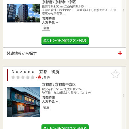
京都府 / 京都市中京区
龍安寺駅3.52km
二条城前駅445m
京都市営地下鉄東西線・二条城前駅より徒歩約5分。JR京
都駅から京都市…
営業時間
入浴料金 ～
宿泊
楽天トラベルの宿泊プランを見る
関連情報から探す
Ｎａｚｕｎａ 京都 御所
お気に入
りに追加
-点
/ 0 件
京都府 / 京都市中京区
龍安寺駅3.53km
丸太町駅225m
地下鉄 丸太町駅より徒歩にて約６分
営業時間
入浴料金 ～
宿泊
楽天トラベルの宿泊プランを見る