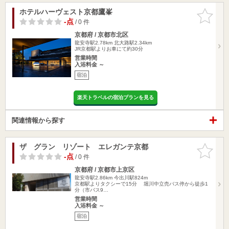
ホテルハーヴェスト京都鷹峯
お気に入
りに追加
-点
/ 0 件
京都府 / 京都市北区
龍安寺駅2.78km
北大路駅2.34km
JR京都駅よりお車にて約30分
営業時間
入浴料金 ～
宿泊
楽天トラベルの宿泊プランを見る
関連情報から探す
ザ グラン リゾート エレガンテ京都
お気に入
りに追加
-点
/ 0 件
京都府 / 京都市上京区
龍安寺駅2.86km
今出川駅824m
京都駅よりタクシーで15分 堀川中立売バス停から徒歩1
分（市バス9…
営業時間
入浴料金 ～
宿泊