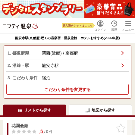
購入済チケットはこちら
ログイン
履歴
メニュー
龍安寺駅(京都府)近くの温泉宿・温泉旅館・ホテルおすすめ(2026年版)
1. 都道府県
関西(近畿) / 京都府
2. 沿線・駅
龍安寺駅
3. こだわり条件
宿泊
こだわり条件を変更する
リストから探す
地図から探す
花園会館
お気に入
りに追加
-点
/ 0 件