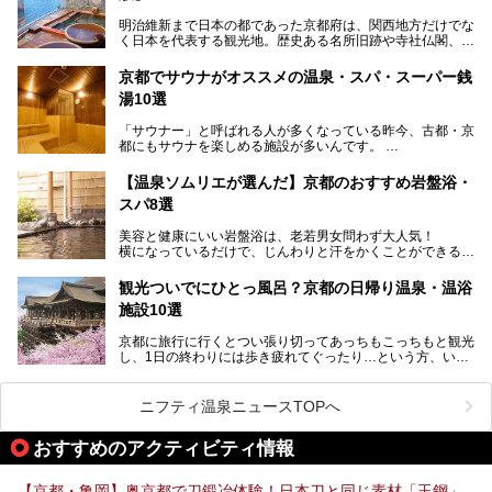
す。
明治維新まで日本の都であった京都府は、関西地方だけでな
く日本を代表する観光地。歴史ある名所旧跡や寺社仏閣、そ
漁師町や商店街で働く人々を支えてきたこの2軒の銭湯とと
して古都ならではの文化が魅力です。
もに、立ち寄りたい舞鶴の観光スポットや温浴施設を紹介し
ます。
京都でサウナがオススメの温泉・スパ・スーパー銭
今回は、そんな京都府で2025年現在おすすめのスーパー銭
湯10選
湯を紹介します。
───
有名な観光名所のすぐ近くにある日帰り入浴施設から、山間
提供元：京都府舞鶴市【PR】
「サウナー」と呼ばれる人が多くなっている昨今、古都・京
部でレジャー気分を満喫できる温泉施設まで、好みのスーパ
この記事は京都府舞鶴市のPR記事です。
都にもサウナを楽しめる施設が多いんです。
ー銭湯を探してみてくださいね。
自分の好きなサウナを探すのもいいですが、さまざまなサウ
【温泉ソムリエが選んだ】京都のおすすめ岩盤浴・
ナを体感してみたいですよね。
スパ8選
今回は京都府の中心や郊外、温泉地にある施設など、サウナ
美容と健康にいい岩盤浴は、老若男女問わず大人気！
のある温浴施設を紹介します。
横になっているだけで、じんわりと汗をかくことができるの
で、簡単にデトックスができますよ♪
ぜひ参考にして、京都府の方や、観光に出かけた時などにサ
ウナを楽しみましょう！
観光ついでにひとっ風呂？京都の日帰り温泉・温浴
地元の方はもちろん、旅先としても人気の京都。
施設10選
観光のついでに岩盤浴のある温泉に浸かってリフレッシュす
るのも良さそうですね！
京都に旅行に行くとつい張り切ってあっちもこっちもと観光
し、1日の終わりには歩き疲れてぐったり…という方、いま
今回は京都にある岩盤浴のある施設をピックアップしてご紹
せんか？（私です）
介します！
そんな疲れた身体には温泉です！京都には、市内にも郊外に
も素晴らしい温泉がたくさんあります。そこで、日帰り利用
ニフティ温泉ニュースTOPへ
できるおすすめの温泉・温浴施設をまとめてみました。
おすすめのアクティビティ情報
【京都・亀岡】奥京都で刀鍛冶体験！日本刀と同じ素材「玉鋼」