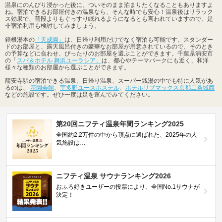
温泉にのんびり浸かった後に、ついそのまま泊まりたくなることもありますよ
ね。宿泊できるお部屋付きの温泉なら、そんな時でも安心！温泉後はリラック
ス効果で、普段よりもぐっすり眠れるようになるとも言われていますので、是
非宿泊利用も検討してみましょう。
箱根湯本の
「天成園」
は、日帰り利用だけでなく宿泊も可能です。スタンダー
ドのお部屋と、露天風呂付きの豪華なお部屋が用意されているので、そのとき
の予算などに合わせ、ぴったりのお部屋を選ぶことができます。千葉県浦安市
の「
スパ＆ホテル 舞浜ユーラシア」
は、都心やテーマパークにも近く、和洋
様々な種類のお部屋から選ぶことができます。
龍安寺駅の宿泊できる温泉、日帰り温泉、スーパー銭湯の中でも特に人気があ
るのは、
花園会館
、
宇多野ユースホステル
、
ホテルリブマックス京都二条城西
などの施設です。ぜひ一度は足を運んでみてください。
第20回ニフティ温泉年間ランキング2025
全国約2.2万件の中から頂点に選ばれた、2025年の人
気施設は…
ニフティ温泉 サウナランキング2026
おふろ好きユーザーの投票により、全国No.1サウナが
決定！