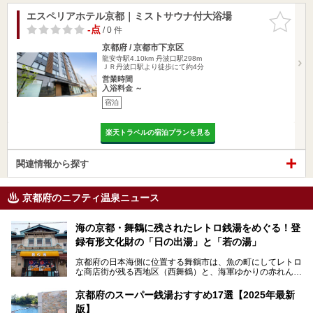
エスペリアホテル京都｜ミストサウナ付大浴場
お気に入
りに追加
-点
/ 0 件
京都府 / 京都市下京区
龍安寺駅4.10km
丹波口駅298m
ＪＲ丹波口駅より徒歩にて約4分
営業時間
入浴料金 ～
宿泊
楽天トラベルの宿泊プランを見る
関連情報から探す
京都府のニフティ温泉ニュース
海の京都・舞鶴に残されたレトロ銭湯をめぐる！登
録有形文化財の「日の出湯」と「若の湯」
京都府の日本海側に位置する舞鶴市は、魚の町にしてレトロ
な商店街が残る西地区（西舞鶴）と、海軍ゆかりの赤れんが
パークや海上自衛隊施設のある東地区（東舞鶴）に分けられ
ます。今回案内するのは西地区に今も残る2軒の銭湯「日の
京都府のスーパー銭湯おすすめ17選【2025年最新
出湯」と「若の湯」。いずれも国の登録有形文化財に指定さ
版】
れた歴史ある建物でありながら、今も現役のお風呂屋さんで