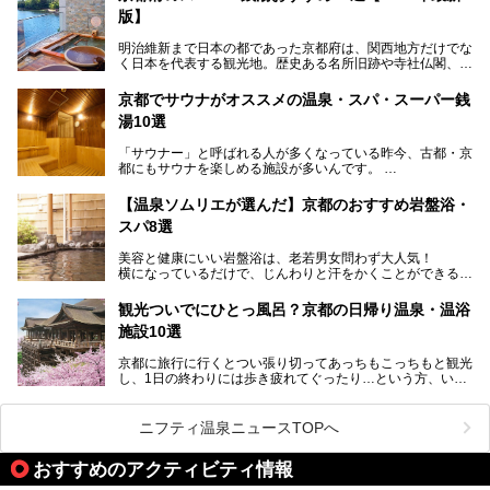
出湯」と「若の湯」。いずれも国の登録有形文化財に指定さ
版】
れた歴史ある建物でありながら、今も現役のお風呂屋さんで
す。
明治維新まで日本の都であった京都府は、関西地方だけでな
く日本を代表する観光地。歴史ある名所旧跡や寺社仏閣、そ
漁師町や商店街で働く人々を支えてきたこの2軒の銭湯とと
して古都ならではの文化が魅力です。
もに、立ち寄りたい舞鶴の観光スポットや温浴施設を紹介し
ます。
京都でサウナがオススメの温泉・スパ・スーパー銭
今回は、そんな京都府で2025年現在おすすめのスーパー銭
湯10選
湯を紹介します。
───
有名な観光名所のすぐ近くにある日帰り入浴施設から、山間
提供元：京都府舞鶴市【PR】
「サウナー」と呼ばれる人が多くなっている昨今、古都・京
部でレジャー気分を満喫できる温泉施設まで、好みのスーパ
この記事は京都府舞鶴市のPR記事です。
都にもサウナを楽しめる施設が多いんです。
ー銭湯を探してみてくださいね。
自分の好きなサウナを探すのもいいですが、さまざまなサウ
【温泉ソムリエが選んだ】京都のおすすめ岩盤浴・
ナを体感してみたいですよね。
スパ8選
今回は京都府の中心や郊外、温泉地にある施設など、サウナ
美容と健康にいい岩盤浴は、老若男女問わず大人気！
のある温浴施設を紹介します。
横になっているだけで、じんわりと汗をかくことができるの
で、簡単にデトックスができますよ♪
ぜひ参考にして、京都府の方や、観光に出かけた時などにサ
ウナを楽しみましょう！
観光ついでにひとっ風呂？京都の日帰り温泉・温浴
地元の方はもちろん、旅先としても人気の京都。
施設10選
観光のついでに岩盤浴のある温泉に浸かってリフレッシュす
るのも良さそうですね！
京都に旅行に行くとつい張り切ってあっちもこっちもと観光
し、1日の終わりには歩き疲れてぐったり…という方、いま
今回は京都にある岩盤浴のある施設をピックアップしてご紹
せんか？（私です）
介します！
そんな疲れた身体には温泉です！京都には、市内にも郊外に
も素晴らしい温泉がたくさんあります。そこで、日帰り利用
ニフティ温泉ニュースTOPへ
できるおすすめの温泉・温浴施設をまとめてみました。
おすすめのアクティビティ情報