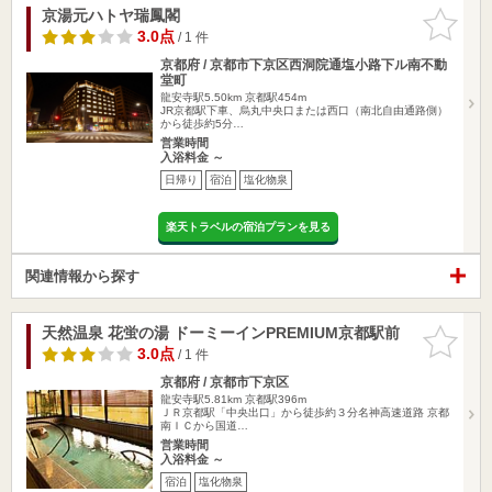
京湯元ハトヤ瑞鳳閣
お気に入
りに追加
3.0点
/ 1 件
京都府 / 京都市下京区西洞院通塩小路下ル南不動
堂町
龍安寺駅5.50km
京都駅454m
JR京都駅下車、烏丸中央口または西口（南北自由通路側）
から徒歩約5分…
営業時間
入浴料金 ～
日帰り
宿泊
塩化物泉
楽天トラベルの宿泊プランを見る
関連情報から探す
天然温泉 花蛍の湯 ドーミーインPREMIUM京都駅前
お気に入
りに追加
3.0点
/ 1 件
京都府 / 京都市下京区
龍安寺駅5.81km
京都駅396m
ＪＲ京都駅「中央出口」から徒歩約３分名神高速道路 京都
南ＩＣから国道…
営業時間
入浴料金 ～
宿泊
塩化物泉