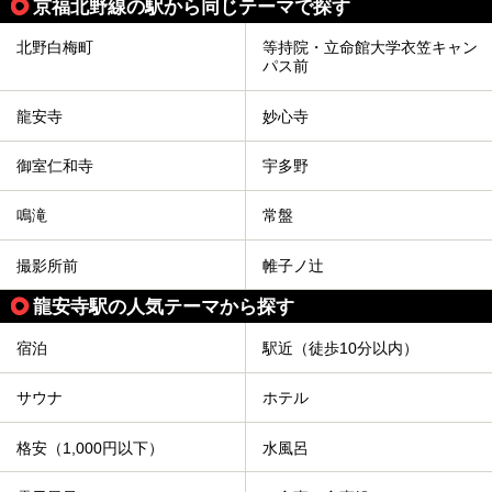
京福北野線の駅から同じテーマで探す
北野白梅町
等持院・立命館大学衣笠キャン
パス前
龍安寺
妙心寺
御室仁和寺
宇多野
鳴滝
常盤
撮影所前
帷子ノ辻
龍安寺駅の人気テーマから探す
宿泊
駅近（徒歩10分以内）
サウナ
ホテル
格安（1,000円以下）
水風呂