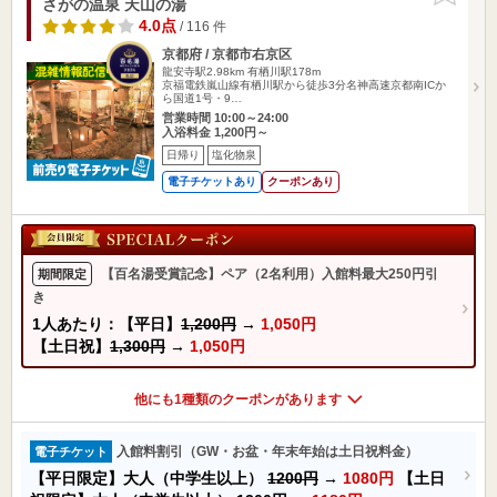
さがの温泉 天山の湯
4.0点
/ 116 件
京都府 / 京都市右京区
龍安寺駅2.98km
有栖川駅178m
京福電鉄嵐山線有栖川駅から徒歩3分名神高速京都南ICか
ら国道1号・9…
営業時間 10:00～24:00
入浴料金 1,200円～
日帰り
塩化物泉
電子チケットあり
クーポンあり
【百名湯受賞記念】ペア（2名利用）入館料最大250円引
期間限定
き
1人あたり：【平日】
1,200円
→
1,050円
【土日祝】
1,300円
→
1,050円
他にも1種類のクーポンがあります
入館料割引（GW・お盆・年末年始は土日祝料金）
電子チケット
【平日限定】大人（中学生以上）
1200円
→
1080円
【土日