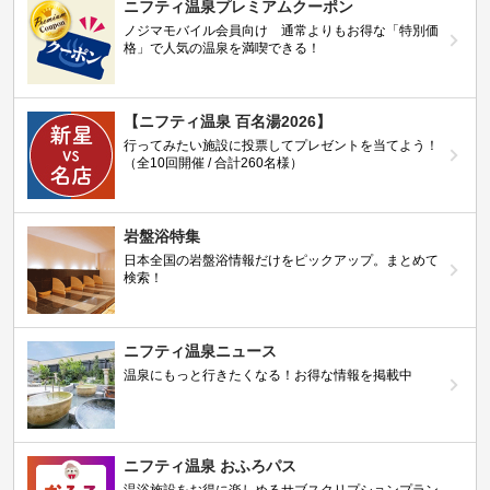
ニフティ温泉プレミアムクーポン
ノジマモバイル会員向け 通常よりもお得な「特別価
格」で人気の温泉を満喫できる！
【ニフティ温泉 百名湯2026】
行ってみたい施設に投票してプレゼントを当てよう！
（全10回開催 / 合計260名様）
岩盤浴特集
日本全国の岩盤浴情報だけをピックアップ。まとめて
検索！
ニフティ温泉ニュース
温泉にもっと行きたくなる！お得な情報を掲載中
ニフティ温泉 おふろパス
温浴施設をお得に楽しめるサブスクリプションプラン