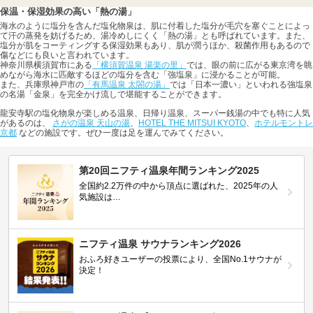
保温・保湿効果の高い「熱の湯」
海水のように塩分を含んだ塩化物泉は、肌に付着した塩分が毛穴を塞ぐことによっ
て汗の蒸発を妨げるため、湯冷めしにくく「熱の湯」とも呼ばれています。また、
塩分が肌をコーティングする保湿効果もあり、肌が潤うほか、殺菌作用もあるので
傷などにも良いと言われています。
神奈川県横須賀市にある
「横須賀温泉 湯楽の里」
では、眼の前に広がる東京湾を眺
めながら海水に匹敵するほどの塩分を含む「強塩泉」に浸かることが可能。
また、兵庫県神戸市の
「有馬温泉 太閤の湯」
では「日本一濃い」といわれる強塩泉
の名湯「金泉」を完全かけ流しで堪能することができます。
龍安寺駅の塩化物泉が楽しめる温泉、日帰り温泉、スーパー銭湯の中でも特に人気
があるのは、
さがの温泉 天山の湯
、
HOTEL THE MITSUI KYOTO
、
ホテルモントレ
京都
などの施設です。ぜひ一度は足を運んでみてください。
第20回ニフティ温泉年間ランキング2025
全国約2.2万件の中から頂点に選ばれた、2025年の人
気施設は…
ニフティ温泉 サウナランキング2026
おふろ好きユーザーの投票により、全国No.1サウナが
決定！