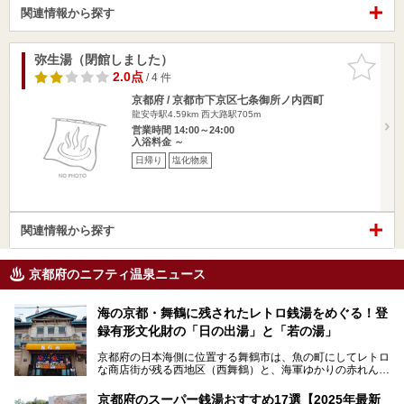
関連情報から探す
弥生湯（閉館しました）
お気に入
りに追加
2.0点
/ 4 件
京都府 / 京都市下京区七条御所ノ内西町
龍安寺駅4.59km
西大路駅705m
営業時間 14:00～24:00
入浴料金 ～
日帰り
塩化物泉
関連情報から探す
京都府のニフティ温泉ニュース
海の京都・舞鶴に残されたレトロ銭湯をめぐる！登
録有形文化財の「日の出湯」と「若の湯」
京都府の日本海側に位置する舞鶴市は、魚の町にしてレトロ
な商店街が残る西地区（西舞鶴）と、海軍ゆかりの赤れんが
パークや海上自衛隊施設のある東地区（東舞鶴）に分けられ
ます。今回案内するのは西地区に今も残る2軒の銭湯「日の
京都府のスーパー銭湯おすすめ17選【2025年最新