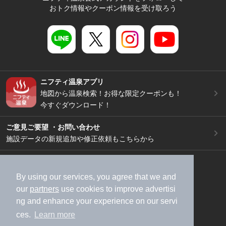
おトク情報やクーポン情報を受け取ろう
ニフティ温泉アプリ
地図から温泉検索！お得な限定クーポンも！
今すぐダウンロード！
ご意見ご要望 ・お問い合わせ
施設データの新規追加や修正依頼もこちらから
スマートフォン
/
PC
加盟店募集（資料請求）
広告出稿のご案内
By using our services, you agree that we and
our
partners
use cookies to improve advertisi
利用規約
ライフスタイルMEMBERS+規約
ng and enhance your experience on our servi
特定商取引法に基づく表記
ヘルプ
採用情報
ces.
Learn more
運営会社
個人情報保護ポリシー