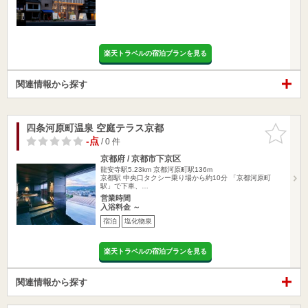
楽天トラベルの宿泊プランを見る
関連情報から探す
四条河原町温泉 空庭テラス京都
お気に入
りに追加
-点
/ 0 件
京都府 / 京都市下京区
龍安寺駅5.23km
京都河原町駅136m
京都駅 中央口タクシー乗り場から約10分 「京都河原町
駅」で下車、…
営業時間
入浴料金 ～
宿泊
塩化物泉
楽天トラベルの宿泊プランを見る
関連情報から探す