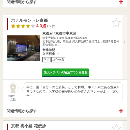
関連情報から探す
ホテルモントレ京都
お気に入
りに追加
4.3点
/ 6 件
京都府 / 京都市中京区
龍安寺駅4.11km
烏丸御池駅234m
地下鉄烏丸線、東西線 烏丸御池駅6番出口より徒歩2分名神
高速道路 京…
営業時間
入浴料金 ～
宿泊
塩化物泉
楽天トラベルの宿泊プランを見る
年に一度『自分へのご褒美』として利用。 ホテル内にある温泉&
サウナなので、お客様の層が良いのか皆さんマナーがよく、譲り
合…
50代～
女性
関連情報から探す
京都 梅小路 花伝抄
お気に入