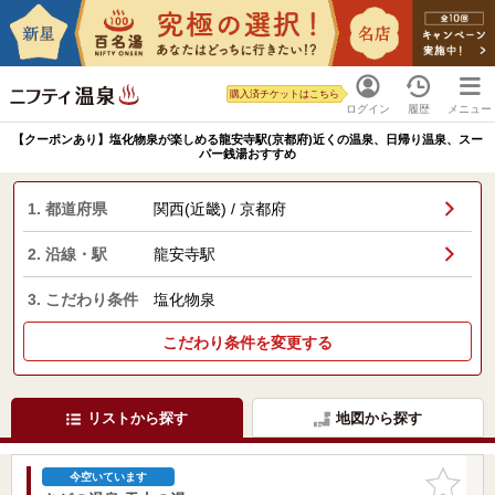
購入済チケットはこちら
ログイン
履歴
メニュー
【クーポンあり】塩化物泉が楽しめる龍安寺駅(京都府)近くの温泉、日帰り温泉、スー
パー銭湯おすすめ
1. 都道府県
関西(近畿) / 京都府
2. 沿線・駅
龍安寺駅
3. こだわり条件
塩化物泉
こだわり条件を変更する
リストから探す
地図から探す
お気に入
今空いています
りに追加