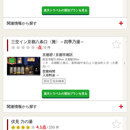
楽天トラベルの宿泊プランを見る
関連情報から探す
三交イン京都八条口〈雅〉～四季乃湯～
お気に入
りに追加
-点
/ 0 件
京都府 / 京都市南区
龍安寺駅5.98km
京都駅96m
ＪＲ 京都駅八条口、新幹線中央口より徒歩約１分（大通
沿い）
営業時間
入浴料金 ～
宿泊
塩化物泉
楽天トラベルの宿泊プランを見る
関連情報から探す
伏見 力の湯
お気に入
りに追加
4.1点
/ 250 件