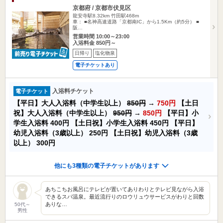
京都府 / 京都市伏見区
龍安寺駅8.32km
竹田駅468m
車： ■名神高速道路「京都南IC」から1.5Km（約5分） ■
阪…
営業時間 10:00～23:00
入浴料金 850円～
日帰り
塩化物泉
電子チケットあり
入浴料チケット
電子チケット
【平日】大人入浴料（中学生以上）
850円
→
750円
【土日
祝】大人入浴料（中学生以上）
950円
→
850円
【平日】小
学生入浴料
400円
【土日祝】小学生入浴料
450円
【平日】
幼児入浴料（3歳以上）
250円
【土日祝】幼児入浴料（3歳
以上）
300円
他にも3種類の電子チケットがあります
あちこちお風呂にテレビが置いてありわりとテレビ見ながら入浴
できるスパ温泉。最近流行りのロウリュウサービスがわりと回数
ありな…
50代～
男性