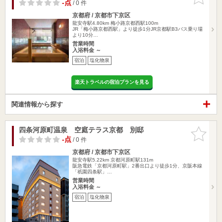
りに追加
-点
/ 0 件
京都府 / 京都市下京区
龍安寺駅4.80km
梅小路京都西駅100m
JR「梅小路京都西駅」より徒歩1分JR京都駅B3バス乗り場
より10分…
営業時間
入浴料金 ～
宿泊
塩化物泉
楽天トラベルの宿泊プランを見る
関連情報から探す
四条河原町温泉 空庭テラス京都 別邸
お気に入
りに追加
-点
/ 0 件
京都府 / 京都市下京区
龍安寺駅5.22km
京都河原町駅131m
阪急電鉄「京都河原町駅」2番出口より徒歩1分、京阪本線
「祇園四条駅」…
営業時間
入浴料金 ～
宿泊
塩化物泉