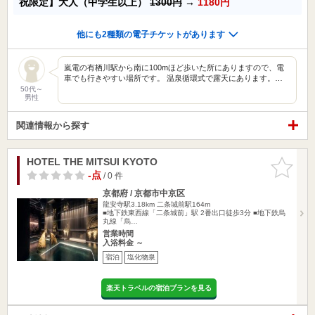
祝限定】大人（中学生以上）
1300円
→
1180円
他にも2種類の電子チケットがあります
嵐電の有栖川駅から南に100mほど歩いた所にありますので、電
車でも行きやすい場所です。 温泉循環式で露天にあります。…
50代～
男性
関連情報から探す
HOTEL THE MITSUI KYOTO
お気に入
りに追加
-点
/ 0 件
京都府 / 京都市中京区
龍安寺駅3.18km
二条城前駅164m
■地下鉄東西線「二条城前」駅 2番出口徒歩3分 ■地下鉄烏
丸線「烏…
営業時間
入浴料金 ～
宿泊
塩化物泉
楽天トラベルの宿泊プランを見る