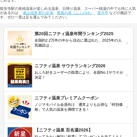
しめます。
龍安寺駅の単純温泉が楽しめる温泉、日帰り温泉、スーパー銭湯の中でも特に人気
があるのは、
嵐山温泉 駅の足湯
、
風風の湯（ふふのゆ）
、
渡月亭
などの施設で
す。ぜひ一度は足を運んでみてください。
第20回ニフティ温泉年間ランキング2025
全国約2.2万件の中から頂点に選ばれた、2025年の人
気施設は…
ニフティ温泉 サウナランキング2026
おふろ好きユーザーの投票により、全国No.1サウナが
決定！
ニフティ温泉プレミアムクーポン
ノジマモバイル会員向け 通常よりもお得な「特別価
格」で人気の温泉を満喫できる！
【ニフティ温泉 百名湯2026】
行ってみたい施設に投票してプレゼントを当てよう！