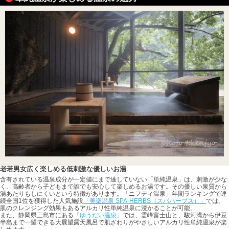
老若男女広く楽しめる低刺激な優しいお湯
含有されている温泉成分が一定値にまで達していない「単純温泉」は、刺激が少な
く、高齢者から子どもまで誰でも安心して楽しめるお湯です。その優しい泉質から
湯あたりもしにくいという特徴があります。「ニフティ温泉」年間ランキングで連
続全国1位を獲得した人気施設
「美楽温泉 SPA-HERBS（スパハーブス）」
では、
肌のクレンジング効果もあるアルカリ性単純温泉に浸かることが可能。
また、静岡県三島市にある
「ゆうだい温泉」
では、霊峰富士山と、駿河湾から伊豆
半島まで一望できる大展望露天風呂で肌ざわりがやさしいアルカリ性単純温泉が楽