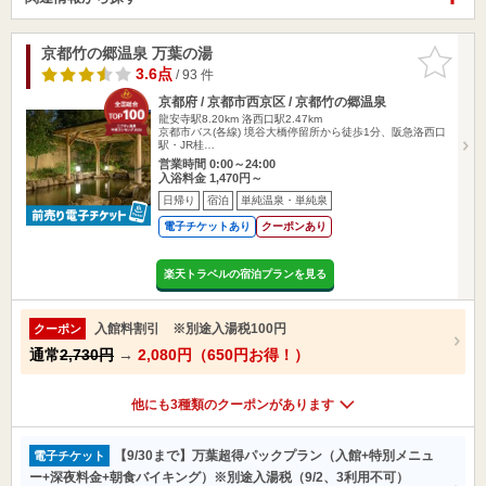
京都竹の郷温泉 万葉の湯
お気に入
りに追加
3.6点
/ 93 件
京都府 / 京都市西京区 / 京都竹の郷温泉
龍安寺駅8.20km
洛西口駅2.47km
京都市バス(各線) 境谷大橋停留所から徒歩1分、阪急洛西口
駅・JR桂…
営業時間 0:00～24:00
入浴料金 1,470円～
日帰り
宿泊
単純温泉・単純泉
電子チケットあり
クーポンあり
楽天トラベルの宿泊プランを見る
入館料割引 ※別途入湯税100円
クーポン
通常
2,730円
→
2,080円（650円お得！）
他にも3種類のクーポンがあります
【9/30まで】万葉超得パックプラン（入館+特別メニュ
電子チケット
ー+深夜料金+朝食バイキング）※別途入湯税（9/2、3利用不可）