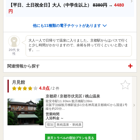
【平日、土日祝全日】大人（中学生以上）
8380円
→
4480
円
他にも11種類の電子チケットがあります
大人一人で日帰りで温泉に入りました。京都駅からはバスで行く
と少し時間がかかりますので、余裕を持って行くといいと思いま
す。 …
20代 女
性
関連情報から探す
月見館
お気に入
りに追加
4.0点
/ 2 件
京都府 / 京都市伏見区 / 桃山温泉
龍安寺駅11.93km
観月橋駅139m
京阪宇治線観月橋駅徒歩1分名神高速京都南ICから国道1号
線を約20分…
営業時間
入浴料金 ～
宿泊
単純温泉・単純泉
楽天トラベルの宿泊プランを見る