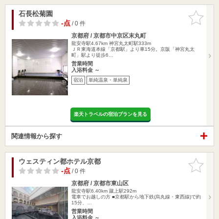
石長松菊園
お気に入
りに追加
-点
/ 0 件
京都府 / 京都市中京区末丸町
龍安寺駅4.67km
神宮丸太町駅333m
ＪＲ東海道本線「京都駅」より車15分。京阪「神宮丸太
町」駅より徒歩6…
営業時間
入浴料金 ～
宿泊
単純温泉・単純泉
楽天トラベルの宿泊プランを見る
関連情報から探す
ウェスティン都ホテル京都
お気に入
りに追加
-点
/ 0 件
京都府 / 京都市東山区
龍安寺駅6.40km
蹴上駅292m
電車でお越しの方 ■京都駅から地下鉄(烏丸線・東西線)で約
15分、…
営業時間
入浴料金 ～