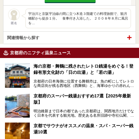
宇治川と京阪宇治線の間に立つ木造３階建ての料理旅館で、観月
橋駅から徒歩１分。 食事付き入浴した。 ２００８年８月に風呂
を…
匿名
関連情報から探す
京都府のニフティ温泉ニュース
海の京都・舞鶴に残されたレトロ銭湯をめぐる！登
録有形文化財の「日の出湯」と「若の湯」
京都府の日本海側に位置する舞鶴市は、魚の町にしてレトロ
な商店街が残る西地区（西舞鶴）と、海軍ゆかりの赤れんが
パークや海上自衛隊施設のある東地区（東舞鶴）に分けられ
ます。今回案内するのは西地区に今も残る2軒の銭湯「日の
京都府のスーパー銭湯おすすめ17選【2025年最新
出湯」と「若の湯」。いずれも国の登録有形文化財に指定さ
版】
れた歴史ある建物でありながら、今も現役のお風呂屋さんで
す。
明治維新まで日本の都であった京都府は、関西地方だけでな
く日本を代表する観光地。歴史ある名所旧跡や寺社仏閣、そ
漁師町や商店街で働く人々を支えてきたこの2軒の銭湯とと
して古都ならではの文化が魅力です。
もに、立ち寄りたい舞鶴の観光スポットや温浴施設を紹介し
ます。
京都でサウナがオススメの温泉・スパ・スーパー銭
今回は、そんな京都府で2025年現在おすすめのスーパー銭
湯10選
湯を紹介します。
───
有名な観光名所のすぐ近くにある日帰り入浴施設から、山間
提供元：京都府舞鶴市【PR】