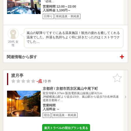
「嵯峨…
営業時間 12:00～22:00
入浴料金 1,100円～
日帰り
単純温泉・単純泉
嵐山の駅降りてすぐにある温泉施設！観光の疲れを癒してくれる
温泉でした。外湯も気持ちよく特に好きだったのはミストサウナ
でした…
20代 女
性
関連情報から探す
渡月亭
お気に入
りに追加
-点
/ 0 件
京都府 / 京都市西京区嵐山中尾下町
龍安寺駅4.37km
阪急電鉄嵐山線嵐山駅421m
JR嵯峨嵐山駅より徒歩15分、嵐山駅から徒歩7分名神高速
道路京都南イ…
営業時間
入浴料金 ～
宿泊
単純温泉・単純泉
楽天トラベルの宿泊プランを見る