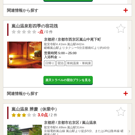
関連情報から探す
嵐山温泉彩四季の宿花筏
お気に入
りに追加
-点
/ 0 件
京都府 / 京都市西京区嵐山中尾下町
龍安寺駅4.41km
嵐山駅442m
嵯峨嵐山駅よりタクシー5分京都南ICより約40分
営業時間 5:00～25:00
入浴料金 ～
日帰り
宿泊
単純温泉・単純泉
楽天トラベルの宿泊プランを見る
関連情報から探す
嵐山温泉 辨慶（休業中）
お気に入
りに追加
3.0点
/ 2 件
京都府 / 京都市右京区 / 嵐山温泉
龍安寺駅4.48km
嵐山駅314m
京福電鉄嵐山線 嵐山駅より徒歩5分、またはJR山陰本線 嵯
峨嵐山駅よ…