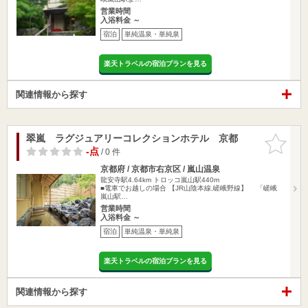
営業時間
入浴料金 ～
宿泊
単純温泉・単純泉
楽天トラベルの宿泊プランを見る
関連情報から探す
翠嵐 ラグジュアリーコレクションホテル 京都
お気に入
りに追加
-点
/ 0 件
京都府 / 京都市右京区 / 嵐山温泉
龍安寺駅4.64km
トロッコ嵐山駅440m
■電車でお越しの場合 【JR山陰本線,嵯峨野線】 「嵯峨
嵐山駅…
営業時間
入浴料金 ～
宿泊
単純温泉・単純泉
楽天トラベルの宿泊プランを見る
関連情報から探す