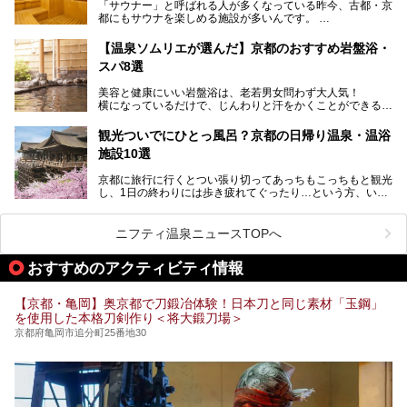
「サウナー」と呼ばれる人が多くなっている昨今、古都・京
部でレジャー気分を満喫できる温泉施設まで、好みのスーパ
この記事は京都府舞鶴市のPR記事です。
都にもサウナを楽しめる施設が多いんです。
ー銭湯を探してみてくださいね。
自分の好きなサウナを探すのもいいですが、さまざまなサウ
【温泉ソムリエが選んだ】京都のおすすめ岩盤浴・
ナを体感してみたいですよね。
スパ8選
今回は京都府の中心や郊外、温泉地にある施設など、サウナ
美容と健康にいい岩盤浴は、老若男女問わず大人気！
のある温浴施設を紹介します。
横になっているだけで、じんわりと汗をかくことができるの
で、簡単にデトックスができますよ♪
ぜひ参考にして、京都府の方や、観光に出かけた時などにサ
ウナを楽しみましょう！
観光ついでにひとっ風呂？京都の日帰り温泉・温浴
地元の方はもちろん、旅先としても人気の京都。
施設10選
観光のついでに岩盤浴のある温泉に浸かってリフレッシュす
るのも良さそうですね！
京都に旅行に行くとつい張り切ってあっちもこっちもと観光
し、1日の終わりには歩き疲れてぐったり…という方、いま
今回は京都にある岩盤浴のある施設をピックアップしてご紹
せんか？（私です）
介します！
そんな疲れた身体には温泉です！京都には、市内にも郊外に
も素晴らしい温泉がたくさんあります。そこで、日帰り利用
ニフティ温泉ニュースTOPへ
できるおすすめの温泉・温浴施設をまとめてみました。
おすすめのアクティビティ情報
【京都・亀岡】奥京都で刀鍛冶体験！日本刀と同じ素材「玉鋼」
を使用した本格刀剣作り＜将大鍛刀場＞
京都府亀岡市追分町25番地30