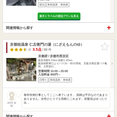
宿泊
単純温泉・単純泉
楽天トラベルの宿泊プランを見る
関連情報から探す
京都桂温泉 仁左衛門の湯（にざえもんのゆ）
お気に入
りに追加
3.5点
/ 88 件
京都府 / 京都市西京区
龍安寺駅6.53km
桂駅1.45km
阪急桂駅東口よりバス33・特33系統、京阪京都交通バス亀
岡、大野原行…
営業時間 10:00～25:00
入浴料金 800円～
日帰り
単純温泉・単純泉
毎年恒例行事としてここへ来ています。 混雑は平日なのであまり
ありません。女性ひとりでも気軽にこれます。岩盤浴はゆったり
出…
40代 女
性
関連情報から探す