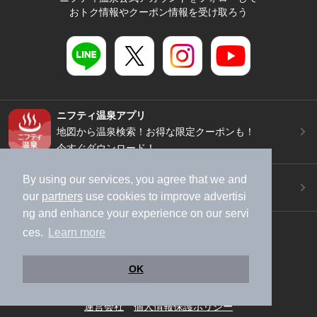
おトク情報やクーポン情報を受け取ろう
ニフティ温泉アプリ
地図から温泉検索！お得な限定クーポンも！
今すぐダウンロード！
ご意見ご要望 ・お問い合わせ
By using our services, you agree that we and
施設データの新規追加や修正依頼もこちらから
our
partners
use cookies to improve advertisi
ng and enhance your experience on our servi
スマートフォン
/
PC
ces.
Learn more
加盟店募集（資料請求）
広告出稿のご案内
利用規約
ライフスタイルMEMBERS+規約
OK
特定商取引法に基づく表記
ヘルプ
採用情報
運営会社
個人情報保護ポリシー