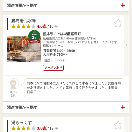
関連情報から探す
嘉島湯元水春
お気に入
りに追加
4.0点
/ 16 件
熊本県 / 上益城郡嘉島町
動植物園入口駅4.90km
健軍町駅4.78km
JR熊本駅からは、市電とバスによりお越しいただけます。
御船インターよ…
営業時間 6:00～25:00
入浴料金 730円～
日帰り
サウナ
クーポンあり
熊本に来て岩盤浴に入りたくて探して水春に来ました、女性専用
があり驚きました。とても気持ち良く汗をかきました。土曜日、
日曜日…
50代～
女性
関連情報から探す
湯らっくす
お気に入
りに追加
3.8点
/ 19 件