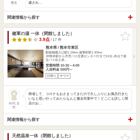
慮され…
匿名
関連情報から探す
健軍の湯 一休（閉館しました）
お気に入
りに追加
3.9点
/ 17 件
熊本県 / 熊本市東区
動植物園入口駅2.28km
健軍町駅1.95km
JR熊本駅から市営バス交通センター行きで10分､終点で産
交バス佐土原…
営業時間 10:30～4:00
入浴料金 500円～
日帰り
サウナ
帰省して、コロナもおさまってきたので久しぶりにお風呂行きた
いなと思い行ってみたらなんと撤去作業中で！どこにも詳しく閉
店のお…
40代 女
性
関連情報から探す
天然温泉一休（閉館しました）
お気に入