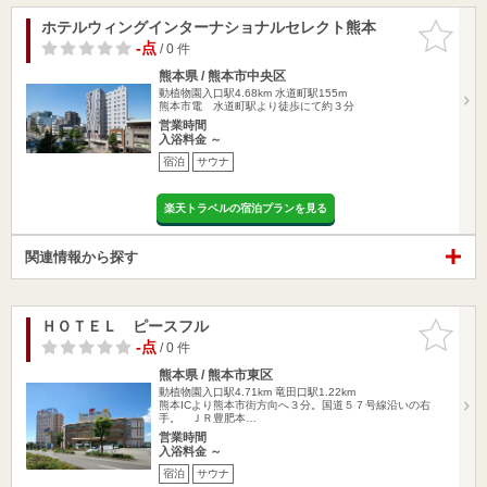
ホテルウィングインターナショナルセレクト熊本
お気に入
りに追加
-点
/ 0 件
熊本県 / 熊本市中央区
動植物園入口駅4.68km
水道町駅155m
熊本市電 水道町駅より徒歩にて約３分
営業時間
入浴料金 ～
宿泊
サウナ
楽天トラベルの宿泊プランを見る
関連情報から探す
ＨＯＴＥＬ ピースフル
お気に入
りに追加
-点
/ 0 件
熊本県 / 熊本市東区
動植物園入口駅4.71km
竜田口駅1.22km
熊本ICより熊本市街方向へ３分。国道５７号線沿いの右
手。 ＪＲ豊肥本…
営業時間
入浴料金 ～
宿泊
サウナ