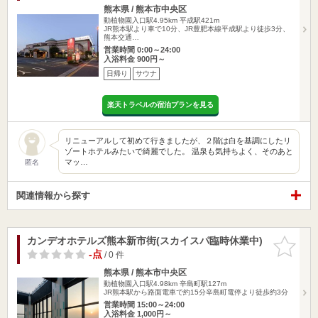
熊本県 / 熊本市中央区
動植物園入口駅4.95km
平成駅421m
JR熊本駅より車で10分、JR豊肥本線平成駅より徒歩3分、
熊本交通…
営業時間 0:00～24:00
入浴料金 900円～
日帰り
サウナ
楽天トラベルの宿泊プランを見る
リニューアルして初めて行きましたが、２階は白を基調にしたリ
ゾートホテルみたいで綺麗でした。 温泉も気持ちよく、そのあと
マッ…
匿名
関連情報から探す
カンデオホテルズ熊本新市街(スカイスパ臨時休業中)
お気に入
りに追加
-点
/ 0 件
熊本県 / 熊本市中央区
動植物園入口駅4.98km
辛島町駅127m
JR熊本駅から路面電車で約15分辛島町電停より徒歩約3分
営業時間 15:00～24:00
入浴料金 1,000円～