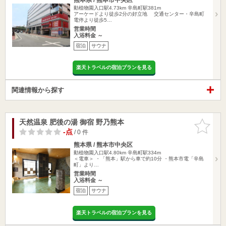
動植物園入口駅4.73km
辛島町駅381m
アーケードより徒歩2分の好立地 交通センター・辛島町
電停より徒歩5…
営業時間
入浴料金 ～
宿泊
サウナ
楽天トラベルの宿泊プランを見る
関連情報から探す
天然温泉 肥後の湯 御宿 野乃熊本
お気に入
りに追加
-点
/ 0 件
熊本県 / 熊本市中央区
動植物園入口駅4.80km
辛島町駅334m
＜電車＞ ・「熊本」駅から車で約10分 ・熊本市電「辛島
町」より…
営業時間
入浴料金 ～
宿泊
サウナ
楽天トラベルの宿泊プランを見る