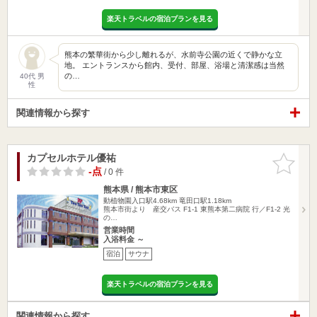
楽天トラベルの宿泊プランを見る
熊本の繁華街から少し離れるが、水前寺公園の近くで静かな立
地。 エントランスから館内、受付、部屋、浴場と清潔感は当然
の…
40代 男
性
関連情報から探す
カプセルホテル優祐
お気に入
りに追加
-点
/ 0 件
熊本県 / 熊本市東区
動植物園入口駅4.68km
竜田口駅1.18km
熊本市街より 産交バス F1-1 東熊本第二病院 行／F1-2 光
の…
営業時間
入浴料金 ～
宿泊
サウナ
楽天トラベルの宿泊プランを見る
関連情報から探す