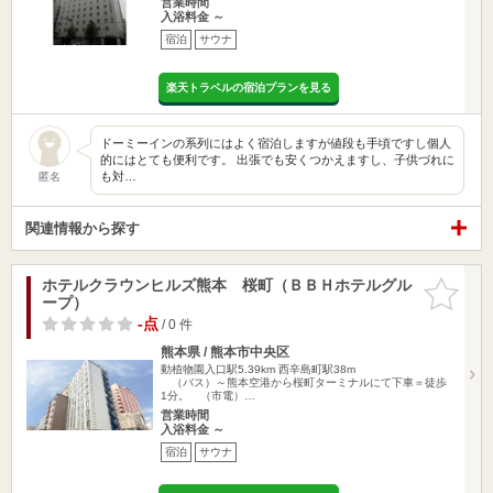
営業時間
入浴料金 ～
宿泊
サウナ
楽天トラベルの宿泊プランを見る
ドーミーインの系列にはよく宿泊しますが値段も手頃ですし個人
的にはとても便利です。 出張でも安くつかえますし、子供づれに
も対…
匿名
関連情報から探す
ホテルクラウンヒルズ熊本 桜町（ＢＢＨホテルグル
お気に入
ープ）
りに追加
-点
/ 0 件
熊本県 / 熊本市中央区
動植物園入口駅5.39km
西辛島町駅38m
（バス）～熊本空港から桜町ターミナルにて下車＝徒歩
1分。 （市電）…
営業時間
入浴料金 ～
宿泊
サウナ