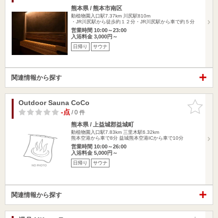
熊本県 / 熊本市南区
動植物園入口駅7.37km
川尻駅810m
・JR川尻駅から徒歩約１２分・JR川尻駅から車で約５分
営業時間 10:00～23:00
入浴料金 3,000円～
日帰り
サウナ
関連情報から探す
Outdoor Sauna CoCo
お気に入
りに追加
-点
/ 0 件
熊本県 / 上益城郡益城町
動植物園入口駅7.83km
三里木駅6.32km
熊本空港から車で8分 益城熊本空港ICから車で10分
営業時間 10:00～26:00
入浴料金 5,000円～
日帰り
サウナ
関連情報から探す