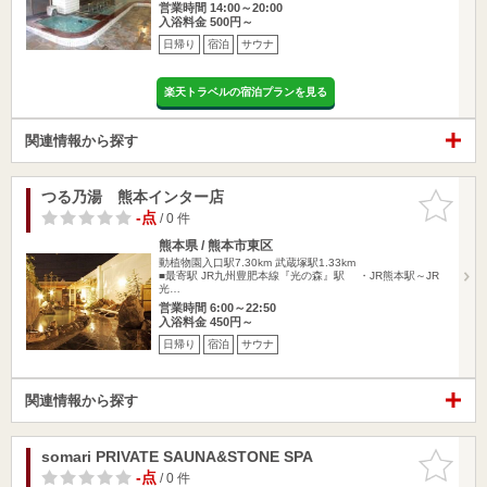
営業時間 14:00～20:00
入浴料金 500円～
日帰り
宿泊
サウナ
楽天トラベルの宿泊プランを見る
関連情報から探す
つる乃湯 熊本インター店
お気に入
りに追加
-点
/ 0 件
熊本県 / 熊本市東区
動植物園入口駅7.30km
武蔵塚駅1.33km
■最寄駅 JR九州豊肥本線『光の森』駅 ・JR熊本駅～JR
光…
営業時間 6:00～22:50
入浴料金 450円～
日帰り
宿泊
サウナ
関連情報から探す
somari PRIVATE SAUNA&STONE SPA
お気に入
りに追加
-点
/ 0 件