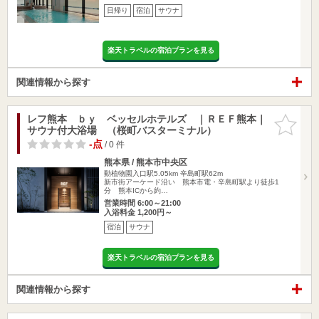
日帰り
宿泊
サウナ
楽天トラベルの宿泊プランを見る
関連情報から探す
レフ熊本 ｂｙ ベッセルホテルズ ｜ＲＥＦ熊本｜
お気に入
サウナ付大浴場 （桜町バスターミナル）
りに追加
-点
/ 0 件
熊本県 / 熊本市中央区
動植物園入口駅5.05km
辛島町駅62m
新市街アーケード沿い 熊本市電・辛島町駅より徒歩1
分 熊本ICから約…
営業時間 6:00～21:00
入浴料金 1,200円～
宿泊
サウナ
楽天トラベルの宿泊プランを見る
関連情報から探す