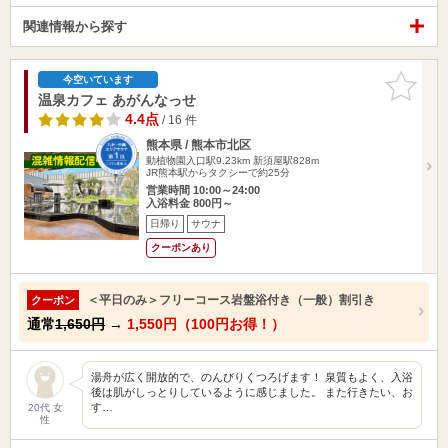
関連情報から探す
お気に入
今空いています
りに追加
温泉カフェ あがんなっせ
4.4点
/ 16 件
熊本県 / 熊本市北区
動植物園入口駅9.23km
新須屋駅828m
JR熊本駅からタクシーで約25分
営業時間 10:00～24:00
入浴料金 800円～
日帰り
サウナ
クーポンあり
＜平日のみ＞フリーコース岩盤浴付き（一般）割引き
クーポン
通常
1,650円
→
1,550円（100円お得！）
湯舟が広く開放的で、のんびりくつろげます！ 泉質もよく、入浴
後は肌がしっとりしているように感じました。 また行きたい、お
す…
20代 女
性