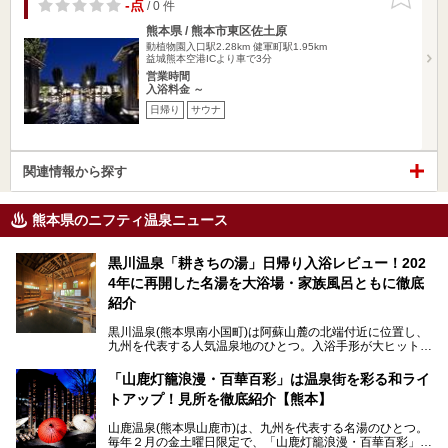
りに追加
-点
/ 0 件
熊本県 / 熊本市東区佐土原
動植物園入口駅2.28km
健軍町駅1.95km
益城熊本空港ICより車で3分
営業時間
入浴料金 ～
日帰り
サウナ
関連情報から探す
熊本県のニフティ温泉ニュース
黒川温泉「耕きちの湯」日帰り入浴レビュー！202
4年に再開した名湯を大浴場・家族風呂ともに徹底
紹介
黒川温泉(熊本県南小国町)は阿蘇山麓の北端付近に位置し、
九州を代表する人気温泉地のひとつ。入浴手形が大ヒット
し、各宿の趣の異なる露天風呂をめぐることで知られていま
す。
「山鹿灯籠浪漫・百華百彩」は温泉街を彩る和ライ
トアップ！見所を徹底紹介【熊本】
中でも「耕きち(こうきち)の湯」は露天風呂を持たないもの
の、風情ある内湯を楽しめる日帰り温泉施設。自然災害によ
山鹿温泉(熊本県山鹿市)は、九州を代表する名湯のひとつ。
り一度廃業しましたが、2024年10月に営業再開。数多くの
毎年２月の金土曜日限定で、「山鹿灯籠浪漫・百華百彩」
温泉ファンに注目される名湯です。