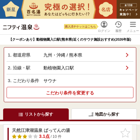
購入済チケットはこちら
ログイン
履歴
メニュー
【クーポンあり】動植物園入口駅(熊本県)近くのサウナ施設おすすめ(2026年版)
1. 都道府県
九州・沖縄 / 熊本県
2. 沿線・駅
動植物園入口駅
3. こだわり条件
サウナ
こだわり条件を変更する
リストから探す
地図から探す
天然江津湖温泉 ばってんの湯
お気に入
りに追加
3.1点
/ 10 件