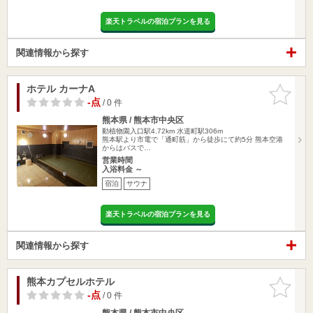
楽天トラベルの宿泊プランを見る
関連情報から探す
ホテル カーナA
お気に入
りに追加
-点
/ 0 件
熊本県 / 熊本市中央区
動植物園入口駅4.72km
水道町駅306m
熊本駅より市電で「通町筋」から徒歩にて約5分 熊本空港
からはバスで…
営業時間
入浴料金 ～
宿泊
サウナ
楽天トラベルの宿泊プランを見る
関連情報から探す
熊本カプセルホテル
お気に入
りに追加
-点
/ 0 件
熊本県 / 熊本市中央区