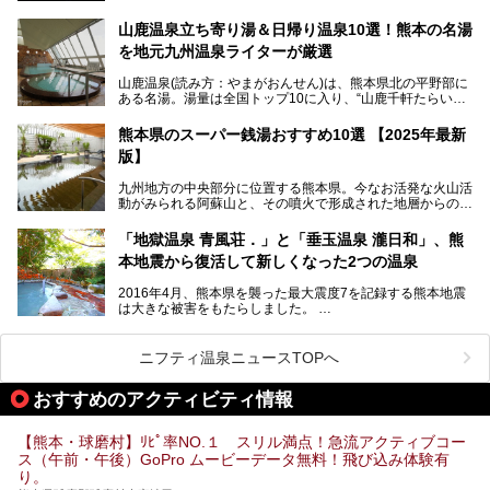
（やまがとうろうろまん・ひゃっかひゃくさい）が開催され
ます。和傘や竹、ろうそくなどを用いて、和情緒たっぷりの
山鹿温泉立ち寄り湯＆日帰り温泉10選！熊本の名湯
ライトアップが無料で楽しめます。
を地元九州温泉ライターが厳選
今回は再開した耕きちの湯を訪問し、全浴室(男女別大浴
2025年は、2月7～8日・14～15日・21～22日・28～3月1
場・家族風呂)を徹底紹介します！
山鹿温泉(読み方：やまがおんせん)は、熊本県北の平野部に
日、の合計8日間開催。今回は地元九州在住の筆者が、その
ある名湯。湯量は全国トップ10に入り、“山鹿千軒たらいな
見所を徹底紹介。併せて、その他イベントや立ち寄り湯も併
し”と唄われる程。また、“乙女の柔肌”とも称される柔らかな
せてご紹介します。
泉質であり、お湯の良さにも定評があります。
熊本県のスーパー銭湯おすすめ10選 【2025年最新
版】
今回は地元九州の温泉ライターの私が実際に入浴した中か
ら、山鹿温泉の旅館やホテルの立ち寄り湯・日帰り入浴施
九州地方の中央部分に位置する熊本県。今なお活発な火山活
設・家族風呂の3パターンに分類し、合計10施設を厳選して
動がみられる阿蘇山と、その噴火で形成された地層からの湧
ご紹介。ぜひ、湯めぐりの参考にして下さいね！
水が多くあることから「火の国」「水の国」とも呼ばれま
す。
「地獄温泉 青風荘．」と「垂玉温泉 瀧日和」、熊
そんな熊本県は、県内の至るところから温泉が湧いている温
本地震から復活して新しくなった2つの温泉
泉県でもあります。山鹿温泉、玉名温泉、黒川温泉、人吉温
泉など有名な温泉地だけでなく、市街地にも天然温泉が湧き
2016年4月、熊本県を襲った最大震度7を記録する熊本地震
出すスーパー銭湯が豊富です。なかでも注目のスーパー銭湯
は大きな被害をもたらしました。
をピックアップしました。
阿蘇山麓の南阿蘇村の「地獄温泉 清風荘」、そして「清風
荘」から400mほど離れた「垂玉（たるたま）温泉 山口旅
ニフティ温泉ニュースTOPへ
館」の2軒は、この地震による土砂崩れなどのために、一時
期は孤立状態に。もしかしたらこの時のニュースで、「地獄
おすすめのアクティビティ情報
温泉」と「垂玉温泉」の名前を知った人もいるかもしれませ
ん。
【熊本・球磨村】ﾘﾋﾟ率NO.１ スリル満点！急流アクティブコー
この2軒は今どうなっているのでしょうか。実は現在は「地
ス（午前・午後）GoPro ムービーデータ無料！飛び込み体験有
獄温泉 青風荘．」「垂玉温泉 瀧日和」として営業を再開し
り。
ています。2021年に現地を訪問してきましたのでレポート