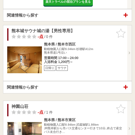
楽天トラベルの宿泊プランを見る
関連情報から探す
熊本城サウナ城の湯【男性専用】
お気に入
りに追加
-点
/ 0 件
熊本県 / 熊本市西区
動植物園入口駅6.04km
杉塘駅412m
熊本県道1号沿い
営業時間 17:00～24:00
入浴料金 1,200円～
日帰り
サウナ
関連情報から探す
神園山荘
お気に入
りに追加
-点
/ 1 件
熊本県 / 熊本市東区
動植物園入口駅6.94km
武蔵塚駅1.86km
JR熊本駅から市バス交通センター行きで10分､終点で産交
バス友合行き…