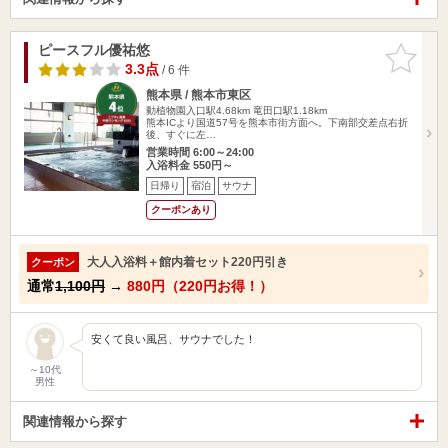
ピースフル優祐悠
お気に入
りに追加
3.3点
/ 6 件
熊本県 / 熊本市東区
動植物園入口駅4.68km
竜田口駅1.18km
熊本ICより国道57号を熊本市街方面へ。下南部交差点右折
後、すぐに左…
営業時間 6:00～24:00
入浴料金 550円～
日帰り
宿泊
サウナ
クーポンあり
大人入浴料＋館内着セット220円引き
クーポン
通常
1,100円
→
880円（220円お得！）
安くて良い風呂、サウナでした！
～10代
男性
関連情報から探す