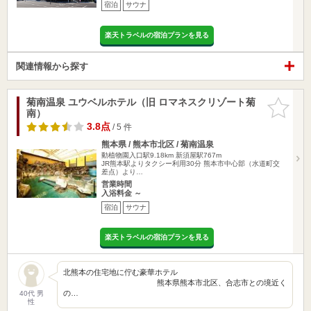
宿泊
サウナ
楽天トラベルの宿泊プランを見る
関連情報から探す
菊南温泉 ユウベルホテル（旧 ロマネスクリゾート菊
お気に入
南）
りに追加
3.8点
/ 5 件
熊本県 / 熊本市北区 / 菊南温泉
動植物園入口駅9.18km
新須屋駅767m
JR熊本駅よりタクシー利用30分 熊本市中心部（水道町交
差点）より…
営業時間
入浴料金 ～
宿泊
サウナ
楽天トラベルの宿泊プランを見る
北熊本の住宅地に佇む豪華ホテル
熊本県熊本市北区、合志市との境近く
の…
40代 男
性