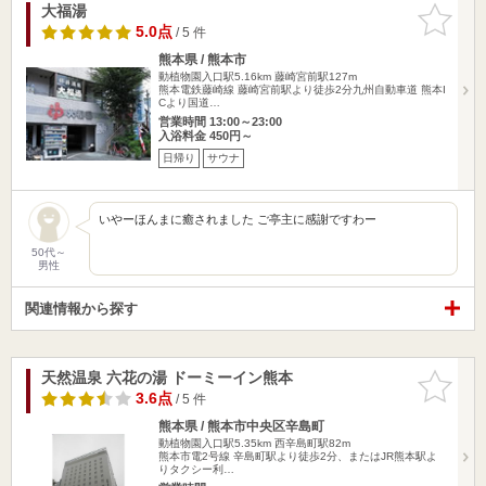
大福湯
お気に入
りに追加
5.0点
/ 5 件
熊本県 / 熊本市
動植物園入口駅5.16km
藤崎宮前駅127m
熊本電鉄藤崎線 藤崎宮前駅より徒歩2分九州自動車道 熊本I
Cより国道…
営業時間 13:00～23:00
入浴料金 450円～
日帰り
サウナ
いやーほんまに癒されました ご亭主に感謝ですわー
50代～
男性
関連情報から探す
天然温泉 六花の湯 ドーミーイン熊本
お気に入
りに追加
3.6点
/ 5 件
熊本県 / 熊本市中央区辛島町
動植物園入口駅5.35km
西辛島町駅82m
熊本市電2号線 辛島町駅より徒歩2分、またはJR熊本駅よ
りタクシー利…