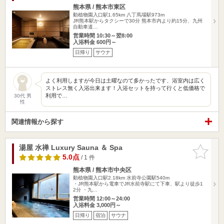
熊本県 / 熊本市東区
動植物園入口駅1.65km
八丁馬場駅973m
JR熊本駅からタクシーで30分 熊本市内より約15分、九州
自動車道…
営業時間 10:30～翌8:00
入浴料金 600円～
日帰り
サウナ
よく利用しますが今日は土曜なのて多かったです、浴室内は広く
ストレス無く入浴出来ます！入浴セットを持って行くと低価格で
利用で…
30代 男
性
関連情報から探す
湯屋 水禅 Luxury Sauna ＆ Spa
お気に入
りに追加
5.0点
/ 1 件
熊本県 / 熊本市中央区
動植物園入口駅2.18km
水前寺公園駅540m
・JR熊本駅から電車でJR水前寺駅にて下車、駅より徒歩1
2分 ・九…
営業時間 12:00～24:00
入浴料金 3,000円～
日帰り
宿泊
サウナ