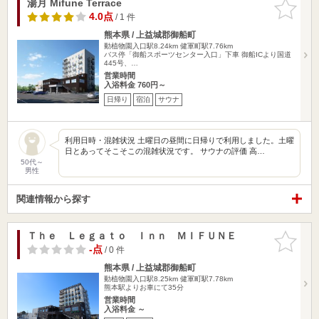
湯月 Mifune Terrace
お気に入
りに追加
4.0点
/ 1 件
熊本県 / 上益城郡御船町
動植物園入口駅8.24km
健軍町駅7.76km
バス停「御船スポーツセンター入口」下車 御船ICより国道
445号、…
営業時間
入浴料金 760円～
日帰り
宿泊
サウナ
利用日時・混雑状況 土曜日の昼間に日帰りで利用しました。土曜
日とあってそこそこの混雑状況です。 サウナの評価 高…
50代～
男性
関連情報から探す
Ｔｈｅ Ｌｅｇａｔｏ Ｉｎｎ ＭＩＦＵＮＥ
お気に入
りに追加
-点
/ 0 件
熊本県 / 上益城郡御船町
動植物園入口駅8.25km
健軍町駅7.78km
熊本駅よりお車にて35分
営業時間
入浴料金 ～