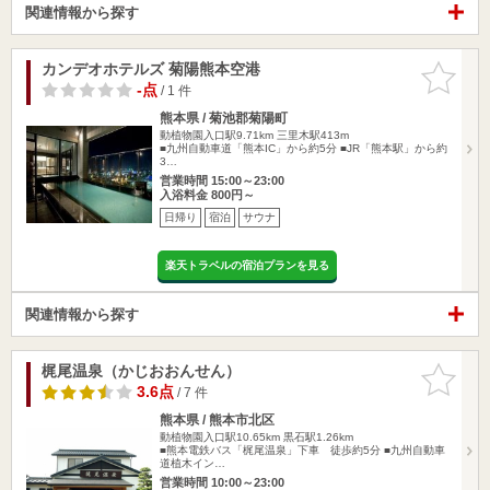
関連情報から探す
カンデオホテルズ 菊陽熊本空港
お気に入
りに追加
-点
/ 1 件
熊本県 / 菊池郡菊陽町
動植物園入口駅9.71km
三里木駅413m
■九州自動車道「熊本IC」から約5分 ■JR「熊本駅」から約
3…
営業時間 15:00～23:00
入浴料金 800円～
日帰り
宿泊
サウナ
楽天トラベルの宿泊プランを見る
関連情報から探す
梶尾温泉（かじおおんせん）
お気に入
りに追加
3.6点
/ 7 件
熊本県 / 熊本市北区
動植物園入口駅10.65km
黒石駅1.26km
■熊本電鉄バス「梶尾温泉」下車 徒歩約5分 ■九州自動車
道植木イン…
営業時間 10:00～23:00