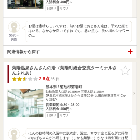
入浴料金 400円～
日帰り
サウナ
お湯は素晴らしいですね、熱いお湯におじさん達は、平気な顔で
はいる、なかなか良いですね でも、悪い点も、洗い場のシャワー
の…
50代～
男性
関連情報から探す
菊陽温泉さんさんの湯（菊陽町総合交流ターミナルさ
お気に入
んふれあ）
りに追加
2.8点
/ 6 件
熊本県 / 菊池郡菊陽町
動植物園入口駅10.89km
三里木駅1.15km
JR豊肥本線三里木駅から徒歩20分 九州自動車道熊本ICか
ら国道5…
営業時間 9:30～23:00
入浴料金 450円～
日帰り
サウナ
ほんの数時間の入浴中に脱衣所、浴室、サウナ室と至る所に掃除
のおばちゃんが出現します（しかも頻繁に）かなり衛生面には配