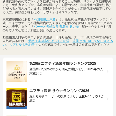
新陳代謝を高めてデトックス効果が得られることが特徴。リラックス効果以外
にも、免疫力アップや、温度差刺激による副腎の強化、自律神経の調整効果な
どがあると言われています。普段汗をかくことが少なく新陳代謝が低下してい
る人に、爽快感が味わえる「サウナ」はオススメです。
東京都墨田区にある「
両国湯屋江戸遊
」は、温度90度前後の本格フィンランド
式ドライサウナ。その他施設内にたくさんのお休み処やWi-Fi完備のワークスペ
ースも充実。また、「
バーデと天然温泉 豊島園 庭の湯
」屋外サウナを含む4種
のサウナで心地よい刺激と発汗を楽しめます。
動植物園入口駅のサウナ付きの温泉、日帰り温泉、スーパー銭湯の中でも特に
人気があるのは、
天然江津湖温泉 ばってんの湯
、
湯屋 水禅 Luxury Sauna ＆ S
pa
、
カプセルホテル優祐
などの施設です。ぜひ一度は足を運んでみてくださ
い。
第20回ニフティ温泉年間ランキング2025
全国約2.2万件の中から頂点に選ばれた、2025年の人
気施設は…
ニフティ温泉 サウナランキング2026
おふろ好きユーザーの投票により、全国No.1サウナが
決定！