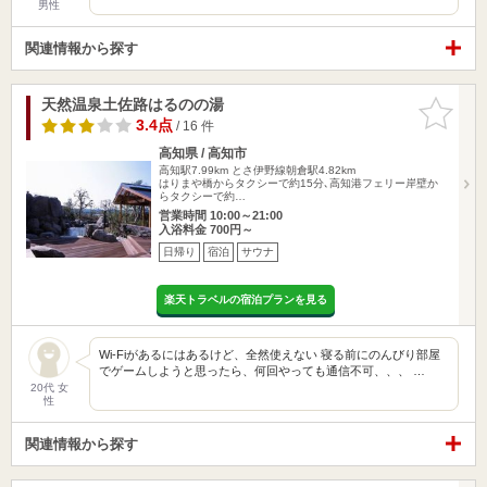
男性
関連情報から探す
天然温泉土佐路はるのの湯
お気に入
りに追加
3.4点
/ 16 件
高知県 / 高知市
高知駅7.99km
とさ伊野線朝倉駅4.82km
はりまや橋からタクシーで約15分､高知港フェリー岸壁か
らタクシーで約…
営業時間 10:00～21:00
入浴料金 700円～
日帰り
宿泊
サウナ
楽天トラベルの宿泊プランを見る
Wi-Fiがあるにはあるけど、全然使えない 寝る前にのんびり部屋
でゲームしようと思ったら、何回やっても通信不可、、、 …
20代 女
性
関連情報から探す