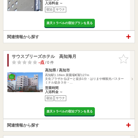
入浴料金 ～
宿泊
サウナ
楽天トラベルの宿泊プランを見る
関連情報から探す
サウスブリーズホテル 高知海月
お気に入
りに追加
-点
/ 0 件
高知県 / 高知市
高知駅1.16km
菜園場町駅127m
文化プラザかるぽーと徒歩1分・はりまや橋観光バスター
ミナル徒歩３分・…
営業時間
入浴料金 ～
宿泊
サウナ
楽天トラベルの宿泊プランを見る
関連情報から探す