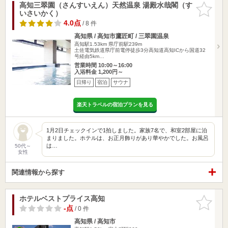
高知三翠園（さんすいえん）天然温泉 湯殿水哉閣（す
お気に入
いさいかく）
りに追加
4.0点
/ 8 件
高知県 / 高知市鷹匠町 / 三翠園温泉
高知駅1.53km
県庁前駅239m
土佐電気鉄道県庁前電停徒歩3分高知道高知ICから国道32
号経由5km…
営業時間 10:00～16:00
入浴料金 1,200円～
日帰り
宿泊
サウナ
楽天トラベルの宿泊プランを見る
1月2日チェックインで1拍しました。家族7名で、和室2部屋に泊
まりました。ホテルは、お正月飾りがあり華やかでした。お風呂
は…
50代～
女性
関連情報から探す
ホテルベストプライス高知
お気に入
りに追加
-点
/ 0 件
高知県 / 高知市