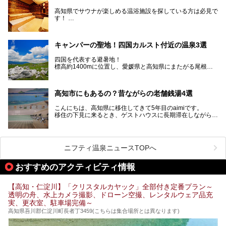
高知県はまた、カツオのたたきをはじめとする海産物や清流
で育つ川魚、大皿にごちそうがどっさり盛られた皿鉢料理、
高知県でサウナが楽しめる温浴施設を探している方は必見で
柚子などの柑橘類、地酒といったグルメが充実していること
す！
でも知られます。ここでは、温泉とあわせて自然の景観やグ
この記事では、高知県内でおすすめするサウナを詳しく紹介
ルメも満喫できる、高知県でおすすめのスーパー銭湯をご紹
します。
介します。
高知市内から、大自然に囲まれたサウナまで厳選してます。
キャンパーの聖地！四国カルスト付近の温泉3選
ぜひこれを読んで高知のサウナ探しの参考してくださいね！
四国を代表する避暑地！
標高約1400mに位置し、愛媛県と高知県にまたがる尾根沿
いに広がる「四国カルスト」。
夏はキャンパーでにぎわい、街明かりもほぼなく満点の星空
高知市にもあるの？昔ながらの老舗銭湯4選
が見れる場所。
そんな街から外れた景色のとってもいい場所なんですが、日
こんにちは、高知県に移住してきて5年目のaimiです。
帰り温泉（お風呂）がありません。
移住の下見に来るとき、ゲストハウスに長期滞在しながら観
中でもライターおすすめの３つの温泉をご紹介します。
光していたのですが。
そのときにお世話になったのが高知市内にある銭湯。
テントを張ってから温泉に向かうのもいいですが、場所取り
高知市というと、高知県の人口の半分が集まっているにぎや
などが問題なければ、温泉に入ってから向かうことをオスス
かなイメージがある方も多いかと思いますが、昔ながらの老
メします。
ニフティ温泉ニュースTOPへ
舗銭湯がけっこうな数あるのですよ。
なぜなら最寄り温泉でも車で４０分、山を降りていかねばな
りませんからね…！！
規模は小さいながら、元気に営業中なので観光がてら訪問し
おすすめのアクティビティ情報
てみてはいかがでしょう？
もしくは、翌日キャンプ帰りに立ち寄るのもおすすめです。
JR高知駅から近いものもあるので、公共交通オンリー派もO
Kですよ♪
【高知・仁淀川】「クリスタルカヤック」全部付き定番プラン～
それでは見ていきましょう。
透明の舟、水上カメラ撮影、ドローン空撮、レンタルウェア品充
それではチェックしてきましょう♪
実、更衣室、駐車場完備～
高知県吾川郡仁淀川町長者丁3459(こちらは集合場所とは異なります)