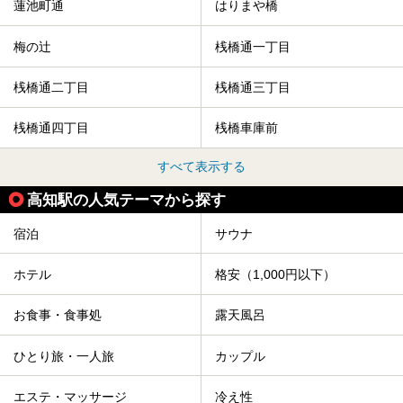
蓮池町通
はりまや橋
梅の辻
桟橋通一丁目
桟橋通二丁目
桟橋通三丁目
桟橋通四丁目
桟橋車庫前
すべて表示する
高知駅の人気テーマから探す
宿泊
サウナ
ホテル
格安（1,000円以下）
お食事・食事処
露天風呂
ひとり旅・一人旅
カップル
エステ・マッサージ
冷え性