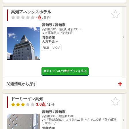
高知アネックスホテル
お気に入
りに追加
-点
/ 0 件
高知県 / 高知市
高知駅542m
蓮池町通駅234m
ＪＲ高知駅より徒歩8分
営業時間
入浴料金 ～
宿泊
サウナ
楽天トラベルの宿泊プランを見る
関連情報から探す
ドーミーイン高知
お気に入
りに追加
3.0点
/ 1 件
高知県 / 高知市
高知駅791m
堀詰駅158m
JR「高知駅南口」より徒歩12分 とさでん交通「蓮池町通
り電停」よ…
営業時間