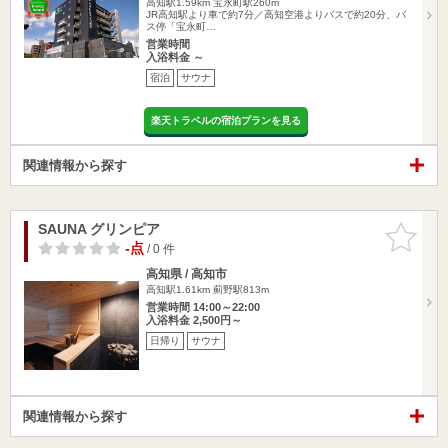
高知駅1.59km
宝永町駅260m
JR高知駅より車で約7分／高知空港よりバスで約20分、バ
ス停「宝永町…
営業時間
入浴料金 ～
宿泊
サウナ
楽天トラベルの宿泊プランを見る
関連情報から探す
SAUNA グリンピア
お気に入
りに追加
-点
/ 0 件
高知県 / 高知市
高知駅1.61km
薊野駅813m
営業時間 14:00～22:00
入浴料金 2,500円～
日帰り
サウナ
関連情報から探す