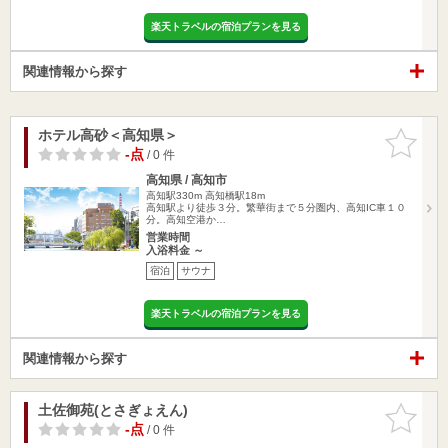
楽天トラベルの宿泊プランを見る
関連情報から探す
ホテル高砂＜高知県＞
お気に入
りに追加
-点
/ 0 件
高知県 / 高知市
高知駅330m
高知橋駅18m
高知駅より徒歩３分。繁華街まで５分圏内、高知IC車１０
分。高知空港か…
営業時間
入浴料金 ～
宿泊
サウナ
楽天トラベルの宿泊プランを見る
関連情報から探す
土佐御苑(とさぎょえん)
お気に入
りに追加
-点
/ 0 件