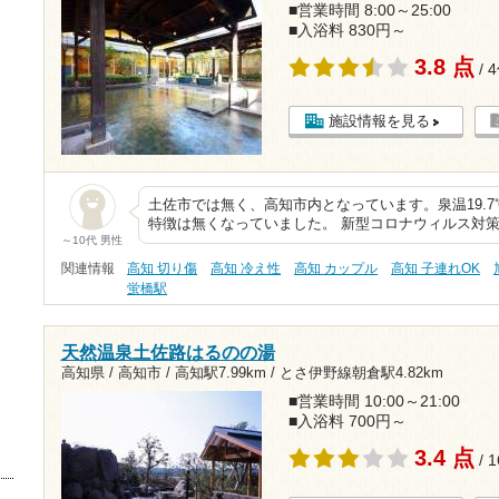
■営業時間 8:00～25:00
■入浴料 830円～
3.8 点
/ 
施設情報を見る
土佐市では無く、高知市内となっています。泉温19.7℃
特徴は無くなっていました。 新型コロナウィルス対
～10代 男性
関連情報
高知 切り傷
高知 冷え性
高知 カップル
高知 子連れOK
蛍橋駅
天然温泉土佐路はるのの湯
高知県 / 高知市 /
高知駅7.99km
/
とさ伊野線朝倉駅4.82km
■営業時間 10:00～21:00
■入浴料 700円～
3.4 点
/ 