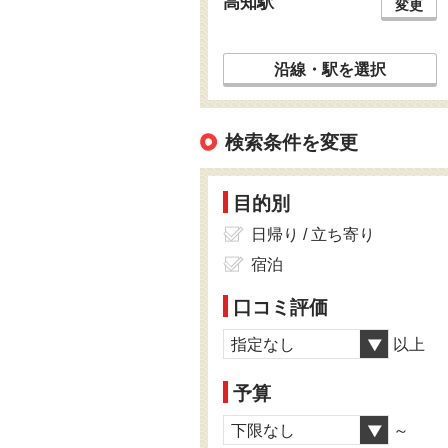
高知駅
変更
沿線・駅を選択
検索条件を変更
目的別
日帰り / 立ち寄り
宿泊
口コミ評価
指定なし
以上
予算
下限なし
～