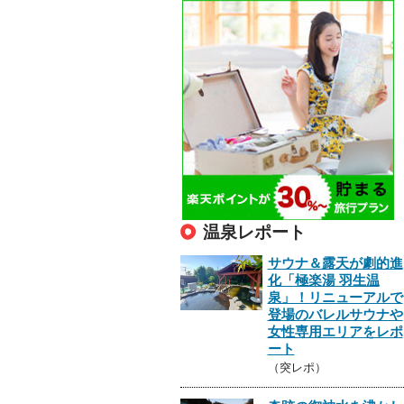
温泉レポート
サウナ＆露天が劇的進
化「極楽湯 羽生温
泉」！リニューアルで
登場のバレルサウナや
女性専用エリアをレポ
ート
（突レポ）