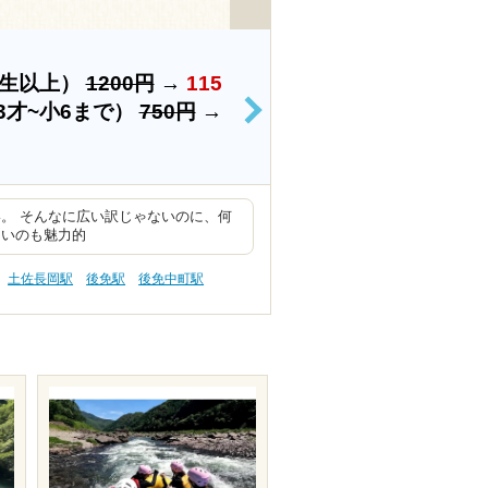
学生以上）
1200円
→
115
3才~小6まで）
750円
→
>
。 そんなに広い訳じゃないのに、何
ないのも魅力的
土佐長岡駅
後免駅
後免中町駅