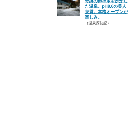
奇跡の御神水を沸かし
た温泉。pH9.6の美人
泉質。本格オープンが
楽しみ。
（温泉探訪記）