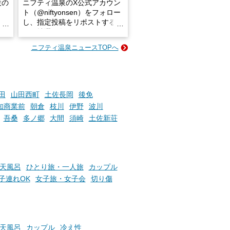
設の
ニフティ温泉のX公式アカウン
ト（@niftyonsen）をフォロー
し、指定投稿をリポストする
占い
と、抽選で各回26（ふろ）名
な
様（合計260名様）に選べるe-
ニフティ温泉ニュースTOPへ
ン
GIFT500円分をプレゼントい
たします。
楽し
ふろ
田
山田西町
土佐長岡
後免
知商業前
朝倉
枝川
伊野
波川
吾桑
多ノ郷
大間
須崎
土佐新荘
天風呂
ひとり旅・一人旅
カップル
子連れOK
女子旅・女子会
切り傷
天風呂
カップル
冷え性