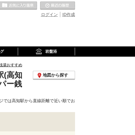
お気に入りの温泉
最近の履歴
ログイン
ID作成
グ
岩盤浴
銭湯おすすめ
(高知
地図から探す
パー銭
ジでは高知駅から直線距離で近い順でお