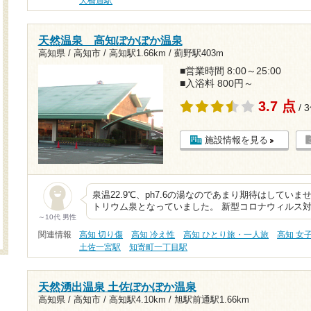
大橋通駅
天然温泉 高知ぽかぽか温泉
高知県 / 高知市 /
高知駅1.66km
/
薊野駅403m
■営業時間 8:00～25:00
■入浴料 800円～
3.7 点
/ 
施設情報を見る
泉温22.9℃、ph7.6の湯なのであまり期待はしてい
トリウム泉となっていました。 新型コロナウィルス
～10代 男性
関連情報
高知 切り傷
高知 冷え性
高知 ひとり旅・一人旅
高知 女
土佐一宮駅
知寄町一丁目駅
天然湧出温泉 土佐ぽかぽか温泉
高知県 / 高知市 /
高知駅4.10km
/
旭駅前通駅1.66km