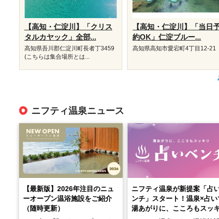
【高知・仁淀川】「クリス
【高知・仁淀川】「当日
タルカヤック」全部...
約OK」仁淀ブルー...
高知県吾川郡仁淀川町長者丁3459
高知県高知市愛宕町4丁目12-21
(こちらは集合場所とは...
ニフティ温泉ニュース
【最新版】2026年注目のニュ
ニフティ温泉が新提案「占
ーオープン温浴施設をご紹介
ンチ」スタート！温泉×占い
（随時更新）
湯あがりに、こころもスッ