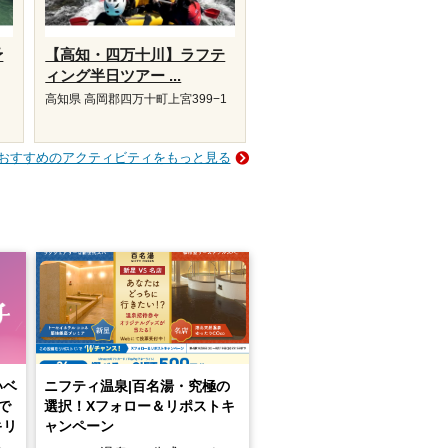
予
【高知・四万十川】ラフテ
ィング半日ツアー ...
高知県 高岡郡四万十町上宮399−1
おすすめのアクティビティをもっと見る
いベ
ニフティ温泉|百名湯・究極の
で
選択！Xフォロー＆リポストキ
キリ
ャンペーン