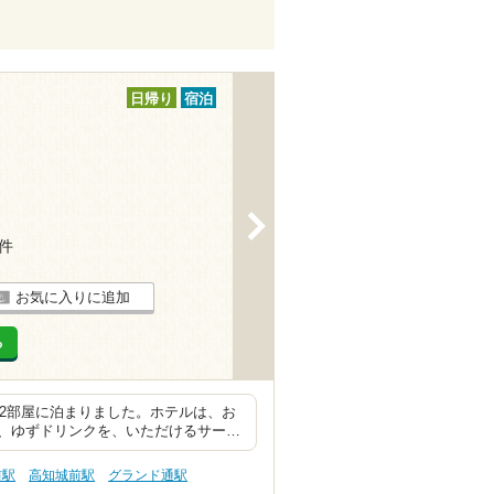
日帰り
宿泊
>
8件
お気に入りに追加
る
室2部屋に泊まりました。ホテルは、お
、ゆずドリンクを、いただけるサー…
前駅
高知城前駅
グランド通駅