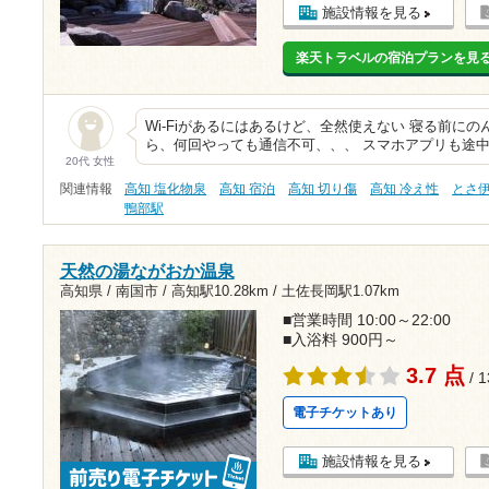
施設情報を見る
楽天トラベルの宿泊プランを見
Wi-Fiがあるにはあるけど、全然使えない 寝る前に
ら、何回やっても通信不可、、、 スマホアプリも途
20代 女性
関連情報
高知 塩化物泉
高知 宿泊
高知 切り傷
高知 冷え性
とさ
鴨部駅
天然の湯ながおか温泉
高知県 / 南国市 /
高知駅10.28km
/
土佐長岡駅1.07km
■営業時間 10:00～22:00
■入浴料 900円～
3.7 点
/ 
電子チケットあり
施設情報を見る