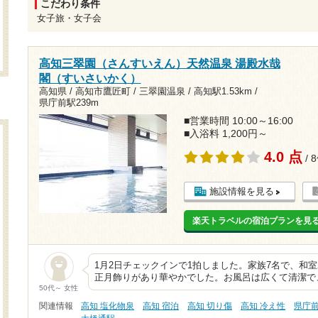
こだわり条件
女子旅・女子会
高知三翠園（さんすいえん）天然温泉 湯殿水哉
閣（すいさいかく）
高知県 / 高知市鷹匠町 / 三翠園温泉 /
高知駅1.53km
/
県庁前駅239m
■営業時間 10:00～16:00
■入浴料 1,200円～
4.0 点
/ 
施設情報を見る
楽天トラベルの宿泊プランを見
1月2日チェックインで1拍しました。家族7名で、和
正月飾りがあり華やかでした。お風呂は広くて清潔で
50代～ 女性
関連情報
高知 塩化物泉
高知 宿泊
高知 切り傷
高知 冷え性
県庁