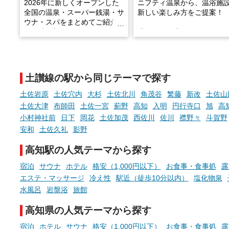
2026年に新しくオープンした
ニフティ温泉から、温浴施
全国の温泉・スーパー銭湯・サ
新しい楽しみ方をご提案！
ウナ・スパをまとめてご紹介！
※随時更新しています
温泉で体を癒したあとに、
でこころもスッキリ──そん
天然温泉や露天風呂、注目のサ
新体験が楽しめる「占いベ
ウナなど、こだわりの魅力がつ
チ」を展開中♨
まったスポットが続々登場して
土讃線の駅から同じテーマで探す
います。
手相やタロットなど気軽に
現地取材記事もあわせて紹介し
める占いで、“ととのう”お
土佐岩原
土佐穴内
大杉
土佐北川
角茂谷
繁藤
新改
土佐山
ていますので、気になる施設は
時間を、もっと特別に。
土佐大津
布師田
土佐一宮
薊野
高知
入明
円行寺口
旭
高
ぜひチェックして次のおでかけ
小村神社前
日下
岡花
土佐加茂
西佐川
佐川
襟野々
斗賀野
先の参考にしてみてください
ね。
安和
土佐久礼
影野
高知駅の人気テーマから探す
宿泊
サウナ
ホテル
格安（1,000円以下）
お食事・食事処
露
エステ・マッサージ
冷え性
駅近（徒歩10分以内）
塩化物泉
水風呂
岩盤浴
旅館
高知県の人気テーマから探す
宿泊
ホテル
サウナ
格安（1,000円以下）
お食事・食事処
露