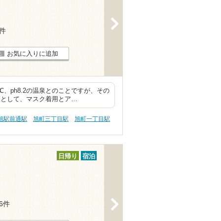
>
4件
お気に入りに追加
、ph8.2の温泉とのことですが、その
策として、マスク着用とア…
旭駅前通駅
旭町三丁目駅
旭町一丁目駅
日帰り
宿泊
>
16件