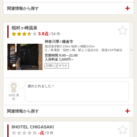
関連情報から探す
稲村ヶ崎温泉
お気に入
りに追加
3.8点
/ 54 件
神奈川県 / 鎌倉市
鵠沼海岸駅5.22km
稲村ヶ崎駅242m
江ノ島電鉄「稲村ヶ崎」駅より徒歩3分。国道134号線沿
営業時間 9:00～21:00
入浴料金 1,500円～
日帰り
サウナ
疲れとれました！
20代 男
性
関連情報から探す
8HOTEL CHIGASAKI
お気に入
りに追加
-点
/ 0 件