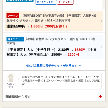
電子チケットあり
クーポンあり
【湘南RESORT SPA竜泉寺の湯】【平日限定】入館料+岩
クーポン
盤浴+レンタルタオル 割引き（8/11～16利用不可）
通常
2,180円
→
1,880円（300円お得！）
入館料+岩盤浴+レンタルタオル 割引き（8/11~16利
電子チケット
用不可）
【平日限定】大人（中学生以上）
2180円
→
1880円
【土日
祝限定】大人（中学生以上）
2500円
→
2200円
他にも1種類の電子チケットがあります
炭酸泉気持ち良かったです岩盤浴は今まであっちこっち行った中
で竜泉寺が一番です 広いスペースで種類も多く岩盤浴エリアが充
実…
50代～
女性
関連情報から探す