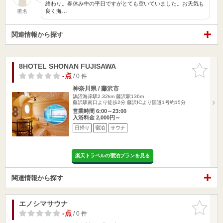
終わり。春休み中の平日ですがとても空いていました。お天気も
良く海…
匿名
関連情報から探す
8HOTEL SHONAN FUJISAWA
お気に入
りに追加
-点
/ 0 件
神奈川県 / 藤沢市
鵠沼海岸駅2.32km
藤沢駅136m
藤沢駅南口より徒歩2分 藤沢ICより国道1号約15分
営業時間 6:00～23:00
入浴料金 2,000円～
日帰り
宿泊
サウナ
楽天トラベルの宿泊プランを見る
関連情報から探す
エノシマサウナ
お気に入
りに追加
-点
/ 0 件