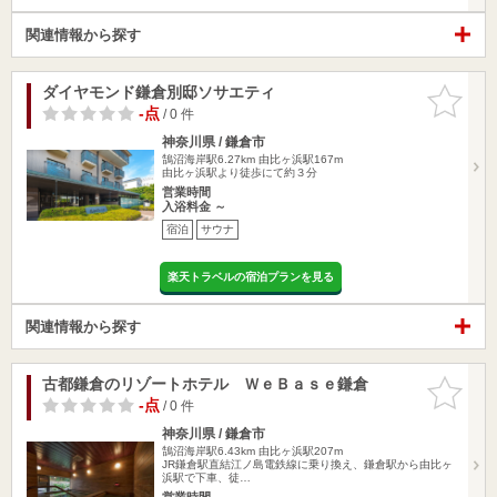
関連情報から探す
ダイヤモンド鎌倉別邸ソサエティ
お気に入
りに追加
-点
/ 0 件
神奈川県 / 鎌倉市
鵠沼海岸駅6.27km
由比ヶ浜駅167m
由比ヶ浜駅より徒歩にて約３分
営業時間
入浴料金 ～
宿泊
サウナ
楽天トラベルの宿泊プランを見る
関連情報から探す
古都鎌倉のリゾートホテル ＷｅＢａｓｅ鎌倉
お気に入
りに追加
-点
/ 0 件
神奈川県 / 鎌倉市
鵠沼海岸駅6.43km
由比ヶ浜駅207m
JR鎌倉駅直結江ノ島電鉄線に乗り換え、鎌倉駅から由比ヶ
浜駅で下車、徒…
営業時間