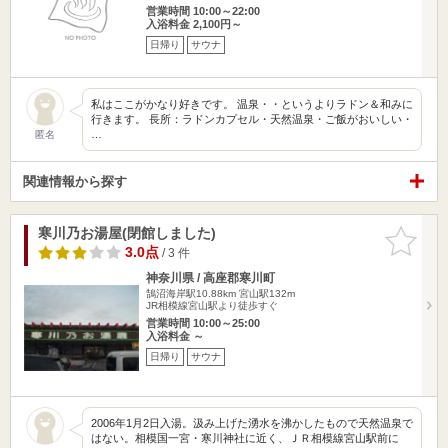
営業時間 10:00～22:00
入浴料金 2,100円～
日帰り
サウナ
私はここがかなり好きです。 温泉・・というよりラドン＆和みに
行きます。 長所：ラドンカプセル・天然温泉・ご飯がおいしい・
…
匿名
関連情報から探す
寒川乃お湯屋(閉館しました)
お気に入
りに追加
3.0点
/ 3 件
神奈川県 / 高座郡寒川町
鵠沼海岸駅10.88km
宮山駅132m
JR相模線宮山駅より徒歩すぐ
営業時間 10:00～25:00
入浴料金 ～
日帰り
サウナ
2006年1月2日入湯。汲み上げた湧水を沸かしたもので天然温泉で
はない。相模国一宮・寒川神社に近く、ＪＲ相模線宮山駅前に