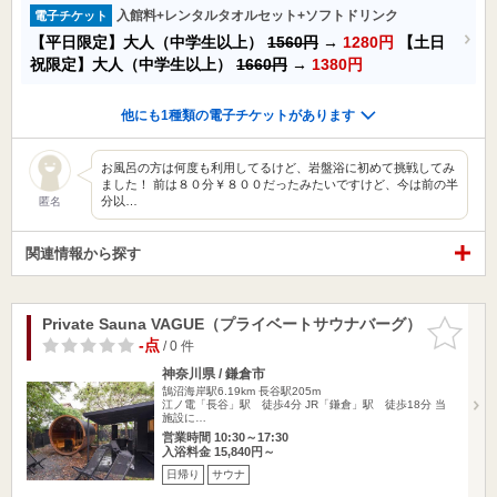
入館料+レンタルタオルセット+ソフトドリンク
電子チケット
【平日限定】大人（中学生以上）
1560円
→
1280円
【土日
祝限定】大人（中学生以上）
1660円
→
1380円
他にも1種類の電子チケットがあります
お風呂の方は何度も利用してるけど、岩盤浴に初めて挑戦してみ
ました！ 前は８０分￥８００だったみたいですけど、今は前の半
分以…
匿名
関連情報から探す
Private Sauna VAGUE（プライベートサウナバーグ）
お気に入
りに追加
-点
/ 0 件
神奈川県 / 鎌倉市
鵠沼海岸駅6.19km
長谷駅205m
江ノ電「長谷」駅 徒歩4分 JR「鎌倉」駅 徒歩18分 当
施設に…
営業時間 10:30～17:30
入浴料金 15,840円～
日帰り
サウナ