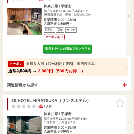
神奈川県 / 平塚市
鵠沼海岸駅11.07km
平塚駅411m
JR東海道本線「平塚」駅徒歩約3分
営業時間 6:00～23:00
入浴料金 2,500円～
日帰り
宿泊
サウナ
クーポンあり
楽天トラベルの宿泊プランを見る
日帰り入浴（90分利用）割引 ※男性のみ
クーポン
通常
2,500円
→
2,000円（500円お得！）
関連情報から探す
3S HOTEL HIRATSUKA（サンズホテル）
お気に入
りに追加
-点
/ 0 件
神奈川県 / 平塚市
鵠沼海岸駅11.36km
平塚駅348m
平塚駅西口より徒歩4分
営業時間 5:00～25:00
入浴料金 5,000円～