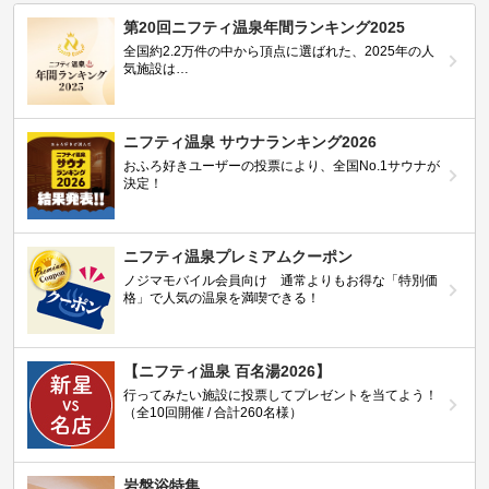
第20回ニフティ温泉年間ランキング2025
全国約2.2万件の中から頂点に選ばれた、2025年の人
気施設は…
ニフティ温泉 サウナランキング2026
おふろ好きユーザーの投票により、全国No.1サウナが
決定！
ニフティ温泉プレミアムクーポン
ノジマモバイル会員向け 通常よりもお得な「特別価
格」で人気の温泉を満喫できる！
【ニフティ温泉 百名湯2026】
行ってみたい施設に投票してプレゼントを当てよう！
（全10回開催 / 合計260名様）
岩盤浴特集