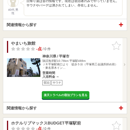
日帰り湯は昔の情報です。現在は宿泊者のみでやっていません。
サウナやバーデは潰されてしまい、存在しません。
40代 男
性
関連情報から探す
やまいち旅館
お気に入
りに追加
-点
/ 0 件
神奈川県 / 平塚市
鵠沼海岸駅10.78km
平塚駅488m
ＪＲ平塚駅南口より 徒歩５分（平塚商工会議所斜め前）
・東名厚木イン…
営業時間
入浴料金 ～
宿泊
サウナ
楽天トラベルの宿泊プランを見る
関連情報から探す
ホテルリブマックスBUDGET平塚駅前
お気に入
りに追加
-点
/ 0 件