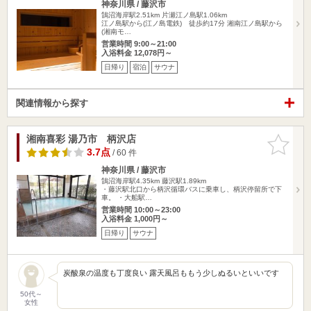
神奈川県 / 藤沢市
鵠沼海岸駅2.51km
片瀬江ノ島駅1.06km
江ノ島駅から(江ノ島電鉄) 徒歩約17分 湘南江ノ島駅から
(湘南モ…
営業時間 9:00～21:00
入浴料金 12,078円～
日帰り
宿泊
サウナ
関連情報から探す
湘南喜彩 湯乃市 柄沢店
お気に入
りに追加
3.7点
/ 60 件
神奈川県 / 藤沢市
鵠沼海岸駅4.35km
藤沢駅1.89km
・藤沢駅北口から柄沢循環バスに乗車し、柄沢停留所で下
車。 ・大船駅…
営業時間 10:00～23:00
入浴料金 1,000円～
日帰り
サウナ
炭酸泉の温度も丁度良い 露天風呂ももう少しぬるいといいです
50代～
女性