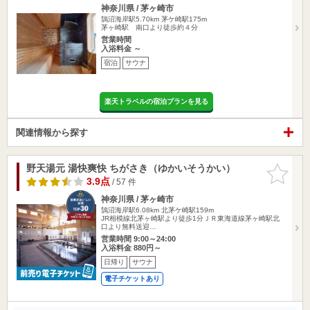
神奈川県 / 茅ヶ崎市
鵠沼海岸駅5.70km
茅ケ崎駅175m
茅ヶ崎駅 南口より徒歩約４分
営業時間
入浴料金 ～
宿泊
サウナ
楽天トラベルの宿泊プランを見る
関連情報から探す
野天湯元 湯快爽快 ちがさき（ゆかいそうかい）
お気に入
りに追加
3.9点
/ 57 件
神奈川県 / 茅ヶ崎市
鵠沼海岸駅6.08km
北茅ケ崎駅159m
JR相模線北茅ヶ崎駅より徒歩1分ＪＲ東海道線茅ヶ崎駅北
口より無料送迎…
営業時間 9:00～24:00
入浴料金 880円～
日帰り
サウナ
電子チケットあり