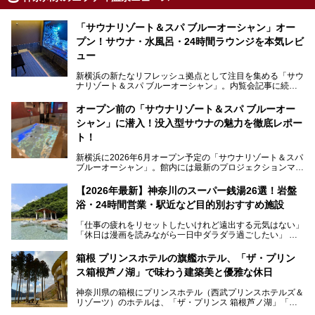
「サウナリゾート＆スパ ブルーオーシャン」オー
プン！サウナ・水風呂・24時間ラウンジを本気レビ
ュー
新横浜の新たなリフレッシュ拠点として注目を集める「サウ
ナリゾート＆スパ ブルーオーシャン」。内覧会記事に続
き、今回は実際に体験してみたリアルな様子をレポートしま
す。サウナや水風呂の気持ちよさはもちろん、リラックスス
オープン前の「サウナリゾート＆スパ ブルーオー
ペースの過ごしやすさまで徹底チェック。新横浜エリアで日
シャン」に潜入！没入型サウナの魅力を徹底レポー
常の疲れをリセットしたい人、ライブやスポーツ観戦遠征組
は必見です。
ト！
新横浜に2026年6月オープン予定の「サウナリゾート＆スパ
ブルーオーシャン」。館内には最新のプロジェクションマッ
ピングが多用され、まるで世界を旅しているかのような圧倒
的な“没入感（イマーシブ）”を体験できます。
【2026年最新】神奈川のスーパー銭湯26選！岩盤
浴・24時間営業・駅近など目的別おすすめ施設
「仕事の疲れをリセットしたいけれど遠出する元気はない」
今回は、そんな大注目の施設に一足先にお邪魔し、その全貌
「休日は漫画を読みながら一日中ダラダラ過ごしたい」
を見学させていただきました！
「子ども連れでも気兼ねなく、家事を忘れてリフレッシュし
たい」
サウナ室の中に咲き誇る桜、魚たちが泳ぐ水風呂、そしてバ
箱根 プリンスホテルの旗艦ホテル、「ザ・プリン
リのビーチを思わせる休憩スペース…。驚きの連続だった館
ス箱根芦ノ湖」で味わう建築美と優雅な休日
そんな「癒やされたい」という願いを叶えてくれるのが、神
内の様子をレポートします！
奈川県のスーパー銭湯。
神奈川県の箱根にプリンスホテル（西武プリンスホテルズ＆
神奈川県には、サウナや岩盤浴、一日中遊べるエンタメ施設
リゾーツ）のホテルは、「ザ・プリンス 箱根芦ノ湖」「芦
など、“非日常”を味わえるスーパー銭湯が数多く揃っていま
ノ湖畔 蛸川温泉 龍宮殿」「箱根湯の花プリンスホテル」
す。しかし、選択肢が多いからこそ「どの施設か迷ってしま