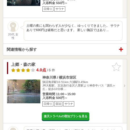
入浴料金 550円～
日帰り
サウナ
土曜の夜にも関わらず人が少なく、ゆっくりできました。 サウナ
ありで690円は破格だと思います。 新しい施設ではあり…
20代 女
性
関連情報から探す
上郷・森の家
お気に入
りに追加
4.0点
/ 6 件
神奈川県 / 横浜市栄区
鵠沼海岸駅10.51km
六浦駅3.45km
JR大船駅、京浜急行金沢八景駅より神奈中バス「源氏ヶ
丘」徒歩10分横…
営業時間 11:00～15:00
入浴料金 500円～
日帰り
宿泊
サウナ
楽天トラベルの宿泊プランを見る