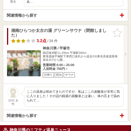
あ…
匿名
関連情報から探す
湘南ひらつか太古の湯 グリーンサウナ（閉館しまし
お気に入
た）
りに追加
3.2点
/ 34 件
神奈川県 / 平塚市
鵠沼海岸駅11.45km
平塚駅360m
東海道線平塚駅下車西口改札から徒歩2分東名高速道路海
老名JCTから圏…
営業時間 6:00～25:00
入浴料金 756円～
日帰り
宿泊
サウナ
ここの温泉は初めてきたのですが、私はここの炭酸泉が非常に気
に入りました！その辺の銭湯の炭酸泉とは違い、体の芯まで温め
られて…
20代 女
性
関連情報から探す
神奈川県のニフティ温泉ニュース