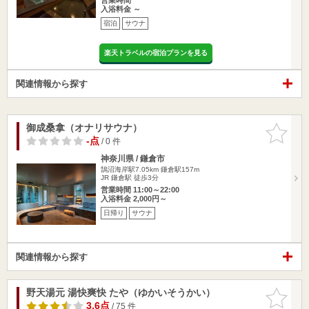
入浴料金 ～
宿泊
サウナ
楽天トラベルの宿泊プランを見る
関連情報から探す
御成桑拿（オナリサウナ）
お気に入
りに追加
-点
/ 0 件
神奈川県 / 鎌倉市
鵠沼海岸駅7.05km
鎌倉駅157m
JR 鎌倉駅 徒歩3分
営業時間 11:00～22:00
入浴料金 2,000円～
日帰り
サウナ
関連情報から探す
野天湯元 湯快爽快 たや（ゆかいそうかい）
お気に入
りに追加
3.6点
/ 75 件