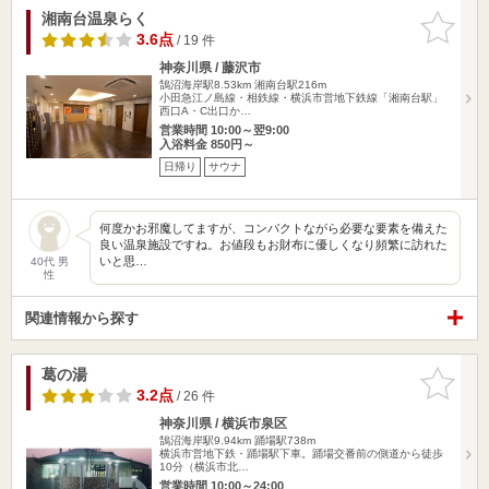
湘南台温泉らく
お気に入
りに追加
3.6点
/ 19 件
神奈川県 / 藤沢市
鵠沼海岸駅8.53km
湘南台駅216m
小田急江ノ島線・相鉄線・横浜市営地下鉄線「湘南台駅」
西口A・C出口か…
営業時間 10:00～翌9:00
入浴料金 850円～
日帰り
サウナ
何度かお邪魔してますが、コンパクトながら必要な要素を備えた
良い温泉施設ですね。お値段もお財布に優しくなり頻繁に訪れた
いと思…
40代 男
性
関連情報から探す
葛の湯
お気に入
りに追加
3.2点
/ 26 件
神奈川県 / 横浜市泉区
鵠沼海岸駅9.94km
踊場駅738m
横浜市営地下鉄・踊場駅下車。踊場交番前の側道から徒歩
10分（横浜市北…
営業時間 10:00～24:00