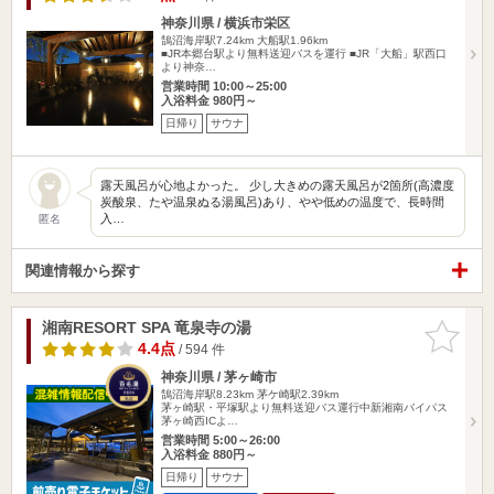
神奈川県 / 横浜市栄区
鵠沼海岸駅7.24km
大船駅1.96km
■JR本郷台駅より無料送迎バスを運行 ■JR「大船」駅西口
より神奈…
営業時間 10:00～25:00
入浴料金 980円～
日帰り
サウナ
露天風呂が心地よかった。 少し大きめの露天風呂が2箇所(高濃度
炭酸泉、たや温泉ぬる湯風呂)あり、やや低めの温度で、長時間
入…
匿名
関連情報から探す
湘南RESORT SPA 竜泉寺の湯
お気に入
りに追加
4.4点
/ 594 件
神奈川県 / 茅ヶ崎市
鵠沼海岸駅8.23km
茅ケ崎駅2.39km
茅ヶ崎駅・平塚駅より無料送迎バス運行中新湘南バイパス
茅ヶ崎西ICよ…
営業時間 5:00～26:00
入浴料金 880円～
日帰り
サウナ