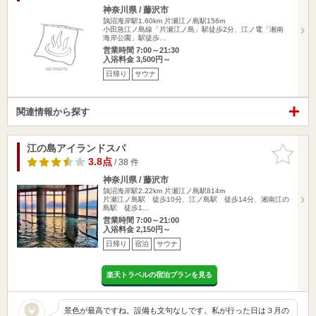
神奈川県 / 藤沢市
鵠沼海岸駅1.60km
片瀬江ノ島駅156m
小田急江ノ島線「片瀬江ノ島」駅徒歩2分、江ノ電「湘南
海岸公園」駅徒歩…
営業時間 7:00～21:30
入浴料金 3,500円～
日帰り
サウナ
関連情報から探す
江の島アイランドスパ
お気に入
りに追加
3.8点
/ 38 件
神奈川県 / 藤沢市
鵠沼海岸駅2.22km
片瀬江ノ島駅814m
片瀬江ノ島駅 徒歩10分、江ノ島駅 徒歩14分、湘南江の
島駅 徒歩1…
営業時間 7:00～21:00
入浴料金 2,150円～
日帰り
宿泊
サウナ
楽天トラベルの宿泊プランを見る
景色が最高ですね。設備も文句なしです。私が行った日は３月の