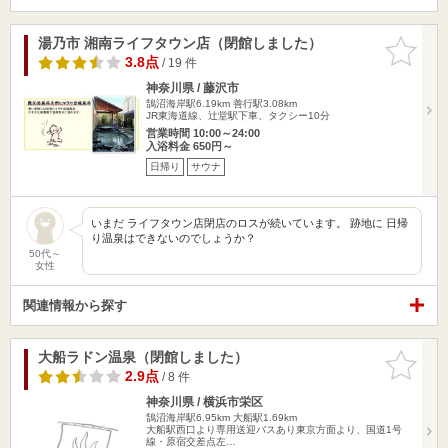
湯乃市 湘南ライフタウン店（閉館しました）
お気に入
りに追加
3.8点
/ 19 件
神奈川県 / 藤沢市
鵠沼海岸駅6.19km
善行駅3.08km
JR東海道線、辻堂駅下車、タクシー10分
営業時間 10:00～24:00
入浴料金 650円～
日帰り
サウナ
いまだ ライフタウン店閉店のロスが続いています。 跡地に 日帰
り温泉はできないのでしょうか？
50代～
女性
関連情報から探す
大船ラドン温泉（閉館しました）
お気に入
りに追加
2.9点
/ 8 件
神奈川県 / 横浜市栄区
鵠沼海岸駅6.95km
大船駅1.69km
大船駅西口より専用送迎バスあり東京方面より、国道1号
線・原宿交差点左…