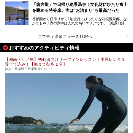
「箱根仙石原プリンスホテル」と4軒あり、今回ご紹介する
う」という人も多いはず。
「龍宮殿」で日帰り絶景温泉！文化財にひたり富士
「ザ・プリンス 箱根芦ノ湖」は、その中でもフラッグシッ
を眺める特等席。実は“お泊まり”も最高だった
プ（旗艦）に位置づけられる特別なホテルです。
そこで今回は、神奈川県内の人気施設26選を「安さ」「岩
盤浴・漫画の充実度」「景色の良さ」「高級感」「深夜営
首都圏から日帰りから1泊旅行にぴったりな箱根温泉郷。な
昭和の日本を代表する建築家の一人、村野藤吾が芦ノ湖の畔
業」「駅近」など、目的別に厳選して紹介します。
かでも芦ノ湖の湖畔は人気の高いエリアです。「絶景日帰り
に建てた桃源郷のようなホテルがここ。自家源泉の温泉や、
今の気分にぴったりの施設を見つけて、最高のリフレッシュ
温泉 龍宮殿本館」は、露天風呂から芦ノ湖と富士山の両方
こだわりぬいた食もあわせて、このホテルの魅力をレポート
時間を過ごす参考にしていただけますと幸いです。
が楽しめるまさに眺望自慢の日帰り温泉。
します。
ニフティ温泉ニュースTOPへ
そしてここは全24室の「箱根 芦ノ湖畔蛸川温泉 龍宮殿」と
───
して宿泊もできます。宿泊者は「龍宮殿本館」の営業時間に
提供元：株式会社西武・プリンスホテルズワールドワイド
おすすめのアクティビティ情報
加えて、朝6時からの宿泊者専用時間帯にも「龍宮殿本館」
【PR】
のお風呂が利用できます。
この記事はザ・プリンス 箱根芦ノ湖のPR記事です。
【湘南・江ノ島】初心者向けサーフィンレッスン！用具レンタル
今回は日帰り温泉としての「絶景日帰り温泉 龍宮殿本館
等全て込み！【海まで徒歩１分】
（以下、龍宮殿本館）」と、旅館としての「箱根 芦ノ湖畔
蛸川温泉 龍宮殿（以下、龍宮殿）」の両方の魅力をたっぷ
神奈川県藤沢市片瀬海岸1-13-27
りお伝えします！
ここは箱根神社、九頭龍神社、白龍神社、箱根元宮と箱根の
4つの神社に囲まれたパワースポットです。
───
提供元：株式会社西武・プリンスホテルズワールドワイド
【PR】
この記事は箱根 芦ノ湖畔蛸川温泉 龍宮殿のPR記事です。