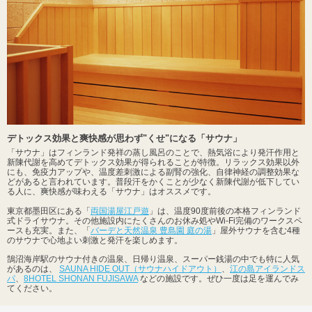
デトックス効果と爽快感が思わず"くせ"になる「サウナ」
「サウナ」はフィンランド発祥の蒸し風呂のことで、熱気浴により発汗作用と
新陳代謝を高めてデトックス効果が得られることが特徴。リラックス効果以外
にも、免疫力アップや、温度差刺激による副腎の強化、自律神経の調整効果な
どがあると言われています。普段汗をかくことが少なく新陳代謝が低下してい
る人に、爽快感が味わえる「サウナ」はオススメです。
東京都墨田区にある「
両国湯屋江戸遊
」は、温度90度前後の本格フィンランド
式ドライサウナ。その他施設内にたくさんのお休み処やWi-Fi完備のワークスペ
ースも充実。また、「
バーデと天然温泉 豊島園 庭の湯
」屋外サウナを含む4種
のサウナで心地よい刺激と発汗を楽しめます。
鵠沼海岸駅のサウナ付きの温泉、日帰り温泉、スーパー銭湯の中でも特に人気
があるのは、
SAUNA HIDE OUT（サウナハイドアウト）
、
江の島アイランドス
パ
、
8HOTEL SHONAN FUJISAWA
などの施設です。ぜひ一度は足を運んでみ
てください。