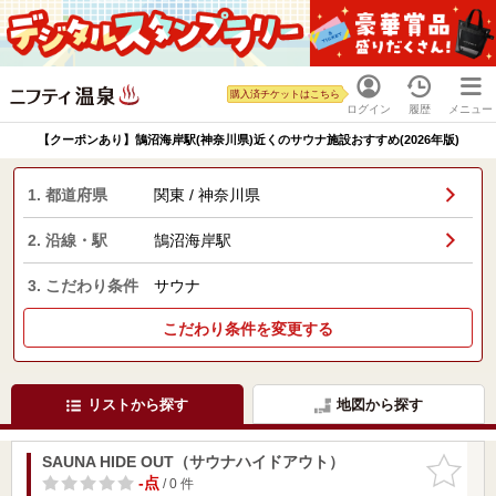
購入済チケットはこちら
ログイン
履歴
メニュー
【クーポンあり】鵠沼海岸駅(神奈川県)近くのサウナ施設おすすめ(2026年版)
1. 都道府県
関東 / 神奈川県
2. 沿線・駅
鵠沼海岸駅
3. こだわり条件
サウナ
こだわり条件を変更する
リストから探す
地図から探す
SAUNA HIDE OUT（サウナハイドアウト）
お気に入
りに追加
-点
/ 0 件