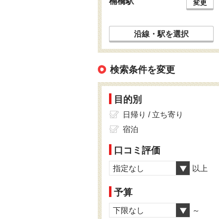
楠橋駅
変更
沿線・駅を選択
検索条件を変更
目的別
日帰り / 立ち寄り
宿泊
口コミ評価
指定なし
以上
予算
下限なし
～