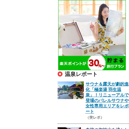
温泉レポート
サウナ＆露天が劇的進
化「極楽湯 羽生温
泉」！リニューアルで
登場のバレルサウナや
女性専用エリアをレポ
ート
（突レポ）