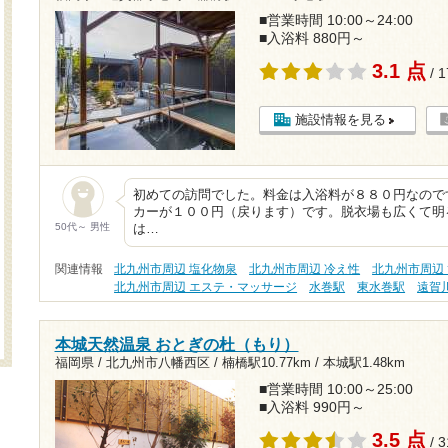
■営業時間 10:00～24:00
■入浴料 880円～
3.1 点
/ 
施設情報を見る
初めての訪問でした。料金は入浴料が８８０円なので
カーが１００円（戻ります）です。脱衣場も広くて明
50代～ 男性
は…
関連情報
北九州市周辺 塩化物泉
北九州市周辺 冷え性
北九州市周辺
北九州市周辺 エステ・マッサージ
水巻駅
東水巻駅
遠賀
本城天然温泉 おとぎの杜（もり）
福岡県 / 北九州市八幡西区 /
楠橋駅10.77km
/
本城駅1.48km
■営業時間 10:00～25:00
■入浴料 990円～
3.5 点
/ 