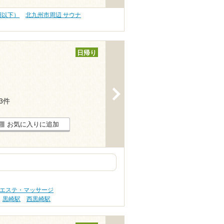
円以下）
北九州市周辺 サウナ
日帰り
>
13件
お気に入りに追加
 エステ・マッサージ
黒崎駅
西黒崎駅