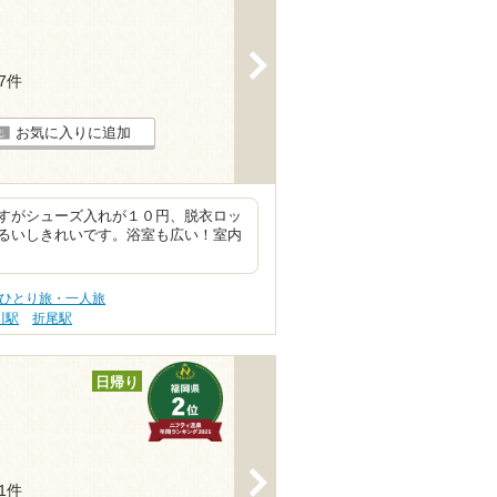
>
17件
お気に入りに追加
すがシューズ入れが１０円、脱衣ロッ
るいしきれいです。浴室も広い！室内
 ひとり旅・一人旅
川駅
折尾駅
日帰り
>
31件