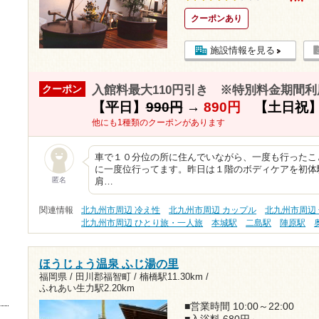
クーポンあり
施設情報を見る
入館料最大110円引き ※特別料金期間利
クーポン
【平日】
990円
→
890円
【土日祝
他にも1種類のクーポンがあります
車で１０分位の所に住んでいながら、一度も行ったこ
に一度位行ってます。昨日は１階のボディケアを初体
匿名
肩…
関連情報
北九州市周辺 冷え性
北九州市周辺 カップル
北九州市周辺 
北九州市周辺 ひとり旅・一人旅
本城駅
二島駅
陣原駅
ほうじょう温泉 ふじ湯の里
福岡県 / 田川郡福智町 /
楠橋駅11.30km
/
ふれあい生力駅2.20km
■営業時間 10:00～22:00