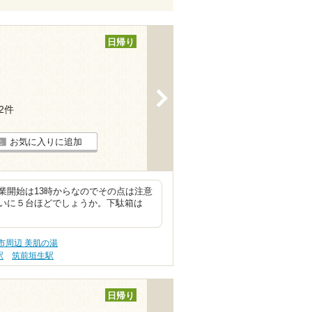
日帰り
>
12件
お気に入りに追加
業開始は13時からなのでその点は注意
いに５台ほどでしょうか。下駄箱は
市周辺 美肌の湯
駅
筑前垣生駅
日帰り