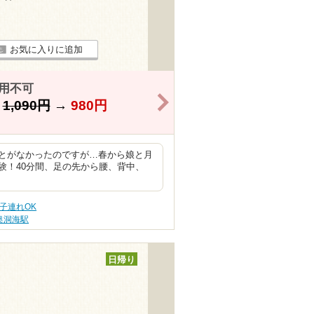
お気に入りに追加
用不可
>
】
1,090円
→
980円
とがなかったのですが…春から娘と月
験！40分間、足の先から腰、背中、
子連れOK
奥洞海駅
日帰り