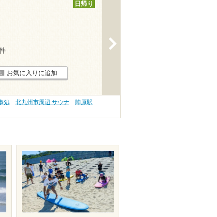
日帰り
>
1件
お気に入りに追加
事処
北九州市周辺 サウナ
陣原駅