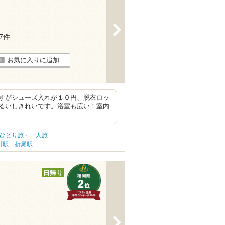
>
17件
お気に入りに追加
すがシューズ入れが１０円、脱衣ロッ
るいしきれいです。浴室も広い！室内
 ひとり旅・一人旅
川駅
折尾駅
日帰り
>