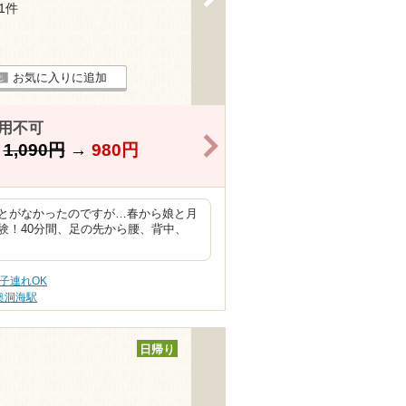
31件
お気に入りに追加
用不可
>
】
1,090円
→
980円
とがなかったのですが…春から娘と月
験！40分間、足の先から腰、背中、
子連れOK
奥洞海駅
日帰り