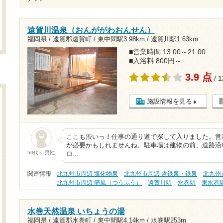
遠賀川温泉（おんががわおんせん）
福岡県 / 遠賀郡遠賀町 /
東中間駅3.98km
/
遠賀川駅1.63km
■営業時間 13:00～21:00
■入浴料 800円～
3.9 点
/ 
施設情報を見る
ここも渋いっ！仕事の通り道で探して入りました。営
が必要かもしれませんね。駐車場は建物の前、道路沿
50代～ 男性
ロ…
関連情報
北九州市周辺 塩化物泉
北九州市周辺 含鉄泉・鉄泉
北九州
北九州市周辺 痛風（つうふう）
遠賀川駅
水巻駅
東水巻
水巻天然温泉 いちょうの湯
福岡県 / 遠賀郡水巻町 /
東中間駅4.14km
/
水巻駅253m