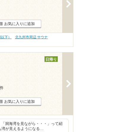
>
お気に入りに追加
円以下）
北九州市周辺 サウナ
日帰り
>
7件
お気に入りに追加
。 「洞海湾を見ながら・・・」って紹
も湾が見えるようになる…