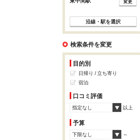
東中間駅
変更
沿線・駅を選択
検索条件を変更
目的別
日帰り / 立ち寄り
宿泊
口コミ評価
指定なし
以上
予算
下限なし
～