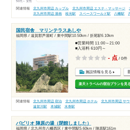
50代～ 女性
関連情報
北九州市周辺 カップル
北九州市周辺 エステ・マッサージ
北九州市周辺 漫画
枝光駅
スペースワールド駅
八幡駅
国民宿舎 マリンテラスあしや
福岡県 / 遠賀郡芦屋町 /
東中間駅10.50km
/
折尾駅6.10km
■営業時間 11:00～21:00
■入浴料 610円～
- 点
/ 0件
施設情報を見る
楽天トラベルの宿泊プランを見
関連情報
北九州市周辺 宿泊
北九州市周辺 ホテル
北九州市周辺 サウ
遠賀川駅
本城駅
水巻駅
パビリオ 陣原の湯（閉館しました）
福岡県 / 北九州市八幡西区 /
東中間駅5.60km
/
陣原駅161m