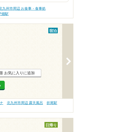
北九州市周辺 お食事・食事処
戸畑駅
宿泊
>
お気に入りに追加
る
ナ
北九州市周辺 露天風呂
折尾駅
日帰り