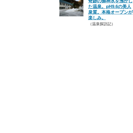
奇跡の御神水を沸かし
た温泉。pH9.6の美人
泉質。本格オープンが
楽しみ。
（温泉探訪記）