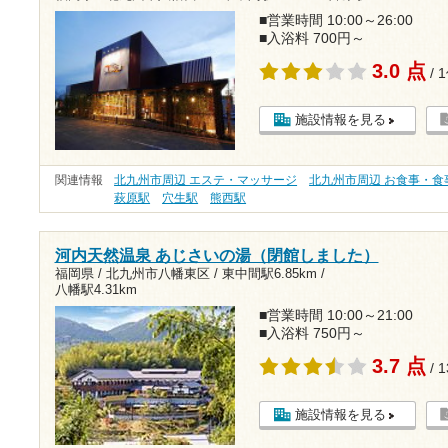
■営業時間 10:00～26:00
■入浴料 700円～
3.0 点
/ 
施設情報を見る
関連情報
北九州市周辺 エステ・マッサージ
北九州市周辺 お食事・食
萩原駅
穴生駅
熊西駅
河内天然温泉 あじさいの湯（閉館しました）
福岡県 / 北九州市八幡東区 /
東中間駅6.85km
/
八幡駅4.31km
■営業時間 10:00～21:00
■入浴料 750円～
3.7 点
/ 
施設情報を見る