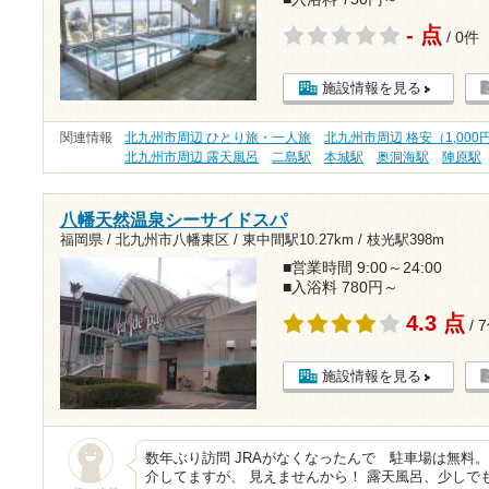
- 点
/ 0件
施設情報を見る
関連情報
北九州市周辺 ひとり旅・一人旅
北九州市周辺 格安（1,000
北九州市周辺 露天風呂
二島駅
本城駅
奥洞海駅
陣原駅
八幡天然温泉シーサイドスパ
福岡県 / 北九州市八幡東区 /
東中間駅10.27km
/
枝光駅398m
■営業時間 9:00～24:00
■入浴料 780円～
4.3 点
/ 
施設情報を見る
数年ぶり訪問 JRAがなくなったんで 駐車場は無料
介してますが、 見えませんから！ 露天風呂、少しで