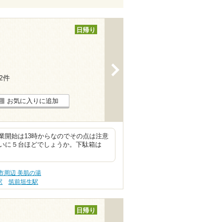
日帰り
>
12件
お気に入りに追加
業開始は13時からなのでその点は注意
いに５台ほどでしょうか。下駄箱は
市周辺 美肌の湯
駅
筑前垣生駅
日帰り