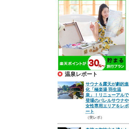
温泉レポート
サウナ＆露天が劇的進
化「極楽湯 羽生温
泉」！リニューアルで
登場のバレルサウナや
女性専用エリアをレポ
ート
（突レポ）