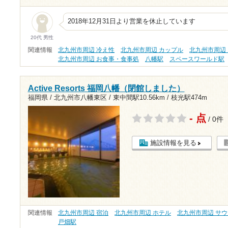
2018年12月31日より営業を休止しています
20代 男性
関連情報
北九州市周辺 冷え性
北九州市周辺 カップル
北九州市周辺
北九州市周辺 お食事・食事処
八幡駅
スペースワールド駅
Active Resorts 福岡八幡（閉館しました）
福岡県 / 北九州市八幡東区 /
東中間駅10.56km
/
枝光駅474m
- 点
/ 0件
施設情報を見る
関連情報
北九州市周辺 宿泊
北九州市周辺 ホテル
北九州市周辺 サウ
戸畑駅