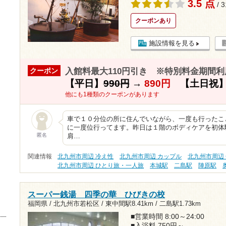
3.5 点
/ 
クーポンあり
施設情報を見る
入館料最大110円引き ※特別料金期間利
クーポン
【平日】
990円
→
890円
【土日祝
他にも1種類のクーポンがあります
車で１０分位の所に住んでいながら、一度も行ったこ
に一度位行ってます。昨日は１階のボディケアを初体
匿名
肩…
関連情報
北九州市周辺 冷え性
北九州市周辺 カップル
北九州市周辺 
北九州市周辺 ひとり旅・一人旅
本城駅
二島駅
陣原駅
スーパー銭湯 四季の華 ひびきの校
福岡県 / 北九州市若松区 /
東中間駅8.41km
/
二島駅1.73km
■営業時間 8:00～24:00
■入浴料 750円～