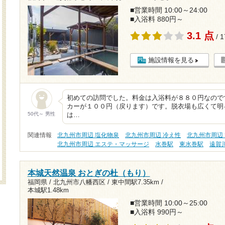
■営業時間 10:00～24:00
■入浴料 880円～
3.1 点
/ 
施設情報を見る
初めての訪問でした。料金は入浴料が８８０円なので
カーが１００円（戻ります）です。脱衣場も広くて明
50代～ 男性
は…
関連情報
北九州市周辺 塩化物泉
北九州市周辺 冷え性
北九州市周辺
北九州市周辺 エステ・マッサージ
水巻駅
東水巻駅
遠賀
本城天然温泉 おとぎの杜（もり）
福岡県 / 北九州市八幡西区 /
東中間駅7.35km
/
本城駅1.48km
■営業時間 10:00～25:00
■入浴料 990円～