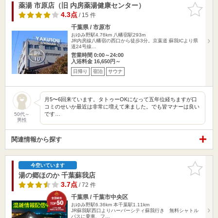
薬湯 市原店（旧 内房薬湯健康センター）
お気に入
りに追加
4.3点
/ 15 件
千葉県 / 市原市
おゆみ野駅4.76km
八幡宿駅293m
JR内房線八幡宿の西口から徒歩3分。京葉道 蘇我ICより県
道24号線…
営業時間 0:00～24:00
入浴料金 16,650円～
日帰り
宿泊
サウナ
月5〜6回来ています。タトゥーOKになって五年位経ちますが口
コミのせいか最近は非常に増えて来ました。でも皆マナーは良い
です…
50代～
男性
関連情報から探す
お気に入
今空いています
りに追加
湯の郷ほのか 千葉蘇我店
3.7点
/ 72 件
千葉県 / 千葉市中央区
おゆみ野駅6.36km
本千葉駅1.11km
JR蘇我駅西口よりハーバーシティ蘇我行き 無料シャトル
バスに乗車、フ…