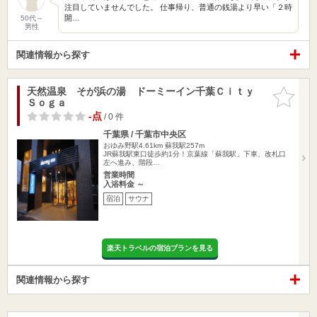
注目していませんでした。 仕事帰り、普通の銭湯より早い「２時
開…
50代～
男性
関連情報から探す
天然温泉 そが浜の湯 ドーミーイン千葉Ｃｉｔｙ
お気に入
Ｓｏｇａ
りに追加
-点
/ 0 件
千葉県 / 千葉市中央区
おゆみ野駅4.61km
蘇我駅257m
JR蘇我駅東口徒歩約1分！京葉線「蘇我駅」下車、改札口
左へ進み、階段…
営業時間
入浴料金 ～
宿泊
サウナ
楽天トラベルの宿泊プランを見る
関連情報から探す