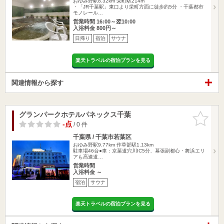
おゆみ野駅8.32km
栄町駅214m
・「JR千葉駅」東口より栄町方面に徒歩約5分 ・千葉都市
モノレール…
営業時間 16:00～翌10:00
入浴料金 800円～
日帰り
宿泊
サウナ
楽天トラベルの宿泊プランを見る
関連情報から探す
グランパークホテルパネックス千葉
お気に入
りに追加
-点
/ 0 件
千葉県 / 千葉市若葉区
おゆみ野駅9.77km
作草部駅1.13km
駐車場46台●車：京葉道穴川IC5分、幕張副都心・舞浜エリ
アも高速道…
営業時間
入浴料金 ～
宿泊
サウナ
楽天トラベルの宿泊プランを見る