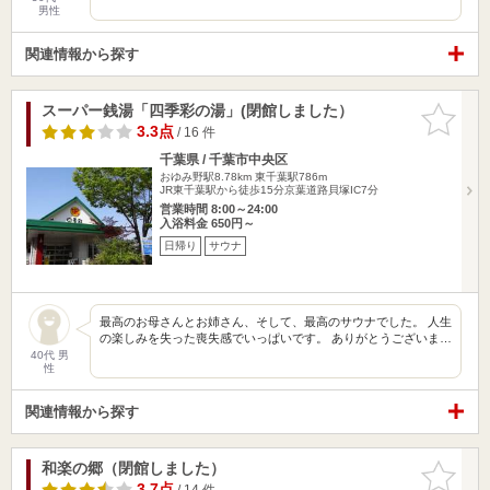
男性
関連情報から探す
スーパー銭湯「四季彩の湯」(閉館しました）
お気に入
りに追加
3.3点
/ 16 件
千葉県 / 千葉市中央区
おゆみ野駅8.78km
東千葉駅786m
JR東千葉駅から徒歩15分京葉道路貝塚IC7分
営業時間 8:00～24:00
入浴料金 650円～
日帰り
サウナ
最高のお母さんとお姉さん、そして、最高のサウナでした。 人生
の楽しみを失った喪失感でいっぱいです。 ありがとうございま…
40代 男
性
関連情報から探す
和楽の郷（閉館しました）
お気に入
りに追加
3.7点
/ 14 件