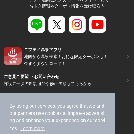
ニフティ温泉公式アカウントをフォローして
おトク情報やクーポン情報を受け取ろう
ニフティ温泉アプリ
地図から温泉検索！お得な限定クーポンも！
今すぐダウンロード！
ご意見ご要望 ・お問い合わせ
施設データの新規追加や修正依頼もこちらから
スマートフォン
/
PC
加盟店募集（資料請求）
広告出稿のご案内
By using our services, you agree that we and
our
partners
use cookies to improve advertisi
利用規約
ライフスタイルMEMBERS+規約
ng and enhance your experience on our servi
特定商取引法に基づく表記
ヘルプ
採用情報
ces.
Learn more
運営会社
個人情報保護ポリシー