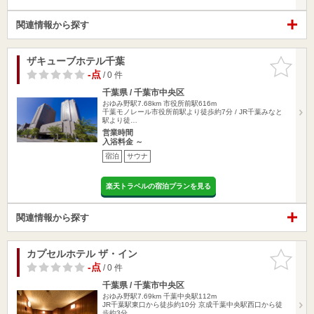
関連情報から探す
ザキューブホテル千葉
お気に入
りに追加
-点
/ 0 件
千葉県 / 千葉市中央区
おゆみ野駅7.68km
市役所前駅616m
千葉モノレール市役所前駅より徒歩約7分 / JR千葉みなと
駅より徒…
営業時間
入浴料金 ～
宿泊
サウナ
楽天トラベルの宿泊プランを見る
関連情報から探す
カプセルホテル ザ・イン
お気に入
りに追加
-点
/ 0 件
千葉県 / 千葉市中央区
おゆみ野駅7.69km
千葉中央駅112m
JR千葉駅東口から徒歩約10分 京成千葉中央駅西口から徒
歩約3分