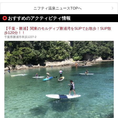
きたくなること間違いなし！
県で生まれ、千葉県で育ち、つい最近まで千葉在住だった私
がお勧めする、一度は入るべき千葉の温泉・スパ34選をま
ニフティ温泉ニュースTOPへ
とめました。
おすすめのアクティビティ情報
【千葉・勝浦】関東のモルディブ勝浦湾をSUPでお散歩！SUP散
歩120分！！
千葉県勝浦市串浜1227-2