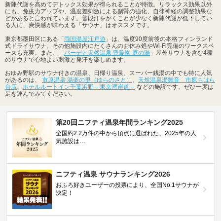
新陳代謝を高めてデトックス効果が得られることが特徴。リラックス効果以外
にも、免疫力アップや、温度差刺激による副腎の強化、自律神経の調整効果な
どがあると言われています。普段汗をかくことが少なく新陳代謝が低下してい
る人に、爽快感が味わえる「サウナ」はオススメです。
東京都墨田区にある「
両国湯屋江戸遊
」は、温度90度前後の本格フィンランド
式ドライサウナ。その他施設内にたくさんのお休み処やWi-Fi完備のワークスペ
ースも充実。また、「
バーデと天然温泉 豊島園 庭の湯
」屋外サウナを含む4種
のサウナで心地よい刺激と発汗を楽しめます。
おゆみ野駅のサウナ付きの温泉、日帰り温泉、スーパー銭湯の中でも特に人気
があるのは、
市原温泉 湯楽の里（ゆらのさと）
、
天然温泉湯舞音 市原ちはら
台店
、
ホテルルートイン千葉浜野－東京湾岸道－
などの施設です。ぜひ一度は
足を運んでみてください。
第20回ニフティ温泉年間ランキング2025
全国約2.2万件の中から頂点に選ばれた、2025年の人
気施設は…
ニフティ温泉 サウナランキング2026
おふろ好きユーザーの投票により、全国No.1サウナが
決定！