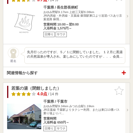
千葉県 / 長生郡長柄町
おゆみ野駅9.17km
上総三又駅6.08km
JR内房線・外房線・京葉線 蘇我駅東口より送迎バスあり京
葉道路 蘇我…
営業時間 10:00～翌8:00
入浴料金 1,575円～
日帰り
サウナ
先月行ったのですが、５／１に閉館していました。 １２月に黒湯
の天然温泉が導入され、楽しみにしていたのですが．．． 会員…
匿名
関連情報から探す
若葉の湯（閉館しました）
お気に入
りに追加
4.0点
/ 14 件
千葉県 / 千葉市
おゆみ野駅9.34km
みつわ台駅1.19km
JR京葉線 千葉駅よりタクシー利用、または東口13番バス
乗り場よりバ…
営業時間
入浴料金 650円～
日帰り
サウナ