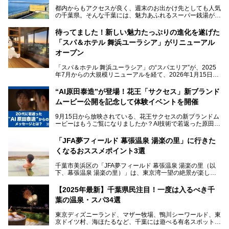
都内からもアクセスが良く、週末のお出かけ先としても人気
の千葉県。そんな千葉には、魅力あふれるスーパー銭湯がた
くさんあります。
待ってました！新しい魅力たっぷりの進化を遂げた
「サウナでしっかりととのいたい」「海が見える絶景で非日
「スパ＆ホテル 舞浜ユーラシア」がリニューアル
常を味わいたい」「子連れでも気兼ねなく1日過ごした
い」。
オープン
そんな多様なニーズに応える施設が揃っているため、その日
「スパ＆ホテル 舞浜ユーラシア」の“スパエリア”が、2025
の目的に合った施設がきっと見つかるはずです。
年7月からの大規模リニューアルを経て、2026年1月15日
（木）に再オープン！
さらに最近では、24時間営業で深夜まで滞在できる施設
“AI原田泰造”が登場！花王「サクセス」新ブランド
や、テレワーク・コワーキングスペースを備えた仕事もでき
新設エリアや生まれ変わった浴場・サウナの魅力を、人気キ
るスパも増えており、ただの入浴施設にとどまらない進化を
ムービー公開を記念して体験イベントを開催
ャラクター「ユーラシわん」と一緒にご紹介します。必見の
遂げています。
マル秘情報がたっぷり。ぜひチェックしてみてください！
9月15日から放映されている、花王サクセスの新ブランドム
───
本記事では、人気スーパー銭湯から絶景施設、コワーキング
ービーはもうご覧になりましたか？AI技術で若返った原田泰
提供元：SPA＆HOTEL舞浜ユーラシア【PR】
スペースや休憩スペースが充実した施設、子連れファミリー
造さんが登場して、“前を向くチカラに”というメッセージを
この記事はSPA＆HOTEL舞浜ユーラシアのPRレポート記事
向けの施設など、目的に合わせたおすすめの施設を紹介しま
伝えるムービーです。公開を記念して、スパメッツァおおた
です。
「JFA夢フィールド 幕張温泉 湯楽の里」に行きた
す。
か竜泉寺の湯にて体験イベントを開催。花王サクセスの製品
くなるおススメポイント3選
が無料で試せるチャンスです！
千葉県でスーパー銭湯選びに困った際は、ぜひ参考にしてく
───
ださい。
千葉市美浜区の「JFA夢フィールド 幕張温泉 湯楽の里（以
提供元：花王株式会社【PR】
下、幕張温泉 湯楽の里）」は、東京湾一望の絶景が楽しめ
この記事は花王株式会社商品のPRレポート記事です。
る日帰り温泉です。
設備も天然温泉の露天風呂、サウナ、岩盤浴のほか、高濃度
【2025年最新】千葉県民注目！一度は入るべき千
炭酸泉、海の見えるお休み処や食事処、展望抜群の屋上ま
葉の温泉・スパ34選
で、年代を問わずたっぷり楽しめます。
東京ディズニーランド、マザー牧場、鴨川シーワールド、東
今回は人気のこの施設の中でも、特におススメしたい3つの
京ドイツ村、海ほたるなど、千葉には遊べる有名スポットが
ポイントについて厳選してお届けします。読めばきっと、行
たくさん。そんな千葉県は温泉・スパもすごいんです！千葉