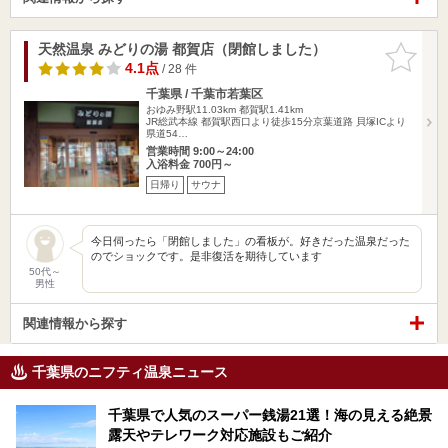
天然温泉 みどりの湯 都賀店（閉館しました）
お気に入
りに追加
4.1点
/ 28 件
千葉県 / 千葉市若葉区
おゆみ野駅11.03km
都賀駅1.41km
JR総武本線 都賀駅西口より徒歩15分京葉道路 貝塚ICより
県道54…
営業時間 9:00～24:00
入浴料金 700円～
日帰り
サウナ
今日伺ったら「閉館しました」の看板が。好きだった温泉だった
のでショックです。是非復活を期待しています
50代～
男性
関連情報から探す
千葉県のニフティ温泉ニュース
千葉県で人気のスーパー銭湯21選！海の見える絶景
露天やテレワーク対応施設もご紹介