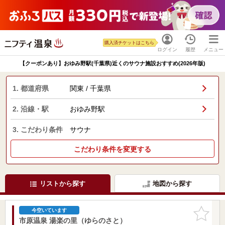
購入済チケットはこちら
ログイン
履歴
メニュー
【クーポンあり】おゆみ野駅(千葉県)近くのサウナ施設おすすめ(2026年版)
1. 都道府県
関東 / 千葉県
2. 沿線・駅
おゆみ野駅
3. こだわり条件
サウナ
こだわり条件を変更する
リストから探す
地図から探す
お気に入
今空いています
りに追加
市原温泉 湯楽の里（ゆらのさと）