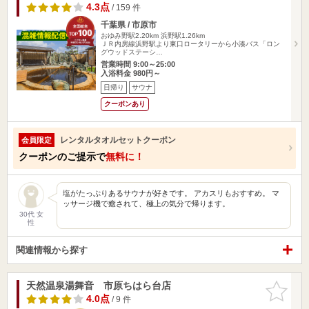
4.3点
/ 159 件
千葉県 / 市原市
おゆみ野駅2.20km
浜野駅1.26km
ＪＲ内房線浜野駅より東口ロータリーから小湊バス「ロン
グウッドステーシ…
営業時間 9:00～25:00
入浴料金 980円～
日帰り
サウナ
クーポンあり
レンタルタオルセットクーポン
会員限定
クーポンのご提示で
無料に！
塩がたっぷりあるサウナが好きです。 アカスリもおすすめ。 マ
ッサージ機で癒されて、極上の気分で帰ります。
30代 女
性
関連情報から探す
天然温泉湯舞音 市原ちはら台店
お気に入
りに追加
4.0点
/ 9 件