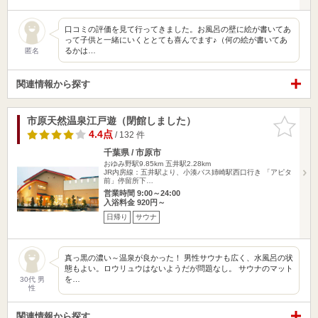
口コミの評価を見て行ってきました。お風呂の壁に絵が書いてあ
って子供と一緒にいくととても喜んでます♪（何の絵が書いてあ
るかは…
匿名
関連情報から探す
市原天然温泉江戸遊（閉館しました）
お気に入
りに追加
4.4点
/ 132 件
千葉県 / 市原市
おゆみ野駅9.85km
五井駅2.28km
JR内房線：五井駅より、小湊バス姉崎駅西口行き 「アピタ
前」停留所下…
営業時間 9:00～24:00
入浴料金 920円～
日帰り
サウナ
真っ黒の濃い～温泉が良かった！ 男性サウナも広く、水風呂の状
態もよい。ロウリュウはないようだが問題なし。 サウナのマット
を…
30代 男
性
関連情報から探す