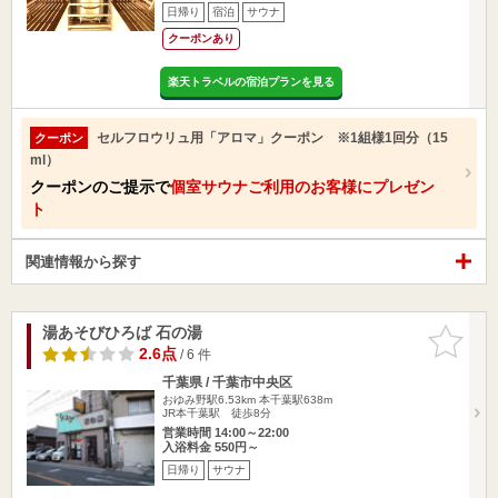
日帰り
宿泊
サウナ
クーポンあり
楽天トラベルの宿泊プランを見る
セルフロウリュ用「アロマ」クーポン ※1組様1回分（15
クーポン
ml）
クーポンのご提示で
個室サウナご利用のお客様にプレゼン
ト
関連情報から探す
湯あそびひろば 石の湯
お気に入
りに追加
2.6点
/ 6 件
千葉県 / 千葉市中央区
おゆみ野駅6.53km
本千葉駅638m
JR本千葉駅 徒歩8分
営業時間 14:00～22:00
入浴料金 550円～
日帰り
サウナ