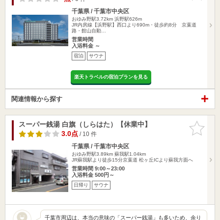
千葉県 / 千葉市中央区
おゆみ野駅3.72km
浜野駅626m
JR内房線【浜野駅】西口より690m・徒歩約8分 京葉道
路・館山自動…
営業時間
入浴料金 ～
宿泊
サウナ
楽天トラベルの宿泊プランを見る
関連情報から探す
スーパー銭湯 白旗（しらはた）【休業中】
お気に入
りに追加
3.0点
/ 10 件
千葉県 / 千葉市中央区
おゆみ野駅3.89km
蘇我駅1.04km
JR蘇我駅より徒歩15分京葉道 松ヶ丘ICより蘇我方面へ
営業時間 9:00～23:00
入浴料金 500円～
日帰り
サウナ
千葉市周辺は、本当の意味の「スーパー銭湯」も多いため、余り