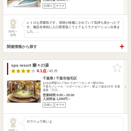
日帰り
サウナ
レトロな雰囲気です。清掃が綺麗にされていて気持ち良かったで
す。施設全体的に人口密度低くてとてもリラクゼーション出来ま
した。…
50代～
女性
関連情報から探す
spa resort 蘭々の湯
お気に入
りに追加
4.1点
/ 45 件
千葉県 / 千葉市稲毛区
おゆみ野駅11.77km
スポーツセンター駅478m
千葉モノレール「スポーツセンター」駅より徒歩10分 京葉
道路「穴川…
営業時間 9:00～25:00
入浴料金 1,000円～
日帰り
サウナ
ロウリュウ良いよ
50代～