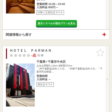
営業時間 15:00～23:00
入浴料金 800円～
日帰り
宿泊
サウナ
楽天トラベルの宿泊プランを見る
関連情報から探す
ＨＯＴＥＬ ＰＡＲＭＡＮ
お気に入
りに追加
-点
/ 0 件
千葉県 / 千葉市中央区
おゆみ野駅8.14km
栄町駅251m
「JR千葉駅徒歩約１０分」「JR東千葉駅徒歩約５分」「千
葉市民会館徒…
営業時間
入浴料金 ～
宿泊
サウナ