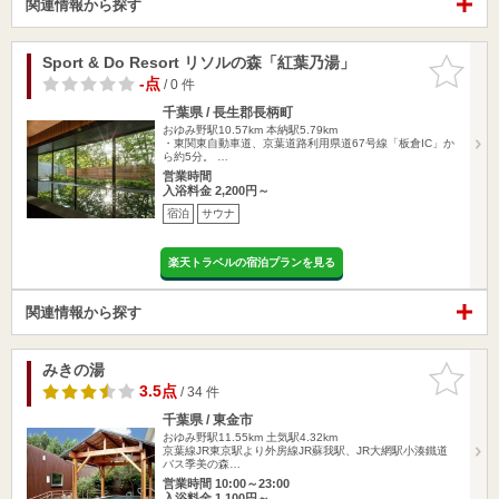
関連情報から探す
Sport & Do Resort リソルの森「紅葉乃湯」
お気に入
りに追加
-点
/ 0 件
千葉県 / 長生郡長柄町
おゆみ野駅10.57km
本納駅5.79km
・東関東自動車道、京葉道路利用県道67号線「板倉IC」か
ら約5分。 …
営業時間
入浴料金 2,200円～
宿泊
サウナ
楽天トラベルの宿泊プランを見る
関連情報から探す
みきの湯
お気に入
りに追加
3.5点
/ 34 件
千葉県 / 東金市
おゆみ野駅11.55km
土気駅4.32km
京葉線JR東京駅より外房線JR蘇我駅、JR大網駅小湊鐵道
バス季美の森…
営業時間 10:00～23:00
入浴料金 1,100円～