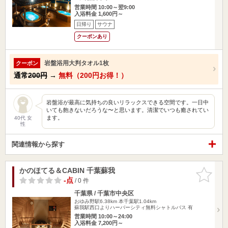
営業時間 10:00～翌9:00
入浴料金 1,600円～
日帰り
サウナ
クーポンあり
岩盤浴用大判タオル1枚
クーポン
通常
200円
→
無料（200円お得！）
岩盤浴が最高に気持ちの良いリラックスできる空間です。一日中
いても飽きないだろうな〜と思います。清潔でいつも癒されてい
ます。
40代 女
性
関連情報から探す
かのほてる＆CABIN 千葉蘇我
お気に入
りに追加
-点
/ 0 件
千葉県 / 千葉市中央区
おゆみ野駅6.38km
本千葉駅1.04km
蘇我駅西口よりハーバーシティ無料シャトルバス 有
営業時間 10:00～24:00
入浴料金 7,200円～