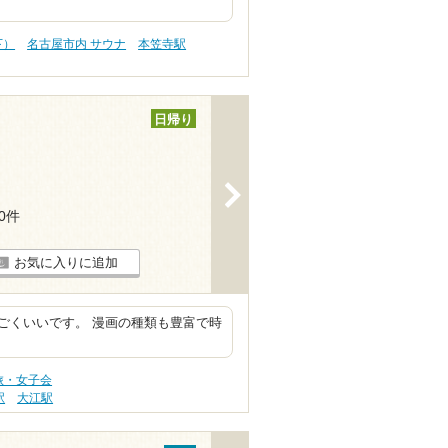
下）
名古屋市内 サウナ
本笠寺駅
日帰り
>
30件
お気に入りに追加
ごくいいです。 漫画の種類も豊富で時
旅・女子会
駅
大江駅