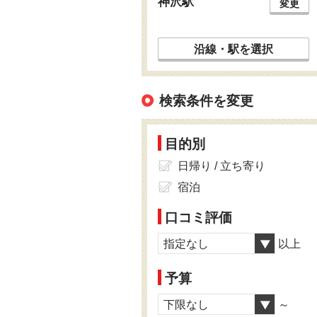
神沢駅
変更
沿線・駅を選択
検索条件を変更
目的別
日帰り / 立ち寄り
宿泊
口コミ評価
指定なし
以上
予算
下限なし
～