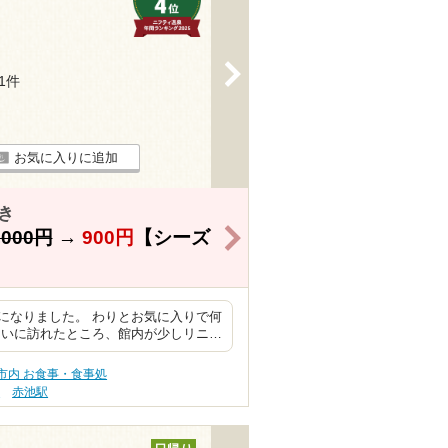
>
51件
お気に入りに追加
き
>
,000円
→
900円
【シーズ
になりました。 わりとお気に入りで何
らいに訪れたところ、館内が少しリニ…
市内 お食事・食事処
駅
赤池駅