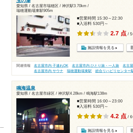
玉の湯
愛知県 / 名古屋市瑞穂区 /
神沢駅3.70km
/
瑞穂運動場東駅905m
■営業時間 15:30～22:30
■入浴料 530円～
2.7 点
/ 
施設情報を見る
関連情報
名古屋市内 子連れOK
名古屋市内 ひとり旅・一人旅
名古屋
名古屋市内 サウナ
瑞穂運動場東駅
総合リハビリセンター
鳴海温泉
愛知県 / 名古屋市緑区 /
神沢駅4.28km
/
鳴海駅138m
■営業時間 16:00～23:00
■入浴料 530円～
4.2 点
/ 
施設情報を見る