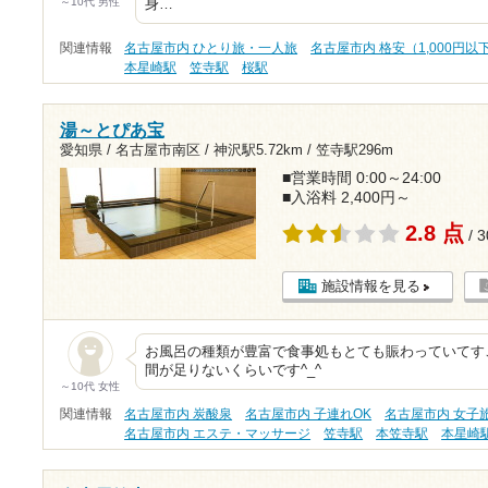
～10代 男性
身…
関連情報
名古屋市内 ひとり旅・一人旅
名古屋市内 格安（1,000円以
本星崎駅
笠寺駅
桜駅
湯～とぴあ宝
愛知県 / 名古屋市南区 /
神沢駅5.72km
/
笠寺駅296m
■営業時間 0:00～24:00
■入浴料 2,400円～
2.8 点
/ 
施設情報を見る
お風呂の種類が豊富で食事処もとても賑わっていてす
間が足りないくらいです^_^
～10代 女性
関連情報
名古屋市内 炭酸泉
名古屋市内 子連れOK
名古屋市内 女子
名古屋市内 エステ・マッサージ
笠寺駅
本笠寺駅
本星崎