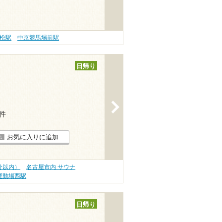
松駅
中京競馬場前駅
日帰り
>
3件
お気に入りに追加
分以内）
名古屋市内 サウナ
運動場西駅
日帰り