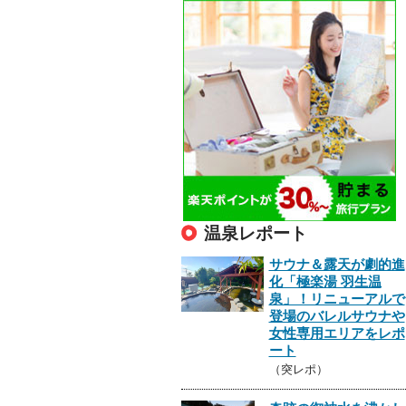
温泉レポート
サウナ＆露天が劇的進
化「極楽湯 羽生温
泉」！リニューアルで
登場のバレルサウナや
女性専用エリアをレポ
ート
（突レポ）