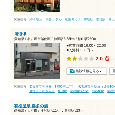
関連情報
尾張 宿泊
尾張 ホテル
尾張 サウナ
豊明駅
前後駅
富士
川澄湯
愛知県 / 名古屋市瑞穂区 /
神沢駅6.58km
/
桜山駅260m
■営業時間 16:00～22:00
■入浴料 550円～
2.0 点
/ 
施設情報を見る
関連情報
名古屋市内 格安（1,000円以下）
名古屋市内 駅近（徒歩10
名古屋市内 水風呂
桜山駅
瑞穂区役所駅
御器所駅
瑞穂
有松温泉 喜多の湯
愛知県 / 大府市 /
神沢駅7.11km
/
共和駅823m