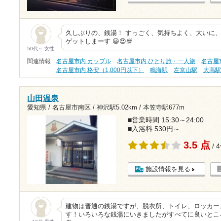
久しぶりの、銭湯！ すっごく、気持ちよく、大いに、
ゲットしまーす 😃😍💯
50代～ 女性
関連情報
名古屋市内 カップル
名古屋市内 ひとり旅・一人旅
名古屋
名古屋市内 格安（1,000円以下）
鳴海駅
左京山駅
大高
山田温泉
愛知県 / 名古屋市南区 /
神沢駅5.02km
/
本笠寺駅677m
■営業時間 15:30～24:00
■入浴料 530円～
3.5 点
/ 
施設情報を見る
建物は普通の銭湯ですが、脱衣所、トイレ、ロッカー
す！いろいろな銭湯にいきましたがすべてに良いとこ