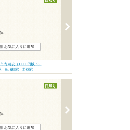
日帰り
>
5件
お気に入りに追加
市内 格安（1,000円以下）
駅
新瑞橋駅
野並駅
日帰り
>
6件
お気に入りに追加