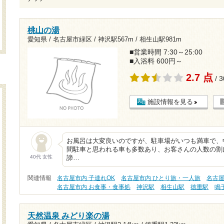
桃山の湯
愛知県 / 名古屋市緑区 /
神沢駅567m
/
相生山駅981m
■営業時間 7:30～25:00
■入浴料 600円～
2.7 点
/ 
施設情報を見る
お風呂は大変良いのですが、駐車場がいつも満車で、
間駐車と思われる車も多数あり、お客さんの人数の割
40代 女性
諦…
関連情報
名古屋市内 子連れOK
名古屋市内 ひとり旅・一人旅
名古屋
名古屋市内 お食事・食事処
神沢駅
相生山駅
徳重駅
鳴
天然温泉 みどり楽の湯