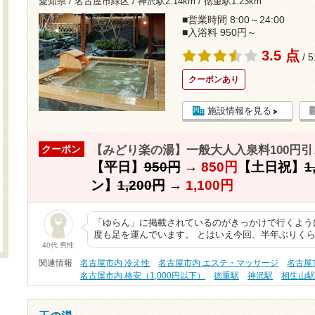
愛知県 / 名古屋市緑区 /
神沢駅2.14km
/
徳重駅1.23km
■営業時間 8:00～24:00
■入浴料 950円～
3.5 点
/ 
クーポンあり
施設情報を見る
【みどり楽の湯】一般大人入泉料100円引
クーポン
【平日】
950円
→
850円
【土日祝】
1
ン】
1,200円
→
1,100円
「ゆらん」に掲載されているのがきっかけで行くよう
度も足を運んでいます。 とはいえ今回、半年ぶりく
40代 男性
関連情報
名古屋市内 冷え性
名古屋市内 エステ・マッサージ
名古屋
名古屋市内 格安（1,000円以下）
徳重駅
神沢駅
相生山