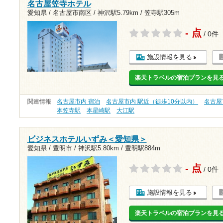
名古屋笠寺ホテル
愛知県 / 名古屋市南区 /
神沢駅5.79km
/
笠寺駅305m
- 点
/ 0件
施設情報を見る
楽天トラベルの宿泊プランを見
関連情報
名古屋市内 宿泊
名古屋市内 駅近（徒歩10分以内）
名古屋
本笠寺駅
本星崎駅
大江駅
ビジネスホテルいずみ＜愛知県＞
愛知県 / 豊明市 /
神沢駅5.80km
/
豊明駅884m
- 点
/ 0件
施設情報を見る
楽天トラベルの宿泊プランを見