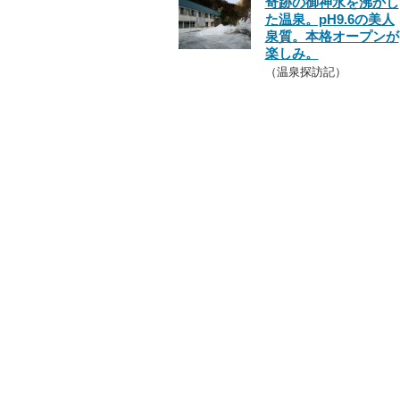
奇跡の御神水を沸かし
た温泉。pH9.6の美人
泉質。本格オープンが
楽しみ。
（温泉探訪記）