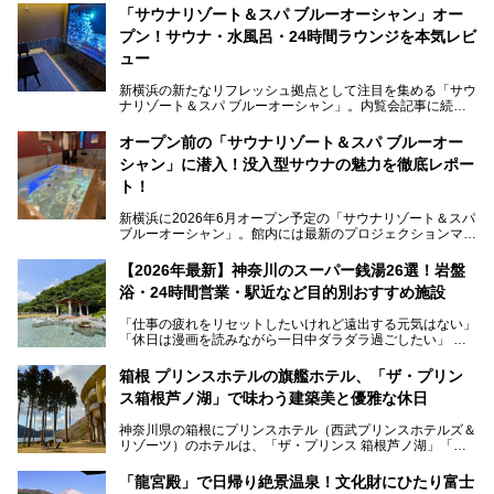
「サウナリゾート＆スパ ブルーオーシャン」オー
プン！サウナ・水風呂・24時間ラウンジを本気レビ
ュー
新横浜の新たなリフレッシュ拠点として注目を集める「サウ
ナリゾート＆スパ ブルーオーシャン」。内覧会記事に続
き、今回は実際に体験してみたリアルな様子をレポートしま
す。サウナや水風呂の気持ちよさはもちろん、リラックスス
オープン前の「サウナリゾート＆スパ ブルーオー
ペースの過ごしやすさまで徹底チェック。新横浜エリアで日
シャン」に潜入！没入型サウナの魅力を徹底レポー
常の疲れをリセットしたい人、ライブやスポーツ観戦遠征組
は必見です。
ト！
新横浜に2026年6月オープン予定の「サウナリゾート＆スパ
ブルーオーシャン」。館内には最新のプロジェクションマッ
ピングが多用され、まるで世界を旅しているかのような圧倒
的な“没入感（イマーシブ）”を体験できます。
【2026年最新】神奈川のスーパー銭湯26選！岩盤
浴・24時間営業・駅近など目的別おすすめ施設
「仕事の疲れをリセットしたいけれど遠出する元気はない」
今回は、そんな大注目の施設に一足先にお邪魔し、その全貌
「休日は漫画を読みながら一日中ダラダラ過ごしたい」
を見学させていただきました！
「子ども連れでも気兼ねなく、家事を忘れてリフレッシュし
たい」
サウナ室の中に咲き誇る桜、魚たちが泳ぐ水風呂、そしてバ
箱根 プリンスホテルの旗艦ホテル、「ザ・プリン
リのビーチを思わせる休憩スペース…。驚きの連続だった館
ス箱根芦ノ湖」で味わう建築美と優雅な休日
そんな「癒やされたい」という願いを叶えてくれるのが、神
内の様子をレポートします！
奈川県のスーパー銭湯。
神奈川県の箱根にプリンスホテル（西武プリンスホテルズ＆
神奈川県には、サウナや岩盤浴、一日中遊べるエンタメ施設
リゾーツ）のホテルは、「ザ・プリンス 箱根芦ノ湖」「芦
など、“非日常”を味わえるスーパー銭湯が数多く揃っていま
ノ湖畔 蛸川温泉 龍宮殿」「箱根湯の花プリンスホテル」
す。しかし、選択肢が多いからこそ「どの施設か迷ってしま
「箱根仙石原プリンスホテル」と4軒あり、今回ご紹介する
う」という人も多いはず。
「龍宮殿」で日帰り絶景温泉！文化財にひたり富士
「ザ・プリンス 箱根芦ノ湖」は、その中でもフラッグシッ