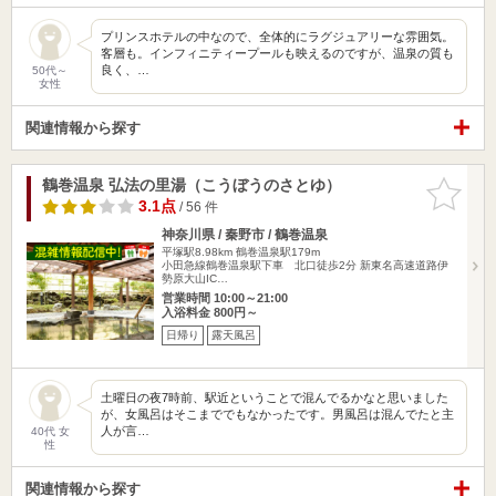
プリンスホテルの中なので、全体的にラグジュアリーな雰囲気。
客層も。インフィニティープールも映えるのですが、温泉の質も
良く、…
50代～
女性
関連情報から探す
鶴巻温泉 弘法の里湯（こうぼうのさとゆ）
お気に入
りに追加
3.1点
/ 56 件
神奈川県 / 秦野市 / 鶴巻温泉
平塚駅8.98km
鶴巻温泉駅179m
小田急線鶴巻温泉駅下車 北口徒歩2分 新東名高速道路伊
勢原大山IC…
営業時間 10:00～21:00
入浴料金 800円～
日帰り
露天風呂
土曜日の夜7時前、駅近ということで混んでるかなと思いました
が、女風呂はそこまででもなかったです。男風呂は混んでたと主
人が言…
40代 女
性
関連情報から探す