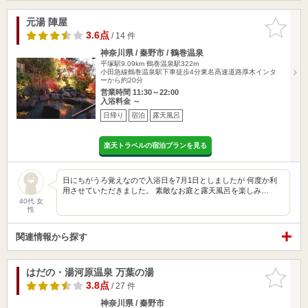
元湯 陣屋
お気に入
りに追加
3.6点
/ 14 件
神奈川県 / 秦野市 / 鶴巻温泉
平塚駅9.09km
鶴巻温泉駅322m
小田急線鶴巻温泉駅下車徒歩4分東名高速道路厚木インタ
ーから約20分
営業時間 11:30～22:00
入浴料金 ～
日帰り
宿泊
露天風呂
楽天トラベルの宿泊プランを見る
日にちがうろ覚えなので入浴日を7月1日としましたが 何度か利
用させていただきました。 素敵なお庭と露天風呂を楽しみ…
40代 女
性
関連情報から探す
はだの・湯河原温泉 万葉の湯
お気に入
りに追加
3.8点
/ 27 件
神奈川県 / 秦野市