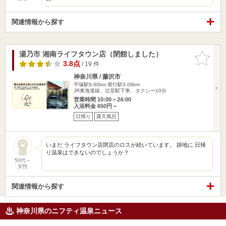
関連情報から探す
湯乃市 湘南ライフタウン店（閉館しました）
お気に入
りに追加
3.8点
/ 19 件
神奈川県 / 藤沢市
平塚駅9.60km
善行駅3.08km
JR東海道線、辻堂駅下車、タクシー10分
営業時間 10:00～24:00
入浴料金 650円～
日帰り
露天風呂
いまだ ライフタウン店閉店のロスが続いています。 跡地に 日帰
り温泉はできないのでしょうか？
50代～
女性
関連情報から探す
神奈川県のニフティ温泉ニュース