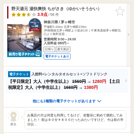
野天湯元 湯快爽快 ちがさき（ゆかいそうかい）
お気に入
りに追加
3.9点
/ 56 件
神奈川県 / 茅ヶ崎市
平塚駅5.44km
北茅ケ崎駅159m
JR相模線北茅ヶ崎駅より徒歩1分ＪＲ東海道線茅ヶ崎駅北
口より無料送迎…
営業時間 9:00～24:00
入浴料金 880円～
日帰り
露天風呂
電子チケットあり
入館料+レンタルタオルセット+ソフトドリンク
電子チケット
【平日限定】大人（中学生以上）
1560円
→
1280円
【土日
祝限定】大人（中学生以上）
1660円
→
1380円
他にも1種類の電子チケットがあります
お風呂の方は何度も利用してるけど、岩盤浴に初めて挑戦してみ
ました！ 前は８０分￥８００だったみたいですけど、今は前の半
分以…
匿名