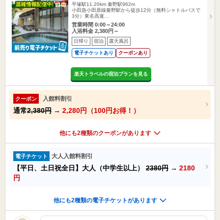
平塚駅11.20km
秦野駅962m
小田急小田原線秦野駅から徒歩12分（無料シャトルバスで
3分）東名高速…
営業時間 0:00～24:00
入浴料金 2,380円～
日帰り
宿泊
露天風呂
電子チケットあり
クーポンあり
楽天トラベルの宿泊プランを見る
入館料割引
クーポン
通常
2,380円
→
2,280円（100円お得！）
他にも2種類のクーポンがあります
大人入館料割引
電子チケット
【平日、土日祝全日】大人（中学生以上）
2380円
→
2180
円
他にも2種類の電子チケットがあります