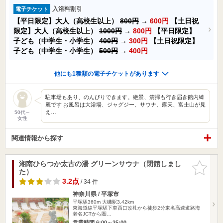
入浴料割引
電子チケット
【平日限定】大人（高校生以上）
800円
→
600円
【土日祝
限定】大人（高校生以上）
1000円
→
800円
【平日限定】
子ども（中学生・小学生）
400円
→
300円
【土日祝限定】
子ども（中学生・小学生）
500円
→
400円
他にも1種類の電子チケットがあります
駐車場もあり、のんびりできます。絶景、清掃も行き届き館内綺
麗です お風呂は大浴場、ジャグジー、サウナ、露天、富士山が見
え…
50代～
女性
関連情報から探す
湘南ひらつか太古の湯 グリーンサウナ（閉館しまし
お気に入
た）
りに追加
3.2点
/ 34 件
神奈川県 / 平塚市
平塚駅360m
大磯駅3.42km
東海道線平塚駅下車西口改札から徒歩2分東名高速道路海
老名JCTから圏…
営業時間 6:00～25:00