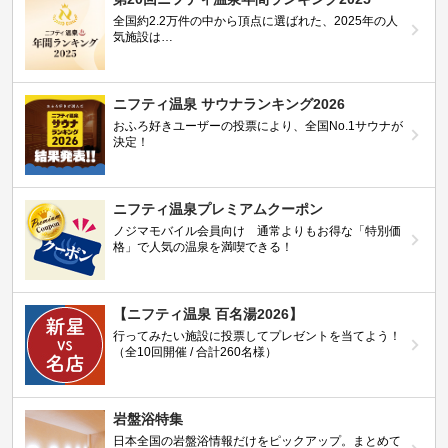
全国約2.2万件の中から頂点に選ばれた、2025年の人
気施設は…
ニフティ温泉 サウナランキング2026
おふろ好きユーザーの投票により、全国No.1サウナが
決定！
ニフティ温泉プレミアムクーポン
ノジマモバイル会員向け 通常よりもお得な「特別価
格」で人気の温泉を満喫できる！
【ニフティ温泉 百名湯2026】
行ってみたい施設に投票してプレゼントを当てよう！
（全10回開催 / 合計260名様）
岩盤浴特集
日本全国の岩盤浴情報だけをピックアップ。まとめて