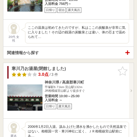
入浴料金 756円～
日帰り
宿泊
露天風呂
ここの温泉は初めてきたのですが、私はここの炭酸泉が非常に気
に入りました！その辺の銭湯の炭酸泉とは違い、体の芯まで温め
られて…
20代 女
性
関連情報から探す
寒川乃お湯屋(閉館しました)
お気に入
りに追加
3.0点
/ 3 件
神奈川県 / 高座郡寒川町
平塚駅6.71km
宮山駅132m
JR相模線宮山駅より徒歩すぐ
営業時間 10:00～25:00
入浴料金 ～
日帰り
露天風呂
2006年1月2日入湯。汲み上げた湧水を沸かしたもので天然温泉で
はない。相模国一宮・寒川神社に近く、ＪＲ相模線宮山駅前に
あ…
匿名