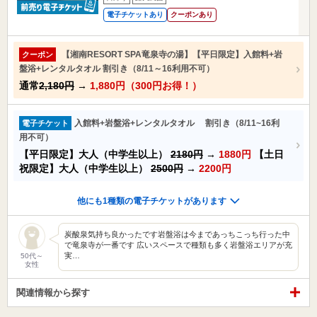
電子チケットあり
クーポンあり
【湘南RESORT SPA竜泉寺の湯】【平日限定】入館料+岩
クーポン
盤浴+レンタルタオル 割引き（8/11～16利用不可）
通常
2,180円
→
1,880円（300円お得！）
入館料+岩盤浴+レンタルタオル 割引き（8/11~16利
電子チケット
用不可）
【平日限定】大人（中学生以上）
2180円
→
1880円
【土日
祝限定】大人（中学生以上）
2500円
→
2200円
他にも1種類の電子チケットがあります
炭酸泉気持ち良かったです岩盤浴は今まであっちこっち行った中
で竜泉寺が一番です 広いスペースで種類も多く岩盤浴エリアが充
実…
50代～
女性
関連情報から探す