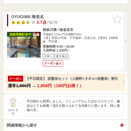
OYUGIWA 海老名
お気に入
りに追加
3.7点
/ 52 件
神奈川県 / 海老名市
平塚駅9.07km
門沢橋駅559m
【車】県道22号線「戸沢橋東」交差点北 【電車】JR相模
線「門沢橋…
営業時間 9:00～25:00
入浴料金 1,100円～
日帰り
露天風呂
クーポンあり
【平日限定】 岩盤浴セット（入館料+タオル+岩盤浴）割引
クーポン
通常
1,950円
→
1,850円（100円お得！）
平日朝から利用しました。リニューアルしたばかりだそうで、施
設はとても綺麗！流行を取り入れてる内装だと思います。特に漫
画の充…
30代 女
性
関連情報から探す