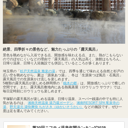
絶景、四季折々の景色など、魅力たっぷりの「露天風呂」
景色を眺めながら入浴できる点、開放感を味わえる点、また、熱がこもらない
のでのぼせにくいなどの理由で「露天風呂」の人気は高く、旅館はもちろん、
日帰り温泉、日帰り入浴施設でも併設しているところが多くあります。
埼玉県の「
杉戸天然温泉 雅楽の湯
」では、四季を通じて味わえる自然と杉戸の
広い空を眺めながら、夏は「源泉あつ湯」、冬は「生源泉つぼ風呂・石風呂」
露天風呂での生源泉かけ流しを楽しめます。
5種類の露天風呂が楽しめる静岡県の「
柚木の郷
」は、開放感たっぷりで癒しの
空間です。また、露天風呂敷地内にある熱風蒸屋（ロウリュウ サウナ）では、
毎日定時刻にロウリュウも楽しめます。
平塚駅の露天風呂が楽しめる温泉、日帰り温泉、スーパー銭湯の中でも特に人
気があるのは、
湘南天然温泉 湯乃蔵ガーデン
、
湘南RESORT SPA 竜泉寺の
湯
、
野天湯元 湯快爽快 ちがさき（ゆかいそうかい）
などの施設です。ぜひ一
度は足を運んでみてください。
第20回ニフティ温泉年間ランキング2025