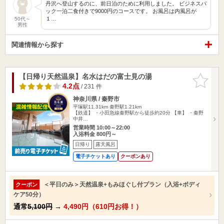
丹沢へ登山するのに、前日泊のために利用しました。 ビジネスパ
ック一泊二食付きで9000円のコースです。 お風呂は内風呂が
１…
50代～
男性
関連情報から探す
【日帰り天然温泉】名水はだの富士見の湯
お気に入
りに追加
4.2点
/ 231 件
神奈川県 / 秦野市
平塚駅11.31km
秦野駅1.21km
【鉄道】 ・小田急線秦野駅から徒歩約20分 【車】 ・秦野
中井…
営業時間 10:00～22:00
入浴料金 800円～
日帰り
露天風呂
電子チケットあり
クーポンあり
＜平日のみ＞天然温泉+もみほぐし付プラン（入浴+ボディ
クーポン
ケア50分）
通常
5,100円
→
4,490円（610円お得！）