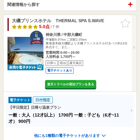
関連情報から探す
大磯プリンスホテル THERMAL SPA S.WAVE
お気に入
りに追加
5.0点
/ 7 件
神奈川県 / 中郡大磯町
平塚駅6.97km
二宮駅2.05km
東海道本線大磯駅より大磯プリンスホテル行きバス約13分
終点すぐ。また…
営業時間 6:00～24:00
入浴料金 1,700円～
日帰り
宿泊
露天風呂
電子チケットあり
楽天トラベルの宿泊プランを見る
日付指定
電子チケット
【平日限定】日帰り温泉プラン
一般：大人（12才以上）
1700円
一般：子ども（6才~11
才）
900円
他にも1種類の電子チケットがあります