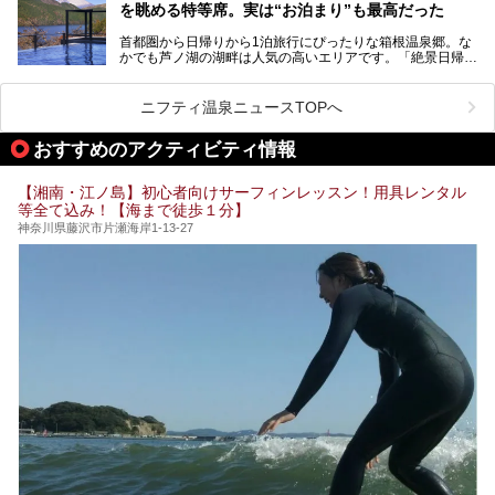
を眺める特等席。実は“お泊まり”も最高だった
プ（旗艦）に位置づけられる特別なホテルです。
そこで今回は、神奈川県内の人気施設26選を「安さ」「岩
盤浴・漫画の充実度」「景色の良さ」「高級感」「深夜営
首都圏から日帰りから1泊旅行にぴったりな箱根温泉郷。な
昭和の日本を代表する建築家の一人、村野藤吾が芦ノ湖の畔
業」「駅近」など、目的別に厳選して紹介します。
かでも芦ノ湖の湖畔は人気の高いエリアです。「絶景日帰り
に建てた桃源郷のようなホテルがここ。自家源泉の温泉や、
今の気分にぴったりの施設を見つけて、最高のリフレッシュ
温泉 龍宮殿本館」は、露天風呂から芦ノ湖と富士山の両方
こだわりぬいた食もあわせて、このホテルの魅力をレポート
時間を過ごす参考にしていただけますと幸いです。
が楽しめるまさに眺望自慢の日帰り温泉。
します。
ニフティ温泉ニュースTOPへ
そしてここは全24室の「箱根 芦ノ湖畔蛸川温泉 龍宮殿」と
───
して宿泊もできます。宿泊者は「龍宮殿本館」の営業時間に
提供元：株式会社西武・プリンスホテルズワールドワイド
おすすめのアクティビティ情報
加えて、朝6時からの宿泊者専用時間帯にも「龍宮殿本館」
【PR】
のお風呂が利用できます。
この記事はザ・プリンス 箱根芦ノ湖のPR記事です。
【湘南・江ノ島】初心者向けサーフィンレッスン！用具レンタル
今回は日帰り温泉としての「絶景日帰り温泉 龍宮殿本館
等全て込み！【海まで徒歩１分】
（以下、龍宮殿本館）」と、旅館としての「箱根 芦ノ湖畔
蛸川温泉 龍宮殿（以下、龍宮殿）」の両方の魅力をたっぷ
神奈川県藤沢市片瀬海岸1-13-27
りお伝えします！
ここは箱根神社、九頭龍神社、白龍神社、箱根元宮と箱根の
4つの神社に囲まれたパワースポットです。
───
提供元：株式会社西武・プリンスホテルズワールドワイド
【PR】
この記事は箱根 芦ノ湖畔蛸川温泉 龍宮殿のPR記事です。