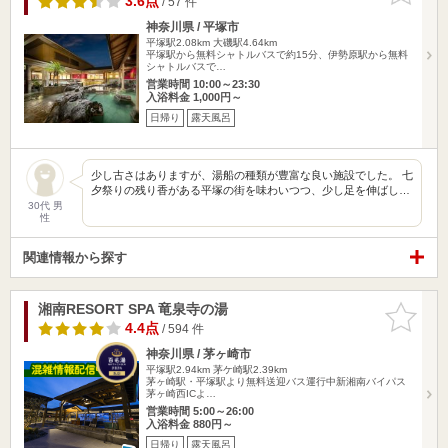
3.6点
/ 57 件
神奈川県 / 平塚市
平塚駅2.08km
大磯駅4.64km
平塚駅から無料シャトルバスで約15分、伊勢原駅から無料
シャトルバスで…
営業時間 10:00～23:30
入浴料金 1,000円～
日帰り
露天風呂
少し古さはありますが、湯船の種類が豊富な良い施設でした。 七
夕祭りの残り香がある平塚の街を味わいつつ、少し足を伸ばし…
30代 男
性
関連情報から探す
湘南RESORT SPA 竜泉寺の湯
お気に入
りに追加
4.4点
/ 594 件
神奈川県 / 茅ヶ崎市
平塚駅2.94km
茅ケ崎駅2.39km
茅ヶ崎駅・平塚駅より無料送迎バス運行中新湘南バイパス
茅ヶ崎西ICよ…
営業時間 5:00～26:00
入浴料金 880円～
日帰り
露天風呂