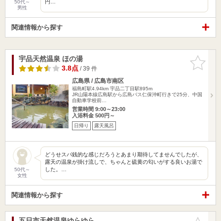
円…
50代～
男性
関連情報から探す
宇品天然温泉 ほの湯
お気に入
りに追加
3.8点
/ 39 件
広島県 / 広島市南区
福島町駅4.94km
宇品二丁目駅895m
JR山陽本線広島駅から広島バス仁保沖町行きで25分、中国
自動車学校前…
営業時間 9:00～23:00
入浴料金 500円～
日帰り
露天風呂
どうせスパ銭的な感じだろうとあまり期待してませんでしたが、
露天の温泉が掛け流しで、ちゃんと硫黄の匂いがする良いお湯で
した。…
50代～
女性
関連情報から探す
五日市天然温泉ゆらゆら
お気に入