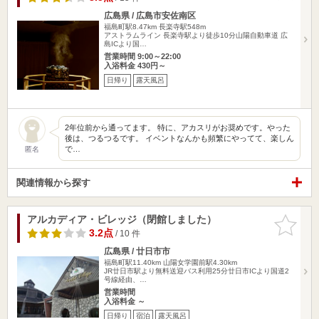
広島県 / 広島市安佐南区
福島町駅8.47km
長楽寺駅548m
アストラムライン 長楽寺駅より徒歩10分山陽自動車道 広
島ICより国…
営業時間 9:00～22:00
入浴料金 430円～
日帰り
露天風呂
2年位前から通ってます。 特に、アカスリがお奨めです。やった
後は、つるつるです。 イベントなんかも頻繁にやってて、楽しん
で…
匿名
関連情報から探す
アルカディア・ビレッジ（閉館しました）
お気に入
りに追加
3.2点
/ 10 件
広島県 / 廿日市市
福島町駅11.40km
山陽女学園前駅4.30km
JR廿日市駅より無料送迎バス利用25分廿日市ICより国道2
号線経由、…
営業時間
入浴料金 ～
日帰り
宿泊
露天風呂