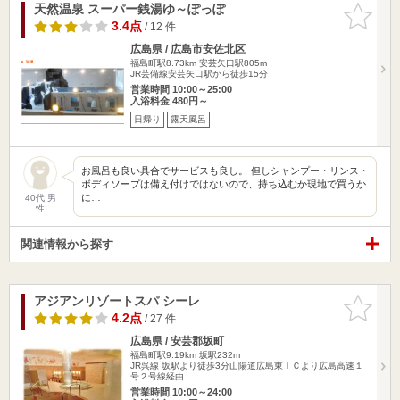
天然温泉 スーパー銭湯ゆ～ぽっぽ
お気に入
りに追加
3.4点
/ 12 件
広島県 / 広島市安佐北区
福島町駅8.73km
安芸矢口駅805m
JR芸備線安芸矢口駅から徒歩15分
営業時間 10:00～25:00
入浴料金 480円～
日帰り
露天風呂
お風呂も良い具合でサービスも良し。 但しシャンプー・リンス・
ボディソープは備え付けではないので、持ち込むか現地で買うか
に…
40代 男
性
関連情報から探す
アジアンリゾートスパ シーレ
お気に入
りに追加
4.2点
/ 27 件
広島県 / 安芸郡坂町
福島町駅9.19km
坂駅232m
JR呉線 坂駅より徒歩3分山陽道広島東ＩＣより広島高速１
号２号線経由…
営業時間 10:00～24:00