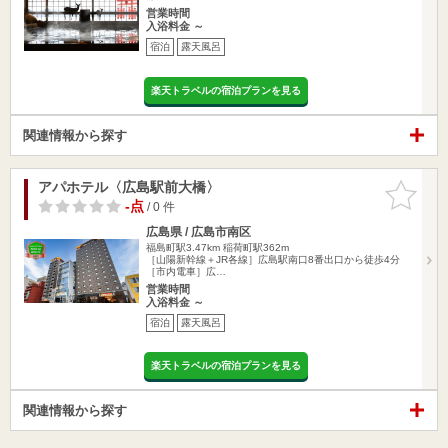
営業時間
入浴料金 ～
宿泊
露天風呂
楽天トラベルの宿泊プランを見る
関連情報から探す
アパホテル〈広島駅前大橋〉
お気に入
りに追加
-点
/ 0 件
広島県 / 広島市南区
福島町駅3.47km
稲荷町駅362m
［山陽新幹線＋JR各線］広島駅南口8番出口から徒歩4分
［市内電車］広…
営業時間
入浴料金 ～
宿泊
露天風呂
楽天トラベルの宿泊プランを見る
関連情報から探す