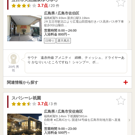
りに追加
3.7点
/ 20 件
広島県 / 広島市佐伯区
福島町駅5.93km
新井口駅3.19km
JＲ五日市駅北口より広電山田団地行きバス高井バス停下車
徒歩3分山陽自…
営業時間 8:00～24:00
入浴料金 800円～
日帰り
露天風呂
サウナ 遠赤外線 アメニティ 綿棒、ティッシュ、ドライヤーあ
り かなりいいところですね！ シャンプー、ボ…
20代 男
性
関連情報から探す
スパシーレ祇園
お気に入
りに追加
3.7点
/ 3 件
広島県 / 広島市安佐南区
福島町駅6.14km
下祇園駅581m
自動車 ●広島ICから 国道54号線を広島市街地方面へ直進
し、「…
営業時間 9:00～23:00
入浴料金 500円～