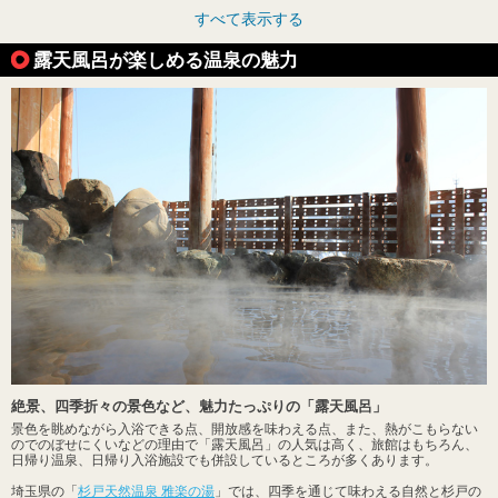
すべて表示する
露天風呂が楽しめる温泉の魅力
絶景、四季折々の景色など、魅力たっぷりの「露天風呂」
景色を眺めながら入浴できる点、開放感を味わえる点、また、熱がこもらない
のでのぼせにくいなどの理由で「露天風呂」の人気は高く、旅館はもちろん、
日帰り温泉、日帰り入浴施設でも併設しているところが多くあります。
埼玉県の「
杉戸天然温泉 雅楽の湯
」では、四季を通じて味わえる自然と杉戸の