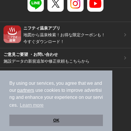
ニフティ温泉アプリ
地図から温泉検索！お得な限定クーポンも！
今すぐダウンロード！
ご意見ご要望 ・お問い合わせ
施設データの新規追加や修正依頼もこちらから
スマートフォン
/
PC
加盟店募集（資料請求）
広告出稿のご案内
By using our services, you agree that we and
our
partners
use cookies to improve advertisi
利用規約
ライフスタイルMEMBERS+規約
ng and enhance your experience on our servi
特定商取引法に基づく表記
ヘルプ
採用情報
ces.
Learn more
運営会社
個人情報保護ポリシー
©NIFTY Lifestyle Co., Ltd.
OK