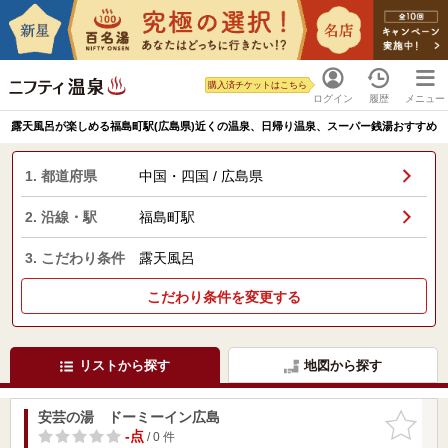
購入済チケットはこちら
ログイン
履歴
メニュー
露天風呂が楽しめる福島町駅(広島県)近くの温泉、日帰り温泉、スーパー銭湯おすすめ
1. 都道府県
中国・四国 / 広島県
2. 沿線・駅
福島町駅
3. こだわり条件
露天風呂
こだわり条件を変更する
リストから探す
地図から探す
安芸の湯 ドーミーイン広島
お気に入
りに追加
-点
/ 0 件