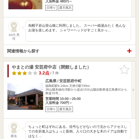
入浴料金 480円～
日帰り
露天風呂
烏帽子岩山登山後に利用しました。 スーパー銭湯みたく 色んな
お湯を楽しめます。 シャワーヘッドがすごく良かっ…
40代 男
性
関連情報から探す
やまとの湯 安芸府中店（閉館しました）
お気に入
りに追加
3.2点
/ 7 件
広島県 / 安芸郡府中町
福島町駅6.24km
天神川駅769m
JR山陽本線向洋駅から徒歩15分山陽自動車道広島東ICから
県道70号…
営業時間 10:00～25:00
入浴料金 700円～
日帰り
露天風呂
ちょっと町はずれにある。信号などがないので北からアクセスし
ての右折進入はちょっと面倒。入り口の大きな木のドアは自動で
はなく…
匿名