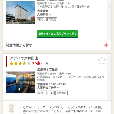
福島町駅3.78km
広島駅145m
ＪＲ広島駅北口(新幹線口)より西へ徒歩約３分
営業時間
入浴料金 ～
宿泊
露天風呂
楽天トラベルの宿泊プランを見る
関連情報から探す
クアハウス神田山
お気に入
りに追加
3.5点
/ 8 件
広島県 / 広島市
福島町駅4.46km
牛田駅745m
JR広島駅より車で15分。（送迎バス有）山陽道広島ICより
約7km
営業時間 10:00～20:00
入浴料金 750円～
日帰り
宿泊
露天風呂
なにがいいかって、12.月30日といったら大概のスーパー銭湯は
激混みですが混み合うことなく、余裕でお風呂に入って、100