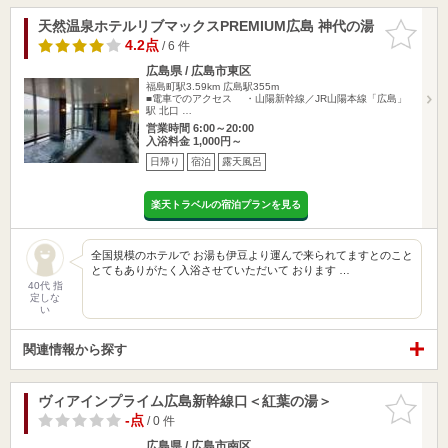
天然温泉ホテルリブマックスPREMIUM広島 神代の湯
お気に入
りに追加
4.2点
/ 6 件
広島県 / 広島市東区
福島町駅3.59km
広島駅355m
■電車でのアクセス ・山陽新幹線／JR山陽本線「広島」
駅 北口 …
営業時間 6:00～20:00
入浴料金 1,000円～
日帰り
宿泊
露天風呂
楽天トラベルの宿泊プランを見る
全国規模のホテルで お湯も伊豆より運んで来られてますとのこと
とてもありがたく入浴させていただいて おります …
40代 指
定しな
い
関連情報から探す
ヴィアインプライム広島新幹線口＜紅葉の湯＞
お気に入
りに追加
-点
/ 0 件
広島県 / 広島市南区