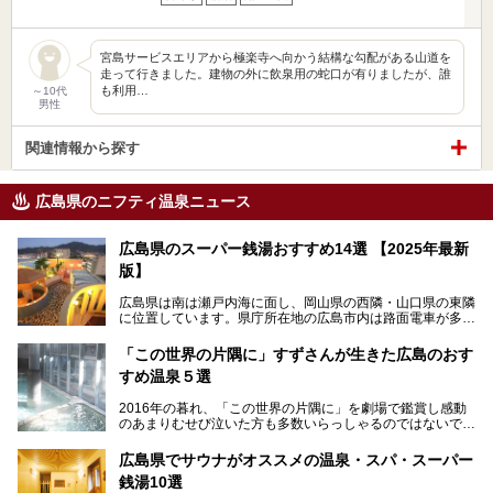
宮島サービスエリアから極楽寺へ向かう結構な勾配がある山道を
走って行きました。建物の外に飲泉用の蛇口が有りましたが、誰
も利用…
～10代
男性
関連情報から探す
広島県のニフティ温泉ニュース
広島県のスーパー銭湯おすすめ14選 【2025年最新
版】
広島県は南は瀬戸内海に面し、岡山県の西隣・山口県の東隣
に位置しています。県庁所在地の広島市内は路面電車が多数
走る風景でも知られています。
厳島神社と原爆ドームの2つの世界文化遺産があり、年間を
「この世界の片隅に」すずさんが生きた広島のおす
通して多数の観光客が訪れます。工業都市として栄えた呉市
すめ温泉５選
や、坂の町・尾道市など、ゆっくり訪れたい町や観光スポッ
トがいっぱいの魅力的な県です。全国生産量1位のかきやレ
2016年の暮れ、「この世界の片隅に」を劇場で鑑賞し感動
モン、全国にファンが多い広島風お好み焼きなどのグルメも
のあまりむせび泣いた方も多数いらっしゃるのではないでし
充実。
ょうか。
温泉施設も多彩です。今回は、広島県でおすすめのスーパー
あの夏のヒロシマを生きた主人公すずさんの笑顔が、今もど
銭湯をご紹介します。
広島県でサウナがオススメの温泉・スパ・スーパー
こかに輝きつづけていることをふと思い浮かべます。
銭湯10選
そんな映画の舞台となった広島県呉市を中心に、広島のおす