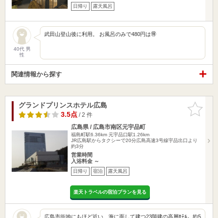
日帰り
露天風呂
武田山登山後に利用。 お風呂のみで480円は🉐
40代 男
性
関連情報から探す
グランドプリンスホテル広島
お気に入
りに追加
3.5点
/ 2 件
広島県 / 広島市南区元宇品町
福島町駅6.36km
元宇品口駅1.26km
JR広島駅からタクシーで20分広島高速3号線宇品出口より
約3分
営業時間
入浴料金 ～
日帰り
宿泊
露天風呂
楽天トラベルの宿泊プランを見る
広島市街地にもほど近い、海に面して建つ23階建の高層ﾎﾃﾙ。約5