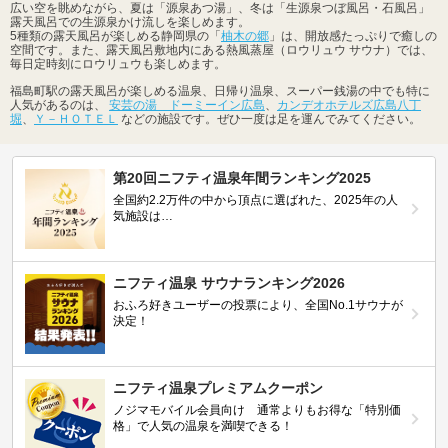
広い空を眺めながら、夏は「源泉あつ湯」、冬は「生源泉つぼ風呂・石風呂」
露天風呂での生源泉かけ流しを楽しめます。
5種類の露天風呂が楽しめる静岡県の「
柚木の郷
」は、開放感たっぷりで癒しの
空間です。また、露天風呂敷地内にある熱風蒸屋（ロウリュウ サウナ）では、
毎日定時刻にロウリュウも楽しめます。
福島町駅の露天風呂が楽しめる温泉、日帰り温泉、スーパー銭湯の中でも特に
人気があるのは、
安芸の湯 ドーミーイン広島
、
カンデオホテルズ広島八丁
堀
、
Ｙ－ＨＯＴＥＬ
などの施設です。ぜひ一度は足を運んでみてください。
第20回ニフティ温泉年間ランキング2025
全国約2.2万件の中から頂点に選ばれた、2025年の人
気施設は…
ニフティ温泉 サウナランキング2026
おふろ好きユーザーの投票により、全国No.1サウナが
決定！
ニフティ温泉プレミアムクーポン
ノジマモバイル会員向け 通常よりもお得な「特別価
格」で人気の温泉を満喫できる！