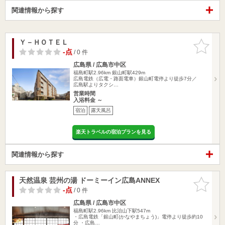
関連情報から探す
Ｙ－ＨＯＴＥＬ
お気に入
りに追加
-点
/ 0 件
広島県 / 広島市中区
福島町駅2.96km
銀山町駅429m
広島電鉄（広電・路面電車）銀山町電停より徒歩7分／
広島駅よりタクシ…
営業時間
入浴料金 ～
宿泊
露天風呂
楽天トラベルの宿泊プランを見る
関連情報から探す
天然温泉 芸州の湯 ドーミーイン広島ANNEX
お気に入
りに追加
-点
/ 0 件
広島県 / 広島市中区
福島町駅2.96km
比治山下駅547m
・広島電鉄「銀山町(かなやまちょう)」電停より徒歩約10
分 ・広島…