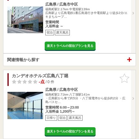
広島県 / 広島市中区
福島町駅2.17km
中電前駅139m
広島駅より広島電鉄1番広島港行き中電前駅より徒歩2分/エ
キまちループ…
営業時間
入浴料金 ～
宿泊
露天風呂
楽天トラベルの宿泊プランを見る
関連情報から探す
カンデオホテルズ広島八丁堀
お気に入
りに追加
-点
/ 0 件
広島県 / 広島市中区
福島町駅2.71km
八丁堀駅141m
・広島駅から車で約5分 ・八丁堀電停から徒歩約2分 ・広
島バスセ…
営業時間 6:00～23:00
入浴料金 1,200円～
日帰り
宿泊
露天風呂
楽天トラベルの宿泊プランを見る