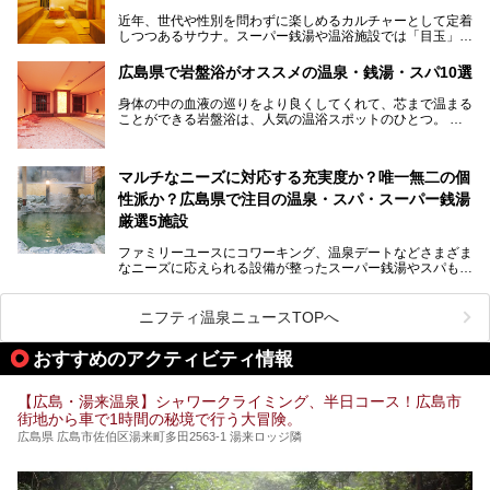
すめ温泉施設をご紹介します！
近年、世代や性別を問わずに楽しめるカルチャーとして定着
しつつあるサウナ。スーパー銭湯や温浴施設では「目玉」と
して積極的にアピールしているお店も数多くあります。じん
わりと身体の内部を温めて発汗を促すサウナは、リフレッシ
広島県で岩盤浴がオススメの温泉・銭湯・スパ10選
ュ効果はもちろん、代謝が高まり健康や美容にも良い影響が
期待されます。今回はそんなサウナにこだわった、広島県内
身体の中の血液の巡りをより良くしてくれて、芯まで温まる
のオススメ温泉・銭湯・スパ10ヶ所を紹介させていただき
ことができる岩盤浴は、人気の温浴スポットのひとつ。
ます。
いつもよりも疲れた時や、心身共に癒されたい時にはおすす
めの場所です。
ここでは、温泉や銭湯と一緒に岩盤浴が楽しむことができ
マルチなニーズに対応する充実度か？唯一無二の個
る、広島県でオススメの温泉・銭湯・スパをご紹介していき
ます！
性派か？広島県で注目の温泉・スパ・スーパー銭湯
厳選5施設
ファミリーユースにコワーキング、温泉デートなどさまざま
なニーズに応えられる設備が整ったスーパー銭湯やスパも、
テーマに沿った世界観や息をのむようなオーシャンビューと
いった個性が魅力の温泉も、どちらも充実している広島県。
今回は、そんな広島県にある温浴施設のなかから、筆者が
ニフティ温泉ニュースTOPへ
「一度訪ねてみたい」と気になっている魅力的な施設を5件
ピックアップして紹介します。
おすすめのアクティビティ情報
※2021/07/30時点の情報です。
【広島・湯来温泉】シャワークライミング、半日コース！広島市
街地から車で1時間の秘境で行う大冒険。
広島県 広島市佐伯区湯来町多田2563-1 湯来ロッジ隣