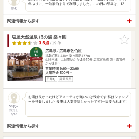
年ぶりに、一泊素泊まりで利用しました。この日の部屋は、12…
匿名
関連情報から探す
塩屋天然温泉 ほの湯 楽々園
お気に入
りに追加
3.5点
/ 19 件
広島県 / 広島市佐伯区
福島町駅8.23km
楽々園駅377m
山陽本線 五日市駅から徒歩25分 広電宮島線 楽々園電停
から徒歩5…
営業時間 9:00～23:00
入浴料金 500円～
日帰り
露天風呂
お湯は良かったけどアメニティが無いのは残念です!私はシャンプ
ーを持参しました!食事は大変美味しかったです!一日要られます!
50代～
指定し
ない
関連情報から探す