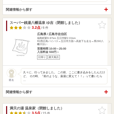
関連情報から探す
スーパー銭湯八幡温泉 ゆ吉（閉館しました）
お気に入
りに追加
3.2点
/ 6 件
広島県 / 広島市佐伯区
福島町駅6.97km
五日市駅2.01km
R2西広島バイパス→五日市方面へ高架下を走る→県290八
幡川沿い
営業時間 10:00～25:00
入浴料金 550円～
日帰り
露天風呂
久々に、行ってみました。 この前、ここに書き込みをしたんだけ
ど、 その時、『前のような、薬湯に変えて！！』って書いたら
…
匿名
関連情報から探す
満天の湯 温泉家（閉館しました）
お気に入
りに追加
3.5点
/ 15 件