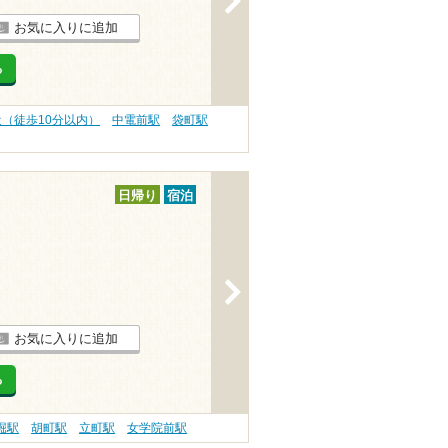
お気に入りに追加
る
近（徒歩10分以内）
中電前駅
袋町駅
日帰り
宿泊
>
お気に入りに追加
る
堀駅
胡町駅
立町駅
女学院前駅