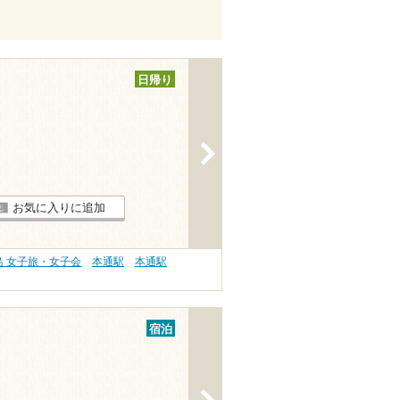
日帰り
>
お気に入りに追加
島 女子旅・女子会
本通駅
本通駅
宿泊
>