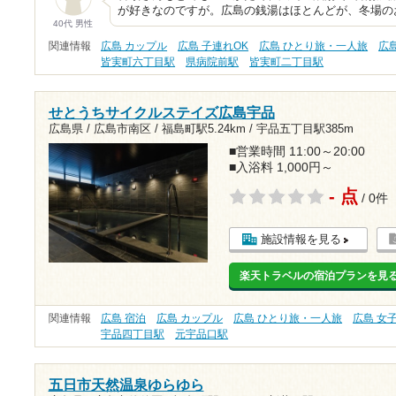
が好きなのですが。広島の銭湯はほとんどが、冬場の
40代 男性
関連情報
広島 カップル
広島 子連れOK
広島 ひとり旅・一人旅
広
皆実町六丁目駅
県病院前駅
皆実町二丁目駅
せとうちサイクルステイズ広島宇品
広島県 / 広島市南区 /
福島町駅5.24km
/
宇品五丁目駅385m
■営業時間 11:00～20:00
■入浴料 1,000円～
- 点
/ 0件
施設情報を見る
楽天トラベルの宿泊プランを見
関連情報
広島 宿泊
広島 カップル
広島 ひとり旅・一人旅
広島 女
宇品四丁目駅
元宇品口駅
五日市天然温泉ゆらゆら