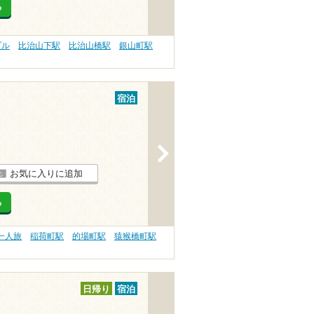
る
プル
比治山下駅
比治山橋駅
銀山町駅
宿泊
>
お気に入りに追加
る
一人旅
稲荷町駅
的場町駅
猿猴橋町駅
日帰り
宿泊