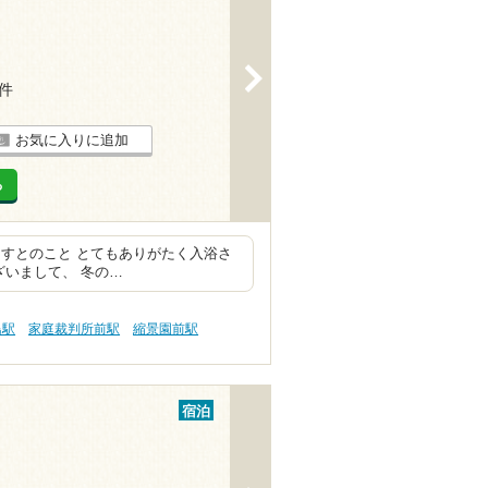
>
6件
お気に入りに追加
る
すとのこと とてもありがたく入浴さ
ざいまして、 冬の…
島駅
家庭裁判所前駅
縮景園前駅
宿泊