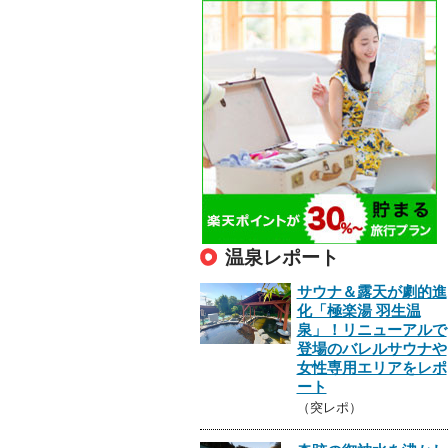
温泉レポート
サウナ＆露天が劇的進
化「極楽湯 羽生温
泉」！リニューアルで
登場のバレルサウナや
女性専用エリアをレポ
ート
（突レポ）