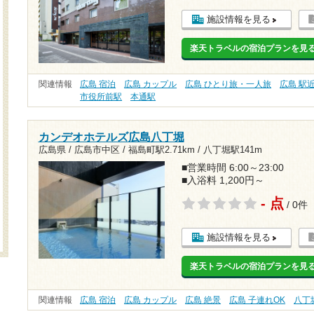
施設情報を見る
楽天トラベルの宿泊プランを見
関連情報
広島 宿泊
広島 カップル
広島 ひとり旅・一人旅
広島 駅
市役所前駅
本通駅
カンデオホテルズ広島八丁堀
広島県 / 広島市中区 /
福島町駅2.71km
/
八丁堀駅141m
■営業時間 6:00～23:00
■入浴料 1,200円～
- 点
/ 0件
施設情報を見る
楽天トラベルの宿泊プランを見
関連情報
広島 宿泊
広島 カップル
広島 絶景
広島 子連れOK
八丁