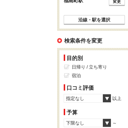
福島町駅
変更
沿線・駅を選択
検索条件を変更
目的別
日帰り / 立ち寄り
宿泊
口コミ評価
指定なし
以上
予算
下限なし
～