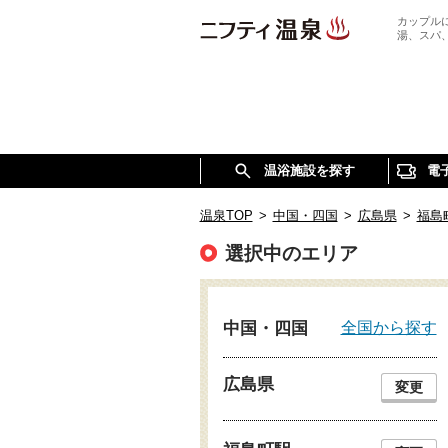
カップル
湯、スパ
温浴施設を探す
電
温泉TOP
>
中国・四国
>
広島県
>
福島
選択中のエリア
全国から探す
中国・四国
広島県
変更