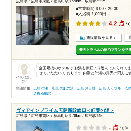
広島県 / 広島市東区 /
福島町駅3.59km
/
広島駅355m
■営業時間 6:00～20:00
■入浴料 1,000円～
4.2 点
/ 
施設情報を見る
楽天トラベルの宿泊プランを見
全国規模のホテルで お湯も伊豆より運んで来られてま
せていただいて おります 内湯と外湯の露天の両方ご
40代 指定し
ない
関連情報
広島 宿泊
広島 美肌の湯
広島 冷え性
広島 カップル
広
猿猴橋町駅
ヴィアインプライム広島新幹線口＜紅葉の湯＞
広島県 / 広島市南区 /
福島町駅3.78km
/
広島駅145m
- 点
/ 0件