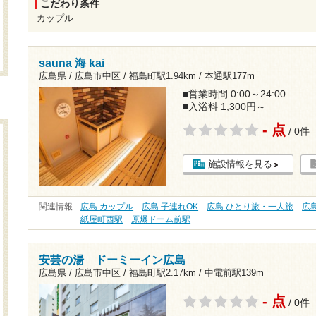
こだわり条件
カップル
sauna 海 kai
広島県 / 広島市中区 /
福島町駅1.94km
/
本通駅177m
■営業時間 0:00～24:00
■入浴料 1,300円～
- 点
/ 0件
施設情報を見る
関連情報
広島 カップル
広島 子連れOK
広島 ひとり旅・一人旅
広
紙屋町西駅
原爆ドーム前駅
安芸の湯 ドーミーイン広島
広島県 / 広島市中区 /
福島町駅2.17km
/
中電前駅139m
- 点
/ 0件