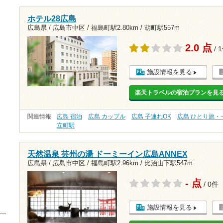
ホテル28広島
広島県 / 広島市中区 /
福島町駅2.80km
/
胡町駅557m
2.0 点
/ 
施設情報を見る
楽天トラベルの宿泊プランを見
関連情報
広島 宿泊
広島 カップル
広島 子連れOK
広島 ひとり旅・
立町駅
天然温泉 芸州の湯 ドーミーイン広島ANNEX
広島県 / 広島市中区 /
福島町駅2.96km
/
比治山下駅547m
- 点
/ 0件
施設情報を見る