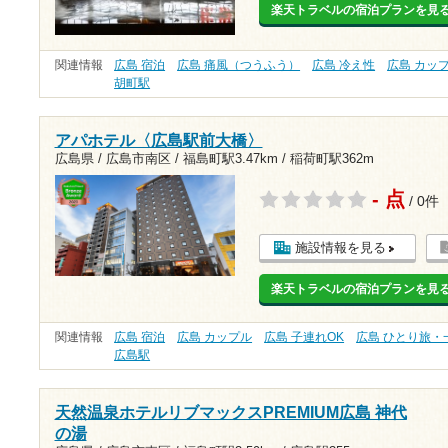
楽天トラベルの宿泊プランを見
関連情報
広島 宿泊
広島 痛風（つうふう）
広島 冷え性
広島 カッ
胡町駅
アパホテル〈広島駅前大橋〉
広島県 / 広島市南区 /
福島町駅3.47km
/
稲荷町駅362m
- 点
/ 0件
施設情報を見る
楽天トラベルの宿泊プランを見
関連情報
広島 宿泊
広島 カップル
広島 子連れOK
広島 ひとり旅・
広島駅
天然温泉ホテルリブマックスPREMIUM広島 神代
の湯