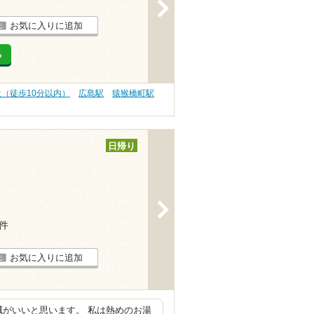
>
お気に入りに追加
る
近（徒歩10分以内）
広島駅
猿猴橋町駅
日帰り
>
6件
お気に入りに追加
減がいいと思います。 私は熱めのお湯