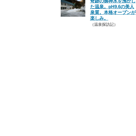
奇跡の御神水を沸かし
た温泉。pH9.6の美人
泉質。本格オープンが
楽しみ。
（温泉探訪記）