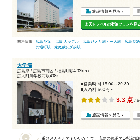
施設情報を見る
楽天トラベルの宿泊プランを見
関連情報
広島 宿泊
広島 カップル
広島 ひとり旅・一人旅
広島 駅
的場町駅
家庭裁判所前駅
大学湯
広島県 / 広島市南区 /
福島町駅4.03km
/
広大附属学校前駅408m
■営業時間 15:00～20:30
■入浴料 500円～
3.3 点
/ 
施設情報を見る
番頭さんもとてもいいかたで、広島の銭湯で1番湯加