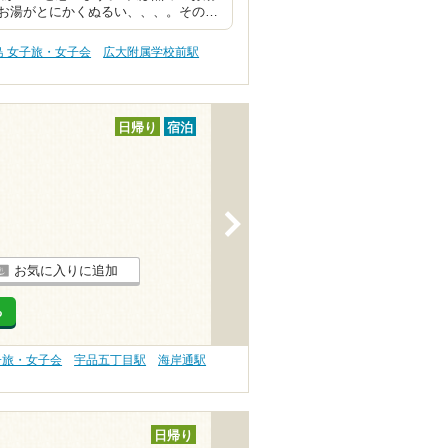
お湯がとにかくぬるい、、、。その…
島 女子旅・女子会
広大附属学校前駅
日帰り
宿泊
>
お気に入りに追加
る
子旅・女子会
宇品五丁目駅
海岸通駅
日帰り