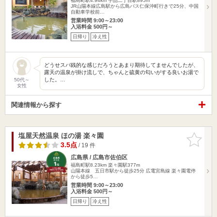
福島町駅4.94km
宇品二丁目駅895m
JR山陽本線広島駅から広島バス仁保沖町行きで25分、中国
自動車学校前…
営業時間 9:00～23:00
入浴料金 500円～
日帰り
冷え性
どうせスパ銭的な感じだろうとあまり期待してませんでしたが、
露天の温泉が掛け流しで、ちゃんと硫黄の匂いがする良いお湯で
した。…
50代～
女性
関連情報から探す
塩屋天然温泉 ほの湯 楽々園
お気に入
りに追加
3.5点
/ 19 件
広島県 / 広島市佐伯区
福島町駅8.23km
楽々園駅377m
山陽本線 五日市駅から徒歩25分 広電宮島線 楽々園電停
から徒歩5…
営業時間 9:00～23:00
入浴料金 500円～
日帰り
冷え性