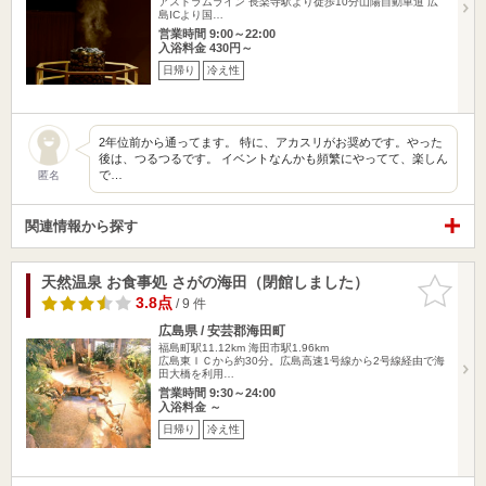
アストラムライン 長楽寺駅より徒歩10分山陽自動車道 広
島ICより国…
営業時間 9:00～22:00
入浴料金 430円～
日帰り
冷え性
2年位前から通ってます。 特に、アカスリがお奨めです。やった
後は、つるつるです。 イベントなんかも頻繁にやってて、楽しん
で…
匿名
関連情報から探す
天然温泉 お食事処 さがの海田（閉館しました）
お気に入
りに追加
3.8点
/ 9 件
広島県 / 安芸郡海田町
福島町駅11.12km
海田市駅1.96km
広島東ＩＣから約30分。広島高速1号線から2号線経由で海
田大橋を利用…
営業時間 9:30～24:00
入浴料金 ～
日帰り
冷え性