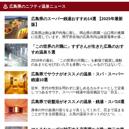
広島県のニフティ温泉ニュース
広島県のスーパー銭湯おすすめ14選 【2025年最新
版】
広島県は南は瀬戸内海に面し、岡山県の西隣・山口県の東隣
に位置しています。県庁所在地の広島市内は路面電車が多数
走る風景でも知られています。
厳島神社と原爆ドームの2つの世界文化遺産があり、年間を
「この世界の片隅に」すずさんが生きた広島のおす
通して多数の観光客が訪れます。工業都市として栄えた呉市
すめ温泉５選
や、坂の町・尾道市など、ゆっくり訪れたい町や観光スポッ
トがいっぱいの魅力的な県です。全国生産量1位のかきやレ
2016年の暮れ、「この世界の片隅に」を劇場で鑑賞し感動
モン、全国にファンが多い広島風お好み焼きなどのグルメも
のあまりむせび泣いた方も多数いらっしゃるのではないでし
充実。
ょうか。
温泉施設も多彩です。今回は、広島県でおすすめのスーパー
あの夏のヒロシマを生きた主人公すずさんの笑顔が、今もど
銭湯をご紹介します。
広島県でサウナがオススメの温泉・スパ・スーパー
こかに輝きつづけていることをふと思い浮かべます。
銭湯10選
そんな映画の舞台となった広島県呉市を中心に、広島のおす
すめ温泉施設をご紹介します！
近年、世代や性別を問わずに楽しめるカルチャーとして定着
しつつあるサウナ。スーパー銭湯や温浴施設では「目玉」と
して積極的にアピールしているお店も数多くあります。じん
わりと身体の内部を温めて発汗を促すサウナは、リフレッシ
広島県で岩盤浴がオススメの温泉・銭湯・スパ10選
ュ効果はもちろん、代謝が高まり健康や美容にも良い影響が
期待されます。今回はそんなサウナにこだわった、広島県内
身体の中の血液の巡りをより良くしてくれて、芯まで温まる
のオススメ温泉・銭湯・スパ10ヶ所を紹介させていただき
ことができる岩盤浴は、人気の温浴スポットのひとつ。
ます。
いつもよりも疲れた時や、心身共に癒されたい時にはおすす
めの場所です。
ここでは、温泉や銭湯と一緒に岩盤浴が楽しむことができ