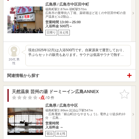
広島県 / 広島市中区田中町
福島町駅2.87km
胡町駅570m
広島市の繁華街八丁堀、薬研堀ほど近くの中区田中町の音
戸温泉ビル2階山…
営業時間 13:00～25:00
入浴料金 500円～
日帰り
冷え性
現在(2025年12月)は入浴500円です。自家源泉で運営しており、
手ぶらセットの販売もあります。サウナは低温サウナで熱す…
20代 男
性
関連情報から探す
天然温泉 芸州の湯 ドーミーイン広島ANNEX
お気に入
りに追加
-点
/ 0 件
広島県 / 広島市中区
福島町駅2.96km
比治山下駅547m
・広島電鉄「銀山町(かなやまちょう)」電停より徒歩約10
分 ・広島…
営業時間
入浴料金 ～
宿泊
冷え性