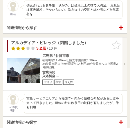
併設されたお食事処「さがの」は値段以上の味で大満足。 お風呂
は露天風呂こそないものの、吹き抜けの空間と緑や石など自然素
材を…
匿名
関連情報から探す
アルカディア・ビレッジ（閉館しました）
お気に入
りに追加
3.2点
/ 10 件
広島県 / 廿日市市
福島町駅11.40km
山陽女学園前駅4.30km
JR廿日市駅より無料送迎バス利用25分廿日市ICより国道2
号線経由、…
営業時間
入浴料金 ～
日帰り
宿泊
冷え性
宮島サービスエリアから極楽寺へ向かう結構な勾配がある山道を
走って行きました。建物の外に飲泉用の蛇口が有りましたが、誰
も利用…
～10代
男性
関連情報から探す