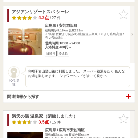
アジアンリゾートスパ シーレ
お気に入
りに追加
4.2点
/ 27 件
広島県 / 安芸郡坂町
福島町駅9.19km
坂駅232m
JR呉線 坂駅より徒歩3分山陽道広島東ＩＣより広島高速１
号２号線経由…
営業時間 10:00～24:00
入浴料金 480円～
日帰り
冷え性
烏帽子岩山登山後に利用しました。 スーパー銭湯みたく 色んな
お湯を楽しめます。 シャワーヘッドがすごく良かっ…
40代 男
性
関連情報から探す
満天の湯 温泉家（閉館しました）
お気に入
りに追加
3.5点
/ 15 件
広島県 / 広島市安佐南区
福島町駅8.47km
長楽寺駅548m