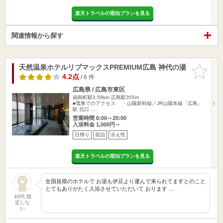
楽天トラベルの宿泊プランを見る
関連情報から探す
天然温泉ホテルリブマックスPREMIUM広島 神代の湯
お気に入
りに追加
4.2点
/ 6 件
広島県 / 広島市東区
福島町駅3.59km
広島駅355m
■電車でのアクセス ・山陽新幹線／JR山陽本線「広島」
駅 北口 …
営業時間 6:00～20:00
入浴料金 1,000円～
日帰り
宿泊
冷え性
楽天トラベルの宿泊プランを見る
全国規模のホテルで お湯も伊豆より運んで来られてますとのこと
とてもありがたく入浴させていただいて おります …
40代 指
定しな
い