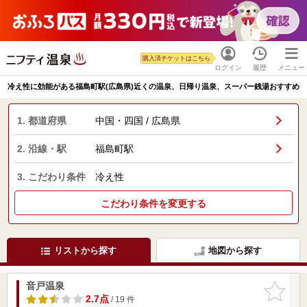
購入済チケットはこちら
ログイン
履歴
メニュー
冷え性に効能がある福島町駅(広島県)近くの温泉、日帰り温泉、スーパー銭湯おすすめ
1. 都道府県
中国・四国 / 広島県
2. 沿線・駅
福島町駅
3. こだわり条件
冷え性
こだわり条件を変更する
リストから探す
地図から探す
音戸温泉
お気に入
りに追加
2.7点
/ 19 件