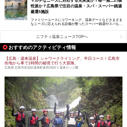
マルチなニーズに対応する充実度か？唯一無二の個
る、広島県でオススメの温泉・銭湯・スパをご紹介していき
ます！
性派か？広島県で注目の温泉・スパ・スーパー銭湯
厳選5施設
ファミリーユースにコワーキング、温泉デートなどさまざま
なニーズに応えられる設備が整ったスーパー銭湯やスパも、
テーマに沿った世界観や息をのむようなオーシャンビューと
いった個性が魅力の温泉も、どちらも充実している広島県。
今回は、そんな広島県にある温浴施設のなかから、筆者が
ニフティ温泉ニュースTOPへ
「一度訪ねてみたい」と気になっている魅力的な施設を5件
ピックアップして紹介します。
おすすめのアクティビティ情報
※2021/07/30時点の情報です。
【広島・湯来温泉】シャワークライミング、半日コース！広島市
街地から車で1時間の秘境で行う大冒険。
広島県 広島市佐伯区湯来町多田2563-1 湯来ロッジ隣