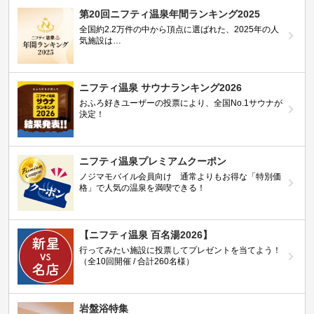
第20回ニフティ温泉年間ランキング2025
全国約2.2万件の中から頂点に選ばれた、2025年の人
気施設は…
ニフティ温泉 サウナランキング2026
おふろ好きユーザーの投票により、全国No.1サウナが
決定！
ニフティ温泉プレミアムクーポン
ノジマモバイル会員向け 通常よりもお得な「特別価
格」で人気の温泉を満喫できる！
【ニフティ温泉 百名湯2026】
行ってみたい施設に投票してプレゼントを当てよう！
（全10回開催 / 合計260名様）
岩盤浴特集