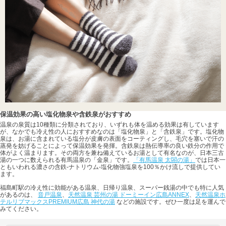
保温効果の高い塩化物泉や含鉄泉がおすすめ
温泉の泉質は10種類に分類されており、いずれも体を温める効果は有しています
が、なかでも冷え性の人におすすめなのは「塩化物泉」と「含鉄泉」です。塩化物
泉は、お湯に含まれている塩分が皮膚の表面をコーティングし、毛穴を塞いで汗の
蒸発を妨げることによって保温効果を発揮。含鉄泉は熱伝導率の良い鉄分の作用で
体がよく温まります。その両方を兼ね備えているお湯として有名なのが、日本三古
湯の一つに数えられる有馬温泉の「金泉」です。
「有馬温泉 太閤の湯」
では日本一
ともいわれる濃さの含鉄-ナトリウム-塩化物強塩泉を100％かけ流しで提供してい
ます。
福島町駅の冷え性に効能がある温泉、日帰り温泉、スーパー銭湯の中でも特に人気
があるのは、
音戸温泉
、
天然温泉 芸州の湯 ドーミーイン広島ANNEX
、
天然温泉ホ
テルリブマックスPREMIUM広島 神代の湯
などの施設です。ぜひ一度は足を運んで
みてください。