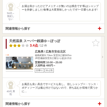
お湯は良かったけどアメニティが無いのは残念です!私はシャンプ
ーを持参しました!食事は大変美味しかったです!一日要られます!
50代～
指定し
ない
関連情報から探す
天然温泉 スーパー銭湯ゆ～ぽっぽ
お気に入
りに追加
3.4点
/ 12 件
広島県 / 広島市安佐北区
福島町駅8.73km
安芸矢口駅805m
JR芸備線安芸矢口駅から徒歩15分
営業時間 10:00～25:00
入浴料金 480円～
日帰り
冷え性
お風呂も良い具合でサービスも良し。 但しシャンプー・リンス・
ボディソープは備え付けではないので、持ち込むか現地で買うか
に…
40代 男
性
関連情報から探す