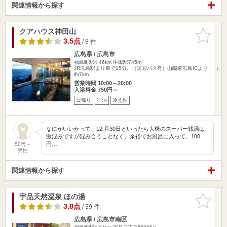
関連情報から探す
クアハウス神田山
お気に入
りに追加
3.5点
/ 8 件
広島県 / 広島市
福島町駅4.46km
牛田駅745m
JR広島駅より車で15分。（送迎バス有）山陽道広島ICより
約7km
営業時間 10:00～20:00
入浴料金 750円～
日帰り
宿泊
冷え性
なにがいいかって、12.月30日といったら大概のスーパー銭湯は
激混みですが混み合うことなく、余裕でお風呂に入って、100
円…
50代～
男性
関連情報から探す
宇品天然温泉 ほの湯
お気に入
りに追加
3.8点
/ 39 件
広島県 / 広島市南区