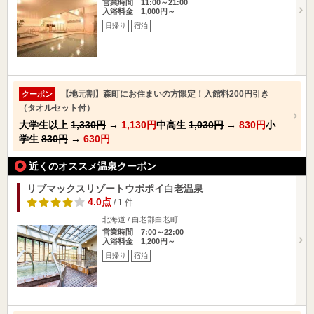
営業時間 11:00～21:00
入浴料金 1,000円～
日帰り
宿泊
【地元割】森町にお住まいの方限定！入館料200円引き
クーポン
（タオルセット付）
大学生以上
1,330円
→
1,130円
中高生
1,030円
→
830円
小
学生
830円
→
630円
近くのオススメ温泉クーポン
リブマックスリゾートウポポイ白老温泉
4.0点
/ 1 件
北海道 / 白老郡白老町
営業時間 7:00～22:00
入浴料金 1,200円～
日帰り
宿泊