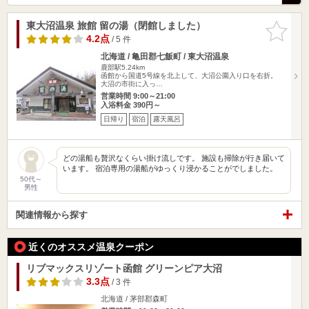
東大沼温泉 旅館 留の湯（閉館しました）
お気に入
りに追加
4.2点
/ 5 件
北海道 / 亀田郡七飯町 / 東大沼温泉
鹿部駅5.24km
函館から国道5号線を北上して、大沼公園入り口を右折。
大沼の市街に入っ…
営業時間 9:00～21:00
入浴料金 390円～
日帰り
宿泊
露天風呂
どの湯船も贅沢なくらい掛け流しです。 施設も掃除が行き届いて
います。 宿泊専用の湯船がゆっくり浸かることがでしました。
50代～
男性
関連情報から探す
近くのオススメ温泉クーポン
リブマックスリゾート函館 グリーンピア大沼
3.3点
/ 3 件
北海道 / 茅部郡森町