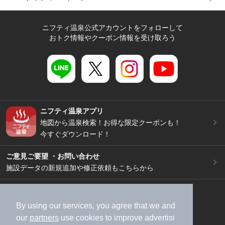
ニフティ温泉公式アカウントをフォローして
おトク情報やクーポン情報を受け取ろう
ニフティ温泉アプリ
地図から温泉検索！お得な限定クーポンも！
今すぐダウンロード！
ご意見ご要望 ・お問い合わせ
施設データの新規追加や修正依頼もこちらから
スマートフォン
/
PC
加盟店募集（資料請求）
広告出稿のご案内
By using our services, you agree that we and
our
partners
use cookies to improve advertisi
利用規約
ライフスタイルMEMBERS+規約