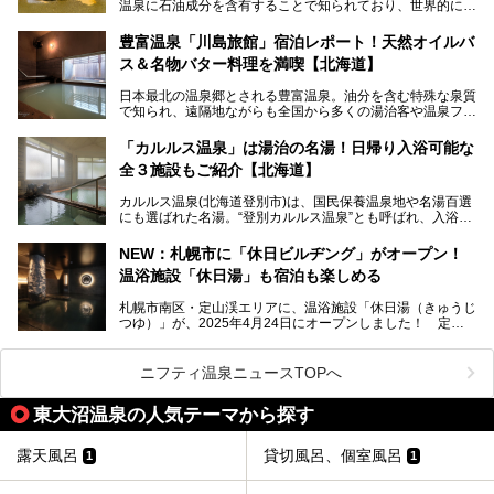
温泉に石油成分を含有することで知られており、世界的にも
第終了
大変希少な泉質です。また、油分が乾癬やアトピー性皮膚炎
に特効があると言われ、遠隔地ながらも全国から湯治・療養
───
豊富温泉「川島旅館」宿泊レポート！天然オイルバ
目的で多くの人々が訪れます。
提供元：株式会社バルクオム【PR】
ス＆名物バター料理を満喫【北海道】
この記事は株式会社バルクオム商品のPR記事です。
今回、四半世紀以上に渡り全国の温泉を巡り続ける筆者が現
日本最北の温泉郷とされる豊富温泉。油分を含む特殊な泉質
地体験し、独自の視点で豊富温泉の“天然オイルバス”をレポ
で知られ、遠隔地ながらも全国から多くの湯治客や温泉ファ
ート。温泉地概要や日帰り入浴施設をはじめ、宿泊施設・ア
ンが訪れる地です。
クセスまで徹底紹介します！
「カルルス温泉」は湯治の名湯！日帰り入浴可能な
「川島旅館」は、豊富温泉の開湯当初から営業する老舗旅
全３施設もご紹介【北海道】
館。とりわけ温泉の良さと名物のバター料理に定評があり、
口コミの評判も非常に高い宿。今回は筆者自ら宿泊し、自慢
カルルス温泉(北海道登別市)は、国民保養温泉地や名湯百選
の温泉や料理をはじめ、パブリックスペース・客室など宿の
にも選ばれた名湯。“登別カルルス温泉”とも呼ばれ、入浴剤
全貌を徹底的にご紹介します！
としてその名を聞いたことがある方も多いでしょう。観光色
豊かな登別温泉とは対照的な存在で、今も湯治場的な要素が
NEW：札幌市に「休日ビルヂング」がオープン！
残る閑静な温泉地です。
温浴施設「休日湯」も宿泊も楽しめる
今回、四半世紀以上に渡り全国の温泉を巡り続ける筆者が現
札幌市南区・定山渓エリアに、温浴施設「休日湯（きゅうじ
地体験し、カルルス温泉をご紹介。温泉地の概要や泉質解説
つゆ）」が、2025年4月24日にオープンしました！ 定山
をはじめ、日帰り入浴可能な全３施設の紹介・周辺観光・ア
渓の新たなランドマーク「休日ビルヂング」として誕生した
クセスまで徹底紹介します！
この施設は、温泉・サウナの「休日湯」・ラウンジの「THE
LOUNGE DAYOF」・グルメ「休日洋麺店」・ホテル「エク
ニフティ温泉ニュースTOPへ
スクラメーションホテル」で構成された、まさに大人の癒し
空間。
東大沼温泉の人気テーマから探す
今回は、そんな「休日ビルヂング」の魅力を5つのポイント
からご紹介します。
露天風呂
貸切風呂、個室風呂
1
1