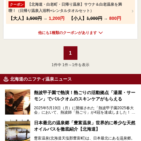
【北海道・白老町・日帰り温泉】サウナ＆白老温泉を満
クーポン
喫！（日帰り温泉入浴料+レンタルタオルセット）
【大人】
1,500円
→
1,200円
【小人】
1,000円
→
800円
他にも1種類のクーポンがあります
1
1
件中 1件～1件を表示
北海道のニフティ温泉ニュース
熱波甲子園で熱演！熱ごりの活動拠点「湯屋・サー
モン」でバルクオムのスキンケアがもらえる
2025年5月19日（月）に開催された「熱波甲子園2025春大
会」において、熱波師「熱ごり」が4冠を達成しました！
このたび、バルクオム賞の受賞を記念して、熱ごりさんの活
動拠点である北海道の銭湯「湯屋・サーモン」にて、メンズ
日本最北の温泉郷「豊富温泉」世界的に希少な天然
スキンケアブランド バルクオムの「ONE DAY KIT」を数量
オイルバスを徹底紹介【北海道】
限定でプレゼントいたします。
老若男女問わず、多くの方にご体験いただける製品ですの
豊富温泉(北海道天塩郡豊富町)は、日本最北にある温泉郷。
で、ぜひお試しください。※6月13日配布開始、なくなり次