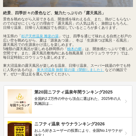
絶景、四季折々の景色など、魅力たっぷりの「露天風呂」
景色を眺めながら入浴できる点、開放感を味わえる点、また、熱がこもらない
のでのぼせにくいなどの理由で「露天風呂」の人気は高く、旅館はもちろん、
日帰り温泉、日帰り入浴施設でも併設しているところが多くあります。
埼玉県の「
杉戸天然温泉 雅楽の湯
」では、四季を通じて味わえる自然と杉戸の
広い空を眺めながら、夏は「源泉あつ湯」、冬は「生源泉つぼ風呂・石風呂」
露天風呂での生源泉かけ流しを楽しめます。
5種類の露天風呂が楽しめる静岡県の「
柚木の郷
」は、開放感たっぷりで癒しの
空間です。また、露天風呂敷地内にある熱風蒸屋（ロウリュウ サウナ）では、
毎日定時刻にロウリュウも楽しめます。
東大沼温泉の露天風呂が楽しめる温泉、日帰り温泉、スーパー銭湯の中でも特
に人気があるのは、
東大沼温泉 旅館 留の湯（閉館しました）
などの施設で
す。ぜひ一度は足を運んでみてください。
第20回ニフティ温泉年間ランキング2025
全国約2.2万件の中から頂点に選ばれた、2025年の人
気施設は…
ニフティ温泉 サウナランキング2026
おふろ好きユーザーの投票により、全国No.1サウナが
決定！