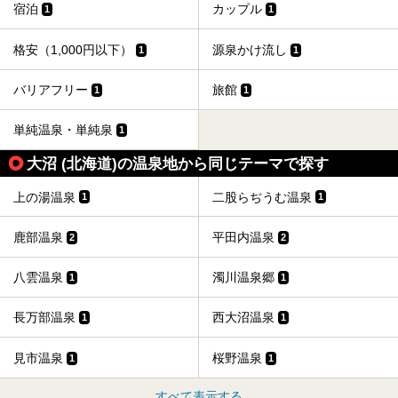
宿泊
カップル
1
1
格安（1,000円以下）
源泉かけ流し
1
1
バリアフリー
旅館
1
1
単純温泉・単純泉
1
大沼 (北海道)の温泉地から同じテーマで探す
上の湯温泉
二股らぢうむ温泉
1
1
鹿部温泉
平田内温泉
2
2
八雲温泉
濁川温泉郷
1
1
長万部温泉
西大沼温泉
1
1
見市温泉
桜野温泉
1
1
すべて表示する