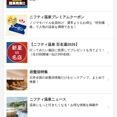
ニフティ温泉プレミアムクーポン
ノジマモバイル会員向け 通常よりもお得な「特別価
格」で人気の温泉を満喫できる！
【ニフティ温泉 百名湯2026】
行ってみたい施設に投票してプレゼントを当てよう！
（全10回開催 / 合計260名様）
岩盤浴特集
日本全国の岩盤浴情報だけをピックアップ。まとめて
検索！
ニフティ温泉ニュース
温泉にもっと行きたくなる！お得な情報を掲載中