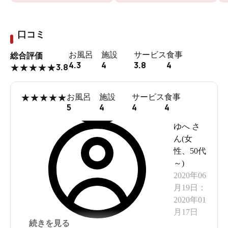
口コミ
お風呂
施設
サービス
食事
総合評価
4.3
4
3.8
4
3.8
★
★
★
★
★
★
★
★
★
★
お風呂
施設
サービス
食事
5
4
4
4
ゆへ
さ
ん(
女
性
、
50代
～
)
2020年06
月19日
：
2020年01
月17日
続きを見る