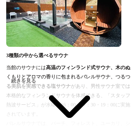
3種類の中から選べるサウナ
当館のサウナには
高温のフィンランド式サウナ、木のぬ
くもりとアロマの香りに包まれるバレルサウナ、つるつ
続きを見る
る美肌を実感できる塩サウナ
があり、男性サウナ室では
本格的なフィンランドサウナを体感できる、「スタッフ
熱波サービス」が水曜日16：00・17：30・19：00に実施
されています。
バレルサウナでは、バーチ、フォレスト、ユーカリ、シ
トラス、ベリーなど日替わりのアロマロウリュを楽しむ