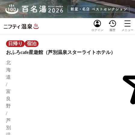
ログイン
履歴
メニュー
日帰り
宿泊
おふろcafe星遊館（芦別温泉スターライトホテル）
北
海
道
/
富
良
野
/
芦
別
温