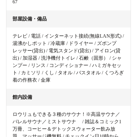
67
部屋設備・備品
テレビ / 電話 / インターネット接続(無線LAN形式) /
湯沸かしポット / 冷蔵庫 / ドライヤー / ズボンプ
レッサー(貸出) / 電気スタンド(貸出) / アイロン(貸
出) / 加湿器 / 洗浄機付トイレ / 石鹸（固形） / シャ
ンプー / リンス / コンディショナー / ハミガキセッ
ト / カミソリ / くし / タオル / バスタオル / くつろぎ
着の作務衣 / 金庫
館内設備
ロウリュもできる３種のサウナ！※高温サウナ／
バレルサウナ／ミストサウナ / 雑誌＆コミック1
万冊、コーヒー＆デトックスウォーター飲み放
題、マッサージ機無料 / チェックイン日10時から