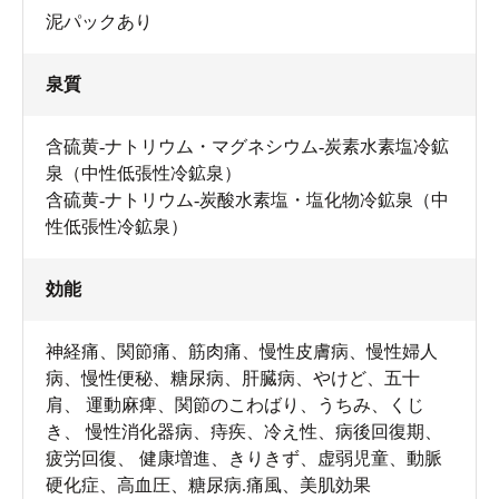
泥パックあり
泉質
含硫黄‐ナトリウム・マグネシウム‐炭素水素塩冷鉱
泉（中性低張性冷鉱泉）
含硫黄‐ナトリウム‐炭酸水素塩・塩化物冷鉱泉（中
性低張性冷鉱泉）
効能
神経痛、関節痛、筋肉痛、慢性皮膚病、慢性婦人
病、慢性便秘、糖尿病、肝臓病、やけど、五十
肩、 運動麻痺、関節のこわばり、うちみ、くじ
き、 慢性消化器病、痔疾、冷え性、病後回復期、
疲労回復、 健康増進、きりきず、虚弱児童、動脈
硬化症、高血圧、糖尿病.痛風、美肌効果