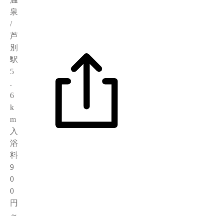
泉
/
芦
別
駅
5
.
6
k
m
入
浴
料
9
0
0
円
～