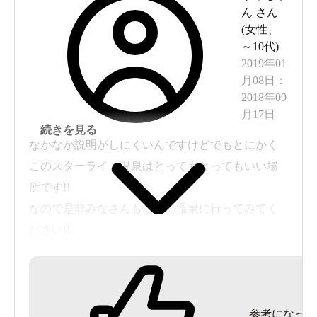
食べたいメニューがあったのに残念でした。
ん
さん
(
女性
、
(前に来た時はとても美味しかったです)
～10代
)
2019年01
マンガが豊富で、マンガ好きには最高の場所で
月08日
：
す。巣籠もりっぽくて楽しいです。
2018年09
月17日
小さなボックスに入って読む場所が快適でした
続きを見る
が、近くに子どもが来ると遊び場のように騒いで
なかなか説明がしにくいんですけどでもとにかく
うるさいです。そして冬だったので、窓からくる
このスターライト温泉はとってもとってもいい場
冷気がかなり寒いです。着る毛布の提供があった
所です!!
ので良かったですが。
なので是非みなさんもここの温泉に行ってみてく
ださい!!
これはホテルのせいではありませんが、マナーの
また、休憩所も本やくつろげる所もいっぱいあり
悪い客も少なくないです。子どもがシリーズ全巻
ます!!
(10冊以上)キープしても注意もせず放置。
私は小さい頃からここの温泉に入っています！
良い読書スペースを場所取りをしたまま長時間不
参考になった