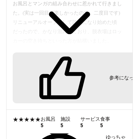
お風呂とマンガの組み合わせに惹かれて行きまし
た。(実は一回目が楽しかったので、二度目です)
リニューアルオープンして評判になり始めた頃
だったので、かなり混雑しており、脱衣場はロッ
カーの空き待ちといった方が結構いました。
お風呂じゃない人が荷物を入れるロッカーの場所
があるのかわからず、マンガを探したり、別の本
と入れ替えに行く時に、毎回コートや荷物を持っ
参考になった
て動くのがちょっと面倒でした。
お風呂は泉質も良く、泥パックなどもあって良
かったです。
混みすぎていてレストランに入れないままラスト
★
★
★
★
★
お風呂
施設
サービス
食事
オーダーの時間になり、空腹を抱えてマンガを読
5
5
5
5
むことになりました。
ゆっちゃ