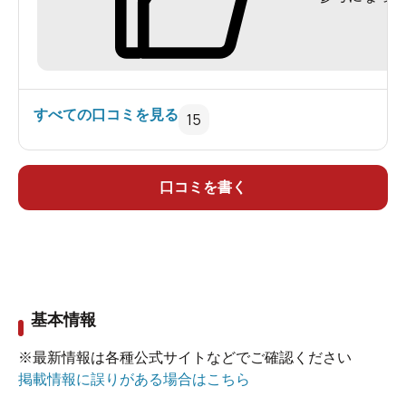
在にしたり。
もう少し読書スペースの利用ルール的なものを決
めて、みんなが快適に利用できるようにした方
が、長い目で見てリピーターが増えると思いまし
すべての口コミを見る
15
た。
まだリニューアルオープンしたばかりで、従業員
口コミを書く
さんも手探り感がありました。
とても良い施設なので、コロナに負けず頑張って
欲しいです。
また行きます。
基本情報
※最新情報は各種公式サイトなどでご確認ください
掲載情報に誤りがある場合はこちら