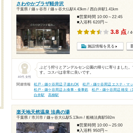
さわやかプラザ軽井沢
千葉県 / 鎌ヶ谷市 /
鎌ヶ谷大仏駅4.43km
/
西白井駅1.41km
■営業時間 10:00～22:45
■入浴料 620円～
3.8 点
/ 
施設情報を見る
ぶどう狩りとアンデルセン公園の帰りに寄りました。
す。コスパは非常に良いです。
40代 女性
関連情報
松戸・鎌ケ谷周辺 子連れOK
松戸・鎌ケ谷周辺 エステ・マ
松戸・鎌ケ谷周辺 お食事・食事処
松戸・鎌ケ谷周辺 格安（1
白井駅
高柳駅
楽天地天然温泉 法典の湯
千葉県 / 市川市 /
鎌ヶ谷大仏駅5.13km
/
船橋法典駅592m
■営業時間 10:00～25:00
■入浴料 950円～