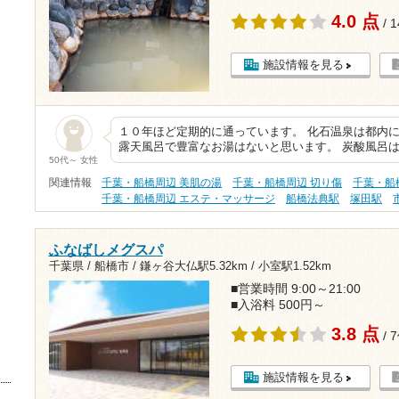
4.0 点
/ 
施設情報を見る
１０年ほど定期的に通っています。 化石温泉は都内
露天風呂で豊富なお湯はないと思います。 炭酸風呂は
50代～ 女性
関連情報
千葉・船橋周辺 美肌の湯
千葉・船橋周辺 切り傷
千葉・船
千葉・船橋周辺 エステ・マッサージ
船橋法典駅
塚田駅
ふなばしメグスパ
千葉県 / 船橋市 /
鎌ヶ谷大仏駅5.32km
/
小室駅1.52km
■営業時間 9:00～21:00
■入浴料 500円～
3.8 点
/ 
施設情報を見る