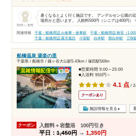
暑くなるとよく行く施設です。 アンデルセン公園の
場所かと思います。 入館料500円（シニアは400円） 
50代～ 女性
関連情報
千葉・船橋周辺 お食事・食事処
千葉・船橋周辺 格安（1,0
千葉・船橋周辺 露天風呂
小室駅
白井駅
西白井駅
三咲
船橋温泉 湯楽の里
千葉県 / 船橋市 /
鎌ヶ谷大仏駅5.43km
/
塚田駅569m
■営業時間 9:00～25:00
■入浴料 950円～
4.1 点
/ 
クーポンあり
施設情報を見る
入館料＋岩盤浴 100円引き
クーポン
平日：
1,450円
→
1,350円