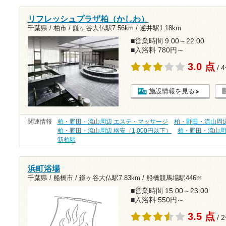
リフレッシュプラザ柏（かしわ）
千葉県 / 柏市 /
鎌ヶ谷大仏駅7.56km
/
逆井駅1.18km
■営業時間 9:00～22:00
■入浴料 780円～
3.0 点
/ 
施設情報を見る
関連情報
柏・野田・流山周辺 エステ・マッサージ
柏・野田・流山周
柏・野田・流山周辺 格安（1,000円以下）
柏・野田・流山周
新柏駅
浜町浴場
千葉県 / 船橋市 /
鎌ヶ谷大仏駅7.83km
/
船橋競馬場駅446m
■営業時間 15:00～23:00
■入浴料 550円～
3.5 点
/ 