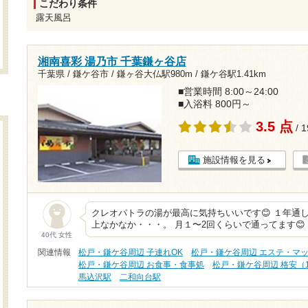
こだわり条件
露天風呂
湘南喜彩 湯乃市 千葉鎌ヶ谷店
千葉県 / 鎌ケ谷市 /
鎌ヶ谷大仏駅980m
/
鎌ケ谷駅1.41km
■営業時間 8:00～24:00
■入浴料 800円～
3.5 点
/ 
施設情報を見る
クレオパトラの湯が最高に気持ちいいです😊 １年通
上なかなか・・・。 月１〜2回くらいで通ってます😊
40代 女性
関連情報
松戸・鎌ケ谷周辺 子連れOK
松戸・鎌ケ谷周辺 エステ・マ
松戸・鎌ケ谷周辺 お食事・食事処
松戸・鎌ケ谷周辺 格安（1
馬込沢駅
二和向台駅