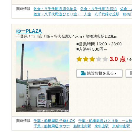
関連情報
佐倉・八千代周辺 塩化物泉
佐倉・八千代周辺 宿泊
佐倉・
佐倉・八千代周辺 ひとり旅・一人旅
八千代緑が丘駅
船橋
ゆーPLAZA
千葉県 / 市川市 /
鎌ヶ谷大仏駅6.45km
/
船橋法典駅1.23km
■営業時間 16:00～23:00
■入浴料 500円～
3.0 点
/ 
施設情報を見る
関連情報
千葉・船橋周辺 子連れOK
千葉・船橋周辺 ひとり旅・一人
千葉・船橋周辺 サウナ
船橋法典駅
東中山駅
京成中山駅