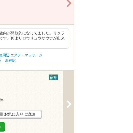
>
館内が開放的になってました。リクラ
です。何よりロウリュウサウナが出来
橋周辺 エステ・マッサージ
駅
海神駅
宿泊
1件
>
お気に入りに追加
る