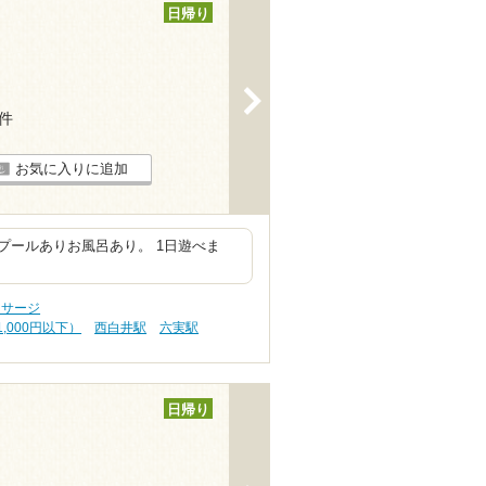
日帰り
>
4件
お気に入りに追加
プールありお風呂あり。 1日遊べま
ッサージ
,000円以下）
西白井駅
六実駅
日帰り