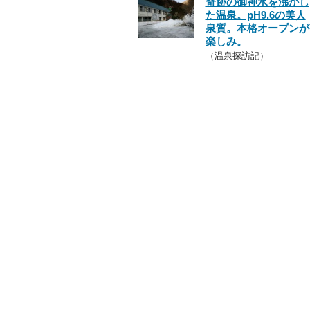
奇跡の御神水を沸かし
た温泉。pH9.6の美人
泉質。本格オープンが
楽しみ。
（温泉探訪記）