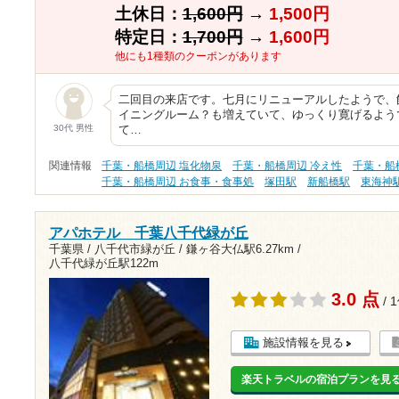
土休日：
1,600円
→
1,500円
特定日：
1,700円
→
1,600円
他にも1種類のクーポンがあります
二回目の来店です。七月にリニューアルしたようで、
イニングルーム？も増えていて、ゆっくり寛げるよう
30代 男性
て…
関連情報
千葉・船橋周辺 塩化物泉
千葉・船橋周辺 冷え性
千葉・船
千葉・船橋周辺 お食事・食事処
塚田駅
新船橋駅
東海神
アパホテル 千葉八千代緑が丘
千葉県 / 八千代市緑が丘 /
鎌ヶ谷大仏駅6.27km
/
八千代緑が丘駅122m
3.0 点
/ 
施設情報を見る
楽天トラベルの宿泊プランを見