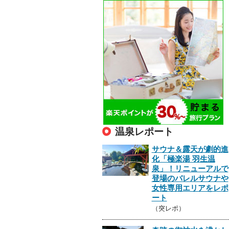
温泉レポート
サウナ＆露天が劇的進
化「極楽湯 羽生温
泉」！リニューアルで
登場のバレルサウナや
女性専用エリアをレポ
ート
（突レポ）