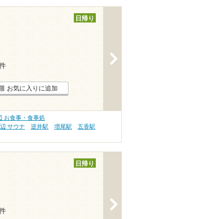
日帰り
>
4件
お気に入りに追加
辺 お食事・食事処
辺 サウナ
逆井駅
増尾駅
五香駅
日帰り
>
2件