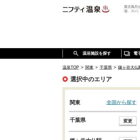
露天風呂
湯、スパ
温浴施設を探す
電
温泉TOP
>
関東
>
千葉県
>
鎌ヶ谷大仏
選択中のエリア
全国から探す
関東
千葉県
変更