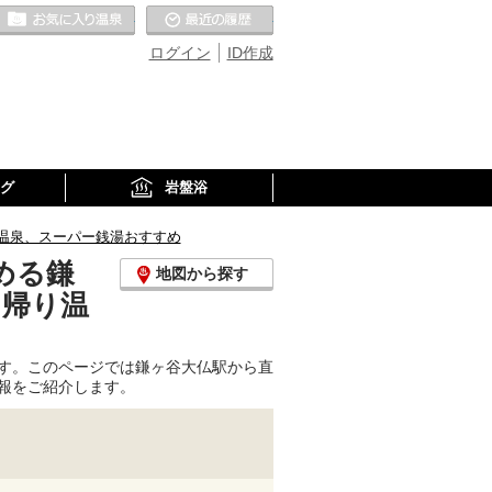
お気に入りの温泉
最近の履歴
ログイン
ID作成
グ
岩盤浴
温泉、スーパー銭湯おすすめ
める鎌
地図から探す
日帰り温
す。このページでは鎌ヶ谷大仏駅から直
報をご紹介します。