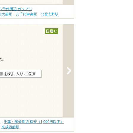
八千代周辺 カップル
日大前駅
八千代中央駅
北習志野駅
日帰り
4件
>
お気に入りに追加
旅
千葉・船橋周辺 格安（1,000円以下）
京成西船駅