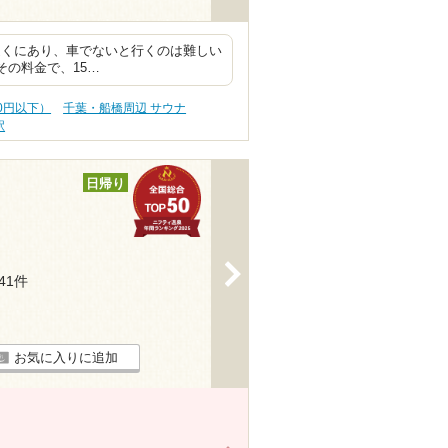
近くにあり、車でないと行くのは難しい
その料金で、15…
00円以下）
千葉・船橋周辺 サウナ
駅
日帰り
>
241件
お気に入りに追加