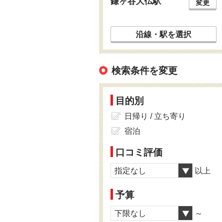
鎌ヶ谷大仏駅
変更
沿線・駅を選択
検索条件を変更
目的別
日帰り / 立ち寄り
宿泊
口コミ評価
指定なし
以上
予算
下限なし
～