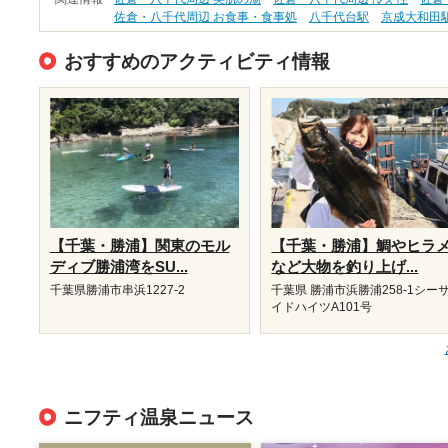
佐倉・八千代周辺 お食事・食事処
八千代台駅
京成大和田
おすすめのアクティビティ情報
【千葉・勝浦】関東のモル
【千葉・勝浦】鯛やヒラ
ディブ勝浦湾をSU...
など大物を釣り上げ...
千葉県勝浦市串浜1227-2
千葉県 勝浦市浜勝浦258-1シー
イドハイツA101号
ニフティ温泉ニュース