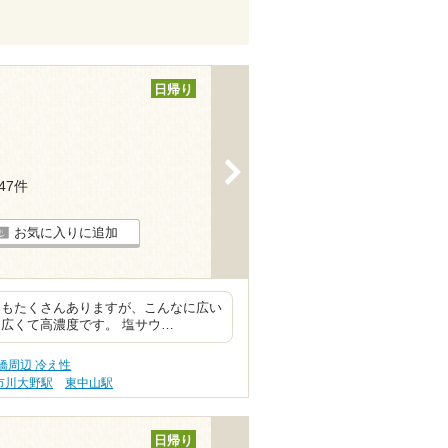
日帰り
>
147件
お気に入りに追加
にもたくさんありますが、こんなに広い
広くて高濃度です。 塩サウ…
橋周辺 冷え性
市川大野駅
東中山駅
日帰り