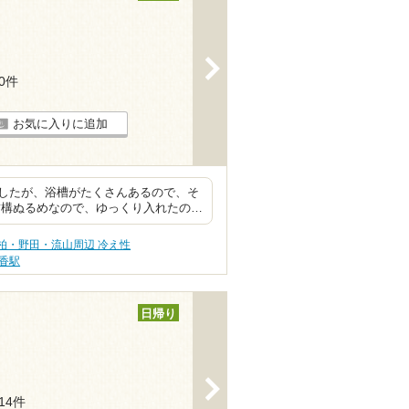
>
70件
お気に入りに追加
したが、浴槽がたくさんあるので、そ
結構ぬるめなので、ゆっくり入れたの…
柏・野田・流山周辺 冷え性
香駅
日帰り
>
114件