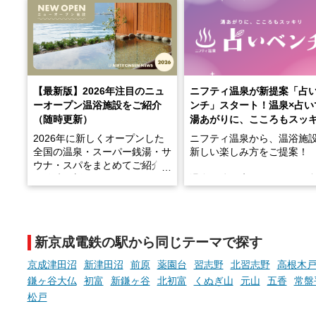
【最新版】2026年注目のニュ
ニフティ温泉が新提案「占
ーオープン温浴施設をご紹介
ンチ」スタート！温泉×占い
（随時更新）
湯あがりに、こころもスッ
2026年に新しくオープンした
ニフティ温泉から、温浴施
全国の温泉・スーパー銭湯・サ
新しい楽しみ方をご提案！
ウナ・スパをまとめてご紹介！
※随時更新しています
温泉で体を癒したあとに、
でこころもスッキリ──そん
天然温泉や露天風呂、注目のサ
新体験が楽しめる「占いベ
ウナなど、こだわりの魅力がつ
チ」を展開中♨
まったスポットが続々登場して
新京成電鉄の駅から同じテーマで探す
います。
手相やタロットなど気軽に
現地取材記事もあわせて紹介し
める占いで、“ととのう”お
京成津田沼
新津田沼
前原
薬園台
習志野
北習志野
高根木
ていますので、気になる施設は
時間を、もっと特別に。
鎌ヶ谷大仏
初富
新鎌ヶ谷
北初富
くぬぎ山
元山
五香
常盤
ぜひチェックして次のおでかけ
松戸
先の参考にしてみてください
ね。