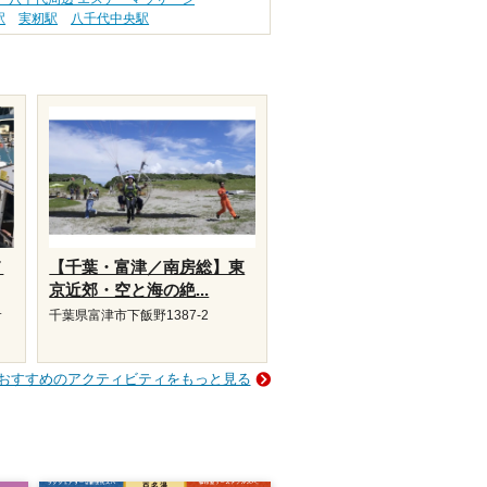
駅
実籾駅
八千代中央駅
メ
【千葉・富津／南房総】東
京近郊・空と海の絶...
サ
千葉県富津市下飯野1387-2
おすすめのアクティビティをもっと見る