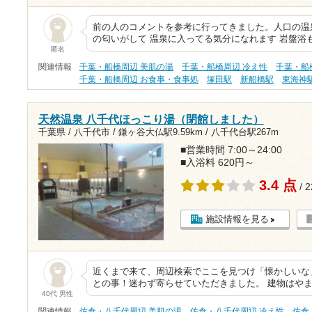
前の人のコメントを参考に行ってきました。人口の温
の匂いがして 温泉に入ってる気分になれます 岩盤浴
匿名
関連情報
千葉・船橋周辺 美肌の湯
千葉・船橋周辺 冷え性
千葉・船
千葉・船橋周辺 お食事・食事処
塚田駅
新船橋駅
東海神
天然温泉 八千代ほっこり湯（閉館しました）
千葉県 / 八千代市 /
鎌ヶ谷大仏駅9.59km
/
八千代台駅267m
■営業時間 7:00～24:00
■入浴料 620円～
3.4 点
/ 
施設情報を見る
近くまで来て、周辺検索でここを見つけ「懐かしいな
との事！迷わず寄らせていただきました。 建物はや
40代 男性
関連情報
佐倉・八千代周辺 美肌の湯
佐倉・八千代周辺 冷え性
佐倉