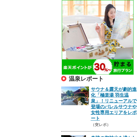
温泉レポート
サウナ＆露天が劇的進
化「極楽湯 羽生温
泉」！リニューアルで
登場のバレルサウナや
女性専用エリアをレポ
ート
（突レポ）