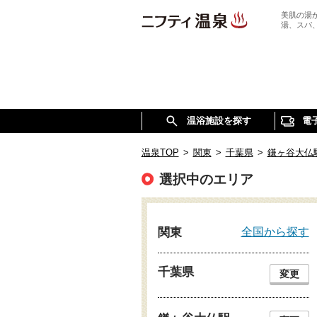
美肌の湯
湯、スパ
温浴施設を探す
電
温泉TOP
>
関東
>
千葉県
>
鎌ヶ谷大仏
選択中のエリア
全国から探す
関東
千葉県
変更