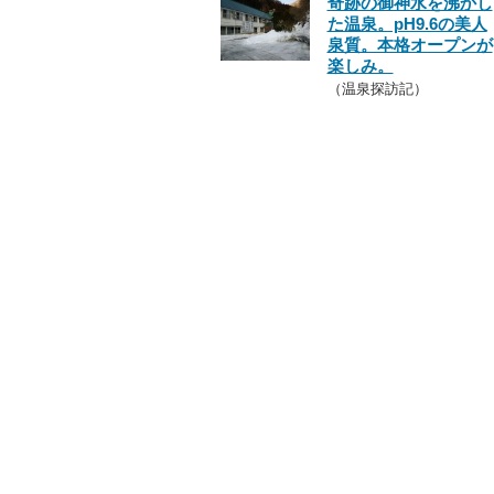
奇跡の御神水を沸かし
た温泉。pH9.6の美人
泉質。本格オープンが
楽しみ。
（温泉探訪記）