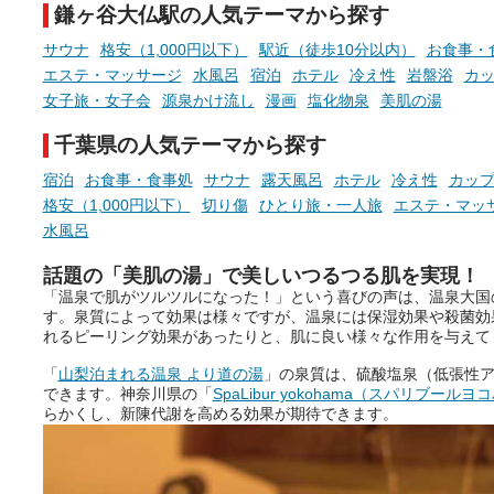
鎌ヶ谷大仏駅の人気テーマから探す
サウナ
格安（1,000円以下）
駅近（徒歩10分以内）
お食事・
エステ・マッサージ
水風呂
宿泊
ホテル
冷え性
岩盤浴
カ
女子旅・女子会
源泉かけ流し
漫画
塩化物泉
美肌の湯
千葉県の人気テーマから探す
宿泊
お食事・食事処
サウナ
露天風呂
ホテル
冷え性
カッ
格安（1,000円以下）
切り傷
ひとり旅・一人旅
エステ・マッ
水風呂
話題の「美肌の湯」で美しいつるつる肌を実現！
「温泉で肌がツルツルになった！」という喜びの声は、温泉大国
す。泉質によって効果は様々ですが、温泉には保湿効果や殺菌効
れるピーリング効果があったりと、肌に良い様々な作用を与えて
「
山梨泊まれる温泉 より道の湯
」の泉質は、硫酸塩泉（低張性
できます。神奈川県の「
SpaLibur yokohama（スパリブールヨ
らかくし、新陳代謝を高める効果が期待できます。