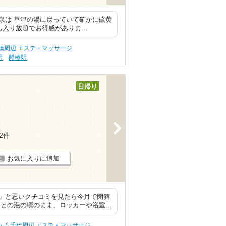
泉は 草津の湯に戻っていて確かに硫黄
も入り放題でお得感がありま…
橋周辺 エステ・マッサージ
駅
船橋駅
日帰り
>
22件
お気に入りに追加
」と思いクチコミを見たら今月で閉館
まとの湯の頃のまま、ロッカーや浴室…
・八千代周辺 エステ・マッサージ