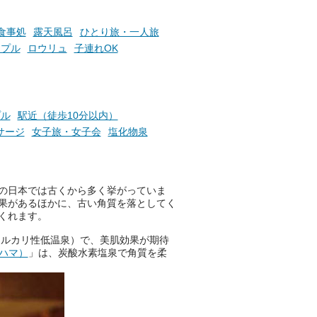
食事処
露天風呂
ひとり旅・一人旅
ップル
ロウリュ
子連れOK
プル
駅近（徒歩10分以内）
サージ
女子旅・女子会
塩化物泉
の日本では古くから多く挙がっていま
果があるほかに、古い角質を落としてく
くれます。
アルカリ性低温泉）で、美肌効果が期待
コハマ）
」は、炭酸水素塩泉で角質を柔