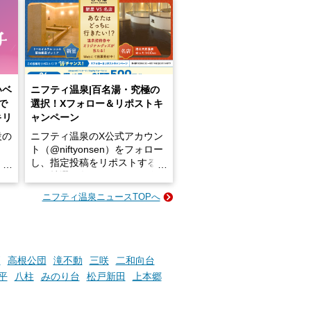
いベ
ニフティ温泉|百名湯・究極の
で
選択！Xフォロー＆リポストキ
キリ
ャンペーン
設の
ニフティ温泉のX公式アカウン
ト（@niftyonsen）をフォロー
し、指定投稿をリポストする
占い
と、抽選で各回26（ふろ）名
な
様（合計260名様）に選べるe-
ニフティ温泉ニュースTOPへ
ン
GIFT500円分をプレゼントい
たします。
楽し
ふろ
戸
高根公団
滝不動
三咲
二和向台
平
八柱
みのり台
松戸新田
上本郷