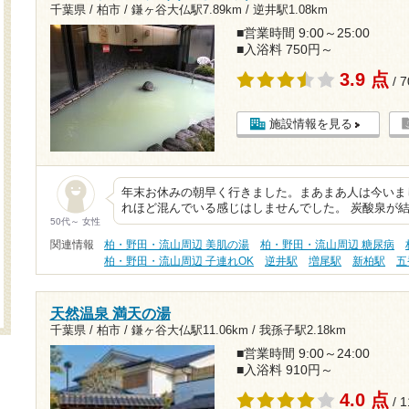
千葉県 / 柏市 /
鎌ヶ谷大仏駅7.89km
/
逆井駅1.08km
■営業時間 9:00～25:00
■入浴料 750円～
3.9 点
/ 
施設情報を見る
年末お休みの朝早く行きました。まあまあ人は今いま
れほど混んでいる感じはしませんでした。 炭酸泉が
50代～ 女性
関連情報
柏・野田・流山周辺 美肌の湯
柏・野田・流山周辺 糖尿病
柏・野田・流山周辺 子連れOK
逆井駅
増尾駅
新柏駅
五
天然温泉 満天の湯
千葉県 / 柏市 /
鎌ヶ谷大仏駅11.06km
/
我孫子駅2.18km
■営業時間 9:00～24:00
■入浴料 910円～
4.0 点
/ 