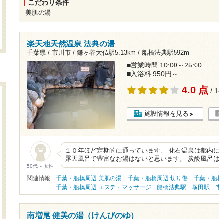
こだわり条件
美肌の湯
楽天地天然温泉 法典の湯
千葉県 / 市川市 /
鎌ヶ谷大仏駅5.13km
/
船橋法典駅592m
■営業時間 10:00～25:00
■入浴料 950円～
4.0 点
/ 
施設情報を見る
１０年ほど定期的に通っています。 化石温泉は都内
露天風呂で豊富なお湯はないと思います。 炭酸風呂は
50代～ 女性
関連情報
千葉・船橋周辺 美肌の湯
千葉・船橋周辺 切り傷
千葉・船
千葉・船橋周辺 エステ・マッサージ
船橋法典駅
塚田駅
南増尾 健美の湯（けんびのゆ）