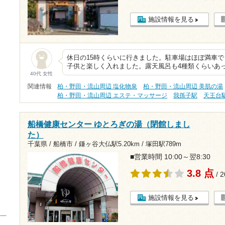
施設情報を見る
休日の15時くらいに行きました。駐車場はほぼ満車
子供と楽しく入れました。露天風呂も4種類くらいあ
40代 女性
関連情報
柏・野田・流山周辺 塩化物泉
柏・野田・流山周辺 美肌の湯
柏・野田・流山周辺 エステ・マッサージ
我孫子駅
天王台
船橋健康センター ゆとろぎの湯（閉館しまし
た）
千葉県 / 船橋市 /
鎌ヶ谷大仏駅5.20km
/
塚田駅789m
■営業時間 10:00～翌8:30
3.8 点
/ 
施設情報を見る