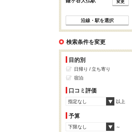
鎌ヶ谷大仏駅
変更
沿線・駅を選択
検索条件を変更
目的別
日帰り / 立ち寄り
宿泊
口コミ評価
指定なし
以上
予算
下限なし
～