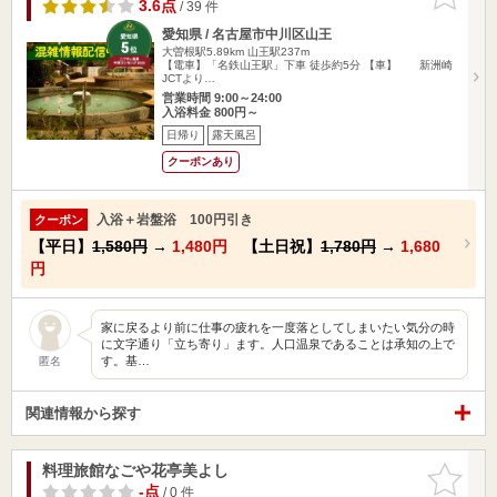
りに追加
3.6点
/ 39 件
愛知県 / 名古屋市中川区山王
大曽根駅5.89km
山王駅237m
【電車】「名鉄山王駅」下車 徒歩約5分 【車】 新洲崎
JCTより…
営業時間 9:00～24:00
入浴料金 800円～
日帰り
露天風呂
クーポンあり
入浴＋岩盤浴 100円引き
クーポン
【平日】
1,580円
→
1,480円
【土日祝】
1,780円
→
1,680
円
家に戻るより前に仕事の疲れを一度落としてしまいたい気分の時
に文字通り「立ち寄り」ます。人口温泉であることは承知の上で
す。基…
匿名
関連情報から探す
料理旅館なごや花亭美よし
お気に入
りに追加
-点
/ 0 件