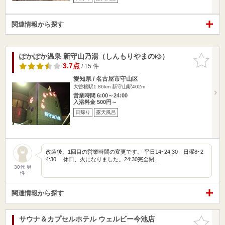
関連情報から探す
ぽかぽか温泉 新守山乃湯（しんもりやまのゆ）
お気に入
りに追加
3.7点
/ 15 件
愛知県 / 名古屋市守山区
大曽根駅1.86km
新守山駅402m
営業時間 6:00～24:00
入浴料金 500円～
日帰り
露天風呂
改装後、1回目の営業時間の変更です。 平日14~24:30 日曜8~2
4:30 休日、火になりました。24:30完全閉…
30代 男
性
関連情報から探す
サウナ＆カプセルホテル ウェルビー今池店
お気に入