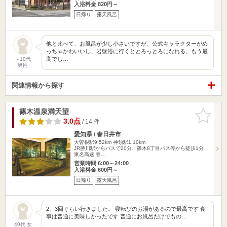
入浴料金 820円～
日帰り
露天風呂
他と比べて、お風呂が少し小さいですが、公式キャラクターがめ
っちゃかわいいし、岩盤浴に行くととろっとろになれる。もう最
高でし…
～10代
男性
関連情報から探す
篠木温泉満天望
お気に入
りに追加
3.0点
/ 14 件
愛知県 / 春日井市
大曽根駅9.52km
神領駅1.10km
JR勝川駅からバスで20分、篠木8丁目バス停から徒歩1分
東名高速 春…
営業時間 6:00～24:00
入浴料金 600円～
日帰り
露天風呂
2、3回ぐらい行きました。 寝転びのお湯があるので最高です 食
事は普通に美味しかったです 普通にお風呂だけでもの…
40代 女