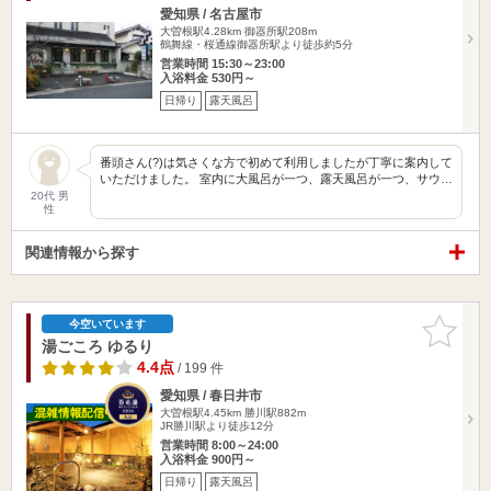
愛知県 / 名古屋市
大曽根駅4.28km
御器所駅208m
鶴舞線・桜通線御器所駅より徒歩約5分
営業時間 15:30～23:00
入浴料金 530円～
日帰り
露天風呂
番頭さん(?)は気さくな方で初めて利用しましたが丁寧に案内して
いただけました。 室内に大風呂が一つ、露天風呂が一つ、サウ…
20代 男
性
関連情報から探す
お気に入
今空いています
りに追加
湯ごころ ゆるり
4.4点
/ 199 件
愛知県 / 春日井市
大曽根駅4.45km
勝川駅882m
JR勝川駅より徒歩12分
営業時間 8:00～24:00
入浴料金 900円～
日帰り
露天風呂