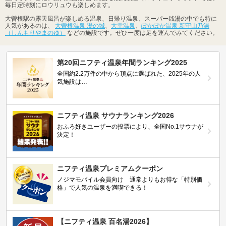
毎日定時刻にロウリュウも楽しめます。
大曽根駅の露天風呂が楽しめる温泉、日帰り温泉、スーパー銭湯の中でも特に
人気があるのは、
大曽根温泉 湯の城
、
大幸温泉
、
ぽかぽか温泉 新守山乃湯
（しんもりやまのゆ）
などの施設です。ぜひ一度は足を運んでみてください。
第20回ニフティ温泉年間ランキング2025
全国約2.2万件の中から頂点に選ばれた、2025年の人
気施設は…
ニフティ温泉 サウナランキング2026
おふろ好きユーザーの投票により、全国No.1サウナが
決定！
ニフティ温泉プレミアムクーポン
ノジマモバイル会員向け 通常よりもお得な「特別価
格」で人気の温泉を満喫できる！
【ニフティ温泉 百名湯2026】