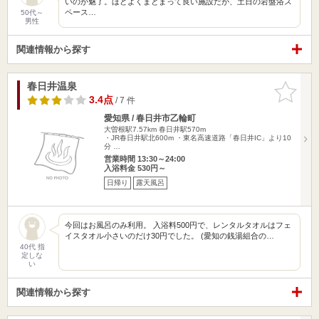
いのが魅了。ほどよくまとまって良い施設だが、土日の岩盤浴ス
ペース…
50代～
男性
関連情報から探す
春日井温泉
お気に入
りに追加
3.4点
/ 7 件
愛知県 / 春日井市乙輪町
大曽根駅7.57km
春日井駅570m
・JR春日井駅北600m ・東名高速道路「春日井IC」より10
分 …
営業時間 13:30～24:00
入浴料金 530円～
日帰り
露天風呂
今回はお風呂のみ利用。 入浴料500円で、レンタルタオルはフェ
イスタオル小さいのだけ30円でした。 (愛知の銭湯組合の…
40代 指
定しな
い
関連情報から探す