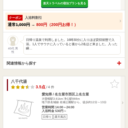
楽天トラベルの宿泊プランを見る
入浴料割引
クーポン
通常
1,000円
→
800円（200円お得！）
日帰り温泉で利用しました。16時30分に入りほぼ貸切状態で入
浴。1人でサウナに入っていると後から2名ほど来ました。入った
瞬…
40代 男
性
関連情報から探す
八千代湯
お気に入
りに追加
3.5点
/ 4 件
愛知県 / 名古屋市西区上名古屋
大曽根駅3.61km
浄心駅666m
地下鉄名城線 名城公園駅から、徒歩約12分～13分
営業時間 14:00～24:00
入浴料金 530円～
日帰り
露天風呂