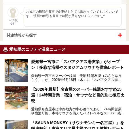
お風呂の種類が豊富で食事処もとても賑わっていてすごくいいで
す。 漫画の種類も豊富で時間が足りないくらいです^_^
～10代
女性
関連情報から探す
愛知県のニフティ温泉ニュース
愛知県一宮市に「スパアクアス湯友楽」がオープ
ン！多彩な浴槽やスタジアムサウナを徹底レポート
愛知県一宮市のスーパー銭湯「美彩都 湯友楽（みさとゆう
らく）」が、2026年6月18日（木）に「スパアクアス湯友
楽」としてリニューアルオープン！
【2026年最新】名古屋のスーパー銭湯おすすめ15
この地で30年にわたり愛され続けてきた施設だからこそ、
選！24時間営業・宿泊・サウナなど目的別に徹底比
地元住民をはじめオープンを待ちわびている人も多いのでは
ないでしょうか。
較
老朽化した設備の補修を機に、2年前からじっくり構想を練
ってきたというだけあって、館内の充実度は想像以上。
愛知県名古屋市は中部地方の中心都市であり、24時間営業
以前の4倍に拡張したという露天エリアや10の浴槽、40人収
や宿泊可能、本格サウナを備えたハイレベルなスーパー銭湯
容の巨大なスタジアムサウナに、岩盤浴やリラクゼーション
が密集する激戦区です。
までまるごと楽しめる施設に生まれ変わりました。
「SAUNA MONKEY（サウナモンキー名古屋）」を
そのため、「日々の仕事の疲れを心身ともにリセットした
今回は、全面リニューアルして新しくなった「スパアクアス
徹底解剖！東海エリア最大級のサウナ体験レポート