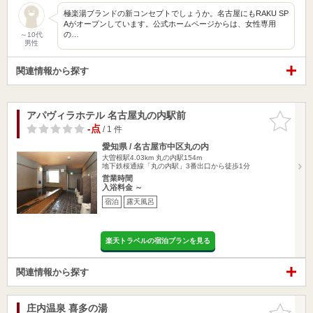
極楽湯ブランドの新コンセプトでしょうか。名古屋にもRAKU SP
Aがオープンしています。公式ホームページからは、女性専用
の…
～10代
男性
関連情報から探す
アパヴィラホテル 名古屋丸の内駅前
お気に入
りに追加
-点
/ 1 件
愛知県 / 名古屋市中区丸の内
大曽根駅4.03km
丸の内駅154m
地下鉄桜通線「丸の内駅」3番出口から徒歩1分
営業時間
入浴料金 ～
宿泊
露天風呂
楽天トラベルの宿泊プランを見る
関連情報から探す
庄内温泉 喜多の湯
お気に入