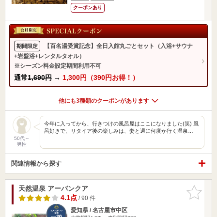
クーポンあり
【百名湯受賞記念】全日入館丸ごとセット（入浴+サウナ
期間限定
+岩盤浴+レンタルタオル）
※シーズン料金設定期間利用不可
通常
1,690円
→
1,300円（390円お得！）
他にも3種類のクーポンがあります
今年に入ってから、行きつけの風呂屋はここになりました(笑) 風
呂好きで、リタイア後の楽しみは、妻と週に何度か行く温泉…
50代～
男性
関連情報から探す
天然温泉 アーバンクア
お気に入
りに追加
4.1点
/ 90 件
愛知県 / 名古屋市中区