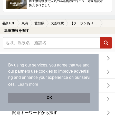
株主優待制度で人気の温浴施設に行こう！対象施設が
拡充されました！
温泉TOP
東海
愛知県
大曽根駅
【クーポンあり】露天風呂が楽しめる大曽根駅近くの温泉、日帰り温泉、スーパー銭湯おすすめ
温浴施設を探す
エリアから探す
By using our services, you agree that we and
our
partners
use cookies to improve advertisi
地図から探す
ng and enhance your experience on our servi
ces.
Learn more
特徴から探す
OK
温泉地から探す
関連キーワードから探す