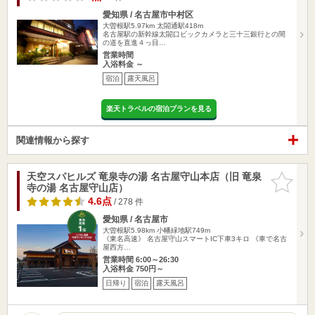
愛知県 / 名古屋市中村区
大曽根駅5.97km
太閤通駅418m
名古屋駅の新幹線太閤口ビックカメラと三十三銀行との間
の道を直進４っ目…
営業時間
入浴料金 ～
宿泊
露天風呂
楽天トラベルの宿泊プランを見る
関連情報から探す
天空スパヒルズ 竜泉寺の湯 名古屋守山本店（旧 竜泉
お気に入
寺の湯 名古屋守山店）
りに追加
4.6点
/ 278 件
愛知県 / 名古屋市
大曽根駅5.98km
小幡緑地駅749m
《東名高速》 名古屋守山スマートIC下車3キロ 《車で名古
屋西方…
営業時間 6:00～26:30
入浴料金 750円～
日帰り
宿泊
露天風呂