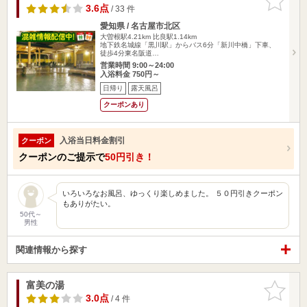
りに追加
3.6点
/ 33 件
愛知県 / 名古屋市北区
大曽根駅4.21km
比良駅1.14km
地下鉄名城線「黒川駅」からバス6分「新川中橋」下車、
徒歩4分東名阪道…
営業時間 9:00～24:00
入浴料金 750円～
日帰り
露天風呂
クーポンあり
入浴当日料金割引
クーポン
クーポンのご提示で
50円引き！
いろいろなお風呂、ゆっくり楽しめました。 ５０円引きクーポン
もありがたい。
50代～
男性
関連情報から探す
富美の湯
お気に入
りに追加
3.0点
/ 4 件