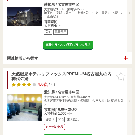
愛知県 / 名古屋市中区
大曽根駅3.35km
栄町駅455m
地下鉄 栄駅12番出口 徒歩5分 / 名古屋駅まで2駅 /
金山駅ま…
営業時間
入浴料金 ～
宿泊
露天風呂
楽天トラベルの宿泊プランを見る
関連情報から探す
天然温泉ホテルリブマックスPREMIUM名古屋丸の内
お気に入
神代の湯
りに追加
4.0点
/ 4 件
愛知県 / 名古屋市中区
大曽根駅3.42km
久屋大通駅365m
名古屋市営地下鉄桜通線・名城線「久屋大通」駅 徒歩 約3
分
営業時間 6:00～25:00
入浴料金 1,000円～
日帰り
宿泊
露天風呂
クーポンあり