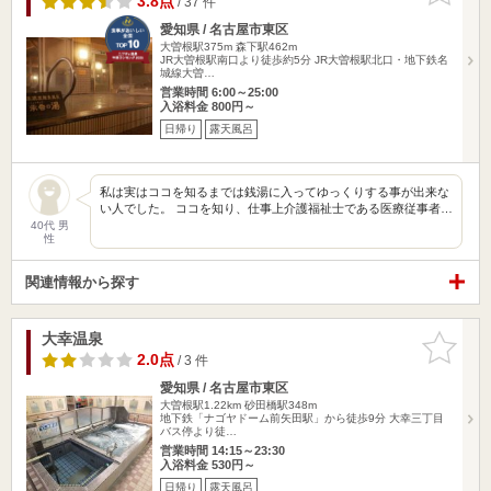
3.8点
/ 37 件
愛知県 / 名古屋市東区
大曽根駅375m
森下駅462m
JR大曽根駅南口より徒歩約5分 JR大曽根駅北口・地下鉄名
城線大曽…
営業時間 6:00～25:00
入浴料金 800円～
日帰り
露天風呂
私は実はココを知るまでは銭湯に入ってゆっくりする事が出来な
い人でした。 ココを知り、仕事上介護福祉士である医療従事者…
40代 男
性
関連情報から探す
大幸温泉
お気に入
りに追加
2.0点
/ 3 件
愛知県 / 名古屋市東区
大曽根駅1.22km
砂田橋駅348m
地下鉄「ナゴヤドーム前矢田駅」から徒歩9分 大幸三丁目
バス停より徒…
営業時間 14:15～23:30
入浴料金 530円～
日帰り
露天風呂