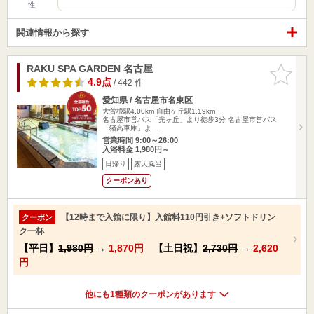
性
関連情報から探す
RAKU SPA GARDEN 名古屋
お気に入
りに追加
4.9点
/ 442 件
愛知県 / 名古屋市名東区
大曽根駅4.00km
自由ヶ丘駅1.19km
名古屋市営バス「光ヶ丘」より徒歩3分 名古屋市営バス
「猪高車庫」よ…
営業時間 9:00～26:00
入浴料金 1,980円～
日帰り
露天風呂
クーポンあり
【12時まで入館に限り】入館料110円引き+ソフトドリン
クーポン
ク一杯
【平日】
1,980円
→
1,870円
【土日祝】
2,730円
→
2,620
円
他にも1種類のクーポンがあります