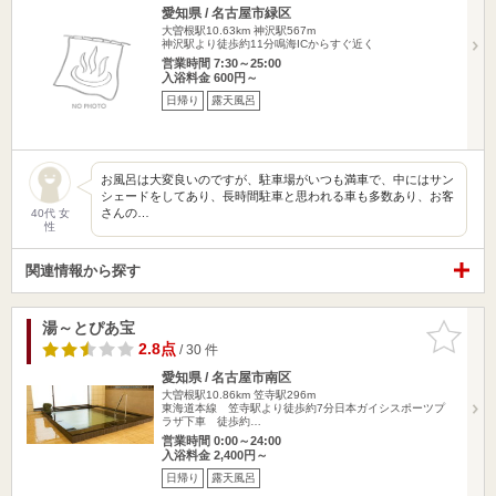
愛知県 / 名古屋市緑区
大曽根駅10.63km
神沢駅567m
神沢駅より徒歩約11分鳴海ICからすぐ近く
営業時間 7:30～25:00
入浴料金 600円～
日帰り
露天風呂
お風呂は大変良いのですが、駐車場がいつも満車で、中にはサン
シェードをしてあり、長時間駐車と思われる車も多数あり、お客
さんの…
40代 女
性
関連情報から探す
湯～とぴあ宝
お気に入
りに追加
2.8点
/ 30 件
愛知県 / 名古屋市南区
大曽根駅10.86km
笠寺駅296m
東海道本線 笠寺駅より徒歩約7分日本ガイシスポーツプ
ラザ下車 徒歩約…
営業時間 0:00～24:00
入浴料金 2,400円～
日帰り
露天風呂