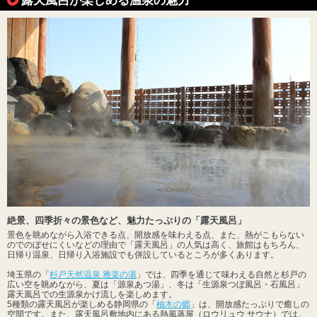
絶景、四季折々の景色など、魅力たっぷりの「露天風呂」
景色を眺めながら入浴できる点、開放感を味わえる点、また、熱がこもらない
のでのぼせにくいなどの理由で「露天風呂」の人気は高く、旅館はもちろん、
日帰り温泉、日帰り入浴施設でも併設しているところが多くあります。
埼玉県の「
杉戸天然温泉 雅楽の湯
」では、四季を通じて味わえる自然と杉戸の
広い空を眺めながら、夏は「源泉あつ湯」、冬は「生源泉つぼ風呂・石風呂」
露天風呂での生源泉かけ流しを楽しめます。
5種類の露天風呂が楽しめる静岡県の「
柚木の郷
」は、開放感たっぷりで癒しの
空間です。また、露天風呂敷地内にある熱風蒸屋（ロウリュウ サウナ）では、