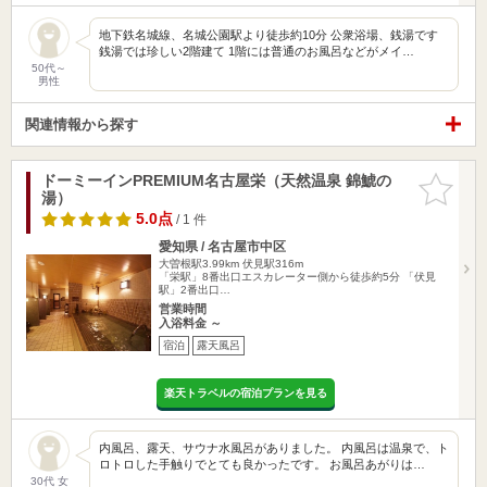
地下鉄名城線、名城公園駅より徒歩約10分 公衆浴場、銭湯です
銭湯では珍しい2階建て 1階には普通のお風呂などがメイ…
50代～
男性
関連情報から探す
ドーミーインPREMIUM名古屋栄（天然温泉 錦鯱の
お気に入
湯）
りに追加
5.0点
/ 1 件
愛知県 / 名古屋市中区
大曽根駅3.99km
伏見駅316m
「栄駅」8番出口エスカレーター側から徒歩約5分 「伏見
駅」2番出口…
営業時間
入浴料金 ～
宿泊
露天風呂
楽天トラベルの宿泊プランを見る
内風呂、露天、サウナ水風呂がありました。 内風呂は温泉で、ト
ロトロした手触りでとても良かったです。 お風呂あがりは…
30代 女