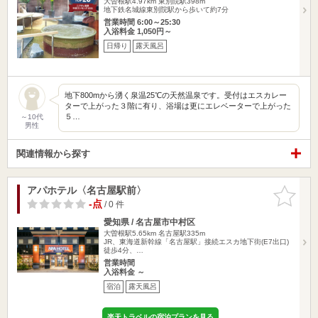
大曽根駅4.97km
東別院駅398m
地下鉄名城線東別院駅から歩いて約7分
営業時間 6:00～25:30
入浴料金 1,050円～
日帰り
露天風呂
地下800mから湧く泉温25℃の天然温泉です。受付はエスカレー
ターで上がった３階に有り、浴場は更にエレベーターで上がった
５…
～10代
男性
関連情報から探す
アパホテル〈名古屋駅前〉
お気に入
りに追加
-点
/ 0 件
愛知県 / 名古屋市中村区
大曽根駅5.65km
名古屋駅335m
JR、東海道新幹線「名古屋駅」接続エスカ地下街(E7出口)
徒歩4分、…
営業時間
入浴料金 ～
宿泊
露天風呂
楽天トラベルの宿泊プランを見る