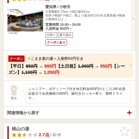
愛知県 / 小牧市
大曽根駅9.75km
小牧口駅891m
名鉄小牧線｢小牧口」駅より徒歩約15分名古屋高速小牧線
小牧南出口よ…
営業時間 10:00～24:00
入浴料金 950円～
日帰り
露天風呂
クーポンあり
＜こまき楽の湯＞入泉料50円引き
クーポン
【平日】
950円
→
900円
【土日祝】
1,000円
→
950円
【シー
ズン】
1,100円
→
1,050円
シャンプー，ボディソープ付き休日料金650円のところJAF会員
証提示で会員価格の600円。鍵付きロッカー有り、無料ドライ
ヤ…
匿名
関連情報から探す
桃山の湯
お気に入
りに追加
2.7点
/ 30 件