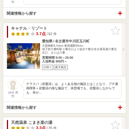
性
関連情報から探す
キャナル・リゾート
お気に入
りに追加
3.7点
/ 82 件
愛知県 / 名古屋市中川区玉川町
大曽根駅9.54km
東海通駅964m
地下鉄六番町駅３番出口より徒歩十数分名古屋高速六番北
出口、または六番…
営業時間 9:00～25:00
入浴料金 900円～
日帰り
露天風呂
テラスパ（岩盤浴）は、よくある他の施設とはことなり、プチ漫
画喫茶＋岩盤浴の様な施設で、休憩場でも、岩盤浴しながらで
も、本が…
40代 男
性
関連情報から探す
天然温泉 こまき楽の湯
お気に入
りに追加
3.3点
/ 35 件