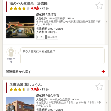
湯のや天然温泉 湯吉郎
お気に入
りに追加
4.0点
/ 72 件
愛知県 / 清須市
大曽根駅8.38km
新川橋駅1.53km
名鉄名古屋本線新川橋駅から徒歩東名阪自動車道甚目寺南I
Cより車で約3…
営業時間 9:00～25:00
入浴料金 900円～
日帰り
露天風呂
サウナ室内に水風呂設置!? …
40代 男
性
関連情報から探す
名東温泉 花しょうぶ
お気に入
りに追加
3.8点
/ 13 件
愛知県 / 長久手市
大曽根駅9.17km
杁ヶ池公園駅1.90km
名古屋駅より地下鉄東山線「本郷」まで24分 「本郷」2番
のりばより名…
営業時間 9:00～25:00