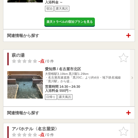
入浴料金 ～
宿泊
露天風呂
楽天トラベルの宿泊プランを見る
関連情報から探す
萩の湯
お気に入
りに追加
-点
/ 0 件
愛知県 / 名古屋市北区
大曽根駅3.19km
黒川駅1.29km
・名古屋高速道路「黒川IC」より約4分・地下鉄名城線
「黒川駅」から徒…
営業時間 14:30～24:30
入浴料金 550円～
日帰り
露天風呂
関連情報から探す
アパホテル〈名古屋栄〉
お気に入
りに追加
-点
/ 0 件