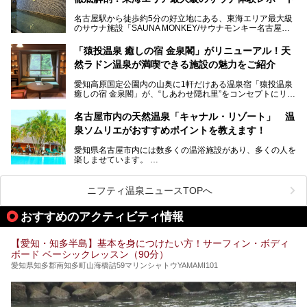
い」「休日に時間を忘れて1日中ダラダラ過ごしたい」「コ
湯友楽」に一足早くお邪魔して取材してきました！
スパ良く非日常の極上体験を味わいたい」人向けの施設が多
名古屋駅から徒歩約5分の好立地にある、東海エリア最大級
くある点が魅力です！
のサウナ施設「SAUNA MONKEY/サウナモンキー名古屋」
をご存じですか？
今回は、名古屋市でおすすめのスーパー銭湯を紹介します。
「名古屋駅周辺ってサウナが少ないよね」という声をよく耳
お好みの温泉施設を見つけて楽しんでくださいね。
「猿投温泉 癒しの宿 金泉閣」がリニューアル！天
にするだけあり、アクセスの良さにも胸が高鳴ります。
然ラドン温泉が満喫できる施設の魅力をご紹介
今回は普段は男性専用となっているパブリックサウナが、女
性専用で公開される『レディースデー』が開催されたので、
愛知高原国定公園内の山奥に1軒だけある温泉宿「猿投温泉
さっそく取材してきました！
癒しの宿 金泉閣」が、“しあわせ隠れ里”をコンセプトにリニ
ューアルオープンします。
名古屋市内の天然温泉「キャナル・リゾート」 温
天然ラドン温泉が堪能できるお風呂や、新設・改装された客
泉ソムリエがおすすめポイントを教えます！
室、地元の食材と温泉水で作られたお料理……。
新しくなった「猿投温泉 癒しの宿 金泉閣」の魅力を丸ごと
愛知県名古屋市内には数多くの温浴施設があり、多くの人を
ご紹介します。
楽しませています。
その中でも今回は「キャナル・リゾート」について、温泉ソ
ムリエの目線で紹介していきます！
ニフティ温泉ニュースTOPへ
名古屋市内にはスーパー銭湯や日帰り温泉が多く、「どこに
行こうかな？」と悩んでしまう方も多いと思います。
おすすめのアクティビティ情報
ぜひこの記事を参考にして「キャナル・リゾート」に出かけ
てみるのはいかがでしょうか？
【愛知・知多半島】基本を身につけたい方！サーフィン・ボディ
ボード ベーシックレッスン（90分）
愛知県知多郡南知多町山海橋詰59マリンシャトウYAMAMI101