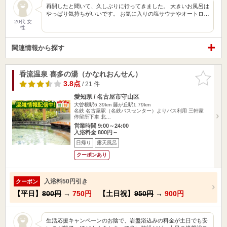
再開したと聞いて、久しぶりに行ってきました。 大きいお風呂は
やっぱり気持ちがいいです。 お気に入りの塩サウナやオートロ…
20代 女
性
関連情報から探す
香流温泉 喜多の湯（かなれおんせん）
お気に入
りに追加
3.8点
/ 21 件
愛知県 / 名古屋市守山区
大曽根駅6.39km
藤が丘駅1.79km
名鉄 名古屋駅（名鉄バスセンター）よりバス利用 三軒家
停留所下車 北…
営業時間 9:00～24:00
入浴料金 800円～
日帰り
露天風呂
クーポンあり
入浴料50円引き
クーポン
【平日】
800円
→
750円
【土日祝】
950円
→
900円
生活応援キャンペーンのお陰で、岩盤浴込みの料金が土日でも安