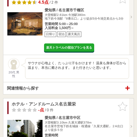
りに追加
4.5点
/ 2 件
愛知県 / 名古屋市千種区
大曽根駅2.61km
今池駅380m
地下鉄今池駅『8番出口』より徒歩5分今池交差点から3分
営業時間 5:00～25:00
入浴料金 1,500円～
日帰り
宿泊
露天風呂
楽天トラベルの宿泊プランを見る
サウナが心地よく、たっぷり汗をかけます！ 温泉も身体が芯から
温まり、本当に癒されます。 また行きたいと思います。
20代 男
性
関連情報から探す
ホテル・アンドルームス名古屋栄
お気に入
りに追加
-点
/ 0 件
愛知県 / 名古屋市中区
大曽根駅3.10km
久屋大通駅378m
名古屋市営地下鉄名城線・桜通線「久屋大通駅」２A出口
より徒歩５分
営業時間