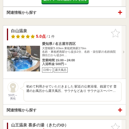
関連情報から探す
白山温泉
お気に入
りに追加
5.0点
/ 1 件
愛知県 / 名古屋市西区
大曽根駅5.83km
東枇杷島駅279m
名鉄・東枇杷島駅から徒歩2分、名鉄・栄生駅の名鉄病院
側出口から徒歩6…
営業時間 15:00～24:00
入浴料金 500円～
日帰り
露天風呂
初めて利用させていただきました 駅近の公衆浴場、銭湯です 普
通のお風呂から露天風呂、サウナなどあり サウナはスーパー…
50代～
男性
関連情報から探す
山王温泉 喜多の湯（きたのゆ）
お気に入