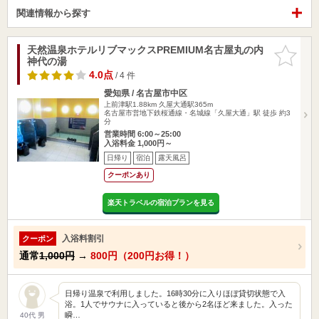
関連情報から探す
天然温泉ホテルリブマックスPREMIUM名古屋丸の内
お気に入
神代の湯
りに追加
4.0点
/ 4 件
愛知県 / 名古屋市中区
上前津駅1.88km
久屋大通駅365m
名古屋市営地下鉄桜通線・名城線「久屋大通」駅 徒歩 約3
分
営業時間 6:00～25:00
入浴料金 1,000円～
日帰り
宿泊
露天風呂
クーポンあり
楽天トラベルの宿泊プランを見る
入浴料割引
クーポン
通常
1,000円
→
800円（200円お得！）
日帰り温泉で利用しました。16時30分に入りほぼ貸切状態で入
浴。1人でサウナに入っていると後から2名ほど来ました。入った
瞬…
40代 男