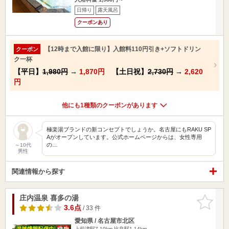
日帰り
露天風呂
クーポンあり
【12時まで入館に限り】入館料110円引き+ソフトドリン
クーポン
ク一杯
【平日】
1,980円
→
1,870円
【土日祝】
2,730円
→
2,620
円
他にも1種類のクーポンがあります
極楽湯ブランドの新コンセプトでしょうか。名古屋にもRAKU SP
Aがオープンしています。公式ホームページからは、女性専用
の…
～10代
男性
関連情報から探す
庄内温泉 喜多の湯
お気に入
りに追加
3.6点
/ 33 件
愛知県 / 名古屋市北区
上前津駅7.10km
比良駅1.14km