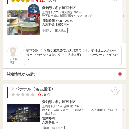
4.1点
/ 90 件
愛知県 / 名古屋市中区
上前津駅675m
東別院駅398m
地下鉄名城線東別院駅から歩いて約7分
営業時間 6:00～25:30
入浴料金 1,050円～
日帰り
露天風呂
地下800mから湧く泉温25℃の天然温泉です。受付はエスカレー
ターで上がった３階に有り、浴場は更にエレベーターで上がった
５…
～10代
男性
関連情報から探す
アパホテル〈名古屋栄〉
お気に入
りに追加
-点
/ 0 件
愛知県 / 名古屋市中区
上前津駅1.19km
栄町駅455m
地下鉄 栄駅12番出口 徒歩5分 / 名古屋駅まで2駅 /
金山駅ま…
営業時間
入浴料金 ～
宿泊
露天風呂