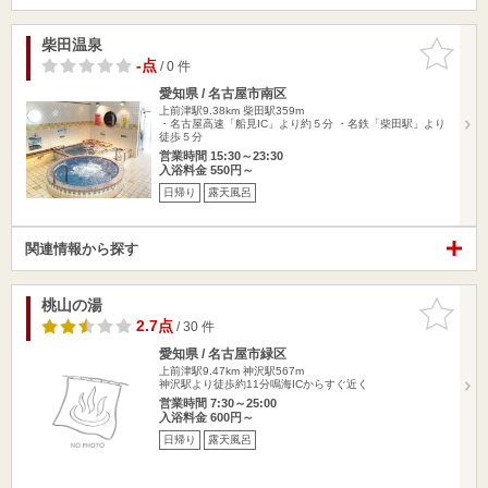
柴田温泉
お気に入
りに追加
-点
/ 0 件
愛知県 / 名古屋市南区
上前津駅9.38km
柴田駅359m
・名古屋高速「船見IC」より約５分 ・名鉄「柴田駅」より
徒歩５分
営業時間 15:30～23:30
入浴料金 550円～
日帰り
露天風呂
関連情報から探す
桃山の湯
お気に入
りに追加
2.7点
/ 30 件
愛知県 / 名古屋市緑区
上前津駅9.47km
神沢駅567m
神沢駅より徒歩約11分鳴海ICからすぐ近く
営業時間 7:30～25:00
入浴料金 600円～
日帰り
露天風呂