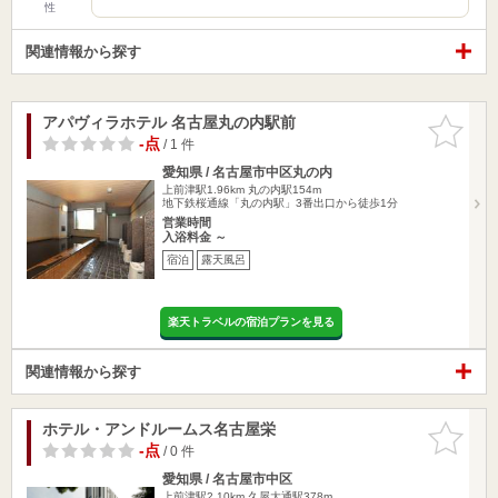
性
関連情報から探す
アパヴィラホテル 名古屋丸の内駅前
お気に入
りに追加
-点
/ 1 件
愛知県 / 名古屋市中区丸の内
上前津駅1.96km
丸の内駅154m
地下鉄桜通線「丸の内駅」3番出口から徒歩1分
営業時間
入浴料金 ～
宿泊
露天風呂
楽天トラベルの宿泊プランを見る
関連情報から探す
ホテル・アンドルームス名古屋栄
お気に入
りに追加
-点
/ 0 件
愛知県 / 名古屋市中区
上前津駅2.10km
久屋大通駅378m