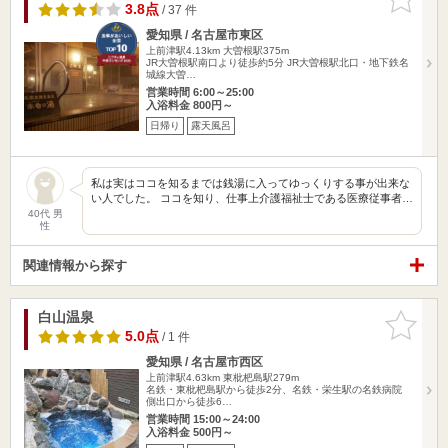
りに追加
3.8点
/ 37 件
愛知県 / 名古屋市東区
上前津駅4.13km
大曽根駅375m
JR大曽根駅南口より徒歩約5分 JR大曽根駅北口・地下鉄名
城線大曽…
営業時間 6:00～25:00
入浴料金 800円～
日帰り
露天風呂
私は実はココを知るまでは銭湯に入ってゆっくりする事が出来な
い人でした。 ココを知り、仕事上介護福祉士である医療従事者…
40代 男
性
関連情報から探す
白山温泉
お気に入
りに追加
5.0点
/ 1 件
愛知県 / 名古屋市西区
上前津駅4.63km
東枇杷島駅279m
名鉄・東枇杷島駅から徒歩2分、名鉄・栄生駅の名鉄病院
側出口から徒歩6…
営業時間 15:00～24:00
入浴料金 500円～