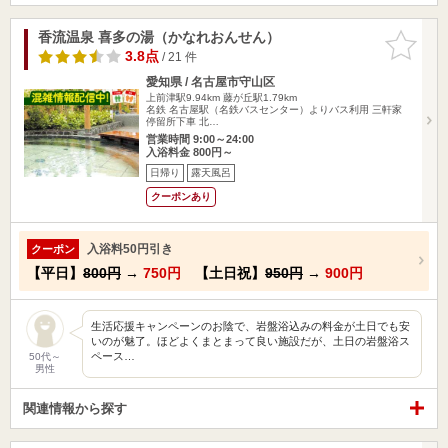
香流温泉 喜多の湯（かなれおんせん）
お気に入
りに追加
3.8点
/ 21 件
愛知県 / 名古屋市守山区
上前津駅9.94km
藤が丘駅1.79km
名鉄 名古屋駅（名鉄バスセンター）よりバス利用 三軒家
停留所下車 北…
営業時間 9:00～24:00
入浴料金 800円～
日帰り
露天風呂
クーポンあり
入浴料50円引き
クーポン
【平日】
800円
→
750円
【土日祝】
950円
→
900円
生活応援キャンペーンのお陰で、岩盤浴込みの料金が土日でも安
いのが魅了。ほどよくまとまって良い施設だが、土日の岩盤浴ス
ペース…
50代～
男性
関連情報から探す