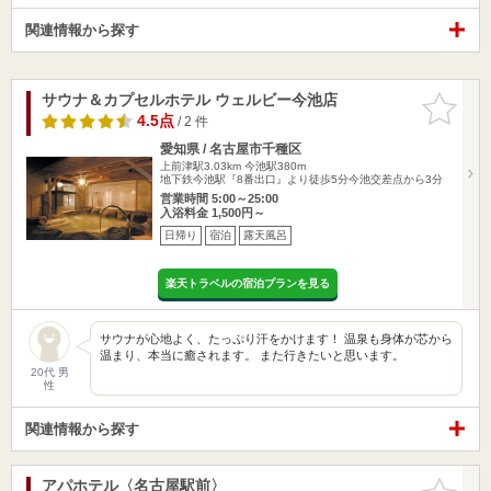
関連情報から探す
サウナ＆カプセルホテル ウェルビー今池店
お気に入
りに追加
4.5点
/ 2 件
愛知県 / 名古屋市千種区
上前津駅3.03km
今池駅380m
地下鉄今池駅『8番出口』より徒歩5分今池交差点から3分
営業時間 5:00～25:00
入浴料金 1,500円～
日帰り
宿泊
露天風呂
楽天トラベルの宿泊プランを見る
サウナが心地よく、たっぷり汗をかけます！ 温泉も身体が芯から
温まり、本当に癒されます。 また行きたいと思います。
20代 男
性
関連情報から探す
アパホテル〈名古屋駅前〉
お気に入