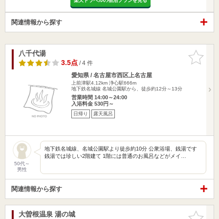
楽天トラベルの宿泊プランを見る
関連情報から探す
八千代湯
お気に入
りに追加
3.5点
/ 4 件
愛知県 / 名古屋市西区上名古屋
上前津駅4.12km
浄心駅666m
地下鉄名城線 名城公園駅から、徒歩約12分～13分
営業時間 14:00～24:00
入浴料金 530円～
日帰り
露天風呂
地下鉄名城線、名城公園駅より徒歩約10分 公衆浴場、銭湯です
銭湯では珍しい2階建て 1階には普通のお風呂などがメイ…
50代～
男性
関連情報から探す
大曽根温泉 湯の城
お気に入