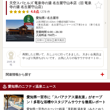
天空スパヒルズ 竜泉寺の湯 名古屋守山本店（旧 竜泉
お気に入
寺の湯 名古屋守山店）
りに追加
4.6点
/ 278 件
愛知県 / 名古屋市
上前津駅10.42km
小幡緑地駅749m
《東名高速》 名古屋守山スマートIC下車3キロ 《車で名古
屋西方…
営業時間 6:00～26:30
入浴料金 750円～
日帰り
宿泊
露天風呂
再開したと聞いて、久しぶりに行ってきました。 大きいお風呂は
やっぱり気持ちがいいです。 お気に入りの塩サウナやオートロ…
20代 女
性
関連情報から探す
愛知県のニフティ温泉ニュース
愛知県一宮市に「スパアクアス湯友楽」がオープ
ン！多彩な浴槽やスタジアムサウナを徹底レポート
愛知県一宮市のスーパー銭湯「美彩都 湯友楽（みさとゆう