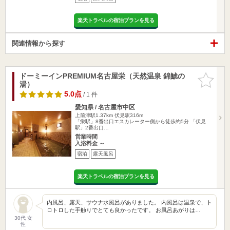
楽天トラベルの宿泊プランを見る
関連情報から探す
ドーミーインPREMIUM名古屋栄（天然温泉 錦鯱の
お気に入
湯）
りに追加
5.0点
/ 1 件
愛知県 / 名古屋市中区
上前津駅1.37km
伏見駅316m
「栄駅」8番出口エスカレーター側から徒歩約5分 「伏見
駅」2番出口…
営業時間
入浴料金 ～
宿泊
露天風呂
楽天トラベルの宿泊プランを見る
内風呂、露天、サウナ水風呂がありました。 内風呂は温泉で、ト
ロトロした手触りでとても良かったです。 お風呂あがりは…
30代 女
性