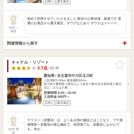
日帰り
露天風呂
初めて利用させていただきました 駅近の公衆浴場、銭湯です 普
通のお風呂から露天風呂、サウナなどあり サウナはスーパー…
50代～
男性
関連情報から探す
キャナル・リゾート
お気に入
りに追加
3.7点
/ 82 件
愛知県 / 名古屋市中川区玉川町
上前津駅5.06km
東海通駅964m
地下鉄六番町駅３番出口より徒歩十数分名古屋高速六番北
出口、または六番…
営業時間 9:00～25:00
入浴料金 900円～
日帰り
露天風呂
テラスパ（岩盤浴）は、よくある他の施設とはことなり、プチ漫
画喫茶＋岩盤浴の様な施設で、休憩場でも、岩盤浴しながらで
も、本が…
40代 男
性