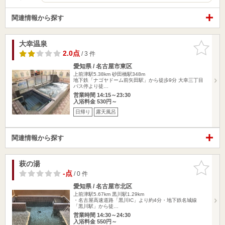
関連情報から探す
大幸温泉
お気に入
りに追加
2.0点
/ 3 件
愛知県 / 名古屋市東区
上前津駅5.38km
砂田橋駅348m
地下鉄「ナゴヤドーム前矢田駅」から徒歩9分 大幸三丁目
バス停より徒…
営業時間 14:15～23:30
入浴料金 530円～
日帰り
露天風呂
関連情報から探す
萩の湯
お気に入
りに追加
-点
/ 0 件
愛知県 / 名古屋市北区
上前津駅5.67km
黒川駅1.29km
・名古屋高速道路「黒川IC」より約4分・地下鉄名城線
「黒川駅」から徒…
営業時間 14:30～24:30
入浴料金 550円～