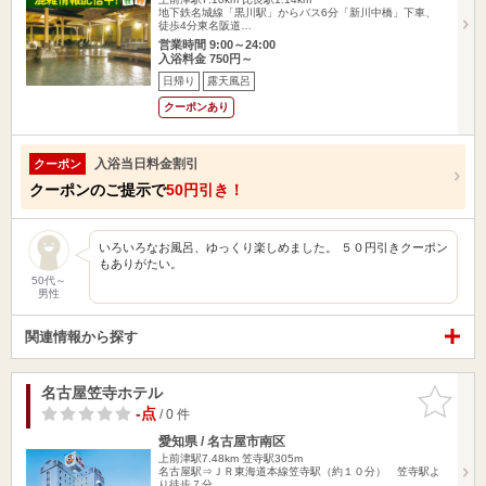
地下鉄名城線「黒川駅」からバス6分「新川中橋」下車、
徒歩4分東名阪道…
営業時間 9:00～24:00
入浴料金 750円～
日帰り
露天風呂
クーポンあり
入浴当日料金割引
クーポン
クーポンのご提示で
50円引き！
いろいろなお風呂、ゆっくり楽しめました。 ５０円引きクーポン
もありがたい。
50代～
男性
関連情報から探す
名古屋笠寺ホテル
お気に入
りに追加
-点
/ 0 件
愛知県 / 名古屋市南区
上前津駅7.48km
笠寺駅305m
名古屋駅⇒ＪＲ東海道本線笠寺駅（約１０分） 笠寺駅よ
り徒歩７分