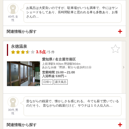
お風呂は大変良いのですが、駐車場がいつも満車で、中にはサン
シェードをしてあり、長時間駐車と思われる車も多数あり、お客
さんの…
40代 女
性
関連情報から探す
永徳温泉
お気に入
りに追加
3.5点
/ 5 件
愛知県 / 名古屋市港区
上前津駅9.60km
野跡駅804m
あおなみ線「野跡」駅から徒歩約11分
営業時間 15:00～21:00
入浴料金 530円～
日帰り
露天風呂
昔ながらの銭湯で、懐かしさを感じれる。 今でも薪で焚いている
のだそう。 昔ながらの銭湯だけど、サウナは１０人位入れ…
30代 男
性
関連情報から探す