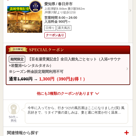
愛知県 / 春日井市
上前津駅8.94km
勝川駅882m
JR勝川駅より徒歩12分
営業時間 8:00～24:00
入浴料金 900円～
日帰り
露天風呂
クーポンあり
【百名湯受賞記念】全日入館丸ごとセット（入浴+サウナ
期間限定
+岩盤浴+レンタルタオル）
※シーズン料金設定期間利用不可
通常
1,690円
→
1,300円（390円お得！）
他にも3種類のクーポンがあります
今年に入ってから、行きつけの風呂屋はここになりました(笑) 風
呂好きで、リタイア後の楽しみは、妻と週に何度か行く温泉…
50代～
男性
関連情報から探す