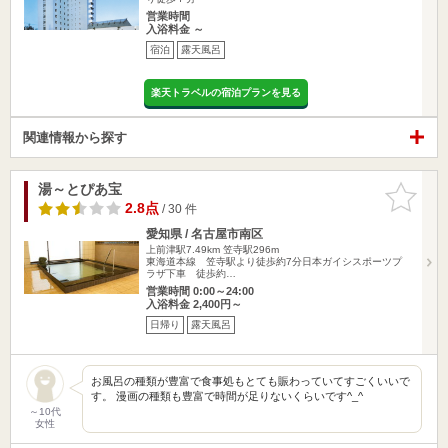
営業時間
入浴料金 ～
宿泊
露天風呂
楽天トラベルの宿泊プランを見る
関連情報から探す
湯～とぴあ宝
お気に入
りに追加
2.8点
/ 30 件
愛知県 / 名古屋市南区
上前津駅7.49km
笠寺駅296m
東海道本線 笠寺駅より徒歩約7分日本ガイシスポーツプ
ラザ下車 徒歩約…
営業時間 0:00～24:00
入浴料金 2,400円～
日帰り
露天風呂
お風呂の種類が豊富で食事処もとても賑わっていてすごくいいで
す。 漫画の種類も豊富で時間が足りないくらいです^_^
～10代
女性