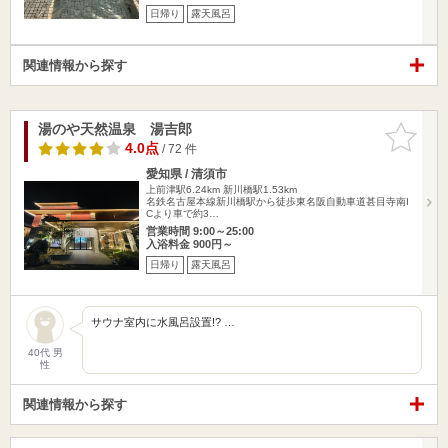
日帰り
露天風呂
関連情報から探す
湯のや天然温泉 湯吉郎
お気に入
りに追加
4.0点
/ 72 件
愛知県 / 清須市
上前津駅6.24km
新川橋駅1.53km
名鉄名古屋本線新川橋駅から徒歩東名阪自動車道甚目寺南I
Cより車で約3…
営業時間 9:00～25:00
入浴料金 900円～
日帰り
露天風呂
サウナ室内に水風呂設置!? …
40代 男
性
関連情報から探す