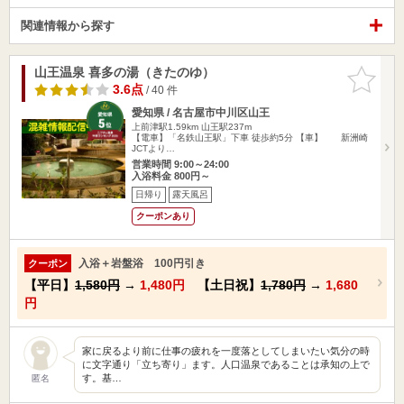
関連情報から探す
山王温泉 喜多の湯（きたのゆ）
お気に入
りに追加
3.6点
/ 40 件
愛知県 / 名古屋市中川区山王
上前津駅1.59km
山王駅237m
【電車】「名鉄山王駅」下車 徒歩約5分 【車】 新洲崎
JCTより…
営業時間 9:00～24:00
入浴料金 800円～
日帰り
露天風呂
クーポンあり
入浴＋岩盤浴 100円引き
クーポン
【平日】
1,580円
→
1,480円
【土日祝】
1,780円
→
1,680
円
家に戻るより前に仕事の疲れを一度落としてしまいたい気分の時
に文字通り「立ち寄り」ます。人口温泉であることは承知の上で
す。基…
匿名