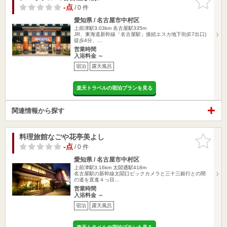
りに追加
-点
/ 0 件
愛知県 / 名古屋市中村区
上前津駅3.03km
名古屋駅335m
JR、東海道新幹線「名古屋駅」接続エスカ地下街(E7出口)
徒歩4分、…
営業時間
入浴料金 ～
宿泊
露天風呂
楽天トラベルの宿泊プランを見る
関連情報から探す
料理旅館なごや花亭美よし
お気に入
りに追加
-点
/ 0 件
愛知県 / 名古屋市中村区
上前津駅3.16km
太閤通駅418m
名古屋駅の新幹線太閤口ビックカメラと三十三銀行との間
の道を直進４っ目…
営業時間
入浴料金 ～
宿泊
露天風呂