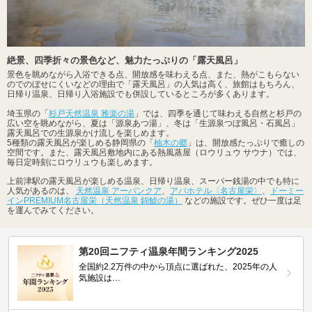
絶景、四季折々の景色など、魅力たっぷりの「露天風呂」
景色を眺めながら入浴できる点、開放感を味わえる点、また、熱がこもらない
のでのぼせにくいなどの理由で「露天風呂」の人気は高く、旅館はもちろん、
日帰り温泉、日帰り入浴施設でも併設しているところが多くあります。
埼玉県の「
杉戸天然温泉 雅楽の湯
」では、四季を通じて味わえる自然と杉戸の
広い空を眺めながら、夏は「源泉あつ湯」、冬は「生源泉つぼ風呂・石風呂」
露天風呂での生源泉かけ流しを楽しめます。
5種類の露天風呂が楽しめる静岡県の「
柚木の郷
」は、開放感たっぷりで癒しの
空間です。また、露天風呂敷地内にある熱風蒸屋（ロウリュウ サウナ）では、
毎日定時刻にロウリュウも楽しめます。
上前津駅の露天風呂が楽しめる温泉、日帰り温泉、スーパー銭湯の中でも特に
人気があるのは、
天然温泉 アーバンクア
、
アパホテル〈名古屋栄〉
、
ドーミー
インPREMIUM名古屋栄（天然温泉 錦鯱の湯）
などの施設です。ぜひ一度は足
を運んでみてください。
第20回ニフティ温泉年間ランキング2025
全国約2.2万件の中から頂点に選ばれた、2025年の人
気施設は…