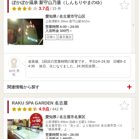
ぽかぽか温泉 新守山乃湯（しんもりやまのゆ）
お気に入
りに追加
3.7点
/ 15 件
愛知県 / 名古屋市守山区
上前津駅6.36km
新守山駅402m
営業時間 6:00～24:00
入浴料金 500円～
日帰り
露天風呂
改装後、1回目の営業時間の変更です。 平日14~24:30 日曜8~2
4:30 休日、火になりました。24:30完全閉…
30代 男
性
関連情報から探す
RAKU SPA GARDEN 名古屋
お気に入
りに追加
4.9点
/ 442 件
愛知県 / 名古屋市名東区
上前津駅6.96km
自由ヶ丘駅1.19km
名古屋市営バス「光ヶ丘」より徒歩3分 名古屋市営バス
「猪高車庫」よ…
営業時間 9:00～26:00
入浴料金 1,980円～