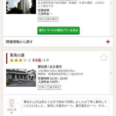
名古屋市営地下鉄名城線・桜通線「久屋大通駅」２A出口
より徒歩５分
営業時間
入浴料金 ～
宿泊
露天風呂
楽天トラベルの宿泊プランを見る
関連情報から探す
富美の湯
お気に入
りに追加
3.0点
/ 4 件
愛知県 / 名古屋市
上前津駅2.66km
御器所駅208m
鶴舞線・桜通線御器所駅より徒歩約5分
営業時間 15:30～23:00
入浴料金 530円～
日帰り
露天風呂
番頭さん(?)は気さくな方で初めて利用しましたが丁寧に案内して
いただけました。 室内に大風呂が一つ、露天風呂が一つ、サウ…
20代 男
性