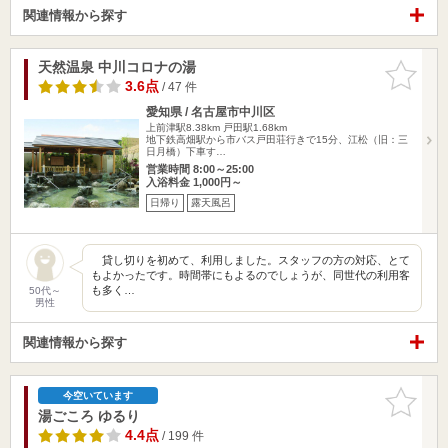
関連情報から探す
天然温泉 中川コロナの湯
お気に入
りに追加
3.6点
/ 47 件
愛知県 / 名古屋市中川区
上前津駅8.38km
戸田駅1.68km
地下鉄高畑駅から市バス戸田荘行きで15分、江松（旧：三
日月橋）下車す…
営業時間 8:00～25:00
入浴料金 1,000円～
日帰り
露天風呂
貸し切りを初めて、利用しました。スタッフの方の対応、とて
もよかったです。時間帯にもよるのでしょうが、同世代の利用客
も多く…
50代～
男性
関連情報から探す
お気に入
今空いています
りに追加
湯ごころ ゆるり
4.4点
/ 199 件