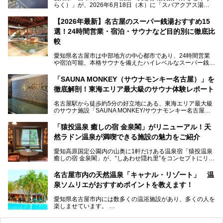
らく）」が、2026年6月18日（木）に「スパアクアス湯友
楽」としてリニューアルオープン！
【2026年最新】名古屋のスーパー銭湯おすすめ15
この地で30年にわたり愛され続けてきた施設だからこそ、
選！24時間営業・宿泊・サウナなど目的別に徹底比
地元住民をはじめオープンを待ちわびている人も多いのでは
ないでしょうか。
較
老朽化した設備の補修を機に、2年前からじっくり構想を練
ってきたというだけあって、館内の充実度は想像以上。
愛知県名古屋市は中部地方の中心都市であり、24時間営業
以前の4倍に拡張したという露天エリアや10の浴槽、40人収
や宿泊可能、本格サウナを備えたハイレベルなスーパー銭湯
容の巨大なスタジアムサウナに、岩盤浴やリラクゼーション
が密集する激戦区です。
までまるごと楽しめる施設に生まれ変わりました。
「SAUNA MONKEY（サウナモンキー名古屋）」を
そのため、「日々の仕事の疲れを心身ともにリセットした
今回は、全面リニューアルして新しくなった「スパアクアス
徹底解剖！東海エリア最大級のサウナ体験レポート
い」「休日に時間を忘れて1日中ダラダラ過ごしたい」「コ
湯友楽」に一足早くお邪魔して取材してきました！
スパ良く非日常の極上体験を味わいたい」人向けの施設が多
名古屋駅から徒歩約5分の好立地にある、東海エリア最大級
くある点が魅力です！
のサウナ施設「SAUNA MONKEY/サウナモンキー名古屋」
をご存じですか？
今回は、名古屋市でおすすめのスーパー銭湯を紹介します。
「名古屋駅周辺ってサウナが少ないよね」という声をよく耳
お好みの温泉施設を見つけて楽しんでくださいね。
「猿投温泉 癒しの宿 金泉閣」がリニューアル！天
にするだけあり、アクセスの良さにも胸が高鳴ります。
然ラドン温泉が満喫できる施設の魅力をご紹介
今回は普段は男性専用となっているパブリックサウナが、女
性専用で公開される『レディースデー』が開催されたので、
愛知高原国定公園内の山奥に1軒だけある温泉宿「猿投温泉
さっそく取材してきました！
癒しの宿 金泉閣」が、“しあわせ隠れ里”をコンセプトにリニ
ューアルオープンします。
名古屋市内の天然温泉「キャナル・リゾート」 温
天然ラドン温泉が堪能できるお風呂や、新設・改装された客
泉ソムリエがおすすめポイントを教えます！
室、地元の食材と温泉水で作られたお料理……。
新しくなった「猿投温泉 癒しの宿 金泉閣」の魅力を丸ごと
愛知県名古屋市内には数多くの温浴施設があり、多くの人を
ご紹介します。
楽しませています。
その中でも今回は「キャナル・リゾート」について、温泉ソ
ムリエの目線で紹介していきます！