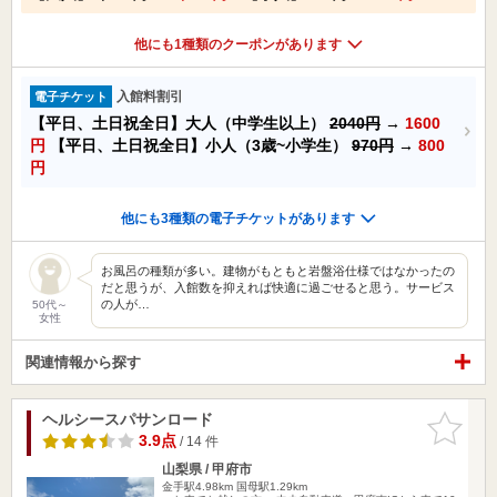
他にも1種類のクーポンがあります
入館料割引
電子チケット
【平日、土日祝全日】大人（中学生以上）
2040円
→
1600
円
【平日、土日祝全日】小人（3歳~小学生）
970円
→
800
円
他にも3種類の電子チケットがあります
お風呂の種類が多い。建物がもともと岩盤浴仕様ではなかったの
だと思うが、入館数を抑えれば快適に過ごせると思う。サービス
の人が…
50代～
女性
関連情報から探す
ヘルシースパサンロード
お気に入
りに追加
3.9点
/ 14 件
山梨県 / 甲府市
金手駅4.98km
国母駅1.29km