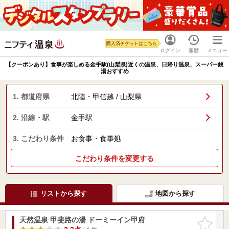
購入済チケットはこちら
ログイン
履歴
メニュー
【クーポンあり】食事が楽しめる金手駅(山梨県)近くの温泉、日帰り温泉、スーパー銭
湯おすすめ
1. 都道府県
北陸・甲信越 / 山梨県
2. 沿線・駅
金手駅
3. こだわり条件
お食事・食事処
こだわり条件を変更する
リストから探す
地図から探す
天然温泉 甲斐路の湯 ドーミーイン甲府
お気に入
りに追加