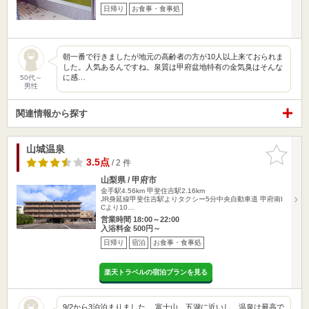
日帰り
お食事・食事処
朝一番で行きましたが地元の高齢者の方が10人以上来ておられま
した。人気あるんですね。泉質は甲府盆地特有の金気臭はそんな
に感…
50代～
男性
関連情報から探す
山城温泉
お気に入
りに追加
3.5点
/ 2 件
山梨県 / 甲府市
金手駅4.56km
甲斐住吉駅2.16km
JR身延線甲斐住吉駅よりタクシー5分中央自動車道 甲府南I
Cより10…
営業時間 18:00～22:00
入浴料金 500円～
日帰り
宿泊
お食事・食事処
楽天トラベルの宿泊プランを見る
9/2から3泊泊まりました。 富士山、五湖に近いし、温泉は最高で