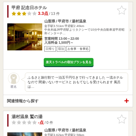
甲府 記念日ホテル
お気に入
りに追加
3.3点
/ 13 件
山梨県 / 甲府市 / 湯村温泉
金手駅3.51km
甲府駅2.46km
中央本線JR甲府駅よりタクシーで10分中央自動車道甲府昭
和インターチ…
営業時間 13:00～22:00
入浴料金 1,500円～
日帰り
宿泊
お食事・食事処
楽天トラベルの宿泊プランを見る
ふるさと旅行割で 一泊五千円引きで行ってきました 一流ホテル
なので 間違いないサービスと おもてなしを受けられます 風呂
は…
匿名
関連情報から探す
湯村温泉 鷲の湯
お気に入
りに追加
-点
/ 0 件
山梨県 / 甲府市 / 湯村温泉
金手駅3.62km
甲府駅2.58km