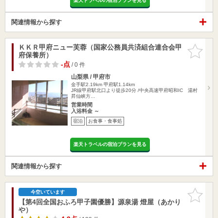
楽天トラベルの宿泊プランを見る
関連情報から探す
ＫＫＲ甲府ニュー芙蓉（国家公務員共済組合連合会甲
お気に入
府保養所）
りに追加
-点
/ 0 件
山梨県 / 甲府市
金手駅2.19km
甲府駅1.14km
JR線甲府駅北口より徒歩20分 /中央高速甲府昭和IC 湯村
昇仙峡方…
営業時間
入浴料金 ～
宿泊
お食事・食事処
楽天トラベルの宿泊プランを見る
関連情報から探す
お気に入
今空いています
りに追加
【第4回全国おふろ甲子園優勝】源泉湯 燈屋（あかり
や）