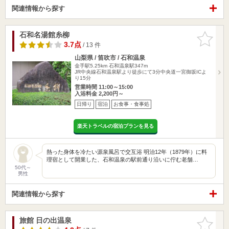
関連情報から探す
石和名湯館糸柳
お気に入
りに追加
3.7点
/ 13 件
山梨県 / 笛吹市 / 石和温泉
金手駅5.25km
石和温泉駅347m
JR中央線石和温泉駅より徒歩にて3分中央道一宮御坂ICよ
り15分
営業時間 11:00～15:00
入浴料金 2,200円～
日帰り
宿泊
お食事・食事処
楽天トラベルの宿泊プランを見る
熱った身体を冷たい源泉風呂で交互浴 明治12年（1879年）に料
理宿として開業した、石和温泉の駅前通り沿いに佇む老舗…
50代～
男性
関連情報から探す
旅館 日の出温泉
お気に入
りに追加