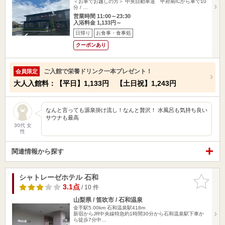
＜お車でお越しの方＞ 中央自動車道 甲府南ICから車で10
分 / …
営業時間 11:00～23:30
入浴料金 1,133円～
日帰り
お食事・食事処
クーポンあり
ご入館で栄養ドリンク一本プレゼント！
会員限定
大人入館料：【平日】1,133円 【土日祝】1,243円
なんと言っても源泉掛け流し！なんと贅沢！ 水風呂も気持ち良い
サウナも最高
30代 女
性
関連情報から探す
シャトレーゼホテル 石和
お気に入
りに追加
3.1点
/ 10 件
山梨県 / 笛吹市 / 石和温泉
金手駅5.00km
石和温泉駅418m
新宿からJR中央線特急約1時間30分から石和温泉駅下車か
ら徒歩7分中…