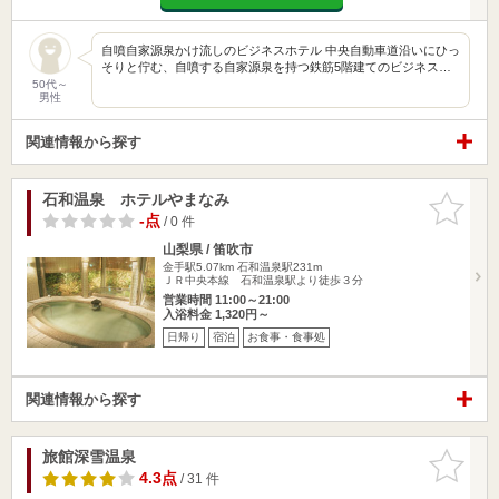
自噴自家源泉かけ流しのビジネスホテル 中央自動車道沿いにひっ
そりと佇む、自噴する自家源泉を持つ鉄筋5階建てのビジネス…
50代～
男性
関連情報から探す
石和温泉 ホテルやまなみ
お気に入
りに追加
-点
/ 0 件
山梨県 / 笛吹市
金手駅5.07km
石和温泉駅231m
ＪＲ中央本線 石和温泉駅より徒歩３分
営業時間 11:00～21:00
入浴料金 1,320円～
日帰り
宿泊
お食事・食事処
関連情報から探す
旅館深雪温泉
お気に入
りに追加
4.3点
/ 31 件