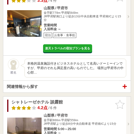
3.3点
/ 4 件
山梨県 / 甲府市
金手駅779m
甲府駅849m
JR甲府駅南口より徒歩13分中央自動車道 甲府南ICより15
分
営業時間
入浴料金 ～
宿泊
お食事・食事処
楽天トラベルの宿泊プランを見る
本格的温泉施設付きビジネスホテルとして名高いドーミーインで
すが、甲府のそれも満足度の高いものでした。 場所は甲府市の中
心部…
匿名
関連情報から探す
シャトレーゼホテル 談露館
お気に入
りに追加
4.2点
/ 6 件
山梨県 / 甲府市
金手駅866m
甲府駅559m
JR甲府駅より徒歩8分中央自動車道 甲府南ICより15分
営業時間 5:00～25:00
入浴料金 ～