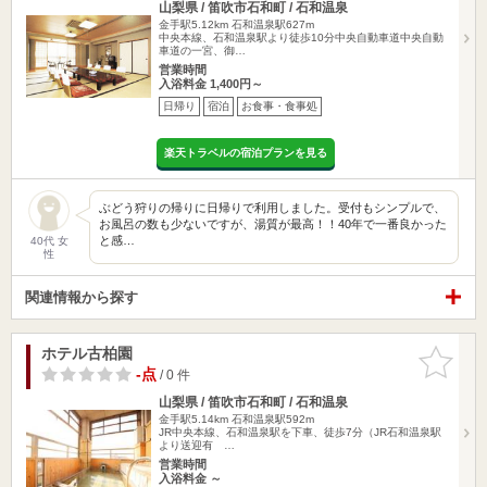
山梨県 / 笛吹市石和町 / 石和温泉
金手駅5.12km
石和温泉駅627m
中央本線、石和温泉駅より徒歩10分中央自動車道中央自動
車道の一宮、御…
営業時間
入浴料金 1,400円～
日帰り
宿泊
お食事・食事処
楽天トラベルの宿泊プランを見る
ぶどう狩りの帰りに日帰りで利用しました。受付もシンプルで、
お風呂の数も少ないですが、湯質が最高！！40年で一番良かった
と感…
40代 女
性
関連情報から探す
ホテル古柏園
お気に入
りに追加
-点
/ 0 件
山梨県 / 笛吹市石和町 / 石和温泉
金手駅5.14km
石和温泉駅592m
JR中央本線、石和温泉駅を下車、徒歩7分（JR石和温泉駅
より送迎有 …
営業時間
入浴料金 ～