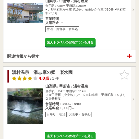
山梨県 / 甲府市 / 湯村温泉
金手駅2.98km
甲府駅2.26km
●ＪＲ甲府駅から車で10分、竜王駅から車で10分 ●甲府昭
和ICより…
営業時間
入浴料金 ～
宿泊
お食事・食事処
楽天トラベルの宿泊プランを見る
関連情報から探す
湯村温泉 湯志摩の郷 楽水園
お気に入
りに追加
4.0点
/ 1 件
山梨県 / 甲府市 / 湯村温泉
金手駅3.15km
甲府駅2.11km
ＪＲ甲府駅（中央線）／中央自動車道 甲府昭和ＩＣより
２０分程度
営業時間 13:00～18:00
入浴料金 1,000円～
日帰り
宿泊
お食事・食事処
楽天トラベルの宿泊プランを見る