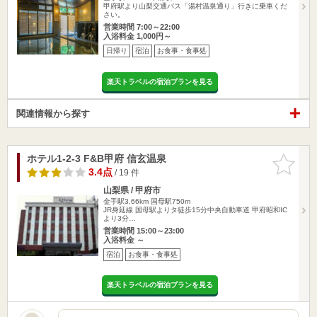
甲府駅より山梨交通バス「湯村温泉通り」行きに乗車くだ
さい。
営業時間 7:00～22:00
入浴料金 1,000円～
日帰り
宿泊
お食事・食事処
楽天トラベルの宿泊プランを見る
関連情報から探す
ホテル1-2-3 F&B甲府 信玄温泉
お気に入
りに追加
3.4点
/ 19 件
山梨県 / 甲府市
金手駅3.66km
国母駅750m
JR身延線 国母駅よりタ徒歩15分中央自動車道 甲府昭和IC
より3分…
営業時間 15:00～23:00
入浴料金 ～
宿泊
お食事・食事処
楽天トラベルの宿泊プランを見る