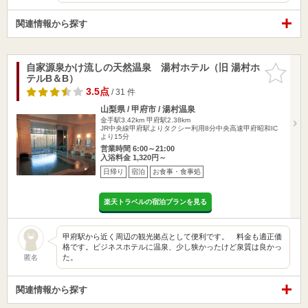
関連情報から探す
自家源泉かけ流しの天然温泉 湯村ホテル（旧 湯村ホ
お気に入
テルB＆B）
りに追加
3.5点
/ 31 件
山梨県 / 甲府市 / 湯村温泉
金手駅3.42km
甲府駅2.38km
JR中央線甲府駅よりタクシー利用8分中央高速甲府昭和IC
より15分
営業時間 6:00～21:00
入浴料金 1,320円～
日帰り
宿泊
お食事・食事処
楽天トラベルの宿泊プランを見る
甲府駅から近く周辺の観光拠点として便利です。 料金も適正価
格です。ビジネスホテルに温泉、少し狭かったけど泉質は良かっ
た。
匿名
関連情報から探す