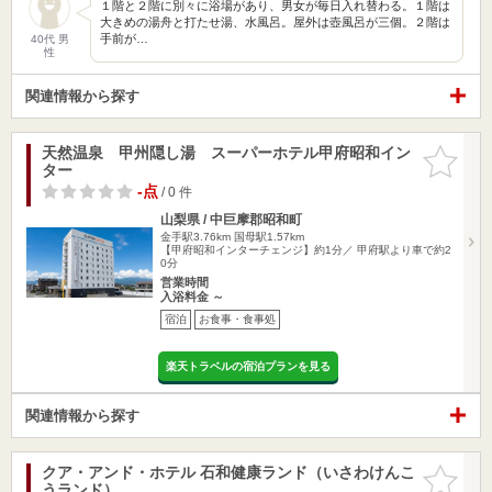
１階と２階に別々に浴場があり、男女が毎日入れ替わる。１階は
大きめの湯舟と打たせ湯、水風呂。屋外は壺風呂が三個。２階は
手前が…
40代 男
性
関連情報から探す
天然温泉 甲州隠し湯 スーパーホテル甲府昭和イン
お気に入
ター
りに追加
-点
/ 0 件
山梨県 / 中巨摩郡昭和町
金手駅3.76km
国母駅1.57km
【甲府昭和インターチェンジ】約1分／ 甲府駅より車で約2
0分
営業時間
入浴料金 ～
宿泊
お食事・食事処
楽天トラベルの宿泊プランを見る
関連情報から探す
クア・アンド・ホテル 石和健康ランド（いさわけんこ
お気に入
うランド）
りに追加