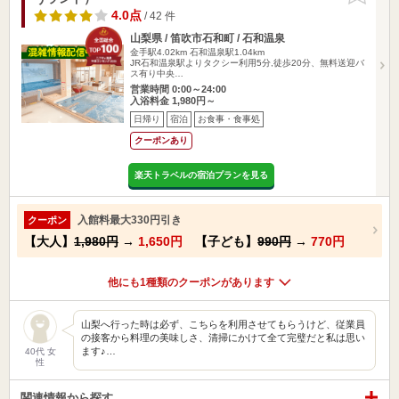
4.0点
/ 42 件
山梨県 / 笛吹市石和町 / 石和温泉
金手駅4.02km
石和温泉駅1.04km
JR石和温泉駅よりタクシー利用5分,徒歩20分、無料送迎バ
ス有り中央…
営業時間 0:00～24:00
入浴料金 1,980円～
日帰り
宿泊
お食事・食事処
クーポンあり
楽天トラベルの宿泊プランを見る
入館料最大330円引き
クーポン
【大人】
1,980円
→
1,650円
【子ども】
990円
→
770円
他にも1種類のクーポンがあります
山梨へ行った時は必ず、こちらを利用させてもらうけど、従業員
の接客から料理の美味しさ、清掃にかけて全て完璧だと私は思い
ます♪…
40代 女
性
関連情報から探す