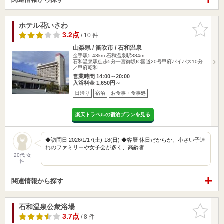
ホテル花いさわ
お気に入
りに追加
3.2点
/ 10 件
山梨県 / 笛吹市 / 石和温泉
金手駅5.43km
石和温泉駅384m
石和温泉駅徒歩5分一宮御坂IC国道20号甲府バイバス10分
／甲府昭和…
営業時間 14:00～20:00
入浴料金 1,650円～
日帰り
宿泊
お食事・食事処
楽天トラベルの宿泊プランを見る
◆訪問日 2026/1/17(土)-18(日) ◆客層 休日だからか、小さい子連
れのファミリーや女子会が多く、高齢者…
20代 女
性
関連情報から探す
石和温泉公衆浴場
お気に入
りに追加
3.7点
/ 8 件