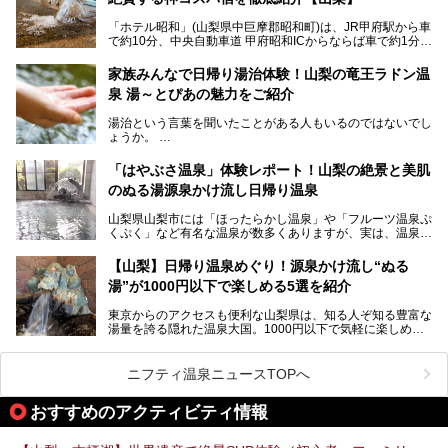
いても混浴文化が守られ、老若男女の分け隔て一切無く温泉
入浴を楽しめる点。全国的に混浴温泉は年々少しずつ減少傾
「ホテル昭和」(山梨県中巨摩郡昭和町)は、JR甲府駅から車
向にありますが、「古湯坊 源泉舘」では本来あるべき混浴
で約10分、中央自動車道 甲府昭和ICからならば車で約1分の
の姿が保たれている点に注目すべきでしょう。
場所にあるビジネスホテル。2名1室で1名あたり4,000円台
から、一人泊でも6,000円台から宿泊可能です。
今回は足元湧出の混浴温泉である「かくし湯大岩風呂」をは
家族みんなで日帰り湯治体験！山梨の竜王ラドン温
じめ、湯治棟である「別館神泉」を中心に「古湯坊 源泉
泉 湯～とぴあの魅力をご紹介
しかし、最大の魅力は“温泉そのもの”でしょう。自家源泉を
舘」の全貌を徹底紹介します。
所有し、豪快に源泉かけ流しで提供。泡付きのある重曹泉系
湯治という言葉を聞いたことがある人もいるのではないでし
統の単純温泉は、入浴すると実にサッパリ爽快。日帰り入浴
ょうか。
不可なこともあり、全国の温泉ファンがこの温泉を求めて
「ホテル昭和」へ宿泊します。この価格帯のビジネスホテル
なかなか体験できない、湯治体験が日帰りでできる温浴施設
では循環濾過の沸かし湯が一般的ですが、ここは本物の極上
「はやぶさ温泉」体験レポート！山梨の絶景と美肌
が山梨にあります。
温泉。まさに価格破壊と言えるクオリティです。
のぬる湯源泉かけ流し日帰り温泉
家族みんなで楽しめる、山梨県の「竜王ラドン温泉 湯～と
今回は筆者自ら宿泊し、「ホテル昭和」の温泉をはじめ、客
山梨県山梨市には「ほったらかし温泉」や「フルーツ温泉ぷ
ぴあ」の魅力をご紹介します。
室や無料朝食などをご紹介。温泉通が口を揃えて絶賛する神
くぷく」など有名な温泉が数多くありますが、実は、温泉マ
コスパ宿の全貌を徹底解説します！
ニアがわざわざ遠方から足を運ぶ極上の日帰り温泉もあるん
───
です。今回紹介する「はやぶさ温泉」も、そのひとつ。温泉
提供元：株式会社湯ーとぴあ【PR】
【山梨】日帰り温泉めぐり！源泉かけ流し“ぬる
はもちろん、絶景や地元食材を活かしたグルメも堪能できま
この記事は株式会社湯ーとぴあのPRレポート記事です。
湯”が1000円以下で楽しめる5選を紹介
す。
「はやぶさ温泉」が多くの人を惹きつける理由を詳しく解説
東京からのアクセスも便利な山梨県は、知る人ぞ知る豊富な
します。
湯量を誇る隠れた温泉大国。1000円以下で気軽に楽しめ
る、極上の源泉かけ流し日帰り温泉が点在しています。しか
も、これからの季節に嬉しい、じんわりと体の芯まで温ま
る“ぬる湯”が豊富なのも魅力。今回は、湯質も抜群で心ゆく
ニフティ温泉ニュースTOPへ
までリラックスできる山梨のお得な日帰り温泉を、実際体験
した感想と共に紹介します。
おすすめのアクティビティ情報
※ぬる湯とは35℃～39℃程度の体温に近いぬるめ温泉のこ
とです。