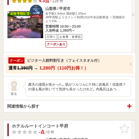
4.3点
/ 128 件
山梨県 / 甲府市
金手駅2.84km
酒折駅1.45km
JR甲府駅よりタクシー利用15分中央自動車道 一宮御坂IC
より10k…
営業時間 10:00～23:00
入浴料金 1,390円～
日帰り
お食事・食事処
クーポンあり
ビジター入館料割引き（フェイスタオル付）
クーポン
通常
1,390円
→
1,280円（110円お得！）
露天の湯質が良かった｡ 肌がツルツルに!! 特に岩風呂！信楽焼？
の湯も風が吹いてて気持ち良かったけれど｡ 内風呂はあつ…
匿名
関連情報から探す
ホテルルートインコート甲府
お気に入
りに追加
-点
/ 0 件