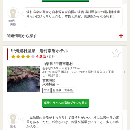
湯村温泉の蕎麦と自家源泉が自慢の湯宿 湯村温泉街の湯村陣場通
り沿いにひっそりと佇む、本館と東館、鳳凰館からなる昭和3…
50代～
男性
関連情報から探す
甲州湯村温泉 湯村常磐ホテル
お気に入
りに追加
4.0点
/ 3 件
山梨県 / 甲府市湯村
金手駅3.26km
甲府駅2.21km
JR中央本線甲府駅よりバスで15分 湯村温泉入口で下車
し、徒歩1分。…
営業時間
入浴料金 ～
宿泊
お食事・食事処
楽天トラベルの宿泊プランを見る
黒味影の湯船がすっきりして気持ちがいい。横には岩作りの露
天もある。ただ、残念なのは、お湯が循環ということ。多くの客
が入る…
匿名