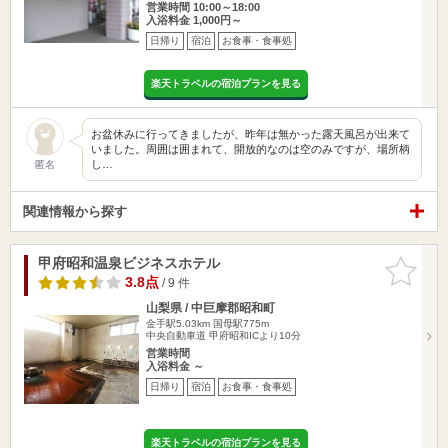
営業時間 10:00～18:00
入浴料金 1,000円～
日帰り
宿泊
お食事・食事処
楽天トラベルの宿泊プランを見る
お盆休みに行ってきましたが、昨年は無かった露天風呂が出来て
いました。周囲は囲まれて、開放的なのは空のみですが、場所柄
し…
匿名
関連情報から探す
甲府昭和温泉ビジネスホテル
お気に入
りに追加
3.8点
/ 9 件
山梨県 / 中巨摩郡昭和町
金手駅5.03km
国母駅775m
中央自動車道 甲府昭和ICより10分
営業時間
入浴料金 ～
日帰り
宿泊
お食事・食事処
楽天トラベルの宿泊プランを見る