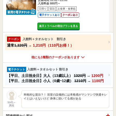
入浴料金 880円～
日帰り
宿泊
お食事・食事処
電子チケットあり
クーポンあり
楽天トラベルの宿泊プランを見る
入館料＋タオルセット 割引き
クーポン
通常
1,320円
→
1,210円（110円お得！）
他にも1種類のクーポンがあります
入館料＋タオルセット 割引き
電子チケット
【平日、土日祝全日】大人（13歳以上）
1320円
→
1200円
【平日、土日祝全日】小人（0歳~12歳）
1210円
→
1100円
本格的な湯治？！ 浴室の設備的には本格感がマシマシで快適キレ
イとはいえないけど 身体に効いてる感がある
50代～
男性
関連情報から探す