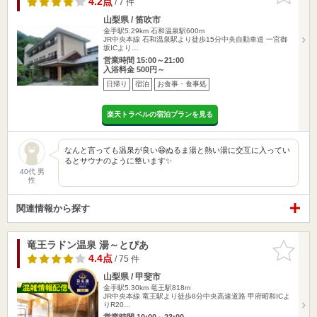
4.2点
/ 7 件
山梨県 / 笛吹市
金手駅5.29km
石和温泉駅600m
JR中央本線 石和温泉駅より徒歩15分中央自動車道 一宮御
坂ICより…
営業時間 15:00～21:00
入浴料金 500円～
日帰り
宿泊
お食事・食事処
楽天トラベルの宿泊プランを見る
なんと言っても温泉が良い😄ぬるま湯と熱い湯に交互に入ってい
るとサウナのように整います✨
40代 男
性
関連情報から探す
竜王ラドン温泉 湯～とぴあ
お気に入
りに追加
4.4点
/ 75 件
山梨県 / 甲斐市
金手駅5.30km
竜王駅818m
JR中央本線 竜王駅より徒歩8分中央高速道路 甲府昭和ICよ
りR20…
営業時間 10:00～23:00