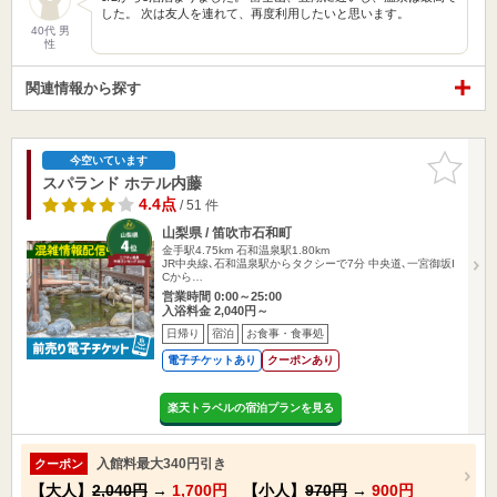
した。 次は友人を連れて、再度利用したいと思います。
40代 男
性
関連情報から探す
お気に入
今空いています
りに追加
スパランド ホテル内藤
4.4点
/ 51 件
山梨県 / 笛吹市石和町
金手駅4.75km
石和温泉駅1.80km
JR中央線､石和温泉駅からタクシーで7分 中央道､一宮御坂I
Cから…
営業時間 0:00～25:00
入浴料金 2,040円～
日帰り
宿泊
お食事・食事処
電子チケットあり
クーポンあり
楽天トラベルの宿泊プランを見る
入館料最大340円引き
クーポン
【大人】
2,040円
→
1,700円
【小人】
970円
→
900円