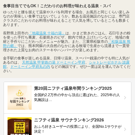
食事目当てでもOK！こだわりのお料理が味わえる温泉・スパ
ゆったりと腰を据えて温泉やスパを利用する場合、お風呂と同じくらい楽しみ
なのが美味しい食事ではないでしょうか。数ある温浴施設のなかには、専門店
クラスのこだわりのお料理が味わえることで人気を博しているところも数多く
あります。
長野県上田市の
「地蔵温泉 十福の湯」
は、かまど炊きのごはん、石臼引きの粉
を使った手打ち蕎麦、石釜焼きのピザ、館内で焼き上げたパンなど、地域の食
材と手作りにこだわったメニューが魅力。また、三重県松阪市の
「松阪温泉 熊
野の郷」
では、熊本阿蘇の大自然のなかにある牧場で生産から流通まで一貫管
理された上質なお肉のステーキやハンバーグが楽しめます。
金手駅の食事が楽しめる温泉、日帰り温泉、スーパー銭湯の中でも特に人気が
あるのは、
天然温泉 甲斐路の湯 ドーミーイン甲府
、
シャトレーゼホテル 談露
館
、
ドーミーイン甲府丸の内
などの施設です。ぜひ一度は足を運んでみてくだ
さい。
第20回ニフティ温泉年間ランキング2025
全国約2.2万件の中から頂点に選ばれた、2025年の人
気施設は…
ニフティ温泉 サウナランキング2026
おふろ好きユーザーの投票により、全国No.1サウナが
決定！