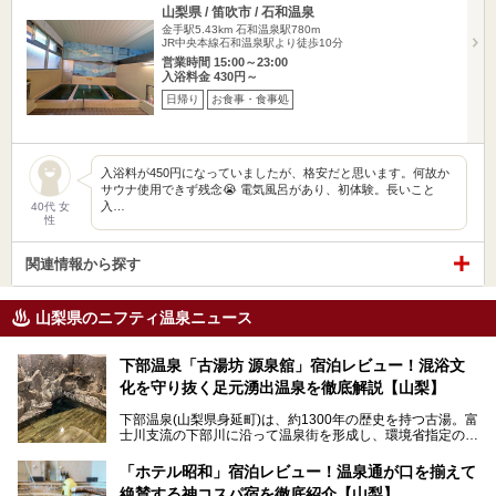
山梨県 / 笛吹市 / 石和温泉
金手駅5.43km
石和温泉駅780m
JR中央本線石和温泉駅より徒歩10分
営業時間 15:00～23:00
入浴料金 430円～
日帰り
お食事・食事処
入浴料が450円になっていましたが、格安だと思います。何故か
サウナ使用できず残念😭 電気風呂があり、初体験。長いこと
入…
40代 女
性
関連情報から探す
山梨県のニフティ温泉ニュース
下部温泉「古湯坊 源泉舘」宿泊レビュー！混浴文
化を守り抜く足元湧出温泉を徹底解説【山梨】
下部温泉(山梨県身延町)は、約1300年の歴史を持つ古湯。富
士川支流の下部川に沿って温泉街を形成し、環境省指定の国
民保養温泉地でもあります。
中でも「古湯坊 源泉舘」は、戦国時代に武田信玄公も療養
「ホテル昭和」宿泊レビュー！温泉通が口を揃えて
したと伝えられる名湯の宿。最大の特徴は、令和の現代にお
絶賛する神コスパ宿を徹底紹介【山梨】