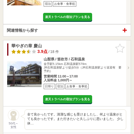
宿泊
お食事・食事処
楽天トラベルの宿泊プランを見る
関連情報から探す
華やぎの章 慶山
お気に入
りに追加
3.9点
/ 18 件
山梨県 / 笛吹市 / 石和温泉
金手駅5.15km
石和温泉駅579m
JR石和温泉駅より徒歩5分（JR石和温泉駅より送迎有 要
予約）
営業時間 11:00～17:00
入浴料金 1,000円～
日帰り
宿泊
お食事・食事処
楽天トラベルの宿泊プランを見る
全て良かったです。清潔な感じも受けましたし、何より温泉がと
ても良かったです。また行きたいと久しぶりに思いました。 少し
休…
50代～
女性