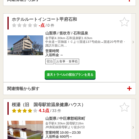
ホテルルートインコート甲府石和
お気に入
りに追加
-点
/ 0 件
山梨県 / 笛吹市 / 石和温泉
金手駅4.30km
石和温泉駅1.82km
中央道一宮御坂ＩＣより国道137号経由→国道20号甲府・
諏訪方面に向…
営業時間
入浴料金 ～
宿泊
お食事・食事処
楽天トラベルの宿泊プランを見る
関連情報から探す
桜湯（旧 国母駅前温泉健康ハウス）
お気に入
りに追加
4.1点
/ 33 件
山梨県 / 中巨摩郡昭和町
金手駅4.30km
国母駅218m
JR身延線国母駅より徒歩2分
営業時間 10:00～23:30
入浴料金 600円～