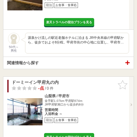
宿泊
お食事・食事処
楽天トラベルの宿泊プランを見る
源泉かけ流しの駅近老舗ホテルに泊まる JR中央本線の甲府駅か
ら、徒歩でおよそ8分程。甲府市街の中心地に位置し、甲府市…
50代～
男性
関連情報から探す
ドーミーイン甲府丸の内
お気に入
りに追加
-点
/ 0 件
山梨県 / 甲府市
金手駅1.07km
甲府駅674m
JR甲府駅南口から徒歩約8分
営業時間
入浴料金 ～
宿泊
お食事・食事処