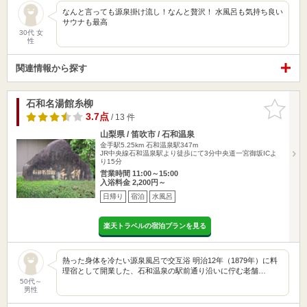
なんと言っても源泉掛け流し！なんと贅沢！ 水風呂も気持ち良い
サウナも最高
30代 女
性
関連情報から探す
石和名湯館糸柳
お気に入
りに追加
3.7点
/ 13 件
山梨県 / 笛吹市 / 石和温泉
金手駅5.25km
石和温泉駅347m
JR中央線石和温泉駅より徒歩にて3分中央道一宮御坂ICよ
り15分
営業時間 11:00～15:00
入浴料金 2,200円～
日帰り
宿泊
水風呂
楽天トラベルの宿泊プランを見る
熱った身体を冷たい源泉風呂で交互浴 明治12年（1879年）に料
理宿として開業した、石和温泉の駅前通り沿いに佇む老舗…
50代～
男性