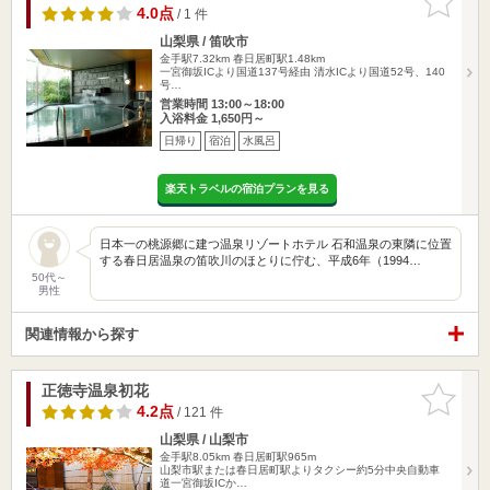
りに追加
4.0点
/ 1 件
山梨県 / 笛吹市
金手駅7.32km
春日居町駅1.48km
一宮御坂ICより国道137号経由 清水ICより国道52号、140
号…
営業時間 13:00～18:00
入浴料金 1,650円～
日帰り
宿泊
水風呂
楽天トラベルの宿泊プランを見る
日本一の桃源郷に建つ温泉リゾートホテル 石和温泉の東隣に位置
する春日居温泉の笛吹川のほとりに佇む、平成6年（1994…
50代～
男性
関連情報から探す
正徳寺温泉初花
お気に入
りに追加
4.2点
/ 121 件
山梨県 / 山梨市
金手駅8.05km
春日居町駅965m
山梨市駅または春日居町駅よりタクシー約5分中央自動車
道一宮御坂ICか…