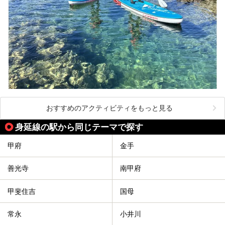
おすすめのアクティビティをもっと見る
身延線の駅から同じテーマで探す
甲府
金手
善光寺
南甲府
甲斐住吉
国母
常永
小井川