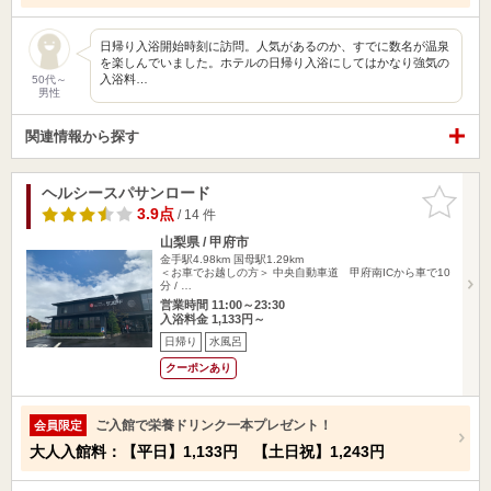
日帰り入浴開始時刻に訪問。人気があるのか、すでに数名が温泉
を楽しんでいました。ホテルの日帰り入浴にしてはかなり強気の
入浴料…
50代～
男性
関連情報から探す
ヘルシースパサンロード
お気に入
りに追加
3.9点
/ 14 件
山梨県 / 甲府市
金手駅4.98km
国母駅1.29km
＜お車でお越しの方＞ 中央自動車道 甲府南ICから車で10
分 / …
営業時間 11:00～23:30
入浴料金 1,133円～
日帰り
水風呂
クーポンあり
ご入館で栄養ドリンク一本プレゼント！
会員限定
大人入館料：【平日】1,133円 【土日祝】1,243円