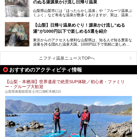
のぬる湯源泉かけ流し日帰り温泉
家族みんなで楽しめる、山梨県の「竜王ラドン温泉 湯～と
今回は筆者自ら宿泊し、「ホテル昭和」の温泉をはじめ、客
山梨県山梨市には「ほったらかし温泉」や「フルーツ温泉ぷ
ぴあ」の魅力をご紹介します。
室や無料朝食などをご紹介。温泉通が口を揃えて絶賛する神
くぷく」など有名な温泉が数多くありますが、実は、温泉マ
コスパ宿の全貌を徹底解説します！
ニアがわざわざ遠方から足を運ぶ極上の日帰り温泉もあるん
───
です。今回紹介する「はやぶさ温泉」も、そのひとつ。温泉
提供元：株式会社湯ーとぴあ【PR】
【山梨】日帰り温泉めぐり！源泉かけ流し“ぬる
はもちろん、絶景や地元食材を活かしたグルメも堪能できま
この記事は株式会社湯ーとぴあのPRレポート記事です。
湯”が1000円以下で楽しめる5選を紹介
す。
「はやぶさ温泉」が多くの人を惹きつける理由を詳しく解説
東京からのアクセスも便利な山梨県は、知る人ぞ知る豊富な
します。
湯量を誇る隠れた温泉大国。1000円以下で気軽に楽しめ
る、極上の源泉かけ流し日帰り温泉が点在しています。しか
も、これからの季節に嬉しい、じんわりと体の芯まで温ま
る“ぬる湯”が豊富なのも魅力。今回は、湯質も抜群で心ゆく
ニフティ温泉ニュースTOPへ
までリラックスできる山梨のお得な日帰り温泉を、実際体験
した感想と共に紹介します。
おすすめのアクティビティ情報
※ぬる湯とは35℃～39℃程度の体温に近いぬるめ温泉のこ
とです。
【山梨・本栖湖】世界遺産で絶景SUP体験／初心者・ファミリ
ー・グループ大歓迎
山梨県南都留郡富士河口湖町本栖210