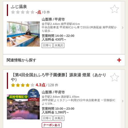
ふじ温泉
お気に入
りに追加
-点
/ 0 件
山梨県 / 甲府市
金手駅2.44km
南甲府駅401m
中央自動車道 甲府南ICから車で20分/JR身延線 南甲府駅か
ら徒歩…
営業時間 14:00～22:00
入浴料金 430円～
日帰り
水風呂
関連情報から探す
【第4回全国おふろ甲子園優勝】源泉湯 燈屋（あかり
お気に入
や）
りに追加
4.3点
/ 128 件
山梨県 / 甲府市
金手駅2.84km
酒折駅1.45km
JR甲府駅よりタクシー利用15分中央自動車道 一宮御坂IC
より10k…
営業時間 10:00～23:00
入浴料金 1,390円～
日帰り
水風呂
クーポンあり