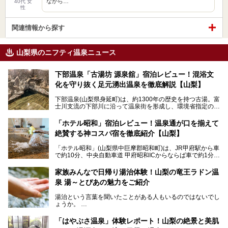
ながら…
40代 女
性
関連情報から探す
山梨県のニフティ温泉ニュース
下部温泉「古湯坊 源泉舘」宿泊レビュー！混浴文
化を守り抜く足元湧出温泉を徹底解説【山梨】
下部温泉(山梨県身延町)は、約1300年の歴史を持つ古湯。富
士川支流の下部川に沿って温泉街を形成し、環境省指定の国
民保養温泉地でもあります。
中でも「古湯坊 源泉舘」は、戦国時代に武田信玄公も療養
「ホテル昭和」宿泊レビュー！温泉通が口を揃えて
したと伝えられる名湯の宿。最大の特徴は、令和の現代にお
絶賛する神コスパ宿を徹底紹介【山梨】
いても混浴文化が守られ、老若男女の分け隔て一切無く温泉
入浴を楽しめる点。全国的に混浴温泉は年々少しずつ減少傾
「ホテル昭和」(山梨県中巨摩郡昭和町)は、JR甲府駅から車
向にありますが、「古湯坊 源泉舘」では本来あるべき混浴
で約10分、中央自動車道 甲府昭和ICからならば車で約1分の
の姿が保たれている点に注目すべきでしょう。
場所にあるビジネスホテル。2名1室で1名あたり4,000円台
から、一人泊でも6,000円台から宿泊可能です。
今回は足元湧出の混浴温泉である「かくし湯大岩風呂」をは
家族みんなで日帰り湯治体験！山梨の竜王ラドン温
じめ、湯治棟である「別館神泉」を中心に「古湯坊 源泉
泉 湯～とぴあの魅力をご紹介
しかし、最大の魅力は“温泉そのもの”でしょう。自家源泉を
舘」の全貌を徹底紹介します。
所有し、豪快に源泉かけ流しで提供。泡付きのある重曹泉系
湯治という言葉を聞いたことがある人もいるのではないでし
統の単純温泉は、入浴すると実にサッパリ爽快。日帰り入浴
ょうか。
不可なこともあり、全国の温泉ファンがこの温泉を求めて
「ホテル昭和」へ宿泊します。この価格帯のビジネスホテル
なかなか体験できない、湯治体験が日帰りでできる温浴施設
では循環濾過の沸かし湯が一般的ですが、ここは本物の極上
「はやぶさ温泉」体験レポート！山梨の絶景と美肌
が山梨にあります。
温泉。まさに価格破壊と言えるクオリティです。