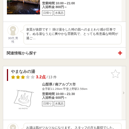
営業時間 10:00～21:00
入浴料金 800円～
日帰り
水風呂
泉質が抜群です！ 掛け湯をした時の肌へのまとわり感が圧巻で
す。ぬる湯なうえに爽やかな雰囲気で、とっても有意義な時間が
過ご…
30代 男
性
関連情報から探す
やまなみの湯
お気に入
りに追加
3.2点
/ 13 件
山梨県 / 南アルプス市
金手駅11.26km
甲斐上野駅2.56km
営業時間 10:00～21:30
入浴料金 600円～
日帰り
水風呂
お湯は肌がツルツルになります。 スタッフの方も親切でした。