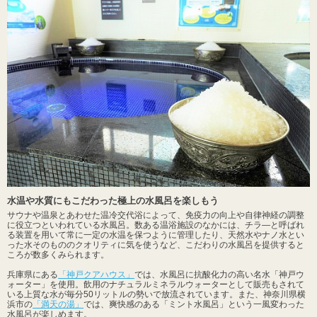
水温や水質にもこだわった極上の水風呂を楽しもう
サウナや温泉とあわせた温冷交代浴によって、免疫力の向上や自律神経の調整
に役立つといわれている水風呂。数ある温浴施設のなかには、チラ―と呼ばれ
る装置を用いて常に一定の水温を保つように管理したり、天然水やナノ水とい
った水そのもののクオリティに気を使うなど、こだわりの水風呂を提供すると
ころが数多くみられます。
兵庫県にある
「神戸クアハウス」
では、水風呂に抗酸化力の高い名水「神戸ウ
ォーター」を使用。飲用のナチュラルミネラルウォーターとして販売もされて
いる上質な水が毎分50リットルの勢いで放流されています。また、神奈川県横
浜市の
「満天の湯」
では、爽快感のある「ミント水風呂」という一風変わった
水風呂が楽しめます。