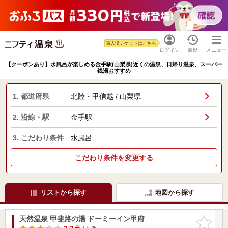
購入済チケットはこちら
ログイン
履歴
メニュー
【クーポンあり】水風呂が楽しめる金手駅(山梨県)近くの温泉、日帰り温泉、スーパー
銭湯おすすめ
1. 都道府県
北陸・甲信越 / 山梨県
2. 沿線・駅
金手駅
3. こだわり条件
水風呂
こだわり条件を変更する
リストから探す
地図から探す
天然温泉 甲斐路の湯 ドーミーイン甲府
お気に入
りに追加