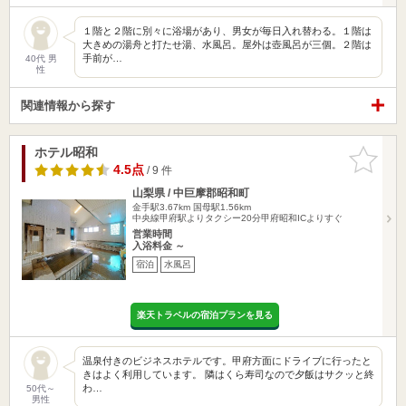
１階と２階に別々に浴場があり、男女が毎日入れ替わる。１階は
大きめの湯舟と打たせ湯、水風呂。屋外は壺風呂が三個。２階は
手前が…
40代 男
性
関連情報から探す
ホテル昭和
お気に入
りに追加
4.5点
/ 9 件
山梨県 / 中巨摩郡昭和町
金手駅3.67km
国母駅1.56km
中央線甲府駅よりタクシー20分甲府昭和ICよりすぐ
営業時間
入浴料金 ～
宿泊
水風呂
楽天トラベルの宿泊プランを見る
温泉付きのビジネスホテルです。甲府方面にドライブに行ったと
きはよく利用しています。 隣はくら寿司なので夕飯はサクッと終
わ…
50代～
男性