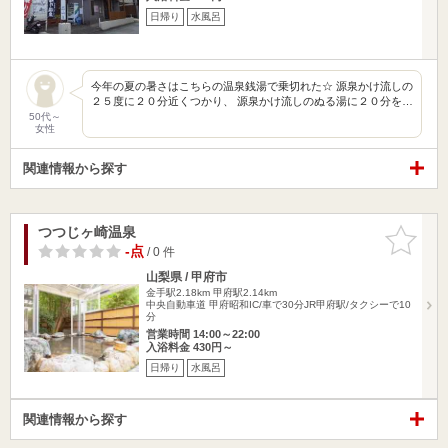
日帰り
水風呂
今年の夏の暑さはこちらの温泉銭湯で乗切れた☆ 源泉かけ流しの
２５度に２０分近くつかり、 源泉かけ流しのぬる湯に２０分を…
50代～
女性
関連情報から探す
つつじヶ崎温泉
お気に入
りに追加
-点
/ 0 件
山梨県 / 甲府市
金手駅2.18km
甲府駅2.14km
中央自動車道 甲府昭和IC/車で30分JR甲府駅/タクシーで10
分
営業時間 14:00～22:00
入浴料金 430円～
日帰り
水風呂
関連情報から探す