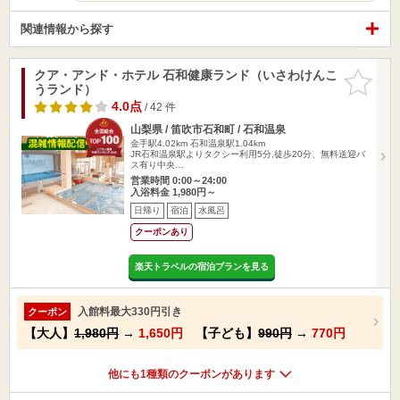
関連情報から探す
クア・アンド・ホテル 石和健康ランド（いさわけんこ
お気に入
うランド）
りに追加
4.0点
/ 42 件
山梨県 / 笛吹市石和町 / 石和温泉
金手駅4.02km
石和温泉駅1.04km
JR石和温泉駅よりタクシー利用5分,徒歩20分、無料送迎バ
ス有り中央…
営業時間 0:00～24:00
入浴料金 1,980円～
日帰り
宿泊
水風呂
クーポンあり
楽天トラベルの宿泊プランを見る
入館料最大330円引き
クーポン
【大人】
1,980円
→
1,650円
【子ども】
990円
→
770円
他にも1種類のクーポンがあります