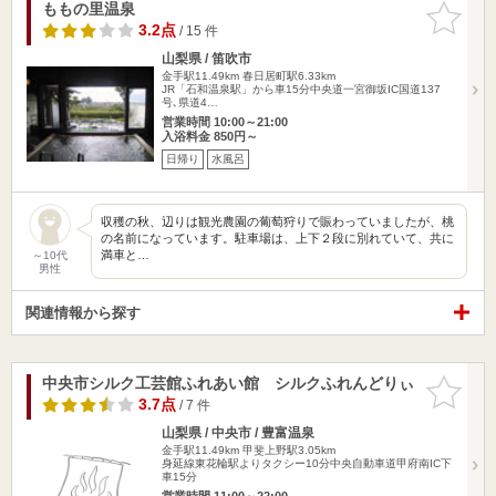
ももの里温泉
お気に入
りに追加
3.2点
/ 15 件
山梨県 / 笛吹市
金手駅11.49km
春日居町駅6.33km
JR「石和温泉駅」から車15分中央道一宮御坂IC国道137
号､県道4…
営業時間 10:00～21:00
入浴料金 850円～
日帰り
水風呂
収穫の秋、辺りは観光農園の葡萄狩りで賑わっていましたが、桃
の名前になっています。駐車場は、上下２段に別れていて、共に
満車と…
～10代
男性
関連情報から探す
中央市シルク工芸館ふれあい館 シルクふれんどりぃ
お気に入
りに追加
3.7点
/ 7 件
山梨県 / 中央市 / 豊富温泉
金手駅11.49km
甲斐上野駅3.05km
身延線東花輪駅よりタクシー10分中央自動車道甲府南IC下
車15分
営業時間 11:00～22:00