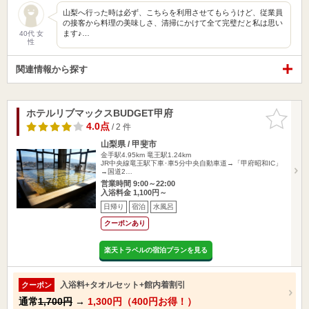
山梨へ行った時は必ず、こちらを利用させてもらうけど、従業員
の接客から料理の美味しさ、清掃にかけて全て完璧だと私は思い
ます♪…
40代 女
性
関連情報から探す
ホテルリブマックスBUDGET甲府
お気に入
りに追加
4.0点
/ 2 件
山梨県 / 甲斐市
金手駅4.95km
竜王駅1.24km
JR中央線竜王駅下車･車5分中央自動車道→「甲府昭和IC」
→国道2…
営業時間 9:00～22:00
入浴料金 1,100円～
日帰り
宿泊
水風呂
クーポンあり
楽天トラベルの宿泊プランを見る
入浴料+タオルセット+館内着割引
クーポン
通常
1,700円
→
1,300円（400円お得！）