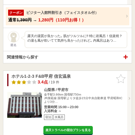
ビジター入館料割引き（フェイスタオル付）
クーポン
通常
1,390円
→
1,280円（110円お得！）
露天の湯質が良かった｡ 肌がツルツルに!! 特に岩風呂！信楽焼？
の湯も風が吹いてて気持ち良かったけれど｡ 内風呂はあつ…
匿名
関連情報から探す
ホテル1-2-3 F&B甲府 信玄温泉
お気に入
りに追加
3.4点
/ 19 件
山梨県 / 甲府市
金手駅3.66km
国母駅750m
JR身延線 国母駅よりタ徒歩15分中央自動車道 甲府昭和IC
より3分…
営業時間 15:00～23:00
入浴料金 ～
宿泊
水風呂
楽天トラベルの宿泊プランを見る