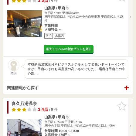
3.3点
/ 4 件
山梨県 / 甲府市
金手駅779m
甲府駅849m
JR甲府駅南口より徒歩13分中央自動車道 甲府南ICより15
分
営業時間
入浴料金 ～
宿泊
水風呂
楽天トラベルの宿泊プランを見る
本格的温泉施設付きビジネスホテルとして名高いドーミーインで
すが、甲府のそれも満足度の高いものでした。 場所は甲府市の中
心部…
匿名
関連情報から探す
喜久乃湯温泉
お気に入
りに追加
3.4点
/ 9 件
山梨県 / 甲府市
金手駅1.75km
甲府駅852m
JR中央本線 甲府駅より徒歩12分甲府駅北口より5分
営業時間 10:00～21:30
入浴料金 470円～