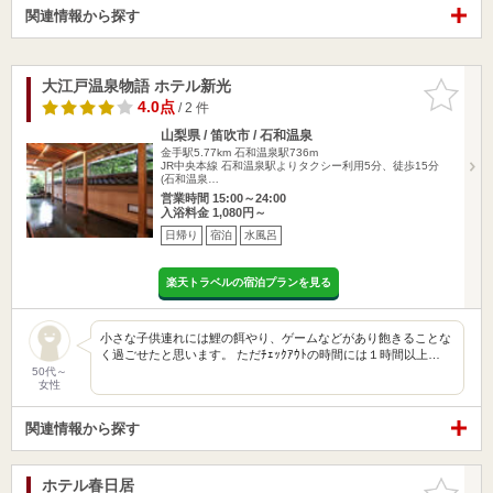
関連情報から探す
大江戸温泉物語 ホテル新光
お気に入
りに追加
4.0点
/ 2 件
山梨県 / 笛吹市 / 石和温泉
金手駅5.77km
石和温泉駅736m
JR中央本線 石和温泉駅よりタクシー利用5分、徒歩15分
(石和温泉…
営業時間 15:00～24:00
入浴料金 1,080円～
日帰り
宿泊
水風呂
楽天トラベルの宿泊プランを見る
小さな子供連れには鯉の餌やり、ゲームなどがあり飽きることな
く過ごせたと思います。 ただﾁｪｯｸｱｳﾄの時間には１時間以上…
50代～
女性
関連情報から探す
ホテル春日居
お気に入