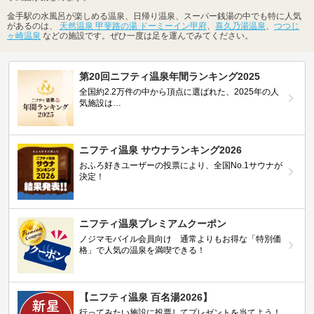
金手駅の水風呂が楽しめる温泉、日帰り温泉、スーパー銭湯の中でも特に人気
があるのは、
天然温泉 甲斐路の湯 ドーミーイン甲府
、
喜久乃湯温泉
、
つつじ
ヶ崎温泉
などの施設です。ぜひ一度は足を運んでみてください。
第20回ニフティ温泉年間ランキング2025
全国約2.2万件の中から頂点に選ばれた、2025年の人
気施設は…
ニフティ温泉 サウナランキング2026
おふろ好きユーザーの投票により、全国No.1サウナが
決定！
ニフティ温泉プレミアムクーポン
ノジマモバイル会員向け 通常よりもお得な「特別価
格」で人気の温泉を満喫できる！
【ニフティ温泉 百名湯2026】
行ってみたい施設に投票してプレゼントを当てよう！