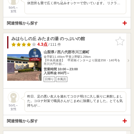
休憩所も畳で広く持ち込みオッケーで空いています。 リクラ…
50代～
女性
関連情報から探す
みはらしの丘 みたまの湯 のっぷいの館
お気に入
りに追加
4.3点
/ 111 件
山梨県 / 西八代郡市川三郷町
金手駅11.46km
甲斐上野駅1.29km
【中央高速道】 甲府南インターより国道358・140号を
市川大門方面…
営業時間 10:00～23:00
入浴料金 850円～
日帰り
水風呂
昨日、足の悪い友人を連れてコロナ明けに久し振りに来館しまし
た。コロナ対策で職員さんがこまめに除菌してました。とても気
持ちが…
50代～
女性
関連情報から探す