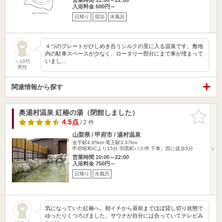
入浴料金 600円～
日帰り
宿泊
水風呂
４つのプレートがひしめき合うシルクの里に入る温泉です。敷地
内の駐車スペースが少なく、ロータリー部分にまで車が埋まって
いまし…
～10代
男性
関連情報から探す
奥湯村温泉 紅椿の湯（閉館しました）
お気に入
りに追加
4.5点
/ 2 件
山梨県 / 甲府市 / 湯村温泉
金手駅4.85km
竜王駅3.47km
甲府昭和ICより15分 羽黒町バス停 下車。西に徒歩5分
営業時間 10:00～22:00
入浴料金 750円～
日帰り
水風呂
気になっていた紅椿へ。朝イチから昼前までほぼ貸し切り状態で
ゆったりくつろげました。サウナが自分には合っていてテレビみ