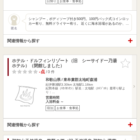
日帰り
お食事・食事処
シャンプー，ボディソープ付き500円。100円バック式コインロッ
カー有り、無料ドライヤー有り。 近くに海水浴場があるのか、…
匿名
関連情報から探す
ホテル・ドルフィンリゾート（旧 シーサイド一乃湯
お気に入
ホテル）（閉館しました）
りに追加
-点
/ 0 件
和歌山県 / 東牟婁郡太地町森浦
紀伊勝浦駅3.30km
太地駅1.16km
紀勢本線（ｷｾｲﾎﾝｾﾝ）駅名：太地駅（ﾀｲｼﾞｴｷ）最寄り駅よ
り：…
営業時間
入浴料金 ～
宿泊
お食事・食事処
関連情報から探す