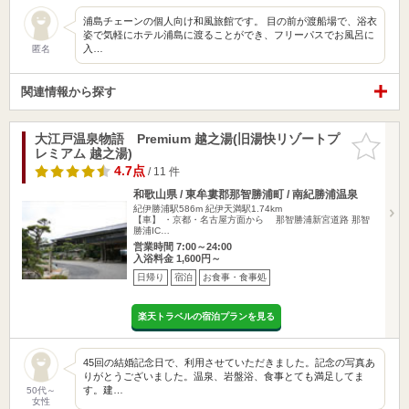
浦島チェーンの個人向け和風旅館です。 目の前が渡船場で、浴衣
姿で気軽にホテル浦島に渡ることができ、フリーパスでお風呂に
入…
匿名
関連情報から探す
大江戸温泉物語 Premium 越之湯(旧湯快リゾートプ
お気に入
レミアム 越之湯)
りに追加
4.7点
/ 11 件
和歌山県 / 東牟婁郡那智勝浦町 / 南紀勝浦温泉
紀伊勝浦駅586m
紀伊天満駅1.74km
【車】 ・京都・名古屋方面から 那智勝浦新宮道路 那智
勝浦IC…
営業時間 7:00～24:00
入浴料金 1,600円～
日帰り
宿泊
お食事・食事処
楽天トラベルの宿泊プランを見る
45回の結婚記念日で、利用させていただきました。記念の写真あ
りがとうございました。温泉、岩盤浴、食事とても満足してま
す。建…
50代～
女性