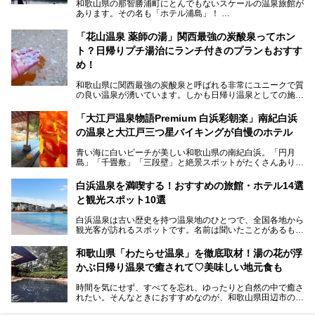
和歌山県の那智勝浦町にとんでもないスケールの温泉旅館が
あります。その名も「ホテル浦島」！
4つの館に6ヵ所のお風呂、うち2ヵ所は巨大な天然洞窟温
泉。日本一長いエスカレーターで「本館」と「山上館」を結
「花山温泉 薬師の湯」関西最強の炭酸泉ってホン
び、海を一望する絶景も。
ト？日帰りプチ湯治にランチ付きのプランもおすす
6ヵ所のお風呂のうち5ヵ所までは日帰り入浴も可。可愛ら
め！
しいカメさんの形の送迎船「浦島丸」に乗っていざ、温泉の
湧く竜宮城へ！
和歌山県に関西最強の炭酸泉と呼ばれる非常にユニークで質
の良い温泉が湧いています。しかも日帰り温泉としての施設
───
が整っていて、宿泊までできるんです。名前は「花山温泉
提供元：那智勝浦町【PR】
薬師の湯」。朝一番のお風呂にはパリパリシャリシャリと膜
「大江戸温泉物語Premium 白浜彩朝楽」南紀白浜
この記事は那智勝浦町のPR記事です。
が張って、それを砕きながら入浴できるとか！
の温泉と大江戸三つ星バイキングが自慢のホテル
そんな驚きの「花山温泉」を取材してきました。釜飯などラ
青い海に白いビーチが美しい和歌山県の南紀白浜。「円月
ンチに人気のお食事処メニューも紹介しちゃいます！
島」「千畳敷」「三段壁」と絶景スポットがたくさんありま
す。もちろんいい温泉もたっぷり湧いていて、日本書紀に登
場する歴史の古さから日本三古湯の一つにも。
白浜温泉を満喫する！おすすめの旅館・ホテル14選
と観光スポット10選
そんな「南紀白浜温泉」の「大江戸温泉物語Premium 白浜
彩朝楽」で2025年9月から人気の「大江戸三つ星バイキン
白浜温泉は古い歴史を持つ温泉地のひとつで、全国各地から
グ」がスタートしました。温泉＆バイキング＆レジャースポ
観光客が訪れるスポットです。名前は聞いたことがあるもの
ットとしてのこのホテルの魅力をたっぷり体験してきたので
の、何県にある温泉地なのか、どのような泉質の温泉なの
早速紹介します！
か、実は知らない方も多いのではないでしょうか。
和歌山県「わたらせ温泉」を徹底取材！湯の花が浮
───
かぶ日帰り温泉で癒されて♡美味しい地元食も
そこで今回は、白浜温泉ビギナー向けの基本情報をご紹介し
提供元：大江戸温泉物語ホテルズ＆リゾーツ株式会社【P
ながら、おすすめの旅館・ホテルをお届けします。また、白
R】
時間を気にせず、すべてを忘れ、ゆったりと自然の中で癒さ
浜温泉を訪れるなら外せない観光スポットも合わせてご紹介
この記事は大江戸温泉物語Premium 白浜彩朝楽のPR記事で
れたい。そんなときにおすすめなのが、和歌山県田辺市の
します。
す。
「わたらせ温泉」です。現地にたどり着くまでの間も、道中