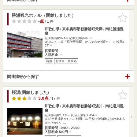
勝浦観光ホテル（閉館しました）
お気に入
りに追加
-点
/ 1 件
和歌山県 / 東牟婁郡那智勝浦町天満 / 南紀勝浦温
泉
紀伊勝浦駅874m
紀伊天満駅463m
JRきのくに線「紀伊天満駅」から徒歩5分阪神） ＝ 松原J
CT ＝ …
営業時間
入浴料金 ～
宿泊
お食事・食事処
関連情報から探す
桜湯(閉館しました)
お気に入
りに追加
3.0点
/ 17 件
和歌山県 / 東牟婁郡那智勝浦町湯川 / 南紀湯川温
泉
紀伊勝浦駅1.11km
紀伊天満駅1.45km
JR紀伊勝浦駅からバス利用Ｒ42号線で勝浦港を抜け串本方
面へ向かい、…
営業時間 10:00～23:00
入浴料金 500円～