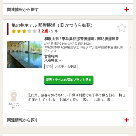
関連情報から探す
亀の井ホテル 那智勝浦（旧 かつうら御苑）
お気に入
りに追加
3.2点
/ 5 件
和歌山県 / 東牟婁郡那智勝浦町 / 南紀勝浦温泉
紀伊勝浦駅634m
紀伊天満駅892m
JR紀勢本線 紀伊勝浦駅より徒歩12分阪和自動車道 南紀田
辺ICより…
営業時間
入浴料金 ～
宿泊
お食事・食事処
楽天トラベルの宿泊プランを見る
兎に角、接客が気持ちいい 日帰り利用でも丁寧で嫌な顔を一切せ
ず 案内してくれる！ お風呂も良い！広い！ お湯は、源…
40代 女
性
関連情報から探す