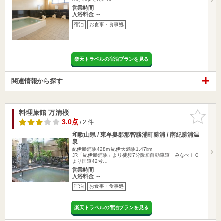
営業時間
入浴料金 ～
宿泊
お食事・食事処
楽天トラベルの宿泊プランを見る
関連情報から探す
料理旅館 万清楼
お気に入
りに追加
3.0点
/ 2 件
和歌山県 / 東牟婁郡那智勝浦町勝浦 / 南紀勝浦温
泉
紀伊勝浦駅428m
紀伊天満駅1.47km
JR「紀伊勝浦駅」より徒歩7分阪和自動車道 みなべＩＣ
より国道42号…
営業時間
入浴料金 ～
宿泊
お食事・食事処
楽天トラベルの宿泊プランを見る