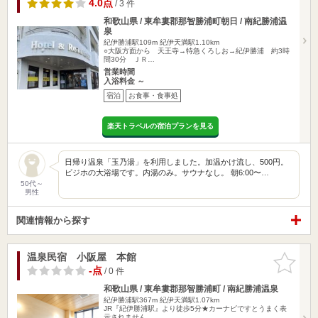
4.0点
/ 3 件
和歌山県 / 東牟婁郡那智勝浦町朝日 / 南紀勝浦温
泉
紀伊勝浦駅109m
紀伊天満駅1.10km
○大阪方面から 天王寺→特急くろしお→紀伊勝浦 約3時
間30分 ＪＲ…
営業時間
入浴料金 ～
宿泊
お食事・食事処
楽天トラベルの宿泊プランを見る
日帰り温泉「玉乃湯」を利用しました。加温かけ流し、500円。
ビジホの大浴場です。内湯のみ。サウナなし。 朝6:00〜…
50代～
男性
関連情報から探す
温泉民宿 小阪屋 本館
お気に入
りに追加
-点
/ 0 件
和歌山県 / 東牟婁郡那智勝浦町 / 南紀勝浦温泉
紀伊勝浦駅367m
紀伊天満駅1.07km
JR『紀伊勝浦駅』より徒歩5分★カーナビですとうまく表
示されません。…