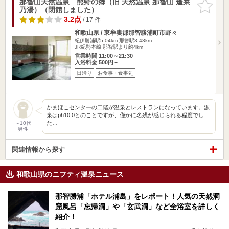
那智山天然温泉 熊野の郷（旧 天然温泉 那智山 蓬莱
お気に入
乃湯）（閉館しました）
りに追加
3.2点
/ 17 件
和歌山県 / 東牟婁郡那智勝浦町市野々
紀伊勝浦駅5.04km
那智駅3.43km
JR紀勢本線 那智駅より約4km
営業時間 11:00～21:30
入浴料金 500円～
日帰り
お食事・食事処
かまぼこセンターの二階が温泉とレストランになっています。源
泉はph10.0とのことですが、僅かに名残が感じられる程度でし
た…
～10代
男性
関連情報から探す
和歌山県のニフティ温泉ニュース
那智勝浦「ホテル浦島」をレポート！人気の天然洞
窟風呂「忘帰洞」や「玄武洞」など全浴室を詳しく
紹介！