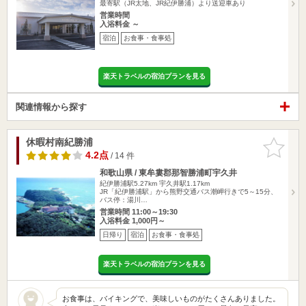
最寄駅（JR太地、JR紀伊勝浦）より送迎車あり
営業時間
入浴料金 ～
宿泊
お食事・食事処
楽天トラベルの宿泊プランを見る
関連情報から探す
休暇村南紀勝浦
お気に入
りに追加
4.2点
/ 14 件
和歌山県 / 東牟婁郡那智勝浦町宇久井
紀伊勝浦駅5.27km
宇久井駅1.17km
JR「紀伊勝浦駅」から熊野交通バス潮岬行きで5～15分、
バス停：湯川…
営業時間 11:00～19:30
入浴料金 1,000円～
日帰り
宿泊
お食事・食事処
楽天トラベルの宿泊プランを見る
お食事は、バイキングで、美味しいものがたくさんありました。