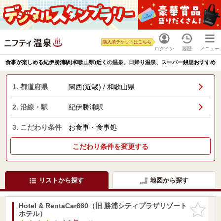
購入済チケットはこちら
ログイン
履歴
メニュー
食事が楽しめる紀伊勝浦駅(和歌山県)近くの温泉、日帰り温泉、スーパー銭湯おすすめ
1. 都道府県
関西(近畿) / 和歌山県
2. 沿線・駅
紀伊勝浦駅
3. こだわり条件
お食事・食事処
こだわり条件を変更する
リストから探す
地図から探す
Hotel & RentaCar660（旧 勝浦シティプラザリゾート
お気に入
ホテル）
りに追加