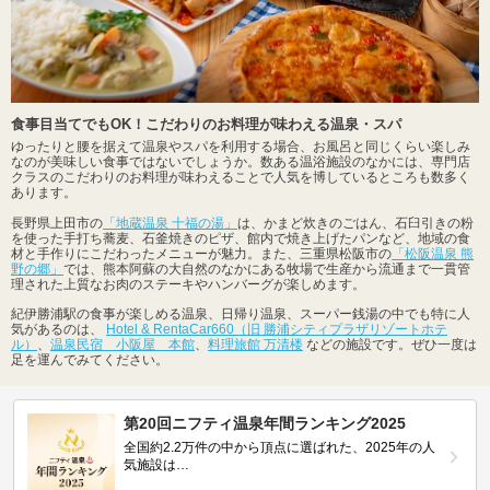
食事目当てでもOK！こだわりのお料理が味わえる温泉・スパ
ゆったりと腰を据えて温泉やスパを利用する場合、お風呂と同じくらい楽しみ
なのが美味しい食事ではないでしょうか。数ある温浴施設のなかには、専門店
クラスのこだわりのお料理が味わえることで人気を博しているところも数多く
あります。
長野県上田市の
「地蔵温泉 十福の湯」
は、かまど炊きのごはん、石臼引きの粉
を使った手打ち蕎麦、石釜焼きのピザ、館内で焼き上げたパンなど、地域の食
材と手作りにこだわったメニューが魅力。また、三重県松阪市の
「松阪温泉 熊
野の郷」
では、熊本阿蘇の大自然のなかにある牧場で生産から流通まで一貫管
理された上質なお肉のステーキやハンバーグが楽しめます。
紀伊勝浦駅の食事が楽しめる温泉、日帰り温泉、スーパー銭湯の中でも特に人
気があるのは、
Hotel & RentaCar660（旧 勝浦シティプラザリゾートホテ
ル）
、
温泉民宿 小阪屋 本館
、
料理旅館 万清楼
などの施設です。ぜひ一度は
足を運んでみてください。
第20回ニフティ温泉年間ランキング2025
全国約2.2万件の中から頂点に選ばれた、2025年の人
気施設は…