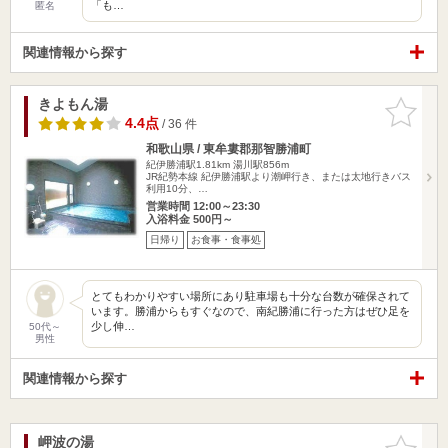
「も…
匿名
関連情報から探す
きよもん湯
お気に入
りに追加
4.4点
/ 36 件
和歌山県 / 東牟婁郡那智勝浦町
紀伊勝浦駅1.81km
湯川駅856m
JR紀勢本線 紀伊勝浦駅より潮岬行き、または太地行きバス
利用10分、…
営業時間 12:00～23:30
入浴料金 500円～
日帰り
お食事・食事処
とてもわかりやすい場所にあり駐車場も十分な台数が確保されて
います。勝浦からもすぐなので、南紀勝浦に行った方はぜひ足を
少し伸…
50代～
男性
関連情報から探す
岬波の湯
お気に入