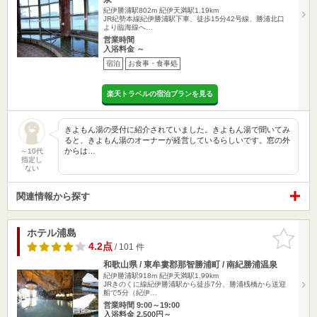
紀伊勝浦駅802m
紀伊天満駅1.19km
JR紀勢本線紀伊勝浦駅下車、徒歩15分42号線、勝浦北口
より臨海線へ…
営業時間
入浴料金 ～
宿泊
お食事・食事処
楽天トラベルの宿泊プランを見る
きよもん湯の受付に紹介されていました。きよもん湯で聞いてみ
ると、きよもん湯のオーナーが経営しているらしいです。窓の外
からは…
～10代
指定し
ない
関連情報から探す
ホテル浦島
お気に入
りに追加
4.2点
/ 101 件
和歌山県 / 東牟婁郡那智勝浦町 / 南紀勝浦温泉
紀伊勝浦駅918m
紀伊天満駅1.99km
JRきのくに線紀伊勝浦駅から徒歩7分、勝浦桟橋から送迎
船で5分（紀伊…
営業時間 9:00～19:00
入浴料金 2,500円～