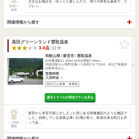
大きなお風呂を、ゆっくり楽しんだり、周りの景色も最高で、リ
フレッ…
50代～
女性
関連情報から探す
高田グリーンランド雲取温泉
お気に入
りに追加
3.4点
/ 22 件
和歌山県 / 新宮市 / 雲取温泉
紀伊勝浦駅11.45km
紀伊佐野駅7.66km
JR新宮駅から熊野交通バス高田行きで30分、終点下車阪和
自動車道みな…
営業時間
入浴料金 ～
宿泊
お食事・食事処
楽天トラベルの宿泊プランを見る
新宮から本宮方面に少し入った所にある研修施設のような施設で
した。自噴している温泉は薄い白濁が有り、飲泉出来る蛇口も作
ってあ…
～10代
男性
関連情報から探す