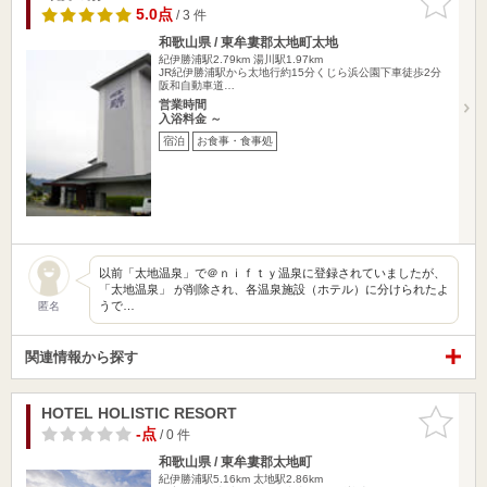
りに追加
5.0点
/ 3 件
和歌山県 / 東牟婁郡太地町太地
紀伊勝浦駅2.79km
湯川駅1.97km
JR紀伊勝浦駅から太地行約15分くじら浜公園下車徒歩2分
阪和自動車道…
営業時間
入浴料金 ～
宿泊
お食事・食事処
以前「太地温泉」で＠ｎｉｆｔｙ温泉に登録されていましたが、
「太地温泉」 が削除され、各温泉施設（ホテル）に分けられたよ
うで…
匿名
関連情報から探す
HOTEL HOLISTIC RESORT
お気に入
りに追加
-点
/ 0 件
和歌山県 / 東牟婁郡太地町
紀伊勝浦駅5.16km
太地駅2.86km