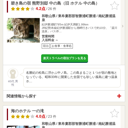
碧き島の宿 熊野別邸 中の島（旧 ホテル 中の島）
お気に入
りに追加
4.2点
/ 26 件
和歌山県 / 東牟婁郡那智勝浦町勝浦 / 南紀勝浦温
泉
紀伊勝浦駅795m
紀伊天満駅1.99km
JR紀勢本線紀伊勝浦駅から潮岬行きバスで約10分、「湯川
温泉」バス停…
営業時間
入浴料金 ～
宿泊
お食事・食事処
楽天トラベルの宿泊プランを見る
名勝紀の松島に浮かぶ中ノ島。この島まるごと１つが宿の敷地と
なっている、昭和33年に開業した全国でも珍しい孤島に建つ温泉
ホ…
40代 男
性
関連情報から探す
海のホテル 一の滝
お気に入
りに追加
4.0点
/ 23 件
和歌山県 / 東牟婁郡那智勝浦町勝浦 / 南紀勝浦温
泉