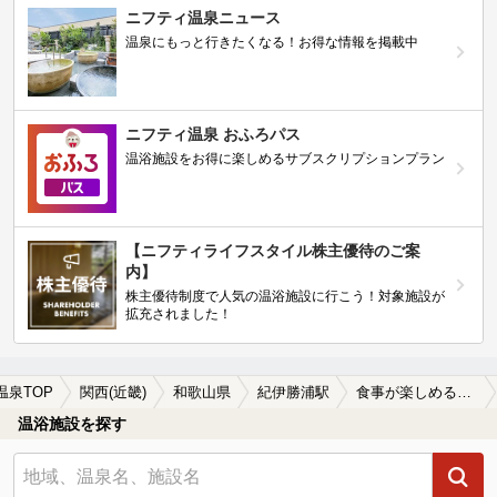
ニフティ温泉ニュース
温泉にもっと行きたくなる！お得な情報を掲載中
ニフティ温泉 おふろパス
温浴施設をお得に楽しめるサブスクリプションプラン
【ニフティライフスタイル株主優待のご案
内】
株主優待制度で人気の温浴施設に行こう！対象施設が
拡充されました！
温泉TOP
関西(近畿)
和歌山県
紀伊勝浦駅
食事が楽しめる紀伊勝浦駅近くの温泉、日帰り温泉、スーパー銭湯おすすめ
温浴施設を探す