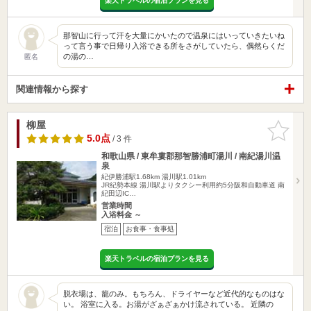
楽天トラベルの宿泊プランを見る
那智山に行って汗を大量にかいたので温泉にはいっていきたいね
って言う事で日帰り入浴できる所をさがしていたら、偶然らくだ
の湯の…
匿名
関連情報から探す
柳屋
お気に入
りに追加
5.0点
/ 3 件
和歌山県 / 東牟婁郡那智勝浦町湯川 / 南紀湯川温
泉
紀伊勝浦駅1.68km
湯川駅1.01km
JR紀勢本線 湯川駅よりタクシー利用約5分阪和自動車道 南
紀田辺IC…
営業時間
入浴料金 ～
宿泊
お食事・食事処
楽天トラベルの宿泊プランを見る
脱衣場は、籠のみ。もちろん、ドライヤーなど近代的なものはな
い。 浴室に入る。お湯がざぁざぁかけ流されている。 近隣の