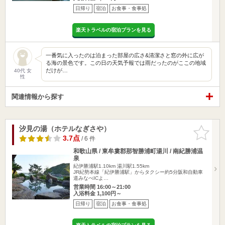
日帰り
宿泊
お食事・食事処
楽天トラベルの宿泊プランを見る
一番気に入ったのは泊まった部屋の広さ&清潔さと窓の外に広が
る海の景色です。この日の天気予報では雨だったのがここの地域
だけが…
40代 女
性
関連情報から探す
汐見の湯（ホテルなぎさや）
お気に入
りに追加
3.7点
/ 6 件
和歌山県 / 東牟婁郡那智勝浦町湯川 / 南紀勝浦温
泉
紀伊勝浦駅1.10km
湯川駅1.55km
JR紀勢本線「紀伊勝浦駅」からタクシー約5分阪和自動車
道みなべICよ…
営業時間 16:00～21:00
入浴料金 1,100円～
日帰り
宿泊
お食事・食事処