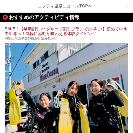
の豊かな山々を眺めながら、どんどん期待が膨らみますよ。
ニフティ温泉ニュースTOPへ
「わたらせ温泉」では、温泉に入れるだけではなく、地元の
特産品を使った食事をいただける「露天食堂」でお腹も満た
おすすめのアクティビティ情報
すことができます。ぜひチェックしてくださいね。
SALE！【早期割引 or グループ割引プランでお得に♪】初めての水
中世界へ！気軽に感動が味わえる体験ダイビング
和歌山県西牟婁郡白浜町臨海410-1