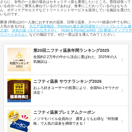
さらに、女性の一人旅の場合はセキュリティ面も重視したいところ。普段頑張って
いる自分へのご褒美も兼ねているのであれば、食事にこだわっているのはもちろ
ん、ボディケアやエステなどトリートメントサービスを提供している施設を選びた
いものです。
勝浦 (和歌山)の一人旅におすすめの温泉、日帰り温泉、スーパー銭湯の中でも特に
人気があるのは、
大江戸温泉物語 Premium 越之湯(旧湯快リゾートプレミアム 越
之湯)
、
汐見の湯（ホテルなぎさや）
、
Hotel & RentaCar660（旧 勝浦シティプラザ
リゾートホテル）
などの施設です。ぜひ一度は足を運んでみてください。
第20回ニフティ温泉年間ランキング2025
全国約2.2万件の中から頂点に選ばれた、2025年の人
気施設は…
ニフティ温泉 サウナランキング2026
おふろ好きユーザーの投票により、全国No.1サウナが
決定！
ニフティ温泉プレミアムクーポン
ノジマモバイル会員向け 通常よりもお得な「特別価
格」で人気の温泉を満喫できる！