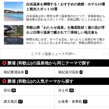
場する歴史の古さから日本三古湯の一つにも。
白浜温泉を満喫する！おすすめの旅館・ホテル14選
と観光スポット10選
そんな「南紀白浜温泉」の「大江戸温泉物語Premium 白浜
彩朝楽」で2025年9月から人気の「大江戸三つ星バイキン
白浜温泉は古い歴史を持つ温泉地のひとつで、全国各地から
グ」がスタートしました。温泉＆バイキング＆レジャースポ
観光客が訪れるスポットです。名前は聞いたことがあるもの
ットとしてのこのホテルの魅力をたっぷり体験してきたので
の、何県にある温泉地なのか、どのような泉質の温泉なの
早速紹介します！
か、実は知らない方も多いのではないでしょうか。
和歌山県「わたらせ温泉」を徹底取材！湯の花が浮
───
かぶ日帰り温泉で癒されて♡美味しい地元食も
そこで今回は、白浜温泉ビギナー向けの基本情報をご紹介し
提供元：大江戸温泉物語ホテルズ＆リゾーツ株式会社【P
ながら、おすすめの旅館・ホテルをお届けします。また、白
R】
時間を気にせず、すべてを忘れ、ゆったりと自然の中で癒さ
浜温泉を訪れるなら外せない観光スポットも合わせてご紹介
この記事は大江戸温泉物語Premium 白浜彩朝楽のPR記事で
れたい。そんなときにおすすめなのが、和歌山県田辺市の
します。
す。
「わたらせ温泉」です。現地にたどり着くまでの間も、道中
の豊かな山々を眺めながら、どんどん期待が膨らみますよ。
ニフティ温泉ニュースTOPへ
「わたらせ温泉」では、温泉に入れるだけではなく、地元の
特産品を使った食事をいただける「露天食堂」でお腹も満た
勝浦 (和歌山)の温泉地から同じテーマで探す
すことができます。ぜひチェックしてくださいね。
南紀勝浦温泉
南紀湯川温泉
4
2
勝浦 (和歌山)の人気テーマから探す
宿泊
冷え性
26
20
露天風呂
お食事・食事処
17
17