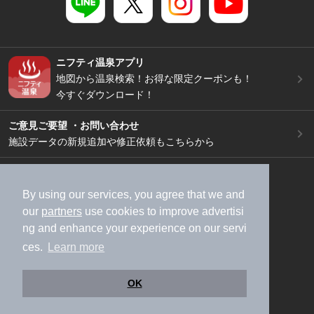
ニフティ温泉アプリ
地図から温泉検索！お得な限定クーポンも！
今すぐダウンロード！
ご意見ご要望 ・お問い合わせ
施設データの新規追加や修正依頼もこちらから
スマートフォン
/
PC
加盟店募集（資料請求）
広告出稿のご案内
By using our services, you agree that we and
our
partners
use cookies to improve advertisi
利用規約
ライフスタイルMEMBERS+規約
ng and enhance your experience on our servi
特定商取引法に基づく表記
ヘルプ
採用情報
ces.
Learn more
運営会社
個人情報保護ポリシー
©NIFTY Lifestyle Co., Ltd.
OK