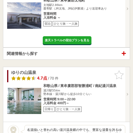
和歌山県 / 東牟婁郡太地町
太地駅2.86km
最寄駅（JR太地、JR紀伊勝浦）より送迎車あり
営業時間
入浴料金 ～
宿泊
ひとり旅・一人旅
楽天トラベルの宿泊プランを見る
関連情報から探す
ゆりの山温泉
お気に入
りに追加
4.7点
/ 70 件
和歌山県 / 東牟婁郡那智勝浦町 / 南紀湯川温泉
湯川駅554m
勢本線・湯川駅から徒歩10分ぐらい
営業時間 9:00～22:00
入浴料金 400円～
日帰り
ひとり旅・一人旅
名湯揃いと誉れの高い湯川温泉郷の中でも、豊富な湯量を誇るゆ