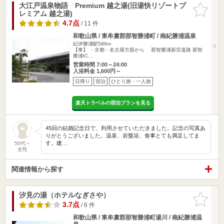
大江戸温泉物語 Premium 越之湯(旧湯快リゾートプ
お気に入
レミアム 越之湯)
りに追加
4.7点
/ 11 件
和歌山県 / 東牟婁郡那智勝浦町 / 南紀勝浦温泉
紀伊勝浦駅586m
【車】 ・京都・名古屋方面から 那智勝浦新宮道路 那智
勝浦IC…
営業時間 7:00～24:00
入浴料金 1,600円～
日帰り
宿泊
ひとり旅・一人旅
楽天トラベルの宿泊プランを見る
45回の結婚記念日で、利用させていただきました。記念の写真あ
りがとうございました。温泉、岩盤浴、食事とても満足してま
す。建…
50代～
女性
関連情報から探す
汐見の湯（ホテルなぎさや）
お気に入
りに追加
3.7点
/ 6 件
和歌山県 / 東牟婁郡那智勝浦町湯川 / 南紀勝浦温