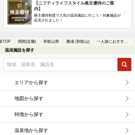
【ニフティライフスタイル株主優待のご案
内】
株主優待制度で人気の温浴施設に行こう！対象施設が
拡充されました！
泉TOP
関西(近畿)
和歌山県
勝浦 (和歌山)
一人旅におすすめの勝浦 (和歌山)の温泉、日帰り温泉、スーパー銭湯おすすめ
温浴施設を探す
エリアから探す
地図から探す
特徴から探す
温泉地から探す