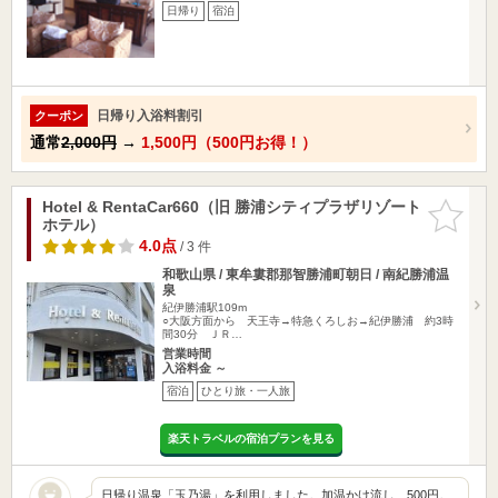
日帰り
宿泊
日帰り入浴料割引
クーポン
通常
2,000円
→
1,500円（500円お得！）
Hotel & RentaCar660（旧 勝浦シティプラザリゾート
お気に入
ホテル）
りに追加
4.0点
/ 3 件
和歌山県 / 東牟婁郡那智勝浦町朝日 / 南紀勝浦温
泉
紀伊勝浦駅109m
○大阪方面から 天王寺→特急くろしお→紀伊勝浦 約3時
間30分 ＪＲ…
営業時間
入浴料金 ～
宿泊
ひとり旅・一人旅
楽天トラベルの宿泊プランを見る
日帰り温泉「玉乃湯」を利用しました。加温かけ流し、500円。