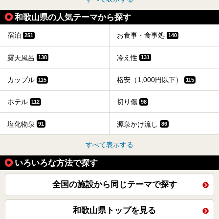
和歌山県の人気テーマから探す
宿泊
お食事・食事処
251
140
露天風呂
冷え性
138
131
カップル
格安（1,000円以下）
115
115
ホテル
切り傷
112
98
塩化物泉
源泉かけ流し
91
86
すべて表示する
いろいろな方法で探す
全国の施設から同じテーマで探す
和歌山県トップを見る