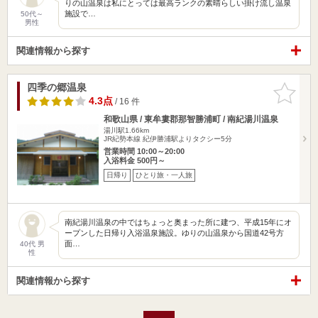
りの山温泉は私にとっては最高ランクの素晴らしい掛け流し温泉
施設で…
50代～
男性
関連情報から探す
四季の郷温泉
お気に入
りに追加
4.3点
/ 16 件
和歌山県 / 東牟婁郡那智勝浦町 / 南紀湯川温泉
湯川駅1.66km
JR紀勢本線 紀伊勝浦駅よりタクシー5分
営業時間 10:00～20:00
入浴料金 500円～
日帰り
ひとり旅・一人旅
南紀湯川温泉の中ではちょっと奥まった所に建つ、平成15年にオ
ープンした日帰り入浴温泉施設。ゆりの山温泉から国道42号方
面…
40代 男
性
関連情報から探す