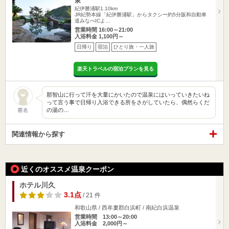
泉
紀伊勝浦駅1.10km
JR紀勢本線「紀伊勝浦駅」からタクシー約5分阪和自動車
道みなべICよ…
営業時間 16:00～21:00
入浴料金 1,100円～
日帰り
宿泊
ひとり旅・一人旅
楽天トラベルの宿泊プランを見る
那智山に行って汗を大量にかいたので温泉にはいっていきたいね
って言う事で日帰り入浴できる所をさがしていたら、偶然らくだ
の湯の…
匿名
関連情報から探す
近くのオススメ温泉クーポン
ホテル川久
3.1点
/ 21 件
和歌山県 / 西牟婁郡白浜町 / 南紀白浜温泉
営業時間 13:00～20:00
入浴料金 2,000円～