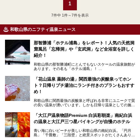
1
7
件中 1件～7件を表示
和歌山県のニフティ温泉ニュース
那智勝浦「ホテル浦島」をレポート！人気の天然洞
窟風呂「忘帰洞」や「玄武洞」など全浴室を詳しく
紹介！
和歌山県の那智勝浦町にとんでもないスケールの温泉旅館が
あります。その名も「ホテル浦島」！
4つの館に6ヵ所のお風呂、うち2ヵ所は巨大な天然洞窟温
泉。日本一長いエスカレーターで「本館」と「山上館」を結
「花山温泉 薬師の湯」関西最強の炭酸泉ってホン
び、海を一望する絶景も。
ト？日帰りプチ湯治にランチ付きのプランもおすす
6ヵ所のお風呂のうち5ヵ所までは日帰り入浴も可。可愛ら
め！
しいカメさんの形の送迎船「浦島丸」に乗っていざ、温泉の
湧く竜宮城へ！
和歌山県に関西最強の炭酸泉と呼ばれる非常にユニークで質
の良い温泉が湧いています。しかも日帰り温泉としての施設
───
が整っていて、宿泊までできるんです。名前は「花山温泉
提供元：那智勝浦町【PR】
薬師の湯」。朝一番のお風呂にはパリパリシャリシャリと膜
「大江戸温泉物語Premium 白浜彩朝楽」南紀白浜
この記事は那智勝浦町のPR記事です。
が張って、それを砕きながら入浴できるとか！
の温泉と大江戸三つ星バイキングが自慢のホテル
そんな驚きの「花山温泉」を取材してきました。釜飯などラ
青い海に白いビーチが美しい和歌山県の南紀白浜。「円月
ンチに人気のお食事処メニューも紹介しちゃいます！
島」「千畳敷」「三段壁」と絶景スポットがたくさんありま
す。もちろんいい温泉もたっぷり湧いていて、日本書紀に登