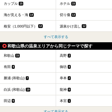
カップル
ホテル
15
15
海が見える・海
切り傷
14
13
格安（1,000円以下）
源泉かけ流し
12
12
すべて表示する
和歌山県の温泉エリアから同じテーマで探す
和歌山
高野
15
2
有田
御坊
4
4
勝浦 (和歌山)
串本
7
2
白浜 (和歌山)
龍神
19
9
田辺
本宮
9
1
すべて表示する