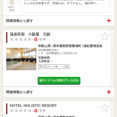
ビジホの大浴場です。内湯のみ。サウナなし。 朝6:00〜…
50代～
男性
関連情報から探す
温泉民宿 小阪屋 元館
お気に入
りに追加
-点
/ 0 件
和歌山県 / 東牟婁郡那智勝浦町 / 南紀勝浦温泉
紀伊勝浦駅289m
ＪＲ 紀伊勝浦駅より徒歩約４分
営業時間
入浴料金 ～
宿泊
ひとり旅・一人旅
楽天トラベルの宿泊プランを見る
関連情報から探す
HOTEL HOLISTIC RESORT
お気に入
りに追加
-点
/ 0 件