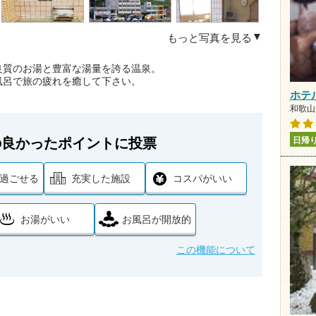
もっと写真を見る
良質のお湯と豊富な湯量を誇る温泉。
風呂で旅の疲れを癒して下さい。
ホテ
和歌山県
の良かったポイントに投票
日帰
過ごせる
充実した施設
コスパがいい
お湯がいい
お風呂が開放的
この機能について