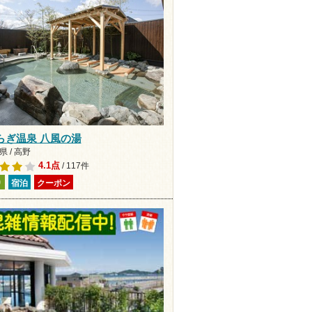
らぎ温泉 八風の湯
 / 高野
4.1点
/ 117件
り
宿泊
クーポン