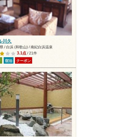
ル川久
 / 白浜 (和歌山) / 南紀白浜温泉
3.1点
/ 21件
り
宿泊
クーポン