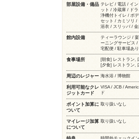
テレビ / 電話 / 
部屋設備・備品
ット / 冷蔵庫 / ド
浄機付トイレ / ボデ
セット / カミソリ /
浴衣 / スリッパ / 
ティーラウンジ / 宴会
館内設備
ーニングサービス /
宅配便 / 駐車場あり
[朝食] レストラン,
食事場所
[夕食] レストラン,
海水浴 / 博物館
周辺のレジャー
VISA / JCB / Amer
利用可能なクレ
ド
ジットカード
取り扱いなし
ポイント加算に
ついて
取り扱いなし
マイレージ加算
について
時間外チェックイ
特典