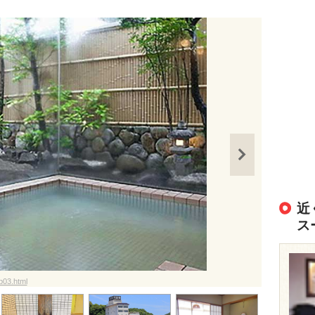
近
ス
b03.html
出典：
http://w