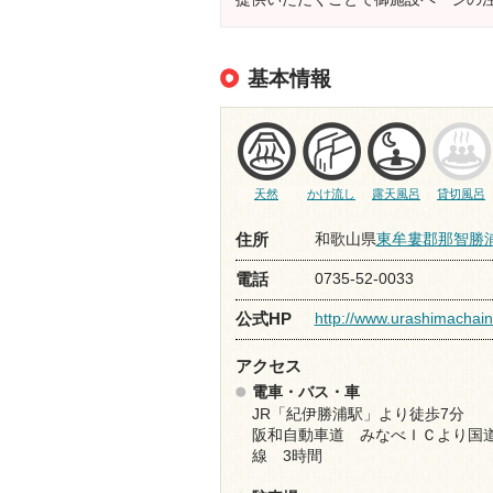
基本情報
天然
かけ流し
露天風呂
貸切風呂
和歌山県
東牟婁郡那智勝
住所
0735-52-0033
電話
http://www.urashimachain
公式HP
アクセス
電車・バス・車
JR「紀伊勝浦駅」より徒歩7分
阪和自動車道 みなべＩＣより国道
線 3時間