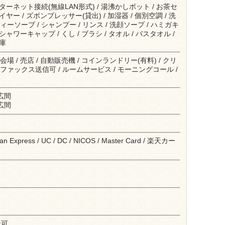
インターネット接続(無線LAN形式) / 湯沸かしポット / お茶セ
ライヤー / ズボンプレッサー(貸出) / 加湿器 / 個別空調 / 洗
ィーソープ / シャンプー / リンス / 洗顔ソープ / ハミガキ
 シャワーキャップ / くし / ブラシ / タオル / バスタオル /
金庫
場 / 売店 / 自動販売機 / コインランドリー(有料) / クリ
 ファックス送信可 / ルームサービス / モーニングコール /
 広間
 広間
ican Express / UC / DC / NICOS / Master Card / 楽天カー
ン可