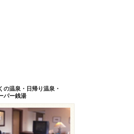
くの温泉・日帰り温泉・
ーパー銭湯
ww.urashimachain.co.jp/manseiro/sub03.html