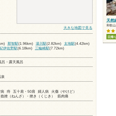
天然
和歌山県
大きな地図で見る
日帰
km)
那智駅
(1.96km)
湯川駅
(2.82km)
太地駅
(4.42km)
紀伊佐野駅
(6.18km)
三輪崎駅
(7.72km)
風呂・露天風呂
温泉
膚病
痔
五十肩・50肩
婦人病
火傷（やけど）
捻挫（ねんざ）・挫き（くじき）
筋肉痛