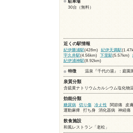
駐車場
30台（無料）
近くの駅情報
紀伊勝浦駅
(428m)
紀伊天満駅
(1.47
宇久井駅
(4.56km)
下里駅
(5.57km)
紀伊浦神駅
(8.92km)
特徴
温泉『千代の湯』：庭園
泉質分類
含硫黄ナトリウムカルシウム塩化物
効能分類
糖尿病
切り傷
冷え性
関節痛
皮
運動麻痺
打ち身
消化器病
神経痛
飲食施設
和風レストラン「老松」