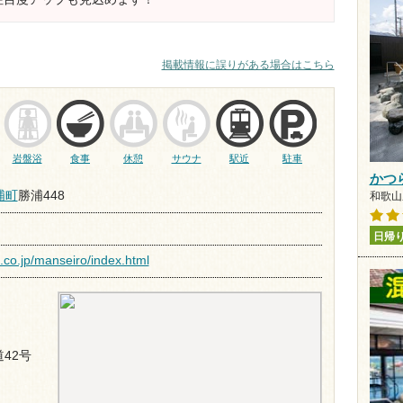
掲載情報に誤りがある場合はこちら
岩盤浴
食事
休憩
サウナ
駅近
駐車
かつ
浦町
勝浦448
和歌山県
日帰
.co.jp/manseiro/index.html
42号