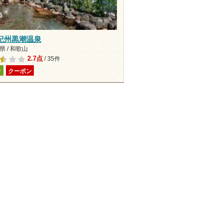
紀州黒潮温泉
 / 和歌山
2.7点
/ 35件
り
クーポン