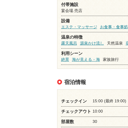
付帯施設
宴会場.売店
設備
エステ・マッサージ
お食事・食事処
温泉の特徴
露天風呂
源泉かけ流し
天然温泉
利用シーン
絶景
海が見える・海
家族旅行
宿泊情報
15:00 (最終 19:00)
チェックイン
10:00
チェックアウト
30
部屋数