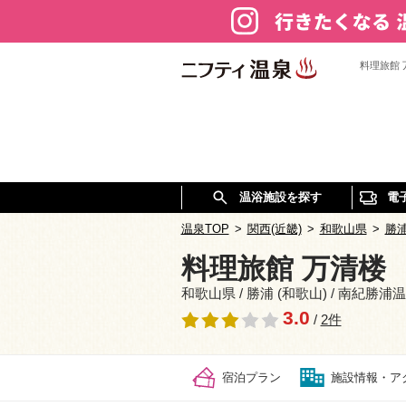
料理旅館
温浴施設を探す
電
温泉TOP
>
関西(近畿)
>
和歌山県
>
勝浦
料理旅館 万清楼
和歌山県 / 勝浦 (和歌山) / 南紀勝浦
3.0
/
2件
宿泊プラン
施設情報・ア