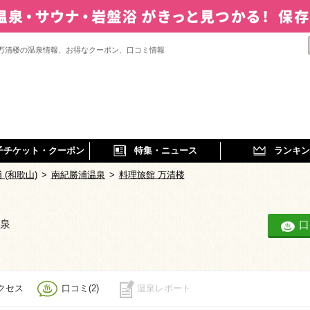
 万清楼の温泉情報、お得なクーポン、口コミ情報
子チケット・クーポン
特集・ニュース
ランキン
 (和歌山)
>
南紀勝浦温泉
>
料理旅館 万清楼
温泉
口
クセス
口コミ(2)
温泉レポート