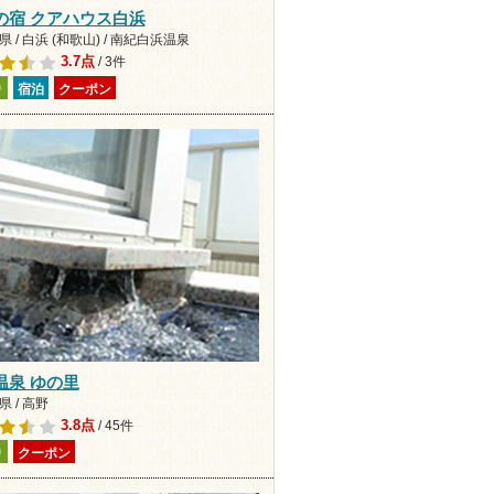
の宿 クアハウス白浜
 / 白浜 (和歌山) / 南紀白浜温泉
3.7点
/ 3件
り
宿泊
クーポン
温泉 ゆの里
 / 高野
3.8点
/ 45件
り
クーポン