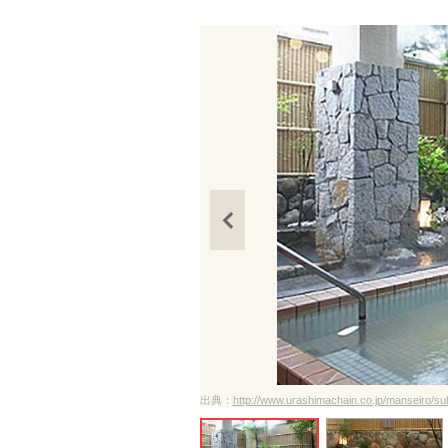
出典：
http://www.urashimachain.co.jp/manseiro/su