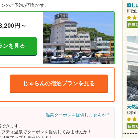
ランのご予約が可能です。
癒し
和歌山県
3,200円～
日帰
ランを見る
じゃらんの宿泊プランを見る
天然
和歌山県
温泉クーポンを提供しませんか？
載できます。
日帰
ニフティ温泉でクーポンを提供してみませんか！
注目度アップも見込めます！