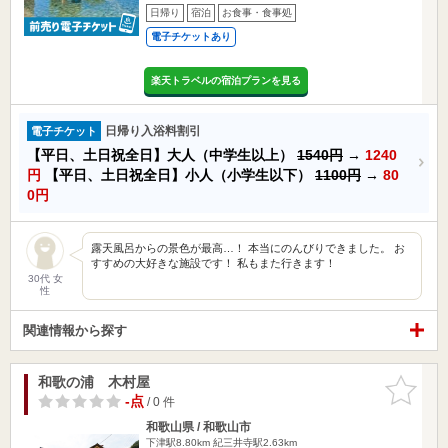
日帰り
宿泊
お食事・食事処
電子チケットあり
楽天トラベルの宿泊プランを見る
日帰り入浴料割引
電子チケット
【平日、土日祝全日】大人（中学生以上）
1540円
→
1240
円
【平日、土日祝全日】小人（小学生以下）
1100円
→
80
0円
露天風呂からの景色が最高…！ 本当にのんびりできました。 お
すすめの大好きな施設です！ 私もまた行きます！
30代 女
性
関連情報から探す
和歌の浦 木村屋
お気に入
りに追加
-点
/ 0 件
和歌山県 / 和歌山市
下津駅8.80km
紀三井寺駅2.63km