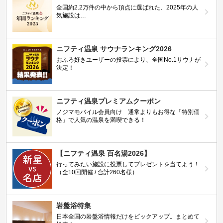
全国約2.2万件の中から頂点に選ばれた、2025年の人
気施設は…
ニフティ温泉 サウナランキング2026
おふろ好きユーザーの投票により、全国No.1サウナが
決定！
ニフティ温泉プレミアムクーポン
ノジマモバイル会員向け 通常よりもお得な「特別価
格」で人気の温泉を満喫できる！
【ニフティ温泉 百名湯2026】
行ってみたい施設に投票してプレゼントを当てよう！
（全10回開催 / 合計260名様）
岩盤浴特集
日本全国の岩盤浴情報だけをピックアップ。まとめて