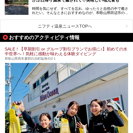
そこで今回は、白浜温泉ビギナー向けの基本情報をご紹介し
提供元：大江戸温泉物語ホテルズ＆リゾーツ株式会社【P
ながら、おすすめの旅館・ホテルをお届けします。また、白
R】
時間を気にせず、すべてを忘れ、ゆったりと自然の中で癒さ
浜温泉を訪れるなら外せない観光スポットも合わせてご紹介
この記事は大江戸温泉物語Premium 白浜彩朝楽のPR記事で
れたい。そんなときにおすすめなのが、和歌山県田辺市の
します。
す。
「わたらせ温泉」です。現地にたどり着くまでの間も、道中
の豊かな山々を眺めながら、どんどん期待が膨らみますよ。
ニフティ温泉ニュースTOPへ
「わたらせ温泉」では、温泉に入れるだけではなく、地元の
特産品を使った食事をいただける「露天食堂」でお腹も満た
おすすめのアクティビティ情報
すことができます。ぜひチェックしてくださいね。
SALE！【早期割引 or グループ割引プランでお得に♪】初めての水
中世界へ！気軽に感動が味わえる体験ダイビング
和歌山県西牟婁郡白浜町臨海410-1