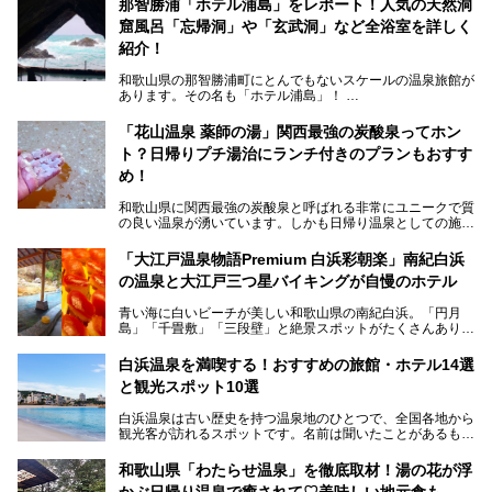
那智勝浦「ホテル浦島」をレポート！人気の天然洞
窟風呂「忘帰洞」や「玄武洞」など全浴室を詳しく
紹介！
和歌山県の那智勝浦町にとんでもないスケールの温泉旅館が
あります。その名も「ホテル浦島」！
4つの館に6ヵ所のお風呂、うち2ヵ所は巨大な天然洞窟温
泉。日本一長いエスカレーターで「本館」と「山上館」を結
「花山温泉 薬師の湯」関西最強の炭酸泉ってホン
び、海を一望する絶景も。
ト？日帰りプチ湯治にランチ付きのプランもおすす
6ヵ所のお風呂のうち5ヵ所までは日帰り入浴も可。可愛ら
め！
しいカメさんの形の送迎船「浦島丸」に乗っていざ、温泉の
湧く竜宮城へ！
和歌山県に関西最強の炭酸泉と呼ばれる非常にユニークで質
の良い温泉が湧いています。しかも日帰り温泉としての施設
───
が整っていて、宿泊までできるんです。名前は「花山温泉
提供元：那智勝浦町【PR】
薬師の湯」。朝一番のお風呂にはパリパリシャリシャリと膜
「大江戸温泉物語Premium 白浜彩朝楽」南紀白浜
この記事は那智勝浦町のPR記事です。
が張って、それを砕きながら入浴できるとか！
の温泉と大江戸三つ星バイキングが自慢のホテル
そんな驚きの「花山温泉」を取材してきました。釜飯などラ
青い海に白いビーチが美しい和歌山県の南紀白浜。「円月
ンチに人気のお食事処メニューも紹介しちゃいます！
島」「千畳敷」「三段壁」と絶景スポットがたくさんありま
す。もちろんいい温泉もたっぷり湧いていて、日本書紀に登
場する歴史の古さから日本三古湯の一つにも。
白浜温泉を満喫する！おすすめの旅館・ホテル14選
と観光スポット10選
そんな「南紀白浜温泉」の「大江戸温泉物語Premium 白浜
彩朝楽」で2025年9月から人気の「大江戸三つ星バイキン
白浜温泉は古い歴史を持つ温泉地のひとつで、全国各地から
グ」がスタートしました。温泉＆バイキング＆レジャースポ
観光客が訪れるスポットです。名前は聞いたことがあるもの
ットとしてのこのホテルの魅力をたっぷり体験してきたので
の、何県にある温泉地なのか、どのような泉質の温泉なの
早速紹介します！
か、実は知らない方も多いのではないでしょうか。
和歌山県「わたらせ温泉」を徹底取材！湯の花が浮
───
かぶ日帰り温泉で癒されて♡美味しい地元食も