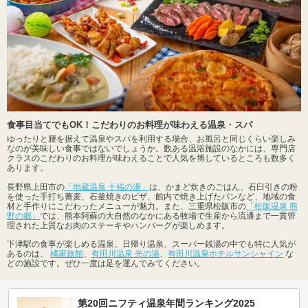
食事目当てでもOK！こだわりのお料理が味わえる温泉・スパ
ゆったりと腰を据えて温泉やスパを利用する場合、お風呂と同じくらい楽しみ
なのが美味しい食事ではないでしょうか。数ある温浴施設のなかには、専門店
クラスのこだわりのお料理が味わえることで人気を博しているところも数多く
あります。
長野県上田市の
「地蔵温泉 十福の湯」
は、かまど炊きのごはん、石臼引きの粉
を使った手打ち蕎麦、石釜焼きのピザ、館内で焼き上げたパンなど、地域の食
材と手作りにこだわったメニューが魅力。また、三重県松阪市の
「松阪温泉 熊
野の郷」
では、熊本阿蘇の大自然のなかにある牧場で生産から流通まで一貫管
理された上質なお肉のステーキやハンバーグが楽しめます。
下津駅の食事が楽しめる温泉、日帰り温泉、スーパー銭湯の中でも特に人気が
あるのは、
橘家旅館
、
有田川温泉 光の湯
、
有田川温泉ホテルサンシャイン
な
どの施設です。ぜひ一度は足を運んでみてください。
第20回ニフティ温泉年間ランキング2025