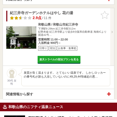
紀三井寺ガーデンホテルはやし 花の湯
お気に入
りに追加
2.9点
/ 11 件
和歌山県 / 和歌山市紀三井寺
下津駅9.29km
紀三井寺駅312m
紀勢本線 紀三井寺駅より徒歩8分阪和自動車道 海南ICより
国道42号…
営業時間 11:00～22:00
入浴料金 900円～
日帰り
宿泊
お食事・食事処
楽天トラベルの宿泊プランを見る
泉質が良く温まります。 とてもいい温泉です。 しかしロッカー
の番号札が誰も入浴していないのに49,29,44等縁起の悪…
30代 女
性
関連情報から探す
和歌山県のニフティ温泉ニュース