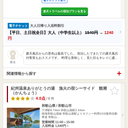
電子チケットあり
楽天トラベルの宿泊プランを見る
大人日帰り入浴料割引
電子チケット
【平日、土日祝全日】大人（中学生以上）
1540円
→
1240
円
露天風呂からの景色は最高でした。 宿泊したできたての露天風呂
付客室もおススメです。 料理も美味しく、見た目もキレイに盛…
匿名
関連情報から探す
紀州温泉ありがとうの湯 漁火の宿シーサイド 観潮
お気に入
（かんちょう）
りに追加
4.0点
/ 9 件
和歌山県 / 和歌山市
下津駅8.74km
和歌山港駅3.34km
南海和歌山港線 和歌山港駅よりタクシー利用10分阪和自動
車道 和歌山…
営業時間 11:00～15:00
入浴料金 1,540円～