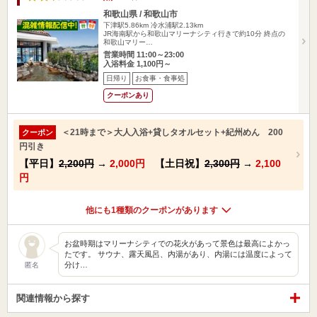
和歌山県 / 和歌山市
下津駅5.86km
冷水浦駅2.13km
JR海南駅から和歌山マリーナシティ行きで約10分 終点の
和歌山マリー…
営業時間 11:00～23:00
入浴料金 1,100円～
日帰り
お食事・食事処
クーポンあり
＜21時まで＞大人入浴+貸しタオルセット+紀州めん 200
クーポン
円引き
【平日】
2,200円
→
2,000円
【土日祝】
2,300円
→
2,100
円
他にも1種類のクーポンがあります
お盆時期はマリーナシティでの花火があって景色は最高によかっ
たです。 サウナ、露天風呂、内湯があり、内湯には温度によって
分け…
匿名
関連情報から探す