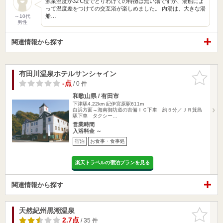
源泉温度が32℃位でとりわけての特徴は無い湯ですが、湯船によ
って温度差をつけての交互浴が楽しめました。 内湯は、大きな湯
船…
～10代
男性
関連情報から探す
有田川温泉ホテルサンシャイン
お気に入
りに追加
-点
/ 0 件
和歌山県 / 有田市
下津駅4.22km
紀伊宮原駅611m
白浜方面→海南御坊道の吉備ＩＣ下車 約５分／ＪＲ箕島
駅下車 タクシー…
営業時間
入浴料金 ～
宿泊
お食事・食事処
楽天トラベルの宿泊プランを見る
関連情報から探す
天然紀州黒潮温泉
お気に入
りに追加
2.7点
/ 35 件