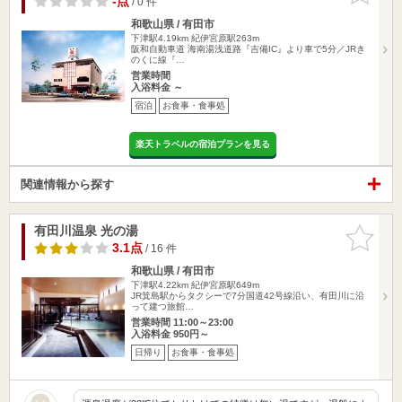
-点
/ 0 件
和歌山県 / 有田市
下津駅4.19km
紀伊宮原駅263m
阪和自動車道 海南湯浅道路『吉備IC』より車で5分／JRき
のくに線『…
営業時間
入浴料金 ～
宿泊
お食事・食事処
楽天トラベルの宿泊プランを見る
関連情報から探す
有田川温泉 光の湯
お気に入
りに追加
3.1点
/ 16 件
和歌山県 / 有田市
下津駅4.22km
紀伊宮原駅649m
JR箕島駅からタクシーで7分国道42号線沿い、有田川に沿
って建つ旅館…
営業時間 11:00～23:00
入浴料金 950円～
日帰り
お食事・食事処