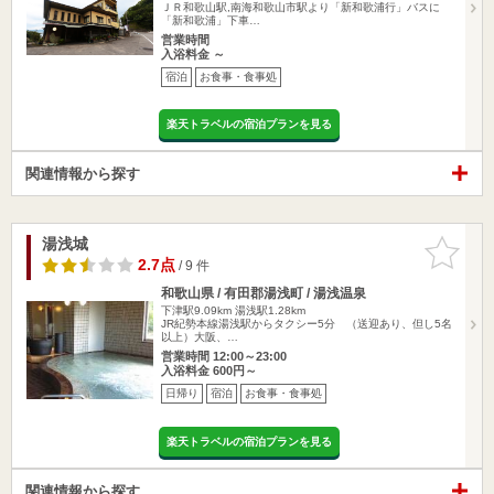
ＪＲ和歌山駅,南海和歌山市駅より「新和歌浦行」バスに
「新和歌浦」下車…
営業時間
入浴料金 ～
宿泊
お食事・食事処
楽天トラベルの宿泊プランを見る
関連情報から探す
湯浅城
お気に入
りに追加
2.7点
/ 9 件
和歌山県 / 有田郡湯浅町 / 湯浅温泉
下津駅9.09km
湯浅駅1.28km
JR紀勢本線湯浅駅からタクシー5分 （送迎あり、但し5名
以上）大阪、…
営業時間 12:00～23:00
入浴料金 600円～
日帰り
宿泊
お食事・食事処
楽天トラベルの宿泊プランを見る
関連情報から探す