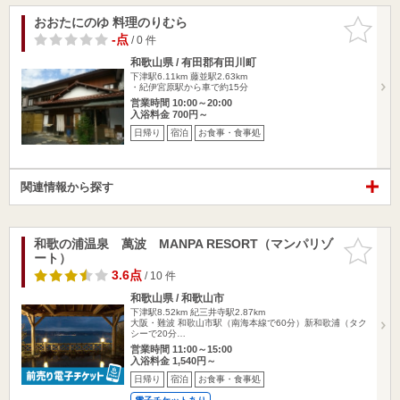
おおたにのゆ 料理のりむら
お気に入
りに追加
-点
/ 0 件
和歌山県 / 有田郡有田川町
下津駅6.11km
藤並駅2.63km
・紀伊宮原駅から車で約15分
営業時間 10:00～20:00
入浴料金 700円～
日帰り
宿泊
お食事・食事処
関連情報から探す
和歌の浦温泉 萬波 MANPA RESORT（マンパリゾ
お気に入
ート）
りに追加
3.6点
/ 10 件
和歌山県 / 和歌山市
下津駅8.52km
紀三井寺駅2.87km
大阪・難波 和歌山市駅（南海本線で60分）新和歌浦（タク
シーで20分…
営業時間 11:00～15:00
入浴料金 1,540円～
日帰り
宿泊
お食事・食事処