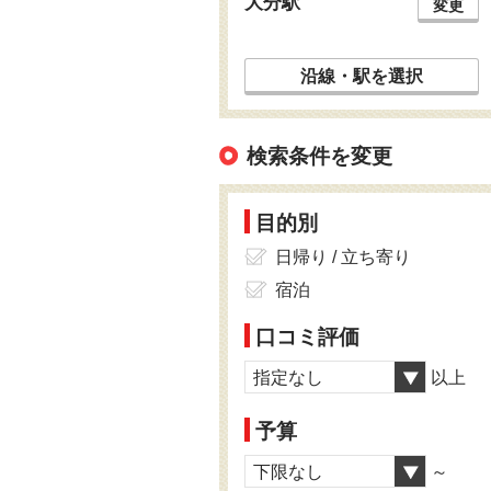
大分駅
変更
沿線・駅を選択
検索条件を変更
目的別
日帰り / 立ち寄り
宿泊
口コミ評価
指定なし
以上
予算
下限なし
～