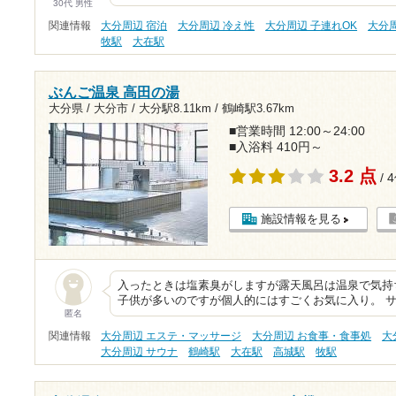
30代 男性
関連情報
大分周辺 宿泊
大分周辺 冷え性
大分周辺 子連れOK
大分
牧駅
大在駅
ぶんご温泉 高田の湯
大分県 / 大分市 /
大分駅8.11km
/
鶴崎駅3.67km
■営業時間 12:00～24:00
■入浴料 410円～
3.2 点
/ 
施設情報を見る
入ったときは塩素臭がしますが露天風呂は温泉で気持
子供が多いのですが個人的にはすごくお気に入り。 
匿名
関連情報
大分周辺 エステ・マッサージ
大分周辺 お食事・食事処
大
大分周辺 サウナ
鶴崎駅
大在駅
高城駅
牧駅