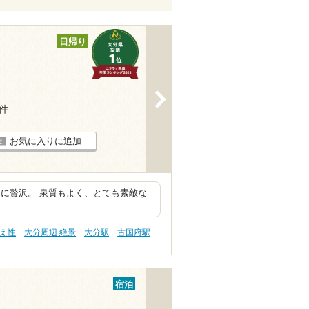
日帰り
>
5件
お気に入りに追加
に贅沢。 泉質もよく、とても素敵な
冷え性
大分周辺 絶景
大分駅
古国府駅
宿泊