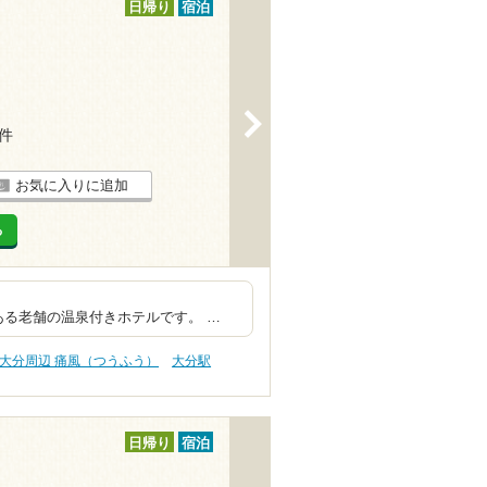
日帰り
宿泊
>
2件
お気に入りに追加
る
ル泉に出会う。
ある老舗の温泉付きホテルです。 …
大分周辺 痛風（つうふう）
大分駅
日帰り
宿泊