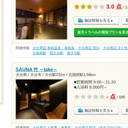
3.0 点
/ 
施設情報を見る
楽天トラベルの宿泊プランを見
関連情報
大分周辺 単純温泉・単純泉
大分周辺 宿泊
大分周辺 冷え性
古国府駅
西大分駅
南大分駅
SAUNA 竹 ～take～
大分県 / 大分市 /
大分駅231m
/
古国府駅1.56km
■営業時間 9:00～21:20
■入浴料 8,000円～
- 点
/ 0件
施設情報を見る
関連情報
大分周辺 お食事・食事処
大分周辺 駅近（徒歩10分以内）