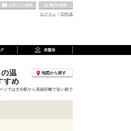
お気に入りの温泉
最近の履歴
ログイン
ID作成
グ
岩盤浴
くの温
地図から探す
すすめ
ージでは大分駅から直線距離で近い順で
。