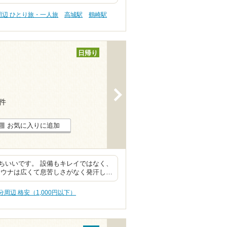
周辺 ひとり旅・一人旅
高城駅
鶴崎駅
日帰り
>
4件
お気に入りに追加
ちいいです。 設備もキレイではなく、
サウナは広くて息苦しさがなく発汗し…
分周辺 格安（1,000円以下）