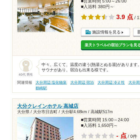
■営業時間 5:00～26:00
■入浴料 380円～
3.9 点
/ 
施設情報を見る
楽天トラベルの宿泊プランを見
中々、広くて、温度の違う(熱湯とぬる湯)があります
サウナがあり、宿泊も出来る様です。
40代 男性
関連情報
大分周辺 塩化物泉
大分周辺 宿泊
大分周辺 冷え性
大分周
鶴崎駅
大分クレインホテル 高城店
大分県 / 大分市日吉町 /
大分駅4.68km
/
高城駅517m
■営業時間 15:00～24:00
■入浴料 1,650円～
- 点
/ 0件