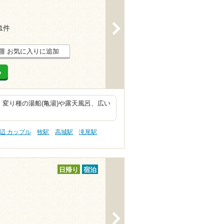
>
11件
お気に入りに追加
る
。変り種の湯船(亀湯)や露天風呂、広い
辺 カップル
牧駅
高城駅
滝尾駅
日帰り
宿泊
>