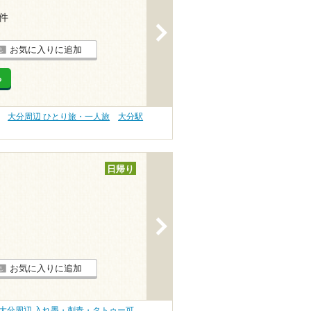
1件
>
お気に入りに追加
る
大分周辺 ひとり旅・一人旅
大分駅
日帰り
>
お気に入りに追加
大分周辺 入れ墨・刺青・タトゥー可