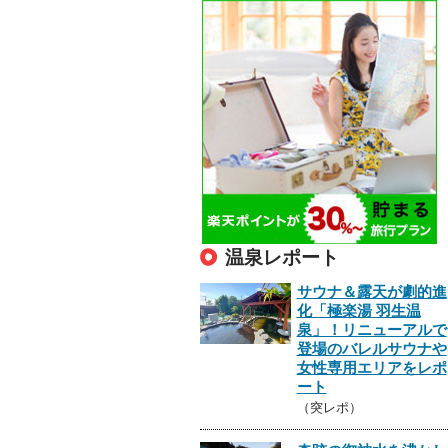
温泉レポート
サウナ＆露天が劇的進
化「極楽湯 羽生温
泉」！リニューアルで
登場のバレルサウナや
女性専用エリアをレポ
ート
（突レポ）