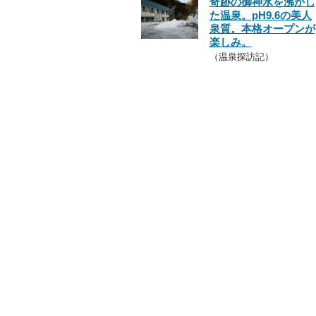
奇跡の御神水を沸かし
た温泉。pH9.6の美人
泉質。本格オープンが
楽しみ。
（温泉探訪記）