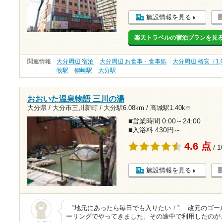
施設情報を見る
楽天トラベルの宿泊プランを見
関連情報
大分周辺 宿泊
大分周辺 お食事・食事処
大分周辺 格安（1,
牧駅
鶴崎駅
大分駅
おおいた温泉物語 三川の湯
大分県 / 大分市三川新町 /
大分駅6.08km
/
高城駅1.40km
■営業時間 0:00～24:00
■入浴料 430円～
4.6 点
/ 
施設情報を見る
”地元にあったら毎日でも入りたい！” 改元のゴー
ーリングでやってきました。その途中で利用したのが