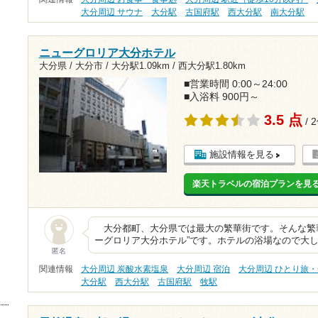
大分周辺 サウナ
大分駅
古国府駅
西大分駅
南大分駅
ニューグロリア大分ホテル
大分県 / 大分市 /
大分駅1.09km
/
西大分駅1.80km
■営業時間 0:00～24:00
■入浴料 900円～
3.5 点
/ 
施設情報を見る
楽天トラベルの宿泊プランを見
大分都町、大分県では最大の繁華街です。そんな繁華
ーグロリア大分ホテル”です。ホテルの浴場なので大
匿名
関連情報
大分周辺 炭酸水素塩泉
大分周辺 宿泊
大分周辺 ひとり旅
大分駅
西大分駅
古国府駅
牧駅