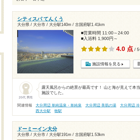
シティスパ てんくう
大分県 / 大分市 /
大分駅140m
/
古国府駅1.41km
■営業時間 11:00～24:00
■入浴料 1,900円～
4.0 点
/ 
施設情報を見る
露天風呂からの絶景が最高です！ 山と海が見えて本当
施設でした。
20代 男性
関連情報
大分周辺 単純温泉・単純泉
大分周辺 美肌の湯
大分周辺 
西大分駅
牧駅
ドーミーイン大分
大分県 / 大分市 /
大分駅191m
/
古国府駅1.53km