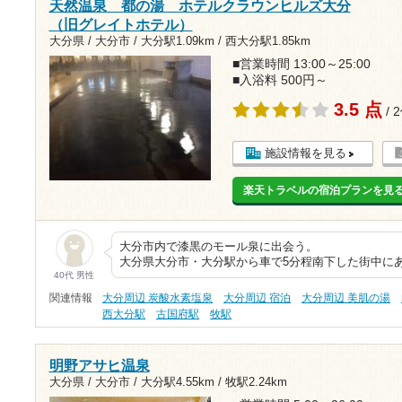
天然温泉 都の湯 ホテルクラウンヒルズ大分
（旧グレイトホテル）
大分県 / 大分市 /
大分駅1.09km
/
西大分駅1.85km
■営業時間 13:00～25:00
■入浴料 500円～
3.5 点
/ 
施設情報を見る
楽天トラベルの宿泊プランを見
大分市内で漆黒のモー
大分県大分市・大分駅から車で5分程南下した街中に
40代 男性
関連情報
大分周辺 炭酸水素塩泉
大分周辺 宿泊
大分周辺 美肌の湯
西大分駅
古国府駅
牧駅
明野アサヒ温泉
大分県 / 大分市 /
大分駅4.55km
/
牧駅2.24km