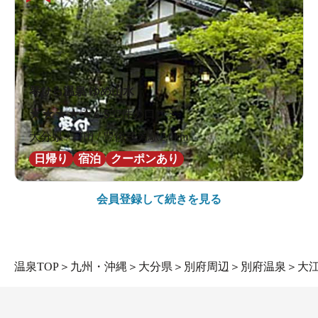
琴ひら温泉 ゆめ山水
★
★
★
★
★
4.5
32件の口コミ
大分県 / 日田 / 豊後三芳駅2.0km
日帰り
宿泊
クーポンあり
会員登録して続きを見る
温泉TOP
＞
九州・沖縄
＞
大分県
＞
別府周辺
＞
別府温泉
＞
大