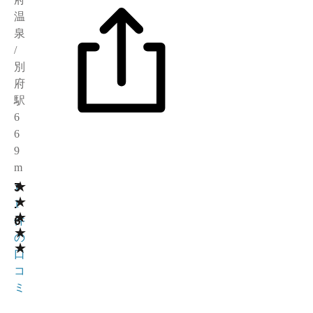
温
泉
/
別
府
駅
6
6
9
m
★
3
1
★
.
1
★
6
件
★
の
★
口
コ
ミ