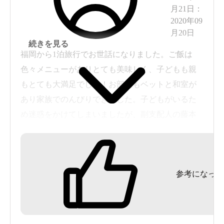
月21日
：
2020年09
月20日
続きを見る
福岡から1泊旅行でお世話になりました。ご飯は
色々メニューがありとても美味しく、子どもも親
もとても大満足でした！お部屋もベットと和室が
あり家族でのんびりできました。子どもがいるた
め迷惑をかけてしまいましたが、副支配人の藤本
さんにはとても親切にしていただきました。本当
にありがとうございました！
また宿泊させてください。本当にお世話になりま
参考になった
した。