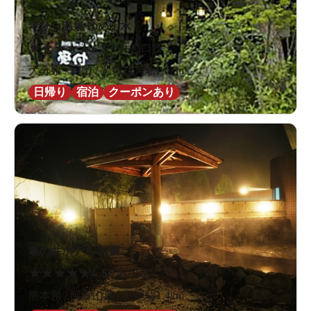
琴ひら温泉 ゆめ山水
★
★
★
★
★
4.5
32件の口コミ
大分県 / 日田 / 豊後三芳駅2.0km
日帰り
宿泊
クーポンあり
亀の井ホテル 阿蘇
★
★
★
★
★
4.5
2件の口コミ
熊本県 / 阿蘇山麓 / 宮地駅1.4km