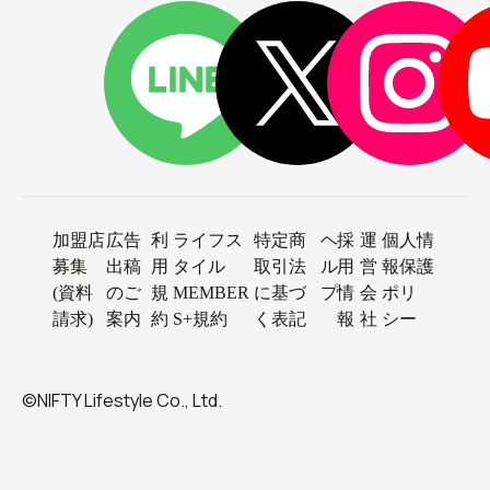
加盟店
広告
利
ライフス
特定商
ヘ
採
運
個人情
募集
出稿
用
タイル
取引法
ル
用
営
報保護
(資料
のご
規
MEMBER
に基づ
プ
情
会
ポリ
請求)
案内
約
S+規約
く表記
報
社
シー
©NIFTY Lifestyle Co., Ltd.