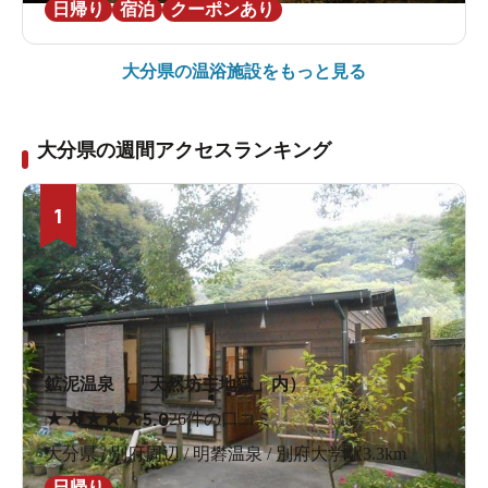
日帰り
宿泊
クーポンあり
大分県の
温浴施設をもっと見る
大分県の週間アクセスランキング
1
鉱泥温泉（「天然坊主地獄」内）
★
★
★
★
★
5.0
26件の口コミ
大分県 / 別府周辺 / 明礬温泉 / 別府大学駅3.3km
日帰り