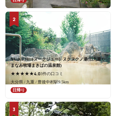
2
NU:KUJU（ヌークジュー）ヌクヌクノ湯(旧九重や
まなみ牧場まきばの温泉館)
★
★
★
★
★
4.0
3件の口コミ
大分県 / 九重 / 豊後中村駅9.5km
日帰り
3