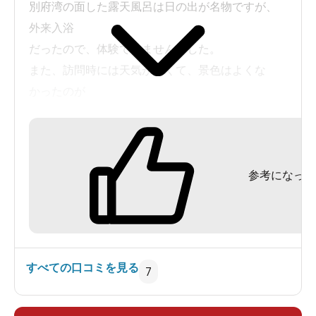
別府湾の面した露天風呂は日の出が名物ですが、
外来入浴
だったので、体験できませんでした。
また、訪問時には天気が悪くて、景色はよくな
かったのが
残念です。
温泉は当然かけ流しです。
岩風呂のサウナの入り口のイメージが強かった。
参考になった
（ブログで写真掲載）
すべての口コミを見る
7