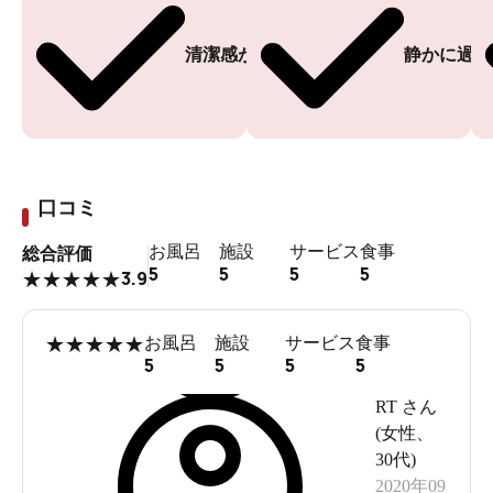
清潔感がある
静かに過ご
口コミ
お風呂
施設
サービス
食事
総合評価
5
5
5
5
3.9
★
★
★
★
★
★
★
★
★
★
お風呂
施設
サービス
食事
5
5
5
5
RT
さん
(
女性
、
30代
)
2020年09