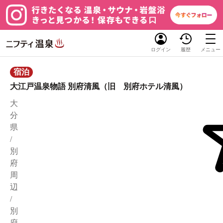
ログイン
履歴
メニュー
宿泊
大江戸温泉物語 別府清風（旧 別府ホテル清風）
大
分
県
/
別
府
周
辺
/
別
府