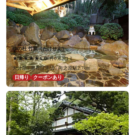
ゆの杜 竹泉（たけせん）
★
★
★
★
★
4.0
8件の口コミ
大分県 / 湯布院周辺 / 向之原駅2.7km
日帰り
クーポンあり