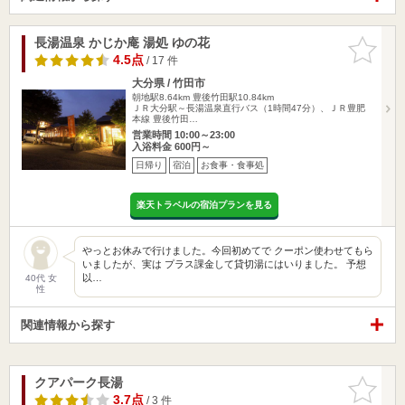
長湯温泉 かじか庵 湯処 ゆの花
お気に入
りに追加
4.5点
/ 17 件
大分県 / 竹田市
朝地駅8.64km
豊後竹田駅10.84km
ＪＲ大分駅～長湯温泉直行バス（1時間47分）、ＪＲ豊肥
本線 豊後竹田…
営業時間 10:00～23:00
入浴料金 600円～
日帰り
宿泊
お食事・食事処
楽天トラベルの宿泊プランを見る
やっとお休みで行けました。今回初めてで クーポン使わせてもら
いましたが、実は プラス課金して貸切湯にはいりました。 予想
以…
40代 女
性
関連情報から探す
クアパーク長湯
お気に入
りに追加
3.7点
/ 3 件