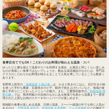
食事目当てでもOK！こだわりのお料理が味わえる温泉・スパ
ゆったりと腰を据えて温泉やスパを利用する場合、お風呂と同じくらい楽しみ
なのが美味しい食事ではないでしょうか。数ある温浴施設のなかには、専門店
クラスのこだわりのお料理が味わえることで人気を博しているところも数多く
あります。
長野県上田市の
「地蔵温泉 十福の湯」
は、かまど炊きのごはん、石臼引きの粉
を使った手打ち蕎麦、石釜焼きのピザ、館内で焼き上げたパンなど、地域の食
材と手作りにこだわったメニューが魅力。また、三重県松阪市の
「松阪温泉 熊
野の郷」
では、熊本阿蘇の大自然のなかにある牧場で生産から流通まで一貫管
理された上質なお肉のステーキやハンバーグが楽しめます。
朝地駅の食事が楽しめる温泉、日帰り温泉、スーパー銭湯の中でも特に人気が
あるのは、
竹田温泉 花水月
、
長湯温泉 丸長旅館
、
ラムネ温泉館
などの施設で