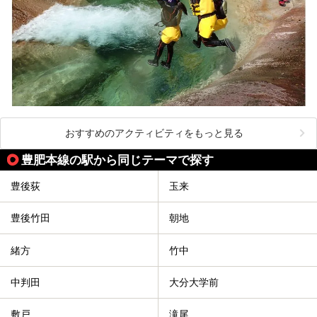
おすすめのアクティビティをもっと見る
豊肥本線の駅から同じテーマで探す
豊後荻
玉来
豊後竹田
朝地
緒方
竹中
中判田
大分大学前
敷戸
滝尾