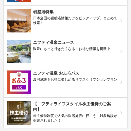
岩盤浴特集
日本全国の岩盤浴情報だけをピックアップ。まとめて
検索！
ニフティ温泉ニュース
温泉にもっと行きたくなる！お得な情報を掲載中
ニフティ温泉 おふろパス
温浴施設をお得に楽しめるサブスクリプションプラン
【ニフティライフスタイル株主優待のご案
内】
株主優待制度で人気の温浴施設に行こう！対象施設が
拡充されました！