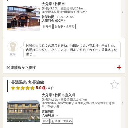
大分県 / 竹田市
朝地駅5.25km
豊後竹田駅203m
JR豊肥本線豊後竹田駅から徒歩2分
営業時間 11:00～21:00
入浴料金 600円～
日帰り
お食事・食事処
岡城の人に近くの温泉を尋ね、竹田駅に近い花水月へ来ました。
内湯は二つ有り、小さい方は、日本で初めてのイオン還元水を使
用と…
匿名
関連情報から探す
長湯温泉 丸長旅館
お気に入
りに追加
5.0点
/ 4 件
大分県 / 竹田市直入町
朝地駅8.56km
豊後竹田駅10.97km
JR豊肥本線 豊後竹田駅より竹田交通バス長湯温泉行き利
用、50分大分…
営業時間
入浴料金 ～
宿泊
お食事・食事処