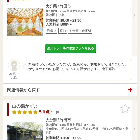
大分県 / 竹田市
朝地駅8.87km
豊後竹田駅10.82km
朝地駅より車
営業時間 10:00～21:30
入浴料金 500円～
日帰り
宿泊
お食事・食事処
楽天トラベルの宿泊プランを見る
水着持っていなかったので、温泉のみ、利用させて頂きました。
かなりぬるめのお湯で、ゆっくり浸かれます。 地下1階に…
50代～
女性
関連情報から探す
山の湯かずよ
お気に入
りに追加
5.0点
/ 3 件
大分県 / 竹田市
朝地駅8.94km
豊後竹田駅10.59km
湯布院IC→国道210号線→県道30号線→当館 JR豊肥線・豊
後竹…
営業時間 11:00～14:00