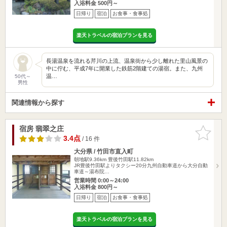
入浴料金 500円～
日帰り
宿泊
お食事・食事処
楽天トラベルの宿泊プランを見る
長湯温泉を流れる芹川の上流、温泉街から少し離れた里山風景の
中に佇む、平成7年に開業した鉄筋2階建ての湯宿。また、九州
温…
50代～
男性
関連情報から探す
宿房 翡翠之庄
お気に入
りに追加
3.4点
/ 16 件
大分県 / 竹田市直入町
朝地駅9.36km
豊後竹田駅11.82km
JR豊後竹田駅よりタクシー20分九州自動車道から大分自動
車道～湯布院…
営業時間 0:00～24:00
入浴料金 800円～
日帰り
宿泊
お食事・食事処
楽天トラベルの宿泊プランを見る