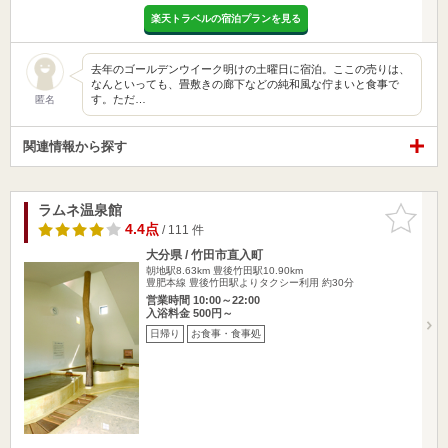
楽天トラベルの宿泊プランを見る
去年のゴールデンウイーク明けの土曜日に宿泊。ここの売りは、
なんといっても、畳敷きの廊下などの純和風な佇まいと食事で
す。ただ…
匿名
関連情報から探す
ラムネ温泉館
お気に入
りに追加
4.4点
/ 111 件
大分県 / 竹田市直入町
朝地駅8.63km
豊後竹田駅10.90km
豊肥本線 豊後竹田駅よりタクシー利用 約30分
営業時間 10:00～22:00
入浴料金 500円～
日帰り
お食事・食事処