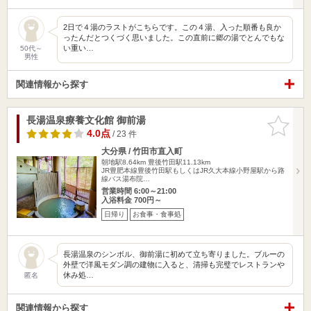
2日で４湯のラストがこちらです。この４湯、入った順番も良か
ったんだとつくづく思いました。この直前に郷の湯でとんでもな
い重い…
50代～
男性
関連情報から探す
長湯温泉療養文化館 御前湯
お気に入
りに追加
4.0点
/ 23 件
大分県 / 竹田市直入町
朝地駅8.64km
豊後竹田駅11.13km
JR豊肥本線豊後竹田駅もしくはJR久大本線小野屋駅から路
線バス湯布院…
営業時間 6:00～21:00
入浴料金 700円～
日帰り
お食事・食事処
長湯温泉のシンボル、御前湯に初めて立ち寄りました。ブルーの
外壁で洋風モダン調の建物に入ると、清掃も完璧でレストランや
休み処…
匿名
関連情報から探す