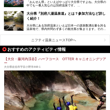
な市営温泉をまとめました。
「おんせん県」といえばやっぱり大分県ですよね。大分県の
中でも一番人気なのは別府温泉です。
Let’s go to Hell !
別府八湯という名前の通り、さまざまな泉質を楽しめ、一日
中いても飽きません。
大分県『別府八湯温泉道』とは？参加方法など詳し
普通に温泉に浸かる以外にも、別府地獄巡りや砂湯などは有
く紹介！
名ですよね。
大分県にある別府温泉といえば日本一の源泉数湧出量を誇る
別府温泉は共同湯も多く、家庭やマンションにも温泉を引い
温泉地で、県内外問わず多くの観光客が集まります。その別
ている所もあります。
府温泉では「別府八湯温泉道」を実施しています。この別府
自宅にいながら温泉に入れるのは羨ましいですが、その中で
八湯温泉道とは別府八湯を巡る体験型イベントで、施設を回
も「こんな場所にも温泉が！？」というスポットがいくつか
って88ヶ所のスタンプを集めて温泉名人の認定を目指すと
あるんです。
ニフティ温泉ニュースTOPへ
いうものです。
他の温泉地では考えられないまさに温泉地ならではです。
これを読んで別府温泉巡りの参考になればと思います。
おすすめのアクティビティ情報
別府には朝早くから夜遅くまでやっている地元に根付いた銭
湯や、日帰りのみの大きな施設など様々な形態の温泉があり
ます。泉質も数多くなるので、好きな温泉から巡って温泉名
【大分・藤河内渓谷】ハーフコース OTTER キャニオニングツア
人を目指してみてはいかがでしょうか？
ー
大分県佐伯市宇目小野市448-1