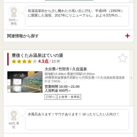
長湯温泉街から少し離れた小高い丘に佇む、平成4年（1992年）
に開業した湯宿。2017年にリニューアルし、およそ3万坪の…
50代～
男性
関連情報から探す
豊後くたみ温泉ほていの湯
お気に入
りに追加
4.3点
/ 10 件
大分県 / 竹田市 / 久住温泉
朝地駅10.98km
豊後竹田駅10.66km
JR豊肥本線豊後竹田駅から竹田交通バス久住経由長湯温泉
行きで40分、…
営業時間 10:00～21:00
入浴料金 600円～
日帰り
お食事・食事処
水風呂あります！サウナあります！ ゆったりしたい人向け！
40代 男
性