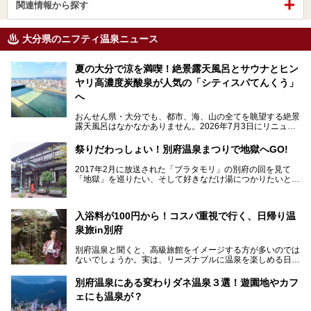
関連情報から探す
大分県のニフティ温泉ニュース
夏の大分で涼を満喫！絶景露天風呂とサウナとヒン
ヤリ高濃度炭酸泉が人気の「シティスパてんくう」
へ
おんせん県・大分でも、都市、海、山の全てを眺望する絶景
露天風呂はなかなかありません。2026年7月3日にリニュー
アルして、うみサウナ、やまサウナを新設した「シティスパ
てんくう(CITY SPA てんくう)」は、なんとJR大分駅直結と
祭りだわっしょい！別府温泉まつりで地獄へGO!
いう利便性の高さ！
2017年2月に放送された「ブラタモリ」の別府の回を見て
地上80mという圧倒的な開放感が魅力。温泉、ロウリュサウ
「地獄」を巡りたい、そして好きなだけ湯につかりたいと切
ナ、そしてひんやりとした約27度の高濃度炭酸泉で交互浴
実に思った私に朗報。
してととのえば、まさに気分は天空の極楽、ここはこの夏ぜ
ひとも訪れたい都市の避暑地です！
2017年3月31日～4月3日、大分県別府市で「別府八湯温泉
入浴料が100円から！コスパ重視で行く、日帰り温
まつり」が開催されます。その期間は嬉しいことに100以上
併設の「JR九州ホテル ブラッサム大分」に泊まって、この
の共同浴場がなんと無料開放されるんです！普段から入浴料
泉旅in別府
「シティスパてんくう」をたっぷり満喫してきたのでレポー
が100円と安いのに、いいんですかタダにしちゃって!?
トします。夏向けの大分駅徒歩圏の周辺観光スポットやクー
しかも4/2には「東京ディズニーリゾートスペシャルパレー
別府温泉と聞くと、高級旅館をイメージする方が多いのでは
ルダウンできるスイーツ情報と併せてお楽しみください！
ド」も行われます。つまり別府に行けば「地獄」も「ミッキ
ないでしょうか。実は、リーズナブルに温泉を楽しめる日帰
ーマウス」も拝める稀有なイベントですよ、これは行くしか
り温泉施設も充実しているエリアなんです。今回は、日帰り
───
ない！
で楽しめる「大分県の別府温泉」に注目してみました。
提供元：大分県【PR】
別府温泉にある変わりダネ温泉３選！遊園地やカフ
ニフティ温泉がオススメする温泉施設を紹介しちゃいます！
この記事は大分県のPR記事です。
源泉数、湧出量ともに日本一の温泉県とも言われる大分県。
ェにも温泉が？
今回は、大分県別府市に行くなら絶対行きたい情緒たっぷり