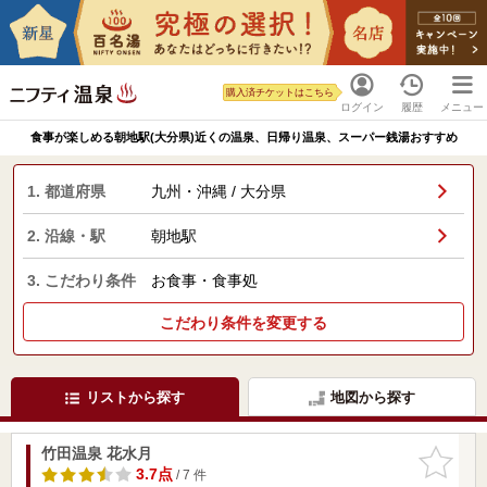
購入済チケットはこちら
ログイン
履歴
メニュー
食事が楽しめる朝地駅(大分県)近くの温泉、日帰り温泉、スーパー銭湯おすすめ
1. 都道府県
九州・沖縄 / 大分県
2. 沿線・駅
朝地駅
3. こだわり条件
お食事・食事処
こだわり条件を変更する
リストから探す
地図から探す
竹田温泉 花水月
お気に入
りに追加
3.7点
/ 7 件