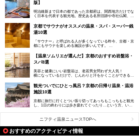
版】
れた歴史ある建物でありながら、今も現役のお風呂屋さんで
す。
明治維新まで日本の都であった京都府は、関西地方だけでな
く日本を代表する観光地。歴史ある名所旧跡や寺社仏閣、そ
漁師町や商店街で働く人々を支えてきたこの2軒の銭湯とと
して古都ならではの文化が魅力です。
もに、立ち寄りたい舞鶴の観光スポットや温浴施設を紹介し
ます。
京都でサウナがオススメの温泉・スパ・スーパー銭
今回は、そんな京都府で2025年現在おすすめのスーパー銭
湯10選
湯を紹介します。
───
有名な観光名所のすぐ近くにある日帰り入浴施設から、山間
提供元：京都府舞鶴市【PR】
「サウナー」と呼ばれる人が多くなっている昨今、古都・京
部でレジャー気分を満喫できる温泉施設まで、好みのスーパ
この記事は京都府舞鶴市のPR記事です。
都にもサウナを楽しめる施設が多いんです。
ー銭湯を探してみてくださいね。
自分の好きなサウナを探すのもいいですが、さまざまなサウ
【温泉ソムリエが選んだ】京都のおすすめ岩盤浴・
ナを体感してみたいですよね。
スパ8選
今回は京都府の中心や郊外、温泉地にある施設など、サウナ
美容と健康にいい岩盤浴は、老若男女問わず大人気！
のある温浴施設を紹介します。
横になっているだけで、じんわりと汗をかくことができるの
で、簡単にデトックスができますよ♪
ぜひ参考にして、京都府の方や、観光に出かけた時などにサ
ウナを楽しみましょう！
観光ついでにひとっ風呂？京都の日帰り温泉・温浴
地元の方はもちろん、旅先としても人気の京都。
施設10選
観光のついでに岩盤浴のある温泉に浸かってリフレッシュす
るのも良さそうですね！
京都に旅行に行くとつい張り切ってあっちもこっちもと観光
し、1日の終わりには歩き疲れてぐったり…という方、いま
今回は京都にある岩盤浴のある施設をピックアップしてご紹
せんか？（私です）
介します！
そんな疲れた身体には温泉です！京都には、市内にも郊外に
も素晴らしい温泉がたくさんあります。そこで、日帰り利用
ニフティ温泉ニュースTOPへ
できるおすすめの温泉・温浴施設をまとめてみました。
おすすめのアクティビティ情報