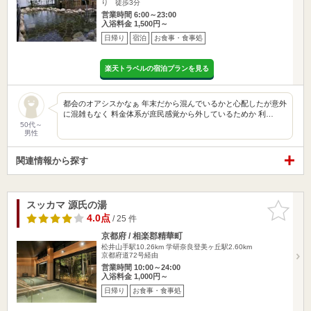
り 徒歩3分
営業時間 6:00～23:00
入浴料金 1,500円～
日帰り
宿泊
お食事・食事処
楽天トラベルの宿泊プランを見る
都会のオアシスかなぁ 年末だから混んでいるかと心配したが意外
に混雑もなく 料金体系が庶民感覚から外しているためか 利…
50代～
男性
関連情報から探す
スッカマ 源氏の湯
お気に入
りに追加
4.0点
/ 25 件
京都府 / 相楽郡精華町
松井山手駅10.26km
学研奈良登美ヶ丘駅2.60km
京都府道72号経由
営業時間 10:00～24:00
入浴料金 1,000円～
日帰り
お食事・食事処