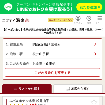
購入済チケットはこちら
ログイン
履歴
メニュー
【クーポンあり】食事が楽しめる松井山手駅(京都府)近くの温泉、日帰り温泉、スーパ
ー銭湯おすすめ
1. 都道府県
関西(近畿) / 京都府
2. 沿線・駅
松井山手駅
3. こだわり条件
お食事・食事処
こだわり条件を変更する
リストから探す
地図から探す
スパ＆ホテル水春 松井山手
お気に入
りに追加