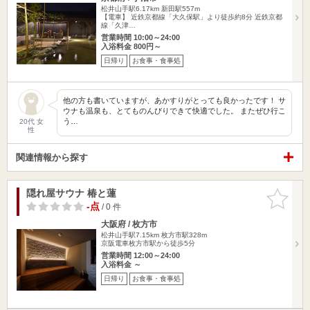
松井山手駅6.17km
新田駅557m
【電車】 近鉄京都線「大久保駅」より徒歩約8分 近鉄京都
線「久津…
営業時間 10:00～24:00
入浴料金 800円～
日帰り
お食事・食事処
他の方も書いていますが、あかすりがとっても良かったです！ サ
ウナも温泉も、とてものんびりできて快適でした。 またぜひ行こ
う…
20代 女
性
関連情報から探す
隠れ屋サウナ 椿と蓮
お気に入
りに追加
-点
/ 0 件
大阪府 / 枚方市
松井山手駅7.15km
枚方市駅328m
京阪電車枚方市駅から徒歩5分
営業時間 12:00～24:00
入浴料金 ～
日帰り
お食事・食事処