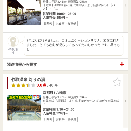
松井山手駅3.43km
藤阪駅1.05km
【電車】JR学研都市線「津田駅」より徒歩約20分 【バ
ス】 ・「…
営業時間 10:00～25:00
入浴料金 850円～
日帰り
お食事・食事処
7年ぶりに行きました。 コミュニケーションサウナ、岩盤に行き
ました。とても志向が凝らしてあってたのしかったです。暑さも
し…
40代 女
性
関連情報から探す
竹取温泉 灯りの湯
お気に入
りに追加
3.8点
/ 46 件
京都府 / 八幡市
松井山手駅3.46km
樟葉駅2.39km
京阪本線「樟葉駅」より車(約15分)/バス(約20分) 京阪本線
「…
営業時間 9:30～24:30
入浴料金 920円～
日帰り
お食事・食事処