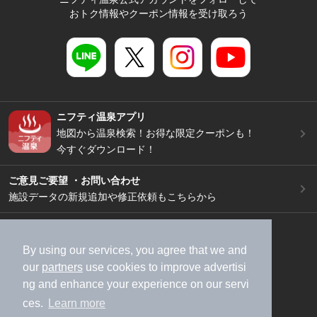
おトク情報やクーポン情報を受け取ろう
ニフティ温泉アプリ
地図から温泉検索！お得な限定クーポンも！
今すぐダウンロード！
ご意見ご要望 ・お問い合わせ
施設データの新規追加や修正依頼もこちらから
スマートフォン
/
PC
加盟店募集（資料請求）
広告出稿のご案内
By using our services, you agree that we and
our
partners
use cookies to improve advertisi
利用規約
ライフスタイルMEMBERS+規約
ng and enhance your experience on our servi
特定商取引法に基づく表記
ヘルプ
採用情報
ces.
Learn more
運営会社
個人情報保護ポリシー