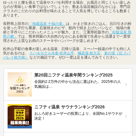
ゆったりと腰を据えて温泉やスパを利用する場合、お風呂と同じくらい楽しみ
なのが美味しい食事ではないでしょうか。数ある温浴施設のなかには、専門店
クラスのこだわりのお料理が味わえることで人気を博しているところも数多く
あります。
長野県上田市の
「地蔵温泉 十福の湯」
は、かまど炊きのごはん、石臼引きの粉
を使った手打ち蕎麦、石釜焼きのピザ、館内で焼き上げたパンなど、地域の食
材と手作りにこだわったメニューが魅力。また、三重県松阪市の
「松阪温泉 熊
野の郷」
では、熊本阿蘇の大自然のなかにある牧場で生産から流通まで一貫管
理された上質なお肉のステーキやハンバーグが楽しめます。
松井山手駅の食事が楽しめる温泉、日帰り温泉、スーパー銭湯の中でも特に人
気があるのは、
スパ＆ホテル水春 松井山手
、
極楽湯 枚方店
、
泉の湯（旧 スパ
バレイ枚方南）
などの施設です。ぜひ一度は足を運んでみてください。
第20回ニフティ温泉年間ランキング2025
全国約2.2万件の中から頂点に選ばれた、2025年の人
気施設は…
ニフティ温泉 サウナランキング2026
おふろ好きユーザーの投票により、全国No.1サウナが
決定！