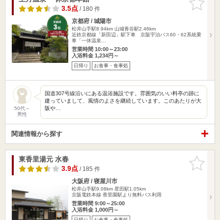
りに追加
3.5点
/ 180 件
京都府 / 城陽市
松井山手駅8.94km
山城青谷駅2.46km
近鉄京都線「新田辺」駅下車 京阪宇治バス60・62系統乗
車「一休温泉…
営業時間 10:00～23:00
入浴料金 1,234円～
日帰り
お食事・食事処
国道307号線沿いにある温浴施設です。雰囲気のいい料亭の跡に
建っていまして、風情のよさを継続しています。このあたりが大
阪や…
50代～
男性
関連情報から探す
東香里湯元 水春
お気に入
りに追加
3.9点
/ 185 件
大阪府 / 寝屋川市
松井山手駅9.08km
星田駅1.05km
京阪電鉄本線 香里園駅より無料バス利用
営業時間 9:00～25:00
入浴料金 1,000円～
日帰り
お食事・食事処