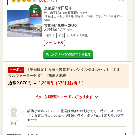
4.0点
/ 37 件
京都府 / 京田辺市
松井山手駅394m
長尾駅1.38km
JR松井山手駅より8分 最寄りバス停：京阪バス「高速京田
辺前」
営業時間 6:00～26:00
入浴料金 1,430円～
日帰り
宿泊
お食事・食事処
クーポンあり
楽天トラベルの宿泊プランを見る
【平日限定】入浴＋岩盤浴＋レンタルタオルセット（ミネ
クーポン
ラルウォーター付き）（別途入湯税）
通常
2,870円
→
2,200円（670円お得！）
他にも1種類のクーポンがあります
設備が素晴らしい。岩盤浴は程よい種類があり、特にミストの出
てくる雲は奇抜。お風呂も種類が多く、個人的には露天横の薬草
サウナ…
50代～
男性