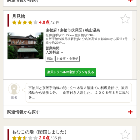
関連情報から探す
月見館
お気に入
りに追加
4.0点
/ 2 件
京都府 / 京都市伏見区 / 桃山温泉
松井山手駅11.29km
観月橋駅139m
京阪宇治線観月橋駅徒歩1分名神高速京都南ICから国道1号
線を約20分…
営業時間
入浴料金 ～
宿泊
お食事・食事処
楽天トラベルの宿泊プランを見る
宇治川と京阪宇治線の間に立つ木造３階建ての料理旅館で、観月
橋駅から徒歩１分。 食事付き入浴した。 ２００８年８月に風呂
を…
匿名
関連情報から探す
もなこの湯（閉館しました）
お気に入
りに追加
2.6点
/ 35 件