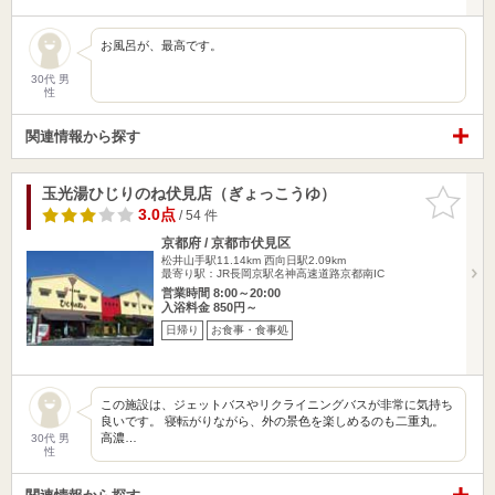
お風呂が、最高です。
30代 男
性
関連情報から探す
玉光湯ひじりのね伏見店（ぎょっこうゆ）
お気に入
りに追加
3.0点
/ 54 件
京都府 / 京都市伏見区
松井山手駅11.14km
西向日駅2.09km
最寄り駅：JR長岡京駅名神高速道路京都南IC
営業時間 8:00～20:00
入浴料金 850円～
日帰り
お食事・食事処
この施設は、ジェットバスやリクライニングバスが非常に気持ち
良いです。 寝転がりながら、外の景色を楽しめるのも二重丸。
高濃…
30代 男
性