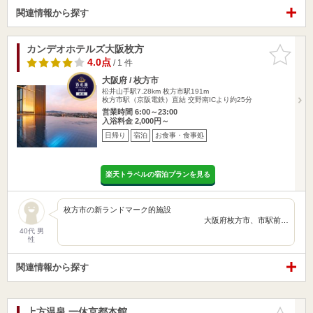
関連情報から探す
カンデオホテルズ大阪枚方
お気に入
りに追加
4.0点
/ 1 件
大阪府 / 枚方市
松井山手駅7.28km
枚方市駅191m
枚方市駅（京阪電鉄）直結 交野南ICより約25分
営業時間 6:00～23:00
入浴料金 2,000円～
日帰り
宿泊
お食事・食事処
楽天トラベルの宿泊プランを見る
枚方市の新ランドマーク的施設
大阪府枚方市、市駅前…
40代 男
性
関連情報から探す
上方温泉 一休京都本館
お気に入