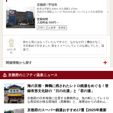
京都府 / 宇治市
松井山手駅5.49km
大久保駅1.47km
近鉄大久保駅よりバス R24大久保バイパスより大久保田原
へ
営業時間
入浴料金 500円～
日帰り
お食事・食事処
前から気にはなっていたんですけど、なかなか行く機会がなく、
今日初めて行きました 昔をイメージしてレトロな感じでした、温
泉で…
40代 男
性
関連情報から探す
京都府のニフティ温泉ニュース
海の京都・舞鶴に残されたレトロ銭湯をめぐる！登
録有形文化財の「日の出湯」と「若の湯」
京都府の日本海側に位置する舞鶴市は、魚の町にしてレトロ
な商店街が残る西地区（西舞鶴）と、海軍ゆかりの赤れんが
パークや海上自衛隊施設のある東地区（東舞鶴）に分けられ
ます。今回案内するのは西地区に今も残る2軒の銭湯「日の
京都府のスーパー銭湯おすすめ17選【2025年最新
出湯」と「若の湯」。いずれも国の登録有形文化財に指定さ