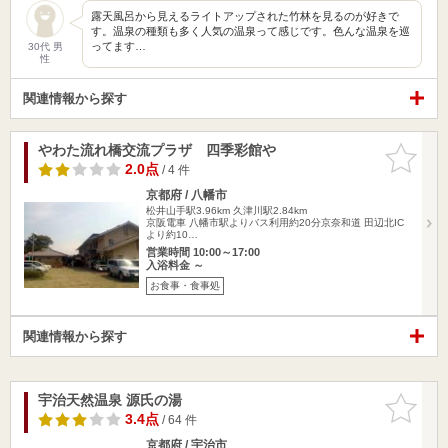
露天風呂から見えるライトアップされた竹林を見るのが好きで
す。温泉の種類も多く人気の温泉って感じです。色んな温泉を巡
ってます…
30代 男
性
関連情報から探す
やわた流れ橋交流プラザ 四季彩館や
お気に入
りに追加
2.0点
/ 4 件
京都府 / 八幡市
松井山手駅3.96km
久津川駅2.84km
京阪電車 八幡市駅よりバス利用約20分京奈和道 田辺北IC
より約10…
営業時間 10:00～17:00
入浴料金 ～
お食事・食事処
関連情報から探す
宇治天然温泉 源氏の湯
お気に入
りに追加
3.4点
/ 64 件
京都府 / 宇治市