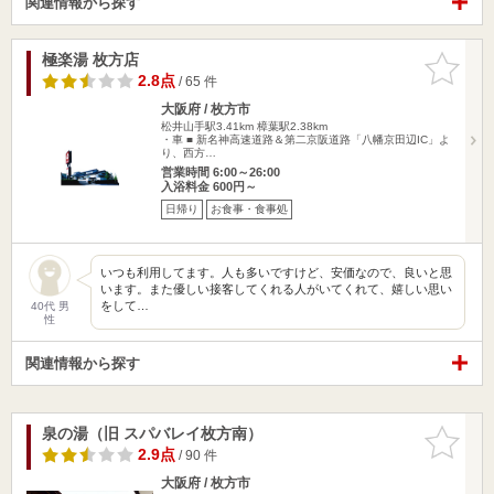
関連情報から探す
極楽湯 枚方店
お気に入
りに追加
2.8点
/ 65 件
大阪府 / 枚方市
松井山手駅3.41km
樟葉駅2.38km
・車 ■ 新名神高速道路＆第二京阪道路「八幡京田辺IC」よ
り、西方…
営業時間 6:00～26:00
入浴料金 600円～
日帰り
お食事・食事処
いつも利用してます。人も多いですけど、安価なので、良いと思
います。また優しい接客してくれる人がいてくれて、嬉しい思い
をして…
40代 男
性
関連情報から探す
泉の湯（旧 スパバレイ枚方南）
お気に入
りに追加
2.9点
/ 90 件
大阪府 / 枚方市