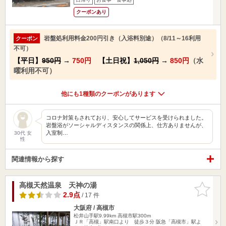
クーポンあり
岩盤処利用料金200円引き（入浴料別途）（8/11～16利用
クーポン
不可）
【平日】
950円
→
750円
【土日祝】
1,050円
→
850円
（水
曜利用不可）
他にも1種類のクーポンがあります
コロナ対策もされており、安心してサービスを受けられました。
岩盤浴がソーシャルディスタンスの関係上、仕方ありませんが、
入室制…
30代 女
性
関連情報から探す
高槻天然温泉 天神の湯
お気に入
りに追加
2.9点
/ 17 件
大阪府 / 高槻市
松井山手駅9.99km
高槻市駅300m
ＪＲ「高槻」駅南口より 徒歩３分 阪急「高槻市」駅よ