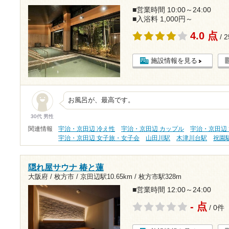
■営業時間 10:00～24:00
■入浴料 1,000円～
4.0 点
/ 
施設情報を見る
お風呂が、最高です。
30代 男性
関連情報
宇治・京田辺 冷え性
宇治・京田辺 カップル
宇治・京田辺
宇治・京田辺 女子旅・女子会
山田川駅
木津川台駅
祝園
隠れ屋サウナ 椿と蓮
大阪府 / 枚方市 /
京田辺駅10.65km
/
枚方市駅328m
■営業時間 12:00～24:00
- 点
/ 0件