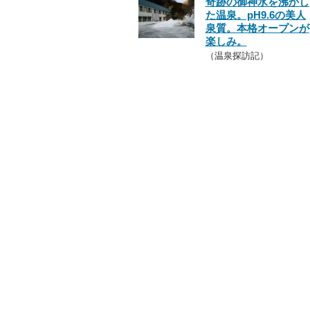
奇跡の御神水を沸かし
た温泉。pH9.6の美人
泉質。本格オープンが
楽しみ。
（温泉探訪記）