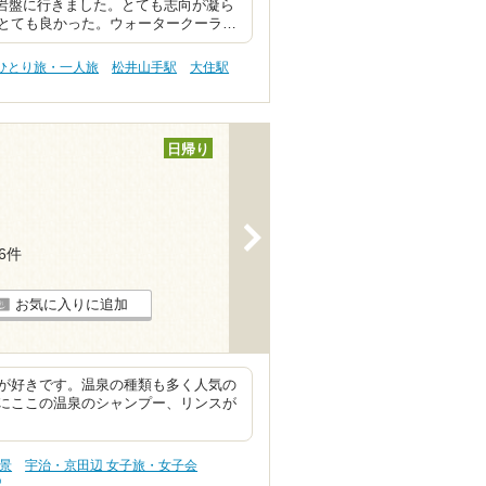
、岩盤に行きました。とても志向が凝ら
とても良かった。ウォータークーラ…
 ひとり旅・一人旅
松井山手駅
大住駅
日帰り
>
46件
お気に入りに追加
が好きです。温泉の種類も多く人気の
にここの温泉のシャンプー、リンスが
絶景
宇治・京田辺 女子旅・女子会
駅