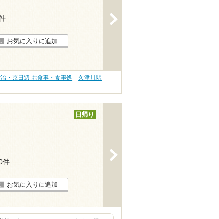
>
4件
お気に入りに追加
宇治・京田辺 お食事・食事処
久津川駅
日帰り
>
90件
お気に入りに追加