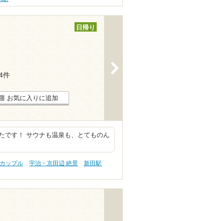
日帰り
>
64件
お気に入りに追加
たです！ サウナも温泉も、とてものん
。
 カップル
宇治・京田辺 絶景
新田駅