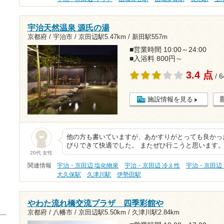
宇治天然温泉 源氏の湯
京都府 / 宇治市 /
京田辺駅5.47km
/
新田駅557m
■営業時間 10:00～24:00
■入浴料 800円～
3.4 点
/ 
施設情報を見る
他の方も書いていますが、あかすりがとっても良かっ
びりできて快適でした。 またぜひ行こうと思います
20代 女性
関連情報
宇治・京田辺 塩化物泉
宇治・京田辺 冷え性
宇治・京田辺
大久保駅
久津川駅
伊勢田駅
やわた流れ橋交流プラザ 四季彩館や
京都府 / 八幡市 /
京田辺駅5.50km
/
久津川駅2.84km