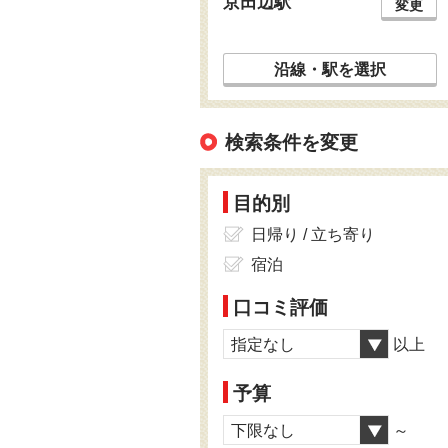
京田辺駅
変更
沿線・駅を選択
検索条件を変更
目的別
日帰り / 立ち寄り
宿泊
口コミ評価
指定なし
以上
予算
下限なし
～