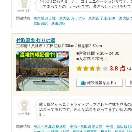
7年ぶりに行きました。 コミュニケーションサウナ
してあってたのしかったです。暑さもしっかりありで
40代 女性
関連情報
東大阪 冷え性
東大阪 カップル
東大阪 子連れOK
東大阪
京田辺駅
新田辺駅
竹取温泉 灯りの湯
京都府 / 八幡市 /
京田辺駅7.30km
/
樟葉駅2.39km
■営業時間 9:30～24:30
■入浴料 920円～
3.8 点
/ 
施設情報を見る
露天風呂から見えるライトアップされた竹林を見るの
温泉って感じです。色んな温泉を巡ってますが個人的
30代 男性
1…
関連情報
宇治・京田辺 糖尿病
宇治・京田辺 冷え性
宇治・京田辺 
ケーブル八幡宮山上駅
石清水八幡宮駅
橋本駅
松井山手