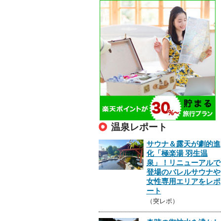
温泉レポート
サウナ＆露天が劇的進
化「極楽湯 羽生温
泉」！リニューアルで
登場のバレルサウナや
女性専用エリアをレポ
ート
（突レポ）