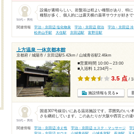
設備が素晴らしい。岩盤浴は程よい種類があり、特に
種類が多く、個人的には露天横の薬草サウナが好きで
50代～ 男性
関連情報
宇治・京田辺 塩化物泉
宇治・京田辺 宿泊
宇治・京田辺 
松井山手駅
大住駅
京田辺駅
富野荘駅
上方温泉 一休京都本館
京都府 / 城陽市 /
京田辺駅5.42km
/
山城青谷駅2.46km
■営業時間 10:00～23:00
■入浴料 1,234円～
3.5 点
/ 
施設情報を見る
国道307号線沿いにある温浴施設です。雰囲気のいい
さを継続しています。このあたりが大阪や西宮との違
50代～ 男性
関連情報
宇治・京田辺 冷え性
宇治・京田辺 エステ・マッサージ
宇
宇治・京田辺 サウナ
山城青谷駅
山城多賀駅
長池駅
玉