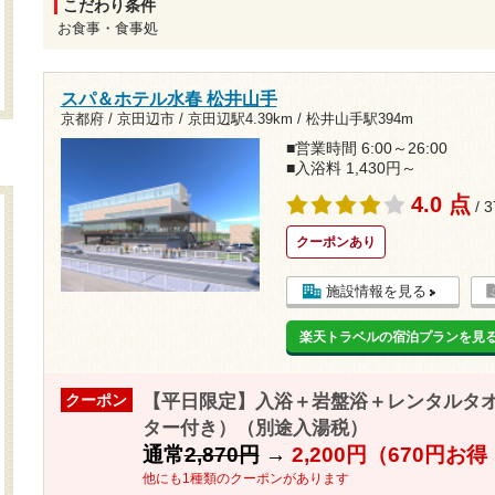
こだわり条件
お食事・食事処
スパ＆ホテル水春 松井山手
京都府 / 京田辺市 /
京田辺駅4.39km
/
松井山手駅394m
■営業時間 6:00～26:00
■入浴料 1,430円～
4.0 点
/ 
クーポンあり
施設情報を見る
楽天トラベルの宿泊プランを見
【平日限定】入浴＋岩盤浴＋レンタルタ
クーポン
ター付き）（別途入湯税）
通常
2,870円
→
2,200円（670円お
他にも1種類のクーポンがあります