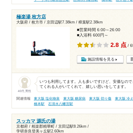
極楽湯 枚方店
大阪府 / 枚方市 /
京田辺駅7.38km
/
樟葉駅2.38km
■営業時間 6:00～26:00
■入浴料 600円～
2.8 点
/ 
施設情報を見る
いつも利用してます。人も多いですけど、安価なので
てくれる人がいてくれて、嬉しい思いをしてます。
40代 男性
関連情報
東大阪 塩化物泉
東大阪 糖尿病
東大阪 切り傷
東大阪 冷
橋本駅
石清水八幡宮駅
スッカマ 源氏の湯
京都府 / 相楽郡精華町 /
京田辺駅8.26km
/
学研奈良登美ヶ丘駅2.60km