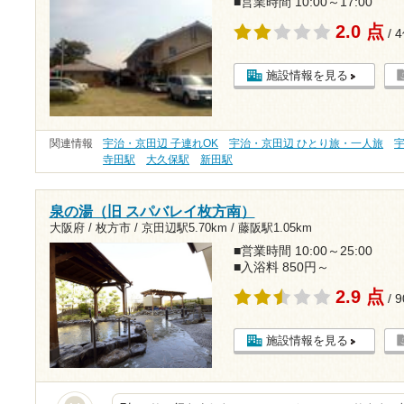
■営業時間 10:00～17:00
2.0 点
/ 
施設情報を見る
関連情報
宇治・京田辺 子連れOK
宇治・京田辺 ひとり旅・一人旅
寺田駅
大久保駅
新田駅
泉の湯（旧 スパバレイ枚方南）
大阪府 / 枚方市 /
京田辺駅5.70km
/
藤阪駅1.05km
■営業時間 10:00～25:00
■入浴料 850円～
2.9 点
/ 
施設情報を見る