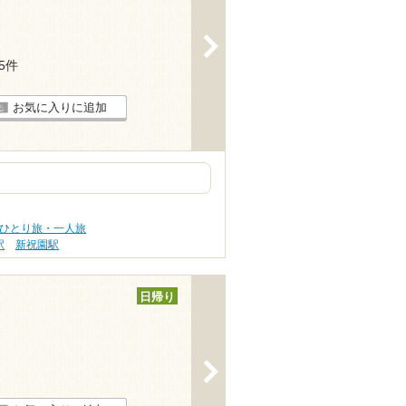
>
25件
お気に入りに追加
 ひとり旅・一人旅
駅
新祝園駅
日帰り
>