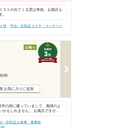
ミストの出てくる雲は奇抜。お風呂も
す。
冷え性
宇治・京田辺 エステ・マッサージ
日帰り
>
180件
お気に入りに追加
料亭の跡に建っていまして、風情のよ
いかもしれません。 お風呂ですが…
治・京田辺 お食事・食事処
水駅