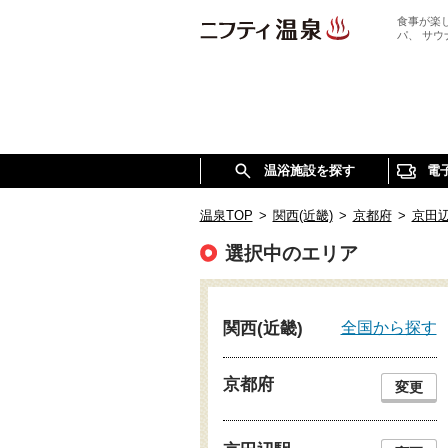
食事が楽
パ、 サ
温浴施設を探す
電
温泉TOP
>
関西(近畿)
>
京都府
>
京田
選択中のエリア
全国から探す
関西(近畿)
京都府
変更