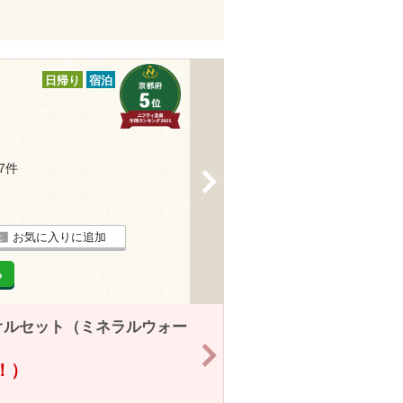
日帰り
宿泊
37件
>
お気に入りに追加
る
オルセット（ミネラルウォー
>
得！）