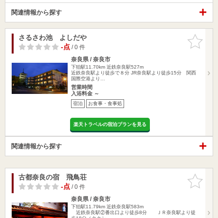
関連情報から探す
さるさわ池 よしだや
お気に入
りに追加
-点
/ 0 件
奈良県 / 奈良市
下狛駅11.70km
近鉄奈良駅527m
近鉄奈良駅より徒歩で８分 JR奈良駅より徒歩15分 関西
国際空港より…
営業時間
入浴料金 ～
宿泊
お食事・食事処
楽天トラベルの宿泊プランを見る
関連情報から探す
古都奈良の宿 飛鳥荘
お気に入
りに追加
-点
/ 0 件
奈良県 / 奈良市
下狛駅11.79km
近鉄奈良駅583m
近鉄奈良駅②番出口より徒歩8分 ＪＲ奈良駅より徒