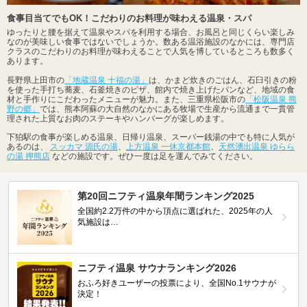
食事目当てでもOK！こだわりのお料理が味わえる温泉・スパ
ゆったりと腰を据えて温泉やスパを利用する場合、お風呂と同じくらい楽しみ
なのが美味しい食事ではないでしょうか。数ある温浴施設のなかには、専門店
クラスのこだわりのお料理が味わえることで人気を博しているところも数多く
あります。
長野県上田市の
「地蔵温泉 十福の湯」
は、かまど炊きのごはん、石臼引きの粉
を使った手打ち蕎麦、石釜焼きのピザ、館内で焼き上げたパンなど、地域の食
材と手作りにこだわったメニューが魅力。また、三重県松阪市の
「松阪温泉 熊
野の郷」
では、熊本阿蘇の大自然のなかにある牧場で生産から流通まで一貫管
理された上質なお肉のステーキやハンバーグが楽しめます。
下狛駅の食事が楽しめる温泉、日帰り温泉、スーパー銭湯の中でも特に人気が
あるのは、
スッカマ 源氏の湯
、
上方温泉 一休京都本館
、
天然湧出温泉 ゆらら
の湯 押熊店
などの施設です。ぜひ一度は足を運んでみてください。
第20回ニフティ温泉年間ランキング2025
全国約2.2万件の中から頂点に選ばれた、2025年の人
気施設は…
ニフティ温泉 サウナランキング2026
おふろ好きユーザーの投票により、全国No.1サウナが
決定！