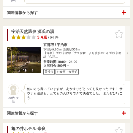
男性
関連情報から探す
宇治天然温泉 源氏の湯
お気に入
りに追加
3.4点
/ 64 件
京都府 / 宇治市
下狛駅9.95km
新田駅557m
【電車】 近鉄京都線「大久保駅」より徒歩約8分 近鉄京都
線「久津…
営業時間 10:00～24:00
入浴料金 800円～
日帰り
お食事・食事処
他の方も書いていますが、あかすりがとっても良かったです！ サ
ウナも温泉も、とてものんびりできて快適でした。 またぜひ行こ
う…
20代 女
性
関連情報から探す
亀の井ホテル 奈良
お気に入