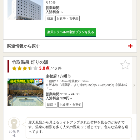
り15分
営業時間
入浴料金 ～
宿泊
お食事・食事処
楽天トラベルの宿泊プランを見る
関連情報から探す
竹取温泉 灯りの湯
お気に入
りに追加
3.8点
/ 46 件
京都府 / 八幡市
下狛駅11.54km
樟葉駅2.39km
京阪本線「樟葉駅」より車(約15分)/バス(約20分) 京阪本線
「…
営業時間 9:30～24:30
入浴料金 920円～
日帰り
お食事・食事処
露天風呂から見えるライトアップされた竹林を見るのが好きで
す。温泉の種類も多く人気の温泉って感じです。色んな温泉を巡
ってます…
30代 男
性