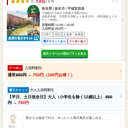
りに追加
3.8点
/ 6 件
奈良県 / 奈良市 / 平城宮温泉
下狛駅10.24km
大和西大寺駅743m
近鉄奈良線 大和西大寺駅より徒歩15分、JR奈良駅よりタ
クシー利用1…
営業時間 11:00～15:00
入浴料金 850円～
日帰り
宿泊
お食事・食事処
電子チケットあり
クーポンあり
楽天トラベルの宿泊プランを見る
入浴料割引
クーポン
通常
850円
→
750円（100円お得！）
大人入浴料割引
電子チケット
【平日、土日祝全日】大人（小学生を除く12歳以上）
850
円
→
700円
駅からも徒歩で行け、ゆったりと露天風呂が楽しめる。
50代～