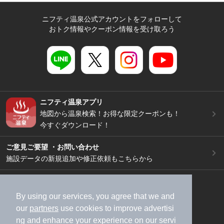
ニフティ温泉公式アカウントをフォローして
おトク情報やクーポン情報を受け取ろう
ニフティ温泉アプリ
地図から温泉検索！お得な限定クーポンも！
今すぐダウンロード！
ご意見ご要望 ・お問い合わせ
施設データの新規追加や修正依頼もこちらから
スマートフォン
/
PC
加盟店募集（資料請求）
広告出稿のご案内
By using our services, you agree that we and
our
partners
use cookies to improve advertisi
利用規約
ライフスタイルMEMBERS+規約
ng and enhance your experience on our servi
特定商取引法に基づく表記
ヘルプ
採用情報