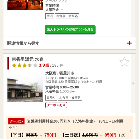
歩18分／タクシ…
営業時間
入浴料金 ～
宿泊
お食事・食事処
楽天トラベルの宿泊プランを見る
関連情報から探す
東香里湯元 水春
お気に入
りに追加
3.9点
/ 185 件
大阪府 / 寝屋川市
下狛駅12.00km
星田駅1.05km
京阪電鉄本線 香里園駅より無料バス利用
営業時間 9:00～25:00
入浴料金 1,000円～
日帰り
お食事・食事処
クーポンあり
岩盤処利用料金200円引き（入浴料別途）（8/11～16利用
クーポン
不可）
【平日】
950円
→
750円
【土日祝】
1,050円
→
850円
（水