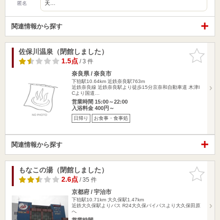
天…
匿名
関連情報から探す
佐保川温泉（閉館しました）
お気に入
りに追加
1.5点
/ 3 件
奈良県 / 奈良市
下狛駅10.64km
近鉄奈良駅763m
近鉄奈良線 近鉄奈良駅より徒歩15分京奈和自動車道 木津I
Cより国道…
営業時間 15:00～22:00
入浴料金 400円～
日帰り
お食事・食事処
関連情報から探す
もなこの湯（閉館しました）
お気に入
りに追加
2.6点
/ 35 件
京都府 / 宇治市
下狛駅10.71km
大久保駅1.47km
近鉄大久保駅よりバス R24大久保バイパスより大久保田原
へ
営業時間