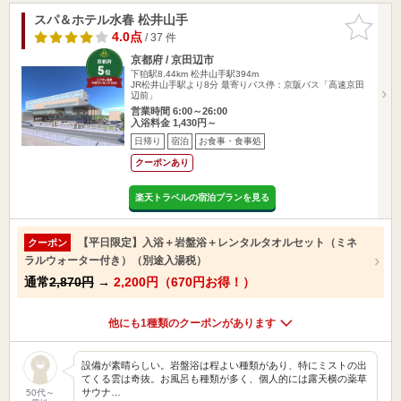
スパ＆ホテル水春 松井山手
お気に入
りに追加
4.0点
/ 37 件
京都府 / 京田辺市
下狛駅8.44km
松井山手駅394m
JR松井山手駅より8分 最寄りバス停：京阪バス「高速京田
辺前」
営業時間 6:00～26:00
入浴料金 1,430円～
日帰り
宿泊
お食事・食事処
クーポンあり
楽天トラベルの宿泊プランを見る
【平日限定】入浴＋岩盤浴＋レンタルタオルセット（ミネ
クーポン
ラルウォーター付き）（別途入湯税）
通常
2,870円
→
2,200円（670円お得！）
他にも1種類のクーポンがあります
設備が素晴らしい。岩盤浴は程よい種類があり、特にミストの出
てくる雲は奇抜。お風呂も種類が多く、個人的には露天横の薬草
サウナ…
50代～