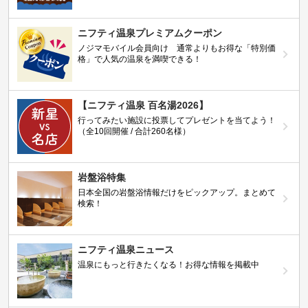
ニフティ温泉プレミアムクーポン
ノジマモバイル会員向け 通常よりもお得な「特別価
格」で人気の温泉を満喫できる！
【ニフティ温泉 百名湯2026】
行ってみたい施設に投票してプレゼントを当てよう！
（全10回開催 / 合計260名様）
岩盤浴特集
日本全国の岩盤浴情報だけをピックアップ。まとめて
検索！
ニフティ温泉ニュース
温泉にもっと行きたくなる！お得な情報を掲載中