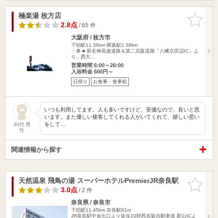
極楽湯 枚方店
お気に入
りに追加
2.8点
/ 65 件
大阪府 / 枚方市
下狛駅11.36km
樟葉駅2.38km
・車 ■ 新名神高速道路＆第二京阪道路「八幡京田辺IC」よ
り、西方…
営業時間 6:00～26:00
入浴料金 600円～
日帰り
お食事・食事処
いつも利用してます。人も多いですけど、安価なので、良いと思
います。また優しい接客してくれる人がいてくれて、嬉しい思い
をして…
40代 男
性
関連情報から探す
天然温泉 飛鳥の湯 スーパーホテルPremierJR奈良駅
お気に入
りに追加
3.0点
/ 2 件
奈良県 / 奈良市
下狛駅11.45km
奈良駅81m
JR奈良駅中央出口より徒歩10秒西名阪自動車道 郡山ICよ