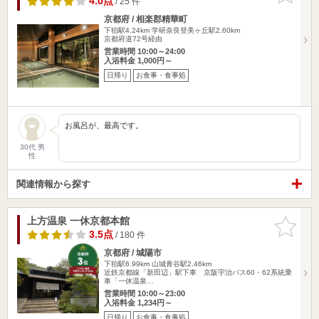
4.0点
/ 25 件
京都府 / 相楽郡精華町
下狛駅4.24km
学研奈良登美ヶ丘駅2.60km
京都府道72号経由
営業時間 10:00～24:00
入浴料金 1,000円～
日帰り
お食事・食事処
お風呂が、最高です。
30代 男
性
関連情報から探す
上方温泉 一休京都本館
お気に入
りに追加
3.5点
/ 180 件
京都府 / 城陽市
下狛駅6.99km
山城青谷駅2.46km
近鉄京都線「新田辺」駅下車 京阪宇治バス60・62系統乗
車「一休温泉…
営業時間 10:00～23:00
入浴料金 1,234円～
日帰り
お食事・食事処