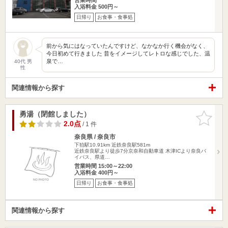
入浴料金 500円～
日帰り
お食事・食事処
前から気にはなっていたんですけど、なかなか行く機会がなく、
今日初めて行きました 昔をイメージしてレトロな感じでした、温
泉で…
40代 男
性
関連情報から探す
勇湯（閉館しました）
お気に入
りに追加
2.0点
/ 1 件
奈良県 / 奈良市
下狛駅10.91km
近鉄奈良駅581m
近鉄奈良駅より徒歩7分京奈和自動車道 木津ICより奈良バ
イパス、県道…
営業時間 15:00～22:00
入浴料金 400円～
日帰り
お食事・食事処
関連情報から探す