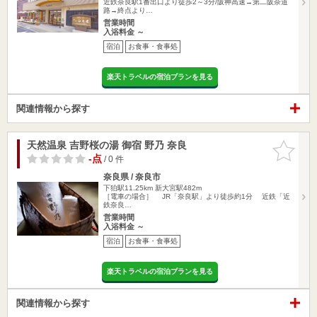
近鉄奈良駅1番出口より徒歩2～3分/阪神高速→第二阪奈道
路→終点より…
営業時間
入浴料金 ～
宿泊
お食事・食事処
楽天トラベルの宿泊プランを見る
関連情報から探す
天然温泉 吉野桜の湯 御宿 野乃 奈良
お気に入
りに追加
-点
/ 0 件
奈良県 / 奈良市
下狛駅11.25km
新大宮駅482m
［電車の場合］ JR「奈良駅」より徒歩約1分 近鉄「近
鉄奈良…
営業時間
入浴料金 ～
宿泊
お食事・食事処
楽天トラベルの宿泊プランを見る
関連情報から探す