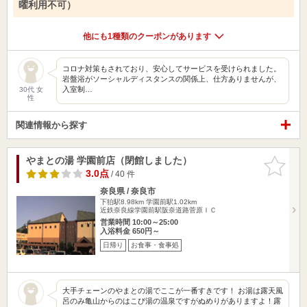
曜利用不可）
他にも1種類のクーポンがあります
コロナ対策もされており、安心してサービスを受けられました。
岩盤浴がソーシャルディスタンスの関係上、仕方ありませんが、
入室制…
30代 女
性
関連情報から探す
やまとの湯 学園前店（閉館しました）
お気に入
りに追加
3.0点
/ 40 件
奈良県 / 奈良市
下狛駅8.98km
学園前駅1.02km
近鉄奈良線学園前駅阪奈道路菅原ＩＣ
営業時間 10:00～25:00
入浴料金 650円～
日帰り
お食事・食事処
大手チェーンのやまとの湯でここが一番すきです！ お湯は露天風
呂のみ亀山からのはこび湯の温泉ですがぬめりがありますよ！露