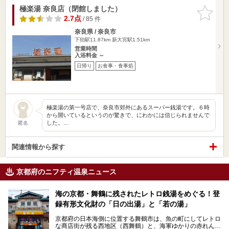
極楽湯 奈良店（閉館しました）
お気に入
りに追加
2.7点
/ 85 件
奈良県 / 奈良市
下狛駅11.87km
新大宮駅1.51km
営業時間
入浴料金 ～
日帰り
お食事・食事処
極楽湯の第一号店で、奈良市郊外にあるスーパー銭湯です。６時
から開いているというのが驚きで、にわかには信じられませんで
した。…
匿名
関連情報から探す
京都府のニフティ温泉ニュース
海の京都・舞鶴に残されたレトロ銭湯をめぐる！登
録有形文化財の「日の出湯」と「若の湯」
京都府の日本海側に位置する舞鶴市は、魚の町にしてレトロ
な商店街が残る西地区（西舞鶴）と、海軍ゆかりの赤れんが