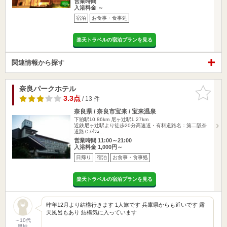
営業時間
入浴料金 ～
宿泊
お食事・食事処
楽天トラベルの宿泊プランを見る
関連情報から探す
奈良パークホテル
お気に入
りに追加
3.3点
/ 13 件
奈良県 / 奈良市宝来 / 宝来温泉
下狛駅10.86km
尼ヶ辻駅1.27km
近鉄尼ヶ辻駅より徒歩20分高速道・有料道路名：第二阪奈
道路Ｃﾒｲｼｮ…
営業時間 11:00～21:00
入浴料金 1,000円～
日帰り
宿泊
お食事・食事処
楽天トラベルの宿泊プランを見る
昨年12月より結構行きます 1人旅です 兵庫県からも近いです 露
天風呂もあり 結構気に入っています
～10代
男性