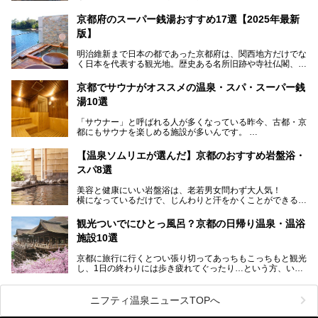
パークや海上自衛隊施設のある東地区（東舞鶴）に分けられ
ます。今回案内するのは西地区に今も残る2軒の銭湯「日の
京都府のスーパー銭湯おすすめ17選【2025年最新
出湯」と「若の湯」。いずれも国の登録有形文化財に指定さ
版】
れた歴史ある建物でありながら、今も現役のお風呂屋さんで
す。
明治維新まで日本の都であった京都府は、関西地方だけでな
く日本を代表する観光地。歴史ある名所旧跡や寺社仏閣、そ
漁師町や商店街で働く人々を支えてきたこの2軒の銭湯とと
して古都ならではの文化が魅力です。
もに、立ち寄りたい舞鶴の観光スポットや温浴施設を紹介し
ます。
京都でサウナがオススメの温泉・スパ・スーパー銭
今回は、そんな京都府で2025年現在おすすめのスーパー銭
湯10選
湯を紹介します。
───
有名な観光名所のすぐ近くにある日帰り入浴施設から、山間
提供元：京都府舞鶴市【PR】
「サウナー」と呼ばれる人が多くなっている昨今、古都・京
部でレジャー気分を満喫できる温泉施設まで、好みのスーパ
この記事は京都府舞鶴市のPR記事です。
都にもサウナを楽しめる施設が多いんです。
ー銭湯を探してみてくださいね。
自分の好きなサウナを探すのもいいですが、さまざまなサウ
【温泉ソムリエが選んだ】京都のおすすめ岩盤浴・
ナを体感してみたいですよね。
スパ8選
今回は京都府の中心や郊外、温泉地にある施設など、サウナ
美容と健康にいい岩盤浴は、老若男女問わず大人気！
のある温浴施設を紹介します。
横になっているだけで、じんわりと汗をかくことができるの
で、簡単にデトックスができますよ♪
ぜひ参考にして、京都府の方や、観光に出かけた時などにサ
ウナを楽しみましょう！
観光ついでにひとっ風呂？京都の日帰り温泉・温浴
地元の方はもちろん、旅先としても人気の京都。
施設10選
観光のついでに岩盤浴のある温泉に浸かってリフレッシュす
るのも良さそうですね！
京都に旅行に行くとつい張り切ってあっちもこっちもと観光
し、1日の終わりには歩き疲れてぐったり…という方、いま
今回は京都にある岩盤浴のある施設をピックアップしてご紹
せんか？（私です）
介します！
そんな疲れた身体には温泉です！京都には、市内にも郊外に
も素晴らしい温泉がたくさんあります。そこで、日帰り利用
ニフティ温泉ニュースTOPへ
できるおすすめの温泉・温浴施設をまとめてみました。