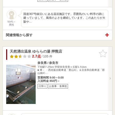
国道307号線沿いにある温浴施設です。雰囲気のいい料亭の跡に
建っていまして、風情のよさを継続しています。このあたりが大
阪や…
50代～
男性
関連情報から探す
天然湧出温泉 ゆららの湯 押熊店
お気に入
りに追加
2.7点
/ 105 件
奈良県 / 奈良市
下狛駅7.25km
学研奈良登美ヶ丘駅1.51km
■ 車： ・西名阪自動車道「郡山IC」＆京奈和自動車道「郡
山南IC…
営業時間 9:00～0:00
入浴料金 850円～
日帰り
お食事・食事処