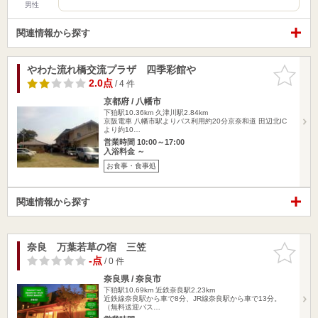
男性
関連情報から探す
やわた流れ橋交流プラザ 四季彩館や
お気に入
りに追加
2.0点
/ 4 件
京都府 / 八幡市
下狛駅10.36km
久津川駅2.84km
京阪電車 八幡市駅よりバス利用約20分京奈和道 田辺北IC
より約10…
営業時間 10:00～17:00
入浴料金 ～
お食事・食事処
関連情報から探す
奈良 万葉若草の宿 三笠
お気に入
りに追加
-点
/ 0 件
奈良県 / 奈良市
下狛駅10.69km
近鉄奈良駅2.23km
近鉄線奈良駅から車で8分、JR線奈良駅から車で13分。
（無料送迎バス…