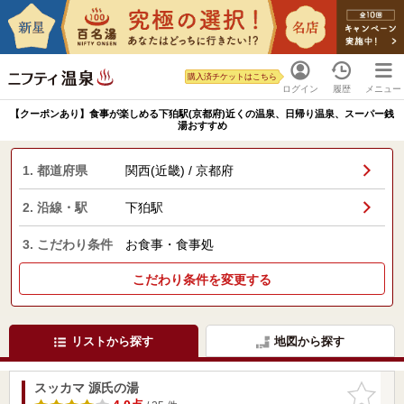
購入済チケットはこちら
ログイン
履歴
メニュー
【クーポンあり】食事が楽しめる下狛駅(京都府)近くの温泉、日帰り温泉、スーパー銭
湯おすすめ
1. 都道府県
関西(近畿) / 京都府
2. 沿線・駅
下狛駅
3. こだわり条件
お食事・食事処
こだわり条件を変更する
リストから探す
地図から探す
スッカマ 源氏の湯
お気に入
りに追加