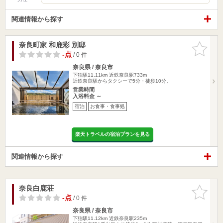
関連情報から探す
奈良町家 和鹿彩 別邸
お気に入
りに追加
-点
/ 0 件
奈良県 / 奈良市
下狛駅11.11km
近鉄奈良駅733m
近鉄奈良駅からタクシーで5分・徒歩10分。
営業時間
入浴料金 ～
宿泊
お食事・食事処
楽天トラベルの宿泊プランを見る
関連情報から探す
奈良白鹿荘
お気に入
りに追加
-点
/ 0 件
奈良県 / 奈良市
下狛駅11.12km
近鉄奈良駅235m