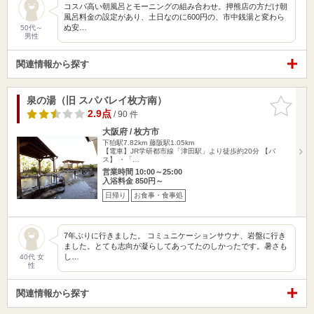
コスパ高い朝風呂とモーニングの組み合わせ。押熊店の方だけ朝
風呂料金の設定があり、土日なのに600円の、市中銭湯と変わら
ぬ安…
50代～
男性
関連情報から探す
泉の湯（旧 スパバレイ枚方南）
お気に入
りに追加
2.9点
/ 90 件
大阪府 / 枚方市
下狛駅7.82km
藤阪駅1.05km
【電車】JR学研都市線「津田駅」より徒歩約20分 【バ
ス】 ・「…
営業時間 10:00～25:00
入浴料金 850円～
日帰り
お食事・食事処
7年ぶりに行きました。 コミュニケーションサウナ、岩盤に行き
ました。とても志向が凝らしてあってたのしかったです。暑さも
し…
40代 女
性
関連情報から探す