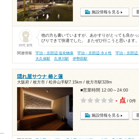
施設情報を見る
他の方も書いていますが、あかすりがとっても良かっ
びりできて快適でした。 またぜひ行こうと思います
20代 女性
関連情報
宇治・京田辺 塩化物泉
宇治・京田辺 冷え性
宇治・京田辺
大久保駅
久津川駅
伊勢田駅
隠れ屋サウナ 椿と蓮
大阪府 / 枚方市 /
松井山手駅7.15km
/
枚方市駅328m
■営業時間 12:00～24:00
- 点
/ 0件
施設情報を見る