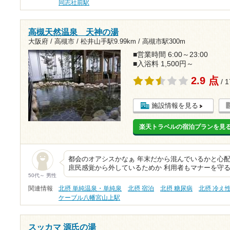
同志社前駅
高槻天然温泉 天神の湯
大阪府 / 高槻市 /
松井山手駅9.99km
/
高槻市駅300m
■営業時間 6:00～23:00
■入浴料 1,500円～
2.9 点
/ 
施設情報を見る
楽天トラベルの宿泊プランを見
都会のオアシスかなぁ 年末だから混んでいるかと心配
庶民感覚から外しているためか 利用者もマナーを守る
50代～ 男性
関連情報
北摂 単純温泉・単純泉
北摂 宿泊
北摂 糖尿病
北摂 冷え
ケーブル八幡宮山上駅
スッカマ 源氏の湯