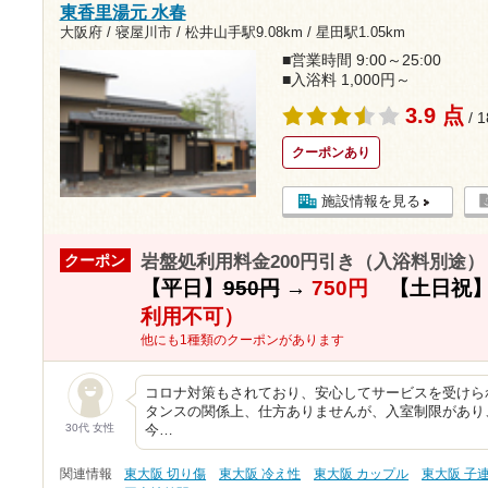
東香里湯元 水春
大阪府 / 寝屋川市 /
松井山手駅9.08km
/
星田駅1.05km
■営業時間 9:00～25:00
■入浴料 1,000円～
3.9 点
/ 
クーポンあり
施設情報を見る
岩盤処利用料金200円引き（入浴料別途）（
クーポン
【平日】
950円
→
750円
【土日祝
利用不可）
他にも1種類のクーポンがあります
コロナ対策もされており、安心してサービスを受けら
タンスの関係上、仕方ありませんが、入室制限があり
30代 女性
今…
関連情報
東大阪 切り傷
東大阪 冷え性
東大阪 カップル
東大阪 子