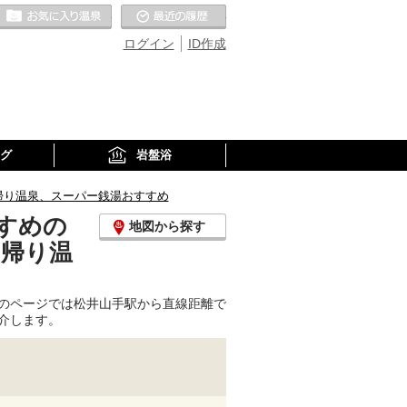
お気に入りの温泉
最近の履歴
ログイン
ID作成
グ
岩盤浴
帰り温泉、スーパー銭湯おすすめ
すめの
地図から探す
日帰り温
のページでは松井山手駅から直線距離で
介します。