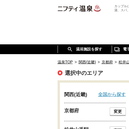
カップル
湯、スパ
温浴施設を探す
電
温泉TOP
>
関西(近畿)
>
京都府
>
松井
選択中のエリア
全国から探す
関西(近畿)
京都府
変更