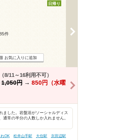
日帰り
>
185件
お気に入りに追加
8/11～16利用不可）
】
1,050円
→
850円
（水曜
>
れました。岩盤浴がソーシャルディス
、通常の半分の人数しか入れません。
連れOK
松井山手駅
大住駅
京田辺駅