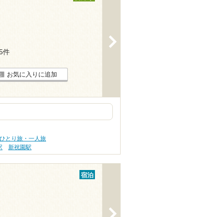
>
25件
お気に入りに追加
 ひとり旅・一人旅
駅
新祝園駅
宿泊
>