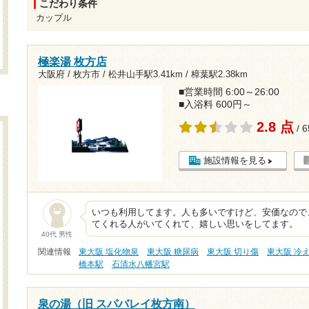
こだわり条件
カップル
極楽湯 枚方店
大阪府 / 枚方市 /
松井山手駅3.41km
/
樟葉駅2.38km
■営業時間 6:00～26:00
■入浴料 600円～
2.8 点
/ 
施設情報を見る
いつも利用してます。人も多いですけど、安価なので
てくれる人がいてくれて、嬉しい思いをしてます。
40代 男性
関連情報
東大阪 塩化物泉
東大阪 糖尿病
東大阪 切り傷
東大阪 冷
橋本駅
石清水八幡宮駅
泉の湯（旧 スパバレイ枚方南）