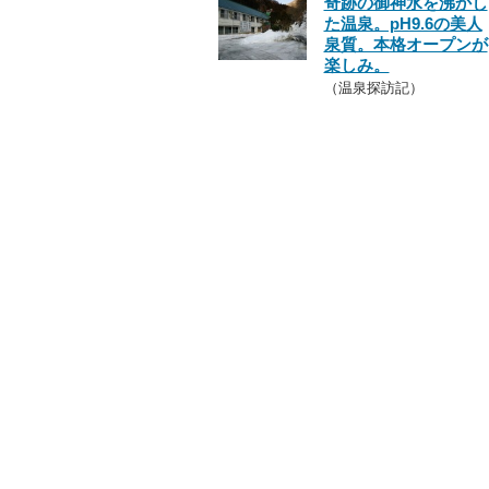
奇跡の御神水を沸かし
た温泉。pH9.6の美人
泉質。本格オープンが
楽しみ。
（温泉探訪記）