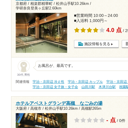
京都府 / 相楽郡精華町 /
松井山手駅10.26km
/
学研奈良登美ヶ丘駅2.60km
■営業時間 10:00～24:00
■入浴料 1,000円～
4.0 点
/ 
施設情報を見る
お風呂が、最高です。
30代 男性
関連情報
宇治・京田辺 冷え性
宇治・京田辺 カップル
宇治・京田辺
宇治・京田辺 女子旅・女子会
山田川駅
木津川台駅
祝園
ホテルアベストグランデ高槻 なごみの湯
大阪府 / 高槻市 /
松井山手駅10.26km
/
高槻駅265m
- 点
/ 0件