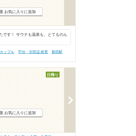
お気に入りに追加
たです！ サウナも温泉も、とてものん
。
 カップル
宇治・京田辺 絶景
新田駅
日帰り
>
お気に入りに追加