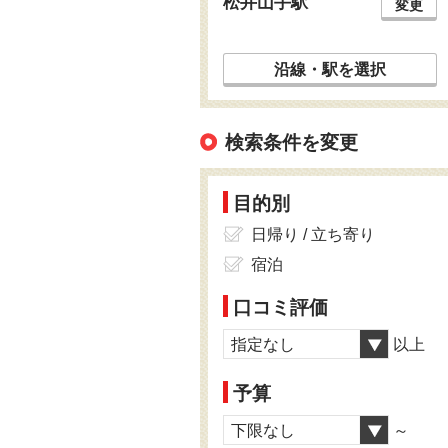
松井山手駅
変更
沿線・駅を選択
検索条件を変更
目的別
日帰り / 立ち寄り
宿泊
口コミ評価
指定なし
以上
予算
下限なし
～