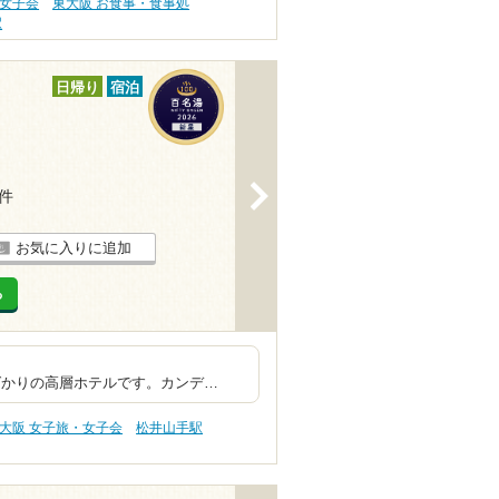
・女子会
東大阪 お食事・食事処
駅
日帰り
宿泊
>
1件
お気に入りに追加
る
マーク的施設
の高層ホテルです。カンデ…
大阪 女子旅・女子会
松井山手駅