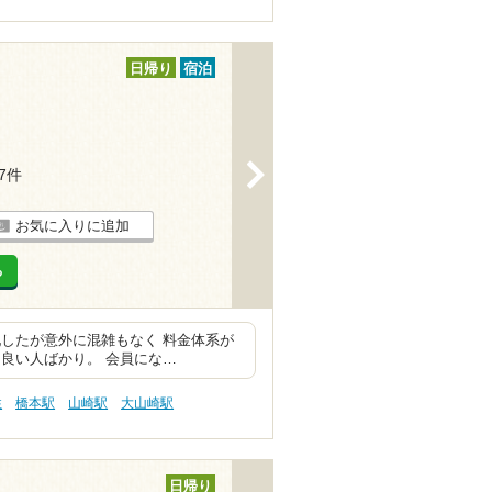
日帰り
宿泊
>
17件
お気に入りに追加
る
したが意外に混雑もなく 料金体系が
良い人ばかり。 会員にな…
性
橋本駅
山崎駅
大山崎駅
日帰り