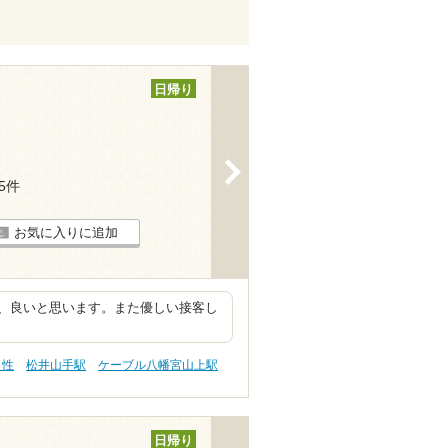
日帰り
>
65件
お気に入りに追加
、良いと思います。また優しい接客し
え性
松井山手駅
ケーブル八幡宮山上駅
日帰り