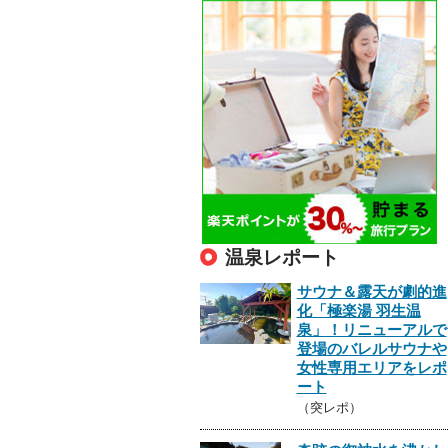
温泉レポート
サウナ＆露天が劇的進
化「極楽湯 羽生温
泉」！リニューアルで
登場のバレルサウナや
女性専用エリアをレポ
ート
（突レポ）