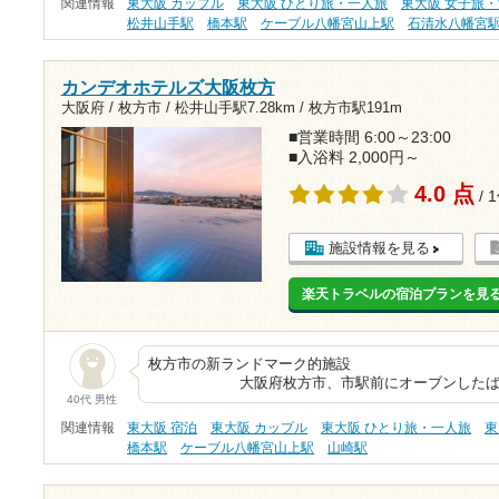
関連情報
東大阪 カップル
東大阪 ひとり旅・一人旅
東大阪 女子旅
松井山手駅
橋本駅
ケーブル八幡宮山上駅
石清水八幡宮
カンデオホテルズ大阪枚方
大阪府 / 枚方市 /
松井山手駅7.28km
/
枚方市駅191m
■営業時間 6:00～23:00
■入浴料 2,000円～
4.0 点
/ 
施設情報を見る
楽天トラベルの宿泊プランを見
枚方市の新ランド
大阪府枚方市、市駅前にオーブンしたばかり
40代 男性
関連情報
東大阪 宿泊
東大阪 カップル
東大阪 ひとり旅・一人旅
東
橋本駅
ケーブル八幡宮山上駅
山崎駅