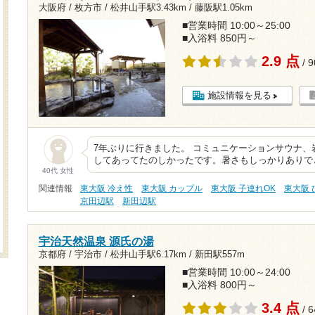
大阪府 / 枚方市 /
松井山手駅3.43km
/
藤阪駅1.05km
■営業時間 10:00～25:00
■入浴料 850円～
2.9 点
/ 
施設情報を見る
7年ぶりに行きました。 コミュニケーションサウナ
してあってたのしかったです。暑さもしっかりありで
40代 女性
関連情報
東大阪 冷え性
東大阪 カップル
東大阪 子連れOK
東大阪
京田辺駅
新田辺駅
宇治天然温泉 源氏の湯
京都府 / 宇治市 /
松井山手駅6.17km
/
新田駅557m
■営業時間 10:00～24:00
■入浴料 800円～
3.4 点
/ 