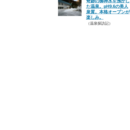
奇跡の御神水を沸かし
た温泉。pH9.6の美人
泉質。本格オープンが
楽しみ。
（温泉探訪記）