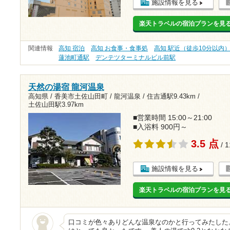
施設情報を見る
楽天トラベルの宿泊プランを見
関連情報
高知 宿泊
高知 お食事・食事処
高知 駅近（徒歩10分以内
蓮池町通駅
デンテツターミナルビル前駅
天然の湯宿 龍河温泉
高知県 / 香美市土佐山田町 / 龍河温泉 /
住吉通駅9.43km
/
土佐山田駅3.97km
■営業時間 15:00～21:00
■入浴料 900円～
3.5 点
/ 
施設情報を見る
楽天トラベルの宿泊プランを見
口コミが色々ありどんな温泉なのかと行ってみたした