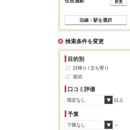
住吉通駅
変更
沿線・駅を選択
検索条件を変更
目的別
日帰り / 立ち寄り
宿泊
口コミ評価
指定なし
以上
予算
下限なし
～