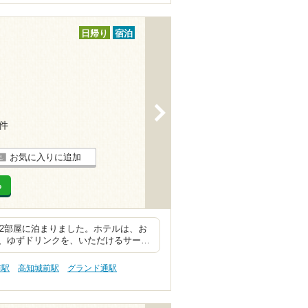
日帰り
宿泊
>
8件
お気に入りに追加
る
室2部屋に泊まりました。ホテルは、お
、ゆずドリンクを、いただけるサー…
前駅
高知城前駅
グランド通駅