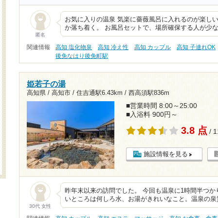
お気に入りの温泉 気楽に薔薇風呂に入れるのが楽しい
か落ち着く。 お風呂セットで、場所確保する人が少
匿名
関連情報
高知 塩化物泉
高知 冷え性
高知 カップル
高知 子連れOK
後免なはり後免町駅
姫若子の湯
高知県 / 高知市 /
住吉通駅6.43km
/
西高須駅836m
■営業時間 8:00～25:00
■入浴料 900円～
3.8 点
/ 
施設情報を見る
昨年末以来の訪問でした。 今回も温泉に1時間半つか
いところは何しろ水、お湯がきれいなこと。温泉の泉
30代 女性