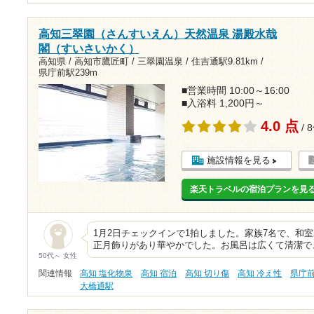
高知三翠園（さんすいえん）天然温泉 湯殿水哉
閣（すいさいかく）
高知県 / 高知市鷹匠町 / 三翠園温泉 /
住吉通駅9.81km
/
県庁前駅239m
■営業時間 10:00～16:00
■入浴料 1,200円～
4.0 点
/ 
施設情報を見る
楽天トラベルの宿泊プランを見
1月2日チェックインで1拍しました。家族7名で、和
正月飾りがあり華やかでした。お風呂は広くて清潔で
50代～ 女性
関連情報
高知 塩化物泉
高知 宿泊
高知 切り傷
高知 冷え性
県庁
大橋通駅