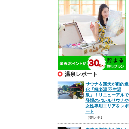
温泉レポート
サウナ＆露天が劇的進
化「極楽湯 羽生温
泉」！リニューアルで
登場のバレルサウナや
女性専用エリアをレポ
ート
（突レポ）