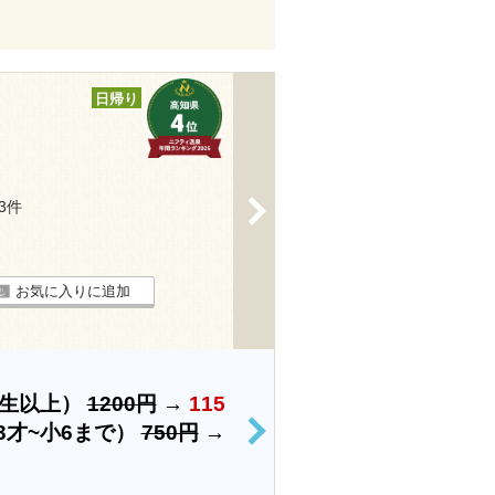
日帰り
>
13件
お気に入りに追加
学生以上）
1200円
→
115
3才~小6まで）
750円
→
>