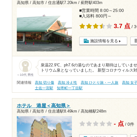
高知県 / 高知市 /
住吉通駅7.20km
/
薊野駅403m
■営業時間 8:00～25:00
■入浴料 800円～
3.7 点
/ 
施設情報を見る
泉温22.9℃、ph7.6の湯なのであまり期待はしてい
トリウム泉となっていました。 新型コロナウィルス
～10代 男性
関連情報
高知 切り傷
高知 冷え性
高知 ひとり旅・一人旅
高知 女
土佐一宮駅
知寄町一丁目駅
ホテル 港屋＜高知県＞
高知県 / 高知市 /
住吉通駅8.49km
/
高知橋駅248m
- 点
/ 0件