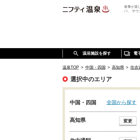
食事が楽
パ、 サ
温浴施設を探す
電
温泉TOP
>
中国・四国
>
高知県
>
住吉
選択中のエリア
全国から探す
中国・四国
高知県
変更