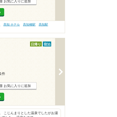
お気に入りに追加
る
）
高知 ホテル
高知橋駅
高知駅
日帰り
宿泊
>
11件
お気に入りに追加
る
。 こじんまりとした温泉でしたがお湯