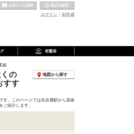
お気に入りの温泉
最近の履歴
ログイン
ID作成
グ
岩盤浴
すめ
近くの
地図から探す
おすす
です。このページでは住吉通駅から直線
をご紹介します。