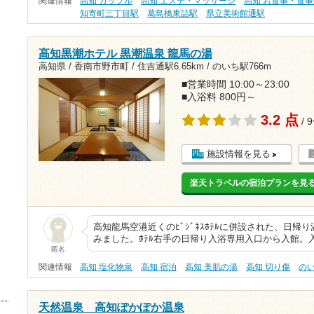
関連情報
高知 カップル
高知 エステ・マッサージ
高知 お食事・食事
知寄町三丁目駅
葛島橋東詰駅
県立美術館通駅
高知黒潮ホテル 黒潮温泉 龍馬の湯
高知県 / 香南市野市町 /
住吉通駅6.65km
/
のいち駅766m
■営業時間 10:00～23:00
■入浴料 800円～
3.2 点
/ 
施設情報を見る
楽天トラベルの宿泊プランを見
高知龍馬空港近くのﾋﾞｼﾞﾈｽﾎﾃﾙに併設された、日
みました。ﾎﾃﾙ右手の日帰り入浴専用入口から入館。入浴
匿名
関連情報
高知 塩化物泉
高知 宿泊
高知 美肌の湯
高知 切り傷
の
天然温泉 高知ぽかぽか温泉