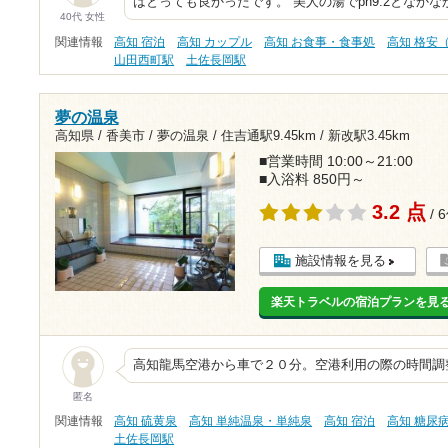
はとっても良かったです。 美人の湯でph9.2となか
40代 女性
関連情報
高知 宿泊
高知 カップル
高知 お食事・食事処
高知 格安（
山田西町駅
土佐長岡駅
夢の温泉
高知県 / 香美市 / 夢の温泉 /
住吉通駅9.45km
/
新改駅3.45km
■営業時間 10:00～21:00
■入浴料 850円～
3.2 点
/ 
施設情報を見る
楽天トラベルの宿泊プランを見
高知龍馬空港から車で２０分。空港利用の際の時間調
匿名
関連情報
高知 硫黄泉
高知 単純温泉・単純泉
高知 宿泊
高知 糖尿
土佐長岡駅