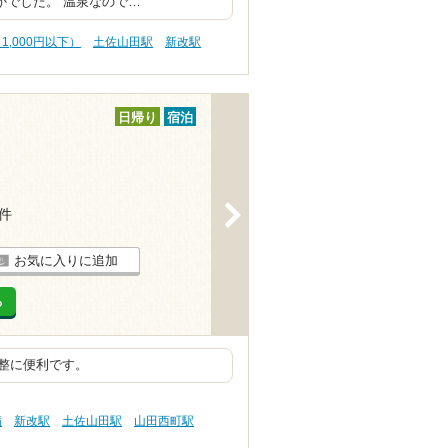
なかでした。 温泉なので…
1,000円以下）
土佐山田駅
新改駅
日帰り
宿泊
>
6件
お気に入りに追加
る
整に便利です。
病
新改駅
土佐山田駅
山田西町駅