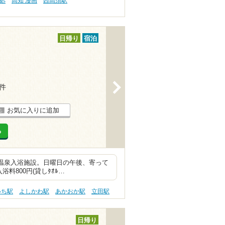
処
高知 漫画
西高須駅
日帰り
宿泊
>
9件
お気に入りに追加
る
帰り温泉入浴施設。日曜日の午後、寄って
料800円(貸しﾀｵﾙ…
いち駅
よしかわ駅
あかおか駅
立田駅
日帰り