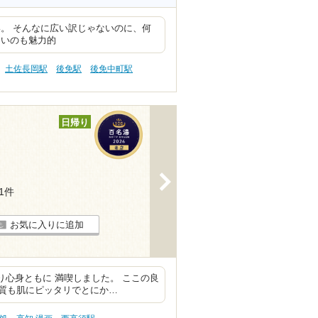
。 そんなに広い訳じゃないのに、何
ないのも魅力的
土佐長岡駅
後免駅
後免中町駅
日帰り
>
11件
お気に入りに追加
り心身ともに 満喫しました。 ここの良
質も肌にピッタリでとにか…