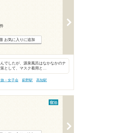
>
3件
お気に入りに追加
ませんでしたが、源泉風呂はなかなかのナ
対策として、マスク着用と…
子旅・女子会
薊野駅
高知駅
宿泊
>