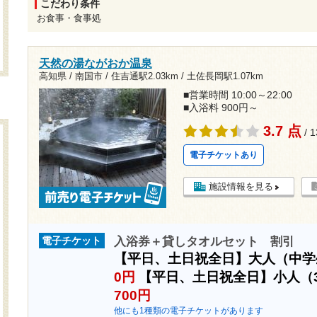
こだわり条件
お食事・食事処
天然の湯ながおか温泉
高知県 / 南国市 /
住吉通駅2.03km
/
土佐長岡駅1.07km
■営業時間 10:00～22:00
■入浴料 900円～
3.7 点
/ 
電子チケットあり
施設情報を見る
入浴券＋貸しタオルセット 割引
電子チケット
【平日、土日祝全日】大人（中
0円
【平日、土日祝全日】小人（
700円
他にも1種類の電子チケットがあります