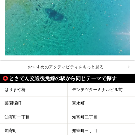
おすすめのアクティビティをもっと見る
とさでん交通後免線の駅から同じテーマで探す
はりまや橋
デンテツターミナルビル前
菜園場町
宝永町
知寄町一丁目
知寄町二丁目
知寄町
知寄町三丁目