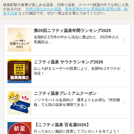
後免町駅の食事が楽しめる温泉、日帰り温泉、スーパー銭湯の中でも特に人気
があるのは、
天然の湯ながおか温泉
、
高知黒潮ホテル 黒潮温泉 龍馬の湯
、
姫
若子の湯
などの施設です。ぜひ一度は足を運んでみてください。
第20回ニフティ温泉年間ランキング2025
全国約2.2万件の中から頂点に選ばれた、2025年の人
気施設は…
ニフティ温泉 サウナランキング2026
おふろ好きユーザーの投票により、全国No.1サウナが
決定！
ニフティ温泉プレミアムクーポン
ノジマモバイル会員向け 通常よりもお得な「特別価
格」で人気の温泉を満喫できる！
【ニフティ温泉 百名湯2026】
行ってみたい施設に投票してプレゼントを当てよう！