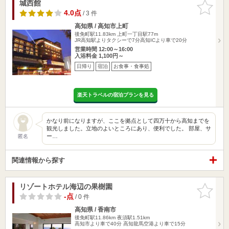
城西館
お気に入
りに追加
4.0点
/ 3 件
高知県 / 高知市上町
後免町駅11.83km
上町一丁目駅77m
JR高知駅よりタクシーで7分高知ICより車で20分
営業時間 12:00～16:00
入浴料金 1,100円～
日帰り
宿泊
お食事・食事処
楽天トラベルの宿泊プランを見る
かなり前になりますが、ここを拠点として四万十から高知までを
観光しました。立地のよいところにあり、便利でした。 部屋、サ
ー…
匿名
関連情報から探す
リゾートホテル海辺の果樹園
お気に入
りに追加
-点
/ 0 件
高知県 / 香南市
後免町駅11.86km
夜須駅1.51km
高知市より車で40分 高知龍馬空港より車で15分