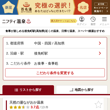
購入済チケットはこちら
ログイン
履歴
メニュー
食事が楽しめる後免町駅(高知県)近くの温泉、日帰り温泉、スーパー銭湯おすすめ
1. 都道府県
中国・四国 / 高知県
2. 沿線・駅
後免町駅
3. こだわり条件
お食事・食事処
こだわり条件を変更する
リストから探す
地図から探す
天然の湯ながおか温泉
お気に入
りに追加
3.7点
/ 13 件