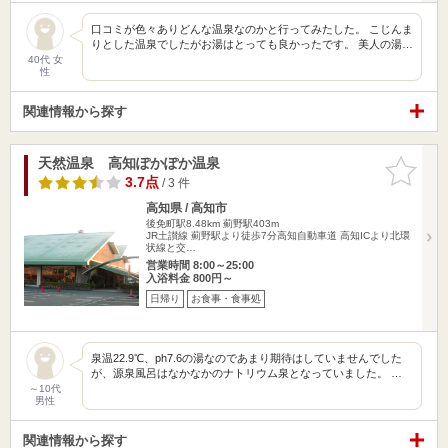
口コミが色々ありどんな温泉なのかと行ってみたした。 こじんま
りとした温泉でしたがお湯はとっても良かったです。 美人の湯…
40代 女
性
関連情報から探す
天然温泉 高知ぽかぽか温泉
お気に入
りに追加
3.7点
/ 3 件
高知県 / 高知市
後免町駅8.48km
薊野駅403m
JR土讃線 薊野駅より徒歩7分高知自動車道 高知ICより北環
状線と交…
営業時間 8:00～25:00
入浴料金 800円～
日帰り
お食事・食事処
泉温22.9℃、ph7.6の湯なのであまり期待はしていませんでした
が、源泉風呂はなかなかのナトリウム泉となっていました。 …
～10代
男性
関連情報から探す