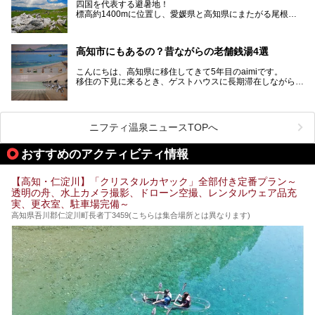
四国を代表する避暑地！
標高約1400mに位置し、愛媛県と高知県にまたがる尾根沿
いに広がる「四国カルスト」。
夏はキャンパーでにぎわい、街明かりもほぼなく満点の星空
高知市にもあるの？昔ながらの老舗銭湯4選
が見れる場所。
そんな街から外れた景色のとってもいい場所なんですが、日
こんにちは、高知県に移住してきて5年目のaimiです。
帰り温泉（お風呂）がありません。
移住の下見に来るとき、ゲストハウスに長期滞在しながら観
中でもライターおすすめの３つの温泉をご紹介します。
光していたのですが。
そのときにお世話になったのが高知市内にある銭湯。
テントを張ってから温泉に向かうのもいいですが、場所取り
高知市というと、高知県の人口の半分が集まっているにぎや
などが問題なければ、温泉に入ってから向かうことをオスス
かなイメージがある方も多いかと思いますが、昔ながらの老
メします。
ニフティ温泉ニュースTOPへ
舗銭湯がけっこうな数あるのですよ。
なぜなら最寄り温泉でも車で４０分、山を降りていかねばな
りませんからね…！！
規模は小さいながら、元気に営業中なので観光がてら訪問し
おすすめのアクティビティ情報
てみてはいかがでしょう？
もしくは、翌日キャンプ帰りに立ち寄るのもおすすめです。
JR高知駅から近いものもあるので、公共交通オンリー派もO
Kですよ♪
【高知・仁淀川】「クリスタルカヤック」全部付き定番プラン～
それでは見ていきましょう。
透明の舟、水上カメラ撮影、ドローン空撮、レンタルウェア品充
それではチェックしてきましょう♪
実、更衣室、駐車場完備～
高知県吾川郡仁淀川町長者丁3459(こちらは集合場所とは異なります)