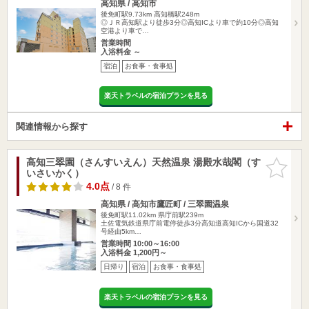
高知県 / 高知市
後免町駅9.73km
高知橋駅248m
◎ＪＲ高知駅より徒歩3分◎高知ICより車で約10分◎高知
空港より車で…
営業時間
入浴料金 ～
宿泊
お食事・食事処
楽天トラベルの宿泊プランを見る
関連情報から探す
高知三翠園（さんすいえん）天然温泉 湯殿水哉閣（す
お気に入
いさいかく）
りに追加
4.0点
/ 8 件
高知県 / 高知市鷹匠町 / 三翠園温泉
後免町駅11.02km
県庁前駅239m
土佐電気鉄道県庁前電停徒歩3分高知道高知ICから国道32
号経由5km…
営業時間 10:00～16:00
入浴料金 1,200円～
日帰り
宿泊
お食事・食事処
楽天トラベルの宿泊プランを見る