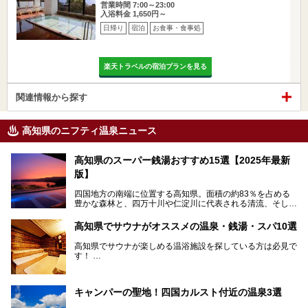
営業時間 7:00～23:00
入浴料金 1,650円～
日帰り
宿泊
お食事・食事処
楽天トラベルの宿泊プランを見る
関連情報から探す
高知県のニフティ温泉ニュース
高知県のスーパー銭湯おすすめ15選【2025年最新
版】
四国地方の南端に位置する高知県。面積の約83％を占める
豊かな森林と、四万十川や仁淀川に代表される清流、そして
青く輝く太平洋に面して約700㎞もの海岸線が続く、自然の
魅力がぎゅっと詰まった県です。
高知県でサウナがオススメの温泉・銭湯・スパ10選
高知県はまた、カツオのたたきをはじめとする海産物や清流
で育つ川魚、大皿にごちそうがどっさり盛られた皿鉢料理、
高知県でサウナが楽しめる温浴施設を探している方は必見で
柚子などの柑橘類、地酒といったグルメが充実していること
す！
でも知られます。ここでは、温泉とあわせて自然の景観やグ
この記事では、高知県内でおすすめするサウナを詳しく紹介
ルメも満喫できる、高知県でおすすめのスーパー銭湯をご紹
します。
介します。
高知市内から、大自然に囲まれたサウナまで厳選してます。
キャンパーの聖地！四国カルスト付近の温泉3選
ぜひこれを読んで高知のサウナ探しの参考してくださいね！