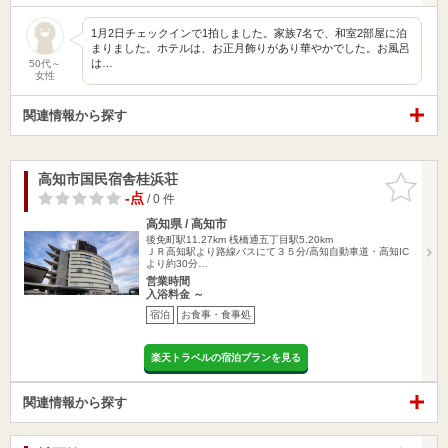
1月2日チェックインで1拍しました。家族7名で、和室2部屋に泊
まりました。ホテルは、お正月飾りがあり華やかでした。お風呂
は…
50代～
女性
関連情報から探す
高知市国民宿舎桂浜荘
お気に入
りに追加
-点
/ 0 件
高知県 / 高知市
後免町駅11.27km
桟橋通五丁目駅5.20km
ＪＲ高知駅より路線バスにて３５分/高知自動車道・高知IC
より約30分…
営業時間
入浴料金 ～
宿泊
お食事・食事処
楽天トラベルの宿泊プランを見る
関連情報から探す