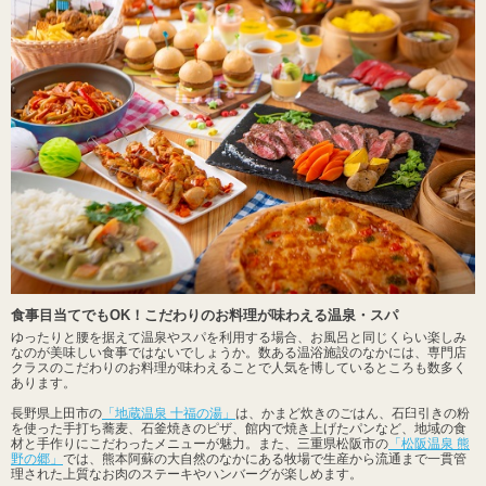
食事目当てでもOK！こだわりのお料理が味わえる温泉・スパ
ゆったりと腰を据えて温泉やスパを利用する場合、お風呂と同じくらい楽しみ
なのが美味しい食事ではないでしょうか。数ある温浴施設のなかには、専門店
クラスのこだわりのお料理が味わえることで人気を博しているところも数多く
あります。
長野県上田市の
「地蔵温泉 十福の湯」
は、かまど炊きのごはん、石臼引きの粉
を使った手打ち蕎麦、石釜焼きのピザ、館内で焼き上げたパンなど、地域の食
材と手作りにこだわったメニューが魅力。また、三重県松阪市の
「松阪温泉 熊
野の郷」
では、熊本阿蘇の大自然のなかにある牧場で生産から流通まで一貫管
理された上質なお肉のステーキやハンバーグが楽しめます。