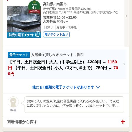
高知県 / 南国市
後免町駅1.75km
土佐長岡駅1.07km
高知道南国ICよりR32､県道45経由､長岡小学校方面へ5分
営業時間 10:00～22:00
入浴料金 900円～
日帰り
お食事・食事処
電子チケットあり
入浴券＋貸しタオルセット 割引
電子チケット
【平日、土日祝全日】大人（中学生以上）
1200円
→
1150
円
【平日、土日祝全日】小人（3才~小6まで）
750円
→
70
0円
他にも1種類の電子チケットがあります
お気に入りの温泉 気楽に薔薇風呂に入れるのが楽しい。 そんな
に広い訳じゃないのに、何か落ち着く。 お風呂セットで、場…
匿名
関連情報から探す