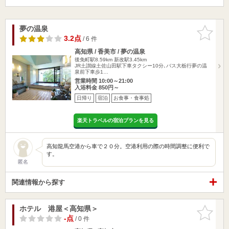
夢の温泉
お気に入
りに追加
3.2点
/ 6 件
高知県 / 香美市 / 夢の温泉
後免町駅8.59km
新改駅3.45km
JR土讃線土佐山田駅下車タクシー10分､バス大栃行夢の温
泉前下車歩1…
営業時間 10:00～21:00
入浴料金 850円～
日帰り
宿泊
お食事・食事処
楽天トラベルの宿泊プランを見る
高知龍馬空港から車で２０分。空港利用の際の時間調整に便利で
す。
匿名
関連情報から探す
ホテル 港屋＜高知県＞
お気に入
りに追加
-点
/ 0 件