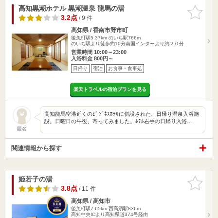
高知黒潮ホテル 黒潮温泉 龍馬の湯
お気に入
りに追加
3.2点
/ 9 件
高知県 / 香南市野市町
後免町駅5.37km
のいち駅766m
のいち駅より徒歩約10分南国インターより約２０分
営業時間 10:00～23:00
入浴料金 800円～
日帰り
宿泊
お食事・食事処
楽天トラベルの宿泊プランを見る
高知龍馬空港近くのﾋﾞｼﾞﾈｽﾎﾃﾙに併設された、日帰り温泉入浴施
設。日曜日の午後、寄ってみました。ﾎﾃﾙ右手の日帰り入浴…
匿名
関連情報から探す
姫若子の湯
お気に入
りに追加
3.8点
/ 11 件
高知県 / 高知市
後免町駅7.65km
西高須駅836m
高知中央ICより高知県道374号経由