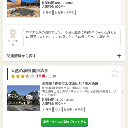
営業時間 8:00～25:00
入浴料金 900円～
日帰り
お食事・食事処
昨年末以来の訪問でした。 今回も温泉に1時間半つかり心身とも
に 満喫しました。 ここの良いところは何しろ水、お湯がき…
30代 女
性
関連情報から探す
天然の湯宿 龍河温泉
お気に入
りに追加
3.5点
/ 11 件
高知県 / 香美市土佐山田町 / 龍河温泉
後免町駅8.46km
土佐山田駅3.97km
JR土讃線土佐山田駅下車タクシー8分､高知龍馬空港よりタ
クシー20分…
営業時間 15:00～21:00
入浴料金 900円～
日帰り
宿泊
お食事・食事処
楽天トラベルの宿泊プランを見る