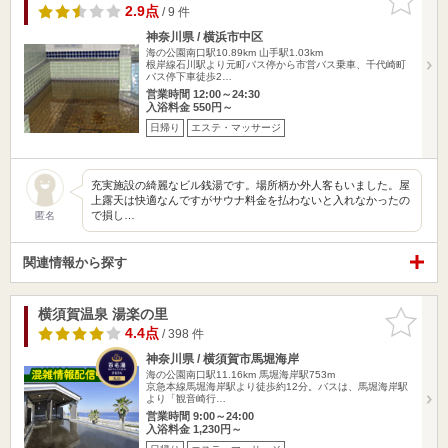
りに追加
2.9点
/ 9 件
神奈川県 / 横浜市中区
海の公園南口駅10.89km
山手駅1.03km
根岸線石川駅より元町バス停から市営バス乗車、千代崎町
バス停下車徒歩2…
営業時間 12:00～24:30
入浴料金 550円～
日帰り
エステ・マッサージ
充実施設の綺麗なビル銭湯です。場所柄か外人客もいました。屋
上露天は快適なんですがサウナ料金を払わないと入れなかったの
で損し…
匿名
関連情報から探す
横須賀温泉 湯楽の里
お気に入
りに追加
4.4点
/ 398 件
神奈川県 / 横須賀市馬堀海岸
海の公園南口駅11.16km
馬堀海岸駅753m
京急本線馬堀海岸駅より徒歩約12分。バスは、馬堀海岸駅
より「観音崎行…
営業時間 9:00～24:00
入浴料金 1,230円～