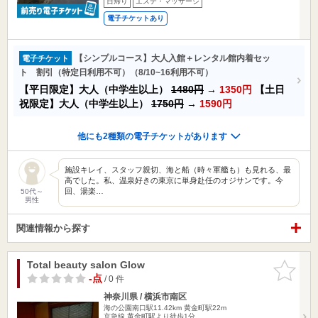
日帰り
エステ・マッサージ
電子チケットあり
【シンプルコース】大人入館＋レンタル館内着セッ
電子チケット
ト 割引（特定日利用不可）（8/10~16利用不可）
【平日限定】大人（中学生以上）
1480円
→
1350円
【土日
祝限定】大人（中学生以上）
1750円
→
1590円
他にも2種類の電子チケットがあります
施設キレイ、スタッフ親切、海と船（時々軍艦も）も見れる、最
高でした。私、温泉好きの東京に単身赴任のオジサンです。今
回、湯楽…
50代～
男性
関連情報から探す
Total beauty salon Glow
お気に入
りに追加
-点
/ 0 件
神奈川県 / 横浜市南区
海の公園南口駅11.42km
黄金町駅22m
京急線 黄金町駅より徒歩1分