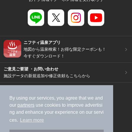
ニフティ温泉アプリ
地図から温泉検索！お得な限定クーポンも！
今すぐダウンロード！
ご意見ご要望 ・お問い合わせ
施設データの新規追加や修正依頼もこちらから
スマートフォン
/
PC
加盟店募集（資料請求）
広告出稿のご案内
By using our services, you agree that we and
our
partners
use cookies to improve advertisi
利用規約
ライフスタイルMEMBERS+規約
ng and enhance your experience on our servi
特定商取引法に基づく表記
ヘルプ
採用情報
ces.
Learn more
運営会社
個人情報保護ポリシー