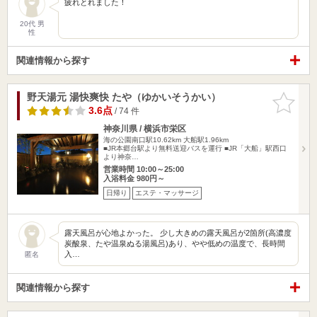
疲れとれました！
20代 男
性
関連情報から探す
野天湯元 湯快爽快 たや（ゆかいそうかい）
お気に入
りに追加
3.6点
/ 74 件
神奈川県 / 横浜市栄区
海の公園南口駅10.62km
大船駅1.96km
■JR本郷台駅より無料送迎バスを運行 ■JR「大船」駅西口
より神奈…
営業時間 10:00～25:00
入浴料金 980円～
日帰り
エステ・マッサージ
露天風呂が心地よかった。 少し大きめの露天風呂が2箇所(高濃度
炭酸泉、たや温泉ぬる湯風呂)あり、やや低めの温度で、長時間
入…
匿名
関連情報から探す