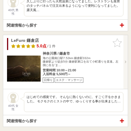
久しぶりに行ったら天然温泉になってました。レストランも座席
のタッチパネルで注文出来るようになって便利になってました。
露天風…
40代 男
性
関連情報から探す
LeFuro 鎌倉店
お気に入
りに追加
5.0点
/ 1 件
神奈川県 / 鎌倉市
海の公園南口駅7.52km
鎌倉駅332m
鎌倉駅より徒歩5分 鎌倉駅東口を出て小町通りを直進。左
側に在る”ま…
営業時間 10:00～21:00
入浴料金 5,500円～
日帰り
エステ・マッサージ
はじめての感覚です。 そんなに熱くないのに、すごく汗をかきま
した。 モクモクのミストの中で、ゆっくりする事が出来ました…
40代 女
性
関連情報から探す