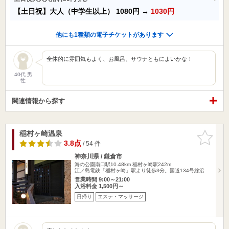
【土日祝】大人（中学生以上）
1080円
→
1030円
他にも1種類の電子チケットがあります
全体的に雰囲気もよく、お風呂、サウナともによいかな！
40代 男
性
関連情報から探す
稲村ヶ崎温泉
お気に入
りに追加
3.8点
/ 54 件
神奈川県 / 鎌倉市
海の公園南口駅10.48km
稲村ヶ崎駅242m
江ノ島電鉄「稲村ヶ崎」駅より徒歩3分。国道134号線沿
営業時間 9:00～21:00
入浴料金 1,500円～
日帰り
エステ・マッサージ