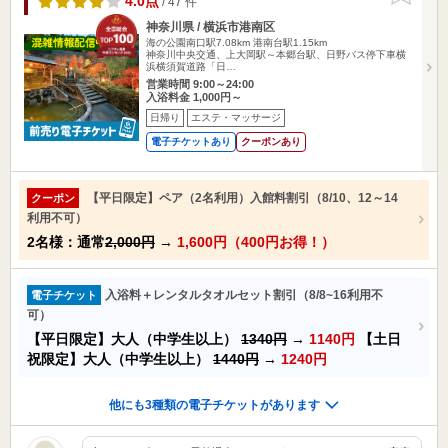
4.0点
/ 47 件
神奈川県 / 横浜市港南区
海の公園南口駅7.08km
港南台駅1.15km
神奈川中央交通、上大岡駅～本郷台駅、日野バス停下車横
浜横須賀道路「日…
営業時間 9:00～24:00
入浴料金 1,000円～
日帰り
エステ・マッサージ
電子チケットあり
クーポンあり
【平日限定】ペア（2名利用）入館料割引（8/10、12～14
クーポン
利用不可）
2名様：通常
2,000円
→
1,600円（400円お得！）
入浴料＋レンタルタオルセット割引（8/8~16利用不
電子チケット
可）
【平日限定】大人（中学生以上）
1340円
→
1140円
【土日
祝限定】大人（中学生以上）
1440円
→
1240円
他にも3種類の電子チケットがあります