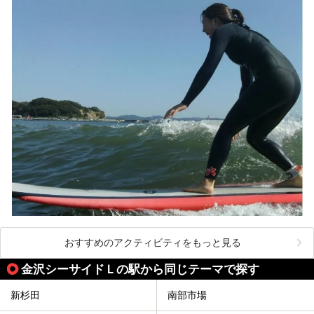
ここは箱根神社、九頭龍神社、白龍神社、箱根元宮と箱根の
4つの神社に囲まれたパワースポットです。
───
提供元：株式会社西武・プリンスホテルズワールドワイド
【PR】
この記事は箱根 芦ノ湖畔蛸川温泉 龍宮殿のPR記事です。
おすすめのアクティビティをもっと見る
金沢シーサイドＬの駅から同じテーマで探す
新杉田
南部市場