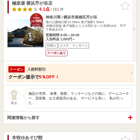
極楽湯 横浜芹が谷店
お気に入
りに追加
4.1点
/ 161 件
神奈川県 / 横浜市港南区芹が谷
海の公園南口駅10.88km
東戸塚駅1.56km
JR横須賀線 東戸塚駅より上大岡行きバス利用10分、平戸
下車徒歩3分…
営業時間 9:00～26:00
入浴料金 1,050円～
日帰り
エステ・マッサージ
クーポンあり
入館料割引
クーポン
クーポン提示で
5％OFF！
施設が充実。 食事、散髪、マッサージなどの他に、ゲームコーナ
ー、貸座敷、お土産販売がある。 サービスも良い。 私が行っ
た…
匿名
関連情報から探す
本牧ゆあそび館
お気に入