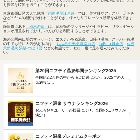
ることで筋肉をしっかりほぐしてくれるので、リラックス効果が倍増し、とて
も贅沢な時間を過ごすことができます。
東京都墨田区の人気施設
「両国湯屋江戸遊」
では、美容針やアカスリ、足もみ
などの6つの施術を受けることができ、様々なリフレッシュ効果を体感できま
す。
静岡市にある
「柚木の郷」
は、多種類のマッサージやセラピー、リラクゼーシ
ョンが用意されており、のんびりと利用することができます。
海の公園南口駅のマッサージ、エステがある温泉、日帰り温泉、スーパー銭湯
の中でも特に人気があるのは、
おふろの王様 港南台店
、
LeFuro 鎌倉店
、
佐野
天然温泉 湯処 のぼり雲
などの施設です。ぜひ一度は足を運んでみてくださ
い。
第20回ニフティ温泉年間ランキング2025
全国約2.2万件の中から頂点に選ばれた、2025年の人
気施設は…
ニフティ温泉 サウナランキング2026
おふろ好きユーザーの投票により、全国No.1サウナが
決定！
ニフティ温泉プレミアムクーポン