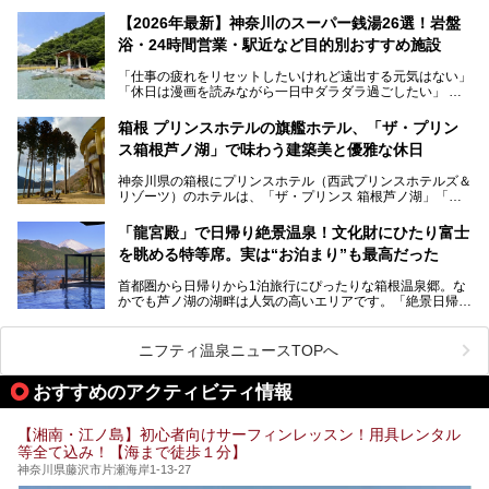
ピングが多用され、まるで世界を旅しているかのような圧倒
的な“没入感（イマーシブ）”を体験できます。
【2026年最新】神奈川のスーパー銭湯26選！岩盤
浴・24時間営業・駅近など目的別おすすめ施設
「仕事の疲れをリセットしたいけれど遠出する元気はない」
今回は、そんな大注目の施設に一足先にお邪魔し、その全貌
「休日は漫画を読みながら一日中ダラダラ過ごしたい」
を見学させていただきました！
「子ども連れでも気兼ねなく、家事を忘れてリフレッシュし
たい」
サウナ室の中に咲き誇る桜、魚たちが泳ぐ水風呂、そしてバ
箱根 プリンスホテルの旗艦ホテル、「ザ・プリン
リのビーチを思わせる休憩スペース…。驚きの連続だった館
ス箱根芦ノ湖」で味わう建築美と優雅な休日
そんな「癒やされたい」という願いを叶えてくれるのが、神
内の様子をレポートします！
奈川県のスーパー銭湯。
神奈川県の箱根にプリンスホテル（西武プリンスホテルズ＆
神奈川県には、サウナや岩盤浴、一日中遊べるエンタメ施設
リゾーツ）のホテルは、「ザ・プリンス 箱根芦ノ湖」「芦
など、“非日常”を味わえるスーパー銭湯が数多く揃っていま
ノ湖畔 蛸川温泉 龍宮殿」「箱根湯の花プリンスホテル」
す。しかし、選択肢が多いからこそ「どの施設か迷ってしま
「箱根仙石原プリンスホテル」と4軒あり、今回ご紹介する
う」という人も多いはず。
「龍宮殿」で日帰り絶景温泉！文化財にひたり富士
「ザ・プリンス 箱根芦ノ湖」は、その中でもフラッグシッ
を眺める特等席。実は“お泊まり”も最高だった
プ（旗艦）に位置づけられる特別なホテルです。
そこで今回は、神奈川県内の人気施設26選を「安さ」「岩
盤浴・漫画の充実度」「景色の良さ」「高級感」「深夜営
首都圏から日帰りから1泊旅行にぴったりな箱根温泉郷。な
昭和の日本を代表する建築家の一人、村野藤吾が芦ノ湖の畔
業」「駅近」など、目的別に厳選して紹介します。
かでも芦ノ湖の湖畔は人気の高いエリアです。「絶景日帰り
に建てた桃源郷のようなホテルがここ。自家源泉の温泉や、
今の気分にぴったりの施設を見つけて、最高のリフレッシュ
温泉 龍宮殿本館」は、露天風呂から芦ノ湖と富士山の両方
こだわりぬいた食もあわせて、このホテルの魅力をレポート
時間を過ごす参考にしていただけますと幸いです。
が楽しめるまさに眺望自慢の日帰り温泉。
します。
ニフティ温泉ニュースTOPへ
そしてここは全24室の「箱根 芦ノ湖畔蛸川温泉 龍宮殿」と
───
して宿泊もできます。宿泊者は「龍宮殿本館」の営業時間に
提供元：株式会社西武・プリンスホテルズワールドワイド
おすすめのアクティビティ情報
加えて、朝6時からの宿泊者専用時間帯にも「龍宮殿本館」
【PR】
のお風呂が利用できます。
この記事はザ・プリンス 箱根芦ノ湖のPR記事です。
【湘南・江ノ島】初心者向けサーフィンレッスン！用具レンタル
今回は日帰り温泉としての「絶景日帰り温泉 龍宮殿本館
等全て込み！【海まで徒歩１分】
（以下、龍宮殿本館）」と、旅館としての「箱根 芦ノ湖畔
蛸川温泉 龍宮殿（以下、龍宮殿）」の両方の魅力をたっぷ
神奈川県藤沢市片瀬海岸1-13-27
りお伝えします！