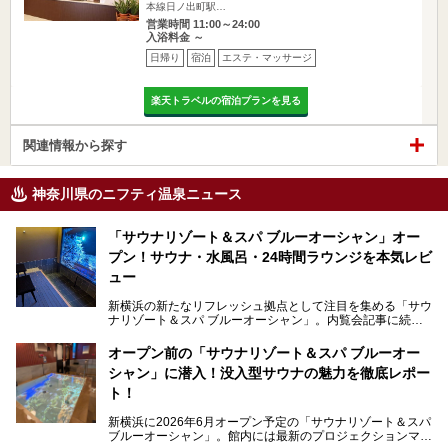
本線日ノ出町駅…
営業時間 11:00～24:00
入浴料金 ～
日帰り
宿泊
エステ・マッサージ
楽天トラベルの宿泊プランを見る
関連情報から探す
神奈川県のニフティ温泉ニュース
「サウナリゾート＆スパ ブルーオーシャン」オー
プン！サウナ・水風呂・24時間ラウンジを本気レビ
ュー
新横浜の新たなリフレッシュ拠点として注目を集める「サウ
ナリゾート＆スパ ブルーオーシャン」。内覧会記事に続
き、今回は実際に体験してみたリアルな様子をレポートしま
す。サウナや水風呂の気持ちよさはもちろん、リラックスス
オープン前の「サウナリゾート＆スパ ブルーオー
ペースの過ごしやすさまで徹底チェック。新横浜エリアで日
シャン」に潜入！没入型サウナの魅力を徹底レポー
常の疲れをリセットしたい人、ライブやスポーツ観戦遠征組
は必見です。
ト！
新横浜に2026年6月オープン予定の「サウナリゾート＆スパ
ブルーオーシャン」。館内には最新のプロジェクションマッ