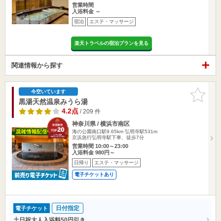
営業時間
入浴料金 ～
宿泊
エステ・マッサージ
楽天トラベルの宿泊プランを見る
関連情報から探す
お気に入
今空いています
りに追加
黒湯天然温泉みうら湯
4.2点
/ 209 件
神奈川県 / 横浜市南区
海の公園南口駅9.65km
弘明寺駅531m
京浜急行弘明寺駅下車、徒歩7分
営業時間 10:00～23:00
入浴料金 980円～
日帰り
エステ・マッサージ
電子チケットあり
日付指定
電子チケット
土日祝大人入浴料50円引き