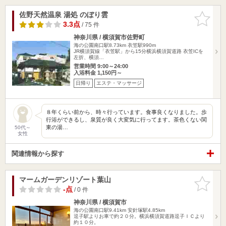
佐野天然温泉 湯処 のぼり雲
お気に入
りに追加
3.3点
/ 75 件
神奈川県 / 横須賀市佐野町
海の公園南口駅8.73km
衣笠駅990m
JR横須賀線「衣笠駅」から15分横浜横須賀道路 衣笠ICを
左折、横須…
営業時間 9:00～24:00
入浴料金 1,150円～
日帰り
エステ・マッサージ
８年くらい前から、時々行っています。食事良くなりました。歩
行浴ができるし、泉質が良く大変気に行ってます。茶色くない関
東の湯…
50代～
女性
関連情報から探す
マームガーデンリゾート葉山
お気に入
りに追加
-点
/ 0 件
神奈川県 / 横須賀市
海の公園南口駅9.41km
安針塚駅4.85km
逗子駅よりお車で約２０分。横浜横須賀道路逗子ＩＣより
約１０分。