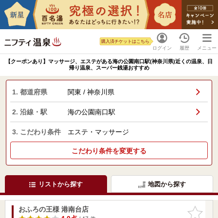
購入済チケットはこちら
ログイン
履歴
メニュー
【クーポンあり】マッサージ、エステがある海の公園南口駅(神奈川県)近くの温泉、日
帰り温泉、スーパー銭湯おすすめ
1. 都道府県
関東 / 神奈川県
2. 沿線・駅
海の公園南口駅
3. こだわり条件
エステ・マッサージ
こだわり条件を変更する
リストから探す
地図から探す
おふろの王様 港南台店
お気に入
りに追加