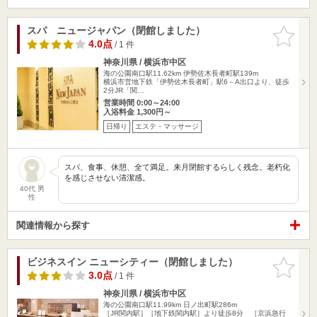
スパ ニュージャパン（閉館しました）
お気に入
りに追加
4.0点
/ 1 件
神奈川県 / 横浜市中区
海の公園南口駅11.62km
伊勢佐木長者町駅139m
横浜市営地下鉄「伊勢佐木長者町」駅6－A出口より、徒歩
2分JR「関…
営業時間 0:00～24:00
入浴料金 1,300円～
日帰り
エステ・マッサージ
スパ、食事、休憩、全て満足。来月閉館するらしく残念。老朽化
を感じさせない清潔感。
40代 男
性
関連情報から探す
ビジネスイン ニューシティー（閉館しました）
お気に入
りに追加
3.0点
/ 1 件
神奈川県 / 横浜市中区
海の公園南口駅11.99km
日ノ出町駅286m
［JR関内駅］［地下鉄関内駅］より徒歩8分 ［京浜急行