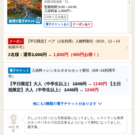
浜横須賀道路「日…
営業時間 9:00～24:00
入浴料金 1,000円～
日帰り
水風呂
電子チケットあり
クーポンあり
【平日限定】ペア（2名利用）入館料割引（8/10、12～14
クーポン
利用不可）
2名様：通常
2,000円
→
1,600円（400円お得！）
入浴料＋レンタルタオルセット割引（8/8~16利用不
電子チケット
可）
【平日限定】大人（中学生以上）
1340円
→
1140円
【土日
祝限定】大人（中学生以上）
1440円
→
1240円
他にも3種類の電子チケットがあります
久しぶりに行ったら天然温泉になってました。レストランも座席
のタッチパネルで注文出来るようになって便利になってました。
露天風…
40代 男
性