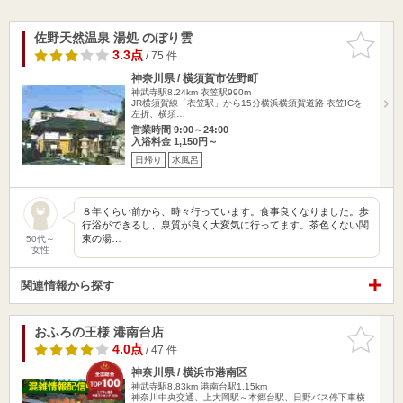
佐野天然温泉 湯処 のぼり雲
お気に入
りに追加
3.3点
/ 75 件
神奈川県 / 横須賀市佐野町
神武寺駅8.24km
衣笠駅990m
JR横須賀線「衣笠駅」から15分横浜横須賀道路 衣笠ICを
左折、横須…
営業時間 9:00～24:00
入浴料金 1,150円～
日帰り
水風呂
８年くらい前から、時々行っています。食事良くなりました。歩
行浴ができるし、泉質が良く大変気に行ってます。茶色くない関
東の湯…
50代～
女性
関連情報から探す
おふろの王様 港南台店
お気に入
りに追加
4.0点
/ 47 件
神奈川県 / 横浜市港南区
神武寺駅8.83km
港南台駅1.15km
神奈川中央交通、上大岡駅～本郷台駅、日野バス停下車横