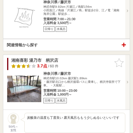
神奈川県 / 藤沢市
神武寺駅9.92km
片瀬江ノ島駅156m
小田急江ノ島線「片瀬江ノ島」駅徒歩2分、江ノ電「湘南
海岸公園」駅徒歩…
営業時間 7:00～21:30
入浴料金 3,500円～
日帰り
水風呂
関連情報から探す
湘南喜彩 湯乃市 柄沢店
お気に入
りに追加
3.7点
/ 60 件
神奈川県 / 藤沢市
神武寺駅10.02km
藤沢駅1.89km
・藤沢駅北口から柄沢循環バスに乗車し、柄沢停留所で下
車。 ・大船駅…
営業時間 10:00～23:00
入浴料金 1,000円～
日帰り
水風呂
炭酸泉の温度も丁度良い 露天風呂ももう少しぬるいといいです
50代～
女性