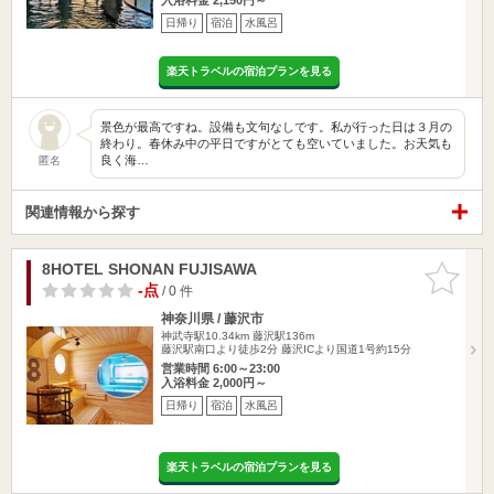
日帰り
宿泊
水風呂
楽天トラベルの宿泊プランを見る
景色が最高ですね。設備も文句なしです。私が行った日は３月の
終わり。春休み中の平日ですがとても空いていました。お天気も
良く海…
匿名
関連情報から探す
8HOTEL SHONAN FUJISAWA
お気に入
りに追加
-点
/ 0 件
神奈川県 / 藤沢市
神武寺駅10.34km
藤沢駅136m
藤沢駅南口より徒歩2分 藤沢ICより国道1号約15分
営業時間 6:00～23:00
入浴料金 2,000円～
日帰り
宿泊
水風呂
楽天トラベルの宿泊プランを見る