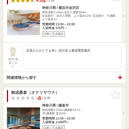
4.5点
/ 2 件
神奈川県 / 横浜市金沢区
神武寺駅3.16km
金沢八景駅564m
京浜急行「金沢八景駅」より徒歩13分 京浜急行「六浦駅」
より徒歩11…
営業時間 13:00～22:00
入浴料金 570円～
日帰り
水風呂
店員さんがとても良い 自分史上最強電気風呂
40代 指
定しな
い
関連情報から探す
御成桑拿（オナリサウナ）
お気に入
りに追加
-点
/ 0 件
神奈川県 / 鎌倉市
神武寺駅4.22km
鎌倉駅157m
JR 鎌倉駅 徒歩3分
営業時間 11:00～22:00
入浴料金 2,000円～
日帰り
水風呂