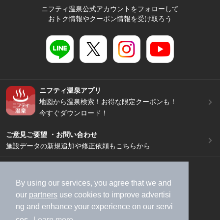
ニフティ温泉公式アカウントをフォローして
おトク情報やクーポン情報を受け取ろう
ニフティ温泉アプリ
地図から温泉検索！お得な限定クーポンも！
今すぐダウンロード！
ご意見ご要望 ・お問い合わせ
施設データの新規追加や修正依頼もこちらから
スマートフォン
/
PC
加盟店募集（資料請求）
広告出稿のご案内
By using our services, you agree that we and
our
partners
use cookies to improve advertisi
利用規約
ライフスタイルMEMBERS+規約
ng and enhance your experience on our servi
特定商取引法に基づく表記
ヘルプ
採用情報
ces.
Learn more