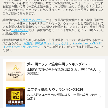
に役立つといわれている水風呂。数ある温浴施設のなかには、チラ―と呼ばれ
る装置を用いて常に一定の水温を保つように管理したり、天然水やナノ水とい
った水そのもののクオリティに気を使うなど、こだわりの水風呂を提供すると
ころが数多くみられます。
兵庫県にある
「神戸クアハウス」
では、水風呂に抗酸化力の高い名水「神戸ウ
ォーター」を使用。飲用のナチュラルミネラルウォーターとして販売もされて
いる上質な水が毎分50リットルの勢いで放流されています。また、神奈川県横
浜市の
「満天の湯」
では、爽快感のある「ミント水風呂」という一風変わった
水風呂が楽しめます。
神武寺駅の水風呂が楽しめる温泉、日帰り温泉、スーパー銭湯の中でも特に人
気があるのは、
亀遊舘
、
御成桑拿（オナリサウナ）
、
Private Sauna VAGUE
（プライベートサウナバーグ）
などの施設です。ぜひ一度は足を運んでみてく
ださい。
第20回ニフティ温泉年間ランキング2025
全国約2.2万件の中から頂点に選ばれた、2025年の人
気施設は…
ニフティ温泉 サウナランキング2026
おふろ好きユーザーの投票により、全国No.1サウナが
決定！