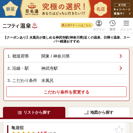
購入済チケットはこちら
ログイン
履歴
メニュー
【クーポンあり】水風呂が楽しめる神武寺駅(神奈川県)近くの温泉、日帰り温泉、スー
パー銭湯おすすめ
1. 都道府県
関東 / 神奈川県
2. 沿線・駅
神武寺駅
3. こだわり条件
水風呂
こだわり条件を変更する
リストから探す
地図から探す
亀遊舘
お気に入
りに追加