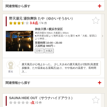
関連情報から探す
野天湯元 湯快爽快 たや（ゆかいそうかい）
お気に入
りに追加
3.6点
/ 74 件
神奈川県 / 横浜市栄区
神武寺駅9.59km
大船駅1.96km
■JR本郷台駅より無料送迎バスを運行 ■JR「大船」駅西口
より神奈…
営業時間 10:00～25:00
入浴料金 980円～
日帰り
水風呂
露天風呂が心地よかった。 少し大きめの露天風呂が2箇所(高濃度
炭酸泉、たや温泉ぬる湯風呂)あり、やや低めの温度で、長時間
入…
匿名
関連情報から探す
SAUNA HIDE OUT（サウナハイドアウト）
お気に入
りに追加
-点
/ 0 件