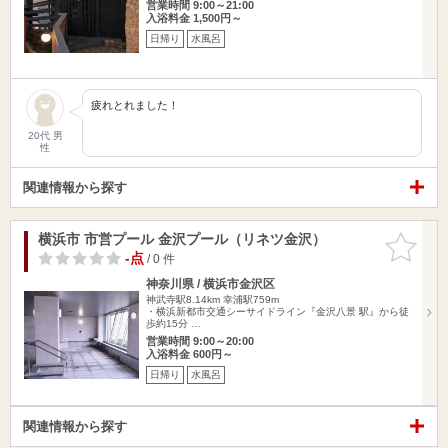
営業時間 9:00～21:00
入浴料金 1,500円～
日帰り
水風呂
疲れとれました！
20代 男
性
関連情報から探す
横浜市 市営プール 金沢プール（リネツ金沢）
お気に入
りに追加
-点
/ 0 件
神奈川県 / 横浜市金沢区
神武寺駅8.14km
幸浦駅759m
・横浜新都市交通シーサイドライン『金沢八景 駅』から徒
歩約15分 …
営業時間 9:00～20:00
入浴料金 600円～
日帰り
水風呂
関連情報から探す