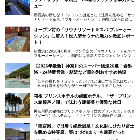
ュー
新横浜の新たなリフレッシュ拠点として注目を集める「サウ
ナリゾート＆スパ ブルーオーシャン」。内覧会記事に続
き、今回は実際に体験してみたリアルな様子をレポートしま
す。サウナや水風呂の気持ちよさはもちろん、リラックスス
オープン前の「サウナリゾート＆スパ ブルーオー
ペースの過ごしやすさまで徹底チェック。新横浜エリアで日
シャン」に潜入！没入型サウナの魅力を徹底レポー
常の疲れをリセットしたい人、ライブやスポーツ観戦遠征組
は必見です。
ト！
新横浜に2026年6月オープン予定の「サウナリゾート＆スパ
ブルーオーシャン」。館内には最新のプロジェクションマッ
ピングが多用され、まるで世界を旅しているかのような圧倒
的な“没入感（イマーシブ）”を体験できます。
【2026年最新】神奈川のスーパー銭湯26選！岩盤
浴・24時間営業・駅近など目的別おすすめ施設
「仕事の疲れをリセットしたいけれど遠出する元気はない」
今回は、そんな大注目の施設に一足先にお邪魔し、その全貌
「休日は漫画を読みながら一日中ダラダラ過ごしたい」
を見学させていただきました！
「子ども連れでも気兼ねなく、家事を忘れてリフレッシュし
たい」
サウナ室の中に咲き誇る桜、魚たちが泳ぐ水風呂、そしてバ
箱根 プリンスホテルの旗艦ホテル、「ザ・プリン
リのビーチを思わせる休憩スペース…。驚きの連続だった館
ス箱根芦ノ湖」で味わう建築美と優雅な休日
そんな「癒やされたい」という願いを叶えてくれるのが、神
内の様子をレポートします！
奈川県のスーパー銭湯。
神奈川県の箱根にプリンスホテル（西武プリンスホテルズ＆
神奈川県には、サウナや岩盤浴、一日中遊べるエンタメ施設
リゾーツ）のホテルは、「ザ・プリンス 箱根芦ノ湖」「芦
など、“非日常”を味わえるスーパー銭湯が数多く揃っていま
ノ湖畔 蛸川温泉 龍宮殿」「箱根湯の花プリンスホテル」
す。しかし、選択肢が多いからこそ「どの施設か迷ってしま
「箱根仙石原プリンスホテル」と4軒あり、今回ご紹介する
う」という人も多いはず。
「龍宮殿」で日帰り絶景温泉！文化財にひたり富士
「ザ・プリンス 箱根芦ノ湖」は、その中でもフラッグシッ
を眺める特等席。実は“お泊まり”も最高だった
プ（旗艦）に位置づけられる特別なホテルです。
そこで今回は、神奈川県内の人気施設26選を「安さ」「岩
盤浴・漫画の充実度」「景色の良さ」「高級感」「深夜営