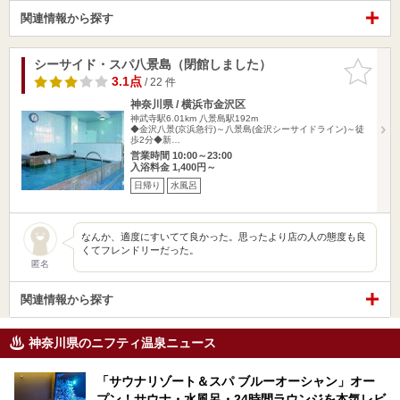
関連情報から探す
シーサイド・スパ八景島（閉館しました）
お気に入
りに追加
3.1点
/ 22 件
神奈川県 / 横浜市金沢区
神武寺駅6.01km
八景島駅192m
◆金沢八景(京浜急行)～八景島(金沢シーサイドライン)～徒
歩2分◆新…
営業時間 10:00～23:00
入浴料金 1,400円～
日帰り
水風呂
なんか、適度にすいてて良かった。思ったより店の人の態度も良
くてフレンドリーだった。
匿名
関連情報から探す
神奈川県のニフティ温泉ニュース
「サウナリゾート＆スパ ブルーオーシャン」オー
プン！サウナ・水風呂・24時間ラウンジを本気レビ