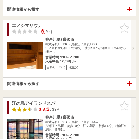
関連情報から探す
エノシマサウナ
お気に入
りに追加
-点
/ 0 件
神奈川県 / 藤沢市
神武寺駅10.13km
片瀬江ノ島駅1.06km
江ノ島駅から(江ノ島電鉄) 徒歩約17分 湘南江ノ島駅から
(湘南モ…
営業時間 9:00～21:00
入浴料金 12,078円～
日帰り
宿泊
水風呂
関連情報から探す
江の島アイランドスパ
お気に入
りに追加
3.8点
/ 38 件
神奈川県 / 藤沢市
神武寺駅10.21km
片瀬江ノ島駅814m
片瀬江ノ島駅 徒歩10分、江ノ島駅 徒歩14分、湘南江の
島駅 徒歩1…
営業時間 7:00～21:00
入浴料金 2,150円～