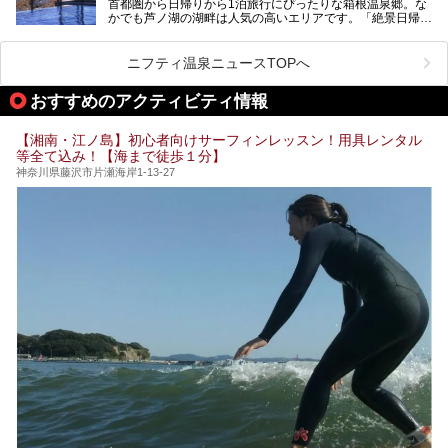
首都圏から日帰りから1泊旅行にぴったりな箱根温泉郷。な
昭和の日本を代表する建築家の一人、村野藤吾が芦ノ湖の畔
業」「駅近」など、目的別に厳選して紹介します。
かでも芦ノ湖の湖畔は人気の高いエリアです。「絶景日帰り
に建てた桃源郷のようなホテルがここ。自家源泉の温泉や、
今の気分にぴったりの施設を見つけて、最高のリフレッシュ
温泉 龍宮殿本館」は、露天風呂から芦ノ湖と富士山の両方
こだわりぬいた食もあわせて、このホテルの魅力をレポート
時間を過ごす参考にしていただけますと幸いです。
が楽しめるまさに眺望自慢の日帰り温泉。
します。
ニフティ温泉ニュースTOPへ
そしてここは全24室の「箱根 芦ノ湖畔蛸川温泉 龍宮殿」と
───
して宿泊もできます。宿泊者は「龍宮殿本館」の営業時間に
提供元：株式会社西武・プリンスホテルズワールドワイド
おすすめのアクティビティ情報
加えて、朝6時からの宿泊者専用時間帯にも「龍宮殿本館」
【PR】
のお風呂が利用できます。
この記事はザ・プリンス 箱根芦ノ湖のPR記事です。
【湘南・江ノ島】初心者向けサーフィンレッスン！用具レンタル
今回は日帰り温泉としての「絶景日帰り温泉 龍宮殿本館
等全て込み！【海まで徒歩１分】
（以下、龍宮殿本館）」と、旅館としての「箱根 芦ノ湖畔
蛸川温泉 龍宮殿（以下、龍宮殿）」の両方の魅力をたっぷ
神奈川県藤沢市片瀬海岸1-13-27
りお伝えします！
ここは箱根神社、九頭龍神社、白龍神社、箱根元宮と箱根の
4つの神社に囲まれたパワースポットです。
───
提供元：株式会社西武・プリンスホテルズワールドワイド
【PR】
この記事は箱根 芦ノ湖畔蛸川温泉 龍宮殿のPR記事です。