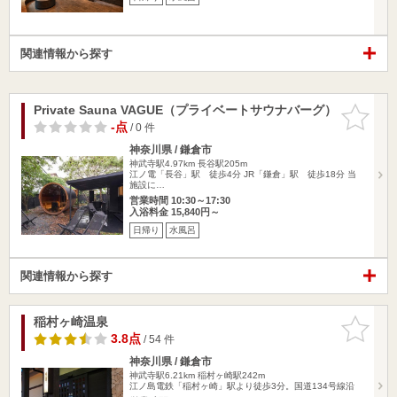
関連情報から探す
Private Sauna VAGUE（プライベートサウナバーグ）
お気に入
りに追加
-点
/ 0 件
神奈川県 / 鎌倉市
神武寺駅4.97km
長谷駅205m
江ノ電「長谷」駅 徒歩4分 JR「鎌倉」駅 徒歩18分 当
施設に…
営業時間 10:30～17:30
入浴料金 15,840円～
日帰り
水風呂
関連情報から探す
稲村ヶ崎温泉
お気に入
りに追加
3.8点
/ 54 件
神奈川県 / 鎌倉市
神武寺駅6.21km
稲村ヶ崎駅242m
江ノ島電鉄「稲村ヶ崎」駅より徒歩3分。国道134号線沿