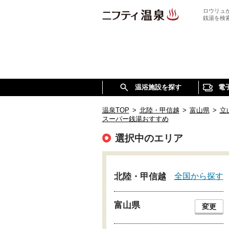
ロウリュ
銭湯を検
温浴施設を探す
電
温泉TOP
>
北陸・甲信越
>
富山県
>
立
スーパー銭湯おすすめ
選択中のエリア
全国から探す
北陸・甲信越
富山県
変更