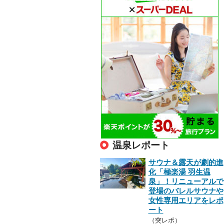
温泉レポート
サウナ＆露天が劇的進
化「極楽湯 羽生温
泉」！リニューアルで
登場のバレルサウナや
女性専用エリアをレポ
ート
（突レポ）