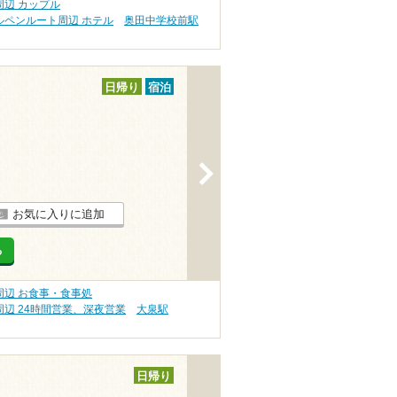
辺 カップル
ルペンルート周辺 ホテル
奥田中学校前駅
日帰り
宿泊
>
お気に入りに追加
る
辺 お食事・食事処
辺 24時間営業、深夜営業
大泉駅
日帰り