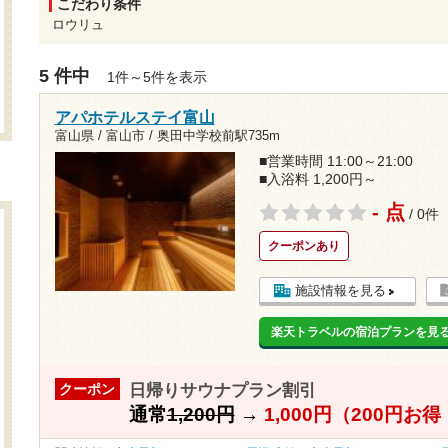
こだわり条件
ロウリュ
5 件中
1件～5件を表示
アパホテルステイ富山
富山県 / 富山市 /
奥田中学校前駅735m
■営業時間 11:00～21:00
■入浴料 1,200円～
- 点
/ 0件
クーポンあり
施設情報を見る
楽天トラベルの宿泊プランを見
日帰りサウナプラン割引
クーポン
通常
1,200円
→
1,000円（200円お