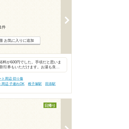
>
21件
お気に入りに追加
料が600円でした。手頃だと思いま
に割引券もいただけます。お湯も良…
ト周辺 切り傷
周辺 子連れOK
稚子塚駅
田添駅
日帰り
>