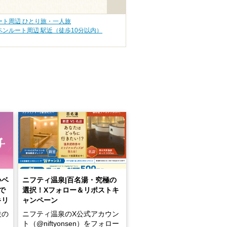
ート周辺 ひとり旅・一人旅
ンルート周辺 駅近（徒歩10分以内）
いベ
ニフティ温泉|百名湯・究極の
で
選択！Xフォロー＆リポストキ
キリ
ャンペーン
設の
ニフティ温泉のX公式アカウン
ト（@niftyonsen）をフォロー