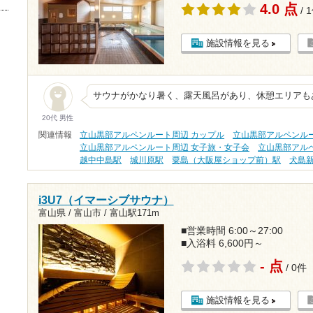
4.0 点
/ 
施設情報を見る
サウナがかなり暑く、露天風呂があり、休憩エリアも
20代 男性
関連情報
立山黒部アルペンルート周辺 カップル
立山黒部アルペンル
立山黒部アルペンルート周辺 女子旅・女子会
立山黒部アル
越中中島駅
城川原駅
粟島（大阪屋ショップ前）駅
犬島
i3U7（イマーシブサウナ）
富山県 / 富山市 /
富山駅171m
■営業時間 6:00～27:00
■入浴料 6,600円～
- 点
/ 0件
施設情報を見る