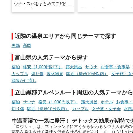
ウナ・スパをまとめてご紹介！
※随時更新しています
温泉で体を癒したあとに、
でこころもスッキリ──そん
天然温泉や露天風呂、注目のサ
新体験が楽しめる「占いベ
ウナなど、こだわりの魅力がつ
チ」を展開中♨
まったスポットが続々登場して
近隣の温泉エリアから同じテーマで探す
います。
手相やタロットなど気軽に
現地取材記事もあわせて紹介し
める占いで、“ととのう”お
黒部
高岡
ていますので、気になる施設は
時間を、もっと特別に。
ぜひチェックして次のおでかけ
富山県の人気テーマから探す
先の参考にしてみてください
ね。
宿泊
格安（1,000円以下）
露天風呂
サウナ
お食事・食事処
カップル
切り傷
塩化物泉
駅近（徒歩10分以内）
女子旅・女
源泉かけ流し
立山黒部アルペンルート周辺の人気テーマから
宿泊
サウナ
格安（1,000円以下）
露天風呂
ホテル
お食事・
切り傷
駅近（徒歩10分以内）
カップル
女子旅・女子会
水風
中温高湿で一気に発汗！ デトックス効果が期待で
「ロウリュ」は、フィンランドに古くから伝わるサウナ入浴法の
蒸気を発生させて発汗を促進させる効果があります。ロウリュは