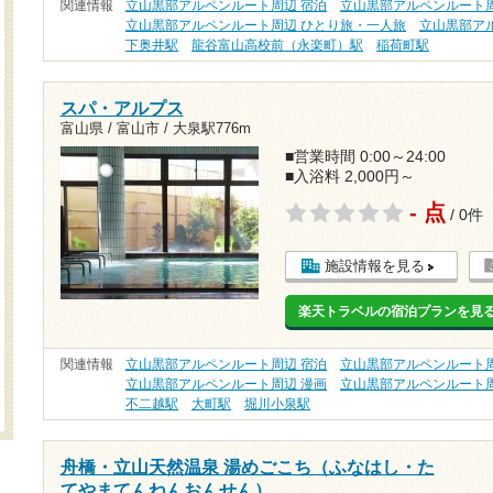
関連情報
立山黒部アルペンルート周辺 宿泊
立山黒部アルペンルート周
立山黒部アルペンルート周辺 ひとり旅・一人旅
立山黒部ア
下奥井駅
龍谷富山高校前（永楽町）駅
稲荷町駅
スパ・アルプス
富山県 / 富山市 /
大泉駅776m
■営業時間 0:00～24:00
■入浴料 2,000円～
- 点
/ 0件
施設情報を見る
楽天トラベルの宿泊プランを見
関連情報
立山黒部アルペンルート周辺 宿泊
立山黒部アルペンルート周
立山黒部アルペンルート周辺 漫画
立山黒部アルペンルート周
不二越駅
大町駅
堀川小泉駅
舟橋・立山天然温泉 湯めごこち（ふなはし・た
てやまてんねんおんせん）