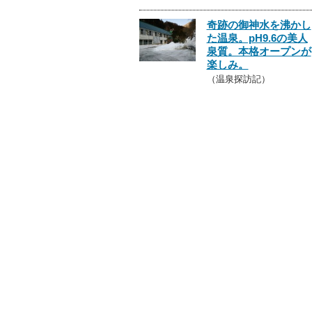
奇跡の御神水を沸かし
た温泉。pH9.6の美人
泉質。本格オープンが
楽しみ。
（温泉探訪記）