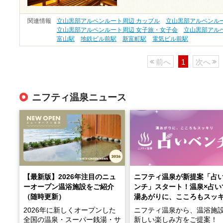
関連情報
立山黒部アルペンルート周辺 カップル
立山黒部アルペンル
立山黒部アルペンルート周辺 女子旅・女子会
立山黒部アルペ
富山駅
地鉄ビル前駅
新富町駅
電気ビル前駅
前へ
1
次へ
ニフティ温泉ニュース
【最新版】2026年注目のニュ
ニフティ温泉が新提案「占
ーオープン温浴施設をご紹介
ンチ」スタート！温泉×占い
（随時更新）
湯あがりに、こころもスッ
2026年に新しくオープンした
ニフティ温泉から、温浴施
全国の温泉・スーパー銭湯・サ
新しい楽しみ方をご提案！