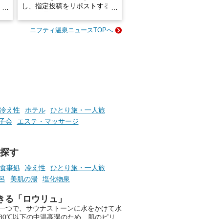
し、指定投稿をリポストする
占い
と、抽選で各回26（ふろ）名
な
様（合計260名様）に選べるe-
ニフティ温泉ニュースTOPへ
ン
GIFT500円分をプレゼントい
たします。
楽し
ふろ
冷え性
ホテル
ひとり旅・一人旅
子会
エステ・マッサージ
探す
食事処
冷え性
ひとり旅・一人旅
呂
美肌の湯
塩化物泉
きる「ロウリュ」
一つで、サウナストーンに水をかけて水
80℃以下の中温高湿のため、肌のピリ