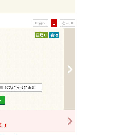
前へ
1
次へ
日帰り
宿泊
>
お気に入りに追加
る
>
得！）