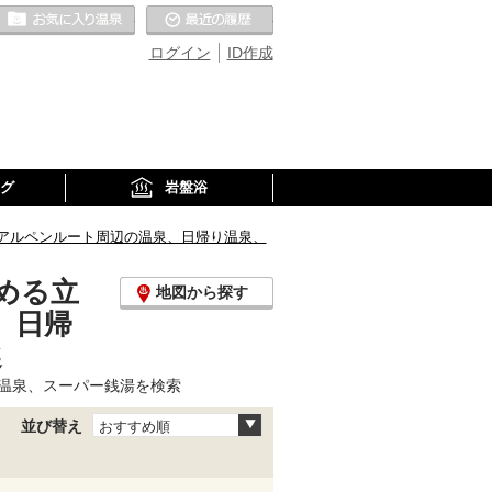
お気に入りの温泉
最近の履歴
ログイン
ID作成
グ
岩盤浴
アルペンルート周辺の温泉、日帰り温泉、
める立
地図から探す
、日帰
選
温泉、スーパー銭湯を検索
並び替え
おすすめ順