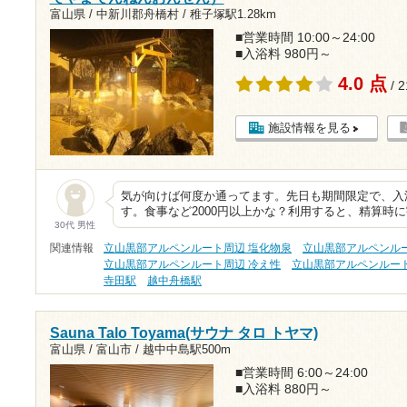
富山県 / 中新川郡舟橋村 /
稚子塚駅1.28km
■営業時間 10:00～24:00
■入浴料 980円～
4.0 点
/ 
施設情報を見る
気が向けば何度か通ってます。先日も期間限定で、入浴
す。食事など2000円以上かな？利用すると、精算時
30代 男性
関連情報
立山黒部アルペンルート周辺 塩化物泉
立山黒部アルペンルー
立山黒部アルペンルート周辺 冷え性
立山黒部アルペンルート
寺田駅
越中舟橋駅
Sauna Talo Toyama(サウナ タロ トヤマ)
富山県 / 富山市 /
越中中島駅500m
■営業時間 6:00～24:00
■入浴料 880円～