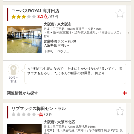
ユーバスROYAL高井田店
お気に入
りに追加
3.1点
/ 67 件
大阪府 / 東大阪市
帝塚山三丁目駅8.66km
高井田中央駅615m
・車 ■ 阪神高速道路・13号東大阪線沿い「高井田出入口」
付近 …
営業時間 8:00～25:00
入浴料金 900円～
日帰り
ロウリュ
入浴料が少し高めなので、 たまにしかいけないが 良いです。 塩
サウナもあるし、 たくさんの種類のお風呂。 何より…
50代～
女性
関連情報から探す
リブマックス梅田セントラル
お気に入
りに追加
-点
/ 0 件
大阪府 / 大阪市北区
帝塚山三丁目駅8.73km
北新地駅560m
【電車】 地下鉄谷町線「東梅田」駅7番出口 徒歩 約7分 阪
神本…