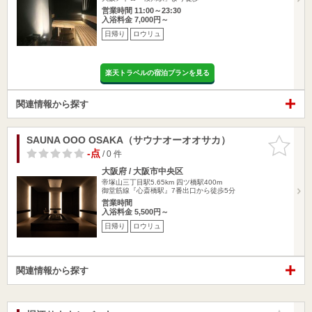
営業時間 11:00～23:30
入浴料金 7,000円～
日帰り
ロウリュ
楽天トラベルの宿泊プランを見る
関連情報から探す
SAUNA OOO OSAKA（サウナオーオオサカ）
お気に入
りに追加
-点
/ 0 件
大阪府 / 大阪市中央区
帝塚山三丁目駅5.65km
四ツ橋駅400m
御堂筋線『心斎橋駅』7番出口から徒歩5分
営業時間
入浴料金 5,500円～
日帰り
ロウリュ
関連情報から探す