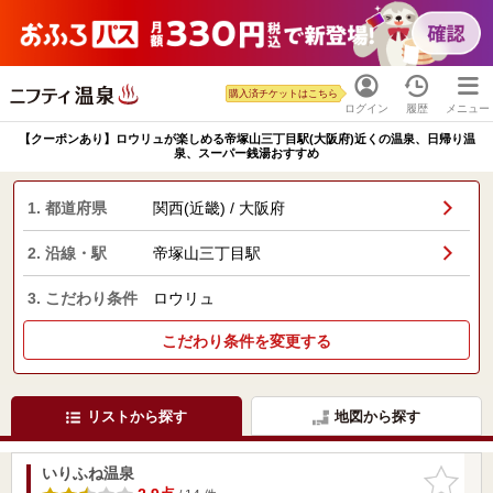
購入済チケットはこちら
ログイン
履歴
メニュー
【クーポンあり】ロウリュが楽しめる帝塚山三丁目駅(大阪府)近くの温泉、日帰り温
泉、スーパー銭湯おすすめ
1. 都道府県
関西(近畿) / 大阪府
2. 沿線・駅
帝塚山三丁目駅
3. こだわり条件
ロウリュ
こだわり条件を変更する
リストから探す
地図から探す
いりふね温泉
お気に入
りに追加