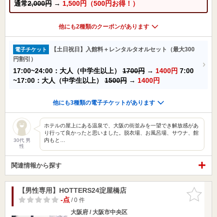
通常
2,000円
→
1,500円（500円お得！）
他にも2種類のクーポンがあります
【土日祝日】入館料＋レンタルタオルセット（最大300
電子チケット
円割引）
17:00~24:00：大人（中学生以上）
1700円
→
1400円
7:00
~17:00：大人（中学生以上）
1500円
→
1400円
他にも3種類の電子チケットがあります
ホテルの屋上にある温泉で、大阪の街並みを一望でき解放感があ
り行って良かったと思いました。脱衣場、お風呂場、サウナ、館
内もと…
30代 男
性
関連情報から探す
【男性専用】HOTTERS24淀屋橋店
お気に入
りに追加
-点
/ 0 件
大阪府 / 大阪市中央区