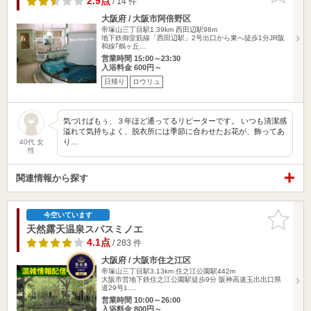
2.9点
/ 14 件
大阪府 / 大阪市阿倍野区
帝塚山三丁目駅1.39km
西田辺駅98m
地下鉄御堂筋線「西田辺駅」2号出口から東へ徒歩1分JR阪
和線｢鶴ヶ丘…
営業時間 15:00～23:30
入浴料金 600円～
日帰り
ロウリュ
気づけばもぅ、３年ほど通ってるリピーターです。 いつも清潔感
溢れて気持ちよく、脱衣所には季節に合わせたお花が、飾ってあ
り…
40代 女
性
関連情報から探す
お気に入
今空いています
りに追加
天然露天温泉スパスミノエ
4.1点
/ 283 件
大阪府 / 大阪市住之江区
帝塚山三丁目駅3.13km
住之江公園駅442m
大阪市営地下鉄住之江公園駅徒歩9分 阪神高速玉出出口県
道29号1.…
営業時間 10:00～26:00
入浴料金 800円～