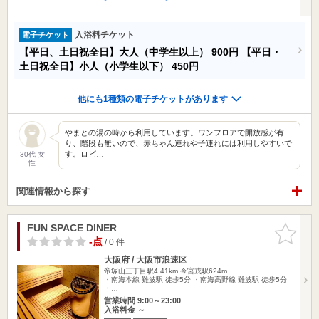
入浴料チケット
電子チケット
【平日、土日祝全日】大人（中学生以上）
900円
【平日・
土日祝全日】小人（小学生以下）
450円
他にも1種類の電子チケットがあります
やまとの湯の時から利用しています。ワンフロアで開放感が有
り、階段も無いので、赤ちゃん連れや子連れには利用しやすいで
す。ロビ…
30代 女
性
関連情報から探す
FUN SPACE DINER
お気に入
りに追加
-点
/ 0 件
大阪府 / 大阪市浪速区
帝塚山三丁目駅4.41km
今宮戎駅624m
・南海本線 難波駅 徒歩5分 ・南海高野線 難波駅 徒歩5分
・…
営業時間 9:00～23:00
入浴料金 ～