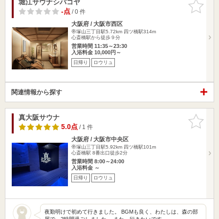
堀江サウナシバコヤ
お気に入
りに追加
-点
/ 0 件
大阪府 / 大阪市西区
帝塚山三丁目駅5.72km
四ツ橋駅314m
心斎橋駅から徒歩９分
営業時間 11:35～23:30
入浴料金 10,000円～
日帰り
ロウリュ
関連情報から探す
真大阪サウナ
お気に入
りに追加
5.0点
/ 1 件
大阪府 / 大阪市中央区
帝塚山三丁目駅5.92km
四ツ橋駅101m
心斎橋駅 8番出口徒歩2分
営業時間 8:00～24:00
入浴料金 ～
日帰り
ロウリュ
夜勤明けで初めて行きました。 BGMも良く、わたしは、森の部
屋で、2時間過ごしました。 また、行きたいです。