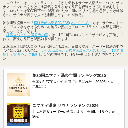
「ロウリュ」は、フィンランドに古くから伝わるサウナ入浴法の一つで、サウ
ナストーンに水をかけて水蒸気を発生させて発汗を促進させる効果がありま
す。ロウリュは80℃以下の中温高湿のため、肌のピリピリ感や息苦しさが軽減
され、サウナが苦手な人でも利用しやすいのが特徴。
神奈川県横浜市の「
横浜天然温泉 SPA EAS(スパイアス)
」では、サウナストー
ンにアロマ水をかけるため、心地良い熱波とアロマのリラックス効果を同時に
楽しむことができます。
「
横濱スパヒルズ 竜泉寺の湯
」は、1日18回のロウリュウサービスを実施して
おり、爽快な発汗と温熱効果が得られます。
帝塚山三丁目駅のロウリュが楽しめる温泉、日帰り温泉、スーパー銭湯の中で
も特に人気があるのは、
いりふね温泉
、
天然露天温泉スパスミノエ
、
【男性専
用】宇宙.サウナ 寺田町店
などの施設です。ぜひ一度は足を運んでみてくださ
い。
第20回ニフティ温泉年間ランキング2025
全国約2.2万件の中から頂点に選ばれた、2025年の人
気施設は…
ニフティ温泉 サウナランキング2026
おふろ好きユーザーの投票により、全国No.1サウナが
決定！