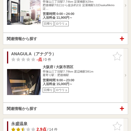
帝塚山三丁目駅7.74km
淀屋橋駅429m
肥後橋駅7出口から徒歩約2分 淀屋橋駅12(OsakaMetro
淀…
営業時間 0:00～24:00
入浴料金 11,900円～
日帰り
ロウリュ
関連情報から探す
ANAGULA（アナグラ）
お気に入
りに追加
-点
/ 0 件
大阪府 / 大阪市西区
帝塚山三丁目駅7.78km
渡辺橋駅381m
最寄り駅：肥後橋駅
営業時間 9:00～23:00
入浴料金 15,000円～
日帰り
ロウリュ
関連情報から探す
永盛温泉
お気に入
りに追加
2.9点
/ 14 件