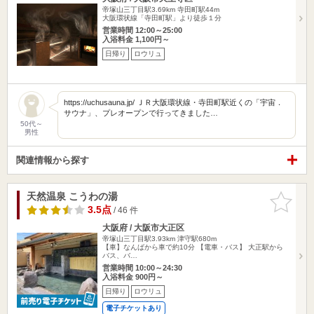
帝塚山三丁目駅3.69km
寺田町駅44m
大阪環状線「寺田町駅」より徒歩１分
営業時間 12:00～25:00
入浴料金 1,100円～
日帰り
ロウリュ
https://uchusauna.jp/ ＪＲ大阪環状線・寺田町駅近くの「宇宙．
サウナ」、プレオープンで行ってきました…
50代～
男性
関連情報から探す
天然温泉 こうわの湯
お気に入
りに追加
3.5点
/ 46 件
大阪府 / 大阪市大正区
帝塚山三丁目駅3.93km
津守駅680m
【車】なんばから車で約10分 【電車・バス】 大正駅から
バス、バ…
営業時間 10:00～24:30
入浴料金 900円～
日帰り
ロウリュ
電子チケットあり