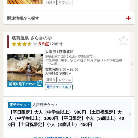
日帰り
ロウリュ
関連情報から探す
蔵前温泉 さらさのゆ
お気に入
りに追加
3.9点
/ 208 件
大阪府 / 堺市北区
帝塚山三丁目駅5.01km
堺市駅877m
JR阪和線「堺市」駅より 徒歩10分 大阪メトロ御堂筋線
「北花田」…
営業時間 9:00～26:00
入浴料金 900円～
日帰り
ロウリュ
電子チケットあり
入浴料チケット
電子チケット
【平日限定】大人（中学生以上）
900円
【土日祝限定】大
人（中学生以上）
1000円
【平日限定】小人（3歳以上）
40
0円
【土日祝限定】小人（3歳以上）
450円