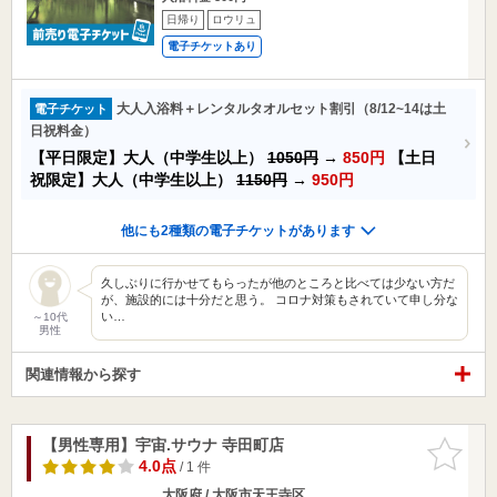
日帰り
ロウリュ
電子チケットあり
大人入浴料＋レンタルタオルセット割引（8/12~14は土
電子チケット
日祝料金）
【平日限定】大人（中学生以上）
1050円
→
850円
【土日
祝限定】大人（中学生以上）
1150円
→
950円
他にも2種類の電子チケットがあります
久しぶりに行かせてもらったが他のところと比べては少ない方だ
が、施設的には十分だと思う。 コロナ対策もされていて申し分な
い…
～10代
男性
関連情報から探す
【男性専用】宇宙.サウナ 寺田町店
お気に入
りに追加
4.0点
/ 1 件
大阪府 / 大阪市天王寺区