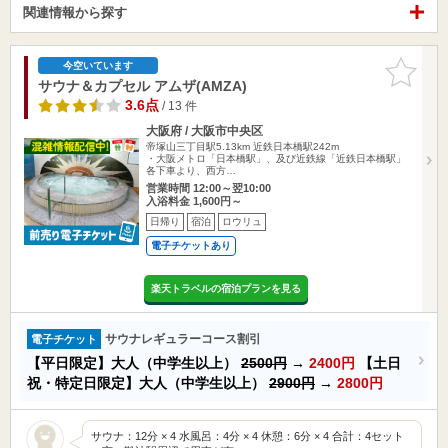
関連情報から探す
お気に入
今空いています
りに追加
サウナ＆カプセル アムザ(AMZA)
3.6点
/ 13 件
大阪府 / 大阪市中央区
帝塚山三丁目駅5.13km
近鉄日本橋駅242m
・大阪メトロ「日本橋駅」、及び近鉄線「近鉄日本橋駅」
各下車より、西方…
営業時間 12:00～翌10:00
入浴料金 1,600円～
日帰り
宿泊
ロウリュ
電子チケットあり
楽天トラベルの宿泊プランを見る
サウナレギュラーコース割引
電子チケット
【平日限定】大人（中学生以上）
2500円
→
2400円
【土日
祝・特定日限定】大人（中学生以上）
2900円
→
2800円
サウナ：12分 × 4 水風呂：4分 × 4 休憩：6分 × 4 合計：4セット