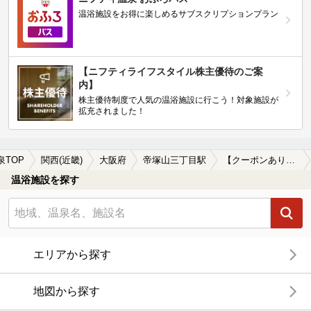
温浴施設をお得に楽しめるサブスクリプションプラン
【ニフティライフスタイル株主優待のご案
内】
株主優待制度で人気の温浴施設に行こう！対象施設が
拡充されました！
泉TOP
関西(近畿)
大阪府
帝塚山三丁目駅
【クーポンあり】ロウリュが楽しめる帝塚山三丁目駅近くの温泉、日帰り温泉、スーパー銭湯おすすめ
温浴施設を探す
エリアから探す
地図から探す