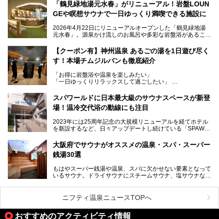
当初の計画から約5年の時を経て誕生した本施設は、温泉・
「鶴見緑地湯元水春」がリニューアル！岩盤LOUN
サウナ・岩盤浴・フィットネス・ラウンジ・レストランなど
GEや瞑想サウナで一日ゆっくり満喫できる施設に
を融合した、これまでの“水春”のイメージをさらに進化させ
た大型ウェルネス施設です。
2026年4月22日にリニューアルオープンした「鶴見緑地湯
元水春」。源泉かけ流しのお風呂や多彩な岩盤浴があること
今回はオープン前の内覧会に参加し、館内のこだわりポイン
で人気の施設ですが、リニューアルを経てこれまで以上
トを徹底取材してきました。
に“一日中くつろげる場所”としてパワーアップしています。
サウナー注目の3種のサウナや160cmの深水風呂、没入感の
【クーポン有】神州温泉 あるごの湯を1日遊び尽く
高い岩盤浴エリア、日本最大の台数を誇る最新AIフィットネ
す！本場チムジルバンも徹底紹介
今回のリニューアルでは、新たに登場した瞑想サウナをはじ
スマシンなど、見どころ満載の館内を詳しくご紹介します。
め、岩盤浴エリアや休憩スペースの充実、レストランなど、
「お得に岩盤浴や温泉を楽しみたい」
見どころが盛りだくさん。日常の疲れを癒やしたい方はもち
「一日ゆっくりリラックスして過ごしたい」
ろん、休日にゆったり過ごしたい方にもぴったりの内容とな
そんな方におすすめなのが、クーポンを使ってお得に長時間
っています。
利用できる「神州温泉 あるごの湯」です。
スパワールドに日本最大級のサウナスペースが新登
本記事では、そんなリニューアル後の注目ポイントを詳しく
場！温冷交代浴の動線にも注目
あるごの湯は、大阪府豊中市にある日帰り温浴施設で、阪急
紹介します。これから「鶴見緑地湯元水春」に訪れる方や、
宝塚線「三国駅」から徒歩約10分とアクセスも良好です。
より満足度の高い過ごし方をしたい方はぜひお読みくださ
2023年には25周年記念の大規模リニューアルを経てホテル
チムジルバン（岩盤浴）を中心に、発汗・リラックス・漫画
い。
を新設するなど、日々アップデートし続けている「SPAWO
タイムまで満喫できる長時間滞在型の施設なので、一日中ゆ
RLD HOTEL＆RESORT」（以下スパワールド）。
ったりと過ごしたいときにおすすめ。大うちわやタオルによ
そんなスパワールドが2025年11月15日（土）に、新たな浴
る迫力ある熱波パフォーマンスも毎日行われており、“とと
大阪府でサウナがオススメの温泉・スパ・スーパー
室や日本最大級140人収容の大規模サウナを携えてリニュー
のう”体験をしっかり楽しめるのもポイントです。
銭湯30選
アルオープン！浴室である4F・6Fそれぞれにリニューアル
が施されており、その総工費はなんと13.5億円！
さらに館内でくつろぐだけでなく、隣接するビルにはカラオ
もはやスーパー銭湯や温泉、スパに欠かせない要素となって
大規模リニューアルの全容を確認すべく、リニューアルプレ
ケやボウリングといった遊び場もあり、友人同士やカップル
いるサウナ。ドライサウナにスチームサウナ、塩サウナな
オープンイベントに行ってきました！今回はそのリニューア
で“遊び+癒し”の一日を過ごすのにもぴったり。
ど、いくつか異なるタイプが楽しめたり、水風呂や外気浴ス
ル部分の概要をお届けします。
ペース、ロウリュウなど、心ゆくまで楽しむためのサービス
今回は、あるごの湯を訪問し、チムジルバンやお風呂、食事
が充実した施設も多くみられます。
ニフティ温泉ニュースTOPへ
処にいたるまで魅力をたっぷり堪能してきたので、その全容
を詳しく紹介します！
今回はそんなサウナにこだわった、大阪府内のオススメ温
おすすめのアクティビティ情報
泉・銭湯・スパを30件紹介したいと思います！