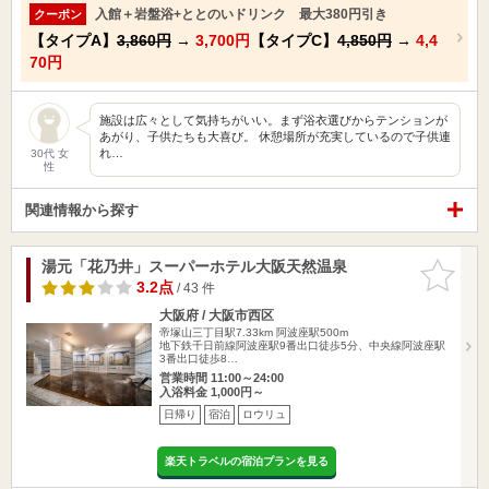
入館＋岩盤浴+ととのいドリンク 最大380円引き
クーポン
【タイプA】
3,860円
→
3,700円
【タイプC】
4,850円
→
4,4
70円
施設は広々として気持ちがいい。まず浴衣選びからテンションが
あがり、子供たちも大喜び。 休憩場所が充実しているので子供連
れ…
30代 女
性
関連情報から探す
湯元「花乃井」スーパーホテル大阪天然温泉
お気に入
りに追加
3.2点
/ 43 件
大阪府 / 大阪市西区
帝塚山三丁目駅7.33km
阿波座駅500m
地下鉄千日前線阿波座駅9番出口徒歩5分、中央線阿波座駅
3番出口徒歩8…
営業時間 11:00～24:00
入浴料金 1,000円～
日帰り
宿泊
ロウリュ
楽天トラベルの宿泊プランを見る