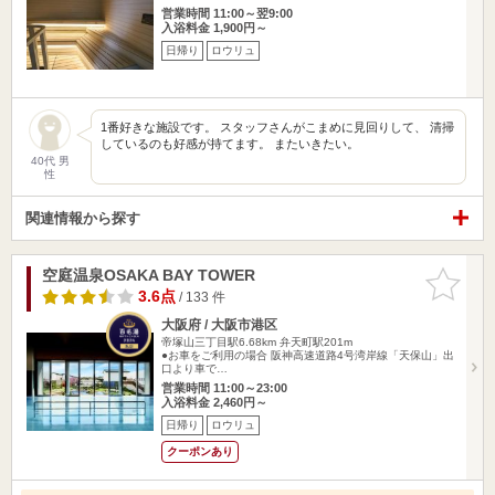
営業時間 11:00～翌9:00
入浴料金 1,900円～
日帰り
ロウリュ
1番好きな施設です。 スタッフさんがこまめに見回りして、 清掃
しているのも好感が持てます。 またいきたい。
40代 男
性
関連情報から探す
空庭温泉OSAKA BAY TOWER
お気に入
りに追加
3.6点
/ 133 件
大阪府 / 大阪市港区
帝塚山三丁目駅6.68km
弁天町駅201m
●お車をご利用の場合 阪神高速道路4号湾岸線「天保山」出
口より車で…
営業時間 11:00～23:00
入浴料金 2,460円～
日帰り
ロウリュ
クーポンあり