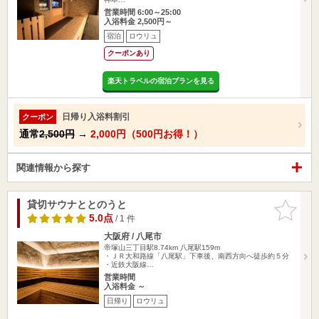
営業時間 6:00～25:00
入浴料金 2,500円～
宿泊
ロウリュ
クーポンあり
楽天トラベルの宿泊プランを見る
日帰り入浴料割引
クーポン
通常
2,500円
→
2,000円（500円お得！）
関連情報から探す
貸切サウナととのうと
お気に入
りに追加
5.0点
/ 1 件
大阪府 / 八尾市
帝塚山三丁目駅8.74km
八尾駅159m
・ＪＲ大和路線「八尾駅」下車後、南西方向へ徒歩約５分
・近鉄大阪線…
営業時間
入浴料金 ～
日帰り
ロウリュ