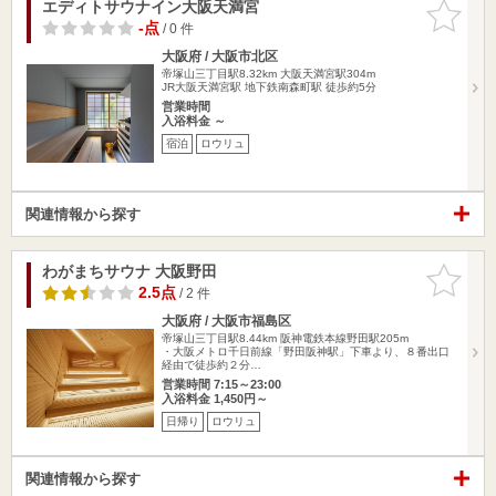
エディトサウナイン大阪天満宮
お気に入
りに追加
-点
/ 0 件
大阪府 / 大阪市北区
帝塚山三丁目駅8.32km
大阪天満宮駅304m
JR大阪天満宮駅 地下鉄南森町駅 徒歩約5分
営業時間
入浴料金 ～
宿泊
ロウリュ
関連情報から探す
わがまちサウナ 大阪野田
お気に入
りに追加
2.5点
/ 2 件
大阪府 / 大阪市福島区
帝塚山三丁目駅8.44km
阪神電鉄本線野田駅205m
・大阪メトロ千日前線「野田阪神駅」下車より、８番出口
経由で徒歩約２分…
営業時間 7:15～23:00
入浴料金 1,450円～
日帰り
ロウリュ
関連情報から探す