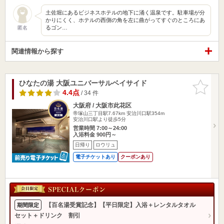
土佐堀にあるビジネスホテルの地下に涌く温泉です。駐車場が分
かりにくく、ホテルの西側の角を左に曲がってすぐのところにあ
るゴン…
匿名
関連情報から探す
ひなたの湯 大阪ユニバーサルベイサイド
お気に入
りに追加
4.4点
/ 34 件
大阪府 / 大阪市此花区
帝塚山三丁目駅7.67km
安治川口駅354m
安治川口駅より徒歩5分
営業時間 7:00～24:00
入浴料金 900円～
日帰り
ロウリュ
電子チケットあり
クーポンあり
【百名湯受賞記念】【平日限定】入浴＋レンタルタオル
期間限定
セット＋ドリンク 割引