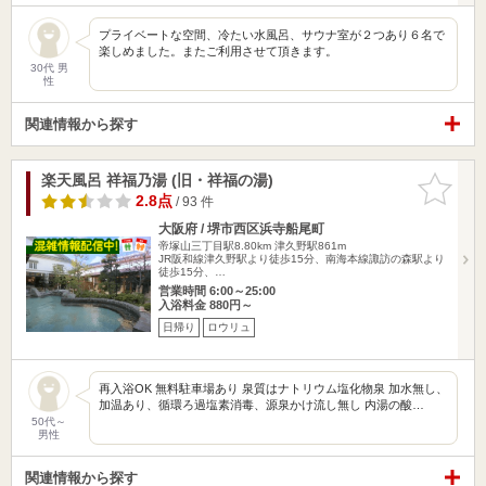
プライベートな空間、冷たい水風呂、サウナ室が２つあり６名で
楽しめました。またご利用させて頂きます。
30代 男
性
関連情報から探す
楽天風呂 祥福乃湯 (旧・祥福の湯)
お気に入
りに追加
2.8点
/ 93 件
大阪府 / 堺市西区浜寺船尾町
帝塚山三丁目駅8.80km
津久野駅861m
JR阪和線津久野駅より徒歩15分、南海本線諏訪の森駅より
徒歩15分、…
営業時間 6:00～25:00
入浴料金 880円～
日帰り
ロウリュ
再入浴OK 無料駐車場あり 泉質はナトリウム塩化物泉 加水無し、
加温あり、循環ろ過塩素消毒、源泉かけ流し無し 内湯の酸…
50代～
男性
関連情報から探す