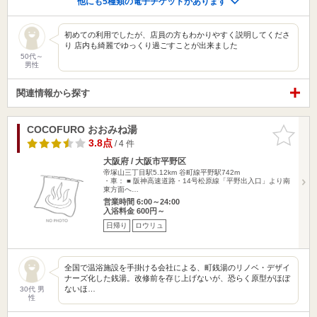
他にも5種類の電子チケットがあります
初めての利用でしたが、店員の方もわかりやすく説明してくださ
り 店内も綺麗でゆっくり過ごすことが出来ました
50代～
男性
関連情報から探す
COCOFURO おおみね湯
お気に入
りに追加
3.8点
/ 4 件
大阪府 / 大阪市平野区
帝塚山三丁目駅5.12km
谷町線平野駅742m
・車： ■ 阪神高速道路・14号松原線「平野出入口」より南
東方面へ…
営業時間 6:00～24:00
入浴料金 600円～
日帰り
ロウリュ
全国で温浴施設を手掛ける会社による、町銭湯のリノベ・デザイ
ナーズ化した銭湯。改修前を存じ上げないが、恐らく原型がほぼ
ないほ…
30代 男
性