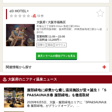
d3 HOTEL+
お気に入
りに追加
-点
/ 0 件
大阪府 / 大阪市福島区
帝塚山三丁目駅8.81km
海老江駅199m
地下鉄野田阪神駅、阪神野田駅、JR東西線海老江駅から徒
歩3分。
営業時間 11:00～22:00
入浴料金 13,200円～
日帰り
宿泊
ロウリュ
楽天トラベルの宿泊プランを見る
関連情報から探す
大阪府のニフティ温泉ニュース
服部緑地に緑豊かな癒し温浴施設が堂々誕生！「S
PA&SAUNA水春 服部緑地」を徹底取材
2026年6月5日、大阪・服部緑地エリアに「SPA&SAUNA水
春 服部緑地」がグランドオープン。