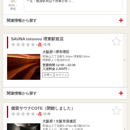
一言：難波駅周辺で用事が有っ…
50代～
男性
関連情報から探す
SAUNA totonou 堺東駅前店
お気に入
りに追加
-点
/ 0 件
大阪府 / 堺市堺区
帝塚山三丁目駅5.34km
堺東駅194m
堺東駅より徒歩約2分
営業時間 12:00～22:30
入浴料金 2,400円～
日帰り
ロウリュ
関連情報から探す
個室サウナCOTE（閉館しました）
お気に入
りに追加
-点
/ 0 件
大阪府 / 大阪市浪速区
帝塚山三丁目駅5.47km
桜川駅447m
大阪メトロ「桜川駅」より徒歩