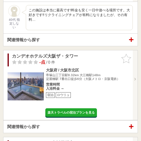
この施設は本当に最高です!料金も安く一日中遊べる場所です。大
好きです‼︎リクライニングチェアが有料になりましたが、その有
料…
40代 指
定しな
い
関連情報から探す
カンデオホテルズ大阪ザ・タワー
お気に入
りに追加
-点
/ 0 件
大阪府 / 大阪市北区
帝塚山三丁目駅8.32km
大江橋駅148m
淀屋橋駅 7番出口徒歩6分（大阪メトロ・京阪電鉄）
営業時間
入浴料金 ～
宿泊
ロウリュ
楽天トラベルの宿泊プランを見る
関連情報から探す