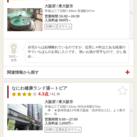
大阪府 / 東大阪市
帝塚山三丁目駅7.88km
長瀬駅207m
営業時間 15:00～24:30
入浴料金 600円～
日帰り
ロウリュ
自宅からは結構離れているのですが、近所に４軒ほどある銭湯の
中でいちばんのお気に入りです。 熱いお湯が苦手なので、少し低
め…
50代～
女性
関連情報から探す
なにわ健康ランド湯～トピア
お気に入
りに追加
4.3点
/ 41 件
大阪府 / 東大阪市
帝塚山三丁目駅7.91km
河内永和駅376m
・車： ■ 阪神高速13号東大阪線「高井田出入口」より東方
向へ、信…
営業時間 6:00～27:00
入浴料金 1,500円～
日帰り
宿泊
ロウリュ