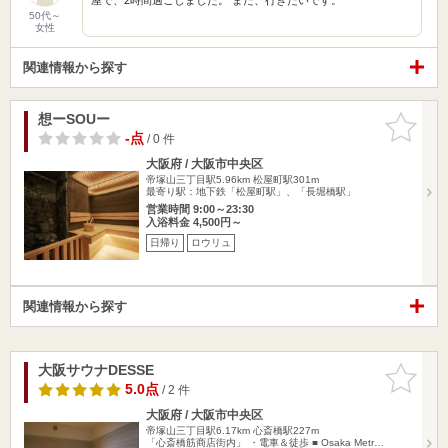
50代～
女性
関連情報から探す
想ーSOUー
お気に入
りに追加
-点
/ 0 件
大阪府 / 大阪市中央区
帝塚山三丁目駅5.96km
松屋町駅301m
最寄り駅：地下鉄「松屋町駅」、「長堀橋駅」
営業時間 9:00～23:30
入浴料金 4,500円～
日帰り
ロウリュ
関連情報から探す
大阪サウナDESSE
お気に入
りに追加
5.0点
/ 2 件
大阪府 / 大阪市中央区
帝塚山三丁目駅6.17km
心斎橋駅227m
「心斎橋筋商店街内」 ・電車＆徒歩 ■ Osaka Metr…