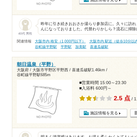
昨年に引き続きおおさか湯らり参加店に。久々に訪れ
んになっておりました。代替わりかしら？流石に掃除
40代 男性
関連情報
大阪市内 格安（1,000円以下）
大阪市内 駅近（徒歩10分以
谷町線平野駅
平野駅
加美駅
喜連瓜破駅
朝日温泉（平野）
大阪府 / 大阪市平野区平野西 /
喜連瓜破駅1.46km
/
谷町線平野駅685m
■営業時間 15:00～23:30
■入浴料 600円～
2.5 点
/ 
施設情報を見る