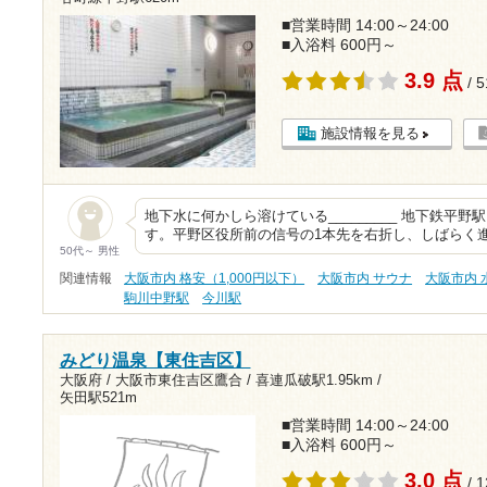
■営業時間 14:00～24:00
■入浴料 600円～
3.9 点
/ 
施設情報を見る
地下水に何かしら溶けている_________ 地下鉄平
す。平野区役所前の信号の1本先を右折し、しばらく
50代～ 男性
関連情報
大阪市内 格安（1,000円以下）
大阪市内 サウナ
大阪市内 
駒川中野駅
今川駅
みどり温泉【東住吉区】
大阪府 / 大阪市東住吉区鷹合 /
喜連瓜破駅1.95km
/
矢田駅521m
■営業時間 14:00～24:00
■入浴料 600円～
3.0 点
/ 