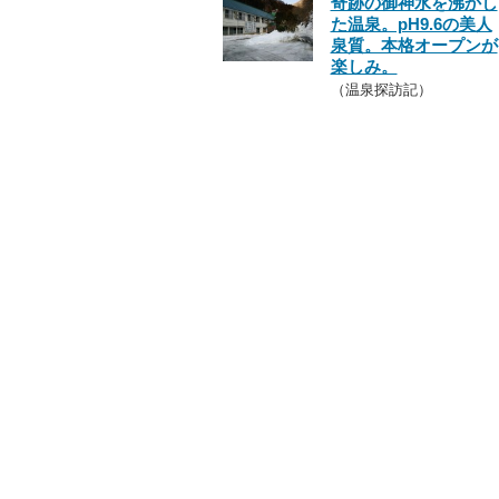
奇跡の御神水を沸かし
た温泉。pH9.6の美人
泉質。本格オープンが
楽しみ。
（温泉探訪記）