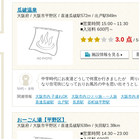
瓜破温泉
大阪府 / 大阪市平野区 /
喜連瓜破駅572m
/
出戸駅849m
■営業時間 15:00～11:30
■入浴料 600円～
3.0 点
/ 
施設情報を見る
中学時代にお友達どうしで何度か行きましたが 周り
なり住宅街になっておりお風呂の中を思い出そうとし
50代～ 女性
関連情報
大阪市内 子連れOK
大阪市内 ひとり旅・一人旅
大阪市内 格
喜連瓜破駅
出戸駅
長原駅
谷町線平野駅
おーごん湯【平野区】
大阪府 / 大阪市平野区 /
喜連瓜破駅638m
/
矢田駅1.38km
■営業時間 14:30～23:00