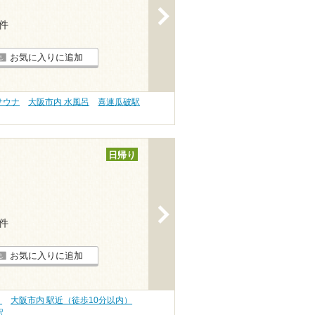
>
7件
お気に入りに追加
サウナ
大阪市内 水風呂
喜連瓜破駅
日帰り
>
9件
お気に入りに追加
）
大阪市内 駅近（徒歩10分以内）
駅