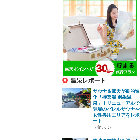
温泉レポート
サウナ＆露天が劇的進
化「極楽湯 羽生温
泉」！リニューアルで
登場のバレルサウナや
女性専用エリアをレポ
ート
（突レポ）