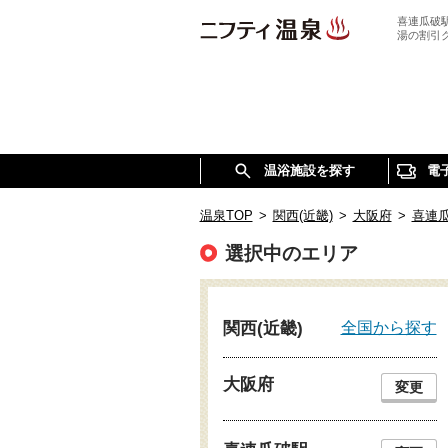
喜連瓜破
湯の割引
温浴施設を探す
電
温泉TOP
>
関西(近畿)
>
大阪府
>
喜連
選択中のエリア
全国から探す
関西(近畿)
大阪府
変更