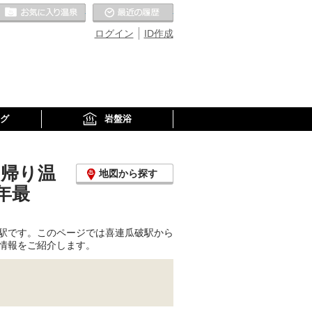
お気に入りの温泉
最近の履歴
ログイン
ID作成
グ
岩盤浴
日帰り温
地図から探す
年最
駅です。このページでは喜連瓜破駅から
情報をご紹介します。