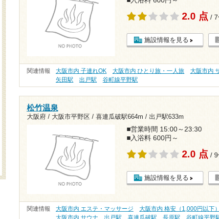
■入浴料 600円～
2.0 点
/ 
施設情報を見る
関連情報
大阪市内 子連れOK
大阪市内 ひとり旅・一人旅
大阪市内 
矢田駅
出戸駅
谷町線平野駅
松竹温泉
大阪府 / 大阪市平野区 /
喜連瓜破駅664m
/
出戸駅633m
■営業時間 15:00～23:30
■入浴料 600円～
2.0 点
/ 
施設情報を見る
関連情報
大阪市内 エステ・マッサージ
大阪市内 格安（1,000円以下
大阪市内 サウナ
出戸駅
喜連瓜破駅
長原駅
谷町線平野