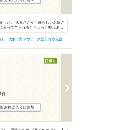
ました。 店員さんが可愛らしいお嬢さ
に入ってこられるとちょっと照れま…
内）
大阪市内 サウナ
大阪市内 水風呂
日帰り
>
11件
お気に入りに追加