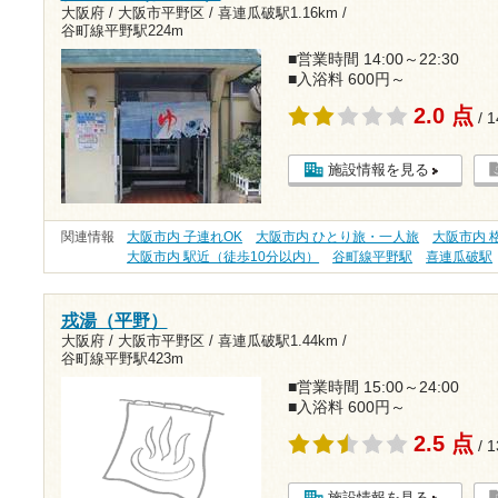
大阪府 / 大阪市平野区 /
喜連瓜破駅1.16km
/
谷町線平野駅224m
■営業時間 14:00～22:30
■入浴料 600円～
2.0 点
/ 
施設情報を見る
関連情報
大阪市内 子連れOK
大阪市内 ひとり旅・一人旅
大阪市内 格
大阪市内 駅近（徒歩10分以内）
谷町線平野駅
喜連瓜破駅
戎湯（平野）
大阪府 / 大阪市平野区 /
喜連瓜破駅1.44km
/
谷町線平野駅423m
■営業時間 15:00～24:00
■入浴料 600円～
2.5 点
/ 
施設情報を見る