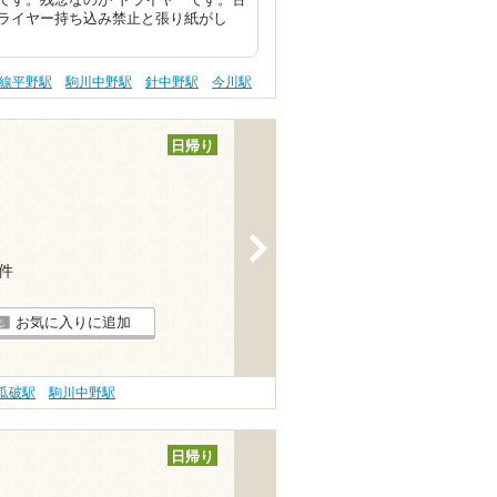
です。残念なのが ドライヤーです。古
ライヤー持ち込み禁止と張り紙がし
線平野駅
駒川中野駅
針中野駅
今川駅
日帰り
>
6件
お気に入りに追加
瓜破駅
駒川中野駅
日帰り