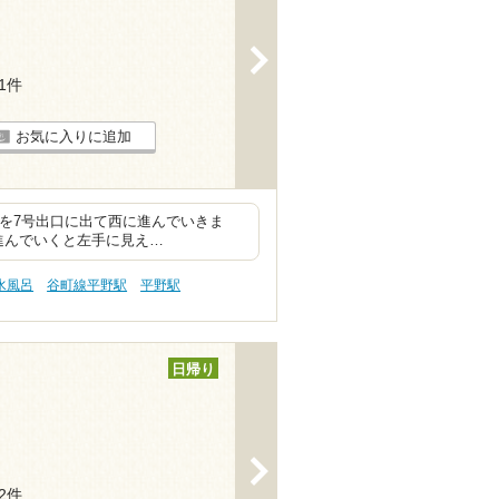
>
51件
お気に入りに追加
野駅を7号出口に出て西に進んでいきま
進んでいくと左手に見え…
水風呂
谷町線平野駅
平野駅
日帰り
>
12件