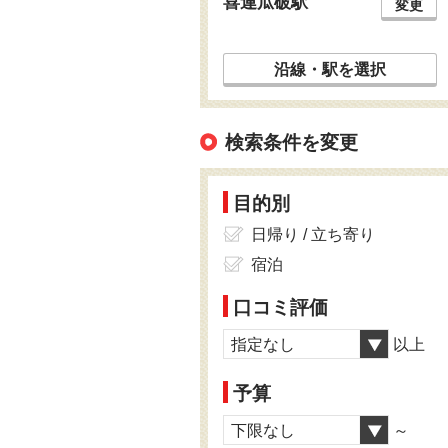
喜連瓜破駅
変更
沿線・駅を選択
検索条件を変更
目的別
日帰り / 立ち寄り
宿泊
口コミ評価
指定なし
以上
予算
下限なし
～