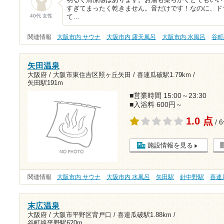
明るく清潔感はあります。お湯も柔らかくとてもいい
すぎてまったく乾きません。音だけです！なのに、ド
40代 女性
て…
関連情報
大阪市内 サウナ
大阪市内 露天風呂
大阪市内 水風呂
谷町
矢田温泉
大阪府 / 大阪市東住吉区照ヶ丘矢田 /
喜連瓜破駅1.79km
/
矢田駅191m
■営業時間 15:00～23:30
■入浴料 600円～
1.0 点
/ 
施設情報を見る
関連情報
大阪市内 サウナ
大阪市内 水風呂
矢田駅
針中野駅
喜連
末広温泉
大阪府 / 大阪市平野区背戸口 /
喜連瓜破駅1.88km
/
谷町線平野駅620m