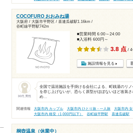
COCOFURO おおみね湯
大阪府 / 大阪市平野区 /
喜連瓜破駅1.16km
/
谷町線平野駅742m
■営業時間 6:00～24:00
■入浴料 600円～
3.8 点
/ 
施設情報を見る
全国で温浴施設を手掛ける会社による、町銭湯のリノ
を存じ上げないが、恐らく原型がほぼないほど改装さ
30代 男性
め…
関連情報
大阪市内 カップル
大阪市内 ひとり旅・一人旅
大阪市内 
大阪市内 格安（1,000円以下）
谷町線平野駅
喜連瓜破駅
桐壺温泉（休業中）