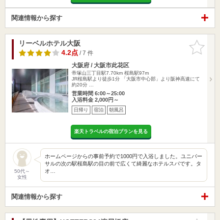
関連情報から探す
リーベルホテル大阪
お気に入
りに追加
4.2点
/ 7 件
大阪府 / 大阪市此花区
帝塚山三丁目駅7.70km
桜島駅97m
JR桜島駅より徒歩1分 「大阪市中心部」より阪神高速にて
約20分 …
営業時間 6:00～25:00
入浴料金 2,000円～
日帰り
宿泊
朝風呂
楽天トラベルの宿泊プランを見る
ホームページからの事前予約で1000円で入浴しました。ユニバー
サルの次の駅桜島駅の目の前で広くて綺麗なホテルスパです。タ
オ…
50代～
女性
関連情報から探す