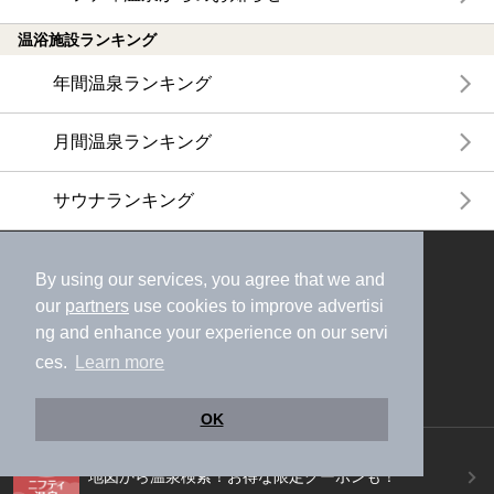
温浴施設ランキング
年間温泉ランキング
月間温泉ランキング
サウナランキング
ニフティ温泉公式アカウントをフォローして
By using our services, you agree that we and
おトク情報やクーポン情報を受け取ろう
our
partners
use cookies to improve advertisi
ng and enhance your experience on our servi
ces.
Learn more
OK
ニフティ温泉アプリ
地図から温泉検索！お得な限定クーポンも！