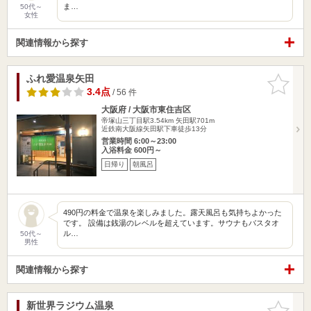
ま…
50代～
女性
関連情報から探す
ふれ愛温泉矢田
お気に入
りに追加
3.4点
/ 56 件
大阪府 / 大阪市東住吉区
帝塚山三丁目駅3.54km
矢田駅701m
近鉄南大阪線矢田駅下車徒歩13分
営業時間 6:00～23:00
入浴料金 600円～
日帰り
朝風呂
490円の料金で温泉を楽しみました。露天風呂も気持ちよかった
です。 設備は銭湯のレベルを超えています。サウナもバスタオ
ル…
50代～
男性
関連情報から探す
新世界ラジウム温泉
お気に入