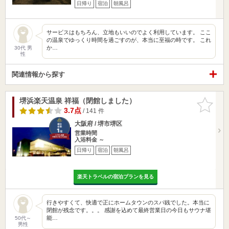
日帰り
宿泊
朝風呂
サービスはもちろん、立地もいいのでよく利用しています。 ここ
の温泉でゆっくり時間を過ごすのが、本当に至福の時です。 これ
か…
30代 男
性
関連情報から探す
堺浜楽天温泉 祥福（閉館しました）
お気に入
りに追加
3.7点
/ 141 件
大阪府 / 堺市堺区
営業時間
入浴料金 ～
日帰り
宿泊
朝風呂
楽天トラベルの宿泊プランを見る
行きやすくて、快適で正にホームタウンのスパ銭でした。本当に
閉館が残念です。。。 感謝を込めて最終営業日の今日もサウナ堪
能…
50代～
男性