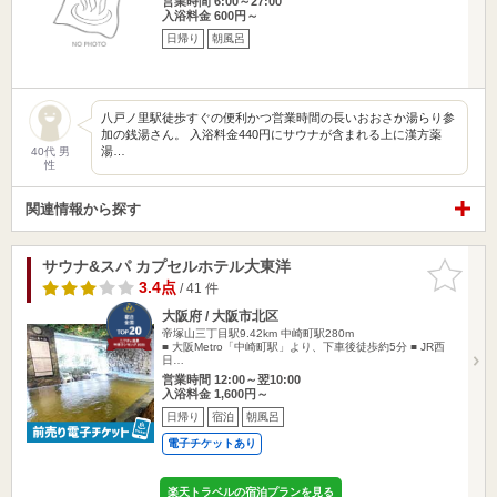
営業時間 6:00～27:00
入浴料金 600円～
日帰り
朝風呂
八戸ノ里駅徒歩すぐの便利かつ営業時間の長いおおさか湯らり参
加の銭湯さん。 入浴料金440円にサウナが含まれる上に漢方薬
湯…
40代 男
性
関連情報から探す
サウナ&スパ カプセルホテル大東洋
お気に入
りに追加
3.4点
/ 41 件
大阪府 / 大阪市北区
帝塚山三丁目駅9.42km
中崎町駅280m
■ 大阪Metro「中崎町駅」より、下車後徒歩約5分 ■ JR西
日…
営業時間 12:00～翌10:00
入浴料金 1,600円～
日帰り
宿泊
朝風呂
電子チケットあり
楽天トラベルの宿泊プランを見る