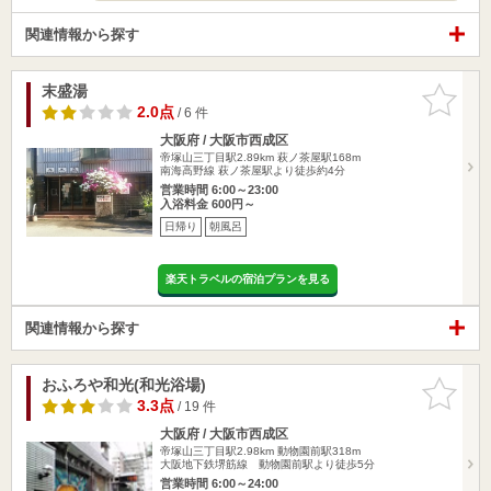
関連情報から探す
末盛湯
お気に入
りに追加
2.0点
/ 6 件
大阪府 / 大阪市西成区
帝塚山三丁目駅2.89km
萩ノ茶屋駅168m
南海高野線 萩ノ茶屋駅より徒歩約4分
営業時間 6:00～23:00
入浴料金 600円～
日帰り
朝風呂
楽天トラベルの宿泊プランを見る
関連情報から探す
おふろや和光(和光浴場)
お気に入
りに追加
3.3点
/ 19 件
大阪府 / 大阪市西成区
帝塚山三丁目駅2.98km
動物園前駅318m
大阪地下鉄堺筋線 動物園前駅より徒歩5分
営業時間 6:00～24:00