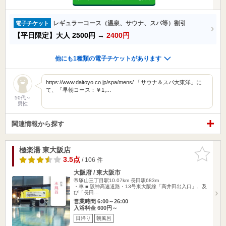
レギュラーコース（温泉、サウナ、スパ等）割引
電子チケット
【平日限定】大人
2500円
→
2400円
他にも1種類の電子チケットがあります
https://www.daitoyo.co.jp/spa/mens/ 「サウナ＆スパ大東洋」に
て、「早朝コース：￥1,…
50代～
男性
関連情報から探す
極楽湯 東大阪店
お気に入
りに追加
3.5点
/ 106 件
大阪府 / 東大阪市
帝塚山三丁目駅10.07km
長田駅683m
・車 ■ 阪神高速道路・13号東大阪線「高井田出入口」、及
び「長田…
営業時間 6:00～26:00
入浴料金 600円～
日帰り
朝風呂