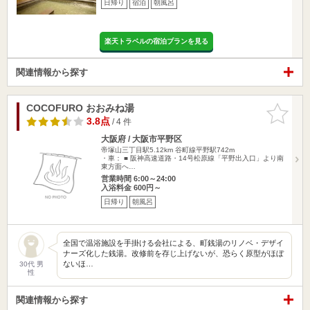
日帰り
宿泊
朝風呂
楽天トラベルの宿泊プランを見る
関連情報から探す
COCOFURO おおみね湯
お気に入
りに追加
3.8点
/ 4 件
大阪府 / 大阪市平野区
帝塚山三丁目駅5.12km
谷町線平野駅742m
・車： ■ 阪神高速道路・14号松原線「平野出入口」より南
東方面へ…
営業時間 6:00～24:00
入浴料金 600円～
日帰り
朝風呂
全国で温浴施設を手掛ける会社による、町銭湯のリノベ・デザイ
ナーズ化した銭湯。改修前を存じ上げないが、恐らく原型がほぼ
ないほ…
30代 男
性
関連情報から探す