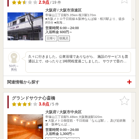
りに追加
2.9点
/ 19 件
大阪府 / 大阪市浪速区
帝塚山三丁目駅5.35km
桜川駅170m
■大阪メトロ千日前線＆阪神なんば線・桜川駅より、徒歩
約5分 ■南海…
営業時間 6:00～24:00
入浴料金 600円～
日帰り
朝風呂
久々に行きました。公衆浴場でありながら、 施設のサービスも普
通以上で、ゆったりと1時間程度過ごしました。 サウナで昔の…
50代～
男性
関連情報から探す
グランドサウナ心斎橋
お気に入
りに追加
3.8点
/ 5 件
大阪府 / 大阪市中央区
帝塚山三丁目駅5.48km
大阪難波駅320m
■ 大阪メトロ御堂筋・千日前線「なんば駅」、及び近鉄難
波・阪神なんば…
営業時間 0:00～24:00
入浴料金 1,300円～