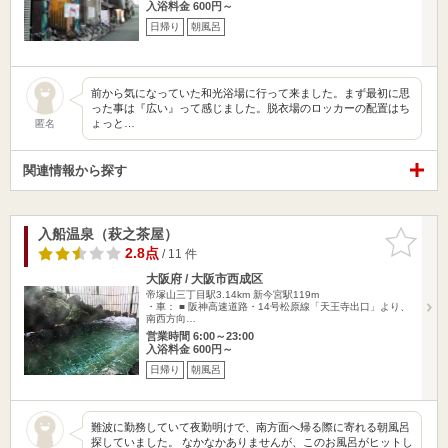
入浴料金 600円～
日帰り
朝風呂
前から気になっていた和光浴場に行って来ました。まず最初に思
った事は『広い』って感じました。脱衣場のロッカーの配置はち
ょっと…
匿名
関連情報から探す
入船温泉（萩之茶屋）
お気に入
りに追加
2.8点
/ 11 件
大阪府 / 大阪市西成区
帝塚山三丁目駅3.14km
新今宮駅119m
・車： ■ 阪神高速道路・14号松原線「天王寺出口」より、
南西方向…
営業時間 6:00～23:00
入浴料金 600円～
日帰り
朝風呂
難波に勤務していて夜勤明けで、南方面へ帰る際に寄れる朝風呂
探していました。 なかなかありませんが、このお風呂がヒットし