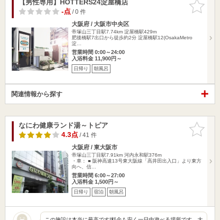
【男性専用】HOTTERS24淀屋橋店
お気に入
りに追加
-点
/ 0 件
大阪府 / 大阪市中央区
帝塚山三丁目駅7.74km
淀屋橋駅429m
肥後橋駅7出口から徒歩約2分 淀屋橋駅12(OsakaMetro
淀…
営業時間 0:00～24:00
入浴料金 11,900円～
日帰り
朝風呂
関連情報から探す
なにわ健康ランド湯～トピア
お気に入
りに追加
4.3点
/ 41 件
大阪府 / 東大阪市
帝塚山三丁目駅7.91km
河内永和駅376m
・車： ■ 阪神高速13号東大阪線「高井田出入口」より東方
向へ、信…
営業時間 6:00～27:00
入浴料金 1,500円～
日帰り
宿泊
朝風呂
この施設は本当に最高です!料金も安く一日中遊べる場所です。大