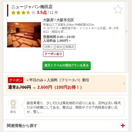
ニュージャパン梅田店
お気に入
りに追加
3.5点
/ 11 件
大阪府 / 大阪市北区
帝塚山三丁目駅9.20km
中崎町駅422m
※ ホワイティ梅田地下街・イーストモール方面、M－6号
出口・階段を昇…
営業時間 0:00～24:00
入浴料金 1,900円～
日帰り
宿泊
朝風呂
クーポンあり
楽天トラベルの宿泊プランを見る
＜平日のみ＞入浴料（フリースパ）割引
クーポン
通常
2,700円
→
2,600円（100円お得！）
阪急東通り、少し行けば風化地区の辺りにある。店内は古い様式
だが小綺麗にしてある。難点は、階段やフロア内段差が多い点
か。暫し…
匿名
関連情報から探す