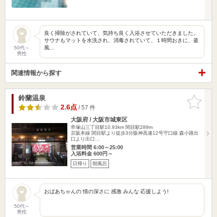
良く掃除がされていて、気持ち良く入浴させていただきました。
サウナもマットを水洗され、消毒されていて、１時間おきに、釜
風…
50代～
男性
関連情報から探す
鈴蘭温泉
お気に入
りに追加
2.6点
/ 57 件
大阪府 / 大阪市城東区
帝塚山三丁目駅10.93km
関目駅289m
京阪本線 関目駅より徒歩3分阪神高速12号守口線 森小路出
口より出口…
営業時間 6:00～25:00
入浴料金 600円～
日帰り
朝風呂
おばあちゃんの 情の深さに 感激 みんな 応援しよう!
50代～
男性