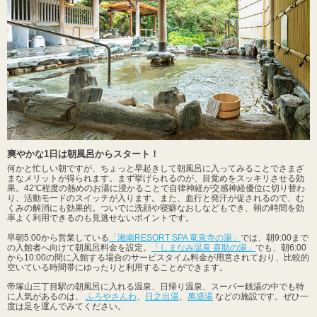
爽やかな1日は朝風呂からスタート！
何かと忙しい朝ですが、ちょっと早起きして朝風呂に入ってみることでさまざ
まなメリットが得られます。まず挙げられるのが、目覚めをスッキリさせる効
果。42℃程度の熱めのお湯に浸かることで自律神経が交感神経優位に切り替わ
り、活動モードのスイッチが入ります。また、血行と発汗が促されるので、む
くみの解消にも効果的。ついでに洗顔や寝癖なおしなどもでき、朝の時間を効
率よく利用できるのも見逃せないポイントです。
早朝5:00から営業している
「湘南RESORT SPA 竜泉寺の湯」
では、朝9:00まで
の入館者へ向けて朝風呂料金を設定。
「しまなみ温泉 喜助の湯」
でも、朝6:00
から10:00の間に入館する場合のサービスタイム料金が用意されており、比較的
空いている時間帯にゆったりと利用することができます。
帝塚山三丁目駅の朝風呂に入れる温泉、日帰り温泉、スーパー銭湯の中でも特
に人気があるのは、
ふろやさんわ
、
日之出湯
、
萬盛湯
などの施設です。ぜひ一
度は足を運んでみてください。