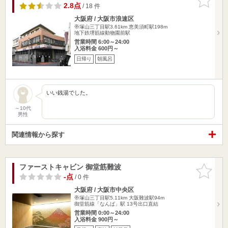
りに追加
2.8点
/ 18 件
大阪府 / 大阪市浪速区
帝塚山三丁目駅3.61km
恵美須町駅198m
地下鉄堺筋線動物園前駅
営業時間 6:00～24:00
入浴料金 600円～
日帰り
朝風呂
いい銭湯でした。
～10代
男性
関連情報から探す
ファーストキャビン 御堂筋難波
お気に入
りに追加
-点
/ 0 件
大阪府 / 大阪市中央区
帝塚山三丁目駅5.11km
大阪難波駅94m
御堂筋線「なんば」駅 13号出口直結
営業時間 0:00～24:00
入浴料金 900円～