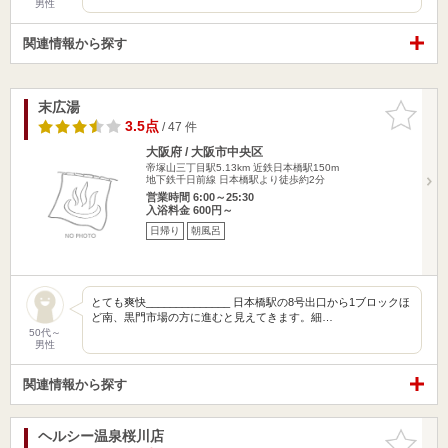
男性
関連情報から探す
末広湯
お気に入
りに追加
3.5点
/ 47 件
大阪府 / 大阪市中央区
帝塚山三丁目駅5.13km
近鉄日本橋駅150m
地下鉄千日前線 日本橋駅より徒歩約2分
営業時間 6:00～25:30
入浴料金 600円～
日帰り
朝風呂
とても爽快______________ 日本橋駅の8号出口から1ブロックほ
ど南、黒門市場の方に進むと見えてきます。細…
50代～
男性
関連情報から探す
ヘルシー温泉桜川店
お気に入