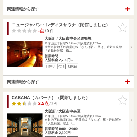
関連情報から探す
ニュージャパン・レディスサウナ（閉館しました）
お気に入
りに追加
-点
/ 0 件
大阪府 / 大阪市中央区道頓堀
帝塚山三丁目駅5.32km
大阪難波駅153m
大阪市営地下鉄御堂筋線「なんば駅」 又は、近鉄奈良線
「近鉄難波駅」御…
営業時間
入浴料金 2,700円～
日帰り
宿泊
朝風呂
関連情報から探す
CABANA（カバーナ）（閉館しました）
お気に入
りに追加
2.5点
/ 2 件
大阪府 / 大阪市中央区
帝塚山三丁目駅5.34km
大阪難波駅173m
市営地下鉄御堂筋線、千日前線「なんば」駅・近鉄阪神
「大阪難波」駅より…
営業時間 0:00～24:00
入浴料金 2,100円～