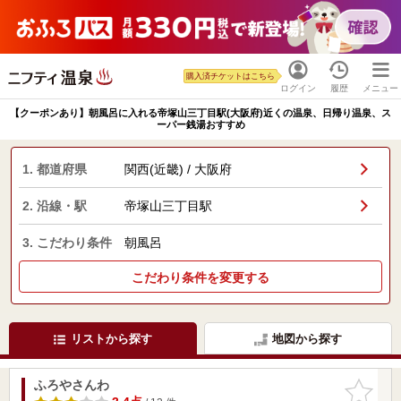
購入済チケットはこちら
ログイン
履歴
メニュー
【クーポンあり】朝風呂に入れる帝塚山三丁目駅(大阪府)近くの温泉、日帰り温泉、ス
ーパー銭湯おすすめ
1. 都道府県
関西(近畿) / 大阪府
2. 沿線・駅
帝塚山三丁目駅
3. こだわり条件
朝風呂
こだわり条件を変更する
リストから探す
地図から探す
ふろやさんわ
お気に入
りに追加