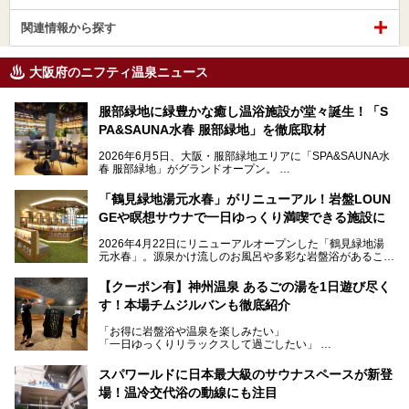
関連情報から探す
大阪府のニフティ温泉ニュース
服部緑地に緑豊かな癒し温浴施設が堂々誕生！「S
PA&SAUNA水春 服部緑地」を徹底取材
2026年6月5日、大阪・服部緑地エリアに「SPA&SAUNA水
春 服部緑地」がグランドオープン。
当初の計画から約5年の時を経て誕生した本施設は、温泉・
「鶴見緑地湯元水春」がリニューアル！岩盤LOUN
サウナ・岩盤浴・フィットネス・ラウンジ・レストランなど
GEや瞑想サウナで一日ゆっくり満喫できる施設に
を融合した、これまでの“水春”のイメージをさらに進化させ
た大型ウェルネス施設です。
2026年4月22日にリニューアルオープンした「鶴見緑地湯
元水春」。源泉かけ流しのお風呂や多彩な岩盤浴があること
今回はオープン前の内覧会に参加し、館内のこだわりポイン
で人気の施設ですが、リニューアルを経てこれまで以上
トを徹底取材してきました。
に“一日中くつろげる場所”としてパワーアップしています。
サウナー注目の3種のサウナや160cmの深水風呂、没入感の
【クーポン有】神州温泉 あるごの湯を1日遊び尽く
高い岩盤浴エリア、日本最大の台数を誇る最新AIフィットネ
す！本場チムジルバンも徹底紹介
今回のリニューアルでは、新たに登場した瞑想サウナをはじ
スマシンなど、見どころ満載の館内を詳しくご紹介します。
め、岩盤浴エリアや休憩スペースの充実、レストランなど、
「お得に岩盤浴や温泉を楽しみたい」
見どころが盛りだくさん。日常の疲れを癒やしたい方はもち
「一日ゆっくりリラックスして過ごしたい」
ろん、休日にゆったり過ごしたい方にもぴったりの内容とな
そんな方におすすめなのが、クーポンを使ってお得に長時間
っています。
利用できる「神州温泉 あるごの湯」です。
スパワールドに日本最大級のサウナスペースが新登
本記事では、そんなリニューアル後の注目ポイントを詳しく
場！温冷交代浴の動線にも注目
あるごの湯は、大阪府豊中市にある日帰り温浴施設で、阪急
紹介します。これから「鶴見緑地湯元水春」に訪れる方や、
宝塚線「三国駅」から徒歩約10分とアクセスも良好です。