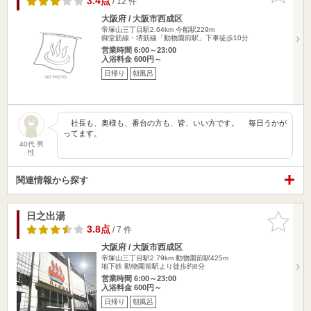
3.4点
/ 12 件
大阪府 / 大阪市西成区
帝塚山三丁目駅2.64km
今船駅229m
御堂筋線・堺筋線「動物園前駅」下車徒歩10分
営業時間 6:00～23:00
入浴料金 600円～
日帰り
朝風呂
社長も、奥様も、番台の方も、皆、いい方です。 毎日うかが
ってます。
40代 男
性
関連情報から探す
日之出湯
お気に入
りに追加
3.8点
/ 7 件
大阪府 / 大阪市西成区
帝塚山三丁目駅2.79km
動物園前駅425m
地下鉄 動物園前駅より徒歩約8分
営業時間 6:00～23:00
入浴料金 600円～
日帰り
朝風呂