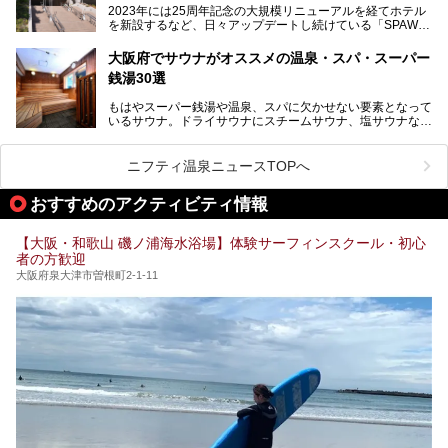
より満足度の高い過ごし方をしたい方はぜひお読みくださ
2023年には25周年記念の大規模リニューアルを経てホテル
チムジルバン（岩盤浴）を中心に、発汗・リラックス・漫画
い。
を新設するなど、日々アップデートし続けている「SPAWO
タイムまで満喫できる長時間滞在型の施設なので、一日中ゆ
RLD HOTEL＆RESORT」（以下スパワールド）。
ったりと過ごしたいときにおすすめ。大うちわやタオルによ
そんなスパワールドが2025年11月15日（土）に、新たな浴
る迫力ある熱波パフォーマンスも毎日行われており、“とと
大阪府でサウナがオススメの温泉・スパ・スーパー
室や日本最大級140人収容の大規模サウナを携えてリニュー
のう”体験をしっかり楽しめるのもポイントです。
銭湯30選
アルオープン！浴室である4F・6Fそれぞれにリニューアル
が施されており、その総工費はなんと13.5億円！
さらに館内でくつろぐだけでなく、隣接するビルにはカラオ
もはやスーパー銭湯や温泉、スパに欠かせない要素となって
大規模リニューアルの全容を確認すべく、リニューアルプレ
ケやボウリングといった遊び場もあり、友人同士やカップル
いるサウナ。ドライサウナにスチームサウナ、塩サウナな
オープンイベントに行ってきました！今回はそのリニューア
で“遊び+癒し”の一日を過ごすのにもぴったり。
ど、いくつか異なるタイプが楽しめたり、水風呂や外気浴ス
ル部分の概要をお届けします。
ペース、ロウリュウなど、心ゆくまで楽しむためのサービス
今回は、あるごの湯を訪問し、チムジルバンやお風呂、食事
が充実した施設も多くみられます。
ニフティ温泉ニュースTOPへ
処にいたるまで魅力をたっぷり堪能してきたので、その全容
を詳しく紹介します！
今回はそんなサウナにこだわった、大阪府内のオススメ温
おすすめのアクティビティ情報
泉・銭湯・スパを30件紹介したいと思います！
【大阪・和歌山 磯ノ浦海水浴場】体験サーフィンスクール・初心
者の方歓迎
大阪府泉大津市曽根町2-1-11