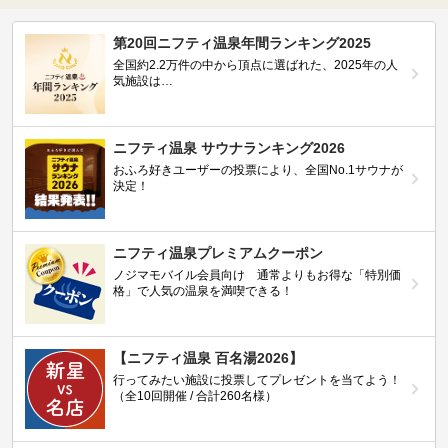
第20回ニフティ温泉年間ランキング2025
全国約2.2万件の中から頂点に選ばれた、2025年の人
気施設は…
ニフティ温泉 サウナランキング2026
おふろ好きユーザーの投票により、全国No.1サウナが
決定！
ニフティ温泉プレミアムクーポン
ノジマモバイル会員向け 通常よりもお得な「特別価
格」で人気の温泉を満喫できる！
【ニフティ温泉 百名湯2026】
行ってみたい施設に投票してプレゼントを当てよう！
（全10回開催 / 合計260名様）