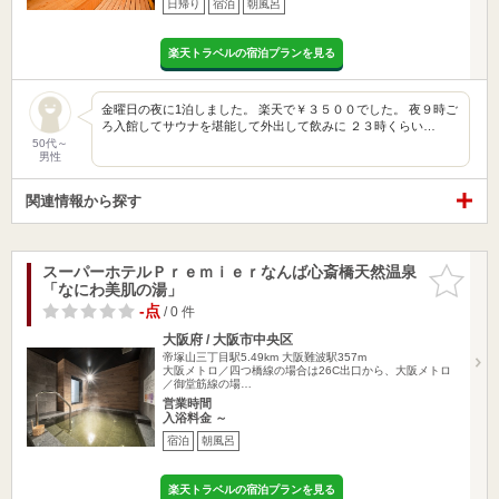
日帰り
宿泊
朝風呂
楽天トラベルの宿泊プランを見る
金曜日の夜に1泊しました。 楽天で￥３５００でした。 夜９時ご
ろ入館してサウナを堪能して外出して飲みに ２３時くらい…
50代～
男性
関連情報から探す
スーパーホテルＰｒｅｍｉｅｒなんば心斎橋天然温泉
お気に入
「なにわ美肌の湯」
りに追加
-点
/ 0 件
大阪府 / 大阪市中央区
帝塚山三丁目駅5.49km
大阪難波駅357m
大阪メトロ／四つ橋線の場合は26C出口から、大阪メトロ
／御堂筋線の場…
営業時間
入浴料金 ～
宿泊
朝風呂
楽天トラベルの宿泊プランを見る