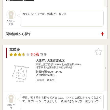
カラン シャワーが、軟水 が、良い‼️
50代～
女性
関連情報から探す
萬盛湯
お気に入
りに追加
3.5点
/ 5 件
大阪府 / 大阪市西成区
帝塚山三丁目駅2.83km
動物園前駅319m
地下鉄 動物園前駅より徒歩約6分
営業時間 6:00～24:00
入浴料金 600円～
日帰り
朝風呂
平日、朝８時から行ってきました。 レトロな感じがとってもよく
て、リフレッシュできました。 銭湯好きならぜひ一度は行って…
30代 男
性