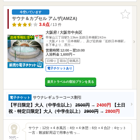
お気に入
今空いています
りに追加
サウナ＆カプセル アムザ(AMZA)
3.6点
/ 13 件
大阪府 / 大阪市中央区
帝塚山三丁目駅5.13km
近鉄日本橋駅242m
・大阪メトロ「日本橋駅」、及び近鉄線「近鉄日本橋駅」
各下車より、西方…
営業時間 12:00～翌10:00
入浴料金 1,600円～
日帰り
宿泊
朝風呂
電子チケットあり
楽天トラベルの宿泊プランを見る
サウナレギュラーコース割引
電子チケット
【平日限定】大人（中学生以上）
2500円
→
2400円
【土日
祝・特定日限定】大人（中学生以上）
2900円
→
2800円
サウナ：12分 × 4 水風呂：4分 × 4 休憩：6分 × 4 合計：4セット
一言：難波駅周辺で用事が有っ…
50代～