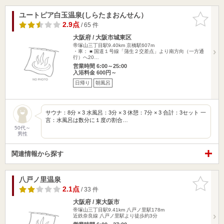
ユートピア白玉温泉(しらたまおんせん）
お気に入
りに追加
2.9点
/ 65 件
大阪府 / 大阪市城東区
帝塚山三丁目駅9.40km
京橋駅607m
・車： ■ 国道１号線「蒲生２交差点」より南方向（一方通
行）へ20…
営業時間 6:00～25:00
入浴料金 600円～
日帰り
朝風呂
サウナ：8分 × 3 水風呂：3分 × 3 休憩：7分 × 3 合計：3セット 一
言：水風呂は数分に１度の割合…
50代～
男性
関連情報から探す
八戸ノ里温泉
お気に入
りに追加
2.1点
/ 33 件
大阪府 / 東大阪市
帝塚山三丁目駅9.41km
八戸ノ里駅178m
近鉄奈良線 八戸ノ里駅より徒歩約3分