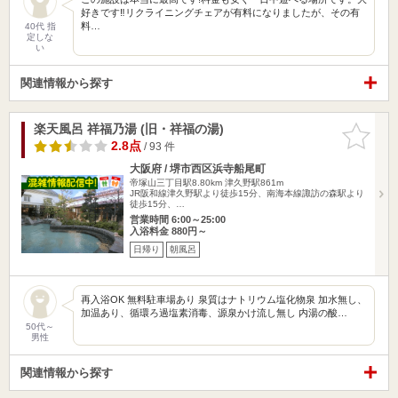
好きです‼︎リクライニングチェアが有料になりましたが、その有
料…
40代 指
定しな
い
関連情報から探す
楽天風呂 祥福乃湯 (旧・祥福の湯)
お気に入
りに追加
2.8点
/ 93 件
大阪府 / 堺市西区浜寺船尾町
帝塚山三丁目駅8.80km
津久野駅861m
JR阪和線津久野駅より徒歩15分、南海本線諏訪の森駅より
徒歩15分、…
営業時間 6:00～25:00
入浴料金 880円～
日帰り
朝風呂
再入浴OK 無料駐車場あり 泉質はナトリウム塩化物泉 加水無し、
加温あり、循環ろ過塩素消毒、源泉かけ流し無し 内湯の酸…
50代～
男性
関連情報から探す