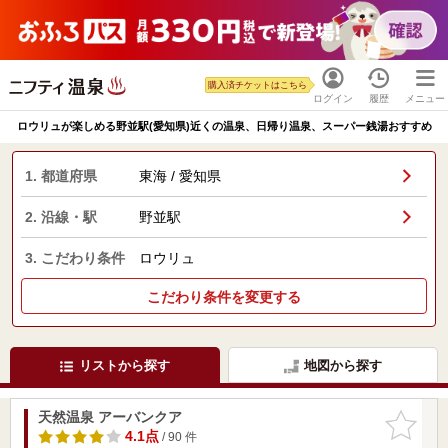
購入済チケットはこちら
ログイン
履歴
メニュー
ロウリュが楽しめる野並駅(愛知県)近くの温泉、日帰り温泉、スーパー銭湯おすすめ
1. 都道府県
東海 / 愛知県
2. 沿線・駅
野並駅
3. こだわり条件
ロウリュ
こだわり条件を変更する
リストから探す
地図から探す
天然温泉 アーバンクア
お気に入
りに追加
4.1点
/ 90 件