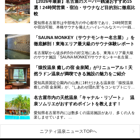
【2026年最新】名古屋のスーパー銭湯おすすめ15
この地で30年にわたり愛され続けてきた施設だからこそ、
選！24時間営業・宿泊・サウナなど目的別に徹底比
地元住民をはじめオープンを待ちわびている人も多いのでは
ないでしょうか。
較
老朽化した設備の補修を機に、2年前からじっくり構想を練
ってきたというだけあって、館内の充実度は想像以上。
愛知県名古屋市は中部地方の中心都市であり、24時間営業
以前の4倍に拡張したという露天エリアや10の浴槽、40人収
や宿泊可能、本格サウナを備えたハイレベルなスーパー銭湯
容の巨大なスタジアムサウナに、岩盤浴やリラクゼーション
が密集する激戦区です。
までまるごと楽しめる施設に生まれ変わりました。
「SAUNA MONKEY（サウナモンキー名古屋）」を
そのため、「日々の仕事の疲れを心身ともにリセットした
今回は、全面リニューアルして新しくなった「スパアクアス
徹底解剖！東海エリア最大級のサウナ体験レポート
い」「休日に時間を忘れて1日中ダラダラ過ごしたい」「コ
湯友楽」に一足早くお邪魔して取材してきました！
スパ良く非日常の極上体験を味わいたい」人向けの施設が多
名古屋駅から徒歩約5分の好立地にある、東海エリア最大級
くある点が魅力です！
のサウナ施設「SAUNA MONKEY/サウナモンキー名古屋」
をご存じですか？
今回は、名古屋市でおすすめのスーパー銭湯を紹介します。
「名古屋駅周辺ってサウナが少ないよね」という声をよく耳
お好みの温泉施設を見つけて楽しんでくださいね。
「猿投温泉 癒しの宿 金泉閣」がリニューアル！天
にするだけあり、アクセスの良さにも胸が高鳴ります。
然ラドン温泉が満喫できる施設の魅力をご紹介
今回は普段は男性専用となっているパブリックサウナが、女
性専用で公開される『レディースデー』が開催されたので、
愛知高原国定公園内の山奥に1軒だけある温泉宿「猿投温泉
さっそく取材してきました！
癒しの宿 金泉閣」が、“しあわせ隠れ里”をコンセプトにリニ
ューアルオープンします。
名古屋市内の天然温泉「キャナル・リゾート」 温
天然ラドン温泉が堪能できるお風呂や、新設・改装された客
泉ソムリエがおすすめポイントを教えます！
室、地元の食材と温泉水で作られたお料理……。
新しくなった「猿投温泉 癒しの宿 金泉閣」の魅力を丸ごと
愛知県名古屋市内には数多くの温浴施設があり、多くの人を
ご紹介します。
楽しませています。
その中でも今回は「キャナル・リゾート」について、温泉ソ
ムリエの目線で紹介していきます！
ニフティ温泉ニュースTOPへ
名古屋市内にはスーパー銭湯や日帰り温泉が多く、「どこに
行こうかな？」と悩んでしまう方も多いと思います。