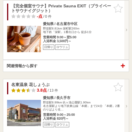
【完全個室サウナ】Private Sauna EXIT（プライベー
お気に入
トサウナイグジット）
りに追加
-点
/ 0 件
愛知県 / 名古屋市中区
野並駅8.81km
栄町駅260m
地下鉄「栄駅」1番出口から 徒歩1分
営業時間 9:00～翌5:00
入浴料金 3,500円～
日帰り
ロウリュ
関連情報から探す
名東温泉 花しょうぶ
お気に入
りに追加
3.8点
/ 13 件
愛知県 / 長久手市
野並駅8.99km
杁ヶ池公園駅1.90km
名古屋駅より地下鉄東山線「本郷」まで24分 「本郷」2番
のりばより名…
営業時間 9:00～25:00
入浴料金 820円～
日帰り
ロウリュ