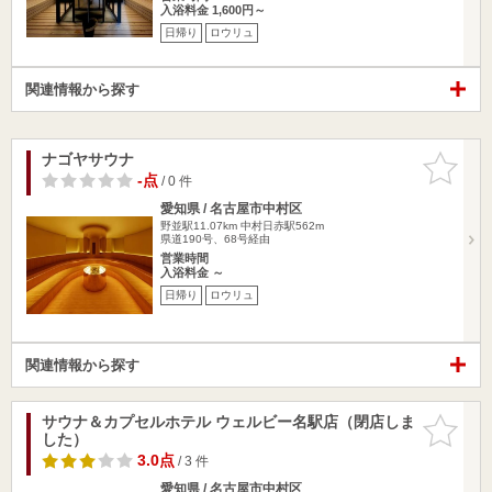
入浴料金 1,600円～
日帰り
ロウリュ
関連情報から探す
ナゴヤサウナ
お気に入
りに追加
-点
/ 0 件
愛知県 / 名古屋市中村区
野並駅11.07km
中村日赤駅562m
県道190号、68号経由
営業時間
入浴料金 ～
日帰り
ロウリュ
関連情報から探す
サウナ＆カプセルホテル ウェルビー名駅店（閉店しま
お気に入
した）
りに追加
3.0点
/ 3 件
愛知県 / 名古屋市中村区