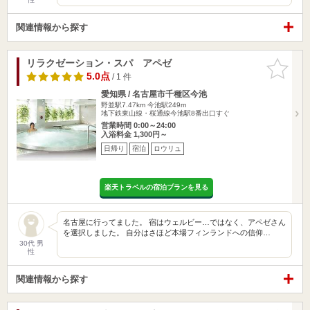
関連情報から探す
リラクゼーション・スパ アペゼ
お気に入
りに追加
5.0点
/ 1 件
愛知県 / 名古屋市千種区今池
野並駅7.47km
今池駅249m
地下鉄東山線・桜通線今池駅8番出口すぐ
営業時間 0:00～24:00
入浴料金 1,300円～
日帰り
宿泊
ロウリュ
楽天トラベルの宿泊プランを見る
名古屋に行ってました。 宿はウェルビー…ではなく、アペゼさん
を選択しました。 自分はさほど本場フィンランドへの信仰…
30代 男
性
関連情報から探す