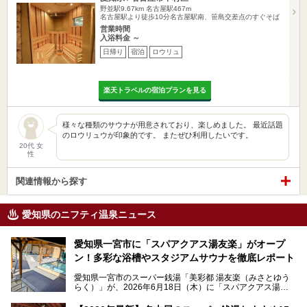
野並駅9.67km
名古屋駅467m
名古屋駅より徒歩10分名古屋駅南、笹島交差点のすぐそば
営業時間
入浴料金 ～
日帰り
宿泊
ロウリュ
楽天トラベルの宿泊プランを見る
様々な種類のサウナが用意されており、楽しめました。 最近話題
のロウリュウが印象的です。 またぜひ利用したいです。
20代 女
性
関連情報から探す
愛知県のニフティ温泉ニュース
愛知県一宮市に「スパアクアス湯友楽」がオープ
ン！多彩な浴槽やスタジアムサウナを徹底レポート
愛知県一宮市のスーパー銭湯「美彩都 湯友楽（みさとゆう
らく）」が、2026年6月18日（木）に「スパアクアス湯友
楽」としてリニューアルオープン！