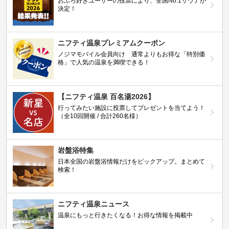
おふろ好きユーザーの投票により、全国No.1サウナが
決定！
ニフティ温泉プレミアムクーポン
ノジマモバイル会員向け 通常よりもお得な「特別価
格」で人気の温泉を満喫できる！
【ニフティ温泉 百名湯2026】
行ってみたい施設に投票してプレゼントを当てよう！
（全10回開催 / 合計260名様）
岩盤浴特集
日本全国の岩盤浴情報だけをピックアップ。まとめて
検索！
ニフティ温泉ニュース
温泉にもっと行きたくなる！お得な情報を掲載中