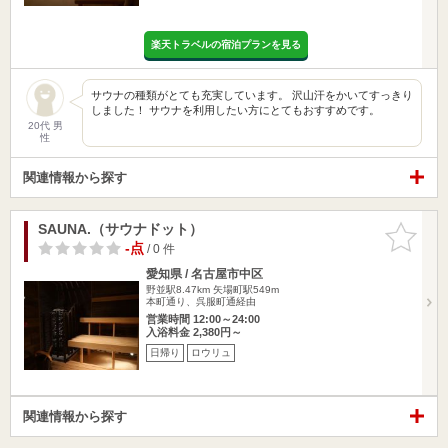
楽天トラベルの宿泊プランを見る
サウナの種類がとても充実しています。 沢山汗をかいてすっきり
しました！ サウナを利用したい方にとてもおすすめです。
20代 男
性
関連情報から探す
SAUNA.（サウナドット）
お気に入
りに追加
-点
/ 0 件
愛知県 / 名古屋市中区
野並駅8.47km
矢場町駅549m
本町通り、呉服町通経由
営業時間 12:00～24:00
入浴料金 2,380円～
日帰り
ロウリュ
関連情報から探す