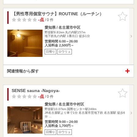
【男性専用個室サウナ】ROUTINE（ルーチン）
お気に入
りに追加
-点
/ 0 件
愛知県 / 名古屋市中区
野並駅9.81km
丸の内駅157m
地下鉄丸の内駅 1番出口 徒歩1分
営業時間 6:00～26:00
入浴料金 2,500円～
日帰り
ロウリュ
関連情報から探す
SENSE sauna -Nagoya-
お気に入
りに追加
-点
/ 0 件
愛知県 / 名古屋市中村区
野並駅10.07km
国際センター駅249m
JR名古屋駅より車で1分 名古屋市営地下鉄 名古屋駅 徒歩6
分 …
営業時間 9:00～24:00
入浴料金 1,700円～
日帰り
ロウリュ