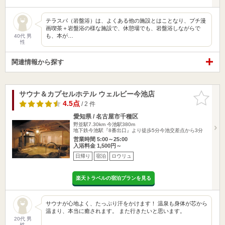
テラスパ（岩盤浴）は、よくある他の施設とはことなり、プチ漫
画喫茶＋岩盤浴の様な施設で、休憩場でも、岩盤浴しながらで
も、本が…
40代 男
性
関連情報から探す
サウナ＆カプセルホテル ウェルビー今池店
お気に入
りに追加
4.5点
/ 2 件
愛知県 / 名古屋市千種区
野並駅7.30km
今池駅380m
地下鉄今池駅『8番出口』より徒歩5分今池交差点から3分
営業時間 5:00～25:00
入浴料金 1,500円～
日帰り
宿泊
ロウリュ
楽天トラベルの宿泊プランを見る
サウナが心地よく、たっぷり汗をかけます！ 温泉も身体が芯から
温まり、本当に癒されます。 また行きたいと思います。
20代 男
性