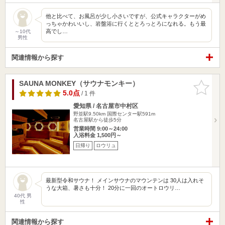
他と比べて、お風呂が少し小さいですが、公式キャラクターがめ
っちゃかわいいし、岩盤浴に行くととろっとろになれる。もう最
高でし…
～10代
男性
関連情報から探す
SAUNA MONKEY（サウナモンキー）
お気に入
りに追加
5.0点
/ 1 件
愛知県 / 名古屋市中村区
野並駅9.50km
国際センター駅591m
名古屋駅から徒歩5分
営業時間 9:00～24:00
入浴料金 1,500円～
日帰り
ロウリュ
最新型令和サウナ！ メインサウナのマウンテンは 30人は入れそ
うな大箱、暑さも十分！ 20分に一回のオートロウリ…
40代 男
性
関連情報から探す