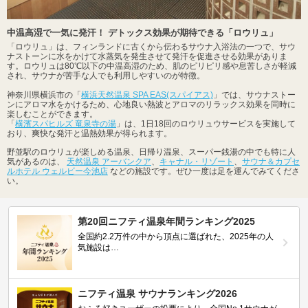
中温高湿で一気に発汗！ デトックス効果が期待できる「ロウリュ」
「ロウリュ」は、フィンランドに古くから伝わるサウナ入浴法の一つで、サウ
ナストーンに水をかけて水蒸気を発生させて発汗を促進させる効果がありま
す。ロウリュは80℃以下の中温高湿のため、肌のピリピリ感や息苦しさが軽減
され、サウナが苦手な人でも利用しやすいのが特徴。
神奈川県横浜市の「
横浜天然温泉 SPA EAS(スパイアス)
」では、サウナストー
ンにアロマ水をかけるため、心地良い熱波とアロマのリラックス効果を同時に
楽しむことができます。
「
横濱スパヒルズ 竜泉寺の湯
」は、1日18回のロウリュウサービスを実施して
おり、爽快な発汗と温熱効果が得られます。
野並駅のロウリュが楽しめる温泉、日帰り温泉、スーパー銭湯の中でも特に人
気があるのは、
天然温泉 アーバンクア
、
キャナル・リゾート
、
サウナ＆カプセ
ルホテル ウェルビー今池店
などの施設です。ぜひ一度は足を運んでみてくださ
い。
第20回ニフティ温泉年間ランキング2025
全国約2.2万件の中から頂点に選ばれた、2025年の人
気施設は…
ニフティ温泉 サウナランキング2026