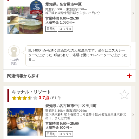
愛知県 / 名古屋市中区
野並駅6.99km
東別院駅398m
地下鉄名城線東別院駅から歩いて約7分
営業時間 6:00～25:30
入浴料金 1,050円～
日帰り
ロウリュ
地下800mから湧く泉温25℃の天然温泉です。受付はエスカレー
ターで上がった３階に有り、浴場は更にエレベーターで上がった
５…
～10代
男性
関連情報から探す
キャナル・リゾート
お気に入
りに追加
3.7点
/ 81 件
愛知県 / 名古屋市中川区玉川町
野並駅7.30km
東海通駅964m
地下鉄六番町駅３番出口より徒歩十数分名古屋高速六番北
出口、または六番…
営業時間 9:00～25:00
入浴料金 900円～
日帰り
ロウリュ