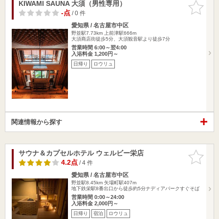
KIWAMI SAUNA 大須（男性専用）
お気に入
りに追加
-点
/ 0 件
愛知県 / 名古屋市中区
野並駅7.73km
上前津駅666m
大須商店街徒歩5分、大須観音駅より徒歩7分
営業時間 6:00～翌4:00
入浴料金 1,200円～
日帰り
ロウリュ
関連情報から探す
サウナ＆カプセルホテル ウェルビー栄店
お気に入
りに追加
4.2点
/ 4 件
愛知県 / 名古屋市中区
野並駅8.45km
矢場町駅407m
地下鉄栄駅8番出口から徒歩約5分ナディアパークすぐそば
営業時間 0:00～24:00
入浴料金 2,000円～
日帰り
宿泊
ロウリュ