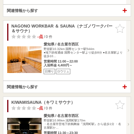
関連情報から探す
NAGONO WORKBAR ＆ SAUNA（ナゴノワークバー
お気に入
＆サウナ）
りに追加
-点
/ 0 件
愛知県 / 名古屋市西区
野並駅10.32km
国際センター駅544m
●地下鉄桜通線 国際センター駅より徒歩8分 ●名古屋駅より
徒歩10…
営業時間 11:00～22:00
入浴料金 4,400円～
日帰り
ロウリュ
関連情報から探す
KIWAMISAUNA（キワミサウナ）
お気に入
りに追加
-点
/ 0 件
愛知県 / 名古屋市西区
野並駅10.96km
浅間町駅170m
・名古屋市営地下鉄鶴舞線『浅間町駅』から徒歩1分 ・名
古屋駅か…
営業時間 11:30～23:30