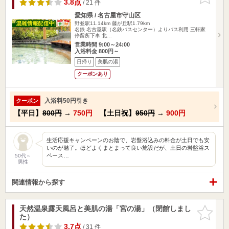
りに追加
3.8点
/ 21 件
愛知県 / 名古屋市守山区
野並駅11.14km
藤が丘駅1.79km
名鉄 名古屋駅（名鉄バスセンター）よりバス利用 三軒家
停留所下車 北…
営業時間 9:00～24:00
入浴料金 800円～
日帰り
美肌の湯
クーポンあり
入浴料50円引き
クーポン
【平日】
800円
→
750円
【土日祝】
950円
→
900円
生活応援キャンペーンのお陰で、岩盤浴込みの料金が土日でも安
いのが魅了。ほどよくまとまって良い施設だが、土日の岩盤浴ス
ペース…
50代～
男性
関連情報から探す
天然温泉露天風呂と美肌の湯「宮の湯」（閉館しまし
お気に入
た）
りに追加
3.7点
/ 31 件