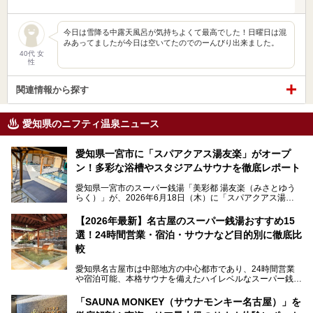
今日は雪降る中露天風呂が気持ちよくて最高でした！日曜日は混
みあってましたが今日は空いてたのでのーんびり出来ました。
40代 女
性
関連情報から探す
愛知県のニフティ温泉ニュース
愛知県一宮市に「スパアクアス湯友楽」がオープ
ン！多彩な浴槽やスタジアムサウナを徹底レポート
愛知県一宮市のスーパー銭湯「美彩都 湯友楽（みさとゆう
らく）」が、2026年6月18日（木）に「スパアクアス湯友
楽」としてリニューアルオープン！
【2026年最新】名古屋のスーパー銭湯おすすめ15
この地で30年にわたり愛され続けてきた施設だからこそ、
選！24時間営業・宿泊・サウナなど目的別に徹底比
地元住民をはじめオープンを待ちわびている人も多いのでは
ないでしょうか。
較
老朽化した設備の補修を機に、2年前からじっくり構想を練
ってきたというだけあって、館内の充実度は想像以上。
愛知県名古屋市は中部地方の中心都市であり、24時間営業
以前の4倍に拡張したという露天エリアや10の浴槽、40人収
や宿泊可能、本格サウナを備えたハイレベルなスーパー銭湯
容の巨大なスタジアムサウナに、岩盤浴やリラクゼーション
が密集する激戦区です。
までまるごと楽しめる施設に生まれ変わりました。
「SAUNA MONKEY（サウナモンキー名古屋）」を
そのため、「日々の仕事の疲れを心身ともにリセットした