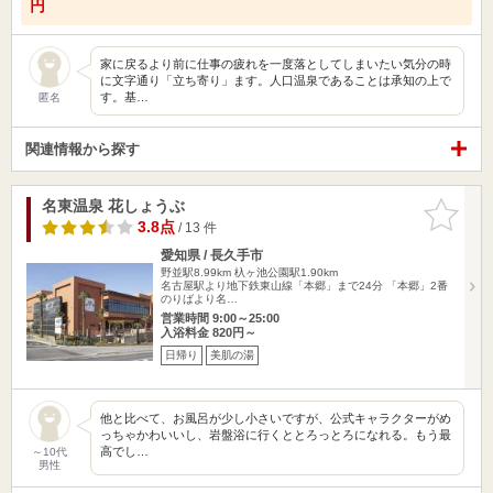
円
家に戻るより前に仕事の疲れを一度落としてしまいたい気分の時
に文字通り「立ち寄り」ます。人口温泉であることは承知の上で
す。基…
匿名
関連情報から探す
名東温泉 花しょうぶ
お気に入
りに追加
3.8点
/ 13 件
愛知県 / 長久手市
野並駅8.99km
杁ヶ池公園駅1.90km
名古屋駅より地下鉄東山線「本郷」まで24分 「本郷」2番
のりばより名…
営業時間 9:00～25:00
入浴料金 820円～
日帰り
美肌の湯
他と比べて、お風呂が少し小さいですが、公式キャラクターがめ
っちゃかわいいし、岩盤浴に行くととろっとろになれる。もう最
高でし…
～10代
男性