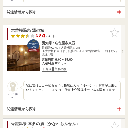
性
関連情報から探す
大曽根温泉 湯の城
お気に入
りに追加
3.8点
/ 37 件
愛知県 / 名古屋市東区
野並駅9.67km
大曽根駅375m
JR大曽根駅南口より徒歩約5分 JR大曽根駅北口・地下鉄名
城線大曽…
営業時間 6:00～25:00
入浴料金 800円～
日帰り
美肌の湯
私は実はココを知るまでは銭湯に入ってゆっくりする事が出来な
い人でした。 ココを知り、仕事上介護福祉士である医療従事者…
40代 男
性
関連情報から探す
香流温泉 喜多の湯（かなれおんせん）
お気に入