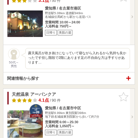
3.1点
/ 50 件
愛知県 / 名古屋市港区
野並駅5.08km
道徳駅949m
名城線伝馬町から駅から送迎バス
営業時間 10:00～24:00
入浴料金 750円～
日帰り
美肌の湯
露天風呂が吹き抜けになっていて寝ながら入れるから気持ち良か
ったです但し階段で2階にあります足の不自由な方は手すりがあ
ります…
50代～
男性
関連情報から探す
天然温泉 アーバンクア
お気に入
りに追加
4.1点
/ 90 件
愛知県 / 名古屋市中区
野並駅6.99km
東別院駅398m
地下鉄名城線東別院駅から歩いて約7分
営業時間 6:00～25:30
入浴料金 1,050円～
日帰り
美肌の湯