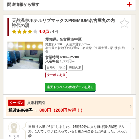
関連情報から探す
天然温泉ホテルリブマックスPREMIUM名古屋丸の内
お気に入
神代の湯
りに追加
4.0点
/ 4 件
愛知県 / 名古屋市中区
野並駅9.29km
久屋大通駅365m
名古屋市営地下鉄桜通線・名城線「久屋大通」駅 徒歩 約3
分
営業時間 6:00～25:00
入浴料金 1,000円～
日帰り
宿泊
美肌の湯
クーポンあり
楽天トラベルの宿泊プランを見る
入浴料割引
クーポン
通常
1,000円
→
800円（200円お得！）
日帰り温泉で利用しました。16時30分に入りほぼ貸切状態で入
浴。1人でサウナに入っていると後から2名ほど来ました。入った
瞬…
40代 男