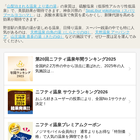
「
山梨泊まれる温泉 より道の湯
」の泉質は、硫酸塩泉（低張性アルカリ性低温
泉）で、美肌効果が期待できます。神奈川県の「
SpaLibur yokohama（スパリ
ブールヨコハマ）
」は、炭酸水素塩泉で角質を柔らかくし、新陳代謝を高める
効果が期待できます。
野並駅の美肌の湯が楽しめる温泉、日帰り温泉、スーパー銭湯の中でも特に人
気があるのは、
天然温泉 白鳥の湯（しらとりのゆ）
、
天然温泉 アーバンク
ア
、
山王温泉 喜多の湯（きたのゆ）
などの施設です。ぜひ一度は足を運んでみ
てください。
第20回ニフティ温泉年間ランキング2025
全国約2.2万件の中から頂点に選ばれた、2025年の人
気施設は…
ニフティ温泉 サウナランキング2026
おふろ好きユーザーの投票により、全国No.1サウナが
決定！
ニフティ温泉プレミアムクーポン
ノジマモバイル会員向け 通常よりもお得な「特別価
格」で人気の温泉を満喫できる！