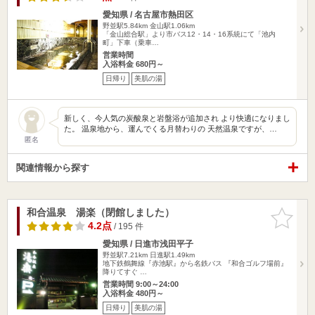
愛知県 / 名古屋市熱田区
野並駅5.84km
金山駅1.06km
「金山総合駅」より市バス12・14・16系統にて「池内
町」下車（乗車…
営業時間
入浴料金 680円～
日帰り
美肌の湯
新しく、今人気の炭酸泉と岩盤浴が追加され より快適になりまし
た。 温泉地から、運んでくる月替わりの 天然温泉ですが、…
匿名
関連情報から探す
和合温泉 湯楽（閉館しました）
お気に入
りに追加
4.2点
/ 195 件
愛知県 / 日進市浅田平子
野並駅7.21km
日進駅1.49km
地下鉄鶴舞線『赤池駅』から名鉄バス 『和合ゴルフ場前』
降りてすぐ …
営業時間 9:00～24:00
入浴料金 480円～
日帰り
美肌の湯