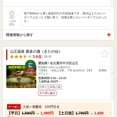
地下800mから湧く泉温25℃の天然温泉です。受付はエスカレー
ターで上がった３階に有り、浴場は更にエレベーターで上がった
５…
～10代
男性
関連情報から探す
山王温泉 喜多の湯（きたのゆ）
お気に入
りに追加
3.6点
/ 39 件
愛知県 / 名古屋市中川区山王
野並駅8.22km
山王駅237m
【電車】「名鉄山王駅」下車 徒歩約5分 【車】 新洲崎
JCTより…
営業時間 9:00～24:00
入浴料金 800円～
日帰り
美肌の湯
クーポンあり
入浴＋岩盤浴 100円引き
クーポン
【平日】
1,580円
→
1,480円
【土日祝】
1,780円
→
1,680