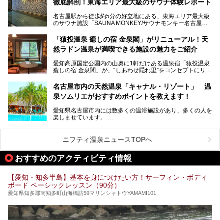
今回は、全面リニューアルして新しくなった「スパアクアス
徹底解剖！東海エリア最大級のサウナ体験レポート
い」「休日に時間を忘れて1日中ダラダラ過ごしたい」「コ
湯友楽」に一足早くお邪魔して取材してきました！
スパ良く非日常の極上体験を味わいたい」人向けの施設が多
名古屋駅から徒歩約5分の好立地にある、東海エリア最大級
くある点が魅力です！
のサウナ施設「SAUNA MONKEY/サウナモンキー名古屋」
をご存じですか？
今回は、名古屋市でおすすめのスーパー銭湯を紹介します。
「名古屋駅周辺ってサウナが少ないよね」という声をよく耳
お好みの温泉施設を見つけて楽しんでくださいね。
「猿投温泉 癒しの宿 金泉閣」がリニューアル！天
にするだけあり、アクセスの良さにも胸が高鳴ります。
然ラドン温泉が満喫できる施設の魅力をご紹介
今回は普段は男性専用となっているパブリックサウナが、女
性専用で公開される『レディースデー』が開催されたので、
愛知高原国定公園内の山奥に1軒だけある温泉宿「猿投温泉
さっそく取材してきました！
癒しの宿 金泉閣」が、“しあわせ隠れ里”をコンセプトにリニ
ューアルオープンします。
名古屋市内の天然温泉「キャナル・リゾート」 温
天然ラドン温泉が堪能できるお風呂や、新設・改装された客
泉ソムリエがおすすめポイントを教えます！
室、地元の食材と温泉水で作られたお料理……。
新しくなった「猿投温泉 癒しの宿 金泉閣」の魅力を丸ごと
愛知県名古屋市内には数多くの温浴施設があり、多くの人を
ご紹介します。
楽しませています。
その中でも今回は「キャナル・リゾート」について、温泉ソ
ムリエの目線で紹介していきます！
ニフティ温泉ニュースTOPへ
名古屋市内にはスーパー銭湯や日帰り温泉が多く、「どこに
行こうかな？」と悩んでしまう方も多いと思います。
おすすめのアクティビティ情報
ぜひこの記事を参考にして「キャナル・リゾート」に出かけ
てみるのはいかがでしょうか？
【愛知・知多半島】基本を身につけたい方！サーフィン・ボディ
ボード ベーシックレッスン（90分）
愛知県知多郡南知多町山海橋詰59マリンシャトウYAMAMI101