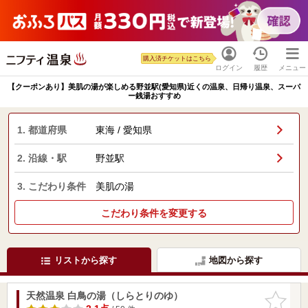
購入済チケットはこちら
ログイン
履歴
メニュー
【クーポンあり】美肌の湯が楽しめる野並駅(愛知県)近くの温泉、日帰り温泉、スーパ
ー銭湯おすすめ
1. 都道府県
東海 / 愛知県
2. 沿線・駅
野並駅
3. こだわり条件
美肌の湯
こだわり条件を変更する
リストから探す
地図から探す
天然温泉 白鳥の湯（しらとりのゆ）
お気に入
りに追加