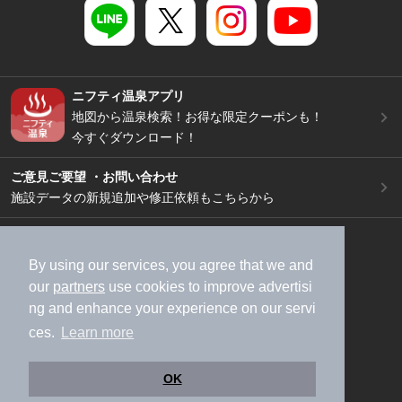
ニフティ温泉アプリ
地図から温泉検索！お得な限定クーポンも！
今すぐダウンロード！
ご意見ご要望 ・お問い合わせ
施設データの新規追加や修正依頼もこちらから
スマートフォン
/
PC
加盟店募集（資料請求）
広告出稿のご案内
By using our services, you agree that we and
our
partners
use cookies to improve advertisi
利用規約
ライフスタイルMEMBERS+規約
ng and enhance your experience on our servi
特定商取引法に基づく表記
ヘルプ
採用情報
ces.
Learn more
運営会社
個人情報保護ポリシー
©NIFTY Lifestyle Co., Ltd.
OK