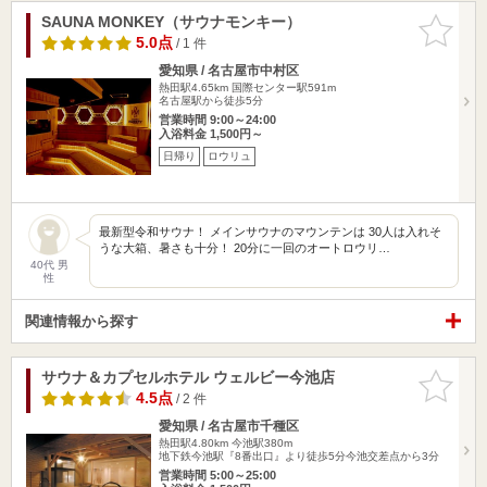
SAUNA MONKEY（サウナモンキー）
お気に入
りに追加
5.0点
/ 1 件
愛知県 / 名古屋市中村区
熱田駅4.65km
国際センター駅591m
名古屋駅から徒歩5分
営業時間 9:00～24:00
入浴料金 1,500円～
日帰り
ロウリュ
最新型令和サウナ！ メインサウナのマウンテンは 30人は入れそ
うな大箱、暑さも十分！ 20分に一回のオートロウリ…
40代 男
性
関連情報から探す
サウナ＆カプセルホテル ウェルビー今池店
お気に入
りに追加
4.5点
/ 2 件
愛知県 / 名古屋市千種区
熱田駅4.80km
今池駅380m
地下鉄今池駅『8番出口』より徒歩5分今池交差点から3分
営業時間 5:00～25:00