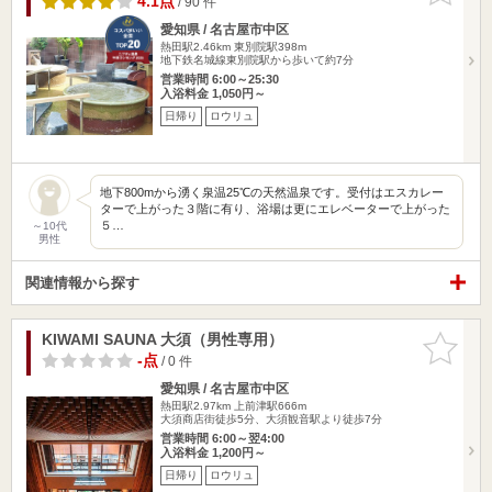
4.1点
/ 90 件
愛知県 / 名古屋市中区
熱田駅2.46km
東別院駅398m
地下鉄名城線東別院駅から歩いて約7分
営業時間 6:00～25:30
入浴料金 1,050円～
日帰り
ロウリュ
地下800mから湧く泉温25℃の天然温泉です。受付はエスカレー
ターで上がった３階に有り、浴場は更にエレベーターで上がった
５…
～10代
男性
関連情報から探す
KIWAMI SAUNA 大須（男性専用）
お気に入
りに追加
-点
/ 0 件
愛知県 / 名古屋市中区
熱田駅2.97km
上前津駅666m
大須商店街徒歩5分、大須観音駅より徒歩7分
営業時間 6:00～翌4:00
入浴料金 1,200円～
日帰り
ロウリュ