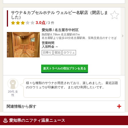
サウナ＆カプセルホテル ウェルビー名駅店（閉店しま
お気に入
した）
りに追加
3.0点
/ 3 件
愛知県 / 名古屋市中村区
熱田駅4.78km
名古屋駅467m
名古屋駅より徒歩10分名古屋駅南、笹島交差点のすぐそば
営業時間
入浴料金 ～
日帰り
宿泊
ロウリュ
楽天トラベルの宿泊プランを見る
様々な種類のサウナが用意されており、楽しめました。 最近話題
のロウリュウが印象的です。 またぜひ利用したいです。
20代 女
性
関連情報から探す
愛知県のニフティ温泉ニュース