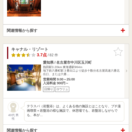
関連情報から探す
キャナル・リゾート
お気に入
りに追加
3.7点
/ 82 件
愛知県 / 名古屋市中川区玉川町
熱田駅3.20km
東海通駅964m
地下鉄六番町駅３番出口より徒歩十数分名古屋高速六番北
出口、または六番…
営業時間 9:00～25:00
入浴料金 900円～
日帰り
ロウリュ
テラスパ（岩盤浴）は、よくある他の施設とはことなり、プチ漫
画喫茶＋岩盤浴の様な施設で、休憩場でも、岩盤浴しながらで
も、本が…
40代 男
性
関連情報から探す