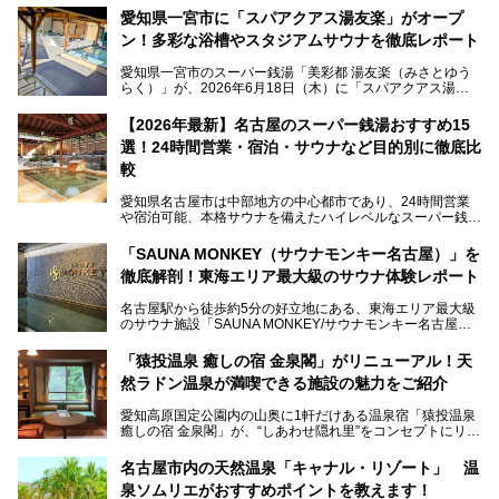
愛知県一宮市に「スパアクアス湯友楽」がオープ
ン！多彩な浴槽やスタジアムサウナを徹底レポート
愛知県一宮市のスーパー銭湯「美彩都 湯友楽（みさとゆう
らく）」が、2026年6月18日（木）に「スパアクアス湯友
楽」としてリニューアルオープン！
【2026年最新】名古屋のスーパー銭湯おすすめ15
この地で30年にわたり愛され続けてきた施設だからこそ、
選！24時間営業・宿泊・サウナなど目的別に徹底比
地元住民をはじめオープンを待ちわびている人も多いのでは
ないでしょうか。
較
老朽化した設備の補修を機に、2年前からじっくり構想を練
ってきたというだけあって、館内の充実度は想像以上。
愛知県名古屋市は中部地方の中心都市であり、24時間営業
以前の4倍に拡張したという露天エリアや10の浴槽、40人収
や宿泊可能、本格サウナを備えたハイレベルなスーパー銭湯
容の巨大なスタジアムサウナに、岩盤浴やリラクゼーション
が密集する激戦区です。
までまるごと楽しめる施設に生まれ変わりました。
「SAUNA MONKEY（サウナモンキー名古屋）」を
そのため、「日々の仕事の疲れを心身ともにリセットした
今回は、全面リニューアルして新しくなった「スパアクアス
徹底解剖！東海エリア最大級のサウナ体験レポート
い」「休日に時間を忘れて1日中ダラダラ過ごしたい」「コ
湯友楽」に一足早くお邪魔して取材してきました！
スパ良く非日常の極上体験を味わいたい」人向けの施設が多
名古屋駅から徒歩約5分の好立地にある、東海エリア最大級
くある点が魅力です！
のサウナ施設「SAUNA MONKEY/サウナモンキー名古屋」
をご存じですか？
今回は、名古屋市でおすすめのスーパー銭湯を紹介します。
「名古屋駅周辺ってサウナが少ないよね」という声をよく耳
お好みの温泉施設を見つけて楽しんでくださいね。
「猿投温泉 癒しの宿 金泉閣」がリニューアル！天
にするだけあり、アクセスの良さにも胸が高鳴ります。
然ラドン温泉が満喫できる施設の魅力をご紹介
今回は普段は男性専用となっているパブリックサウナが、女
性専用で公開される『レディースデー』が開催されたので、
愛知高原国定公園内の山奥に1軒だけある温泉宿「猿投温泉
さっそく取材してきました！
癒しの宿 金泉閣」が、“しあわせ隠れ里”をコンセプトにリニ
ューアルオープンします。
名古屋市内の天然温泉「キャナル・リゾート」 温
天然ラドン温泉が堪能できるお風呂や、新設・改装された客
泉ソムリエがおすすめポイントを教えます！
室、地元の食材と温泉水で作られたお料理……。