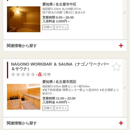
愛知県 / 名古屋市中区
熱田駅5.32km
丸の内駅157m
地下鉄丸の内駅 1番出口 徒歩1分
営業時間 6:00～26:00
入浴料金 2,500円～
日帰り
ロウリュ
関連情報から探す
NAGONO WORKBAR ＆ SAUNA（ナゴノワークバー
お気に入
＆サウナ）
りに追加
-点
/ 0 件
愛知県 / 名古屋市西区
熱田駅5.62km
国際センター駅544m
●地下鉄桜通線 国際センター駅より徒歩8分 ●名古屋駅より
徒歩10…
営業時間 11:00～22:00
入浴料金 4,400円～
日帰り
ロウリュ
関連情報から探す