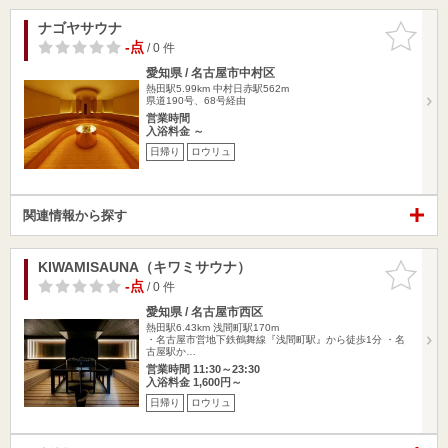
ナゴヤサウナ
お気に入
りに追加
-点
/ 0 件
愛知県 / 名古屋市中村区
熱田駅5.99km
中村日赤駅562m
県道190号、68号経由
営業時間
入浴料金 ～
日帰り
ロウリュ
関連情報から探す
KIWAMISAUNA（キワミサウナ）
お気に入
りに追加
-点
/ 0 件
愛知県 / 名古屋市西区
熱田駅6.43km
浅間町駅170m
・名古屋市営地下鉄鶴舞線『浅間町駅』から徒歩1分 ・名
古屋駅か…
営業時間 11:30～23:30
入浴料金 1,600円～
日帰り
ロウリュ