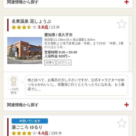
関連情報から探す
名東温泉 花しょうぶ
お気に入
りに追加
3.8点
/ 13 件
愛知県 / 長久手市
熱田駅11.18km
杁ヶ池公園駅1.90km
名古屋駅より地下鉄東山線「本郷」まで24分 「本郷」2番
のりばより名…
営業時間 9:00～25:00
入浴料金 820円～
日帰り
ロウリュ
他と比べて、お風呂が少し小さいですが、公式キャラクターがめ
っちゃかわいいし、岩盤浴に行くととろっとろになれる。もう最
高でし…
～10代
男性
関連情報から探す
お気に入
今空いています
りに追加
湯ごころ ゆるり
4.4点
/ 199 件