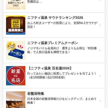
気施設は…
ニフティ温泉 サウナランキング2026
おふろ好きユーザーの投票により、全国No.1サウナが
決定！
ニフティ温泉プレミアムクーポン
ノジマモバイル会員向け 通常よりもお得な「特別価
格」で人気の温泉を満喫できる！
【ニフティ温泉 百名湯2026】
行ってみたい施設に投票してプレゼントを当てよう！
（全10回開催 / 合計260名様）
岩盤浴特集
日本全国の岩盤浴情報だけをピックアップ。まとめて
検索！