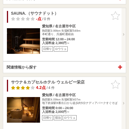
SAUNA.（サウナドット）
お気に入
りに追加
-点
/ 0 件
愛知県 / 名古屋市中区
熱田駅3.99km
矢場町駅549m
本町通り、呉服町通経由
営業時間 12:00～24:00
入浴料金 2,380円～
日帰り
ロウリュ
関連情報から探す
サウナ＆カプセルホテル ウェルビー栄店
お気に入
りに追加
4.2点
/ 4 件
愛知県 / 名古屋市中区
熱田駅4.09km
矢場町駅407m
地下鉄栄駅8番出口から徒歩約5分ナディアパークすぐそば
営業時間 0:00～24:00
入浴料金 2,000円～
日帰り
宿泊
ロウリュ