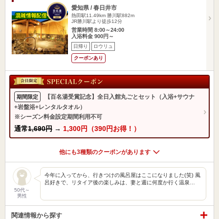
愛知県 / 春日井市
熱田駅11.49km
勝川駅882m
JR勝川駅より徒歩12分
営業時間 8:00～24:00
入浴料金 900円～
日帰り
ロウリュ
クーポンあり
【百名湯受賞記念】全日入館丸ごとセット（入浴+サウナ
期間限定
+岩盤浴+レンタルタオル）
※シーズン料金設定期間利用不可
通常
1,690円
→
1,300円（390円お得！）
他にも3種類のクーポンがあります
今年に入ってから、行きつけの風呂屋はここになりました(笑) 風
呂好きで、リタイア後の楽しみは、妻と週に何度か行く温泉…
50代～
男性
関連情報から探す