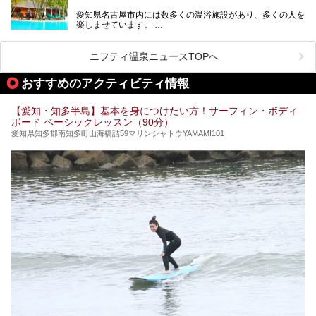
新しくなった「猿投温泉 癒しの宿 金泉閣」の魅力を丸ごと
愛知県名古屋市内には数多くの温浴施設があり、多くの人を
ご紹介します。
楽しませています。
その中でも今回は「キャナル・リゾート」について、温泉ソ
ムリエの目線で紹介していきます！
ニフティ温泉ニュースTOPへ
名古屋市内にはスーパー銭湯や日帰り温泉が多く、「どこに
行こうかな？」と悩んでしまう方も多いと思います。
おすすめのアクティビティ情報
ぜひこの記事を参考にして「キャナル・リゾート」に出かけ
てみるのはいかがでしょうか？
【愛知・知多半島】基本を身につけたい方！サーフィン・ボディ
ボード ベーシックレッスン（90分）
愛知県知多郡南知多町山海橋詰59マリンシャトウYAMAMI101