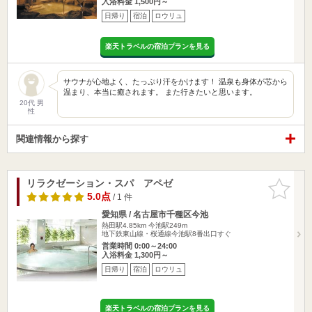
入浴料金 1,500円～
日帰り
宿泊
ロウリュ
楽天トラベルの宿泊プランを見る
サウナが心地よく、たっぷり汗をかけます！ 温泉も身体が芯から
温まり、本当に癒されます。 また行きたいと思います。
20代 男
性
関連情報から探す
リラクゼーション・スパ アペゼ
お気に入
りに追加
5.0点
/ 1 件
愛知県 / 名古屋市千種区今池
熱田駅4.85km
今池駅249m
地下鉄東山線・桜通線今池駅8番出口すぐ
営業時間 0:00～24:00
入浴料金 1,300円～
日帰り
宿泊
ロウリュ
楽天トラベルの宿泊プランを見る