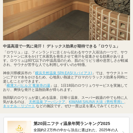
中温高湿で一気に発汗！ デトックス効果が期待できる「ロウリュ」
「ロウリュ」は、フィンランドに古くから伝わるサウナ入浴法の一つで、サウ
ナストーンに水をかけて水蒸気を発生させて発汗を促進させる効果がありま
す。ロウリュは80℃以下の中温高湿のため、肌のピリピリ感や息苦しさが軽減
され、サウナが苦手な人でも利用しやすいのが特徴。
神奈川県横浜市の「
横浜天然温泉 SPA EAS(スパイアス)
」では、サウナストー
ンにアロマ水をかけるため、心地良い熱波とアロマのリラックス効果を同時に
楽しむことができます。
「
横濱スパヒルズ 竜泉寺の湯
」は、1日18回のロウリュウサービスを実施して
おり、爽快な発汗と温熱効果が得られます。
熱田駅のロウリュが楽しめる温泉、日帰り温泉、スーパー銭湯の中でも特に人
気があるのは、
天然温泉 アーバンクア
、
KIWAMI SAUNA 大須（男性専用）
、
キャナル・リゾート
などの施設です。ぜひ一度は足を運んでみてください。
第20回ニフティ温泉年間ランキング2025
全国約2.2万件の中から頂点に選ばれた、2025年の人