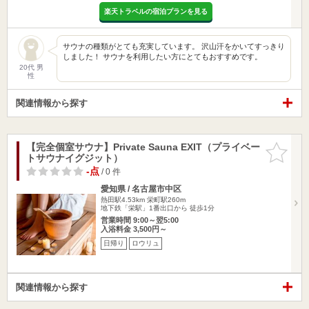
楽天トラベルの宿泊プランを見る
サウナの種類がとても充実しています。 沢山汗をかいてすっきり
しました！ サウナを利用したい方にとてもおすすめです。
20代 男
性
関連情報から探す
【完全個室サウナ】Private Sauna EXIT（プライベー
お気に入
トサウナイグジット）
りに追加
-点
/ 0 件
愛知県 / 名古屋市中区
熱田駅4.53km
栄町駅260m
地下鉄「栄駅」1番出口から 徒歩1分
営業時間 9:00～翌5:00
入浴料金 3,500円～
日帰り
ロウリュ
関連情報から探す