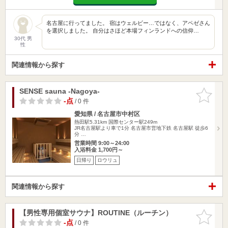
名古屋に行ってました。 宿はウェルビー…ではなく、アペゼさん
を選択しました。 自分はさほど本場フィンランドへの信仰…
30代 男
性
関連情報から探す
SENSE sauna -Nagoya-
お気に入
りに追加
-点
/ 0 件
愛知県 / 名古屋市中村区
熱田駅5.31km
国際センター駅249m
JR名古屋駅より車で1分 名古屋市営地下鉄 名古屋駅 徒歩6
分 …
営業時間 9:00～24:00
入浴料金 1,700円～
日帰り
ロウリュ
関連情報から探す
【男性専用個室サウナ】ROUTINE（ルーチン）
お気に入
りに追加
-点
/ 0 件