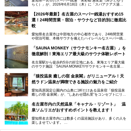
愛知県一宮市のスーパー銭湯「美彩都 湯友楽（みさとゆう
らく）」が、2026年6月18日（木）に「スパアクアス湯友
楽」としてリニューアルオープン！
【2026年最新】名古屋のスーパー銭湯おすすめ15
この地で30年にわたり愛され続けてきた施設だからこそ、
選！24時間営業・宿泊・サウナなど目的別に徹底比
地元住民をはじめオープンを待ちわびている人も多いのでは
ないでしょうか。
較
老朽化した設備の補修を機に、2年前からじっくり構想を練
ってきたというだけあって、館内の充実度は想像以上。
愛知県名古屋市は中部地方の中心都市であり、24時間営業
以前の4倍に拡張したという露天エリアや10の浴槽、40人収
や宿泊可能、本格サウナを備えたハイレベルなスーパー銭湯
容の巨大なスタジアムサウナに、岩盤浴やリラクゼーション
が密集する激戦区です。
までまるごと楽しめる施設に生まれ変わりました。
「SAUNA MONKEY（サウナモンキー名古屋）」を
そのため、「日々の仕事の疲れを心身ともにリセットした
今回は、全面リニューアルして新しくなった「スパアクアス
徹底解剖！東海エリア最大級のサウナ体験レポート
い」「休日に時間を忘れて1日中ダラダラ過ごしたい」「コ
湯友楽」に一足早くお邪魔して取材してきました！
スパ良く非日常の極上体験を味わいたい」人向けの施設が多
名古屋駅から徒歩約5分の好立地にある、東海エリア最大級
くある点が魅力です！
のサウナ施設「SAUNA MONKEY/サウナモンキー名古屋」
をご存じですか？
今回は、名古屋市でおすすめのスーパー銭湯を紹介します。
「名古屋駅周辺ってサウナが少ないよね」という声をよく耳
お好みの温泉施設を見つけて楽しんでくださいね。
「猿投温泉 癒しの宿 金泉閣」がリニューアル！天
にするだけあり、アクセスの良さにも胸が高鳴ります。
然ラドン温泉が満喫できる施設の魅力をご紹介
今回は普段は男性専用となっているパブリックサウナが、女
性専用で公開される『レディースデー』が開催されたので、
愛知高原国定公園内の山奥に1軒だけある温泉宿「猿投温泉
さっそく取材してきました！
癒しの宿 金泉閣」が、“しあわせ隠れ里”をコンセプトにリニ
ューアルオープンします。
名古屋市内の天然温泉「キャナル・リゾート」 温
天然ラドン温泉が堪能できるお風呂や、新設・改装された客
泉ソムリエがおすすめポイントを教えます！
室、地元の食材と温泉水で作られたお料理……。
新しくなった「猿投温泉 癒しの宿 金泉閣」の魅力を丸ごと
愛知県名古屋市内には数多くの温浴施設があり、多くの人を
ご紹介します。
楽しませています。
その中でも今回は「キャナル・リゾート」について、温泉ソ
ムリエの目線で紹介していきます！