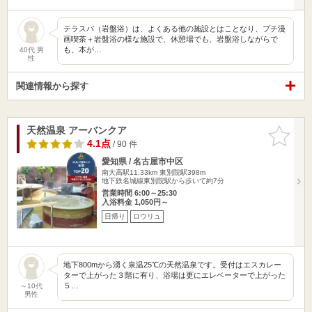
テラスパ（岩盤浴）は、よくある他の施設とはことなり、プチ漫
画喫茶＋岩盤浴の様な施設で、休憩場でも、岩盤浴しながらで
も、本が…
40代 男
性
関連情報から探す
天然温泉 アーバンクア
お気に入
りに追加
4.1点
/ 90 件
愛知県 / 名古屋市中区
南大高駅11.33km
東別院駅398m
地下鉄名城線東別院駅から歩いて約7分
営業時間 6:00～25:30
入浴料金 1,050円～
日帰り
ロウリュ
地下800mから湧く泉温25℃の天然温泉です。受付はエスカレー
ターで上がった３階に有り、浴場は更にエレベーターで上がった
５…
～10代
男性