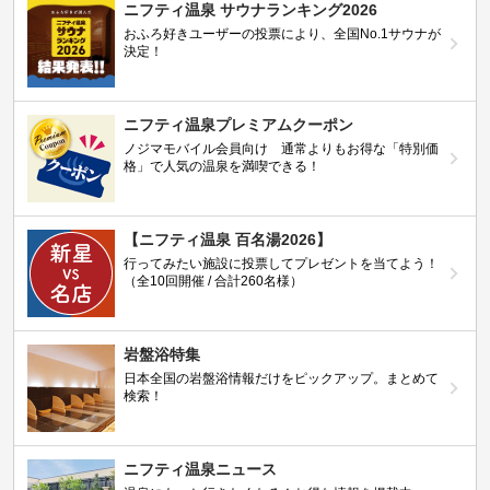
ニフティ温泉 サウナランキング2026
おふろ好きユーザーの投票により、全国No.1サウナが
決定！
ニフティ温泉プレミアムクーポン
ノジマモバイル会員向け 通常よりもお得な「特別価
格」で人気の温泉を満喫できる！
【ニフティ温泉 百名湯2026】
行ってみたい施設に投票してプレゼントを当てよう！
（全10回開催 / 合計260名様）
岩盤浴特集
日本全国の岩盤浴情報だけをピックアップ。まとめて
検索！
ニフティ温泉ニュース