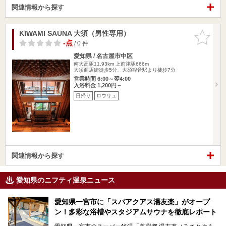
関連情報から探す
KIWAMI SAUNA 大須（男性専用）
お気に入
りに追加
-点
/ 0 件
愛知県 / 名古屋市中区
南大高駅11.93km
上前津駅666m
大須商店街徒歩5分、大須観音駅より徒歩7分
営業時間 6:00～翌4:00
入浴料金 1,200円～
日帰り
ロウリュ
関連情報から探す
愛知県のニフティ温泉ニュース
愛知県一宮市に「スパアクアス湯友楽」がオープ
ン！多彩な浴槽やスタジアムサウナを徹底レポート