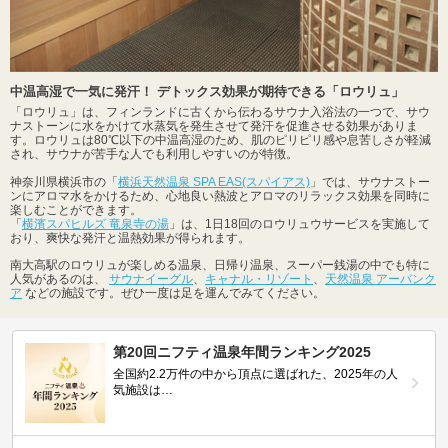
中温高湿で一気に発汗！ デトックス効果が期待できる「ロウリュ」
「ロウリュ」は、フィンランドに古くから伝わるサウナ入浴法の一つで、サウ
ナストーンに水をかけて水蒸気を発生させて発汗を促進させる効果がありま
す。ロウリュは80℃以下の中温高湿のため、肌のピリピリ感や息苦しさが軽減
され、サウナが苦手な人でも利用しやすいのが特徴。
神奈川県横浜市の「
横浜天然温泉 SPA EAS(スパイアス)
」では、サウナストー
ンにアロマ水をかけるため、心地良い熱波とアロマのリラックス効果を同時に
楽しむことができます。
「
横濱スパヒルズ 竜泉寺の湯
」は、1日18回のロウリュウサービスを実施して
おり、爽快な発汗と温熱効果が得られます。
南大高駅のロウリュが楽しめる温泉、日帰り温泉、スーパー銭湯の中でも特に
人気があるのは、
サウナイーグル
、
キャナル・リゾート
、
天然温泉 アーバンク
ア
などの施設です。ぜひ一度は足を運んでみてください。
第20回ニフティ温泉年間ランキング2025
全国約2.2万件の中から頂点に選ばれた、2025年の人
気施設は…