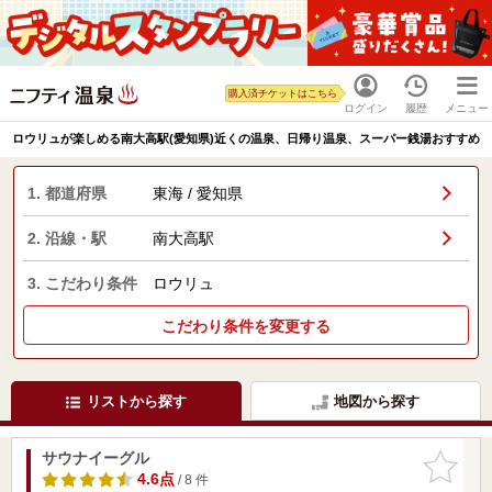
購入済チケットはこちら
ログイン
履歴
メニュー
ロウリュが楽しめる南大高駅(愛知県)近くの温泉、日帰り温泉、スーパー銭湯おすすめ
1. 都道府県
東海 / 愛知県
2. 沿線・駅
南大高駅
3. こだわり条件
ロウリュ
こだわり条件を変更する
リストから探す
地図から探す
サウナイーグル
お気に入
りに追加
4.6点
/ 8 件