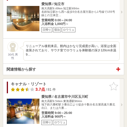
愛知県 / 知立市
南大高駅9.49km
知立駅484m
名鉄知立駅から西へ徒歩5分名古屋方面から1号線で155号
線との立体交…
営業時間 0:00～24:00
入浴料金 1,000円～
日帰り
宿泊
ロウリュ
リニューアル後初来店。館内はかなり完成度が高い。浴室は全面
改装されており、サウナ室でロウリュを体験後の深さ120cm水温
9…
30代 男
性
関連情報から探す
キャナル・リゾート
お気に入
りに追加
3.7点
/ 81 件
愛知県 / 名古屋市中川区玉川町
南大高駅9.54km
東海通駅964m
地下鉄六番町駅３番出口より徒歩十数分名古屋高速六番北
出口、または六番…
営業時間 9:00～25:00
入浴料金 900円～
日帰り
ロウリュ