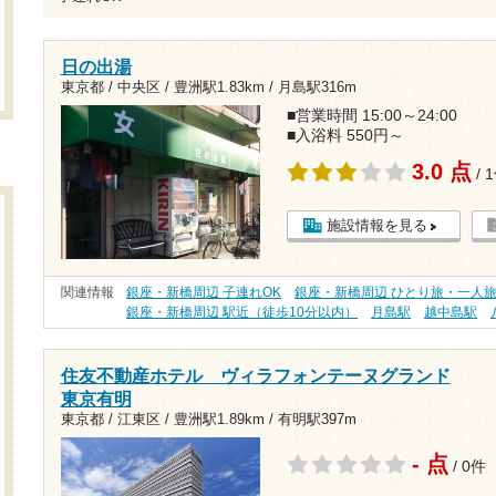
日の出湯
東京都 / 中央区 /
豊洲駅1.83km
/
月島駅316m
■営業時間 15:00～24:00
■入浴料 550円～
3.0 点
/ 
施設情報を見る
関連情報
銀座・新橋周辺 子連れOK
銀座・新橋周辺 ひとり旅・一人
銀座・新橋周辺 駅近（徒歩10分以内）
月島駅
越中島駅
住友不動産ホテル ヴィラフォンテーヌグランド
東京有明
東京都 / 江東区 /
豊洲駅1.89km
/
有明駅397m
- 点
/ 0件