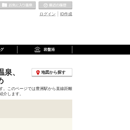
お気に入りの温泉
最近の履歴
ログイン
ID作成
グ
岩盤浴
温泉、
地図から探す
め
す。このページでは豊洲駅から直線距離
紹介します。