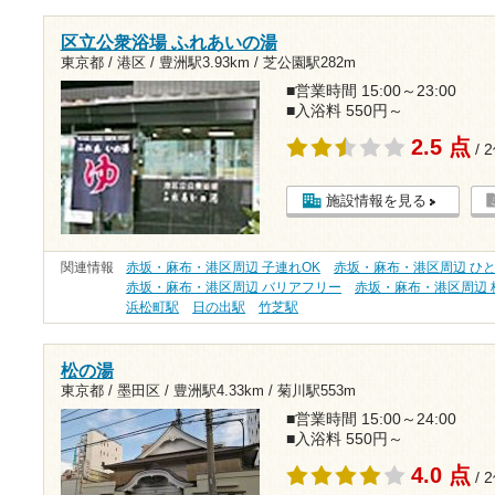
区立公衆浴場 ふれあいの湯
東京都 / 港区 /
豊洲駅3.93km
/
芝公園駅282m
■営業時間 15:00～23:00
■入浴料 550円～
2.5 点
/ 
施設情報を見る
関連情報
赤坂・麻布・港区周辺 子連れOK
赤坂・麻布・港区周辺 ひ
赤坂・麻布・港区周辺 バリアフリー
赤坂・麻布・港区周辺 格
浜松町駅
日の出駅
竹芝駅
松の湯
東京都 / 墨田区 /
豊洲駅4.33km
/
菊川駅553m
■営業時間 15:00～24:00
■入浴料 550円～
4.0 点
/ 