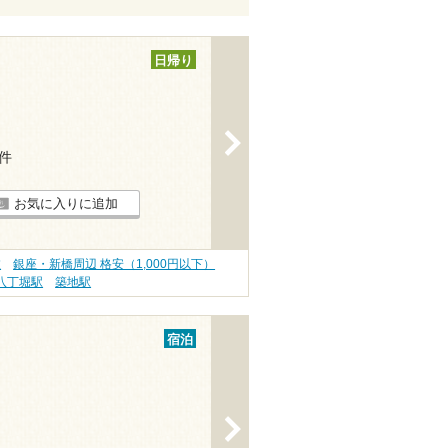
日帰り
>
1件
お気に入りに追加
旅
銀座・新橋周辺 格安（1,000円以下）
八丁堀駅
築地駅
宿泊
>