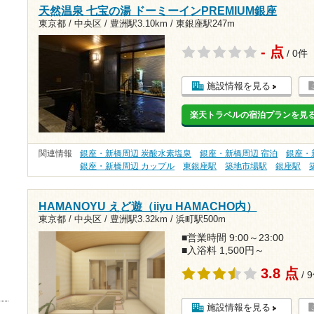
天然温泉 七宝の湯 ドーミーインPREMIUM銀座
東京都 / 中央区 /
豊洲駅3.10km
/
東銀座駅247m
- 点
/ 0件
施設情報を見る
楽天トラベルの宿泊プランを見
関連情報
銀座・新橋周辺 炭酸水素塩泉
銀座・新橋周辺 宿泊
銀座・
銀座・新橋周辺 カップル
東銀座駅
築地市場駅
銀座駅
HAMANOYU えど遊（iiyu HAMACHO内）
東京都 / 中央区 /
豊洲駅3.32km
/
浜町駅500m
■営業時間 9:00～23:00
■入浴料 1,500円～
3.8 点
/ 
施設情報を見る