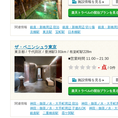
施設情報を見る
楽天トラベルの宿泊プランを見
関連情報
銀座・新橋周辺 宿泊
銀座・新橋周辺 切り傷
銀座・新橋周
京橋駅
東京駅
宝町駅
日本橋駅
ザ・ペニンシュラ東京
東京都 / 千代田区 /
豊洲駅3.91km
/
有楽町駅228m
■営業時間 11:00～21:30
- 点
/ 0件
施設情報を見る
楽天トラベルの宿泊プランを見
関連情報
神田・御茶ノ水・大手町周辺 宿泊
神田・御茶ノ水・大手町周
神田・御茶ノ水・大手町周辺 子連れOK
神田・御茶ノ水・大
銀座駅
二重橋前駅
霞ケ関駅