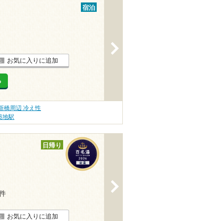
宿泊
>
お気に入りに追加
る
新橋周辺 冷え性
築地駅
日帰り
>
9件
お気に入りに追加