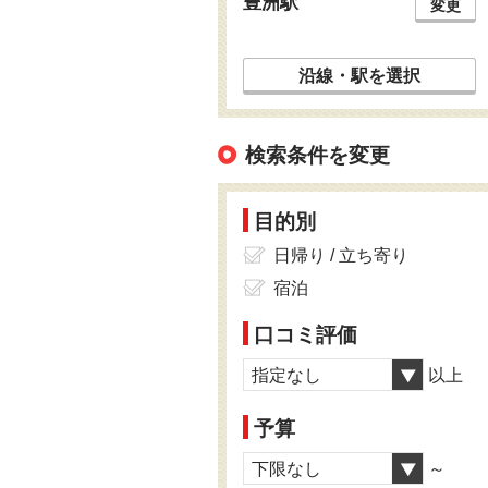
豊洲駅
変更
沿線・駅を選択
検索条件を変更
目的別
日帰り / 立ち寄り
宿泊
口コミ評価
指定なし
以上
予算
下限なし
～