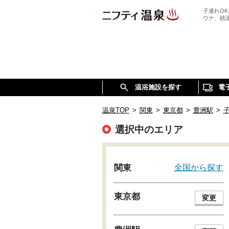
子連れO
ウナ、銭
温浴施設を探す
電
温泉TOP
>
関東
>
東京都
>
豊洲駅
>
選択中のエリア
全国から探す
関東
東京都
変更