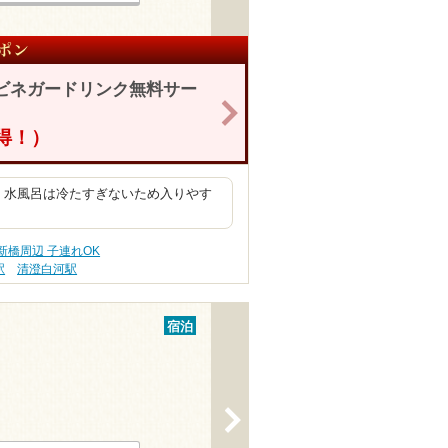
ビネガードリンク無料サー
>
得！）
。水風呂は冷たすぎないため入りやす
新橋周辺 子連れOK
駅
清澄白河駅
宿泊
>