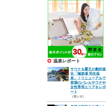
温泉レポート
サウナ＆露天が劇的進
化「極楽湯 羽生温
泉」！リニューアルで
登場のバレルサウナや
女性専用エリアをレポ
ート
（突レポ）