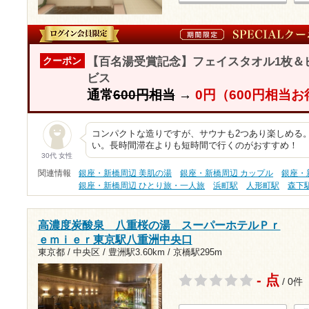
【百名湯受賞記念】フェイスタオル1枚＆
クーポン
ビス
通常
600円相当
→
0円（600円相当お
コンパクトな造りですが、サウナも2つあり楽しめる
い。長時間滞在よりも短時間で行くのがおすすめ！
30代 女性
関連情報
銀座・新橋周辺 美肌の湯
銀座・新橋周辺 カップル
銀座・
銀座・新橋周辺 ひとり旅・一人旅
浜町駅
人形町駅
森下
高濃度炭酸泉 八重桜の湯 スーパーホテルＰｒ
ｅｍｉｅｒ東京駅八重洲中央口
東京都 / 中央区 /
豊洲駅3.60km
/
京橋駅295m
- 点
/ 0件