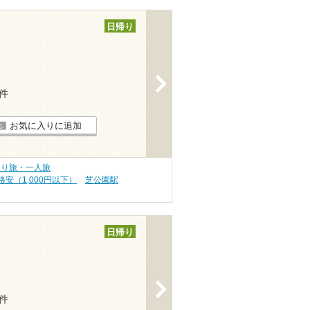
日帰り
>
2件
お気に入りに追加
とり旅・一人旅
安（1,000円以下）
芝公園駅
日帰り
>
2件