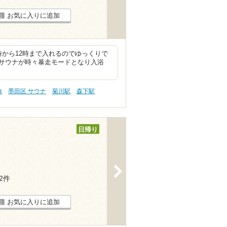
お気に入りに追加
から12時まで入れるのでゆっくりで
サウナが時々暴走モードとなり入浴
旅
墨田区 サウナ
菊川駅
森下駅
日帰り
>
32件
お気に入りに追加