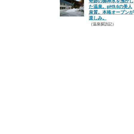
奇跡の御神水を沸かし
た温泉。pH9.6の美人
泉質。本格オープンが
楽しみ。
（温泉探訪記）