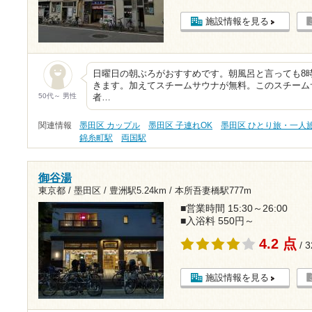
施設情報を見る
日曜日の朝ぶろがおすすめです。朝風呂と言っても8時
きます。加えてスチームサウナが無料。このスチーム
50代～ 男性
者…
関連情報
墨田区 カップル
墨田区 子連れOK
墨田区 ひとり旅・一人
錦糸町駅
両国駅
御谷湯
東京都 / 墨田区 /
豊洲駅5.24km
/
本所吾妻橋駅777m
■営業時間 15:30～26:00
■入浴料 550円～
4.2 点
/ 
施設情報を見る