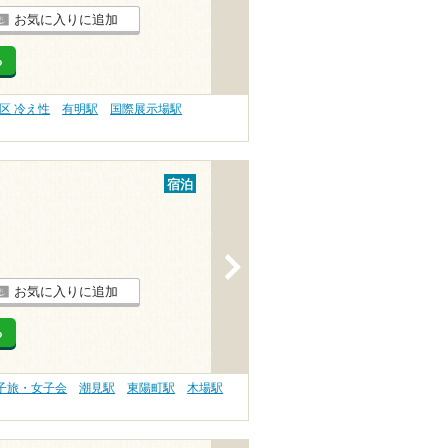
お気に入りに追加
る
区 冷え性
有明駅
国際展示場駅
宿泊
>
お気に入りに追加
る
子旅・女子会
潮見駅
東陽町駅
木場駅