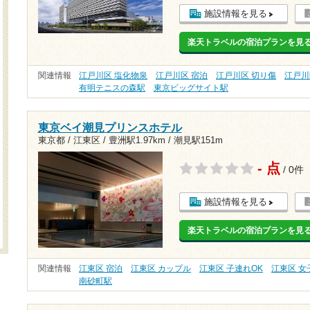
施設情報を見る
楽天トラベルの宿泊プランを見
関連情報
江戸川区 塩化物泉
江戸川区 宿泊
江戸川区 切り傷
江戸川
有明テニスの森駅
東京ビッグサイト駅
東京ベイ潮見プリンスホテル
東京都 / 江東区 /
豊洲駅1.97km
/
潮見駅151m
- 点
/ 0件
施設情報を見る
楽天トラベルの宿泊プランを見
関連情報
江東区 宿泊
江東区 カップル
江東区 子連れOK
江東区 女
南砂町駅