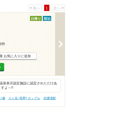
前へ
1
次へ
日帰り
宿泊
>
13件
お気に入りに追加
る
の温泉表示認定施設に認定されただけあ
すよ～!!
切り傷
八ヶ岳 (長野) カップル
信濃境駅