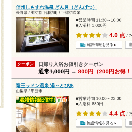
信州しもすわ温泉 ぎん月（ぎんげつ）
長野県 / 諏訪郡下諏訪町 / 下諏訪温泉
■営業時間 11:30～16:00
■入浴料 1,000円
4.0 点
/ 
施設情報を見る
日帰り入浴お値引きクーポン
クーポン
通常
1,000円
→
800円（200円お得
竜王ラドン温泉 湯～とぴあ
山梨県 / 甲斐市
■営業時間 10:00～23:00
■入浴料 880円
4.4 点
/ 
施設情報を見る