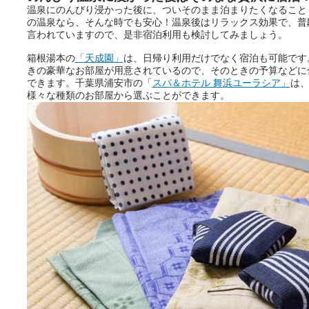
温泉にのんびり浸かった後に、ついそのまま泊まりたくなること
ニフティ温泉の「占いベンチ」
の温泉なら、そんな時でも安心！温泉後はリラックス効果で、普
は、そんなあなたの心のつぶや
言われていますので、是非宿泊利用も検討してみましょう。
きをプロの占い師に相談するこ
とができるサービスです。
箱根湯本の
「天成園」
は、日帰り利用だけでなく宿泊も可能です
きの豪華なお部屋が用意されているので、そのときの予算などに
できます。千葉県浦安市の「
スパ＆ホテル 舞浜ユーラシア」
は
様々な種類のお部屋から選ぶことができます。
おふろパス会員様なら、この特
別なひとときを「毎月10分無
料」でご利用いただけます。
お湯で体がほぐれたら、次は占
い師さんとお話しして、心もほ
ぐしてみませんか？