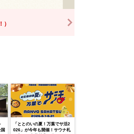
>
得！）
～
「ととのいの夏！万葉でサ活2
全国
026」が今年も開催！サウナ札