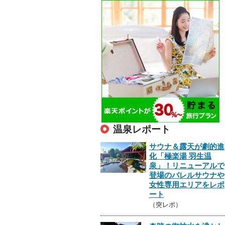
温泉レポート
サウナ＆露天が劇的進
化「極楽湯 羽生温
泉」！リニューアルで
登場のバレルサウナや
女性専用エリアをレポ
ート
（突レポ）