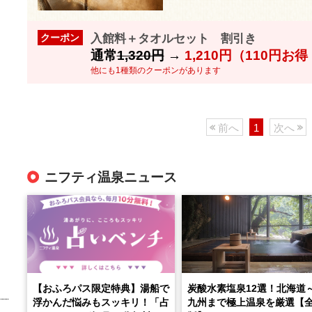
入館料＋タオルセット 割引き
クーポン
通常
1,320円
→
1,210円（110円お
他にも1種類のクーポンがあります
前へ
1
次へ
ニフティ温泉ニュース
【おふろパス限定特典】湯船で
炭酸水素塩泉12選！北海道
浮かんだ悩みもスッキリ！「占
九州まで極上温泉を厳選【