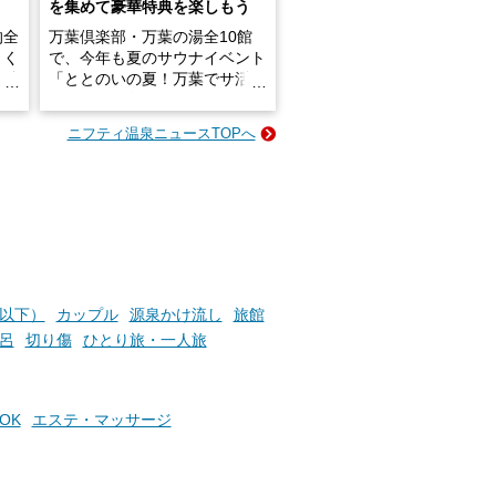
を集めて豪華特典を楽しもう
的全
万葉倶楽部・万葉の湯全10館
きく
で、今年も夏のサウナイベント
炭酸
「ととのいの夏！万葉でサ活2
026」が開催されます！
ニフティ温泉ニュースTOPへ
成分
2026年8月1日（土）～8月31
かつ
日（月）までの開催期間中は、
いで
サウナ飯やサウナドリンク、岩
盤浴の利用などで「万葉サウナ
札」を集めることで、オリジナ
か
ルグッズや無料券などの特典と
素塩
交換可能。
て
け流
さらに、各館ではアロマロウリ
円以下）
カップル
源泉かけ流し
旅館
つ
ュやアウフグースなど、サウナ
呂
切り傷
ひとり旅・一人旅
施設
好きにはたまらない多彩なイベ
ントも予定されています。ぜひ
チェックしてください！
OK
エステ・マッサージ
───
提供元：万葉倶楽部株式会社
【PR】
！