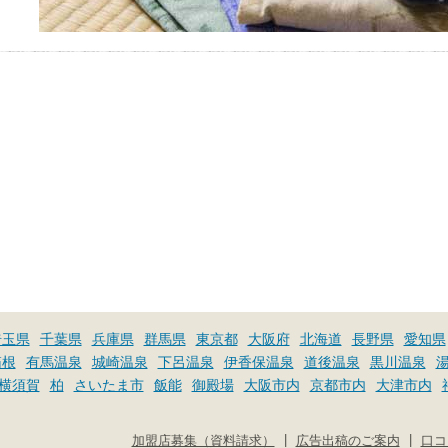
埼玉県
千葉県
兵庫県
群馬県
東京都
大阪府
北海道
長野県
愛知県
箱根
有馬温泉
城崎温泉
下呂温泉
伊香保温泉
道後温泉
黒川温泉
横須賀
柏
さいたま市
飯能
御殿場
大阪市内
京都市内
大津市内
|
|
加盟店募集（資料請求）
広告出稿のご案内
口コ