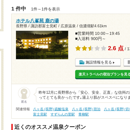
1 件中
1件～1件を表示
ホテル八峯苑 鹿の湯
長野県 / 諏訪郡富士見町 / 広原温泉 /
信濃境駅4.61km
■営業時間 10:00～19:45
■入浴料 900円～
2.6 点
/ 
施設情報を見る
楽天トラベルの宿泊プランを見
昨年12月に長野県から「安心、安全、正直」な信州
ってとても良かったです｡湯上り肌がスベスベになりま
匿名
関連情報
八ヶ岳 (長野) 硫酸塩泉
八ヶ岳 (長野) 宿泊
八ヶ岳 (長野) 
富士見駅
すずらんの里駅
青柳駅
近くのオススメ温泉クーポン