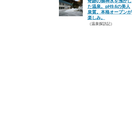
奇跡の御神水を沸かし
た温泉。pH9.6の美人
泉質。本格オープンが
楽しみ。
（温泉探訪記）