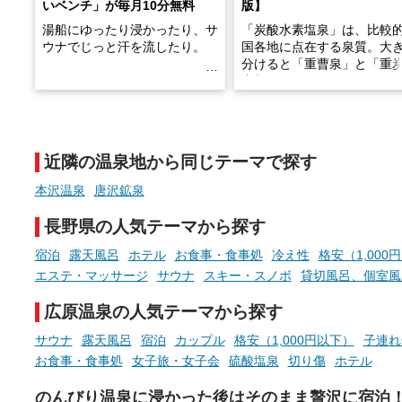
いベンチ」が毎月10分無料
版】
湯船にゆったり浸かったり、サ
「炭酸水素塩泉」は、比較
ウナでじっと汗を流したり。
国各地に点在する泉質。大
分けると「重曹泉」と「重
土類泉」に分かれます。
そんな「一人でぼんやり過ごす
また硫黄や鉄分などの特殊
時間」、ふだん後回しにしてい
が混ざり合うことで、複雑
た「これからのこと」や「ちょ
多様な個性を持つことも多
近隣の温泉地から同じテーマで探す
っとした悩み」が、頭に浮かん
す。
でくることはありませんか？
本沢温泉
唐沢鉱泉
今回は筆者自ら入浴した中
ら、日本各地にある炭酸水
長野県の人気テーマから探す
泉を12施設セレクト。すべ
お風呂でリラックスしているか
日帰り入浴可能で、源泉か
宿泊
露天風呂
ホテル
お食事・食事処
冷え性
格安（1,000
らこそ向き合える、大切な自分
しと泉質の良さにこだわり
エステ・マッサージ
サウナ
スキー・スノボ
貸切風呂、個室風
の本音。
つ、万人におすすめしたい
を厳選しました。
広原温泉の人気テーマから探す
そんな心のつぶやきを、湯あが
りの温まった心のまま相談でき
サウナ
露天風呂
宿泊
カップル
格安（1,000円以下）
子連れ
たら素敵ですよね。
お食事・食事処
女子旅・女子会
硫酸塩泉
切り傷
ホテル
のんびり温泉に浸かった後はそのまま贅沢に宿泊