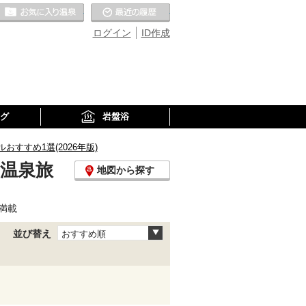
お気に入りの温泉
最近の履歴
ログイン
ID作成
グ
岩盤浴
おすすめ1選(2026年版)
・温泉旅
地図から探す
満載
並び替え
おすすめ順