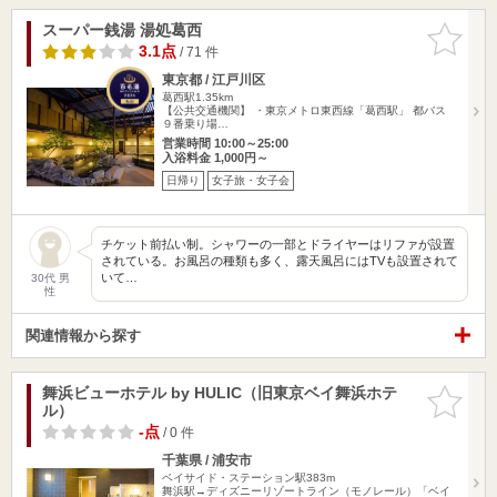
スーパー銭湯 湯処葛西
お気に入
りに追加
3.1点
/ 71 件
東京都 / 江戸川区
葛西駅1.35km
【公共交通機関】 ・東京メトロ東西線「葛西駅」 都バス
９番乗り場…
営業時間 10:00～25:00
入浴料金 1,000円～
日帰り
女子旅・女子会
チケット前払い制。シャワーの一部とドライヤーはリファが設置
されている。お風呂の種類も多く、露天風呂にはTVも設置されて
いて…
30代 男
性
関連情報から探す
舞浜ビューホテル by HULIC（旧東京ベイ舞浜ホテ
お気に入
ル）
りに追加
-点
/ 0 件
千葉県 / 浦安市
ベイサイド・ステーション駅383m
舞浜駅→ディズニーリゾートライン（モノレール）「ベイ