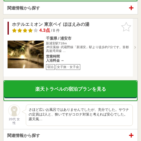
関連情報から探す
ホテルエミオン 東京ベイ ほほえみの湯
お気に入
りに追加
4.3点
/ 8 件
千葉県 / 浦安市
新浦安駅718m
JR京葉線･武蔵野線「新浦安」駅より徒歩約7分です。首都
高速湾岸線 …
営業時間
入浴料金 ～
宿泊
女子旅・女子会
楽天トラベルの宿泊プランを見る
さほど広いお風呂ではありませんでしたが、充分でした。サウナ
の定員は2人と、狭いですがコロナ対策と考えれば安心でした。
露天風…
20代 女
性
関連情報から探す