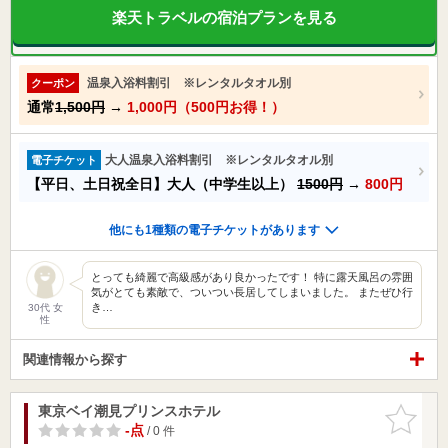
楽天トラベルの宿泊プランを見る
温泉入浴料割引 ※レンタルタオル別
クーポン
通常
1,500円
→
1,000円（500円お得！）
大人温泉入浴料割引 ※レンタルタオル別
電子チケット
【平日、土日祝全日】大人（中学生以上）
1500円
→
800円
他にも1種類の電子チケットがあります
とっても綺麗で高級感があり良かったです！ 特に露天風呂の雰囲
気がとても素敵で、ついつい長居してしまいました。 またぜひ行
き…
30代 女
性
関連情報から探す
東京ベイ潮見プリンスホテル
お気に入
りに追加
-点
/ 0 件