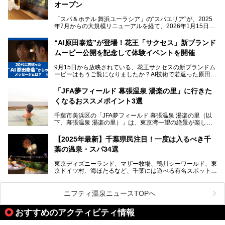
い」。
オープン
そんな多様なニーズに応える施設が揃っているため、その日
「スパ＆ホテル 舞浜ユーラシア」の“スパエリア”が、2025
の目的に合った施設がきっと見つかるはずです。
年7月からの大規模リニューアルを経て、2026年1月15日
（木）に再オープン！
さらに最近では、24時間営業で深夜まで滞在できる施設
“AI原田泰造”が登場！花王「サクセス」新ブランド
や、テレワーク・コワーキングスペースを備えた仕事もでき
新設エリアや生まれ変わった浴場・サウナの魅力を、人気キ
るスパも増えており、ただの入浴施設にとどまらない進化を
ムービー公開を記念して体験イベントを開催
ャラクター「ユーラシわん」と一緒にご紹介します。必見の
遂げています。
マル秘情報がたっぷり。ぜひチェックしてみてください！
9月15日から放映されている、花王サクセスの新ブランドム
───
本記事では、人気スーパー銭湯から絶景施設、コワーキング
ービーはもうご覧になりましたか？AI技術で若返った原田泰
提供元：SPA＆HOTEL舞浜ユーラシア【PR】
スペースや休憩スペースが充実した施設、子連れファミリー
造さんが登場して、“前を向くチカラに”というメッセージを
この記事はSPA＆HOTEL舞浜ユーラシアのPRレポート記事
向けの施設など、目的に合わせたおすすめの施設を紹介しま
伝えるムービーです。公開を記念して、スパメッツァおおた
です。
「JFA夢フィールド 幕張温泉 湯楽の里」に行きた
す。
か竜泉寺の湯にて体験イベントを開催。花王サクセスの製品
くなるおススメポイント3選
が無料で試せるチャンスです！
千葉県でスーパー銭湯選びに困った際は、ぜひ参考にしてく
───
ださい。
千葉市美浜区の「JFA夢フィールド 幕張温泉 湯楽の里（以
提供元：花王株式会社【PR】
下、幕張温泉 湯楽の里）」は、東京湾一望の絶景が楽しめ
この記事は花王株式会社商品のPRレポート記事です。
る日帰り温泉です。
設備も天然温泉の露天風呂、サウナ、岩盤浴のほか、高濃度
【2025年最新】千葉県民注目！一度は入るべき千
炭酸泉、海の見えるお休み処や食事処、展望抜群の屋上ま
葉の温泉・スパ34選
で、年代を問わずたっぷり楽しめます。
東京ディズニーランド、マザー牧場、鴨川シーワールド、東
今回は人気のこの施設の中でも、特におススメしたい3つの
京ドイツ村、海ほたるなど、千葉には遊べる有名スポットが
ポイントについて厳選してお届けします。読めばきっと、行
たくさん。そんな千葉県は温泉・スパもすごいんです！千葉
きたくなること間違いなし！
県で生まれ、千葉県で育ち、つい最近まで千葉在住だった私
がお勧めする、一度は入るべき千葉の温泉・スパ34選をま
ニフティ温泉ニュースTOPへ
とめました。
おすすめのアクティビティ情報