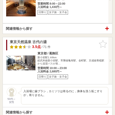
営業時間 8:00～22:00
入浴料金 1,430円～
日帰り
女子旅・女子会
関連情報から探す
東京天然温泉 古代の湯
お気に入
りに追加
3.5点
/ 71 件
東京都 / 葛飾区
新小岩駅1.44km
総武本線新小岩駅、常磐線亀有駅、金町駅、京成線青砥駅
から送迎バスが発…
営業時間 10:00～23:00
入浴料金 2,680円～
日帰り
女子旅・女子会
入浴場に歯ブラシ，カミソリは有るのに，身体を洗う垢こすり
が，有りません。
50代～
女性
関連情報から探す