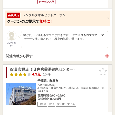
クーポンあり
レンタルタオルセットクーポン
会員限定
クーポンのご提示で
無料に！
塩がたっぷりあるサウナが好きです。 アカスリもおすすめ。 マ
ッサージ機で癒されて、極上の気分で帰ります。
30代 女
性
関連情報から探す
薬湯 市原店（旧 内房薬湯健康センター）
お気に入
りに追加
4.3点
/ 15 件
千葉県 / 市原市
八幡宿駅293m
JR内房線八幡宿の西口から徒歩3分。京葉道 蘇我ICより県
道24号線…
営業時間 0:00～24:00
入浴料金 16,650円～
日帰り
宿泊
女子旅・女子会