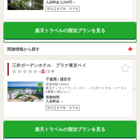
入浴料金 2,200円～
宿泊
女子旅・女子会
楽天トラベルの宿泊プランを見る
関連情報から探す
三井ガーデンホテル プラナ東京ベイ
お気に入
りに追加
-点
/ 0 件
千葉県 / 浦安市
新浦安駅1.82km
東京ディズニーランド（Ｒ）・バスターミナル・イースト
6番乗り場からパ…
営業時間
入浴料金 ～
宿泊
女子旅・女子会
楽天トラベルの宿泊プランを見る