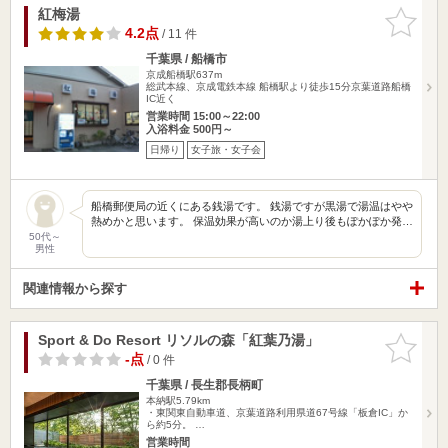
紅梅湯
お気に入
りに追加
4.2点
/ 11 件
千葉県 / 船橋市
京成船橋駅637m
総武本線、京成電鉄本線 船橋駅より徒歩15分京葉道路船橋
IC近く
営業時間 15:00～22:00
入浴料金 500円～
日帰り
女子旅・女子会
船橋郵便局の近くにある銭湯です。 銭湯ですが黒湯で湯温はやや
熱めかと思います。 保温効果が高いのか湯上り後もぽかぽか発…
50代～
男性
関連情報から探す
Sport & Do Resort リソルの森「紅葉乃湯」
お気に入
りに追加
-点
/ 0 件
千葉県 / 長生郡長柄町
本納駅5.79km
・東関東自動車道、京葉道路利用県道67号線「板倉IC」か
ら約5分。 …
営業時間