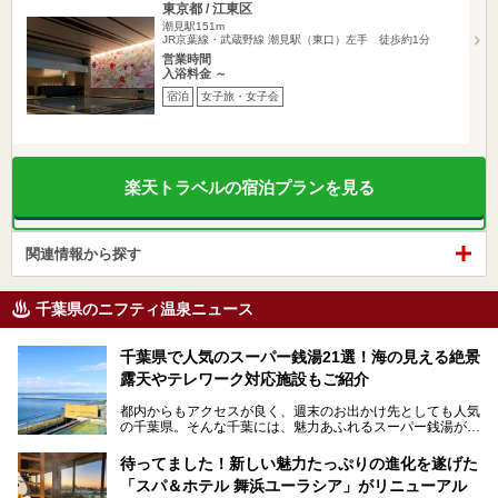
東京都 / 江東区
潮見駅151m
JR京葉線・武蔵野線 潮見駅（東口）左手 徒歩約1分
営業時間
入浴料金 ～
宿泊
女子旅・女子会
楽天トラベルの宿泊プランを見る
関連情報から探す
千葉県のニフティ温泉ニュース
千葉県で人気のスーパー銭湯21選！海の見える絶景
露天やテレワーク対応施設もご紹介
都内からもアクセスが良く、週末のお出かけ先としても人気
の千葉県。そんな千葉には、魅力あふれるスーパー銭湯がた
くさんあります。
待ってました！新しい魅力たっぷりの進化を遂げた
「サウナでしっかりととのいたい」「海が見える絶景で非日
「スパ＆ホテル 舞浜ユーラシア」がリニューアル
常を味わいたい」「子連れでも気兼ねなく1日過ごした