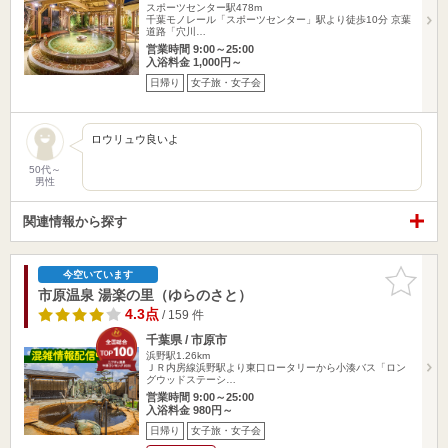
スポーツセンター駅478m
千葉モノレール「スポーツセンター」駅より徒歩10分 京葉
道路「穴川…
営業時間 9:00～25:00
入浴料金 1,000円～
日帰り
女子旅・女子会
ロウリュウ良いよ
50代～
男性
関連情報から探す
お気に入
今空いています
りに追加
市原温泉 湯楽の里（ゆらのさと）
4.3点
/ 159 件
千葉県 / 市原市
浜野駅1.26km
ＪＲ内房線浜野駅より東口ロータリーから小湊バス「ロン
グウッドステーシ…
営業時間 9:00～25:00
入浴料金 980円～
日帰り
女子旅・女子会