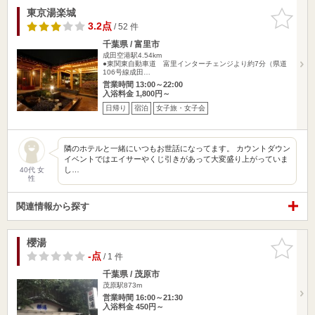
東京湯楽城
お気に入
りに追加
3.2点
/ 52 件
千葉県 / 富里市
成田空港駅4.54km
●東関東自動車道 富里インターチェンジより約7分（県道
106号線成田…
営業時間 13:00～22:00
入浴料金 1,800円～
日帰り
宿泊
女子旅・女子会
隣のホテルと一緒にいつもお世話になってます。 カウントダウン
イベントではエイサーやくじ引きがあって大変盛り上がっていま
し…
40代 女
性
関連情報から探す
櫻湯
お気に入
りに追加
-点
/ 1 件
千葉県 / 茂原市
茂原駅873m
営業時間 16:00～21:30
入浴料金 450円～