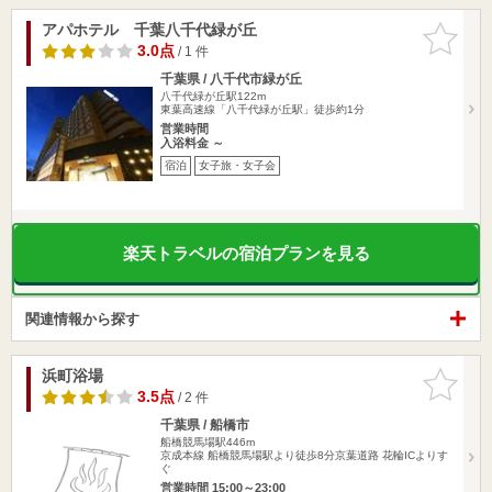
アパホテル 千葉八千代緑が丘
お気に入
りに追加
3.0点
/ 1 件
千葉県 / 八千代市緑が丘
八千代緑が丘駅122m
東葉高速線「八千代緑が丘駅」徒歩約1分
営業時間
入浴料金 ～
宿泊
女子旅・女子会
楽天トラベルの宿泊プランを見る
関連情報から探す
浜町浴場
お気に入
りに追加
3.5点
/ 2 件
千葉県 / 船橋市
船橋競馬場駅446m
京成本線 船橋競馬場駅より徒歩8分京葉道路 花輪ICよりす
ぐ
営業時間 15:00～23:00