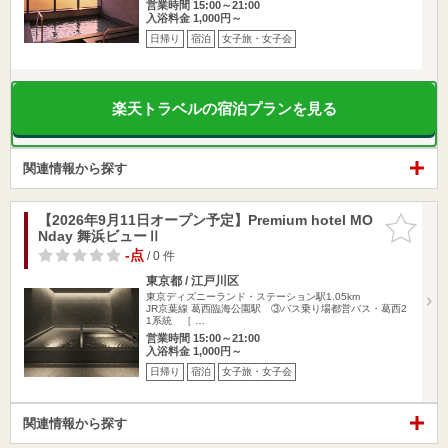
営業時間 15:00～21:00
入浴料金 1,000円～
日帰り
宿泊
女子旅・女子会
楽天トラベルの宿泊プランを見る
関連情報から探す
【2026年9月11日オープン予定】Premium hotel MO
お気に入
Nday 舞浜ビューⅡ
りに追加
-点
/ 0 件
東京都 / 江戸川区
東京ディズニーランド・ステーション駅1.05km
JR京葉線 葛西臨海公園駅 ③バス乗り場都営バス・葛西2
1系統 ［ …
営業時間 15:00～21:00
入浴料金 1,000円～
日帰り
宿泊
女子旅・女子会
関連情報から探す