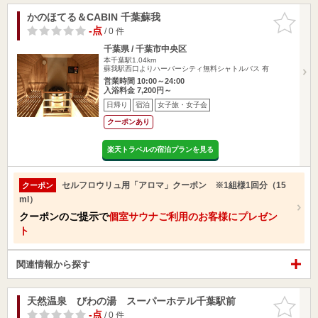
かのほてる＆CABIN 千葉蘇我
お気に入
りに追加
-点
/ 0 件
千葉県 / 千葉市中央区
本千葉駅1.04km
蘇我駅西口よりハーバーシティ無料シャトルバス 有
営業時間 10:00～24:00
入浴料金 7,200円～
日帰り
宿泊
女子旅・女子会
クーポンあり
楽天トラベルの宿泊プランを見る
セルフロウリュ用「アロマ」クーポン ※1組様1回分（15
クーポン
ml）
クーポンのご提示で
個室サウナご利用のお客様にプレゼン
ト
関連情報から探す
天然温泉 びわの湯 スーパーホテル千葉駅前
お気に入
りに追加
-点
/ 0 件