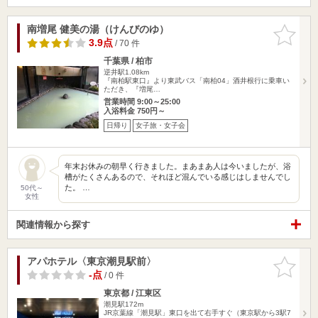
南増尾 健美の湯（けんびのゆ）
お気に入
りに追加
3.9点
/ 70 件
千葉県 / 柏市
逆井駅1.08km
『南柏駅東口』より東武バス「南柏04」酒井根行に乗車い
ただき、『増尾…
営業時間 9:00～25:00
入浴料金 750円～
日帰り
女子旅・女子会
年末お休みの朝早く行きました。まあまあ人は今いましたが、浴
槽がたくさんあるので、それほど混んでいる感じはしませんでし
た。 …
50代～
女性
関連情報から探す
アパホテル〈東京潮見駅前〉
お気に入
りに追加
-点
/ 0 件
東京都 / 江東区
潮見駅172m
JR京葉線「潮見駅」東口を出て右手すぐ（東京駅から3駅7