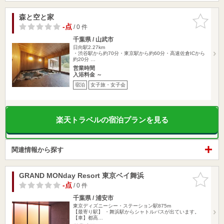
森と空と家
お気に入
りに追加
-点
/ 0 件
千葉県 / 山武市
日向駅2.27km
・渋谷駅から約70分・東京駅から約60分・高速佐倉ICから
約20分 …
営業時間
入浴料金 ～
宿泊
女子旅・女子会
楽天トラベルの宿泊プランを見る
関連情報から探す
GRAND MONday Resort 東京ベイ舞浜
お気に入
りに追加
-点
/ 0 件
千葉県 / 浦安市
東京ディズニーシー・ステーション駅875m
【最寄り駅】 ・舞浜駅からシャトルバスが出ています。
【車】都高…