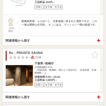
入浴料金 550円～
日帰り
女子旅・女子会
船橋競馬場、ららぽーと、京葉道路に挟まれた場所ですが、この
一画は閑静な住宅街。 そこにある、マンション一階の銭湯です。
…
～10代
男性
関連情報から探す
Re：PRIVATE SAUNA
お気に入
りに追加
-点
/ 0 件
千葉県 / 船橋市
京成船橋駅130m
・JR総武線「船橋駅」南口より徒歩5分 ・京成本線「京成
船橋駅」よ…
営業時間 9:00～24:00
入浴料金 3,900円～
日帰り
女子旅・女子会
関連情報から探す