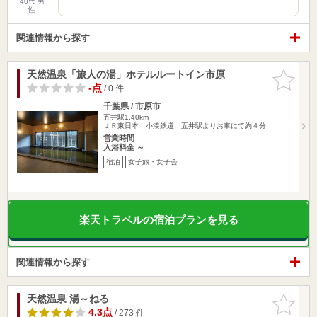
40代 男
性
関連情報から探す
天然温泉「旅人の湯」ホテルルートイン市原
お気に入
りに追加
-点
/ 0 件
千葉県 / 市原市
五井駅1.40km
ＪＲ東日本 小湊鉄道 五井駅よりお車にて約４分
営業時間
入浴料金 ～
宿泊
女子旅・女子会
楽天トラベルの宿泊プランを見る
関連情報から探す
天然温泉 湯～ねる
お気に入
りに追加
4.3点
/ 273 件