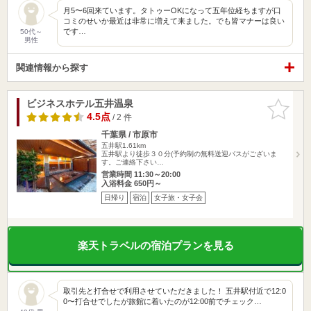
月5〜6回来ています。タトゥーOKになって五年位経ちますが口
コミのせいか最近は非常に増えて来ました。でも皆マナーは良い
です…
50代～
男性
関連情報から探す
ビジネスホテル五井温泉
お気に入
りに追加
4.5点
/ 2 件
千葉県 / 市原市
五井駅1.61km
五井駅より徒歩３０分(予約制の無料送迎バスがございま
す。ご連絡下さい…
営業時間 11:30～20:00
入浴料金 650円～
日帰り
宿泊
女子旅・女子会
楽天トラベルの宿泊プランを見る
取引先と打合せで利用させていただきました！ 五井駅付近で12:0
0〜打合せでしたが旅館に着いたのが12:00前でチェック…