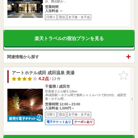
分、舞浜駅か…
営業時間
入浴料金 ～
日帰り
宿泊
女子旅・女子会
楽天トラベルの宿泊プランを見る
関連情報から探す
アートホテル成田 成田温泉 美湯
お気に入
りに追加
4.2点
/ 13 件
千葉県 / 成田市
空港第２ビル駅3.14km
JR成田駅～ホテル間で無料シャトルバスで約15分、成田空
港～ホテル間…
営業時間 12:00～23:00
入浴料金 1,500円～
日帰り
宿泊
女子旅・女子会
電子チケットあり
クーポンあり