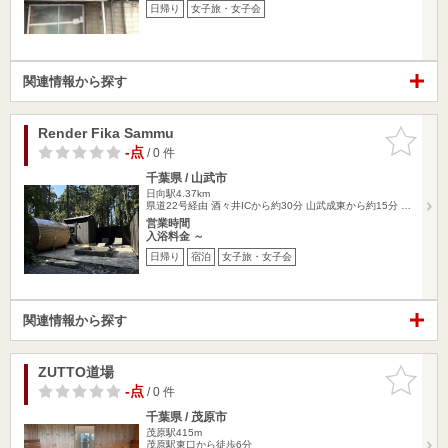
日帰り
女子旅・女子会
関連情報から探す
Render Fika Sammu
お気に入
りに追加
-点
/ 0 件
千葉県 / 山武市
日向駅4.37km
県道22号経由 酒々井ICから約30分 山武成東から約15分 …
営業時間
入浴料金 ～
日帰り
宿泊
女子旅・女子会
関連情報から探す
ZUTTO道場
お気に入
りに追加
-点
/ 0 件
千葉県 / 茂原市
茂原駅415m
茂原駅東口から徒歩6分