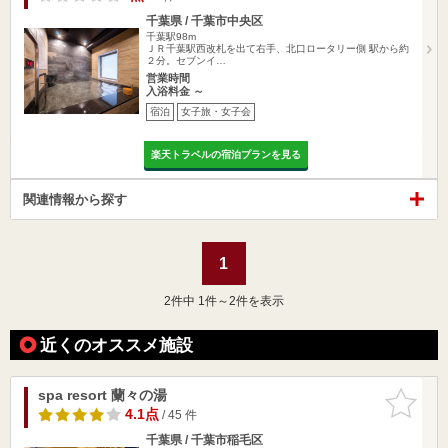
千葉県 / 千葉市中央区
千葉駅98m
ＪＲ千葉駅西改札を出て右手、北口ロータリー側 駅から約
２分。セブンイ…
営業時間
入浴料金 ～
宿泊
女子旅・女子会
楽天トラベルの宿泊プランを見る
関連情報から探す
1
2
件中 1件～2件を表示
近くのオススメ施設
spa resort 蘭々の湯
お気に入
りに追加
4.1点
/ 45 件
千葉県 / 千葉市稲毛区