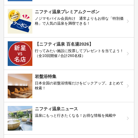
ニフティ温泉プレミアムクーポン
ノジマモバイル会員向け 通常よりもお得な「特別価
格」で人気の温泉を満喫できる！
【ニフティ温泉 百名湯2026】
行ってみたい施設に投票してプレゼントを当てよう！
（全10回開催 / 合計260名様）
岩盤浴特集
日本全国の岩盤浴情報だけをピックアップ。まとめて
検索！
ニフティ温泉ニュース
温泉にもっと行きたくなる！お得な情報を掲載中