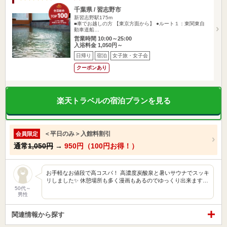
千葉県 / 習志野市
新習志野駅175m
■車でお越しの方 【東京方面から】 ●ルート１：東関東自
動車道船…
営業時間 10:00～25:00
入浴料金 1,050円～
日帰り
宿泊
女子旅・女子会
クーポンあり
楽天トラベルの宿泊プランを見る
＜平日のみ＞入館料割引
会員限定
通常
1,050円
→
950円（100円お得！）
お手軽なお値段で高コスパ！ 高濃度炭酸泉と暑いサウナでスッキ
リしました✨ 休憩場所も多く漫画もあるのでゆっくり出来ます…
50代～
男性
関連情報から探す