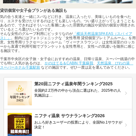
貸切個室や女子会プランがある施設も
気の合う友達と一緒にスパなどに行き、温泉に入ったり、美味しいものを食べた
り、エステを受けたりするのはとても楽しいもの。つい盛り上がってしまうことも
あるので、できればそういった客層にあった雰囲気の施設や貸切の個室が用意され
ているところ選びたいものです。
そんな女性のグループ利用にピッタリなのが
「横浜天然温泉SPA EAS（スパ イア
ス）」
。館内にはフォトジェニックな「女性専用 貸切個室プレミアムルーム」を用
意。女性専用リラクセーションルーム「ヴィーナスラウンジ」は女性浴室のロッカ
ーから直通で利用可能でブランケットも女性専用と、女性への気遣いを随所に感じ
る施設です。
千葉市中央区の女子旅・女子会におすすめの温泉、日帰り温泉、スーパー銭湯の中
でも特に人気があるのは、
かのほてる＆CABIN 千葉蘇我
、
天然温泉 びわの湯
スーパーホテル千葉駅前
などの施設です。ぜひ一度は足を運んでみてください。
第20回ニフティ温泉年間ランキング2025
全国約2.2万件の中から頂点に選ばれた、2025年の人
気施設は…
ニフティ温泉 サウナランキング2026
おふろ好きユーザーの投票により、全国No.1サウナが
決定！